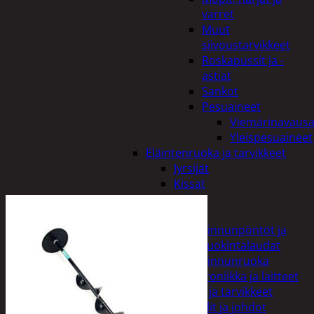
varret
Muut
siivoustarvikkeet
Roskapussit ja -
astiat
Sankot
Pesuaineet
Viemärinavausa
Yleispesuaineet
Eläintenruoka ja tarvikkeet
Jyrsijät
Kissat
Koirat
Linnut
Linnunpöntöt ja
ruokintalaudat
Linnunruoka
Kodin elektroniikka ja laitteet
Imurit ja tarvikkeet
Kaapelit ja johdot