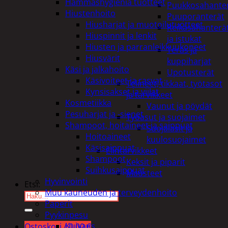
Hammashygienia tuotteet
Puukkosahante
Hiustenhoito
Puuporanterät
Hiusharjat ja muotoilutuotteet
Reikäsahanterä
Hiuspinnit ja lenkit
ja istukat
Hiusten ja parranleikkuukoneet
Teräs ja
Hiusvärit
kuppiharjat
Käsi ja jalkahoito
Upotusterät
Käsivoiteet ja rasvat
Telineet, tikkaat, työtasot
Kynsisakset ja viilat
ja tarvikkeet
Kosmetiikka
Vaunut ja pöydät
Pesuharjat ja -sienet
Työasut ja suojaimet
Shampoot, hoitaineet ja saippuat
Suojalasit ja
Hoitoaineet
kuulosuojaimet
Käsisaippuat
Elintarvikkeet
Shampoot
Keksit ja piparit
Suihkusaippuat
Mausteet
Hyvinvointi
Etsi:
Muu kauneuden ja terveydenhoito
Paperit
Pyykinpesu
Kuivaus
Ostoskori /
0,00
€