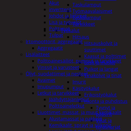
Akut
Taskulamput
invertterit
Työmaavalaisimet
Johdot ja liittimet
Taskulamput
Lisä ja työvalot
Tarvikkeet
Polttimot
Työkalut
Tulpat
Hitsaus
Irtomoottorit, aggregaatit
Hitsauskolvit ja
Aggregaatit
suuttimet
Lisälaitteet
Kaasut ja polttimet
Polttoainesäiliöt, pumput ja tarvikkeet
Lasit ja maskit
Vinssit ja varusteet
Puikot ja langat
Öljyt, suodattimet ja nesteet
Tinakolvit ja tinat
Avaimet
Imurit
Imupumput
Käsityökalut
Letkut ja tarvikkeet
Erikoistyökalut
Jäähdyttäjänletkut
Hionta ja puhdistus
Polttoaineletkut
Tyynyt ja
Liuottimet, massat, ja muut kemikaalit
paperit
Alustamassat ja pakkelit
Viilat ja
Kemikaalit, sprayt ja silikonit
teräsharjat