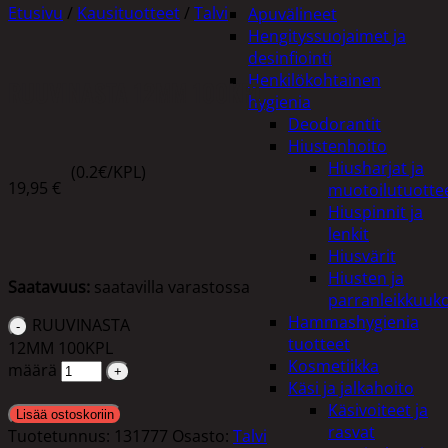
Etusivu
/
Kausituotteet
/
Talvi
Apuvälineet
Hengityssuojaimet ja
desinfiointi
Henkilökohtainen
RUUVINASTA 12MM 100KPL
hygienia
Deodorantit
Hiustenhoito
Hiusharjat ja
(0.2€/KPL)
19,95
€
muotoilutuotte
Hiuspinnit ja
lenkit
Hiusvärit
Hiusten ja
Saatavuus:
saatavilla varastossa
parranleikkuuk
Hammashygienia
RUUVINASTA
tuotteet
12MM 100KPL
Kosmetiikka
määrä
Käsi ja jalkahoito
Käsivoiteet ja
Lisää ostoskoriin
rasvat
Tuotetunnus:
131777
Osasto:
Talvi