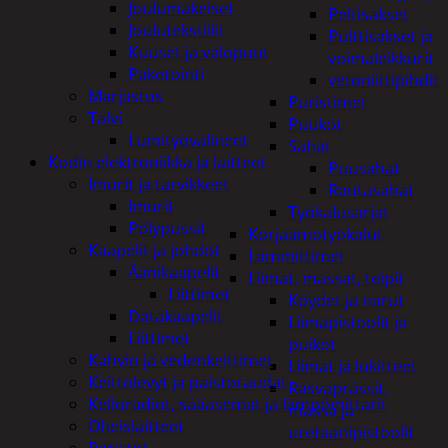
Joulumakeiset
Peltisakset
Joulutekstiilit
Pulttisakset ja
Kuuset ja valopuut
voimaleikkurit
Paketointi
vetoniittipihdit
Marjastus
Puristimet
Talvi
Puukot
Lumityövälineet
Sahat
Kodin elektroniikka ja laitteet
Puusahat
Imurit ja tarvikkeet
Rautasahat
Imurit
Työkalusarjat
Pölypussit
Korjaamotyökalut
Kaapelit ja johdot
Lämmittimet
Äänikaapelit
Liimat, massat, teipit
Liittimet
Köydet ja narut
Datakaapelit
Liimapistoolit ja
Liittimet
puikot
Kahvin ja vedenkeittimet
Liimat ja lukitteet
Keittolevyt ja paistoraudat
Rasvaprässit,
Kelloradiot, sääasemat ja lämpömittarit
massa ja
Oheislaitteet
uretaanipistoolit
Paristot