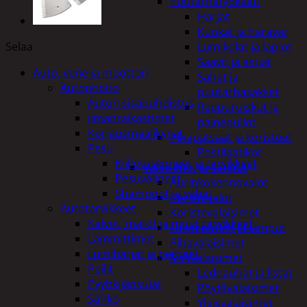
Puutarhatyökalut
Harjat
Kuokat ja haravat
Selaa
Lumikolat ja lapiot
Saavit ja astiat
Auto, vene ja moottori
Sahat ja
Autonhoito
puutarhasakset
Auton sisäpuhdistus
Reppuruiskut ja
ilmanraikastimet
painepullot
Korjausmaalikynät
Pihapatsaat ja koristeet
Pesu
Postilaatikot
Kiillotuskoneet ja tarvikkeet
Valaisimet ja lamput
Pesuvälineet
Aurinkokennovalot
Shampoot ja vahat
Koristevalot
Autotarvikkeet
Koristevalaisimet
Kalvot, matot ja muut tarvikkeet
Loisteputket ja lamput
Lämmittimet
Pihavalaisimet
Lumiharjat ja peitteet
Sisävalaisimet
Peilit
Lednauhat ja listat
Pyyhkijänsulat
Pöytävalaisimet
Sähkö
Yleisvalaisimet