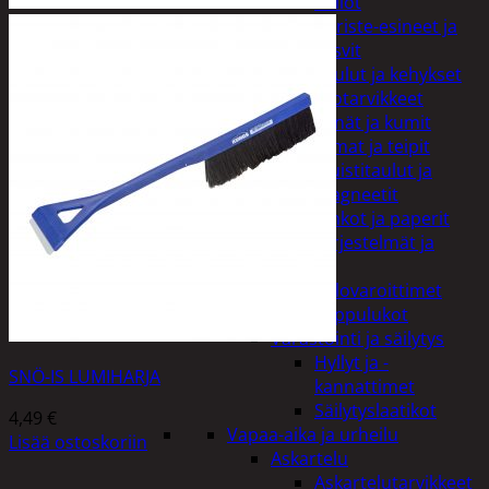
Kellot
Koriste-esineet ja
kasvit
Taulut ja kehykset
Toimistotarvikkeet
Kynät ja kumit
Liimat ja teipit
Muistitaulut ja
magneetit
Vihkot ja paperit
Turvajärjestelmät ja
lukitus
Palovaroittimet
Riippulukot
Varastointi ja säilytys
Hyllyt ja -
SNÖ-IS LUMIHARJA
kannattimet
Säilytyslaatikot
4,49
€
Vapaa-aika ja urheilu
Lisää ostoskoriin
Askartelu
Askartelutarvikkeet