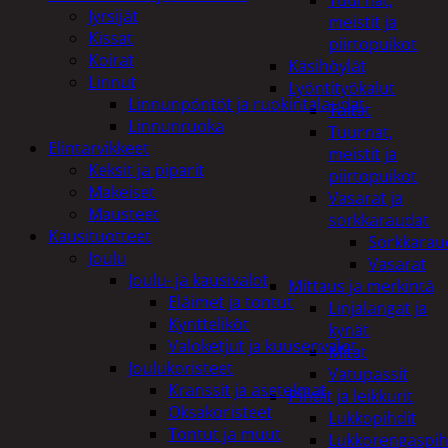
Tuurnat,
Jyrsijät
meistit ja
Kissat
piirtopuikot
Koirat
Käsihöylät
Linnut
Lyöntityökalut
Linnunpöntöt ja ruokintalaudat
Taltat
Linnunruoka
Tuurnat,
Elintarvikkeet
meistit ja
Keksit ja piparit
piirtopuikot
Makeiset
Vasarat ja
Mausteet
sorkkaraudat
Kausituotteet
Sorkkarau
Joulu
Vasarat
Joulu- ja kausivalot
Mittaus ja merkintä
Eläimet ja tontut
Linjalangat ja
Kyntteliköt
kynät
Valoketjut ja kuusenvalot
Mitat
Joulukoristeet
Vatupassit
Kranssit ja asetelmat
Pihdit ja leikkurit
Oksakoristeet
Lukkopihdit
Tontut ja muut
Lukkorengaspih