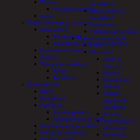
Tiskaus
tarvikkeet
Astianpesuaineet
Maaliruiskut ja
vaa'at
tarvikkeet
Kodin lämmitys ja tuuletus
Naulaimet
Ilmanvaihto
Pulttipyssyt ja räikät
Suodattimet
Rakennusmateriaalit
Tuulettimet ja Ilmastointilaitteet
Listat
Kaasulämmittimet
Pienrauta
Patterit
Lukot ja
Tulisijat ja tarvikkeet
hakaset
Arinat
Koukut
Tarvikkeet
Kalustejalat
Kodintekstiilit
Kulmat
Matot
Sakkelit,
Pöytäliinat
pylpyrät ja
Pyyhkeet
tarvikkeet
Keittiöpyyhkeet
Saranat
Kylpypyyhkeet ja takit
Vaijerilukot ja
Sisustustyynyt ja päälliset
klemmarit
Verhot ja tarvikkeet
Vetimet ja
Vuodevaatteet