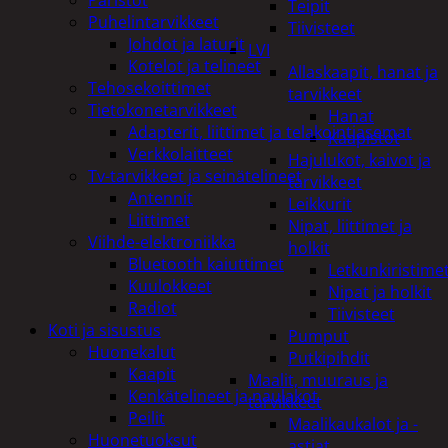
Teipit
Puhelintarvikkeet
Tiivisteet
Johdot ja laturit
LVI
Kotelot ja telineet
Allaskaapit, hanat ja
Tehosekoittimet
tarvikkeet
Tietokonetarvikkeet
Hanat
Adapterit, liittimet ja telakointiasemat
Kaapistot
Verkkolaitteet
Hajulukot, kaivot ja
Tv-tarvikkeet ja seinätelineet
tarvikkeet
Antennit
Leikkurit
Liittimet
Nipat, liittimet ja
Viihde-elektroniikka
holkit
Bluetooth kaiuttimet
Letkunkiristime
Kuulokkeet
Nipat ja holkit
Radiot
Tiivisteet
Koti ja sisustus
Pumput
Huonekalut
Putkipihdit
Kaapit
Maalit, muuraus ja
Kenkätelineet ja naulakot
tarvikkeet
Peilit
Maalikaukalot ja -
Huonetuoksut
astiat