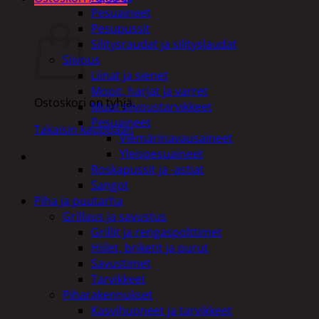
Pesuaineet
Ostoskori
Pesupussit
Silitysraudat ja silityslaudat
Siivous
Liinat ja sienet
Mopit, harjat ja varret
Ostoskori on tyhjä.
Muut siivoustarvikkeet
Pesuaineet
Takaisin kauppaan
Viemärinavausaineet
Yleispesuaineet
Roskapussit ja -astiat
Sangot
Piha ja puutarha
Grillaus ja savustus
Grillit ja rengaspolttimet
Hiilet, briketit ja purut
Savustimet
Tarvikkeet
Piharakennukset
Kasvihuoneet ja tarvikkeet