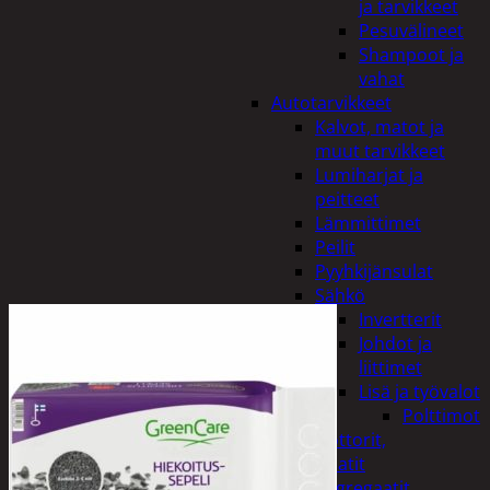
ja tarvikkeet
Pesuvälineet
Shampoot ja
vahat
Autotarvikkeet
Kalvot, matot ja
muut tarvikkeet
Lumiharjat ja
peitteet
Lämmittimet
Peilit
Pyyhkijänsulat
Sähkö
Invertterit
Johdot ja
liittimet
Lisä ja työvalot
Polttimot
Irtomoottorit,
aggregaatit
Aggregaatit