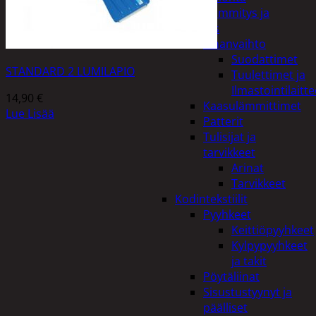
Kodin lämmitys ja
tuuletus
Ilmanvaihto
Suodattimet
STANDARD 2 LUMILAPIO
Tuulettimet ja
Ilmastointilaitte
14,90
€
Kaasulämmittimet
Lue Lisää
Patterit
Tulisijat ja
tarvikkeet
Arinat
Tarvikkeet
Kodintekstiilit
Pyyhkeet
Keittiöpyyhkeet
Kylpypyyhkeet
ja takit
Pöytäliinat
Sisustustyynyt ja
päälliset