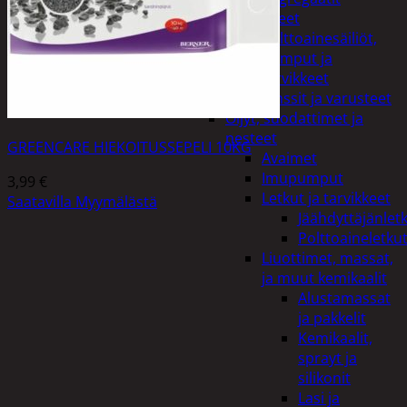
Lisälaitteet
Polttoainesäiliöt,
pumput ja
tarvikkeet
Vinssit ja varusteet
Öljyt, suodattimet ja
nesteet
GREENCARE HIEKOITUSSEPELI 10KG
Avaimet
Imupumput
3,99
€
Letkut ja tarvikkeet
Saatavilla Myymälästä
Jäähdyttäjänlet
Polttoaineletku
Liuottimet, massat,
ja muut kemikaalit
Alustamassat
ja pakkelit
Kemikaalit,
sprayt ja
silikonit
Lasi ja