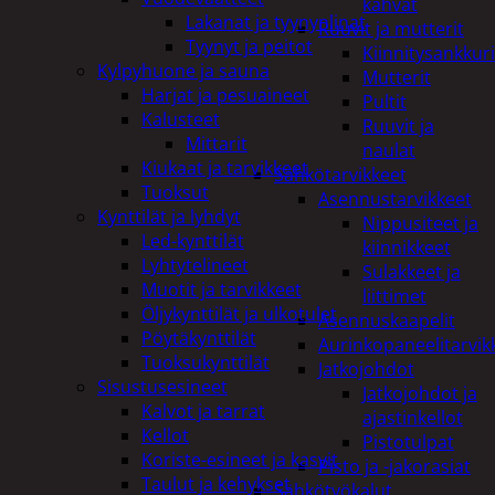
kahvat
Lakanat ja tyynynlinat
Ruuvit ja mutterit
Tyynyt ja peitot
Kiinnitysankkuri
Kylpyhuone ja sauna
Mutterit
Harjat ja pesuaineet
Pultit
Kalusteet
Ruuvit ja
Mittarit
naulat
Kiukaat ja tarvikkeet
Sähkötarvikkeet
Tuoksut
Asennustarvikkeet
Kynttilät ja lyhdyt
Nippusiteet ja
Led-kynttilät
kiinnikkeet
Lyhtytelineet
Sulakkeet ja
Muotit ja tarvikkeet
liittimet
Öljykynttilät ja ulkotulet
Asennuskaapelit
Pöytäkynttilät
Aurinkopaneelitarvik
Tuoksukynttilät
Jatkojohdot
Sisustusesineet
Jatkojohdot ja
Kalvot ja tarrat
ajastinkellot
Kellot
Pistotulpat
Koriste-esineet ja kasvit
Pisto ja -jakorasiat
Taulut ja kehykset
Sähkötyökalut