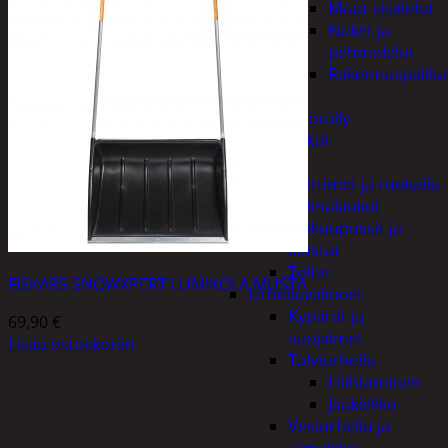
Muut sisälelut
Nuket ja
pehmolelut
Rakennuspalika
Pelit
Polkupyöräily
Lukot
Retkeily
Keittimet ja ruokailu
Kylmälaukut
Makuupussit ja
alustat
Teltat
FISKARS SNOWXPERT LUMIKOLA MUSTA
Urheiluvälineet
Kypärät ja
69,90
€
suojaimet
Lisää ostoskoriin
Talviurheilu
Hiihtäminen
Jääkiekko
Vesiurheilu ja