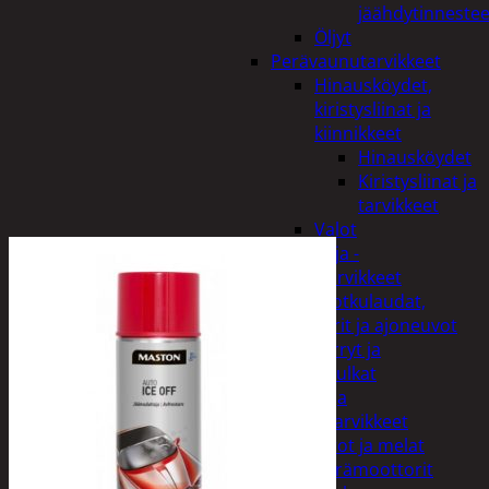
jäähdytinnestee
Öljyt
Perävaunutarvikkeet
Hinausköydet,
kiristysliinat ja
kiinnikkeet
Hinausköydet
Kiristysliinat ja
tarvikkeet
Valot
Rengas ja -
vannetarvikkeet
Sähköpotkulaudat,
skootterit ja ajoneuvot
Tukkikärryt ja
juontopulkat
Veneet ja
veneilytarvikkeet
Airot ja melat
Perämoottorit