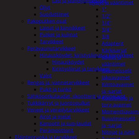
Lasi ja jäähdytinnesteet
Hylsyt ja vääntimet
Öljyt
1"
Suodattimet
1/2"
Pakoputken osat
1/4"
Laipat ja kiinnikkeet
3/4"
Putket ja kulmat
3/8
Tarvikkeet
Adapterit
Perävaunutarvikkeet
Kärkisarjat
Hinausköydet, kiristysliinat ja kiinnikkeet
Räikät ja
Hinausköydet
vääntimet
Kiristysliinat ja tarvikkeet
Iskumeisselit
Valot
Jakoavaimet
Rengas ja -vannetarvikkeet
Kiintoavaimet
Pukit ja tunkit
ja -sarjat
Sähköpotkulaudat, skootterit ja ajoneuvot
Kuusiokolo ja
Tukkikärryt ja juontopulkat
torx-avaimet
Veneet ja veneilytarvikkeet
Momenttiavaim
Airot ja melat
Ruuvimeisselit
Kanootit ja sup-laudat
ja -sarjat
Perämoottorit
Nitojat ja niitit
Eläintenruoka ja tarvikkeet