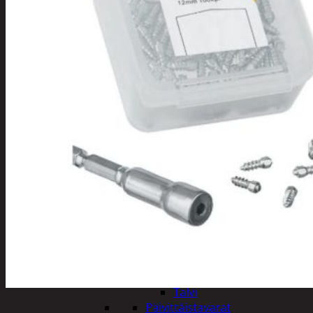
Tuotevalikoima
Poistotuotteet
Kausituotteet
Joulu
Joulu- ja kausivalot
Eläimet ja
tontut
Kyntteliköt
Valoketjut ja
kuusenvalot
Joulukoristeet
Kranssit ja
asetelmat
Tontut ja
muut
Joulutekstiilit
Paketointi
Marjastus
Talvi
Päivittäistavarat