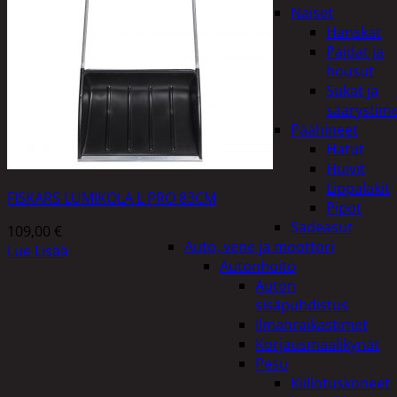
Naiset
Hanskat
Paidat ja
housut
Sukat ja
säärystim
Päähineet
Hatut
Huivit
Lippalakit
FISKARS LUMIKOLA L PRO 83CM
Pipot
Sadeasut
109,00
€
Auto, vene ja moottori
Lue Lisää
Autonhoito
Auton
sisäpuhdistus
Ilmanraikastimet
Korjausmaalikynät
Pesu
Kiillotuskoneet