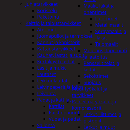
Juhlatarvikkeet
Maalit, lakat ja
Koristelu
ohentimet
Paketointi
Liuottimet
Keittiö ja taloustarvikkeet
Metallimaalit
Aterimet
Spraymaalit ja
Juomapullot ja termokset
-lakat
Kannut ja kanisterit
Talomaalit
Kattaustarvikkeet
Muuraus, tapetointi
Kauhat, lastat ja sudit
ja laatoitus
Kertakäyttöastiat
Pensselit telat ja
Lasit ja mukit
lastat
Lautaset
Sekoittimet
Leikkuulaudat
Suojaus
Leivinpaperit ja foliot
Muut työkalut ja
Leivonta
tarvikkeet
Padat ja kattilat
Paineilmatyökalut ja
Kattilat
kompressorit
Paistinpannut
Letkut, liittimet ja
Vuoat ja padat
pistoolit
Säilöntä
Letkut ja muut