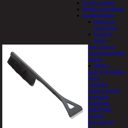
Tyynyt ja peitot
Verhot ja tarvikkeet
Vuodevaatteet
Lakanat ja
tyynynlinat
Tyynyt ja
peitot
Kylpyhuone ja sauna
Harjat ja pesuaineet
Kalusteet
Mittarit
Kiukaat ja tarvikkeet
Tuoksut
Kynttilät ja lyhdyt
Kynttilät ja lyhdyt
Led-kynttilät
Lyhtytelineet
Pöytäkynttilät
Sisustusesineet
Kalvot ja tarrat