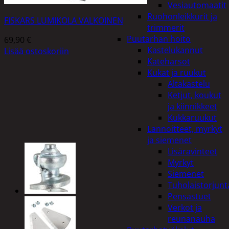
Vesiautomaatit
Ruohonleikkurit ja
FISKARS LUMIKOLA VALKOINEN
trimmerit
Puutarhan hoito
69,90
€
Kastelukannut
Lisää ostoskoriin
Kateharsot
Kukat ja ruukut
Altakastelu
Ketjut, koukut
ja kiinnikkeet
Kukkaruukut
Lannoitteet, myrkyt
ja siemenet
Lisäravinteet
Myrkyt
Siemenet
Tuholaistorjunt
Pensastuet
Verkot ja
reunanauha