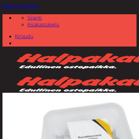
Skip to content
Sijainti
Asiakaspalvelu
Kirjaudu
Etsi: