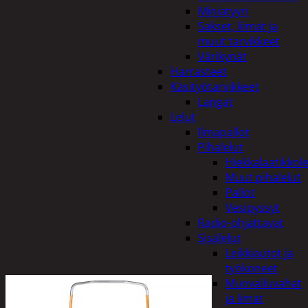
Miniatyyri
Sakset, liimat ja
muut tarvikkeet
Värikynät
Harrasteet
Käsityötarvikkeet
Langat
Lelut
Ilmapallot
Pihalelut
Hiekkalaatikkole
Muut pihalelut
Pallot
Vesipyssyt
Radio-ohjattavat
Sisälelut
Leikkiautot ja
työkoneet
Muovailuvahat
ja limat