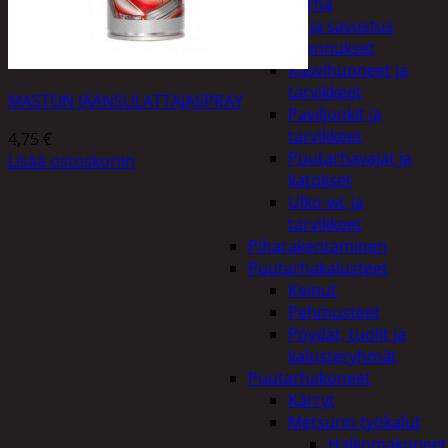
Piha ja puutarha
Grillaus ja savustus
Piharakennukset
Kasvihuoneet ja
tarvikkeet
MASTON JÄÄNSULATTAJASPRAY
Paviljonkit ja
tarvikkeet
4,75
€
Puutarhavajat ja
Lisää ostoskoriin
katokset
Ulko-wc ja
tarvikkeet
Piharakentaminen
Puutarhakalusteet
Keinut
Pehmusteet
Pöydät, tuolit ja
kalusteryhmät
Puutarhakoneet
Kärryt
Metsurin työkalut
Halkomakoneet