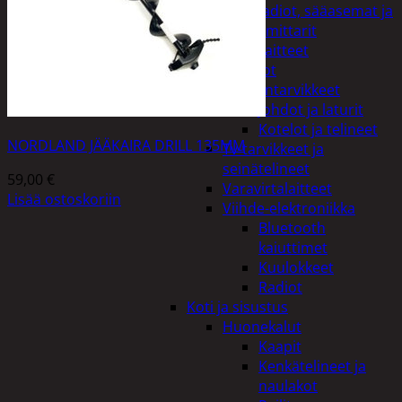
Kelloradiot, sääasemat ja
lämpömittarit
Oheislaitteet
Paristot
Puhelintarvikkeet
Johdot ja laturit
Kotelot ja telineet
NORDLAND JÄÄKAIRA DRILL 135MM
Tv-tarvikkeet ja
seinätelineet
59,00
€
Varavirtalaitteet
Lisää ostoskoriin
Viihde-elektroniikka
Bluetooth
kaiuttimet
Kuulokkeet
Radiot
Koti ja sisustus
Huonekalut
Kaapit
Kenkätelineet ja
naulakot