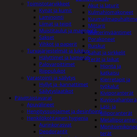
Toimistotarvikkeet
Akut ja laturit
Kynät ja kumit
Kulmahiomakoneet
Laminointi
Kuumailmapuhaltim
Liimat ja teipit
Mittarit
Muistitaulut ja magneetit
Mutterinvääntimet
Sakset
Porakoneet
Vihkot ja paperit
Ruiskut
Turvajärjestelmät ja lukitus
Sahat ja sirkkelit
Hälyttimet ja kamerat
Terät ja laikat
Palovaroittimet
Hionta ja
Riippulukot
katkaisu
Varastointi ja säilytys
Kierretapit ja
Hyllyt ja -kannattimet
työkalut
Säilytyslaatikot
Kiviporanterät
Päivittäistavarat
Kuviosahanterä
Apuvälineet
Lasi- ja
Hengityssuojaimet ja desinfiointi
tiiliporanterät
Henkilökohtainen hygienia
Metalliporanter
Aurinkorasvat
Monitoimikone
Deodorantit
terät