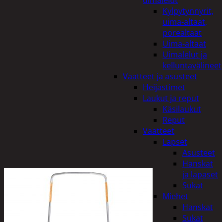
uimalelut
Kylpytynnyrit,
uima-altaat,
porealtaat
Uima-altaat
Uimalelut ja
kelluntavälineet
Vaatteet ja asusteet
Heijastimet
Laukut ja reput
Käsilaukut
Reput
Vaatteet
Lapset
Asusteet
Hanskat
ja lapaset
Sukat
Miehet
Hanskat
Sukat