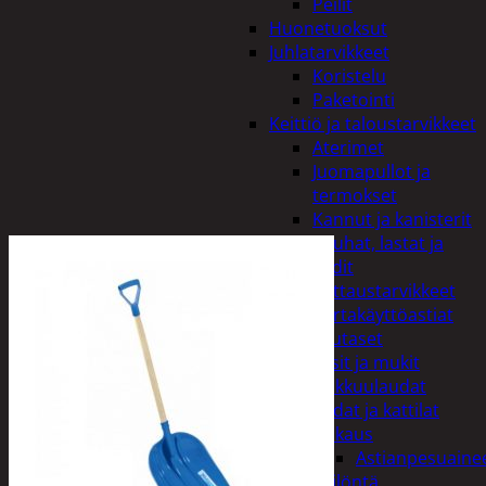
Peilit
Huonetuoksut
Juhlatarvikkeet
Koristelu
Paketointi
Keittiö ja taloustarvikkeet
Aterimet
Juomapullot ja
termokset
Kannut ja kanisterit
Kauhat, lastat ja
sudit
Kattaustarvikkeet
Kertakäyttöastiat
Lautaset
Lasit ja mukit
Leikkuulaudat
Padat ja kattilat
Tiskaus
Astianpesuaine
Säilöntä