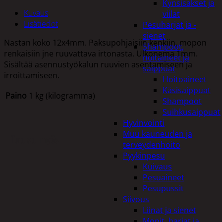
Kynsisakset ja
Kuvaus
viilat
Lisätiedot
Pesuharjat ja -
sienet
Nastan koko 12x4mm. Paksupohjaisiin kenkiin, mopon
Shampoot,
renkaisiin jne ruuvattava irtonasta. Ulkonema 1mm.
hoitaineet ja
Sisältää asennustyökalun ruuvien asentamiseen ja
saippuat
irroittamiseen.
Hoitoaineet
Käsisaippuat
Paino
1 kg (kilogramma)
Shampoot
Suihkusaippuat
Hyvinvointi
Muu kauneuden ja
Tutustu myös
terveydenhoito
Pyykinpesu
Kuivaus
Pesuaineet
Pesupussit
Siivous
Liinat ja sienet
Mopit, harjat ja