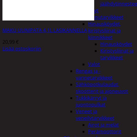
jäähdytinnestee
Öljyt
Perävaunutarvikkeet
Hinausköydet,
MAKU UUNIPATA 4,1L LASIKANNELLA
kiristysliinat ja
kiinnikkeet
20,99
€
Hinausköydet
Lisää ostoskoriin
Kiristysliinat ja
tarvikkeet
Valot
Rengas ja -
vannetarvikkeet
Sähköpotkulaudat,
skootterit ja ajoneuvot
Tukkikärryt ja
juontopulkat
Veneet ja
veneilytarvikkeet
Airot ja melat
Perämoottorit