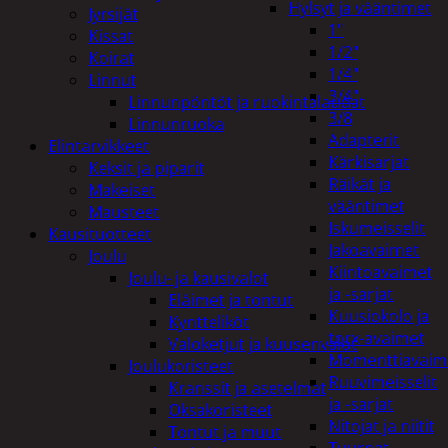
Hylsyt ja vääntimet
Jyrsijät
1"
Kissat
1/2"
Koirat
1/4"
Linnut
3/4"
Linnunpöntöt ja ruokintalaudat
3/8
Linnunruoka
Adapterit
Elintarvikkeet
Kärkisarjat
Keksit ja piparit
Räikät ja
Makeiset
vääntimet
Mausteet
Iskumeisselit
Kausituotteet
Jakoavaimet
Joulu
Kiintoavaimet
Joulu- ja kausivalot
ja -sarjat
Eläimet ja tontut
Kuusiokolo ja
Kyntteliköt
torx-avaimet
Valoketjut ja kuusenvalot
Momenttiavaim
Joulukoristeet
Ruuvimeisselit
Kranssit ja asetelmat
ja -sarjat
Oksakoristeet
Nitojat ja niitit
Tontut ja muut