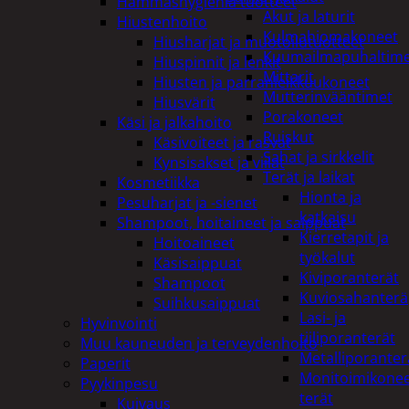
Hammashygienia tuotteet
Akut ja laturit
Hiustenhoito
Kulmahiomakoneet
Hiusharjat ja muotoilutuotteet
Kuumailmapuhaltim
Hiuspinnit ja lenkit
Mittarit
Hiusten ja parranleikkuukoneet
Mutterinvääntimet
Hiusvärit
Porakoneet
Käsi ja jalkahoito
Ruiskut
Käsivoiteet ja rasvat
Sahat ja sirkkelit
Kynsisakset ja viilat
Terät ja laikat
Kosmetiikka
Hionta ja
Pesuharjat ja -sienet
katkaisu
Shampoot, hoitaineet ja saippuat
Kierretapit ja
Hoitoaineet
työkalut
Käsisaippuat
Kiviporanterät
Shampoot
Kuviosahanterä
Suihkusaippuat
Lasi- ja
Hyvinvointi
tiiliporanterät
Muu kauneuden ja terveydenhoito
Metalliporanter
Paperit
Monitoimikone
Pyykinpesu
terät
Kuivaus