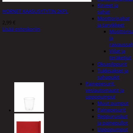
Kirveet ja
HORNET KAASUSYTYTIN 2KPL
sahat
Moottorisahat
2,99
€
ja tarvikkeet
Lisää ostoskoriin
Moottoris
ja
raivaussa
Viilat ja
teräketjut
Oksasilppurit
Tukkisakset ja
sahapukit
Painepesurit,
vesiautomaatit ja
uppopumput
Muut pumput
Painepesurit
Reppuruiskut
ja painepullot
Uppopumput