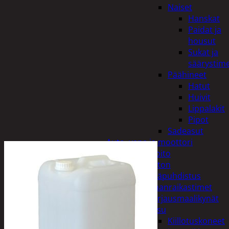
Naiset
Hanskat
Paidat ja
housut
Sukat ja
säärystim
Päähineet
Hatut
Huivit
Lippalakit
Pipot
Sadeasut
Auto, vene ja moottori
Autonhoito
Auton
sisäpuhdistus
Ilmanraikastimet
Korjausmaalikynät
Pesu
Kiillotuskoneet