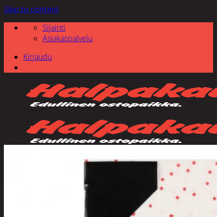
Skip to content
Sijainti
Asiakaspalvelu
Kirjaudu
Etsi: