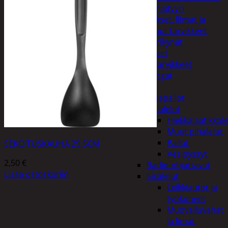
Miniatyyri
Sakset, liimat ja
muut tarvikkeet
Värikynät
Harrasteet
Käsityötarvikkeet
Langat
Lelut
Ilmapallot
Pihalelut
Hiekkalaatikkole
Muut pihalelut
Pallot
SEKOITUSKAUHA 29,5CM
Vesipyssyt
2,50
€
Radio-ohjattavat
Lisää ostoskoriin
Sisälelut
Leikkiautot ja
työkoneet
Muovailuvahat
ja limat