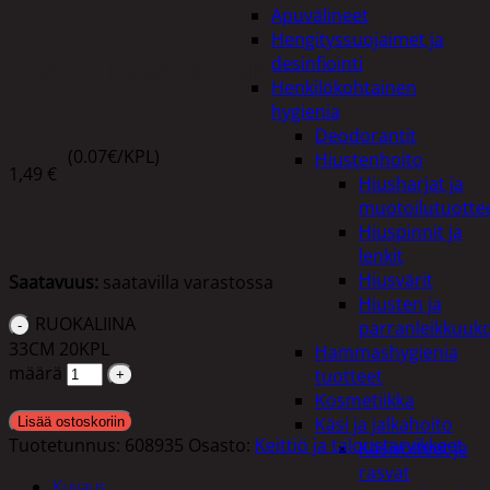
Apuvälineet
Hengityssuojaimet ja
RUOKALIINA 33CM 20KPL
desinfiointi
Henkilökohtainen
hygienia
Deodorantit
(0.07€/KPL)
Hiustenhoito
1,49
€
Hiusharjat ja
muotoilutuotte
Hiuspinnit ja
lenkit
Hiusvärit
Saatavuus:
saatavilla varastossa
Hiusten ja
RUOKALIINA
parranleikkuuk
33CM 20KPL
Hammashygienia
määrä
tuotteet
Kosmetiikka
Käsi ja jalkahoito
Lisää ostoskoriin
Tuotetunnus:
608935
Osasto:
Keittiö ja taloustarvikkeet
Käsivoiteet ja
rasvat
Kuvaus