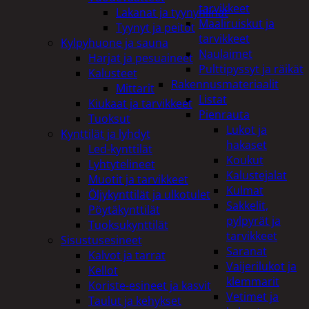
tarvikkeet
Lakanat ja tyynynlinat
Maaliruiskut ja
Tyynyt ja peitot
tarvikkeet
Kylpyhuone ja sauna
Naulaimet
Harjat ja pesuaineet
Pulttipyssyt ja räikät
Kalusteet
Rakennusmateriaalit
Mittarit
Listat
Kiukaat ja tarvikkeet
Pienrauta
Tuoksut
Lukot ja
Kynttilät ja lyhdyt
hakaset
Led-kynttilät
Koukut
Lyhtytelineet
Kalustejalat
Muotit ja tarvikkeet
Kulmat
Öljykynttilät ja ulkotulet
Sakkelit,
Pöytäkynttilät
pylpyrät ja
Tuoksukynttilät
tarvikkeet
Sisustusesineet
Saranat
Kalvot ja tarrat
Vaijerilukot ja
Kellot
klemmarit
Koriste-esineet ja kasvit
Vetimet ja
Taulut ja kehykset