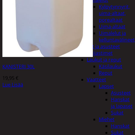
uimalelut
Kylpytynnyrit,
uima-altaat,
porealtaat
Uima-altaat
Uimalelut ja
kelluntavälineet
Vaatteet ja asusteet
Heijastimet
Laukut ja reput
Käsilaukut
KANISTERI 30L
Reput
19,95
€
Vaatteet
Lue Lisää
Lapset
Asusteet
Hanskat
ja lapaset
Sukat
Miehet
Hanskat
Sukat