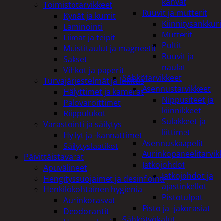
kahvat
Toimistotarvikkeet
Ruuvit ja mutterit
Kynät ja kumit
Kiinnitysankkuri
Laminointi
Mutterit
Liimat ja teipit
Pultit
Muistitaulut ja magneetit
Ruuvit ja
Sakset
naulat
Vihkot ja paperit
Sähkötarvikkeet
Turvajärjestelmät ja lukitus
Asennustarvikkeet
Hälyttimet ja kamerat
Nippusiteet ja
Palovaroittimet
kiinnikkeet
Riippulukot
Sulakkeet ja
Varastointi ja säilytys
liittimet
Hyllyt ja -kannattimet
Asennuskaapelit
Säilytyslaatikot
Aurinkopaneelitarvik
Päivittäistavarat
Jatkojohdot
Apuvälineet
Jatkojohdot ja
Hengityssuojaimet ja desinfiointi
ajastinkellot
Henkilökohtainen hygienia
Pistotulpat
Aurinkorasvat
Pisto ja -jakorasiat
Deodorantit
Sähkötyökalut