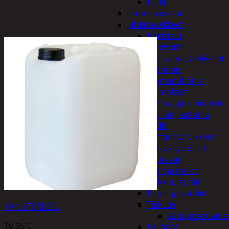
Peilit
Huonetuoksut
Juhlatarvikkeet
Koristelu
Paketointi
Keittiö ja taloustarvikkeet
Aterimet
Juomapullot ja
termokset
Kannut ja kanisterit
Kauhat, lastat ja
sudit
Kattaustarvikkeet
Kertakäyttöastiat
Lautaset
Lasit ja mukit
Leikkuulaudat
Padat ja kattilat
Tiskaus
KANISTERI 20L
Astianpesuaine
16,95
€
Säilöntä