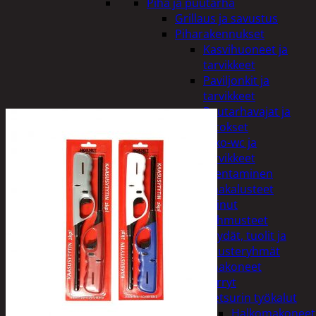
Piha ja puutarha
Grillaus ja savustus
Piharakennukset
Kasvihuoneet ja
tarvikkeet
Paviljonkit ja
tarvikkeet
Puutarhavajat ja
katokset
Ulko-wc ja
tarvikkeet
Piharakentaminen
Puutarhakalusteet
Keinut
Pehmusteet
Pöydät, tuolit ja
kalusteryhmät
Puutarhakoneet
Kärryt
Metsurin työkalut
Halkomakoneet