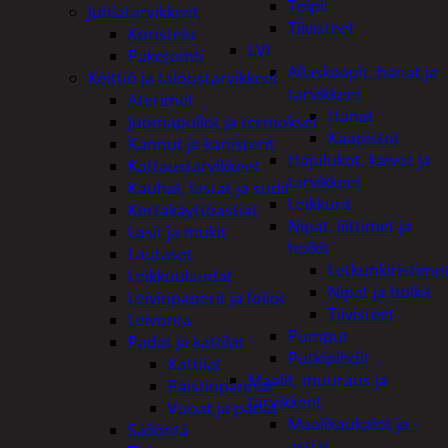
Teipit
Juhlatarvikkeet
Tiivisteet
Koristelu
LVI
Paketointi
Allaskaapit, hanat ja
Keittiö ja taloustarvikkeet
tarvikkeet
Aterimet
Hanat
Juomapullot ja termokset
Kaapistot
Kannut ja kanisterit
Hajulukot, kaivot ja
Kattaustarvikkeet
tarvikkeet
Kauhat, lastat ja sudit
Leikkurit
Kertakäyttöastiat
Nipat, liittimet ja
Lasit ja mukit
holkit
Lautaset
Letkunkiristime
Leikkuulaudat
Nipat ja holkit
Leivinpaperit ja foliot
Tiivisteet
Leivonta
Pumput
Padat ja kattilat
Putkipihdit
Kattilat
Maalit, muuraus ja
Paistinpannut
tarvikkeet
Vuoat ja padat
Maalikaukalot ja -
Säilöntä
astiat