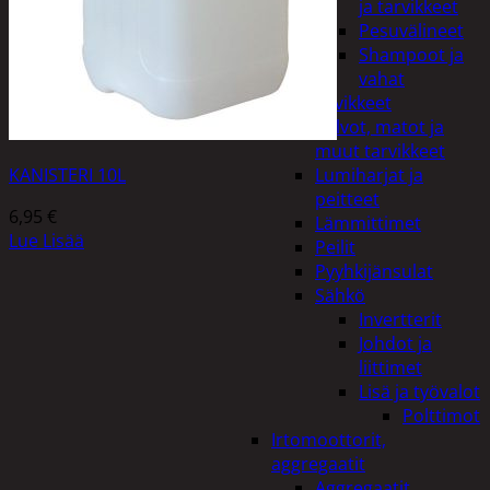
ja tarvikkeet
Pesuvälineet
Shampoot ja
vahat
Autotarvikkeet
Kalvot, matot ja
muut tarvikkeet
KANISTERI 10L
Lumiharjat ja
peitteet
6,95
€
Lämmittimet
Lue Lisää
Peilit
Pyyhkijänsulat
Sähkö
Invertterit
Johdot ja
liittimet
Lisä ja työvalot
Polttimot
Irtomoottorit,
aggregaatit
Aggregaatit