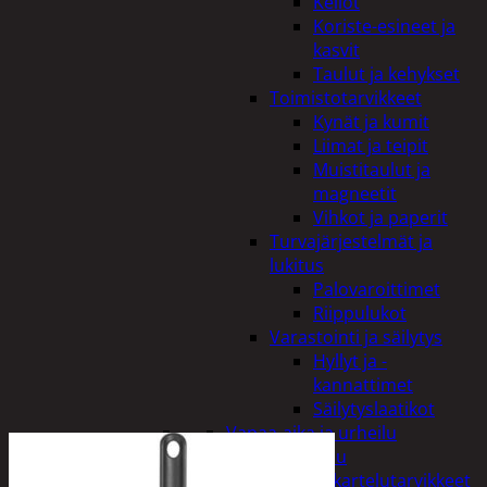
Kellot
Koriste-esineet ja
kasvit
Taulut ja kehykset
Toimistotarvikkeet
Kynät ja kumit
Liimat ja teipit
Muistitaulut ja
magneetit
Vihkot ja paperit
Turvajärjestelmät ja
lukitus
Palovaroittimet
Riippulukot
Varastointi ja säilytys
Hyllyt ja -
kannattimet
Säilytyslaatikot
Vapaa-aika ja urheilu
Askartelu
Askartelutarvikkeet