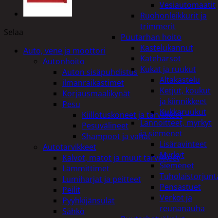
Vesiautomaatit
Ruohonleikkurit ja
trimmerit
Selaa
Puutarhan hoito
Kastelukannut
Auto, vene ja moottori
Kateharsot
Autonhoito
Kukat ja ruukut
Auton sisäpuhdistus
Altakastelu
ilmanraikastimet
Ketjut, koukut
Korjausmaalikynät
ja kiinnikkeet
Pesu
Kukkaruukut
Kiillotuskoneet ja tarvikkeet
Lannoitteet, myrkyt
Pesuvälineet
ja siemenet
Shampoot ja vahat
Lisäravinteet
Autotarvikkeet
Myrkyt
Kalvot, matot ja muut tarvikkeet
Siemenet
Lämmittimet
Tuholaistorjunt
Lumiharjat ja peitteet
Pensastuet
Peilit
Verkot ja
Pyyhkijänsulat
reunanauha
Sähkö