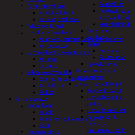
Peltisakset
Puhelintarvikkeet
Pulttisakset ja
Johdot ja laturit
voimaleikkurit
Kotelot ja telineet
vetoniittipihdit
Tehosekoittimet
Puristimet
Tietokonetarvikkeet
Puukot
Adapterit, liittimet ja telakointiasemat
Sahat
Verkkolaitteet
Puusahat
Tv-tarvikkeet ja seinätelineet
Rautasahat
Antennit
Työkalusarjat
Liittimet
Korjaamotyökalut
Viihde-elektroniikka
Lämmittimet
Bluetooth kaiuttimet
Liimat, massat, teipit
Kuulokkeet
Köydet ja narut
Radiot
Liimapistoolit ja
Koti ja sisustus
puikot
Huonekalut
Liimat ja lukitteet
Kaapit
Rasvaprässit,
Kenkätelineet ja naulakot
massa ja
Peilit
uretaanipistoolit
Huonetuoksut