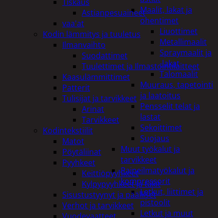
Tiskaus
Maalit, lakat ja
Astianpesuaineet
ohentimet
vaa'at
Liuottimet
Kodin lämmitys ja tuuletus
Metallimaalit
Ilmanvaihto
Spraymaalit ja
Suodattimet
-lakat
Tuulettimet ja Ilmastointilaitteet
Talomaalit
Kaasulämmittimet
Muuraus, tapetointi
Patterit
ja laatoitus
Tulisijat ja tarvikkeet
Pensselit telat ja
Arinat
lastat
Tarvikkeet
Sekoittimet
Kodintekstiilit
Suojaus
Matot
Muut työkalut ja
Pöytäliinat
tarvikkeet
Pyyhkeet
Paineilmatyökalut ja
Keittiöpyyhkeet
kompressorit
Kylpypyyhkeet ja takit
Letkut, liittimet ja
Sisustustyynyt ja päälliset
pistoolit
Verhot ja tarvikkeet
Letkut ja muut
Vuodevaatteet