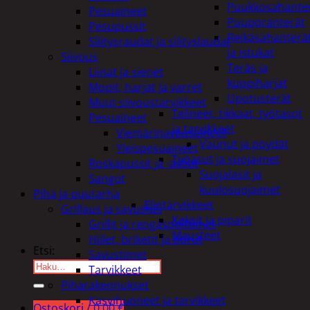
Puukkosahante
Pesuaineet
Puuporanterät
Pesupussit
Reikäsahanterä
Silitysraudat ja silityslaudat
ja istukat
Siivous
Teräs ja
Liinat ja sienet
kuppiharjat
Mopit, harjat ja varret
Upotusterät
Muut siivoustarvikkeet
Telineet, tikkaat, työtasot
Pesuaineet
ja tarvikkeet
Viemärinavausaineet
Vaunut ja pöydät
Yleispesuaineet
Työasut ja suojaimet
Roskapussit ja -astiat
Suojalasit ja
Sangot
kuulosuojaimet
Piha ja puutarha
Elintarvikkeet
Grillaus ja savustus
Keksit ja piparit
Grillit ja rengaspolttimet
Mausteet
Hiilet, briketit ja purut
Etsi:
Savustimet
Tarvikkeet
Piharakennukset
Kasvihuoneet ja tarvikkeet
Ostoskori /
0,00
€