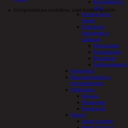
Kynsisakset ja
viilat
Kompostoituva ruokaliina, sopii kotikompostiin
Pesuharjat ja -
sienet
Shampoot,
hoitaineet ja
Tutustu myös
saippuat
Hoitoaineet
Käsisaippuat
Shampoot
Suihkusaippuat
Hyvinvointi
Muu kauneuden ja
terveydenhoito
Pyykinpesu
Kuivaus
Pesuaineet
Pesupussit
Siivous
Liinat ja sienet
Mopit, harjat ja