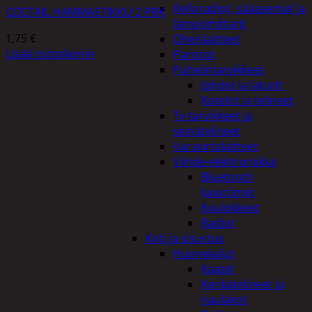
Kelloradiot, sääasemat ja
COCTAIL HAMMASTIKKU 2 PRK
lämpömittarit
1,75
€
Oheislaitteet
Lisää ostoskoriin
Paristot
Puhelintarvikkeet
Johdot ja laturit
Kotelot ja telineet
Tv-tarvikkeet ja
seinätelineet
Varavirtalaitteet
Viihde-elektroniikka
Bluetooth
kaiuttimet
Kuulokkeet
Radiot
Koti ja sisustus
Huonekalut
Kaapit
Kenkätelineet ja
naulakot