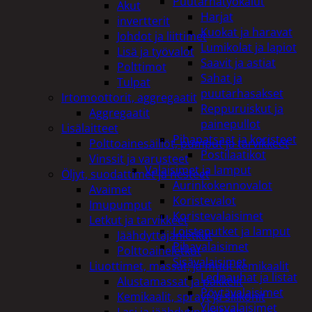
Puutarhatyökalut
Akut
Harjat
invertterit
Kuokat ja haravat
Johdot ja liittimet
Lumikolat ja lapiot
Lisä ja työvalot
Saavit ja astiat
Polttimot
Sahat ja
Tulpat
puutarhasakset
Irtomoottorit, aggregaatit
Reppuruiskut ja
Aggregaatit
painepullot
Lisälaitteet
Pihapatsaat ja koristeet
Polttoainesäiliöt, pumput ja tarvikkeet
Postilaatikot
Vinssit ja varusteet
Valaisimet ja lamput
Öljyt, suodattimet ja nesteet
Aurinkokennovalot
Avaimet
Koristevalot
Imupumput
Koristevalaisimet
Letkut ja tarvikkeet
Loisteputket ja lamput
Jäähdyttäjänletkut
Pihavalaisimet
Polttoaineletkut
Sisävalaisimet
Liuottimet, massat, ja muut kemikaalit
Lednauhat ja listat
Alustamassat ja pakkelit
Pöytävalaisimet
Kemikaalit, sprayt ja silikonit
Yleisvalaisimet
Lasi ja jäähdytinnesteet