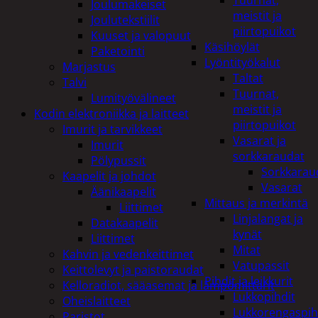
Tuurnat,
Joulumakeiset
meistit ja
Joulutekstiilit
piirtopuikot
Kuuset ja valopuut
Käsihöylät
Paketointi
Lyöntityökalut
Marjastus
Taltat
Talvi
Tuurnat,
Lumityövälineet
meistit ja
Kodin elektroniikka ja laitteet
piirtopuikot
Imurit ja tarvikkeet
Vasarat ja
Imurit
sorkkaraudat
Pölypussit
Sorkkarau
Kaapelit ja johdot
Vasarat
Äänikaapelit
Mittaus ja merkintä
Liittimet
Linjalangat ja
Datakaapelit
kynät
Liittimet
Mitat
Kahvin ja vedenkeittimet
Vatupassit
Keittolevyt ja paistoraudat
Pihdit ja leikkurit
Kelloradiot, sääasemat ja lämpömittarit
Lukkopihdit
Oheislaitteet
Lukkorengaspih
Paristot