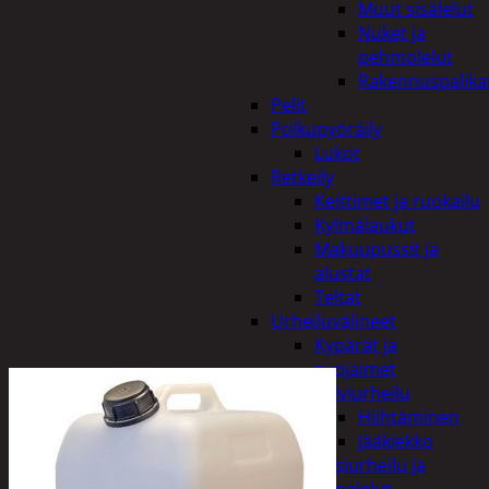
Muut sisälelut
Nuket ja
pehmolelut
Rakennuspalika
Pelit
Polkupyöräily
Lukot
Retkeily
Keittimet ja ruokailu
Kylmälaukut
Makuupussit ja
alustat
Teltat
Urheiluvälineet
Kypärät ja
suojaimet
Talviurheilu
Hiihtäminen
Jääkiekko
Vesiurheilu ja