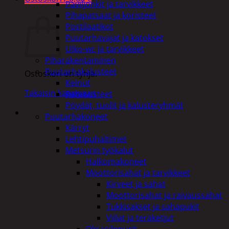
Paviljonkit ja tarvikkeet
Ostoskori
Pihapatsaat ja koristeet
Postilaatikot
Puutarhavajat ja katokset
Ulko-wc ja tarvikkeet
Piharakentaminen
Puutarhakalusteet
Ostoskori on tyhjä.
Keinut
Takaisin kauppaan
Pehmusteet
Pöydät, tuolit ja kalusteryhmät
Puutarhakoneet
Kärryt
Lehtipuhaltimet
Metsurin työkalut
Halkomakoneet
Moottorisahat ja tarvikkeet
Kirveet ja sahat
Moottorisahat ja raivaussahat
Tukkisakset ja sahapukit
Viilat ja teräketjut
Oksasilppurit