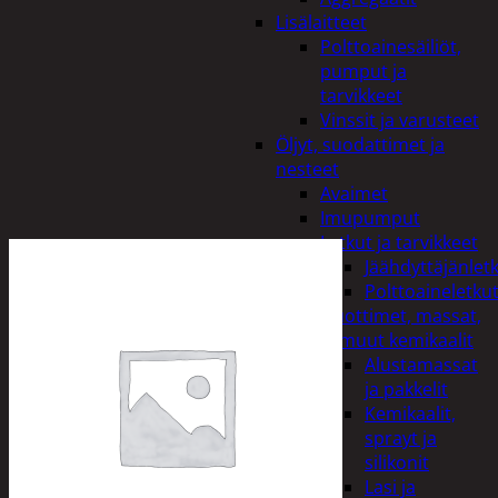
Lisälaitteet
Polttoainesäiliöt,
pumput ja
tarvikkeet
Vinssit ja varusteet
Öljyt, suodattimet ja
nesteet
Avaimet
Imupumput
Letkut ja tarvikkeet
Jäähdyttäjänlet
Polttoaineletku
Liuottimet, massat,
ja muut kemikaalit
Alustamassat
ja pakkelit
Kemikaalit,
sprayt ja
silikonit
Lasi ja