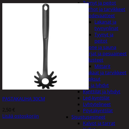
Tyynyt ja peitot
Verhot ja tarvikkeet
Vuodevaatteet
Lakanat ja
tyynynlinat
Tyynyt ja
peitot
Kylpyhuone ja sauna
Harjat ja pesuaineet
Kalusteet
Mittarit
Kiukaat ja tarvikkeet
Tuoksut
Kynttilät ja lyhdyt
Kynttilät ja lyhdyt
Led-kynttilät
PASTAKAUHA 30CM
Lyhtytelineet
2,50
€
Pöytäkynttilät
Lisää ostoskoriin
Sisustusesineet
Kalvot ja tarrat