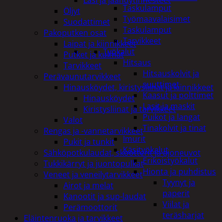
Taskulamput
Öljyt
Työmaavalaisimet
Suodattimet
Taskulamput
Pakoputken osat
Tarvikkeet
Laipat ja kiinnikkeet
Työkalut
Putket ja kulmat
Hitsaus
Tarvikkeet
Hitsauskolvit ja
Perävaunutarvikkeet
suuttimet
Hinausköydet, kiristysliinat ja kiinnikkeet
Kaasut ja polttimet
Hinausköydet
Lasit ja maskit
Kiristysliinat ja tarvikkeet
Puikot ja langat
Valot
Tinakolvit ja tinat
Rengas ja -vannetarvikkeet
Imurit
Pukit ja tunkit
Käsityökalut
Sähköpotkulaudat, skootterit ja ajoneuvot
Erikoistyökalut
Tukkikärryt ja juontopulkat
Hionta ja puhdistus
Veneet ja veneilytarvikkeet
Tyynyt ja
Airot ja melat
paperit
Kanootit ja sup-laudat
Viilat ja
Perämoottorit
teräsharjat
Eläintenruoka ja tarvikkeet