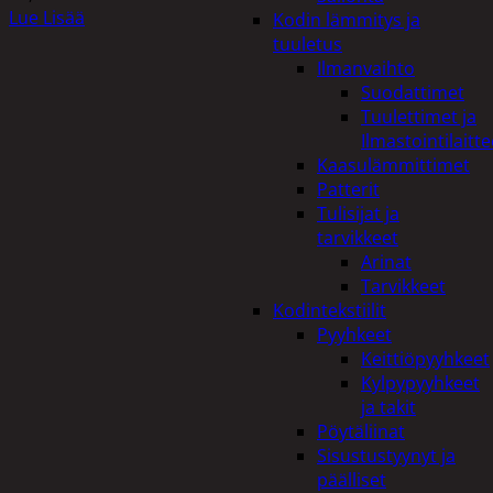
Lue Lisää
Kodin lämmitys ja
tuuletus
Ilmanvaihto
Suodattimet
Tuulettimet ja
Ilmastointilaitte
Kaasulämmittimet
Patterit
Tulisijat ja
tarvikkeet
Arinat
Tarvikkeet
Kodintekstiilit
Pyyhkeet
Keittiöpyyhkeet
Kylpypyyhkeet
ja takit
Pöytäliinat
Sisustustyynyt ja
päälliset