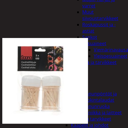
varret
Muut
siivoustarvikkeet
Roskapussit ja -
astiat
Sankot
Pesuaineet
Viemärinavausa
Yleispesuaineet
Eläintenruoka ja tarvikkeet
Jyrsijät
Kissat
Koirat
Linnut
Linnunpöntöt ja
ruokintalaudat
Linnunruoka
Kodin elektroniikka ja laitteet
Imurit ja tarvikkeet
Kaapelit ja johdot