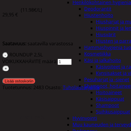
Henkilökohtainen hygienia
Deodorantit
(11.98€/L)
29,95
€
Hiustenhoito
Hiusharjat ja m
Hiuspinnit ja len
Hiusvärit
Hiusten ja parr
Saatavuus:
saatavilla varastossa
Hammashygienia tuo
Kosmetiikka
ROUNDUP 2,5L
Käsi ja jalkahoito
VOIKUKKAHÄVITE määrä
Käsivoiteet ja r
Kynsisakset ja vi
Pesuharjat ja -sienet
Lisää ostoskoriin
Shampoot, hoitaineet
Tuotetunnus:
2483
Osasto:
Tuholaistorjunta
Hoitoaineet
Käsisaippuat
Shampoot
Suihkusaippuat
Tutustu myös
Hyvinvointi
Muu kauneuden ja tervey