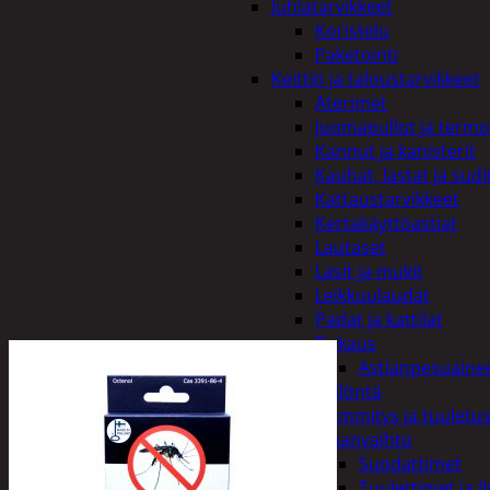
Juhlatarvikkeet
Koristelu
Paketointi
Keittiö ja taloustarvikkeet
Aterimet
Juomapullot ja termo
Kannut ja kanisterit
Kauhat, lastat ja sudi
Kattaustarvikkeet
Kertakäyttöastiat
Lautaset
Lasit ja mukit
Leikkuulaudat
Padat ja kattilat
Tiskaus
Astianpesuaine
Säilöntä
Kodin lämmitys ja tuuletu
Ilmanvaihto
Suodattimet
Tuulettimet ja I