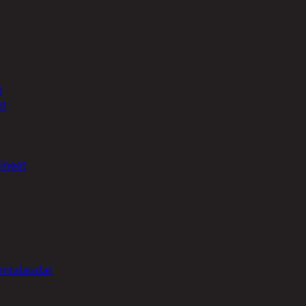
t
et
ineet
intalaudat