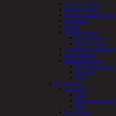
Imurit ja tarvikkeet
Kaapelit ja johdot
Kelloradiot, sääasemat ja 
Oheislaitteet
Paristot
Puhelintarvikkeet
Johdot ja laturit
Kotelot ja telineet
Tv-tarvikkeet ja seinäteline
Varavirtalaitteet
Viihde-elektroniikka
Bluetooth kaiuttimet
Kuulokkeet
Radiot
Koti ja sisustus
Huonekalut
Kaapit
Kenkätelineet ja naul
Peilit
Huonetuoksut