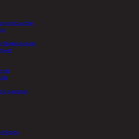
uotoilutuotteet
kit
anleikkuukoneet
tteet
asvat
ilat
 ja saippuat
denhoito