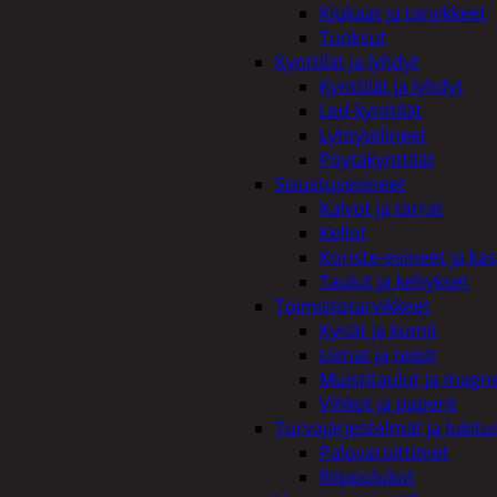
Kiukaat ja tarvikkeet
Tuoksut
Kynttilät ja lyhdyt
Kynttilät ja lyhdyt
Led-kynttilät
Lyhtytelineet
Pöytäkynttilät
Sisustusesineet
Kalvot ja tarrat
Kellot
Koriste-esineet ja kas
Taulut ja kehykset
Toimistotarvikkeet
Kynät ja kumit
Liimat ja teipit
Muistitaulut ja magne
Vihkot ja paperit
Turvajärjestelmät ja lukitu
Palovaroittimet
Riippulukot