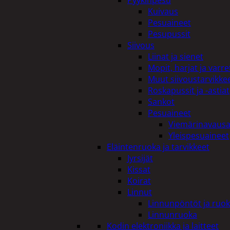
Pyykinpesu
Kuivaus
Pesuaineet
Pesupussit
Siivous
Liinat ja sienet
Mopit, harjat ja varre
Muut siivoustarvikke
Roskapussit ja -astiat
Sankot
Pesuaineet
Viemärinavausa
Yleispesuaineet
Eläintenruoka ja tarvikkeet
Jyrsijät
Kissat
Koirat
Linnut
Linnunpöntöt ja ruok
Linnunruoka
Kodin elektroniikka ja laitteet