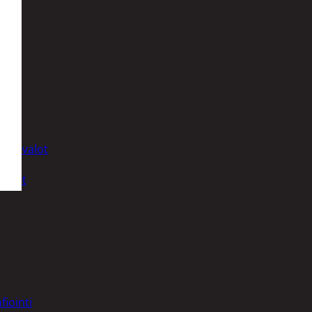
t
uusenvalot
telmat
fiointi