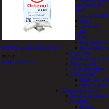
Kaasulämmittimet
Patterit
Tulisijat ja tarvikkeet
Arinat
Tarvikkeet
Kodintekstiilit
Pyyhkeet
Keittiöpyyhkeet
OCTENOL TEHOSTEAINE 3-PACK
Kylpypyyhkeet ja
Pöytäliinat
29,95
€
Sisustustyynyt ja pääl
Lisää ostoskoriin
Tyynyt ja peitot
Verhot ja tarvikkeet
Vuodevaatteet
Lakanat ja tyyny
Tyynyt ja peitot
Kylpyhuone ja sauna
Harjat ja pesuaineet
Kalusteet
Mittarit