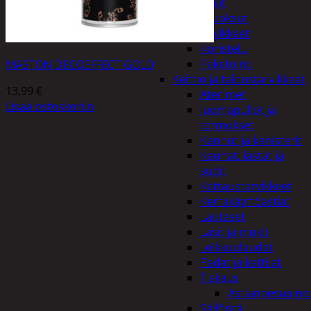
Peilit
Huonetuoksut
Juhlatarvikkeet
Koristelu
Paketointi
MASTON DECOEFFECT GOLD
Keittiö ja taloustarvikkeet
13,99
€
Aterimet
Lisää ostoskoriin
Juomapullot ja
termokset
Kannut ja kanisterit
Kauhat, lastat ja
sudit
Kattaustarvikkeet
Kertakäyttöastiat
Lautaset
Lasit ja mukit
Leikkuulaudat
Padat ja kattilat
Tiskaus
Astianpesuaine
Säilöntä