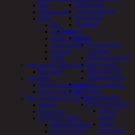
Taskulamput
Peilit
Työmaavalaisimet
Pyyhkijänsulat
Taskulamput
Sähkö
Tarvikkeet
Akut
Työkalut
invertterit
Hitsaus
Johdot ja liittimet
Hitsauskolvit ja
Lisä ja työvalot
suuttimet
Polttimot
Kaasut ja polttimet
Tulpat
Lasit ja maskit
Irtomoottorit, aggregaatit
Puikot ja langat
Aggregaatit
Tinakolvit ja tinat
Lisälaitteet
Imurit
Polttoainesäiliöt, pumput ja tarvikkeet
Käsityökalut
Vinssit ja varusteet
Erikoistyökalut
Öljyt, suodattimet ja nesteet
Hionta ja puhdistus
Avaimet
Tyynyt ja
Imupumput
paperit
Letkut ja tarvikkeet
Viilat ja
Jäähdyttäjänletkut
teräsharjat
Polttoaineletkut