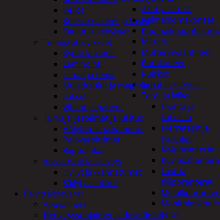
Akut ja laturit
Kellot
Kulmahiomakoneet
Koriste-esineet ja kasvit
Kuumailmapuhaltim
Taulut ja kehykset
Mittarit
Toimistotarvikkeet
Mutterinvääntimet
Kynät ja kumit
Porakoneet
Laminointi
Ruiskut
Liimat ja teipit
Sahat ja sirkkelit
Muistitaulut ja magneetit
Terät ja laikat
Sakset
Hionta ja
Vihkot ja paperit
katkaisu
Turvajärjestelmät ja lukitus
Kierretapit ja
Hälyttimet ja kamerat
työkalut
Palovaroittimet
Kiviporanterät
Riippulukot
Kuviosahanterä
Varastointi ja säilytys
Lasi- ja
Hyllyt ja -kannattimet
tiiliporanterät
Säilytyslaatikot
Metalliporanter
Päivittäistavarat
Monitoimikone
Apuvälineet
terät
Hengityssuojaimet ja desinfiointi