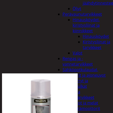
jäähdytinnestee
Öljyt
Perävaunutarvikkeet
Hinausköydet,
kiristysliinat ja
kiinnikkeet
Hinausköydet
Kiristysliinat ja
tarvikkeet
Valot
Rengas ja -
vannetarvikkeet
Sähköpotkulaudat,
skootterit ja ajoneuvot
Tukkikärryt ja
juontopulkat
Veneet ja
veneilytarvikkeet
Airot ja melat
Perämoottorit