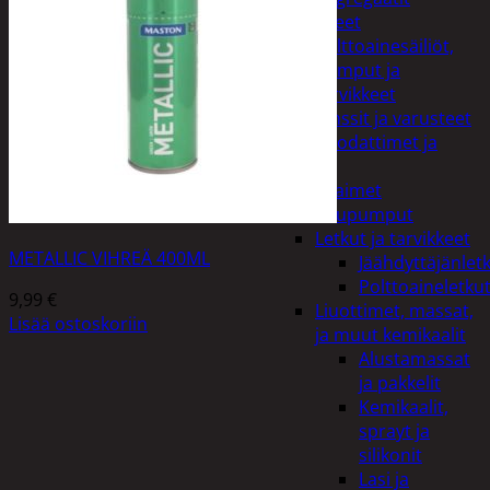
Lisälaitteet
Polttoainesäiliöt,
pumput ja
tarvikkeet
Vinssit ja varusteet
Öljyt, suodattimet ja
nesteet
Avaimet
Imupumput
Letkut ja tarvikkeet
METALLIC VIHREÄ 400ML
Jäähdyttäjänlet
Polttoaineletku
9,99
€
Liuottimet, massat,
Lisää ostoskoriin
ja muut kemikaalit
Alustamassat
ja pakkelit
Kemikaalit,
sprayt ja
silikonit
Lasi ja