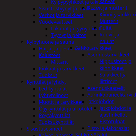
kahvat
Kylpypyyhkeet ja takit
Ruuvit ja mutterit
Sisustustyynyt ja päälliset
Kiinnitysankkuri
Verhot ja tarvikkeet
Mutterit
Vuodevaatteet
Pultit
Lakanat ja tyynynlinat
Ruuvit ja
Tyynyt ja peitot
naulat
Kylpyhuone ja sauna
Sähkötarvikkeet
Harjat ja pesuaineet
Asennustarvikkeet
Kalusteet
Nippusiteet ja
Mittarit
kiinnikkeet
Kiukaat ja tarvikkeet
Sulakkeet ja
Tuoksut
liittimet
Kynttilät ja lyhdyt
Asennuskaapelit
Led-kynttilät
Aurinkopaneelitarvik
Lyhtytelineet
Jatkojohdot
Muotit ja tarvikkeet
Jatkojohdot ja
Öljykynttilät ja ulkotulet
ajastinkellot
Pöytäkynttilät
Pistotulpat
Tuoksukynttilät
Pisto ja -jakorasiat
Sisustusesineet
Sähkötyökalut
Kalvot ja tarrat