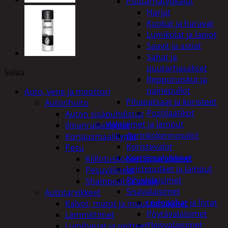
Puutarhatyökalut
Harjat
Kuokat ja haravat
Lumikolat ja lapiot
Saavit ja astiat
Sahat ja
puutarhasakset
Selaa
Reppuruiskut ja
painepullot
Auto, vene ja moottori
Pihapatsaat ja koristeet
Autonhoito
Postilaatikot
Auton sisäpuhdistus
Valaisimet ja lamput
ilmanraikastimet
Aurinkokennovalot
Korjausmaalikynät
Koristevalot
Pesu
Koristevalaisimet
Kiillotuskoneet ja tarvikkeet
Loisteputket ja lamput
Pesuvälineet
Pihavalaisimet
Shampoot ja vahat
Sisävalaisimet
Autotarvikkeet
Lednauhat ja listat
Kalvot, matot ja muut tarvikkeet
Pöytävalaisimet
Lämmittimet
Yleisvalaisimet
Lumiharjat ja peitteet