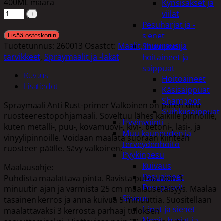
400ML määrä
Kynsisakset ja
viilat
Pesuharjat ja -
sienet
Lisää ostoskoriin
Tuotetunnus:
260013
Osastot:
Maalit, muuraus ja
Shampoot,
tarvikkeet
,
Spraymaalit ja -lakat
hoitaineet ja
saippuat
Kuvaus
Hoitoaineet
Lisätiedot
Käsisaippuat
Shampoot
Spraymaali Anti Rust-primer Valkoinen on patentoitu
Suihkusaippuat
ruosteenestopohjamaali. Soveltuu lähes kaikille pinnoille,
Hyvinvointi
kuten metalli-, puu-, kovamuovi-, kivi-, betoni-, lasi-, ja
Muu kauneuden ja
vinyylipinnoille. Voidaan maalata suoraan kiinteän
terveydenhoito
ruosteen päälle. Sävy valkoinen.
Pyykinpesu
Kuivaus
Maalausohje:
Pesuaineet
Puhdista maalattava pinta. Ravista pulloa noin 3
Pesupussit
minuutin ajan ja varmista 25 cm maalausetäisyys. Maalaa
Siivous
tasainen kerros ja anna kuivua 5 minuuttia. Suositellaan
Liinat ja sienet
maalattavaksi 3 kerrosta parhaaj tuloksen
Mopit, harjat ja