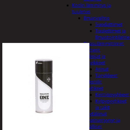
Kodin lämmitys ja
tuuletus
Ilmanvaihto
Suodattimet
Tuulettimet ja
Ilmastointilaitte
Kaasulämmittimet
Patterit
Tulisijat ja
tarvikkeet
Arinat
Tarvikkeet
Kodintekstiilit
Pyyhkeet
Keittiöpyyhkeet
Kylpypyyhkeet
ja takit
Pöytäliinat
Sisustustyynyt ja
päälliset