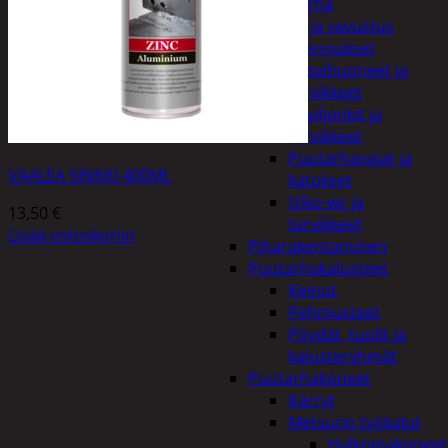
Piha ja puutarha
Grillaus ja savustus
Piharakennukset
Kasvihuoneet ja
tarvikkeet
Paviljonkit ja
tarvikkeet
Puutarhavajat ja
VAALEA SINKKI 400ML
katokset
Ulko-wc ja
13,50
€
tarvikkeet
Lisää ostoskoriin
Piharakentaminen
Puutarhakalusteet
Keinut
Pehmusteet
Pöydät, tuolit ja
kalusteryhmät
Puutarhakoneet
Kärryt
Metsurin työkalut
Halkomakoneet