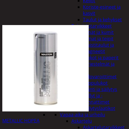
Kellot
Koriste-esineet ja
kasvit
Taulut ja kehykset
Toimistotarvikkeet
Kynät ja kumit
Liimat ja teipit
Muistitaulut ja
magneetit
Vihkot ja paperit
Turvajärjestelmät ja
lukitus
Palovaroittimet
Riippulukot
Varastointi ja säilytys
Hyllyt ja -
kannattimet
Säilytyslaatikot
Vapaa-aika ja urheilu
METALLIC HOPEA
Askartelu
Askartelutarvikkeet