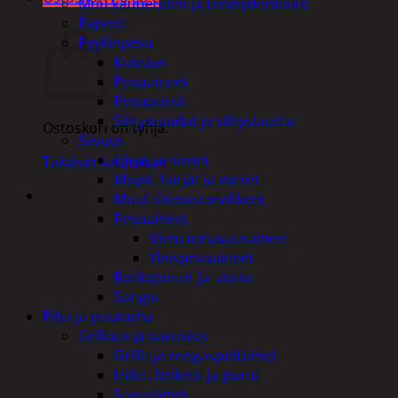
Muu kauneuden ja terveydenhoito
Ostoskori
Paperit
Pyykinpesu
Kuivaus
Pesuaineet
Pesupussit
Silitysraudat ja silityslaudat
Ostoskori on tyhjä.
Siivous
Liinat ja sienet
Takaisin kauppaan
Mopit, harjat ja varret
Muut siivoustarvikkeet
Pesuaineet
Viemärinavausaineet
Yleispesuaineet
Roskapussit ja -astiat
Sangot
Piha ja puutarha
Grillaus ja savustus
Grillit ja rengaspolttimet
Hiilet, briketit ja purut
Savustimet