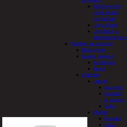
uimalelut
Kylpytynnyrit,
uima-altaat,
porealtaat
Uima-altaat
Uimalelut ja
kelluntavälineet
Vaatteet ja asusteet
Heijastimet
Laukut ja reput
Käsilaukut
Reput
Vaatteet
Lapset
Asusteet
Hanskat
ja lapaset
Sukat
Miehet
Hanskat
Sukat