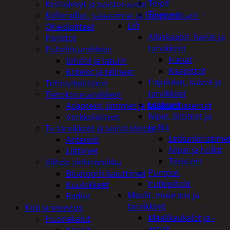
Teipit
Keittolevyt ja paistoraudat
Tiivisteet
Kelloradiot, sääasemat ja lämpömittarit
LVI
Oheislaitteet
Allaskaapit, hanat ja
Paristot
tarvikkeet
Puhelintarvikkeet
Hanat
Johdot ja laturit
Kaapistot
Kotelot ja telineet
Hajulukot, kaivot ja
Tehosekoittimet
tarvikkeet
Tietokonetarvikkeet
Leikkurit
Adapterit, liittimet ja telakointiasemat
Nipat, liittimet ja
Verkkolaitteet
holkit
Tv-tarvikkeet ja seinätelineet
Letkunkiristime
Antennit
Nipat ja holkit
Liittimet
Tiivisteet
Viihde-elektroniikka
Pumput
Bluetooth kaiuttimet
Putkipihdit
Kuulokkeet
Maalit, muuraus ja
Radiot
tarvikkeet
Koti ja sisustus
Maalikaukalot ja -
Huonekalut
astiat
Kaapit