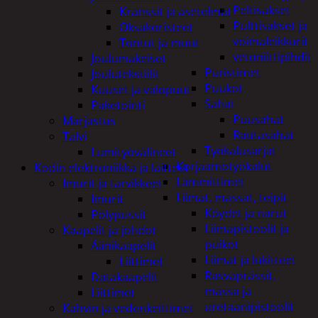
Peltisakset
Kranssit ja asetelmat
Pulttisakset ja
Oksakoristeet
voimaleikkurit
Tontut ja muut
vetoniittipihdit
Joulumakeiset
Puristimet
Joulutekstiilit
Puukot
Kuuset ja valopuut
Sahat
Paketointi
Puusahat
Marjastus
Rautasahat
Talvi
Työkalusarjat
Lumityövälineet
Korjaamotyökalut
Kodin elektroniikka ja laitteet
Lämmittimet
Imurit ja tarvikkeet
Liimat, massat, teipit
Imurit
Köydet ja narut
Pölypussit
Liimapistoolit ja
Kaapelit ja johdot
puikot
Äänikaapelit
Liimat ja lukitteet
Liittimet
Rasvaprässit,
Datakaapelit
massa ja
Liittimet
uretaanipistoolit
Kahvin ja vedenkeittimet