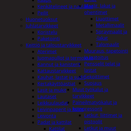
Maalit, lakat ja
Kenkätelineet ja naulakot
ohentimet
Peilit
Liuottimet
Huonetuoksut
Metallimaalit
Juhlatarvikkeet
Spraymaalit ja
Koristelu
-lakat
Paketointi
Talomaalit
Keittiö ja taloustarvikkeet
Muuraus, tapetointi
Aterimet
ja laatoitus
Juomapullot ja termokset
Pensselit telat ja
Kannut ja kanisterit
lastat
Kattaustarvikkeet
Sekoittimet
Kauhat, lastat ja sudit
Suojaus
Kertakäyttöastiat
Muut työkalut ja
Lasit ja mukit
tarvikkeet
Lautaset
Paineilmatyökalut ja
Leikkuulaudat
kompressorit
Leivinpaperit ja foliot
Letkut, liittimet ja
Leivonta
pistoolit
Padat ja kattilat
Letkut ja muut
Kattilat