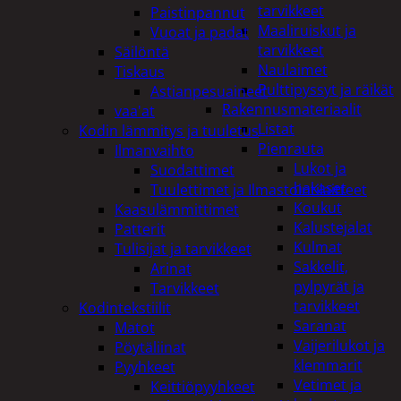
tarvikkeet
Paistinpannut
Maaliruiskut ja
Vuoat ja padat
tarvikkeet
Säilöntä
Naulaimet
Tiskaus
Pulttipyssyt ja räikät
Astianpesuaineet
Rakennusmateriaalit
vaa'at
Listat
Kodin lämmitys ja tuuletus
Pienrauta
Ilmanvaihto
Lukot ja
Suodattimet
hakaset
Tuulettimet ja Ilmastointilaitteet
Koukut
Kaasulämmittimet
Kalustejalat
Patterit
Kulmat
Tulisijat ja tarvikkeet
Sakkelit,
Arinat
pylpyrät ja
Tarvikkeet
tarvikkeet
Kodintekstiilit
Saranat
Matot
Vaijerilukot ja
Pöytäliinat
klemmarit
Pyyhkeet
Vetimet ja
Keittiöpyyhkeet