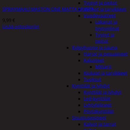
Tyynyt ja peitot
SPRAYMAALI MASTON ONE MATTA MUSTA
Verhot ja tarvikkeet
Vuodevaatteet
9,99
€
Lakanat ja
Lisää ostoskoriin
tyynynlinat
Tyynyt ja
peitot
Kylpyhuone ja sauna
Harjat ja pesuaineet
Kalusteet
Mittarit
Kiukaat ja tarvikkeet
Tuoksut
Kynttilät ja lyhdyt
Kynttilät ja lyhdyt
Led-kynttilät
Lyhtytelineet
Pöytäkynttilät
Sisustusesineet
Kalvot ja tarrat