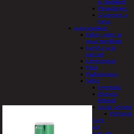
ja tarvikkeet
Pesuvälineet
Shampoot ja
vahat
Autotarvikkeet
Kalvot, matot ja
muut tarvikkeet
Lumiharjat ja
peitteet
Lämmittimet
Peilit
Pyyhkijänsulat
Sähkö
Invertterit
Johdot ja
liittimet
Lisä ja työvalot
Polttimot
Irtomoottorit,
aggregaatit
Aggregaatit