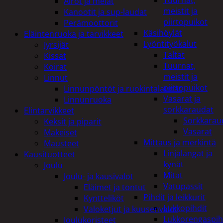
Tuurnat,
Airot ja melat
meistit ja
Kanootit ja sup-laudat
piirtopuikot
Perämoottorit
Käsihöylät
Eläintenruoka ja tarvikkeet
Lyöntityökalut
Jyrsijät
Taltat
Kissat
Tuurnat,
Koirat
meistit ja
Linnut
piirtopuikot
Linnunpöntöt ja ruokintalaudat
Vasarat ja
Linnunruoka
sorkkaraudat
Elintarvikkeet
Sorkkarau
Keksit ja piparit
Vasarat
Makeiset
Mittaus ja merkintä
Mausteet
Linjalangat ja
Kausituotteet
kynät
Joulu
Mitat
Joulu- ja kausivalot
Vatupassit
Eläimet ja tontut
Pihdit ja leikkurit
Kyntteliköt
Lukkopihdit
Valoketjut ja kuusenvalot
Lukkorengaspih
Joulukoristeet