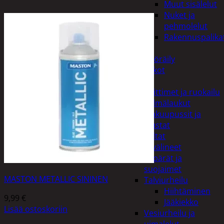
Muut sisälelut
Nuket ja
pehmolelut
Rakennuspalika
Pelit
Polkupyöräily
Lukot
Retkeily
Keittimet ja ruokailu
Kylmälaukut
Makuupussit ja
alustat
Teltat
Urheiluvälineet
Kypärät ja
suojaimet
MASTON METALLIC SININEN
Talviurheilu
Hiihtäminen
9,99
€
Jääkiekko
Lisää ostoskoriin
Vesiurheilu ja