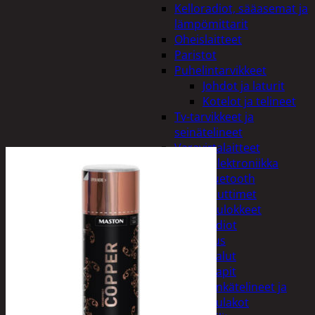
Kelloradiot, sääasemat ja
lämpömittarit
Oheislaitteet
Paristot
Puhelintarvikkeet
Johdot ja laturit
Kotelot ja telineet
Tv-tarvikkeet ja
seinätelineet
Varavirtalaitteet
Viihde-elektroniikka
Bluetooth
kaiuttimet
Kuulokkeet
Radiot
Koti ja sisustus
Huonekalut
Kaapit
Kenkätelineet ja
naulakot