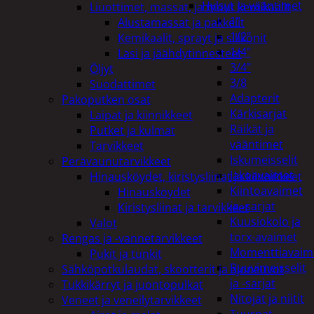
Hylsyt ja vääntimet
Liuottimet, massat, ja muut kemikaalit
1"
Alustamassat ja pakkelit
1/2"
Kemikaalit, sprayt ja silikonit
1/4"
Lasi ja jäähdytinnesteet
3/4"
Öljyt
3/8
Suodattimet
Adapterit
Pakoputken osat
Kärkisarjat
Laipat ja kiinnikkeet
Räikät ja
Putket ja kulmat
vääntimet
Tarvikkeet
Iskumeisselit
Perävaunutarvikkeet
Jakoavaimet
Hinausköydet, kiristysliinat ja kiinnikkeet
Kiintoavaimet
Hinausköydet
ja -sarjat
Kiristysliinat ja tarvikkeet
Kuusiokolo ja
Valot
torx-avaimet
Rengas ja -vannetarvikkeet
Momenttiavaim
Pukit ja tunkit
Ruuvimeisselit
Sähköpotkulaudat, skootterit ja ajoneuvot
ja -sarjat
Tukkikärryt ja juontopulkat
Nitojat ja niitit
Veneet ja veneilytarvikkeet