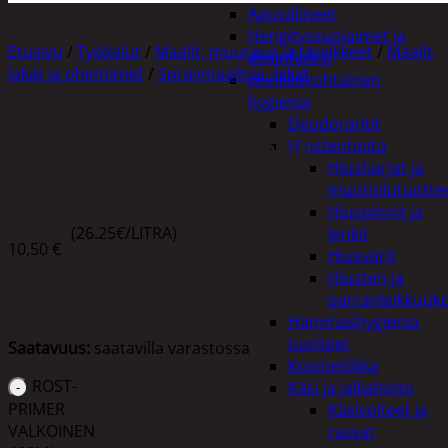
Apuvälineet
Hengityssuojaimet ja
Etusivu
/
Työkalut
/
Maalit, muuraus ja tarvikkeet
/
Maalit,
desinfiointi
lakat ja ohentimet
/
Spraymaalit ja -lakat
Henkilökohtainen
hygienia
Deodorantit
ROST-PRIMER VALKOINEN 400ML
Hiustenhoito
Hiusharjat ja
muotoilutuotte
Hiuspinnit ja
(26.25€/LITRA)
lenkit
10,50
€
Hiusvärit
Hiusten ja
parranleikkuuk
Hammashygienia
tuotteet
Saatavuus:
saatavilla varastossa
Kosmetiikka
ROST-
Käsi ja jalkahoito
PRIMER
Käsivoiteet ja
VALKOINEN
rasvat