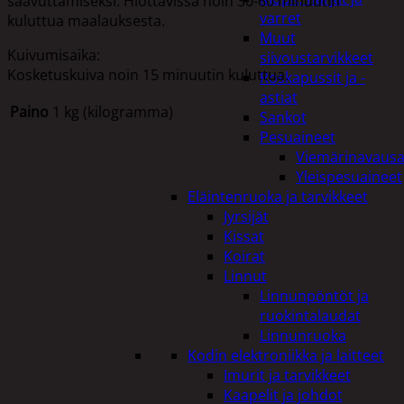
saavuttamiseksi. Hiottavissa noin 30-60 minuutin
varret
kuluttua maalauksesta.
Muut
Kuivumisaika:
siivoustarvikkeet
Kosketuskuiva noin 15 minuutin kuluttua.
Roskapussit ja -
astiat
Paino
1 kg (kilogramma)
Sankot
Pesuaineet
Viemärinavausa
Yleispesuaineet
Tutustu myös
Eläintenruoka ja tarvikkeet
Jyrsijät
Kissat
Koirat
Linnut
Linnunpöntöt ja
ruokintalaudat
Linnunruoka
Kodin elektroniikka ja laitteet
Imurit ja tarvikkeet
Kaapelit ja johdot