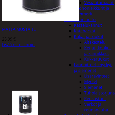
Vesiautomaatit
Ruohonleikkurit ja
trimmerit
Puutarhan hoito
Kastelukannut
MATTA MUSTA 1L
Kateharsot
Kukat ja ruukut
25,99
€
Altakastelu
Lisää ostoskoriin
Ketjut, koukut
ja kiinnikkeet
Kukkaruukut
Lannoitteet, myrkyt
ja siemenet
Lisäravinteet
Myrkyt
Siemenet
Tuholaistorjunt
Pensastuet
Verkot ja
reunanauha