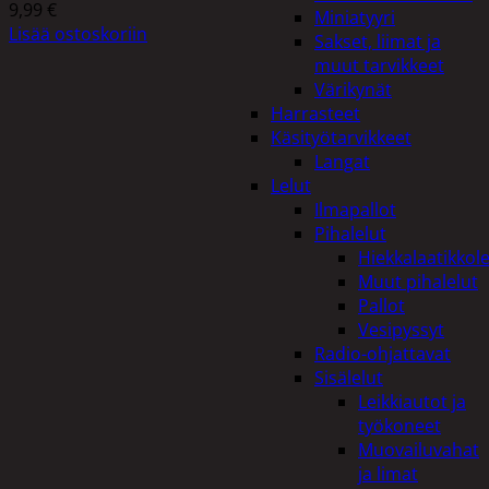
9,99
€
Miniatyyri
Lisää ostoskoriin
Sakset, liimat ja
muut tarvikkeet
Värikynät
Harrasteet
Käsityötarvikkeet
Langat
Lelut
Ilmapallot
Pihalelut
Hiekkalaatikkole
Muut pihalelut
Pallot
Vesipyssyt
Radio-ohjattavat
Sisälelut
Leikkiautot ja
työkoneet
Muovailuvahat
ja limat