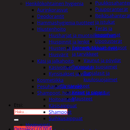
Puukkosahante
Henkilökohtainen hygienia
Puuporanterät
Aurinkorasvat
Reikäsahanterä
Deodorantit
ja istukat
Hammashygienia tuotteet
Teräs ja
Hiustenhoito
kuppiharjat
Hiusharjat ja muotoilutuotteet
Upotusterät
Hiuspinnit ja lenkit
Telineet, tikkaat, työtasot
Hiusten ja parranleikkuukoneet
ja tarvikkeet
Hiusvärit
Vaunut ja pöydät
Käsi ja jalkahoito
Työasut ja suojaimet
Käsivoiteet ja rasvat
Suojalasit ja
Kynsisakset ja viilat
kuulosuojaimet
Kosmetiikka
Elintarvikkeet
Pesuharjat ja -sienet
Keksit ja piparit
Shampoot, hoitaineet ja saippuat
Mausteet
Hoitoaineet
Etsi:
Käsisaippuat
Shampoot
Suihkusaippuat
Hyvinvointi
Ostoskori /
0,00
€