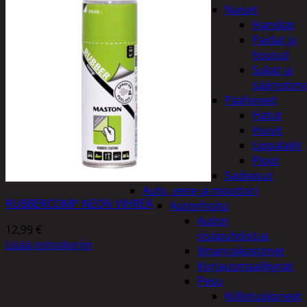
Naiset
Hanskat
Paidat ja
housut
Sukat ja
säärystim
Päähineet
Hatut
Huivit
Lippalakit
Pipot
Sadeasut
Auto, vene ja moottori
RUBBERCOMP NEON VIHREÄ
Autonhoito
Auton
12,99
€
sisäpuhdistus
Lisää ostoskoriin
Ilmanraikastimet
Korjausmaalikynät
Pesu
Kiillotuskoneet