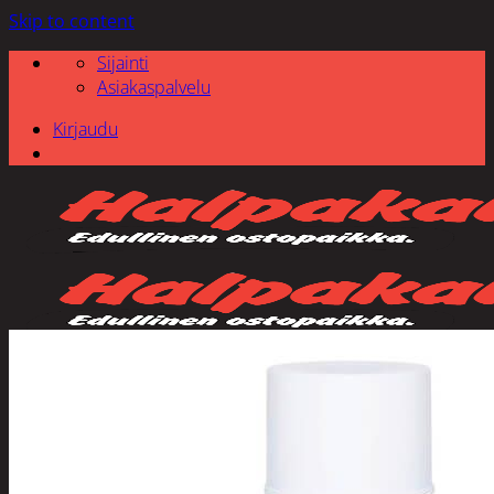
Skip to content
Sijainti
Asiakaspalvelu
Kirjaudu
Etsi: