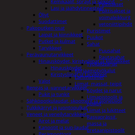
Kemikaalit, sprayt ja silikonit
Peltisakset
Lasi ja jäähdytinnesteet
Pulttisakset ja
Öljyt
voimaleikkurit
Suodattimet
vetoniittipihdit
Pakoputken osat
Puristimet
Laipat ja kiinnikkeet
Puukot
Putket ja kulmat
Sahat
Tarvikkeet
Puusahat
Perävaunutarvikkeet
Rautasahat
Hinausköydet, kiristysliinat ja kiinnikkeet
Työkalusarjat
Hinausköydet
Korjaamotyökalut
Kiristysliinat ja tarvikkeet
Lämmittimet
Valot
Liimat, massat, teipit
Rengas ja -vannetarvikkeet
Köydet ja narut
Pukit ja tunkit
Liimapistoolit ja
Sähköpotkulaudat, skootterit ja ajoneuvot
puikot
Tukkikärryt ja juontopulkat
Liimat ja lukitteet
Veneet ja veneilytarvikkeet
Rasvaprässit,
Airot ja melat
massa ja
Kanootit ja sup-laudat
uretaanipistoolit
Perämoottorit