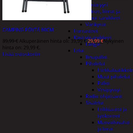
Miniatyyri
Sakset, liimat ja
muut tarvikkeet
Värikynät
CAMPING PÖYTÄ 80CM
Harrasteet
Käsityötarvikkeet
39,99
€
Alkuperäinen hinta oli: 39,99 €.
29,99
€
Nykyinen
Langat
hinta on: 29,99 €.
Lelut
Lisää ostoskoriin
Ilmapallot
Pihalelut
Hiekkalaatikkole
Muut pihalelut
Pallot
Vesipyssyt
Radio-ohjattavat
Sisälelut
Leikkiautot ja
työkoneet
Muovailuvahat
ja limat