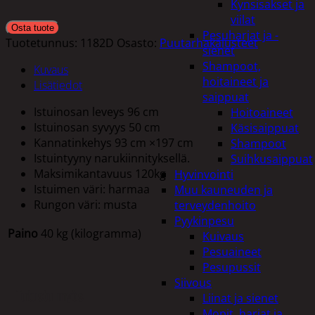
Kynsisakset ja
viilat
Osta tuote
Pesuharjat ja -
Tuotetunnus:
1182D
Osasto:
Puutarhakalusteet
sienet
Shampoot,
Kuvaus
hoitaineet ja
Lisätiedot
saippuat
Istuinosan leveys 96 cm
Hoitoaineet
Istuinosan syvyys 50 cm
Käsisaippuat
Kannatinkehys 93 cm ×197 cm
Shampoot
Istuintyyny narukiinnityksellä.
Suihkusaippuat
Maksimikantavuus 120kg
Hyvinvointi
Istuimen väri: harmaa
Muu kauneuden ja
Rungon väri: musta
terveydenhoito
Pyykinpesu
Paino
40 kg (kilogramma)
Kuivaus
Pesuaineet
Pesupussit
Siivous
Tutustu myös
Liinat ja sienet
Mopit, harjat ja