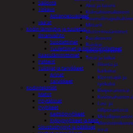
Säilöntä
Akut ja laturit
Tiskaus
Kulmahiomakoneet
Astianpesuaineet
Kuumailmapuhaltim
vaa'at
Mittarit
Kodin lämmitys ja tuuletus
Mutterinvääntimet
Ilmanvaihto
Porakoneet
Suodattimet
Ruiskut
Tuulettimet ja Ilmastointilaitteet
Sahat ja sirkkelit
Kaasulämmittimet
Terät ja laikat
Patterit
Hionta ja
Tulisijat ja tarvikkeet
katkaisu
Arinat
Kierretapit ja
Tarvikkeet
työkalut
Kodintekstiilit
Kiviporanterät
Matot
Kuviosahanterä
Pöytäliinat
Lasi- ja
Pyyhkeet
tiiliporanterät
Keittiöpyyhkeet
Metalliporanter
Kylpypyyhkeet ja takit
Monitoimikone
Sisustustyynyt ja päälliset
terät