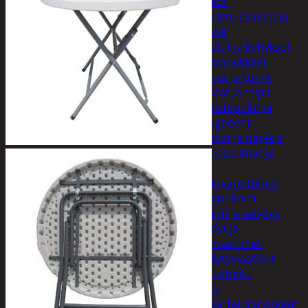
Kellot
Koriste-esineet ja
kasvit
Taulut ja kehykset
Toimistotarvikkeet
Kynät ja kumit
Liimat ja teipit
Muistitaulut ja
magneetit
Vihkot ja paperit
Turvajärjestelmät ja
lukitus
Palovaroittimet
Riippulukot
Varastointi ja säilytys
Hyllyt ja -
kannattimet
Säilytyslaatikot
Vapaa-aika ja urheilu
Askartelu
Askartelutarvikkeet