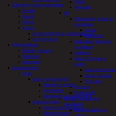
Teipit
Eläintenruoka ja tarvikkeet
Tiivisteet
Jyrsijät
LVI
Kissat
Allaskaapit, hanat ja
Koirat
tarvikkeet
Linnut
Hanat
Linnunpöntöt ja ruokintalaudat
Kaapistot
Linnunruoka
Hajulukot, kaivot ja
Elintarvikkeet
tarvikkeet
Keksit ja piparit
Leikkurit
Makeiset
Nipat, liittimet ja
Mausteet
holkit
Kausituotteet
Letkunkiristime
Joulu
Nipat ja holkit
Joulu- ja kausivalot
Tiivisteet
Eläimet ja tontut
Pumput
Kyntteliköt
Putkipihdit
Valoketjut ja kuusenvalot
Maalit, muuraus ja
Joulukoristeet
tarvikkeet
Kranssit ja asetelmat
Maalikaukalot ja -
Oksakoristeet
astiat