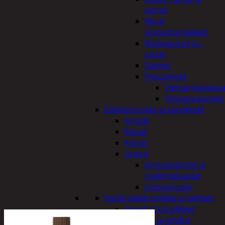
varret
Muut
siivoustarvikkeet
Roskapussit ja -
astiat
Sankot
Pesuaineet
Viemärinavausa
Yleispesuaineet
Eläintenruoka ja tarvikkeet
Jyrsijät
Kissat
Koirat
Linnut
Linnunpöntöt ja
ruokintalaudat
Linnunruoka
Kodin elektroniikka ja laitteet
Imurit ja tarvikkeet
Kaapelit ja johdot