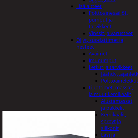
Lisälaitteet
Polttoainesäiliöt,
pumput ja
tarvikkeet
Vinssit ja varusteet
Öljyt, suodattimet ja
nesteet
Avaimet
Imupumput
Letkut ja tarvikkeet
Jäähdyttäjänlet
Polttoaineletku
Liuottimet, massat,
ja muut kemikaalit
Alustamassat
ja pakkelit
Kemikaalit,
sprayt ja
silikonit
Lasi ja