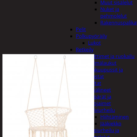
Muut sisälelut
Nuket ja
pehmolelut
Rakennuspalika
Pelit
Polkupyöräily
Lukot
Retkeily
Keittimet ja ruokailu
Kylmälaukut
Makuupussit ja
alustat
Teltat
Urheiluvälineet
Kypärät ja
suojaimet
Talviurheilu
Hiihtäminen
Jääkiekko
Vesiurheilu ja