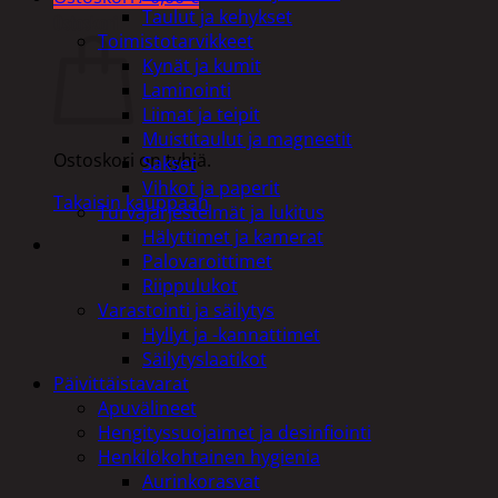
Taulut ja kehykset
Ostoskori
Toimistotarvikkeet
Kynät ja kumit
Laminointi
Liimat ja teipit
Muistitaulut ja magneetit
Ostoskori on tyhjä.
Sakset
Vihkot ja paperit
Takaisin kauppaan
Turvajärjestelmät ja lukitus
Hälyttimet ja kamerat
Palovaroittimet
Riippulukot
Varastointi ja säilytys
Hyllyt ja -kannattimet
Säilytyslaatikot
Päivittäistavarat
Apuvälineet
Hengityssuojaimet ja desinfiointi
Henkilökohtainen hygienia
Aurinkorasvat