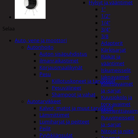
Hylsyt ja vääntimet
1"
1/2"
1/4"
Selaa
3/4"
3/8
Auto, vene ja moottori
Adapterit
Autonhoito
Kärkisarjat
Auton sisäpuhdistus
Räikät ja
ilmanraikastimet
vääntimet
Korjausmaalikynät
Iskumeisselit
Pesu
Jakoavaimet
Kiillotuskoneet ja tarvikkeet
Kiintoavaimet
Pesuvälineet
ja -sarjat
Shampoot ja vahat
Kuusiokolo ja
Autotarvikkeet
torx-avaimet
Kalvot, matot ja muut tarvikkeet
Momenttiavaim
Lämmittimet
Ruuvimeisselit
Lumiharjat ja peitteet
ja -sarjat
Peilit
Nitojat ja niitit
Pyyhkijänsulat