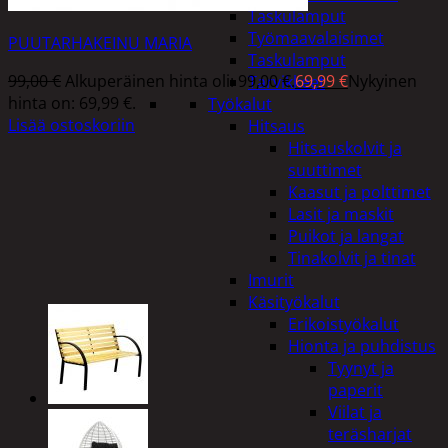
Taskulamput
Työmaavalaisimet
PUUTARHAKEINU MARIA
Taskulamput
99,00
€
Alkuperäinen hinta oli: 99,00 €.
69,99
€
Nykyinen
Tarvikkeet
hinta on: 69,99 €.
Työkalut
Lisää ostoskoriin
Hitsaus
Hitsauskolvit ja
suuttimet
Kaasut ja polttimet
Lasit ja maskit
Puikot ja langat
Tinakolvit ja tinat
Imurit
Käsityökalut
Erikoistyökalut
Hionta ja puhdistus
Tyynyt ja
paperit
Viilat ja
teräsharjat