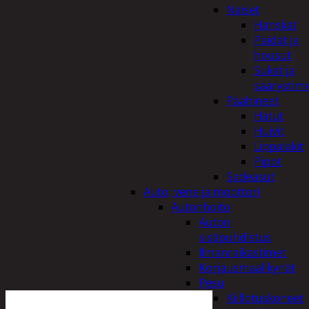
Naiset
Hanskat
Paidat ja
housut
Sukat ja
säärystim
Päähineet
Hatut
Huivit
Lippalakit
Pipot
Sadeasut
Auto, vene ja moottori
Autonhoito
Auton
sisäpuhdistus
Ilmanraikastimet
Korjausmaalikynät
Pesu
Kiillotuskoneet