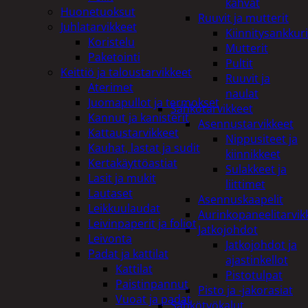
kahvat
Huonetuoksut
Ruuvit ja mutterit
Juhlatarvikkeet
Kiinnitysankkuri
Koristelu
Mutterit
Paketointi
Pultit
Keittiö ja taloustarvikkeet
Ruuvit ja
Aterimet
naulat
Juomapullot ja termokset
Sähkötarvikkeet
Kannut ja kanisterit
Asennustarvikkeet
Kattaustarvikkeet
Nippusiteet ja
Kauhat, lastat ja sudit
kiinnikkeet
Kertakäyttöastiat
Sulakkeet ja
Lasit ja mukit
liittimet
Lautaset
Asennuskaapelit
Leikkuulaudat
Aurinkopaneelitarvik
Leivinpaperit ja foliot
Jatkojohdot
Leivonta
Jatkojohdot ja
Padat ja kattilat
ajastinkellot
Kattilat
Pistotulpat
Paistinpannut
Pisto ja -jakorasiat
Vuoat ja padat
Sähkötyökalut