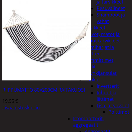
ja tarvikkeet
Pesuvälineet
Shampoot ja
vahat
Autotarvikkeet
Kalvot, matot ja
muut tarvikkeet
Lumiharjat ja
peitteet
Lämmittimet
Peilit
Pyyhkijänsulat
Sähkö
Invertterit
RIIPPUMATTO 80×200CM RAITAKUOSI
Johdot ja
liittimet
19,95
€
Lisä ja työvalot
Lisää ostoskoriin
Polttimot
Irtomoottorit,
aggregaatit
Aggregaatit