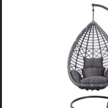
Tuotevalikoima
Poistotuotteet
Kausituotteet
Joulu
Joulu- ja kausivalot
Eläimet ja
tontut
Kyntteliköt
Valoketjut ja
kuusenvalot
Joulukoristeet
Kranssit ja
asetelmat
Tontut ja
muut
Joulutekstiilit
Paketointi
Marjastus
Talvi
Päivittäistavarat