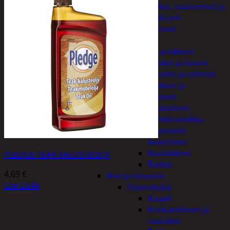
Kelloradiot, sääasemat ja
lämpömittarit
Oheislaitteet
Paristot
Puhelintarvikkeet
Johdot ja laturit
Kotelot ja telineet
Tv-tarvikkeet ja
seinätelineet
Varavirtalaitteet
Viihde-elektroniikka
Bluetooth
kaiuttimet
Kuulokkeet
PLEDGE TEAK KALUSTEÖLJY
Radiot
4,69
€
Koti ja sisustus
Lue Lisää
Huonekalut
Kaapit
Kenkätelineet ja
naulakot