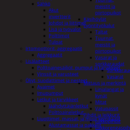
Tuurnat,
Sähkö
meistit ja
Akut
piirtopuikot
invertterit
Käsihöylät
Johdot ja liittimet
Lyöntityökalut
Lisä ja työvalot
Taltat
Polttimot
Tuurnat,
Tulpat
meistit ja
Irtomoottorit, aggregaatit
piirtopuikot
Aggregaatit
Vasarat ja
Lisälaitteet
sorkkaraudat
Polttoainesäiliöt, pumput ja tarvikkeet
Sorkkarau
Vinssit ja varusteet
Vasarat
Öljyt, suodattimet ja nesteet
Mittaus ja merkintä
Avaimet
Linjalangat ja
Imupumput
kynät
Letkut ja tarvikkeet
Mitat
Jäähdyttäjänletkut
Vatupassit
Polttoaineletkut
Pihdit ja leikkurit
Liuottimet, massat, ja muut kemikaalit
Lukkopihdit
Alustamassat ja pakkelit
Lukkorengaspih