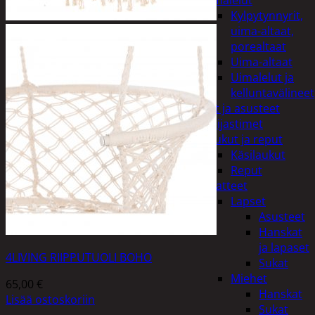
uimalelut
Kylpytynnyrit,
uima-altaat,
porealtaat
Uima-altaat
Uimalelut ja
kelluntavälineet
Vaatteet ja asusteet
Heijastimet
Laukut ja reput
Käsilaukut
Reput
Vaatteet
Lapset
Asusteet
Hanskat
ja lapaset
4LIVING RIIPPUTUOLI BOHO
Sukat
Miehet
65,00
€
Hanskat
Lisää ostoskoriin
Sukat