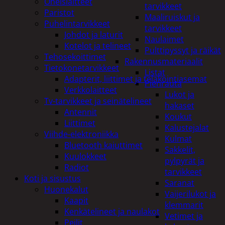
Oheislaitteet
tarvikkeet
Paristot
Maaliruiskut ja
Puhelintarvikkeet
tarvikkeet
Johdot ja laturit
Naulaimet
Kotelot ja telineet
Pulttipyssyt ja räikät
Tehosekoittimet
Rakennusmateriaalit
Tietokonetarvikkeet
Listat
Adapterit, liittimet ja telakointiasemat
Pienrauta
Verkkolaitteet
Lukot ja
Tv-tarvikkeet ja seinätelineet
hakaset
Antennit
Koukut
Liittimet
Kalustejalat
Viihde-elektroniikka
Kulmat
Bluetooth kaiuttimet
Sakkelit,
Kuulokkeet
pylpyrät ja
Radiot
tarvikkeet
Koti ja sisustus
Saranat
Huonekalut
Vaijerilukot ja
Kaapit
klemmarit
Kenkätelineet ja naulakot
Vetimet ja
Peilit