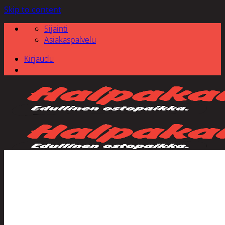
Skip to content
Sijainti
Asiakaspalvelu
Kirjaudu
Etsi: