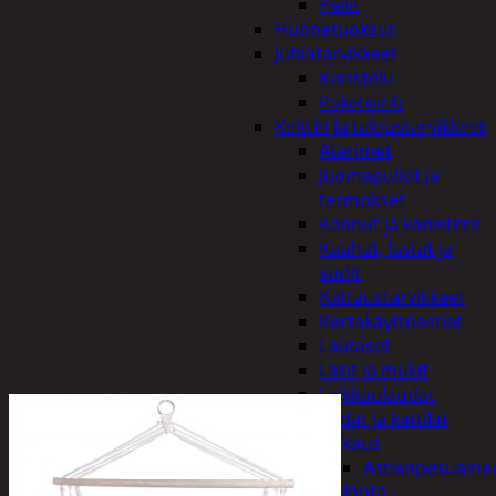
Peilit
Huonetuoksut
Juhlatarvikkeet
Koristelu
Paketointi
Keittiö ja taloustarvikkeet
Aterimet
Juomapullot ja
termokset
Kannut ja kanisterit
Kauhat, lastat ja
sudit
Kattaustarvikkeet
Kertakäyttöastiat
Lautaset
Lasit ja mukit
Leikkuulaudat
Padat ja kattilat
Tiskaus
Astianpesuaine
Säilöntä