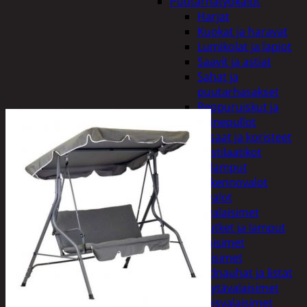
Puutarhatyökalut
Harjat
Kuokat ja haravat
Lumikolat ja lapiot
Saavit ja astiat
Sahat ja
puutarhasakset
Reppuruiskut ja
painepullot
Pihapatsaat ja koristeet
Postilaatikot
Valaisimet ja lamput
Aurinkokennovalot
Koristevalot
Koristevalaisimet
Loisteputket ja lamput
Pihavalaisimet
Sisävalaisimet
Lednauhat ja listat
Pöytävalaisimet
Yleisvalaisimet