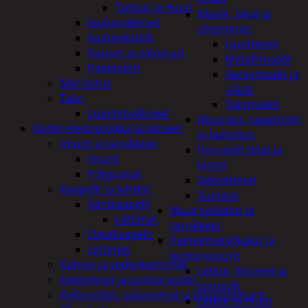
Tontut ja muut
Maalit, lakat ja
Joulumakeiset
ohentimet
Joulutekstiilit
Liuottimet
Kuuset ja valopuut
Metallimaalit
Paketointi
Spraymaalit ja
Marjastus
-lakat
Talvi
Talomaalit
Lumityövälineet
Muuraus, tapetointi
Kodin elektroniikka ja laitteet
ja laatoitus
Imurit ja tarvikkeet
Pensselit telat ja
Imurit
lastat
Pölypussit
Sekoittimet
Kaapelit ja johdot
Suojaus
Äänikaapelit
Muut työkalut ja
Liittimet
tarvikkeet
Datakaapelit
Paineilmatyökalut ja
Liittimet
kompressorit
Kahvin ja vedenkeittimet
Letkut, liittimet ja
Keittolevyt ja paistoraudat
pistoolit
Kelloradiot, sääasemat ja lämpömittarit
Letkut ja muut