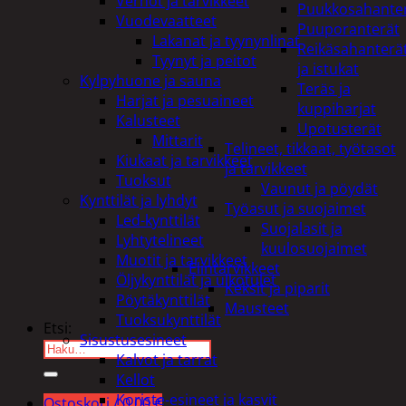
Verhot ja tarvikkeet
Puukkosahante
Vuodevaatteet
Puuporanterät
Lakanat ja tyynynlinat
Reikäsahanterä
Tyynyt ja peitot
ja istukat
Kylpyhuone ja sauna
Teräs ja
Harjat ja pesuaineet
kuppiharjat
Kalusteet
Upotusterät
Mittarit
Telineet, tikkaat, työtasot
Kiukaat ja tarvikkeet
ja tarvikkeet
Tuoksut
Vaunut ja pöydät
Kynttilät ja lyhdyt
Työasut ja suojaimet
Led-kynttilät
Suojalasit ja
Lyhtytelineet
kuulosuojaimet
Muotit ja tarvikkeet
Elintarvikkeet
Öljykynttilät ja ulkotulet
Keksit ja piparit
Pöytäkynttilät
Mausteet
Tuoksukynttilät
Etsi:
Sisustusesineet
Kalvot ja tarrat
Kellot
Koriste-esineet ja kasvit
Ostoskori /
0,00
€