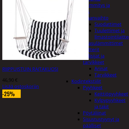
Kodin lämmitys ja
tuuletus
Ilmanvaihto
Suodattimet
Tuulettimet ja
Ilmastointilaitte
Kaasulämmittimet
Patterit
Tulisijat ja
tarvikkeet
Arinat
RIIPPUISTUIN RAITAKUOSI
Tarvikkeet
46,90
€
Kodintekstiilit
Lisää ostoskoriin
Pyyhkeet
-25%
Keittiöpyyhkeet
Kylpypyyhkeet
ja takit
Pöytäliinat
Sisustustyynyt ja
päälliset