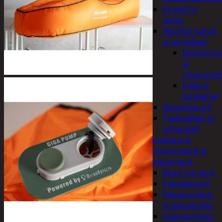
Kirveet ja
sahat
Moottorisahat
ja tarvikkeet
Moottoris
ja
raivaussa
Viilat ja
teräketjut
Oksasilppurit
Tukkisakset ja
sahapukit
Painepesurit,
vesiautomaatit ja
uppopumput
Muut pumput
Painepesurit
Reppuruiskut
ja painepullot
Uppopumput