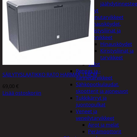
jäähdytinnestee
Öljyt
Perävaunutarvikkeet
Hinausköydet,
kiristysliinat ja
kiinnikkeet
Hinausköydet
Kiristysliinat ja
tarvikkeet
Valot
Rengas ja -
SÄILYTYSLAATIKKO RATO HARMAA 114CM
vannetarvikkeet
Sähköpotkulaudat,
69,00
€
skootterit ja ajoneuvot
Lisää ostoskoriin
Tukkikärryt ja
juontopulkat
Veneet ja
veneilytarvikkeet
Airot ja melat
Perämoottorit