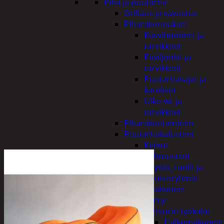
Piha ja puutarha
Grillaus ja savustus
Piharakennukset
Kasvihuoneet ja
tarvikkeet
Paviljonkit ja
tarvikkeet
Puutarhavajat ja
katokset
Ulko-wc ja
tarvikkeet
Piharakentaminen
Puutarhakalusteet
Keinut
Pehmusteet
Pöydät, tuolit ja
kalusteryhmät
Puutarhakoneet
Kärryt
Metsurin työkalut
Halkomakoneet