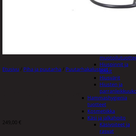
Apuvälineet
Hengityssuojaimet ja
desinfiointi
Henkilökohtainen
hygienia
Deodorantit
Hiustenhoito
Hiusharjat ja
muotoilutuotte
Hiuspinnit ja
Etusivu
/
Piha ja puutarha
/
Puutarhakalusteet
lenkit
Hiusvärit
Hiusten ja
RIIPPUTUOLI ARUBA HARMAA
parranleikkuuk
Hammashygienia
tuotteet
Kosmetiikka
Käsi ja jalkahoito
249,00
€
Käsivoiteet ja
rasvat