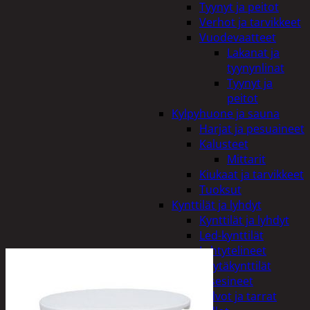
Tyynyt ja peitot
Verhot ja tarvikkeet
Vuodevaatteet
Lakanat ja
tyynynlinat
Tyynyt ja
peitot
Kylpyhuone ja sauna
Harjat ja pesuaineet
Kalusteet
Mittarit
Kiukaat ja tarvikkeet
Tuoksut
Kynttilät ja lyhdyt
Kynttilät ja lyhdyt
Led-kynttilät
Lyhtytelineet
Pöytäkynttilät
Sisustusesineet
Kalvot ja tarrat