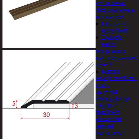
Tyynyt ja peitot
Verhot ja tarvikkeet
Vuodevaatteet
Lakanat ja
tyynynlinat
Tyynyt ja
peitot
Kylpyhuone ja sauna
Harjat ja pesuaineet
Kalusteet
Mittarit
Kiukaat ja tarvikkeet
Tuoksut
Kynttilät ja lyhdyt
Kynttilät ja lyhdyt
Led-kynttilät
Lyhtytelineet
Pöytäkynttilät
Sisustusesineet
Kalvot ja tarrat