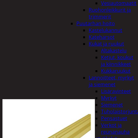
Vesiautomaatit
Ruohonleikkurit ja
trimmerit
Puutarhan hoito
Kastelukannut
Kateharsot
Kukat ja ruukut
Altakastelu
Ketjut, koukut
ja kiinnikkeet
Kukkaruukut
Lannoitteet, myrkyt
ja siemenet
Lisäravinteet
Myrkyt
Siemenet
Tuholaistorjunt
Pensastuet
Verkot ja
reunanauha