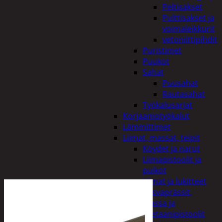
Peltisakset
Pulttisakset ja
voimaleikkurit
vetoniittipihdit
Puristimet
Puukot
Sahat
Puusahat
Rautasahat
Työkalusarjat
Korjaamotyökalut
Lämmittimet
Liimat, massat, teipit
Köydet ja narut
Liimapistoolit ja
puikot
Liimat ja lukitteet
Rasvaprässit,
massa ja
uretaanipistoolit