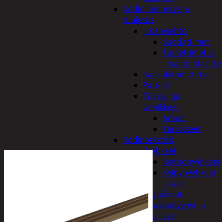
Kodin lämmitys ja
tuuletus
Ilmanvaihto
Suodattimet
Tuulettimet ja
Ilmastointilaitte
Kaasulämmittimet
Patterit
Tulisijat ja
tarvikkeet
Arinat
Tarvikkeet
Kodintekstiilit
Pyyhkeet
Keittiöpyyhkeet
Kylpypyyhkeet
ja takit
Pöytäliinat
Sisustustyynyt ja
päälliset