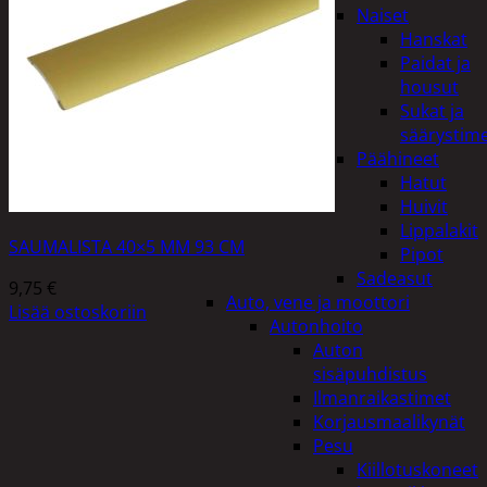
Naiset
Hanskat
Paidat ja
housut
Sukat ja
säärystim
Päähineet
Hatut
Huivit
Lippalakit
SAUMALISTA 40×5 MM 93 CM
Pipot
Sadeasut
9,75
€
Auto, vene ja moottori
Lisää ostoskoriin
Autonhoito
Auton
sisäpuhdistus
Ilmanraikastimet
Korjausmaalikynät
Pesu
Kiillotuskoneet