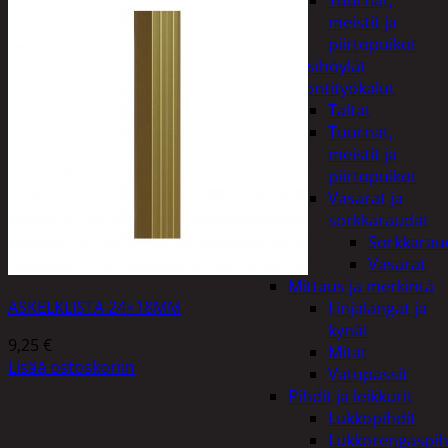
Tuurnat,
meistit ja
piirtopuikot
Käsihöylät
Lyöntityökalut
Taltat
Tuurnat,
meistit ja
piirtopuikot
Vasarat ja
sorkkaraudat
Sorkkarau
Vasarat
Mittaus ja merkintä
ASKELKLISTA 24×18MM
Linjalangat ja
kynät
9,25
€
Mitat
Lisää ostoskoriin
Vatupassit
Pihdit ja leikkurit
Lukkopihdit
Lukkorengaspih