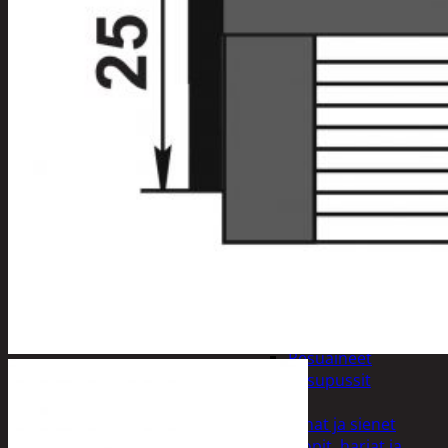
Kynsisakset ja
viilat
Pesuharjat ja -
sienet
Shampoot,
hoitaineet ja
saippuat
Hoitoaineet
Käsisaippuat
Shampoot
Suihkusaippuat
Hyvinvointi
Muu kauneuden ja
terveydenhoito
Pyykinpesu
Kuivaus
Pesuaineet
Pesupussit
Siivous
Liinat ja sienet
Mopit, harjat ja