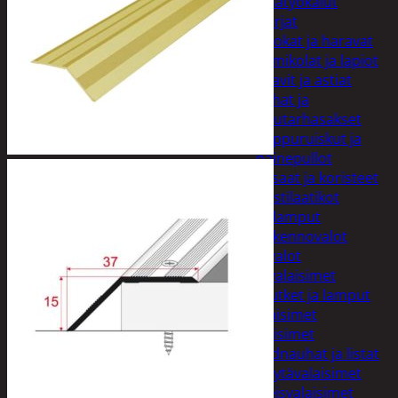
Puutarhatyökalut
Harjat
Kuokat ja haravat
Lumikolat ja lapiot
Saavit ja astiat
Sahat ja
puutarhasakset
Reppuruiskut ja
painepullot
Pihapatsaat ja koristeet
Postilaatikot
Valaisimet ja lamput
Aurinkokennovalot
Koristevalot
Koristevalaisimet
Loisteputket ja lamput
Pihavalaisimet
Sisävalaisimet
Lednauhat ja listat
Pöytävalaisimet
Yleisvalaisimet