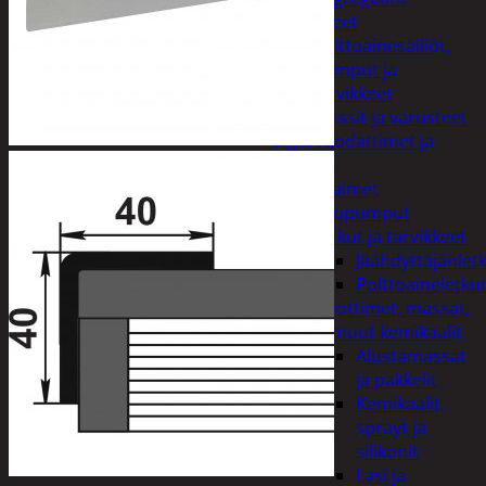
Lisälaitteet
Polttoainesäiliöt,
pumput ja
tarvikkeet
Vinssit ja varusteet
Öljyt, suodattimet ja
nesteet
Avaimet
Imupumput
Letkut ja tarvikkeet
Jäähdyttäjänlet
Polttoaineletku
Liuottimet, massat,
ja muut kemikaalit
Alustamassat
ja pakkelit
Kemikaalit,
sprayt ja
silikonit
Lasi ja