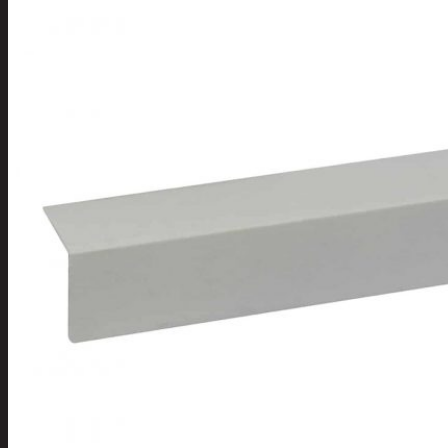
Tuotevalikoima
Poistotuotteet
Kausituotteet
Joulu
Joulu- ja kausivalot
Eläimet ja
tontut
Kyntteliköt
Valoketjut ja
kuusenvalot
Joulukoristeet
Kranssit ja
asetelmat
Tontut ja
muut
Joulutekstiilit
Paketointi
Marjastus
Talvi
Päivittäistavarat