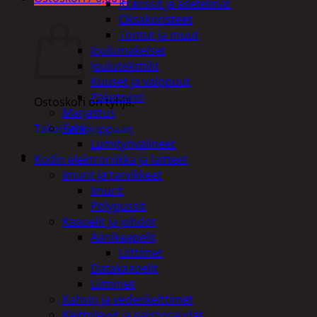
Kranssit ja asetelmat
Ostoskori
Oksakoristeet
Tontut ja muut
Joulumakeiset
Joulutekstiilit
Kuuset ja valopuut
Paketointi
Ostoskori on tyhjä.
Marjastus
Talvi
Takaisin kauppaan
Lumityövälineet
Kodin elektroniikka ja laitteet
Imurit ja tarvikkeet
Imurit
Pölypussit
Kaapelit ja johdot
Äänikaapelit
Liittimet
Datakaapelit
Liittimet
Kahvin ja vedenkeittimet
Keittolevyt ja paistoraudat