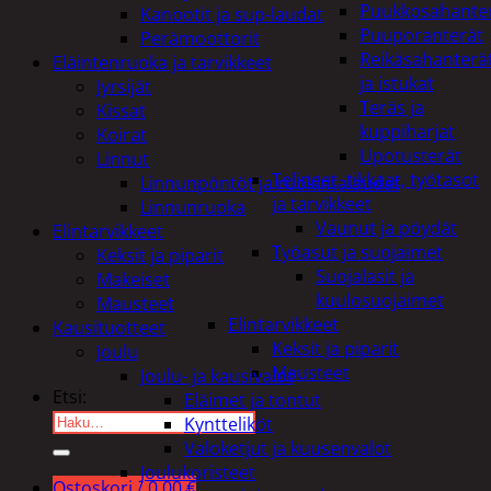
Puukkosahante
Kanootit ja sup-laudat
Puuporanterät
Perämoottorit
Reikäsahanterä
Eläintenruoka ja tarvikkeet
ja istukat
Jyrsijät
Teräs ja
Kissat
kuppiharjat
Koirat
Upotusterät
Linnut
Telineet, tikkaat, työtasot
Linnunpöntöt ja ruokintalaudat
ja tarvikkeet
Linnunruoka
Vaunut ja pöydät
Elintarvikkeet
Työasut ja suojaimet
Keksit ja piparit
Suojalasit ja
Makeiset
kuulosuojaimet
Mausteet
Elintarvikkeet
Kausituotteet
Keksit ja piparit
Joulu
Mausteet
Joulu- ja kausivalot
Etsi:
Eläimet ja tontut
Kyntteliköt
Valoketjut ja kuusenvalot
Joulukoristeet
Ostoskori /
0,00
€