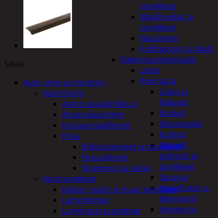
tarvikkeet
Maaliruiskut ja
tarvikkeet
Naulaimet
Pulttipyssyt ja räikät
Rakennusmateriaalit
Selaa
Listat
Pienrauta
Auto, vene ja moottori
Lukot ja
Autonhoito
hakaset
Auton sisäpuhdistus
Koukut
ilmanraikastimet
Kalustejalat
Korjausmaalikynät
Kulmat
Pesu
Sakkelit,
Kiillotuskoneet ja tarvikkeet
pylpyrät ja
Pesuvälineet
tarvikkeet
Shampoot ja vahat
Saranat
Autotarvikkeet
Vaijerilukot ja
Kalvot, matot ja muut tarvikkeet
klemmarit
Lämmittimet
Vetimet ja
Lumiharjat ja peitteet