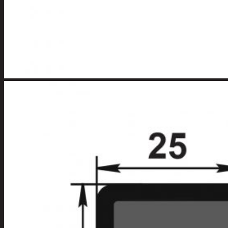
Apuvälineet
Hengityssuojaimet ja
desinfiointi
Henkilökohtainen
hygienia
Deodorantit
Hiustenhoito
Hiusharjat ja
muotoilutuotte
Hiuspinnit ja
lenkit
Hiusvärit
Hiusten ja
parranleikkuuk
Hammashygienia
tuotteet
Kosmetiikka
Käsi ja jalkahoito
Käsivoiteet ja
rasvat