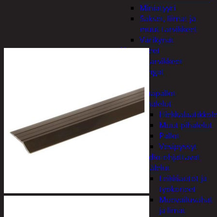
Miniatyyri
Sakset, liimat ja
muut tarvikkeet
Värikynät
Harrasteet
Käsityötarvikkeet
Langat
Lelut
Ilmapallot
Pihalelut
Hiekkalaatikkole
Muut pihalelut
Pallot
Vesipyssyt
Radio-ohjattavat
Sisälelut
Leikkiautot ja
työkoneet
Muovailuvahat
ja limat