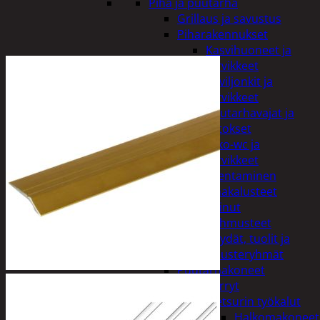
Piha ja puutarha
Grillaus ja savustus
Piharakennukset
Kasvihuoneet ja
tarvikkeet
Paviljonkit ja
tarvikkeet
Puutarhavajat ja
katokset
Ulko-wc ja
tarvikkeet
Piharakentaminen
Puutarhakalusteet
Keinut
Pehmusteet
Pöydät, tuolit ja
kalusteryhmät
Puutarhakoneet
Kärryt
Metsurin työkalut
Halkomakoneet