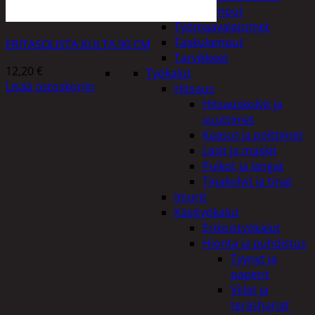
Taskulamput
Työmaavalaisimet
Taskulamput
ERITASOLISTA KULTA 90 CM
Tarvikkeet
12,20
€
Työkalut
Lisää ostoskoriin
Hitsaus
Hitsauskolvit ja
suuttimet
Kaasut ja polttimet
Lasit ja maskit
Puikot ja langat
Tinakolvit ja tinat
Imurit
Käsityökalut
Erikoistyökalut
Hionta ja puhdistus
Tyynyt ja
paperit
Viilat ja
teräsharjat