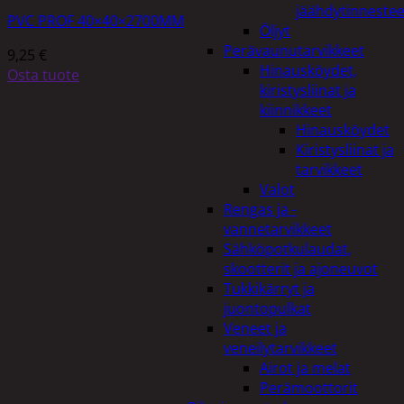
jäähdytinnestee
PVC PROF 40×40×2700MM
Öljyt
Perävaunutarvikkeet
9,25
€
Hinausköydet,
Osta tuote
kiristysliinat ja
kiinnikkeet
Hinausköydet
Kiristysliinat ja
tarvikkeet
Valot
Rengas ja -
vannetarvikkeet
Sähköpotkulaudat,
skootterit ja ajoneuvot
Tukkikärryt ja
juontopulkat
Veneet ja
veneilytarvikkeet
Airot ja melat
Perämoottorit