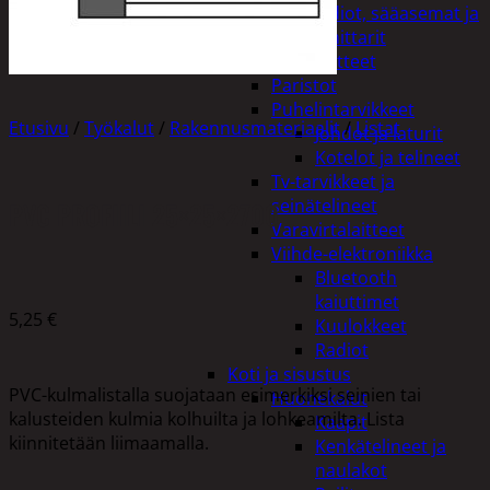
Kelloradiot, sääasemat ja
lämpömittarit
Oheislaitteet
Paristot
Puhelintarvikkeet
Etusivu
/
Työkalut
/
Rakennusmateriaalit
/
Listat
Johdot ja laturit
Kotelot ja telineet
Tv-tarvikkeet ja
seinätelineet
PVC PROFIILI 25×25×2700
Varavirtalaitteet
Viihde-elektroniikka
Bluetooth
kaiuttimet
5,25
€
Kuulokkeet
Radiot
Koti ja sisustus
PVC-kulmalistalla suojataan esimerkiksi seinien tai
Huonekalut
kalusteiden kulmia kolhuilta ja lohkeamilta. Lista
Kaapit
kiinnitetään liimaamalla.
Kenkätelineet ja
naulakot