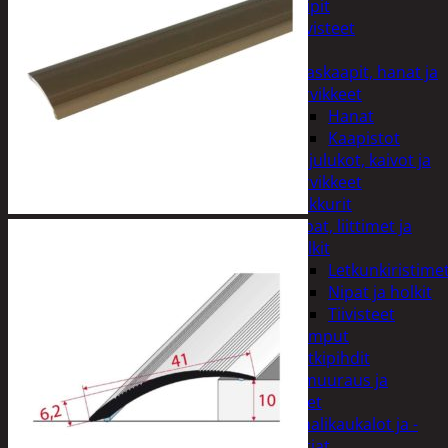
Teipit
Tiivisteet
LVI
Allaskaapit, hanat ja
tarvikkeet
Hanat
Kaapistot
Hajulukot, kaivot ja
tarvikkeet
Leikkurit
Nipat, liittimet ja
holkit
Letkunkiristime
Nipat ja holkit
Tiivisteet
Pumput
Putkipihdit
Maalit, muuraus ja
tarvikkeet
Maalikaukalot ja -
astiat