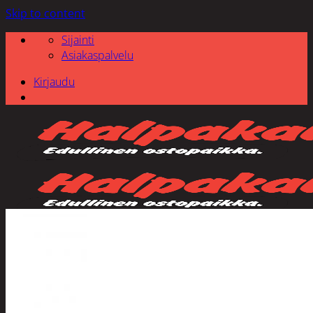
Skip to content
Sijainti
Asiakaspalvelu
Kirjaudu
Etsi: