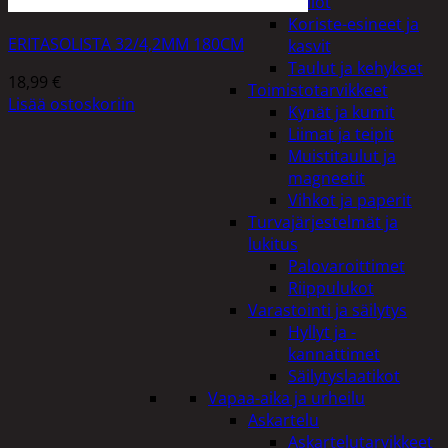
Kellot
Koriste-esineet ja
ERITASOLISTA 32/4,2MM 180CM
kasvit
Taulut ja kehykset
18,99
€
Toimistotarvikkeet
Lisää ostoskoriin
Kynät ja kumit
Liimat ja teipit
Muistitaulut ja
magneetit
Vihkot ja paperit
Turvajärjestelmät ja
lukitus
Palovaroittimet
Riippulukot
Varastointi ja säilytys
Hyllyt ja -
kannattimet
Säilytyslaatikot
Vapaa-aika ja urheilu
Askartelu
Askartelutarvikkeet