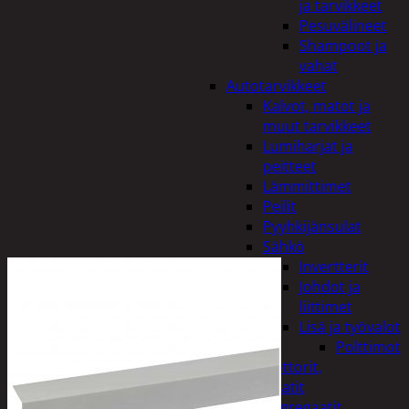
ja tarvikkeet
Pesuvälineet
Shampoot ja
vahat
Autotarvikkeet
Kalvot, matot ja
muut tarvikkeet
Lumiharjat ja
peitteet
Lämmittimet
Peilit
Pyyhkijänsulat
Sähkö
Invertterit
Johdot ja
liittimet
Lisä ja työvalot
Polttimot
Irtomoottorit,
aggregaatit
Aggregaatit