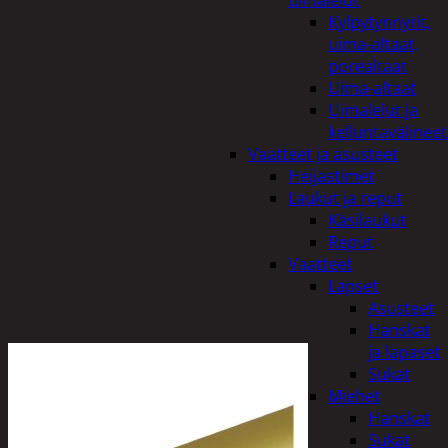
uimalelut
Kylpytynnyrit,
uima-altaat,
porealtaat
Uima-altaat
Uimalelut ja
kelluntavälineet
Vaatteet ja asusteet
Heijastimet
Laukut ja reput
Käsilaukut
Reput
Vaatteet
Lapset
Asusteet
Hanskat
ja lapaset
Sukat
Miehet
Hanskat
Sukat