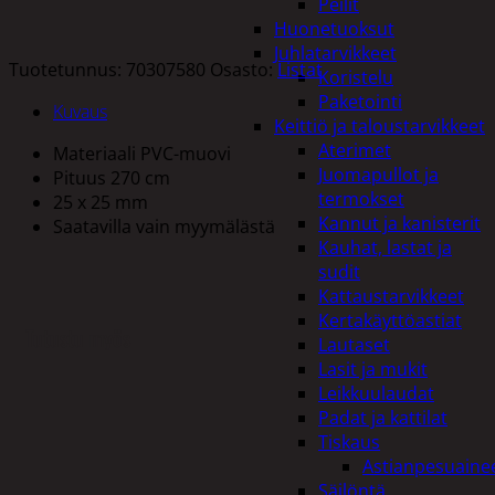
Peilit
Huonetuoksut
Juhlatarvikkeet
Tuotetunnus:
70307580
Osasto:
Listat
Koristelu
Paketointi
Kuvaus
Keittiö ja taloustarvikkeet
Aterimet
Materiaali PVC-muovi
Juomapullot ja
Pituus 270 cm
termokset
25 x 25 mm
Kannut ja kanisterit
Saatavilla vain myymälästä
Kauhat, lastat ja
sudit
Kattaustarvikkeet
Kertakäyttöastiat
Tutustu myös
Lautaset
Lasit ja mukit
Leikkuulaudat
Padat ja kattilat
Tiskaus
Astianpesuaine
Säilöntä