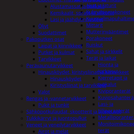
Akut ja laturit
Alustamassat ja pakkelit
Kulmahiomakoneet
Kemikaalit, sprayt ja silikonit
Kuumailmapuhaltim
Lasi ja jäähdytinnesteet
Mittarit
Öljyt
Mutterinvääntimet
Suodattimet
Porakoneet
Pakoputken osat
Ruiskut
Laipat ja kiinnikkeet
Sahat ja sirkkelit
Putket ja kulmat
Terät ja laikat
Tarvikkeet
Hionta ja
Perävaunutarvikkeet
katkaisu
Hinausköydet, kiristysliinat ja kiinnikkeet
Kierretapit ja
Hinausköydet
työkalut
Kiristysliinat ja tarvikkeet
Kiviporanterät
Valot
Kuviosahanterä
Rengas ja -vannetarvikkeet
Lasi- ja
Pukit ja tunkit
tiiliporanterät
Sähköpotkulaudat, skootterit ja ajoneuvot
Metalliporanter
Tukkikärryt ja juontopulkat
Monitoimikone
Veneet ja veneilytarvikkeet
terät
Airot ja melat