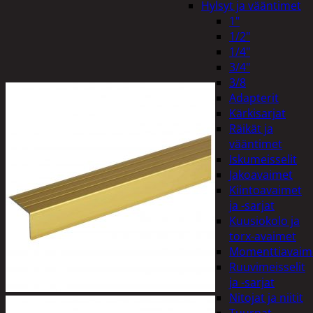
Hylsyt ja vääntimet
1"
1/2"
1/4"
3/4"
3/8
Adapterit
Kärkisarjat
Räikät ja
vääntimet
Iskumeisselit
Jakoavaimet
Kiintoavaimet
ja -sarjat
Kuusiokolo ja
torx-avaimet
Momenttiavaim
Ruuvimeisselit
ja -sarjat
Nitojat ja niitit