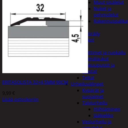
Muut sisälelut
Nuket ja
pehmolelut
Rakennuspalika
Pelit
Polkupyöräily
Lukot
Retkeily
Keittimet ja ruokailu
Kylmälaukut
Makuupussit ja
alustat
Teltat
ERITASOLISTA 32×4,5MM 90CM
Urheiluvälineet
Kypärät ja
9,99
€
suojaimet
Lisää ostoskoriin
Talviurheilu
Hiihtäminen
Jääkiekko
Vesiurheilu ja