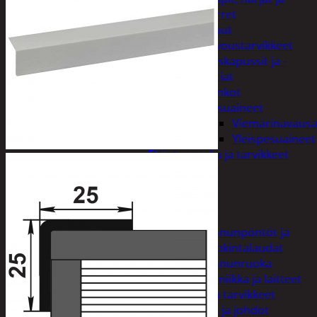
varret
Muut
siivoustarvikkeet
Roskapussit ja -
astiat
Sankot
Pesuaineet
Viemärinavausa
Yleispesuaineet
Eläintenruoka ja tarvikkeet
Jyrsijät
Kissat
Koirat
Linnut
Linnunpöntöt ja
ruokintalaudat
Linnunruoka
Kodin elektroniikka ja laitteet
Imurit ja tarvikkeet
Kaapelit ja johdot