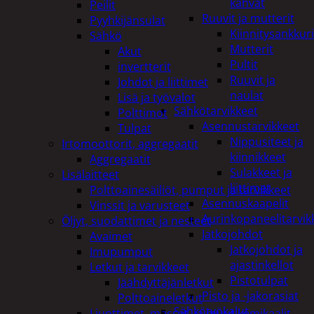
kahvat
Peilit
Ruuvit ja mutterit
Pyyhkijänsulat
Kiinnitysankkuri
Sähkö
Mutterit
Akut
Pultit
invertterit
Ruuvit ja
Johdot ja liittimet
naulat
Lisä ja työvalot
Sähkötarvikkeet
Polttimot
Asennustarvikkeet
Tulpat
Nippusiteet ja
Irtomoottorit, aggregaatit
kiinnikkeet
Aggregaatit
Sulakkeet ja
Lisälaitteet
liittimet
Polttoainesäiliöt, pumput ja tarvikkeet
Asennuskaapelit
Vinssit ja varusteet
Aurinkopaneelitarvik
Öljyt, suodattimet ja nesteet
Jatkojohdot
Avaimet
Jatkojohdot ja
Imupumput
ajastinkellot
Letkut ja tarvikkeet
Pistotulpat
Jäähdyttäjänletkut
Pisto ja -jakorasiat
Polttoaineletkut
Sähkötyökalut
Liuottimet, massat, ja muut kemikaalit