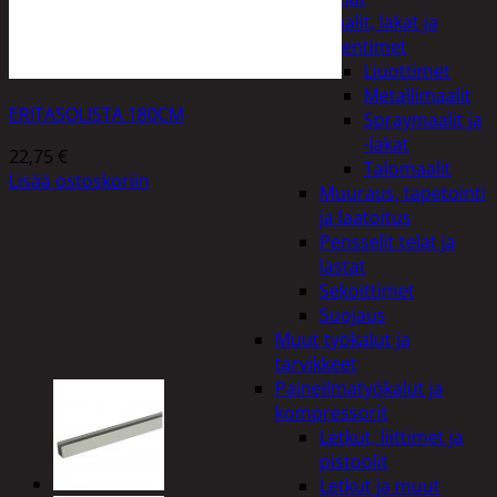
Maalit, lakat ja
ohentimet
Liuottimet
Metallimaalit
ERITASOLISTA 180CM
Spraymaalit ja
-lakat
22,75
€
Talomaalit
Lisää ostoskoriin
Muuraus, tapetointi
ja laatoitus
Pensselit telat ja
lastat
Sekoittimet
Suojaus
Muut työkalut ja
tarvikkeet
Paineilmatyökalut ja
kompressorit
Letkut, liittimet ja
pistoolit
Letkut ja muut