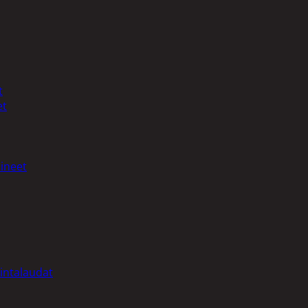
t
et
ineet
intalaudat