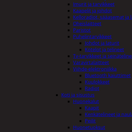
Imurit ja tarvikkeet
Kaapelit ja johdot
Kelloradiot, sääasemat ja 
Oheislaitteet
Paristot
Puhelintarvikkeet
Johdot ja laturit
Kotelot ja telineet
Tv-tarvikkeet ja seinäteline
Varavirtalaitteet
Viihde-elektroniikka
Bluetooth kaiuttimet
Kuulokkeet
Radiot
Koti ja sisustus
Huonekalut
Kaapit
Kenkätelineet ja naul
Peilit
Huonetuoksut