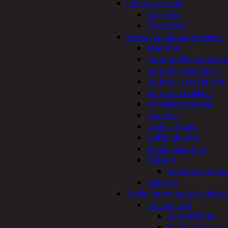
Juhlatarvikkeet
Koristelu
Paketointi
Keittiö ja taloustarvikkeet
Aterimet
Juomapullot ja termo
Kannut ja kanisterit
Kauhat, lastat ja sudi
Kattaustarvikkeet
Kertakäyttöastiat
Lautaset
Lasit ja mukit
Leikkuulaudat
Padat ja kattilat
Tiskaus
Astianpesuaine
Säilöntä
Kodin lämmitys ja tuuletu
Ilmanvaihto
Suodattimet
Tuulettimet ja I