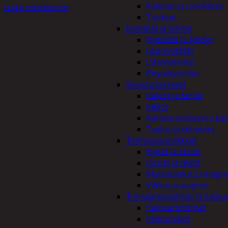
Kiukaat ja tarvikkeet
Lisää ostoskoriin
Tuoksut
Kynttilät ja lyhdyt
Kynttilät ja lyhdyt
Led-kynttilät
Lyhtytelineet
Pöytäkynttilät
Sisustusesineet
Kalvot ja tarrat
Kellot
Koriste-esineet ja kas
Taulut ja kehykset
Toimistotarvikkeet
Kynät ja kumit
Liimat ja teipit
Muistitaulut ja magne
Vihkot ja paperit
Turvajärjestelmät ja lukitu
Palovaroittimet
Riippulukot