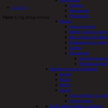
Pyykinpesu
Kuivaus
Lisätiedot
Pesuaineet
Pesupussit
Paino
0,2 kg (kilogramma)
Siivous
Liinat ja sienet
Mopit, harjat ja varre
Muut siivoustarvikke
Tutustu myös
Roskapussit ja -astiat
Sankot
Pesuaineet
Viemärinavausa
Yleispesuaineet
Eläintenruoka ja tarvikkeet
Jyrsijät
Kissat
Koirat
Linnut
Linnunpöntöt ja ruok
Linnunruoka
Kodin elektroniikka ja laitteet