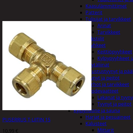
Kaasulämmittimet
Patterit
Tulisijat ja tarvikkeet
Arinat
Tarvikkeet
Kodintekstiilit
Pyyhkeet
Keittiöpyyhkeet
Kylpypyyhkeet ja
Pöytäliinat
Sisustustyynyt ja pääl
Tyynyt ja peitot
Verhot ja tarvikkeet
Vuodevaatteet
Lakanat ja tyyny
Tyynyt ja peitot
Kylpyhuone ja sauna
Harjat ja pesuaineet
PUSERRUS T-LIITIN 15
Kalusteet
Mittarit
10,99
€