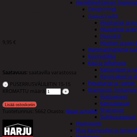
Henkilökohtainen hygienia
Deodorantit
PUSERRUSVÄLILIITIN 15-15 KROMATTU
Hiustenhoito
Hiusharjat ja m
Hiuspinnit ja len
Hiusvärit
9,95
€
Hiusten ja parr
Hammashygienia tuo
Kosmetiikka
Käsi ja jalkahoito
Käsivoiteet ja r
Saatavuus:
saatavilla varastossa
Kynsisakset ja vi
Pesuharjat ja -sienet
PUSERRUSVÄLILIITIN 15-15
Shampoot, hoitaineet
KROMATTU määrä
Hoitoaineet
Käsisaippuat
Lisää ostoskoriin
Shampoot
Tuotetunnus:
5662
Osasto:
Nipat ja holkit
Suihkusaippuat
Hyvinvointi
Muu kauneuden ja tervey