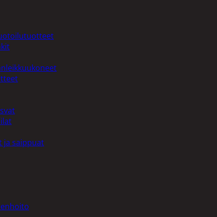
uotoilutuotteet
kit
anleikkuukoneet
tteet
asvat
ilat
 ja saippuat
denhoito