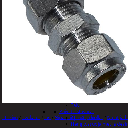
Tuotevalikoima
Poistotuotteet
Kausituotteet
Joulu
Joulu- ja kausivalot
Eläimet ja tontu
Kyntteliköt
Valoketjut ja k
Joulukoristeet
Kranssit ja ase
Tontut ja muut
Joulutekstiilit
Paketointi
Marjastus
Talvi
Päivittäistavarat
Etusivu
/
Työkalut
/
LVI
/
Nipat, liittimet ja holkit
/
Nipat ja h
Apuvälineet
Hengityssuojaimet ja desin