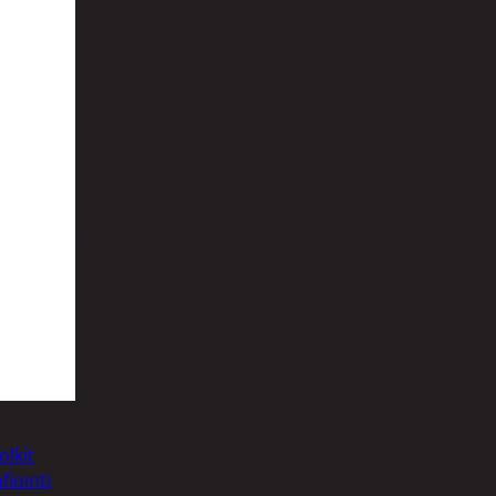
t
uusenvalot
telmat
olkit
fiointi