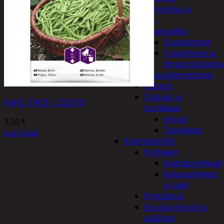
Kodin lämmitys ja
tuuletus
Ilmanvaihto
Suodattimet
Tuulettimet ja
Ilmastointilaitte
Kaasulämmittimet
Patterit
Tulisijat ja
PAPU, TAITE-, COGITO
tarvikkeet
Arinat
3,50
€
Tarvikkeet
Lue Lisää
Kodintekstiilit
Pyyhkeet
Keittiöpyyhkeet
Kylpypyyhkeet
ja takit
Pöytäliinat
Sisustustyynyt ja
päälliset