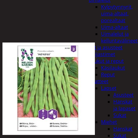
uimalelut
Kylpytynnyrit,
uima-altaat,
porealtaat
Uima-altaat
Uimalelut ja
kelluntavälineet
Vaatteet ja asusteet
Heijastimet
Laukut ja reput
Käsilaukut
Reput
Vaatteet
Lapset
Asusteet
Hanskat
ja lapaset
Sukat
Miehet
Hanskat
Sukat