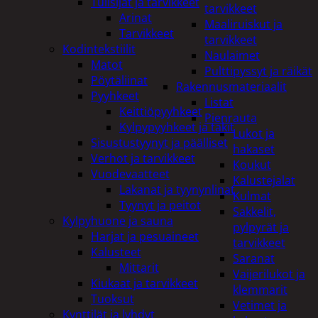
Tulisijat ja tarvikkeet
tarvikkeet
Arinat
Maaliruiskut ja
Tarvikkeet
tarvikkeet
Kodintekstiilit
Naulaimet
Matot
Pulttipyssyt ja räikät
Pöytäliinat
Rakennusmateriaalit
Pyyhkeet
Listat
Keittiöpyyhkeet
Pienrauta
Kylpypyyhkeet ja takit
Lukot ja
Sisustustyynyt ja päälliset
hakaset
Verhot ja tarvikkeet
Koukut
Vuodevaatteet
Kalustejalat
Lakanat ja tyynynlinat
Kulmat
Tyynyt ja peitot
Sakkelit,
Kylpyhuone ja sauna
pylpyrät ja
Harjat ja pesuaineet
tarvikkeet
Kalusteet
Saranat
Mittarit
Vaijerilukot ja
Kiukaat ja tarvikkeet
klemmarit
Tuoksut
Vetimet ja
Kynttilät ja lyhdyt