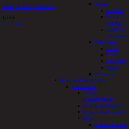
Naiset
PAPU, LEIKKO-, ADMIRES
Hanskat
Paidat ja
1,79
€
housut
Lue Lisää
Sukat ja
säärystim
Päähineet
Hatut
Huivit
Lippalakit
Pipot
Sadeasut
Auto, vene ja moottori
Autonhoito
Auton
sisäpuhdistus
Ilmanraikastimet
Korjausmaalikynät
Pesu
Kiillotuskoneet