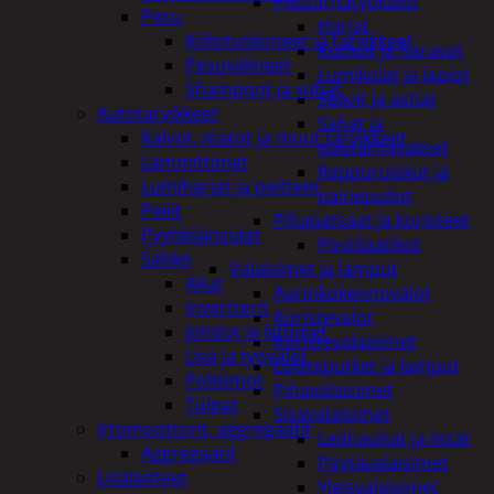
Puutarhatyökalut
Pesu
Harjat
Kiillotuskoneet ja tarvikkeet
Kuokat ja haravat
Pesuvälineet
Lumikolat ja lapiot
Shampoot ja vahat
Saavit ja astiat
Autotarvikkeet
Sahat ja
Kalvot, matot ja muut tarvikkeet
puutarhasakset
Lämmittimet
Reppuruiskut ja
Lumiharjat ja peitteet
painepullot
Peilit
Pihapatsaat ja koristeet
Pyyhkijänsulat
Postilaatikot
Sähkö
Valaisimet ja lamput
Akut
Aurinkokennovalot
invertterit
Koristevalot
Johdot ja liittimet
Koristevalaisimet
Lisä ja työvalot
Loisteputket ja lamput
Polttimot
Pihavalaisimet
Tulpat
Sisävalaisimet
Irtomoottorit, aggregaatit
Lednauhat ja listat
Aggregaatit
Pöytävalaisimet
Lisälaitteet
Yleisvalaisimet