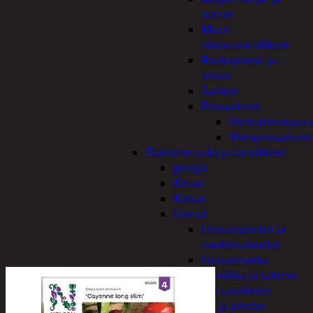
varret
Muut
siivoustarvikkeet
Roskapussit ja -
astiat
Sankot
Pesuaineet
Viemärinavausa
Yleispesuaineet
Eläintenruoka ja tarvikkeet
Jyrsijät
Kissat
Koirat
Linnut
Linnunpöntöt ja
ruokintalaudat
Linnunruoka
Kodin elektroniikka ja laitteet
Imurit ja tarvikkeet
Kaapelit ja johdot