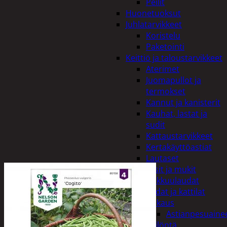
Peilit
Huonetuoksut
Juhlatarvikkeet
Koristelu
Paketointi
Keittiö ja taloustarvikkeet
Aterimet
Juomapullot ja
termokset
Kannut ja kanisterit
Kauhat, lastat ja
sudit
Kattaustarvikkeet
Kertakäyttöastiat
Lautaset
Lasit ja mukit
Leikkuulaudat
Padat ja kattilat
Tiskaus
Astianpesuaine
Säilöntä