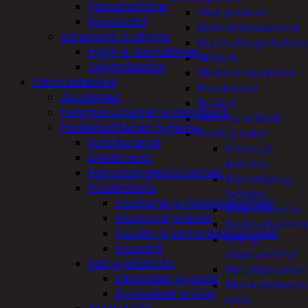
Palovaroittimet
Akut ja laturit
Riippulukot
Kulmahiomakoneet
Varastointi ja säilytys
Kuumailmapuhaltim
Hyllyt ja -kannattimet
Mittarit
Säilytyslaatikot
Mutterinvääntimet
Päivittäistavarat
Porakoneet
Apuvälineet
Ruiskut
Hengityssuojaimet ja desinfiointi
Sahat ja sirkkelit
Henkilökohtainen hygienia
Terät ja laikat
Aurinkorasvat
Hionta ja
Deodorantit
katkaisu
Hammashygienia tuotteet
Kierretapit ja
Hiustenhoito
työkalut
Hiusharjat ja muotoilutuotteet
Kiviporanterät
Hiuspinnit ja lenkit
Kuviosahanterä
Hiusten ja parranleikkuukoneet
Lasi- ja
Hiusvärit
tiiliporanterät
Käsi ja jalkahoito
Metalliporanter
Käsivoiteet ja rasvat
Monitoimikone
Kynsisakset ja viilat
terät