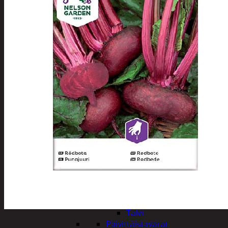
Tuotevalikoima
Poistotuotteet
Kausituotteet
Joulu
Joulu- ja kausivalot
Eläimet ja
tontut
Kyntteliköt
Valoketjut ja
kuusenvalot
Joulukoristeet
Kranssit ja
asetelmat
Tontut ja
muut
Joulutekstiilit
Paketointi
Marjastus
Talvi
Päivittäistavarat