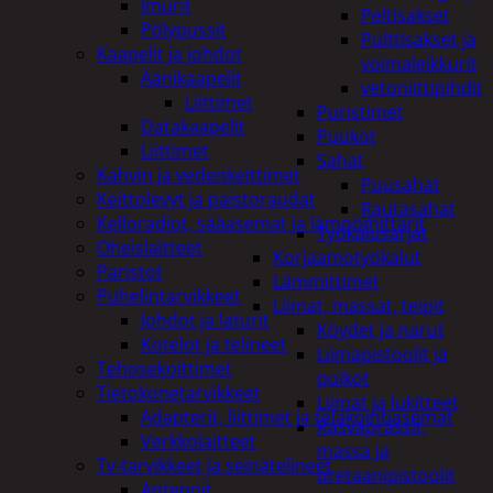
Imurit
Peltisakset
Pölypussit
Pulttisakset ja
Kaapelit ja johdot
voimaleikkurit
Äänikaapelit
vetoniittipihdit
Liittimet
Puristimet
Datakaapelit
Puukot
Liittimet
Sahat
Kahvin ja vedenkeittimet
Puusahat
Keittolevyt ja paistoraudat
Rautasahat
Kelloradiot, sääasemat ja lämpömittarit
Työkalusarjat
Oheislaitteet
Korjaamotyökalut
Paristot
Lämmittimet
Puhelintarvikkeet
Liimat, massat, teipit
Johdot ja laturit
Köydet ja narut
Kotelot ja telineet
Liimapistoolit ja
Tehosekoittimet
puikot
Tietokonetarvikkeet
Liimat ja lukitteet
Adapterit, liittimet ja telakointiasemat
Rasvaprässit,
Verkkolaitteet
massa ja
Tv-tarvikkeet ja seinätelineet
uretaanipistoolit
Antennit