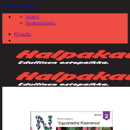
Skip to content
Sijainti
Asiakaspalvelu
Kirjaudu
Etsi: