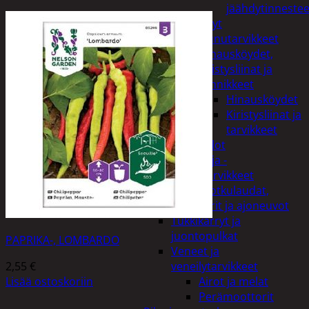
jäähdytinnestee
Öljyt
Perävaunutarvikkeet
Hinausköydet,
kiristysliinat ja
kiinnikkeet
Hinausköydet
Kiristysliinat ja
tarvikkeet
Valot
Rengas ja -
vannetarvikkeet
Sähköpotkulaudat,
skootterit ja ajoneuvot
Tukkikärryt ja
juontopulkat
PAPRIKA-, LOMBARDO
Veneet ja
2,55
€
veneilytarvikkeet
Lisää ostoskoriin
Airot ja melat
Perämoottorit