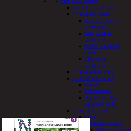
Piha ja puutarha
Grillaus ja savustus
Piharakennukset
Kasvihuoneet ja
tarvikkeet
Paviljonkit ja
tarvikkeet
Puutarhavajat ja
katokset
Ulko-wc ja
tarvikkeet
Piharakentaminen
Puutarhakalusteet
Keinut
Pehmusteet
Pöydät, tuolit ja
kalusteryhmät
Puutarhakoneet
Kärryt
Metsurin työkalut
Halkomakoneet