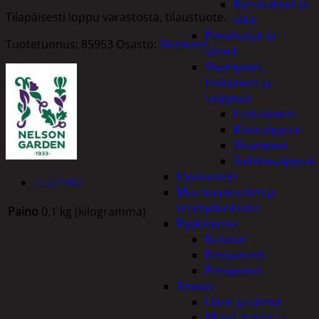
Kynsisakset ja
Tilapäisesti loppu varastosta, tilaustuote.
viilat
Pesuharjat ja -
Tuotetunnus:
85953
Osasto:
Siemenet
sienet
Shampoot,
hoitaineet ja
saippuat
Hoitoaineet
Käsisaippuat
Shampoot
Suihkusaippuat
Hyvinvointi
Lisätiedot
Muu kauneuden ja
terveydenhoito
Paino
0,1 kg (kilogramma)
Pyykinpesu
Kuivaus
Pesuaineet
Pesupussit
Tutustu myös
Siivous
Liinat ja sienet
Mopit, harjat ja