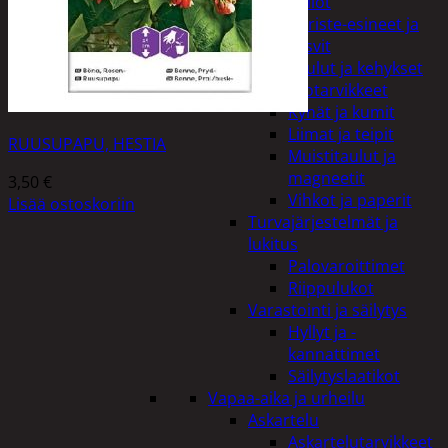
Kellot
Koriste-esineet ja
kasvit
Taulut ja kehykset
Toimistotarvikkeet
Kynät ja kumit
Liimat ja teipit
RUUSUPAPU, HESTIA
Muistitaulut ja
magneetit
3,50
€
Vihkot ja paperit
Lisää ostoskoriin
Turvajärjestelmät ja
lukitus
Palovaroittimet
Riippulukot
Varastointi ja säilytys
Hyllyt ja -
kannattimet
Säilytyslaatikot
Vapaa-aika ja urheilu
Askartelu
Askartelutarvikkeet