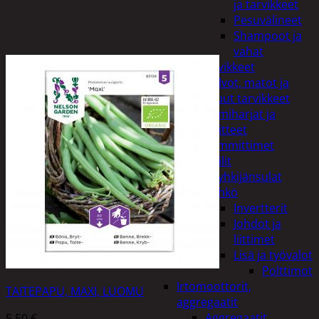
ja tarvikkeet
Pesuvälineet
Shampoot ja
vahat
Autotarvikkeet
Kalvot, matot ja
muut tarvikkeet
Lumiharjat ja
peitteet
Lämmittimet
Peilit
Pyyhkijänsulat
Sähkö
Invertterit
Johdot ja
liittimet
Lisä ja työvalot
Polttimot
Irtomoottorit,
TAITEPAPU, MAXI, LUOMU
aggregaatit
Aggregaatit
5,50
€