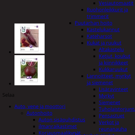
Vesiautomaatit
Ruohonleikkurit ja
trimmerit
Puutarhan hoito
Kastelukannut
Kateharsot
Kukat ja ruukut
Altakastelu
Ketjut, koukut
ja kiinnikkeet
Kukkaruukut
Lannoitteet, myrkyt
ja siemenet
Lisäravinteet
Selaa
Myrkyt
Siemenet
Auto, vene ja moottori
Tuholaistorjunt
Autonhoito
Pensastuet
Auton sisäpuhdistus
Verkot ja
ilmanraikastimet
reunanauha
Korjausmaalikynät