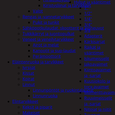
Hylsyt ja vääntimet
Kiristysliinat ja tarvikkeet
1"
Valot
1/2"
Rengas ja -vannetarvikkeet
1/4"
Pukit ja tunkit
3/4"
Sähköpotkulaudat, skootterit ja ajoneuvot
3/8
Tukkikärryt ja juontopulkat
Adapterit
Veneet ja veneilytarvikkeet
Kärkisarjat
Airot ja melat
Räikät ja
Kanootit ja sup-laudat
vääntimet
Perämoottorit
Iskumeisselit
Eläintenruoka ja tarvikkeet
Jakoavaimet
Jyrsijät
Kiintoavaimet
Kissat
ja -sarjat
Koirat
Kuusiokolo ja
Linnut
torx-avaimet
Linnunpöntöt ja ruokintalaudat
Momenttiavaim
Linnunruoka
Ruuvimeisselit
Elintarvikkeet
ja -sarjat
Keksit ja piparit
Nitojat ja niitit
Makeiset