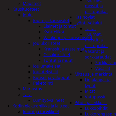
Tuurnat,
Mausteet
meistit ja
Kausituotteet
piirtopuikot
Joulu
Käsihöylät
Joulu- ja kausivalot
Lyöntityökalut
Eläimet ja tontut
Taltat
Kyntteliköt
Tuurnat,
Valoketjut ja kuusenvalot
meistit ja
Joulukoristeet
piirtopuikot
Kranssit ja asetelmat
Vasarat ja
Oksakoristeet
sorkkaraudat
Tontut ja muut
Sorkkarau
Joulumakeiset
Vasarat
Joulutekstiilit
Mittaus ja merkintä
Kuuset ja valopuut
Linjalangat ja
Paketointi
kynät
Marjastus
Mitat
Talvi
Vatupassit
Lumityövälineet
Pihdit ja leikkurit
Kodin elektroniikka ja laitteet
Lukkopihdit
Imurit ja tarvikkeet
Lukkorengaspih