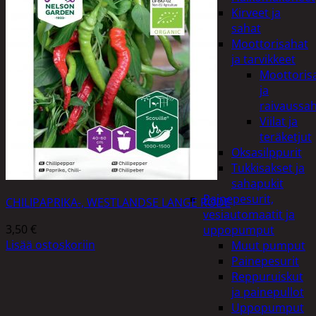
Kirveet ja
sahat
Moottorisahat
ja tarvikkeet
Moottoris
ja
raivaussa
Viilat ja
teräketjut
Oksasilppurit
Tukkisakset ja
sahapukit
Painepesurit,
CHILIPAPRIKA-, WESTLANDSE LANGE RODE
vesiautomaatit ja
3,50
€
uppopumput
Lisää ostoskoriin
Muut pumput
Painepesurit
Reppuruiskut
ja painepullot
Uppopumput