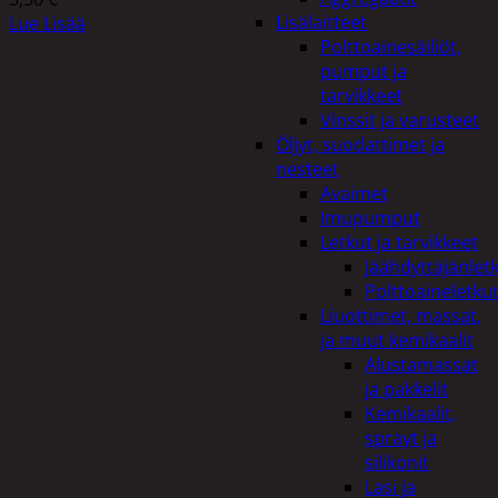
Lisälaitteet
Lue Lisää
Polttoainesäiliöt,
pumput ja
tarvikkeet
Vinssit ja varusteet
Öljyt, suodattimet ja
nesteet
Avaimet
Imupumput
Letkut ja tarvikkeet
Jäähdyttäjänlet
Polttoaineletku
Liuottimet, massat,
ja muut kemikaalit
Alustamassat
ja pakkelit
Kemikaalit,
sprayt ja
silikonit
Lasi ja