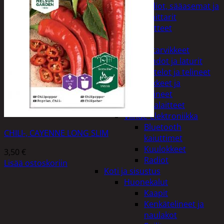
Kelloradiot, sääasemat ja
lämpömittarit
Oheislaitteet
Paristot
Puhelintarvikkeet
Johdot ja laturit
Kotelot ja telineet
Tv-tarvikkeet ja
seinätelineet
Varavirtalaitteet
Viihde-elektroniikka
Bluetooth
CHILI-, CAYENNE LONG SLIM
kaiuttimet
Kuulokkeet
3,50
€
Radiot
Lisää ostoskoriin
Koti ja sisustus
Huonekalut
Kaapit
Kenkätelineet ja
naulakot