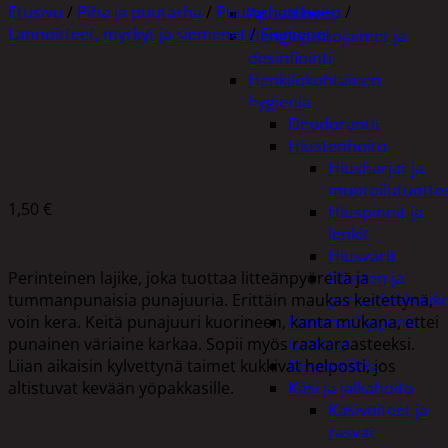
Etusivu
/
Piha ja puutarha
/
Puutarhan hoito
/
Apuvälineet
Lannoitteet, myrkyt ja siemenet
/
Siemenet
Hengityssuojaimet ja
desinfiointi
Henkilökohtainen
hygienia
PUNAJUURI, EGYPTILÄINEN
Deodorantit
Hiustenhoito
Hiusharjat ja
muotoilutuotte
1,50
€
Hiuspinnit ja
lenkit
Hiusvärit
Perinteinen lajike, joka tuottaa litteänpyöreitä ja
Hiusten ja
tummanpunaisia punajuuria. Erittäin maukas keitettynä,
parranleikkuuk
voin kera. Keitä punajuuri kuorineen, kanta mukana, ettei
Hammashygienia
punainen väriaine karkaa. Sopii myös raakaraasteeksi.
tuotteet
Liian aikaisin kylvettynä taimet kukkivat helposti, jos
Kosmetiikka
altistuvat kevään yöpakkasille.
Käsi ja jalkahoito
Käsivoiteet ja
rasvat