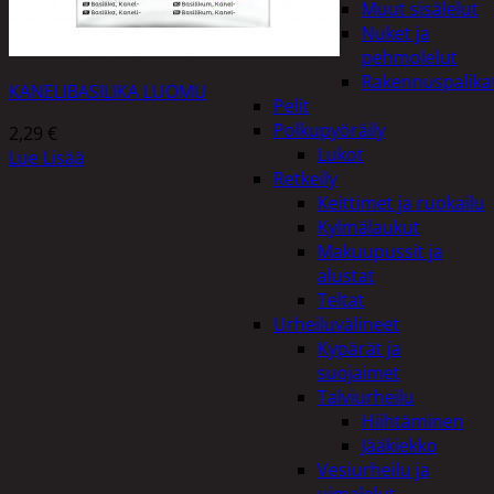
Muut sisälelut
Nuket ja
pehmolelut
Rakennuspalika
KANELIBASILIKA LUOMU
Pelit
Polkupyöräily
2,29
€
Lukot
Lue Lisää
Retkeily
Keittimet ja ruokailu
Kylmälaukut
Makuupussit ja
alustat
Teltat
Urheiluvälineet
Kypärät ja
suojaimet
Talviurheilu
Hiihtäminen
Jääkiekko
Vesiurheilu ja