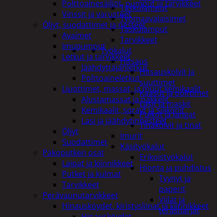
Polttoainesäiliöt, pumput ja tarvikkeet
Taskulamput
Vinssit ja varusteet
Työmaavalaisimet
Öljyt, suodattimet ja nesteet
Taskulamput
Avaimet
Tarvikkeet
Imupumput
Työkalut
Letkut ja tarvikkeet
Hitsaus
Jäähdyttäjänletkut
Hitsauskolvit ja
Polttoaineletkut
suuttimet
Liuottimet, massat, ja muut kemikaalit
Kaasut ja polttimet
Alustamassat ja pakkelit
Lasit ja maskit
Kemikaalit, sprayt ja silikonit
Puikot ja langat
Lasi ja jäähdytinnesteet
Tinakolvit ja tinat
Öljyt
Imurit
Suodattimet
Käsityökalut
Pakoputken osat
Erikoistyökalut
Laipat ja kiinnikkeet
Hionta ja puhdistus
Putket ja kulmat
Tyynyt ja
Tarvikkeet
paperit
Perävaunutarvikkeet
Viilat ja
Hinausköydet, kiristysliinat ja kiinnikkeet
teräsharjat
Hinausköydet