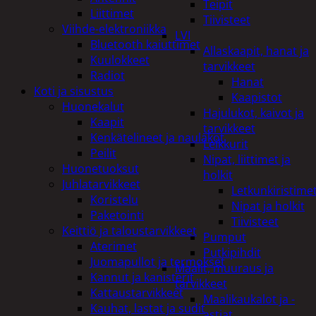
Teipit
Liittimet
Tiivisteet
Viihde-elektroniikka
LVI
Bluetooth kaiuttimet
Allaskaapit, hanat ja
Kuulokkeet
tarvikkeet
Radiot
Hanat
Koti ja sisustus
Kaapistot
Huonekalut
Hajulukot, kaivot ja
Kaapit
tarvikkeet
Kenkätelineet ja naulakot
Leikkurit
Peilit
Nipat, liittimet ja
Huonetuoksut
holkit
Juhlatarvikkeet
Letkunkiristime
Koristelu
Nipat ja holkit
Paketointi
Tiivisteet
Keittiö ja taloustarvikkeet
Pumput
Aterimet
Putkipihdit
Juomapullot ja termokset
Maalit, muuraus ja
Kannut ja kanisterit
tarvikkeet
Kattaustarvikkeet
Maalikaukalot ja -
Kauhat, lastat ja sudit
astiat