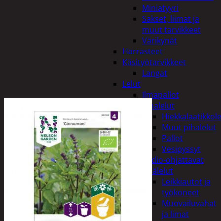
Miniatyyri
Sakset, liimat ja
muut tarvikkeet
Värikynät
Harrasteet
Käsityötarvikkeet
Langat
Lelut
Ilmapallot
Pihalelut
Hiekkalaatikkole
Muut pihalelut
Pallot
Vesipyssyt
Radio-ohjattavat
Sisälelut
Leikkiautot ja
työkoneet
Muovailuvahat
ja limat