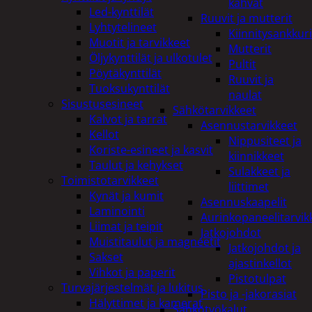
kahvat
Led-kynttilät
Ruuvit ja mutterit
Lyhtytelineet
Kiinnitysankkuri
Muotit ja tarvikkeet
Mutterit
Öljykynttilät ja ulkotulet
Pultit
Pöytäkynttilät
Ruuvit ja
Tuoksukynttilät
naulat
Sisustusesineet
Sähkötarvikkeet
Kalvot ja tarrat
Asennustarvikkeet
Kellot
Nippusiteet ja
Koriste-esineet ja kasvit
kiinnikkeet
Taulut ja kehykset
Sulakkeet ja
Toimistotarvikkeet
liittimet
Kynät ja kumit
Asennuskaapelit
Laminointi
Aurinkopaneelitarvik
Liimat ja teipit
Jatkojohdot
Muistitaulut ja magneetit
Jatkojohdot ja
Sakset
ajastinkellot
Vihkot ja paperit
Pistotulpat
Turvajärjestelmät ja lukitus
Pisto ja -jakorasiat
Hälyttimet ja kamerat
Sähkötyökalut