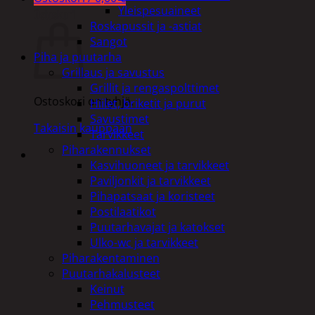
Yleispesuaineet
Ostoskori
Roskapussit ja -astiat
Sangot
Piha ja puutarha
Grillaus ja savustus
Grillit ja rengaspolttimet
Ostoskori on tyhjä.
Hiilet, briketit ja purut
Savustimet
Takaisin kauppaan
Tarvikkeet
Piharakennukset
Kasvihuoneet ja tarvikkeet
Paviljonkit ja tarvikkeet
Pihapatsaat ja koristeet
Postilaatikot
Puutarhavajat ja katokset
Ulko-wc ja tarvikkeet
Piharakentaminen
Puutarhakalusteet
Keinut
Pehmusteet