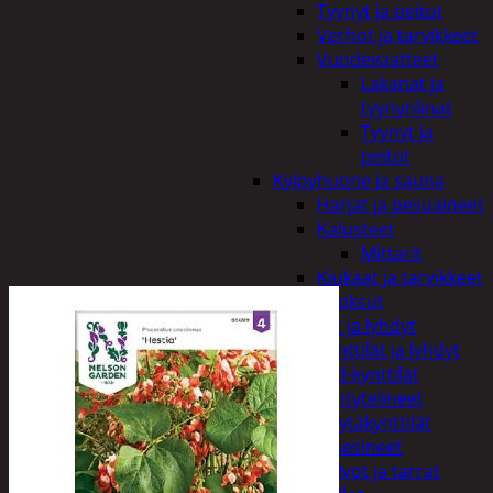
Tyynyt ja peitot
Verhot ja tarvikkeet
Vuodevaatteet
Lakanat ja
tyynynlinat
Tyynyt ja
peitot
Kylpyhuone ja sauna
Harjat ja pesuaineet
Kalusteet
Mittarit
Kiukaat ja tarvikkeet
Tuoksut
Kynttilät ja lyhdyt
Kynttilät ja lyhdyt
Led-kynttilät
Lyhtytelineet
Pöytäkynttilät
Sisustusesineet
Kalvot ja tarrat