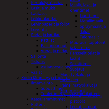
Kertakäyttöastiat
Maalit, lakat ja
Lasit ja mukit
ohentimet
Lautaset
Liuottimet
Leikkuulaudat
Metallimaalit
Leivinpaperit ja foliot
Spraymaalit ja
Leivonta
-lakat
Padat ja kattilat
Talomaalit
Kattilat
Muuraus, tapetointi
Paistinpannut
ja laatoitus
Vuoat ja padat
Pensselit telat ja
Säilöntä
lastat
Tiskaus
Sekoittimet
Astianpesuaineet
Suojaus
vaa'at
Muut työkalut ja
Kodin lämmitys ja tuuletus
tarvikkeet
Ilmanvaihto
Paineilmatyökalut ja
Suodattimet
kompressorit
Tuulettimet ja Ilmastointilaitteet
Letkut, liittimet ja
Kaasulämmittimet
pistoolit
Patterit
Letkut ja muut