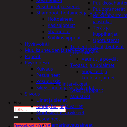
Kosmetiikka
Puukkosahante
Pesuharjat ja -sienet
Puuporanterät
Shampoot, hoitaineet ja saippuat
Reikäsahanterä
Hoitoaineet
ja istukat
Käsisaippuat
Teräs ja
Shampoot
kuppiharjat
Suihkusaippuat
Upotusterät
Hyvinvointi
Telineet, tikkaat, työtasot
Muu kauneuden ja terveydenhoito
ja tarvikkeet
Paperit
Vaunut ja pöydät
Pyykinpesu
Työasut ja suojaimet
Kuivaus
Suojalasit ja
Pesuaineet
kuulosuojaimet
Pesupussit
Elintarvikkeet
Silitysraudat ja silityslaudat
Keksit ja piparit
Siivous
Mausteet
Liinat ja sienet
Etsi:
Mopit, harjat ja varret
Muut siivoustarvikkeet
Pesuaineet
Viemärinavausaineet
Ostoskori /
0,00
€