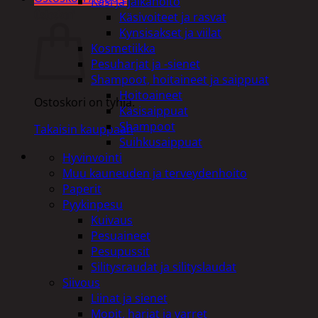
Käsi ja jalkahoito
Ostoskori
Käsivoiteet ja rasvat
Kynsisakset ja viilat
Kosmetiikka
Pesuharjat ja -sienet
Shampoot, hoitaineet ja saippuat
Hoitoaineet
Ostoskori on tyhjä.
Käsisaippuat
Shampoot
Takaisin kauppaan
Suihkusaippuat
Hyvinvointi
Muu kauneuden ja terveydenhoito
Paperit
Pyykinpesu
Kuivaus
Pesuaineet
Pesupussit
Silitysraudat ja silityslaudat
Siivous
Liinat ja sienet
Mopit, harjat ja varret