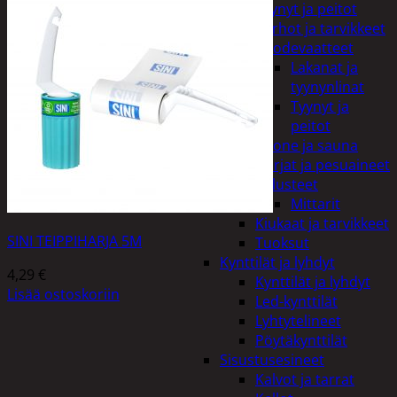
Tyynyt ja peitot
Verhot ja tarvikkeet
Vuodevaatteet
Lakanat ja
tyynynlinat
Tyynyt ja
peitot
Kylpyhuone ja sauna
Harjat ja pesuaineet
Kalusteet
Mittarit
Kiukaat ja tarvikkeet
SINI TEIPPIHARJA 5M
Tuoksut
Kynttilät ja lyhdyt
4,29
€
Kynttilät ja lyhdyt
Lisää ostoskoriin
Led-kynttilät
Lyhtytelineet
Pöytäkynttilät
Sisustusesineet
Kalvot ja tarrat