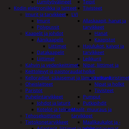
Lumityövälineet
Teipit
Kodin elektroniikka ja laitteet
Tiivisteet
Imurit ja tarvikkeet
LVI
Imurit
Allaskaapit, hanat ja
Pölypussit
tarvikkeet
Kaapelit ja johdot
Hanat
Äänikaapelit
Kaapistot
Liittimet
Hajulukot, kaivot ja
Datakaapelit
tarvikkeet
Liittimet
Leikkurit
Kahvin ja vedenkeittimet
Nipat, liittimet ja
Keittolevyt ja paistoraudat
holkit
Kelloradiot, sääasemat ja lämpömittarit
Letkunkiristime
Oheislaitteet
Nipat ja holkit
Paristot
Tiivisteet
Puhelintarvikkeet
Pumput
Johdot ja laturit
Putkipihdit
Kotelot ja telineet
Maalit, muuraus ja
Tehosekoittimet
tarvikkeet
Tietokonetarvikkeet
Maalikaukalot ja -
Adapterit, liittimet ja telakointiasemat
astiat