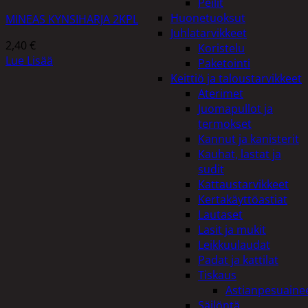
Peilit
Huonetuoksut
MINEAS KYNSIHARJA 2KPL
Juhlatarvikkeet
2,40
€
Koristelu
Lue Lisää
Paketointi
Keittiö ja taloustarvikkeet
Aterimet
Juomapullot ja
termokset
Kannut ja kanisterit
Kauhat, lastat ja
sudit
Kattaustarvikkeet
Kertakäyttöastiat
Lautaset
Lasit ja mukit
Leikkuulaudat
Padat ja kattilat
Tiskaus
Astianpesuaine
Säilöntä