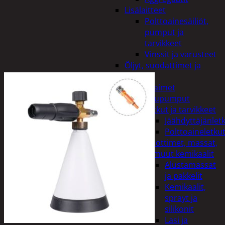
Lisälaitteet
Polttoainesäiliöt,
pumput ja
tarvikkeet
Vinssit ja varusteet
Öljyt, suodattimet ja
nesteet
Avaimet
Imupumput
Letkut ja tarvikkeet
Jäähdyttäjänlet
Polttoaineletku
Liuottimet, massat,
ja muut kemikaalit
Alustamassat
ja pakkelit
Kemikaalit,
sprayt ja
silikonit
Lasi ja