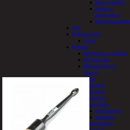
Muut sisälelut
Nuket ja
pehmolelut
Rakennuspalika
Pelit
Polkupyöräily
Lukot
Retkeily
Keittimet ja ruokailu
Kylmälaukut
Makuupussit ja
alustat
Teltat
Urheiluvälineet
Kypärät ja
suojaimet
Talviurheilu
Hiihtäminen
Jääkiekko
Vesiurheilu ja