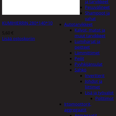
ja tarvikkeet
Pesuvälineet
Shampoot ja
vahat
KUMIHIERRIN 280*140*10
Autotarvikkeet
Kalvot, matot ja
5,60
€
muut tarvikkeet
Lisää ostoskoriin
Lumiharjat ja
peitteet
Lämmittimet
Peilit
Pyyhkijänsulat
Sähkö
Invertterit
Johdot ja
liittimet
Lisä ja työvalot
Polttimot
Irtomoottorit,
aggregaatit
Aggregaatit