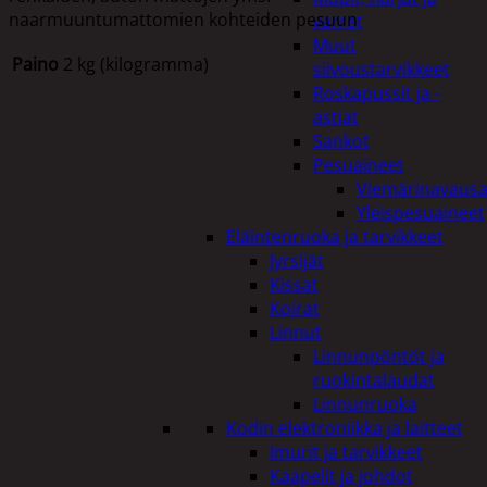
naarmuuntumattomien kohteiden pesuun
varret
Muut
Paino
2 kg (kilogramma)
siivoustarvikkeet
Roskapussit ja -
astiat
Sankot
Tutustu myös
Pesuaineet
Viemärinavausa
Yleispesuaineet
Eläintenruoka ja tarvikkeet
Jyrsijät
Kissat
Koirat
Linnut
Linnunpöntöt ja
ruokintalaudat
Linnunruoka
Kodin elektroniikka ja laitteet
Imurit ja tarvikkeet
Kaapelit ja johdot