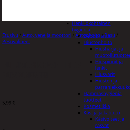
Apuvälineet
Hengityssuojaimet ja
desinfiointi
Henkilökohtainen
hygienia
Etusivu
/
Auto, vene ja moottori
/
Autonhoito
/
Pesu
/
Deodorantit
Pesuvälineet
Hiustenhoito
Hiusharjat ja
muotoilutuotte
Hiuspinnit ja
PUHDISTUSHARJASETTI 4-OS
lenkit
PORAKONEESEEN
Hiusvärit
Hiusten ja
parranleikkuuk
Hammashygienia
tuotteet
5,99
€
Kosmetiikka
Käsi ja jalkahoito
Käsivoiteet ja
rasvat