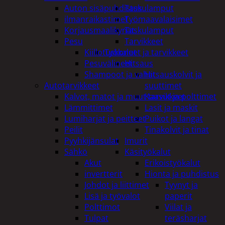
Auton sisäpuhdistus
Taskulamput
ilmanraikastimet
Työmaavalaisimet
Korjausmaalikynät
Taskulamput
Pesu
Tarvikkeet
Kiillotuskoneet ja tarvikkeet
Työkalut
Pesuvälineet
Hitsaus
Shampoot ja vahat
Hitsauskolvit ja
Autotarvikkeet
suuttimet
Kalvot, matot ja muut tarvikkeet
Kaasut ja polttimet
Lämmittimet
Lasit ja maskit
Lumiharjat ja peitteet
Puikot ja langat
Peilit
Tinakolvit ja tinat
Pyyhkijänsulat
Imurit
Sähkö
Käsityökalut
Akut
Erikoistyökalut
invertterit
Hionta ja puhdistus
Johdot ja liittimet
Tyynyt ja
Lisä ja työvalot
paperit
Polttimot
Viilat ja
Tulpat
teräsharjat