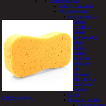
Piha ja puutarha
Grillaus ja savustus
Piharakennukset
Kasvihuoneet ja
tarvikkeet
Paviljonkit ja
tarvikkeet
Puutarhavajat ja
katokset
Ulko-wc ja
tarvikkeet
Piharakentaminen
Puutarhakalusteet
Keinut
Pehmusteet
Pöydät, tuolit ja
kalusteryhmät
Puutarhakoneet
Kärryt
JUMBOSIENI 6KPL
Metsurin työkalut
Halkomakoneet