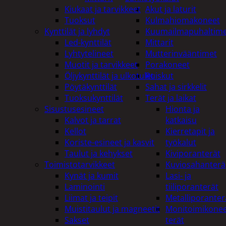
Kiukaat ja tarvikkeet
Akut ja laturit
Tuoksut
Kulmahiomakoneet
Kynttilät ja lyhdyt
Kuumailmapuhaltim
Led-kynttilät
Mittarit
Lyhtytelineet
Mutterinvääntimet
Muotit ja tarvikkeet
Porakoneet
Öljykynttilät ja ulkotulet
Ruiskut
Pöytäkynttilät
Sahat ja sirkkelit
Tuoksukynttilät
Terät ja laikat
Sisustusesineet
Hionta ja
Kalvot ja tarrat
katkaisu
Kellot
Kierretapit ja
Koriste-esineet ja kasvit
työkalut
Taulut ja kehykset
Kiviporanterät
Toimistotarvikkeet
Kuviosahanterä
Kynät ja kumit
Lasi- ja
Laminointi
tiiliporanterät
Liimat ja teipit
Metalliporanter
Muistitaulut ja magneetit
Monitoimikone
Sakset
terät