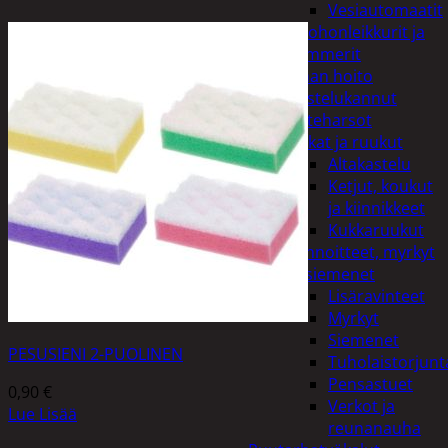
Vesiautomaatit
Ruohonleikkurit ja
trimmerit
Puutarhan hoito
Kastelukannut
Kateharsot
Kukat ja ruukut
Altakastelu
Ketjut, koukut
ja kiinnikkeet
Kukkaruukut
Lannoitteet, myrkyt
ja siemenet
Lisäravinteet
Myrkyt
Siemenet
PESUSIENI 2-PUOLINEN
Tuholaistorjunt
Pensastuet
0,90
€
Verkot ja
Lue Lisää
reunanauha