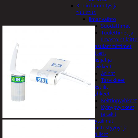
Kodin lämmitys ja
tuuletus
Ilmanvaihto
Suodattimet
Tuulettimet ja
Ilmastointilaitte
Kaasulämmittimet
Patterit
Tulisijat ja
tarvikkeet
Arinat
Tarvikkeet
Kodintekstiilit
Pyyhkeet
Keittiöpyyhkeet
Kylpypyyhkeet
ja takit
Pöytäliinat
Sisustustyynyt ja
päälliset