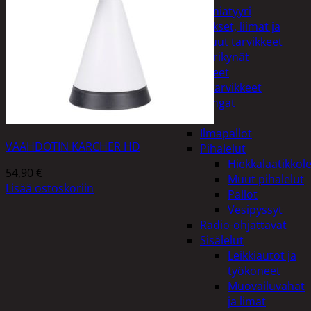
Miniatyyri
Sakset, liimat ja
muut tarvikkeet
Värikynät
Harrasteet
Käsityötarvikkeet
Langat
Lelut
Ilmapallot
VAAHDOTIN KÄRCHER HD
Pihalelut
Hiekkalaatikkole
54,90
€
Muut pihalelut
Lisää ostoskoriin
Pallot
Vesipyssyt
Radio-ohjattavat
Sisälelut
Leikkiautot ja
työkoneet
Muovailuvahat
ja limat