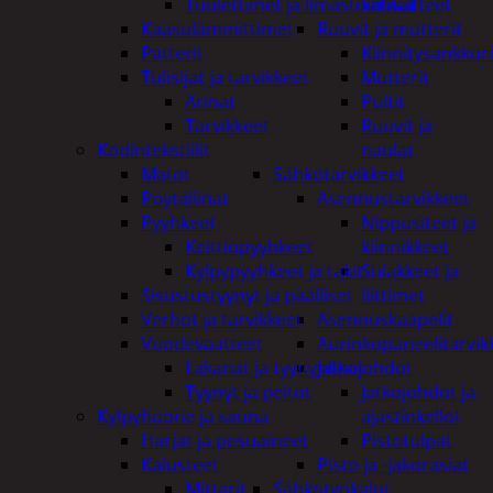
Tuulettimet ja Ilmastointilaitteet
kahvat
Kaasulämmittimet
Ruuvit ja mutterit
Patterit
Kiinnitysankkuri
Tulisijat ja tarvikkeet
Mutterit
Arinat
Pultit
Tarvikkeet
Ruuvit ja
Kodintekstiilit
naulat
Matot
Sähkötarvikkeet
Pöytäliinat
Asennustarvikkeet
Pyyhkeet
Nippusiteet ja
Keittiöpyyhkeet
kiinnikkeet
Kylpypyyhkeet ja takit
Sulakkeet ja
Sisustustyynyt ja päälliset
liittimet
Verhot ja tarvikkeet
Asennuskaapelit
Vuodevaatteet
Aurinkopaneelitarvik
Lakanat ja tyynynlinat
Jatkojohdot
Tyynyt ja peitot
Jatkojohdot ja
Kylpyhuone ja sauna
ajastinkellot
Harjat ja pesuaineet
Pistotulpat
Kalusteet
Pisto ja -jakorasiat
Mittarit
Sähkötyökalut