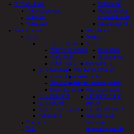
Elintarvikkeet
Peltisakset
Keksit ja piparit
Pulttisakset ja
Makeiset
voimaleikkurit
Mausteet
vetoniittipihdit
Kausituotteet
Puristimet
Joulu
Puukot
Joulu- ja kausivalot
Sahat
Eläimet ja tontut
Puusahat
Kyntteliköt
Rautasahat
Valoketjut ja kuusenvalot
Työkalusarjat
Joulukoristeet
Korjaamotyökalut
Kranssit ja asetelmat
Lämmittimet
Oksakoristeet
Liimat, massat, teipit
Tontut ja muut
Köydet ja narut
Joulumakeiset
Liimapistoolit ja
Joulutekstiilit
puikot
Kuuset ja valopuut
Liimat ja lukitteet
Paketointi
Rasvaprässit,
Marjastus
massa ja
Talvi
uretaanipistoolit