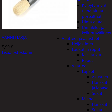
uimalelut
Kylpytynnyrit,
uima-altaat,
porealtaat
Uima-altaat
Uimalelut ja
kelluntavälineet
VANNEHARJA
Vaatteet ja asusteet
Heijastimet
5,90
€
Laukut ja reput
Lisää ostoskoriin
Käsilaukut
Reput
Vaatteet
Lapset
Asusteet
Hanskat
ja lapaset
Sukat
Miehet
Hanskat
Sukat