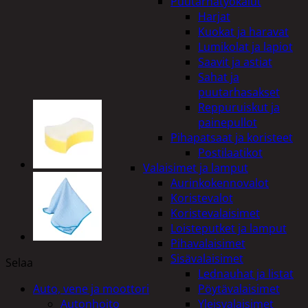
Puutarhatyökalut
Harjat
Kuokat ja haravat
Lumikolat ja lapiot
Saavit ja astiat
Sahat ja
puutarhasakset
Reppuruiskut ja
painepullot
Pihapatsaat ja koristeet
Postilaatikot
Valaisimet ja lamput
Aurinkokennovalot
Koristevalot
Koristevalaisimet
Loisteputket ja lamput
Pihavalaisimet
Sisävalaisimet
Selaa
Lednauhat ja listat
Auto, vene ja moottori
Pöytävalaisimet
Autonhoito
Yleisvalaisimet