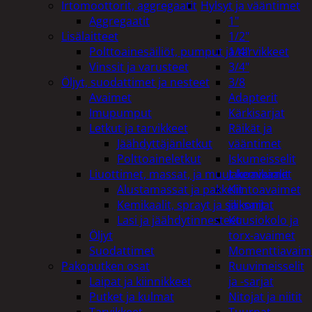
Irtomoottorit, aggregaatit
Hylsyt ja vääntimet
Aggregaatit
1"
Lisälaitteet
1/2"
Polttoainesäiliöt, pumput ja tarvikkeet
1/4"
Vinssit ja varusteet
3/4"
Öljyt, suodattimet ja nesteet
3/8
Avaimet
Adapterit
Imupumput
Kärkisarjat
Letkut ja tarvikkeet
Räikät ja
Jäähdyttäjänletkut
vääntimet
Polttoaineletkut
Iskumeisselit
Liuottimet, massat, ja muut kemikaalit
Jakoavaimet
Alustamassat ja pakkelit
Kiintoavaimet
Kemikaalit, sprayt ja silikonit
ja -sarjat
Lasi ja jäähdytinnesteet
Kuusiokolo ja
Öljyt
torx-avaimet
Suodattimet
Momenttiavaim
Pakoputken osat
Ruuvimeisselit
Laipat ja kiinnikkeet
ja -sarjat
Putket ja kulmat
Nitojat ja niitit
Tarvikkeet