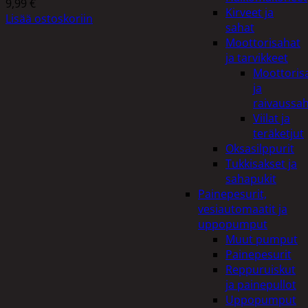
9,99
€
Kirveet ja
Lisää ostoskoriin
sahat
Moottorisahat
ja tarvikkeet
Moottoris
ja
raivaussa
Viilat ja
teräketjut
Oksasilppurit
Tukkisakset ja
sahapukit
Painepesurit,
vesiautomaatit ja
uppopumput
Muut pumput
Painepesurit
Reppuruiskut
ja painepullot
Uppopumput