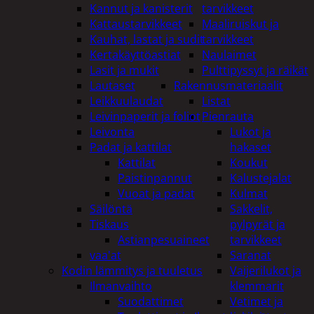
Kannut ja kanisterit
tarvikkeet
Kattaustarvikkeet
Maaliruiskut ja
Kauhat, lastat ja sudit
tarvikkeet
Kertakäyttöastiat
Naulaimet
Lasit ja mukit
Pulttipyssyt ja räikät
Lautaset
Rakennusmateriaalit
Leikkuulaudat
Listat
Leivinpaperit ja foliot
Pienrauta
Leivonta
Lukot ja
Padat ja kattilat
hakaset
Kattilat
Koukut
Paistinpannut
Kalustejalat
Vuoat ja padat
Kulmat
Säilöntä
Sakkelit,
Tiskaus
pylpyrät ja
Astianpesuaineet
tarvikkeet
vaa'at
Saranat
Kodin lämmitys ja tuuletus
Vaijerilukot ja
Ilmanvaihto
klemmarit
Suodattimet
Vetimet ja