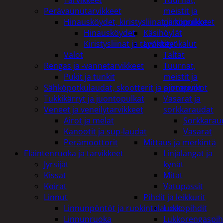
Tuurnat,
Perävaunutarvikkeet
meistit ja
Hinausköydet, kiristysliinat ja kiinnikkeet
piirtopuikot
Hinausköydet
Käsihöylät
Kiristysliinat ja tarvikkeet
Lyöntityökalut
Valot
Taltat
Rengas ja -vannetarvikkeet
Tuurnat,
Pukit ja tunkit
meistit ja
Sähköpotkulaudat, skootterit ja ajoneuvot
piirtopuikot
Tukkikärryt ja juontopulkat
Vasarat ja
Veneet ja veneilytarvikkeet
sorkkaraudat
Airot ja melat
Sorkkarau
Kanootit ja sup-laudat
Vasarat
Perämoottorit
Mittaus ja merkintä
Eläintenruoka ja tarvikkeet
Linjalangat ja
Jyrsijät
kynät
Kissat
Mitat
Koirat
Vatupassit
Linnut
Pihdit ja leikkurit
Linnunpöntöt ja ruokintalaudat
Lukkopihdit
Linnunruoka
Lukkorengaspih