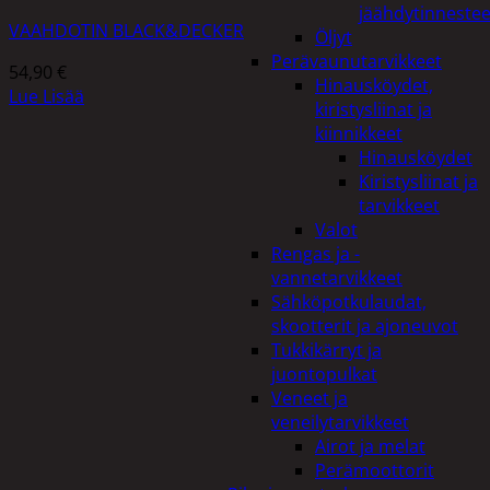
jäähdytinnestee
VAAHDOTIN BLACK&DECKER
Öljyt
Perävaunutarvikkeet
54,90
€
Hinausköydet,
Lue Lisää
kiristysliinat ja
kiinnikkeet
Hinausköydet
Kiristysliinat ja
tarvikkeet
Valot
Rengas ja -
vannetarvikkeet
Sähköpotkulaudat,
skootterit ja ajoneuvot
Tukkikärryt ja
juontopulkat
Veneet ja
veneilytarvikkeet
Airot ja melat
Perämoottorit