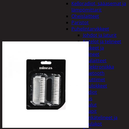
Kelloradiot, sääasemat ja
lämpömittarit
Oheislaitteet
Paristot
Puhelintarvikkeet
Johdot ja laturit
Kotelot ja telineet
Tv-tarvikkeet ja
seinätelineet
Varavirtalaitteet
Viihde-elektroniikka
Bluetooth
kaiuttimet
Kuulokkeet
Radiot
Koti ja sisustus
Huonekalut
Kaapit
Kenkätelineet ja
naulakot