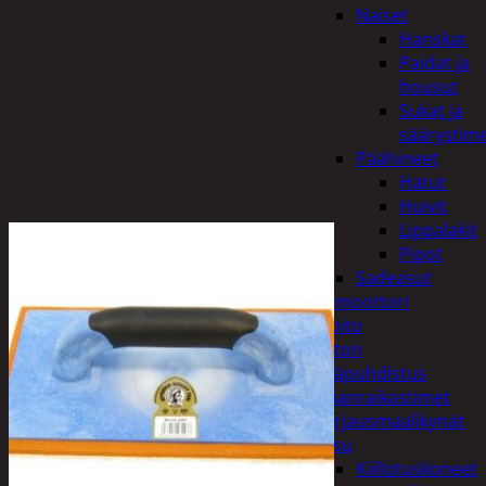
Naiset
Hanskat
Paidat ja
housut
Sukat ja
säärystim
Päähineet
Hatut
Huivit
Lippalakit
Pipot
Sadeasut
Auto, vene ja moottori
Autonhoito
Auton
sisäpuhdistus
Ilmanraikastimet
Korjausmaalikynät
Pesu
Kiillotuskoneet