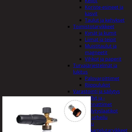
Kellot
Koriste-esineet ja
kasvit
Taulut ja kehykset
Toimistotarvikkeet
Kynät ja kumit
Liimat ja teipit
Muistitaulut ja
magneetit
Vihkot ja paperit
Turvajärjestelmät ja
lukitus
Palovaroittimet
Riippulukot
Varastointi ja säilytys
Hyllyt ja -
kannattimet
Säilytyslaatikot
Vapaa-aika ja urheilu
Askartelu
Askartelutarvikkeet