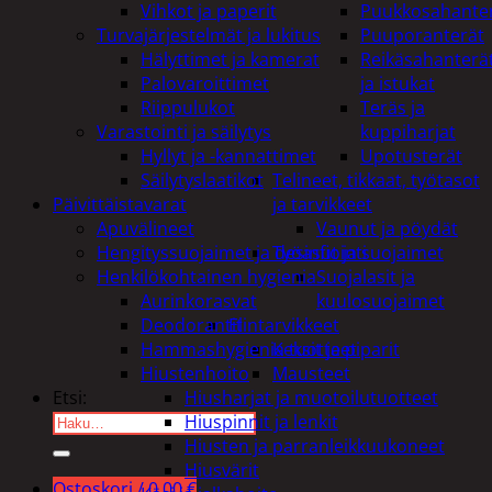
Vihkot ja paperit
Puukkosahante
Turvajärjestelmät ja lukitus
Puuporanterät
Hälyttimet ja kamerat
Reikäsahanterä
Palovaroittimet
ja istukat
Riippulukot
Teräs ja
Varastointi ja säilytys
kuppiharjat
Hyllyt ja -kannattimet
Upotusterät
Säilytyslaatikot
Telineet, tikkaat, työtasot
Päivittäistavarat
ja tarvikkeet
Apuvälineet
Vaunut ja pöydät
Hengityssuojaimet ja desinfiointi
Työasut ja suojaimet
Henkilökohtainen hygienia
Suojalasit ja
Aurinkorasvat
kuulosuojaimet
Deodorantit
Elintarvikkeet
Hammashygienia tuotteet
Keksit ja piparit
Hiustenhoito
Mausteet
Hiusharjat ja muotoilutuotteet
Etsi:
Hiuspinnit ja lenkit
Hiusten ja parranleikkuukoneet
Hiusvärit
Ostoskori /
0,00
€