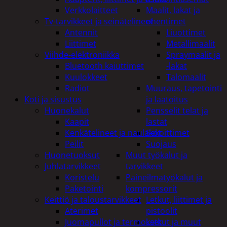
Verkkolaitteet
Maalit, lakat ja
Tv-tarvikkeet ja seinätelineet
ohentimet
Antennit
Liuottimet
Liittimet
Metallimaalit
Viihde-elektroniikka
Spraymaalit ja
Bluetooth kaiuttimet
-lakat
Kuulokkeet
Talomaalit
Radiot
Muuraus, tapetointi
Koti ja sisustus
ja laatoitus
Huonekalut
Pensselit telat ja
Kaapit
lastat
Kenkätelineet ja naulakot
Sekoittimet
Peilit
Suojaus
Huonetuoksut
Muut työkalut ja
Juhlatarvikkeet
tarvikkeet
Koristelu
Paineilmatyökalut ja
Paketointi
kompressorit
Keittiö ja taloustarvikkeet
Letkut, liittimet ja
Aterimet
pistoolit
Juomapullot ja termokset
Letkut ja muut