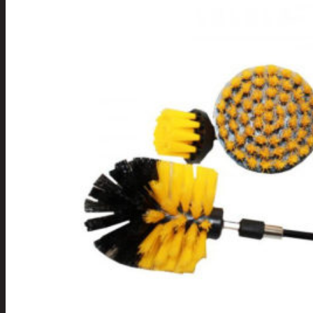
Tuotevalikoima
Poistotuotteet
Kausituotteet
Joulu
Joulu- ja kausivalot
Eläimet ja
tontut
Kyntteliköt
Valoketjut ja
kuusenvalot
Joulukoristeet
Kranssit ja
asetelmat
Tontut ja
muut
Joulutekstiilit
Paketointi
Marjastus
Talvi
Päivittäistavarat