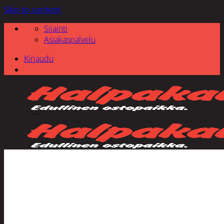
Skip to content
Sijainti
Asiakaspalvelu
Kirjaudu
Etsi: