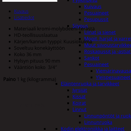
Pyykinpesu
Kuivaus
Kuvaus
Pesuaineet
Lisätiedot
Pesupussit
Siivous
Materiaali kromi-molybdeeni-terästä
Liinat ja sienet
HD-teollisuuslaatua
Mopit, harjat ja varre
Kärjen/kannan tyyppi: Kuusiokulma
Muut siivoustarvikke
Soveltuu konekäyttöön
Roskapussit ja -astiat
Koko 36 mm
Sankot
Hylsyn pituus 90 mm
Pesuaineet
Vääntiön koko 3/4″
Viemärinavausa
Yleispesuaineet
Paino
1 kg (kilogramma)
Eläintenruoka ja tarvikkeet
Jyrsijät
Kissat
Koirat
Tutustu myös
Linnut
Linnunpöntöt ja ruok
Linnunruoka
Kodin elektroniikka ja laitteet