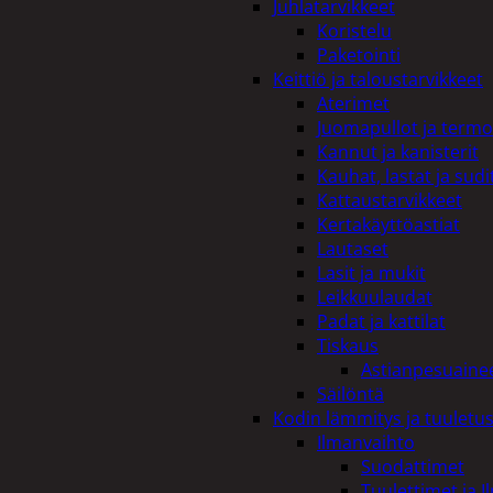
Juhlatarvikkeet
Koristelu
Paketointi
Keittiö ja taloustarvikkeet
Aterimet
Juomapullot ja termo
Kannut ja kanisterit
Kauhat, lastat ja sudi
Kattaustarvikkeet
Kertakäyttöastiat
Lautaset
Lasit ja mukit
Leikkuulaudat
Padat ja kattilat
Tiskaus
Astianpesuaine
Säilöntä
Kodin lämmitys ja tuuletu
Ilmanvaihto
Suodattimet
Tuulettimet ja I