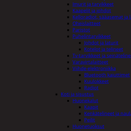
Imurit ja tarvikkeet
Kaapelit ja johdot
Kelloradiot, sääasemat ja 
Oheislaitteet
Paristot
Puhelintarvikkeet
Johdot ja laturit
Kotelot ja telineet
Tv-tarvikkeet ja seinäteline
Varavirtalaitteet
Viihde-elektroniikka
Bluetooth kaiuttimet
Kuulokkeet
Radiot
Koti ja sisustus
Huonekalut
Kaapit
Kenkätelineet ja naul
Peilit
Huonetuoksut