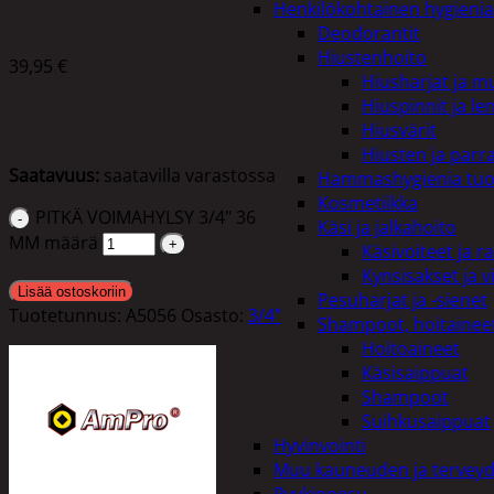
Henkilökohtainen hygienia
Deodorantit
Hiustenhoito
39,95
€
Hiusharjat ja m
Hiuspinnit ja len
Hiusvärit
Hiusten ja parr
Saatavuus:
saatavilla varastossa
Hammashygienia tuo
Kosmetiikka
PITKÄ VOIMAHYLSY 3/4" 36
Käsi ja jalkahoito
MM määrä
Käsivoiteet ja r
Kynsisakset ja vi
Lisää ostoskoriin
Pesuharjat ja -sienet
Tuotetunnus:
A5056
Osasto:
3/4"
Shampoot, hoitaineet
Hoitoaineet
Käsisaippuat
Shampoot
Suihkusaippuat
Hyvinvointi
Muu kauneuden ja tervey