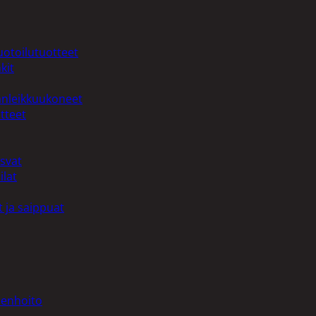
uotoilutuotteet
kit
anleikkuukoneet
tteet
asvat
ilat
 ja saippuat
denhoito