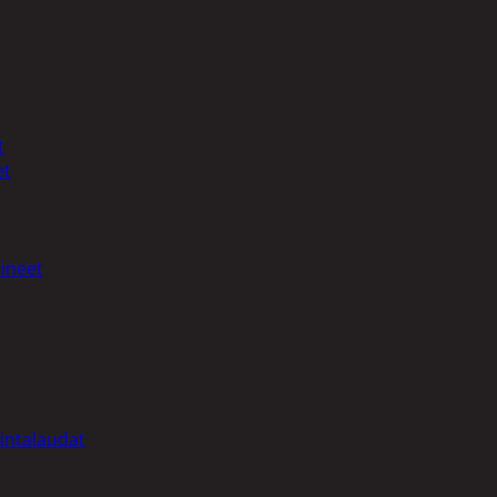
t
et
ineet
intalaudat