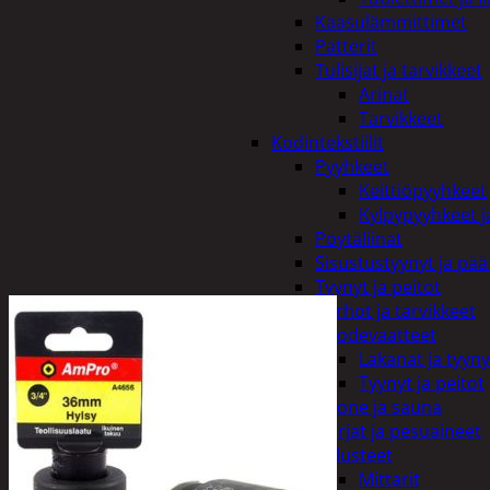
Kaasulämmittimet
Patterit
Tulisijat ja tarvikkeet
Arinat
Tarvikkeet
Kodintekstiilit
Pyyhkeet
Keittiöpyyhkeet
Kylpypyyhkeet ja
Pöytäliinat
Sisustustyynyt ja pääl
Tyynyt ja peitot
Verhot ja tarvikkeet
Vuodevaatteet
Lakanat ja tyyny
Tyynyt ja peitot
Kylpyhuone ja sauna
Harjat ja pesuaineet
Kalusteet
Mittarit