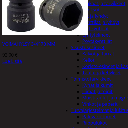
Kiukaat ja tarvikkeet
Tuoksut
Kynttilät ja lyhdyt
Kynttilät ja lyhdyt
Led-kynttilät
Lyhtytelineet
Pöytäkynttilät
VOIMAHYLSY 3/4″ 70 MM
Sisustusesineet
Kalvot ja tarrat
92,00
€
Kellot
Lue Lisää
Koriste-esineet ja kas
Taulut ja kehykset
Toimistotarvikkeet
Kynät ja kumit
Liimat ja teipit
Muistitaulut ja magne
Vihkot ja paperit
Turvajärjestelmät ja lukitu
Palovaroittimet
Riippulukot