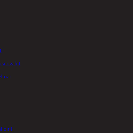
t
uusenvalot
telmat
fiointi