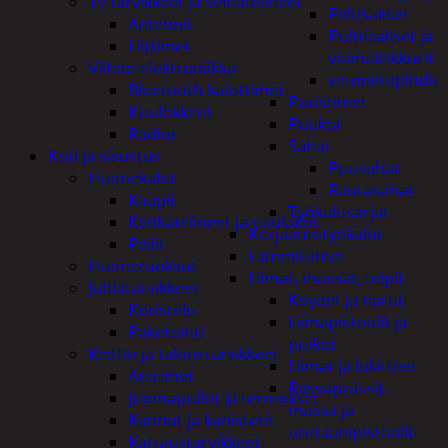
Tv-tarvikkeet ja seinätelineet
Peltisakset
Antennit
Pulttisakset ja
Liittimet
voimaleikkurit
Viihde-elektroniikka
vetoniittipihdit
Bluetooth kaiuttimet
Puristimet
Kuulokkeet
Puukot
Radiot
Sahat
Koti ja sisustus
Puusahat
Huonekalut
Rautasahat
Kaapit
Työkalusarjat
Kenkätelineet ja naulakot
Korjaamotyökalut
Peilit
Lämmittimet
Huonetuoksut
Liimat, massat, teipit
Juhlatarvikkeet
Köydet ja narut
Koristelu
Liimapistoolit ja
Paketointi
puikot
Keittiö ja taloustarvikkeet
Liimat ja lukitteet
Aterimet
Rasvaprässit,
Juomapullot ja termokset
massa ja
Kannut ja kanisterit
uretaanipistoolit
Kattaustarvikkeet