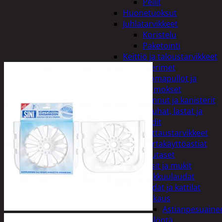
Peilit
Huonetuoksut
Juhlatarvikkeet
Koristelu
Paketointi
Keittiö ja taloustarvikkeet
Aterimet
Juomapullot ja
termokset
Kannut ja kanisterit
Kauhat, lastat ja
sudit
Kattaustarvikkeet
Kertakäyttöastiat
Lautaset
Lasit ja mukit
Leikkuulaudat
Padat ja kattilat
Tiskaus
Astianpesuaine
Säilöntä