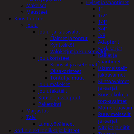
Hylsyt ja vääntimet
Makeiset
1"
Mausteet
1/2"
Kausituotteet
1/4"
Joulu
3/4"
Joulu- ja kausivalot
3/8
Eläimet ja tontut
Adapterit
Kyntteliköt
Kärkisarjat
Valoketjut ja kuusenvalot
Räikät ja
Joulukoristeet
vääntimet
Kranssit ja asetelmat
Iskumeisselit
Oksakoristeet
Jakoavaimet
Tontut ja muut
Kiintoavaimet
Joulumakeiset
ja -sarjat
Joulutekstiilit
Kuusiokolo ja
Kuuset ja valopuut
torx-avaimet
Paketointi
Momenttiavaim
Marjastus
Ruuvimeisselit
Talvi
ja -sarjat
Lumityövälineet
Nitojat ja niitit
Kodin elektroniikka ja laitteet