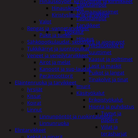
Hinausköydet, kiristysliinat ja kiinnikkeet
Taskulamput
Hinausköydet
Työmaavalaisimet
Kiristysliinat ja tarvikkeet
Taskulamput
Valot
Tarvikkeet
Rengas ja -vannetarvikkeet
Työkalut
Pukit ja tunkit
Hitsaus
Sähköpotkulaudat, skootterit ja ajoneuvot
Hitsauskolvit ja
Tukkikärryt ja juontopulkat
suuttimet
Veneet ja veneilytarvikkeet
Kaasut ja polttimet
Airot ja melat
Lasit ja maskit
Kanootit ja sup-laudat
Puikot ja langat
Perämoottorit
Tinakolvit ja tinat
Eläintenruoka ja tarvikkeet
Imurit
Jyrsijät
Käsityökalut
Kissat
Erikoistyökalut
Koirat
Hionta ja puhdistus
Linnut
Tyynyt ja
Linnunpöntöt ja ruokintalaudat
paperit
Linnunruoka
Viilat ja
Elintarvikkeet
teräsharjat
Keksit ja piparit