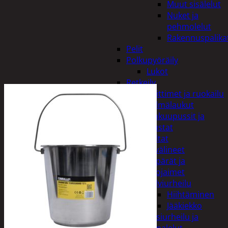
Muut sisälelut
Nuket ja
pehmolelut
Rakennuspalika
Pelit
Polkupyöräily
Lukot
Retkeily
Keittimet ja ruokailu
Kylmälaukut
Makuupussit ja
alustat
Teltat
Urheiluvälineet
Kypärät ja
suojaimet
Talviurheilu
Hiihtäminen
Jääkiekko
Vesiurheilu ja