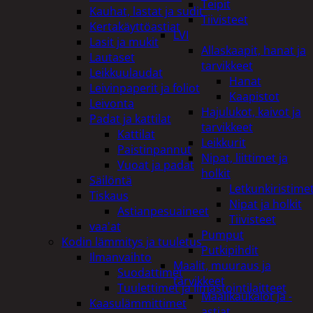
Teipit
Kauhat, lastat ja sudit
Tiivisteet
Kertakäyttöastiat
LVI
Lasit ja mukit
Allaskaapit, hanat ja
Lautaset
tarvikkeet
Leikkuulaudat
Hanat
Leivinpaperit ja foliot
Kaapistot
Leivonta
Hajulukot, kaivot ja
Padat ja kattilat
tarvikkeet
Kattilat
Leikkurit
Paistinpannut
Nipat, liittimet ja
Vuoat ja padat
holkit
Säilöntä
Letkunkiristime
Tiskaus
Nipat ja holkit
Astianpesuaineet
Tiivisteet
vaa'at
Pumput
Kodin lämmitys ja tuuletus
Putkipihdit
Ilmanvaihto
Maalit, muuraus ja
Suodattimet
tarvikkeet
Tuulettimet ja Ilmastointilaitteet
Maalikaukalot ja -
Kaasulämmittimet
astiat