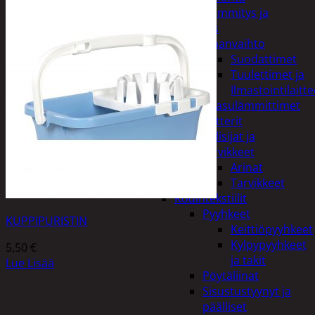
Kodin lämmitys ja
tuuletus
Ilmanvaihto
Suodattimet
Tuulettimet ja
Ilmastointilaitte
Kaasulämmittimet
Patterit
Tulisijat ja
tarvikkeet
Arinat
Tarvikkeet
Kodintekstiilit
Pyyhkeet
KUPPIPURISTIN
Keittiöpyyhkeet
Kylpypyyhkeet
5,50
€
ja takit
Lue Lisää
Pöytäliinat
Sisustustyynyt ja
päälliset