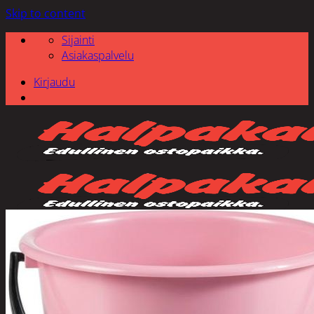
Skip to content
Sijainti
Asiakaspalvelu
Kirjaudu
Etsi: