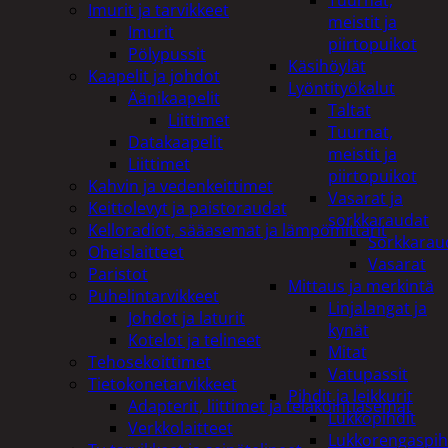
Tuurnat,
Imurit ja tarvikkeet
meistit ja
Imurit
piirtopuikot
Pölypussit
Käsihöylät
Kaapelit ja johdot
Lyöntityökalut
Äänikaapelit
Taltat
Liittimet
Tuurnat,
Datakaapelit
meistit ja
Liittimet
piirtopuikot
Kahvin ja vedenkeittimet
Vasarat ja
Keittolevyt ja paistoraudat
sorkkaraudat
Kelloradiot, sääasemat ja lämpömittarit
Sorkkarau
Oheislaitteet
Vasarat
Paristot
Mittaus ja merkintä
Puhelintarvikkeet
Linjalangat ja
Johdot ja laturit
kynät
Kotelot ja telineet
Mitat
Tehosekoittimet
Vatupassit
Tietokonetarvikkeet
Pihdit ja leikkurit
Adapterit, liittimet ja telakointiasemat
Lukkopihdit
Verkkolaitteet
Lukkorengaspih