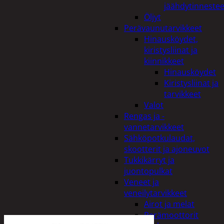
jäähdytinnestee
Öljyt
Perävaunutarvikkeet
Hinausköydet,
kiristysliinat ja
kiinnikkeet
Hinausköydet
Kiristysliinat ja
tarvikkeet
Valot
Rengas ja -
vannetarvikkeet
Sähköpotkulaudat,
skootterit ja ajoneuvot
Tukkikärryt ja
juontopulkat
Veneet ja
veneilytarvikkeet
Airot ja melat
Perämoottorit