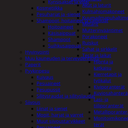
Kynsisakset ja viilat
Akut ja laturit
Kosmetiikka
Kulmahiomakoneet
Pesuharjat ja -sienet
Kuumailmapuhaltim
Shampoot, hoitaineet ja saippuat
Mittarit
Hoitoaineet
Mutterinvääntimet
Käsisaippuat
Porakoneet
Shampoot
Ruiskut
Suihkusaippuat
Sahat ja sirkkelit
Hyvinvointi
Terät ja laikat
Muu kauneuden ja terveydenhoito
Hionta ja
Paperit
katkaisu
Pyykinpesu
Kierretapit ja
Kuivaus
työkalut
Pesuaineet
Kiviporanterät
Pesupussit
Kuviosahanterä
Silitysraudat ja silityslaudat
Lasi- ja
Siivous
tiiliporanterät
Liinat ja sienet
Metalliporanter
Mopit, harjat ja varret
Monitoimikone
Muut siivoustarvikkeet
terät
Pesuaineet