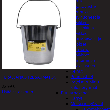
Piha ja puutarha
Grillaus ja savustus
Piharakennukset
Kasvihuoneet ja
tarvikkeet
Paviljonkit ja
tarvikkeet
Puutarhavajat ja
katokset
Ulko-wc ja
tarvikkeet
Piharakentaminen
Puutarhakalusteet
Keinut
Pehmusteet
TERÄSSANKO 12L SAUMATON
Pöydät, tuolit ja
22,99
€
kalusteryhmät
Lisää ostoskoriin
Puutarhakoneet
Kärryt
Metsurin työkalut
Halkomakoneet