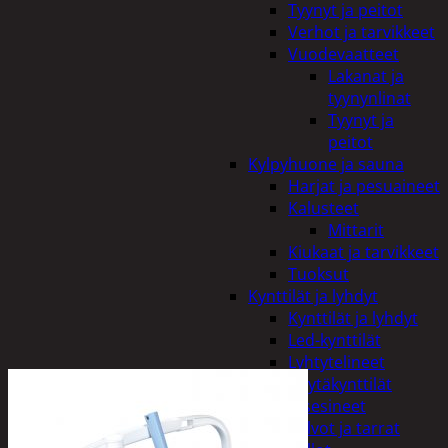
Tyynyt ja peitot
Verhot ja tarvikkeet
Vuodevaatteet
Lakanat ja
tyynynlinat
Tyynyt ja
peitot
Kylpyhuone ja sauna
Harjat ja pesuaineet
Kalusteet
Mittarit
Kiukaat ja tarvikkeet
Tuoksut
Kynttilät ja lyhdyt
Kynttilät ja lyhdyt
Led-kynttilät
Lyhtytelineet
Pöytäkynttilät
Sisustusesineet
Kalvot ja tarrat