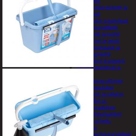
Kellot
Koriste-esineet ja
kasvit
Taulut ja kehykset
Toimistotarvikkeet
Kynät ja kumit
Liimat ja teipit
Muistitaulut ja
magneetit
Vihkot ja paperit
Turvajärjestelmät ja
lukitus
Palovaroittimet
Riippulukot
Varastointi ja säilytys
Hyllyt ja -
kannattimet
Säilytyslaatikot
Vapaa-aika ja urheilu
Askartelu
Askartelutarvikkeet