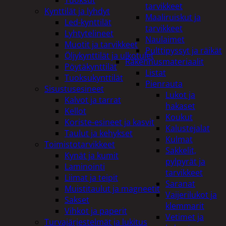
tarvikkeet
Kynttilät ja lyhdyt
Maaliruiskut ja
Led-kynttilät
tarvikkeet
Lyhtytelineet
Naulaimet
Muotit ja tarvikkeet
Pulttipyssyt ja räikät
Öljykynttilät ja ulkotulet
Rakennusmateriaalit
Pöytäkynttilät
Listat
Tuoksukynttilät
Pienrauta
Sisustusesineet
Lukot ja
Kalvot ja tarrat
hakaset
Kellot
Koukut
Koriste-esineet ja kasvit
Kalustejalat
Taulut ja kehykset
Kulmat
Toimistotarvikkeet
Sakkelit,
Kynät ja kumit
pylpyrät ja
Laminointi
tarvikkeet
Liimat ja teipit
Saranat
Muistitaulut ja magneetit
Vaijerilukot ja
Sakset
klemmarit
Vihkot ja paperit
Vetimet ja
Turvajärjestelmät ja lukitus