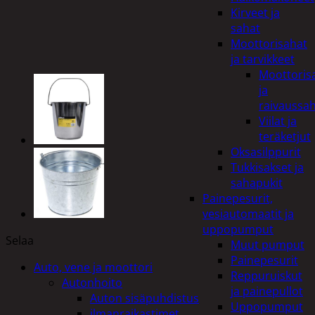
Kirveet ja
sahat
Moottorisahat
ja tarvikkeet
Moottoris
ja
raivaussa
Viilat ja
teräketjut
Oksasilppurit
Tukkisakset ja
sahapukit
Painepesurit,
vesiautomaatit ja
uppopumput
Selaa
Muut pumput
Painepesurit
Auto, vene ja moottori
Reppuruiskut
Autonhoito
ja painepullot
Auton sisäpuhdistus
Uppopumput
ilmanraikastimet