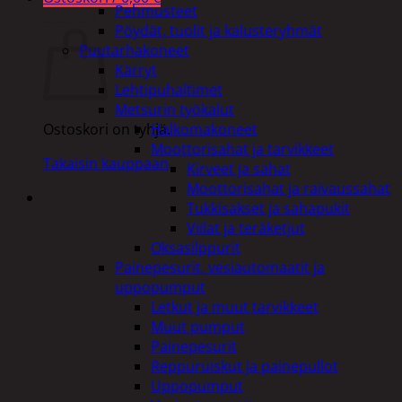
Pehmusteet
Ostoskori
Pöydät, tuolit ja kalusteryhmät
Puutarhakoneet
Kärryt
Lehtipuhaltimet
Metsurin työkalut
Halkomakoneet
Ostoskori on tyhjä.
Moottorisahat ja tarvikkeet
Takaisin kauppaan
Kirveet ja sahat
Moottorisahat ja raivaussahat
Tukkisakset ja sahapukit
Viilat ja teräketjut
Oksasilppurit
Painepesurit, vesiautomaatit ja
uppopumput
Letkut ja muut tarvikkeet
Muut pumput
Painepesurit
Reppuruiskut ja painepullot
Uppopumput