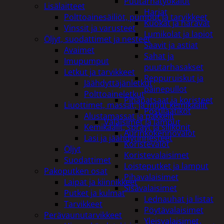
Puutarhatyökalut
Lisälaitteet
Harjat
Polttoainesäiliöt, pumput ja tarvikkeet
Kuokat ja haravat
Vinssit ja varusteet
Lumikolat ja lapiot
Öljyt, suodattimet ja nesteet
Saavit ja astiat
Avaimet
Sahat ja
Imupumput
puutarhasakset
Letkut ja tarvikkeet
Reppuruiskut ja
Jäähdyttäjänletkut
painepullot
Polttoaineletkut
Pihapatsaat ja koristeet
Liuottimet, massat, ja muut kemikaalit
Postilaatikot
Alustamassat ja pakkelit
Valaisimet ja lamput
Kemikaalit, sprayt ja silikonit
Aurinkokennovalot
Lasi ja jäähdytinnesteet
Koristevalot
Öljyt
Koristevalaisimet
Suodattimet
Loisteputket ja lamput
Pakoputken osat
Pihavalaisimet
Laipat ja kiinnikkeet
Sisävalaisimet
Putket ja kulmat
Lednauhat ja listat
Tarvikkeet
Pöytävalaisimet
Perävaunutarvikkeet
Yleisvalaisimet