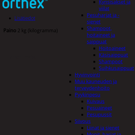
Kynsisakset ja
viilat
Pesuharjat ja -
Lisätiedot
sienet
Shampoot,
Paino
2 kg (kilogramma)
hoitaineet ja
saippuat
Hoitoaineet
Käsisaippuat
Tutustu myös
Shampoot
Suihkusaippuat
Hyvinvointi
Muu kauneuden ja
terveydenhoito
Pyykinpesu
Kuivaus
Pesuaineet
Pesupussit
Siivous
Liinat ja sienet
Mopit, harjat ja