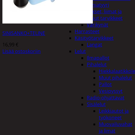
Miniatyyri
Sakset, liimat ja
muut tarvikkeet
Värikynät
Harrasteet
SINISANKO+TELINE
Käsityötarvikkeet
16,99
€
Langat
Lisää ostoskoriin
Lelut
Ilmapallot
Pihalelut
Hiekkalaatikkole
Muut pihalelut
Pallot
Vesipyssyt
Radio-ohjattavat
Sisälelut
Leikkiautot ja
työkoneet
Muovailuvahat
ja limat