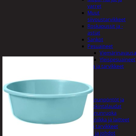
varret
Muut
siivoustarvikkeet
Roskapussit ja -
astiat
Sankot
Pesuaineet
Viemärinavausa
Yleispesuaineet
Eläintenruoka ja tarvikkeet
Jyrsijät
Kissat
Koirat
Linnut
Linnunpöntöt ja
ruokintalaudat
Linnunruoka
Kodin elektroniikka ja laitteet
Imurit ja tarvikkeet
Kaapelit ja johdot