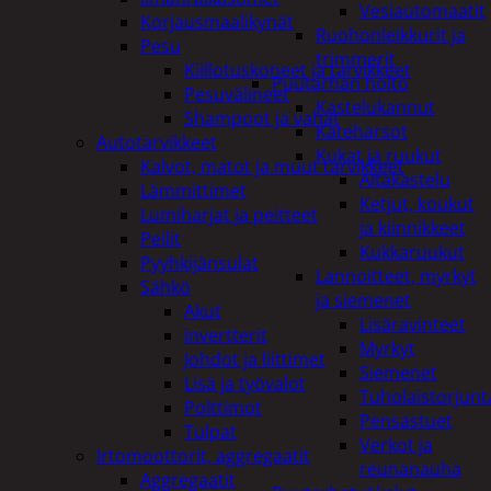
Vesiautomaatit
Korjausmaalikynät
Ruohonleikkurit ja
Pesu
trimmerit
Kiillotuskoneet ja tarvikkeet
Puutarhan hoito
Pesuvälineet
Kastelukannut
Shampoot ja vahat
Kateharsot
Autotarvikkeet
Kukat ja ruukut
Kalvot, matot ja muut tarvikkeet
Altakastelu
Lämmittimet
Ketjut, koukut
Lumiharjat ja peitteet
ja kiinnikkeet
Peilit
Kukkaruukut
Pyyhkijänsulat
Lannoitteet, myrkyt
Sähkö
ja siemenet
Akut
Lisäravinteet
invertterit
Myrkyt
Johdot ja liittimet
Siemenet
Lisä ja työvalot
Tuholaistorjunt
Polttimot
Pensastuet
Tulpat
Verkot ja
Irtomoottorit, aggregaatit
reunanauha
Aggregaatit