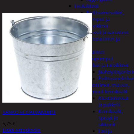
Lisälaitteet
Polttoainesäiliöt,
pumput ja
tarvikkeet
Vinssit ja varusteet
Öljyt, suodattimet ja
nesteet
Avaimet
Imupumput
Letkut ja tarvikkeet
Jäähdyttäjänlet
Polttoaineletku
Liuottimet, massat,
ja muut kemikaalit
Alustamassat
ja pakkelit
Kemikaalit,
SANKO 5L GALVANOITU
sprayt ja
5,75
€
silikonit
Lisää ostoskoriin
Lasi ja