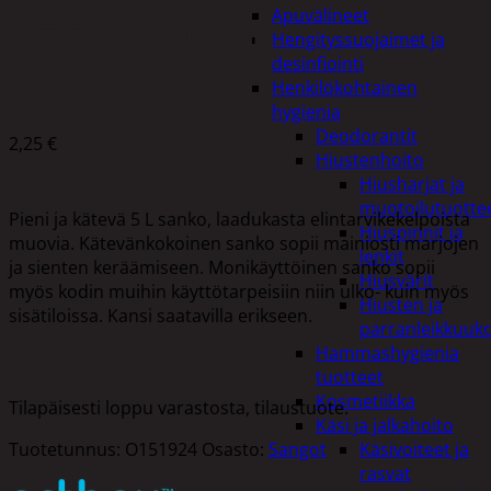
Apuvälineet
ORTHEX SANKO 5L PINKKI
Hengityssuojaimet ja
desinfiointi
Henkilökohtainen
hygienia
Deodorantit
2,25
€
Hiustenhoito
Hiusharjat ja
muotoilutuotte
Pieni ja kätevä 5 L sanko, laadukasta elintarvikekelpoista
Hiuspinnit ja
muovia. Kätevänkokoinen sanko sopii mainiosti marjojen
lenkit
ja sienten keräämiseen. Monikäyttöinen sanko sopii
Hiusvärit
myös kodin muihin käyttötarpeisiin niin ulko- kuin myös
Hiusten ja
sisätiloissa. Kansi saatavilla erikseen.
parranleikkuuk
Hammashygienia
tuotteet
Kosmetiikka
Tilapäisesti loppu varastosta, tilaustuote.
Käsi ja jalkahoito
Tuotetunnus:
O151924
Osasto:
Sangot
Käsivoiteet ja
rasvat