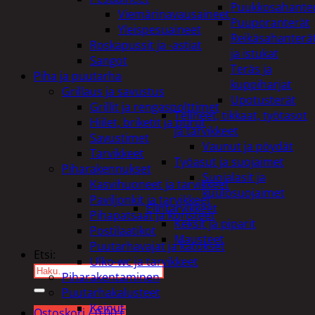
Puukkosahante
Viemärinavausaineet
Puuporanterät
Yleispesuaineet
Reikäsahanterä
Roskapussit ja -astiat
ja istukat
Sangot
Teräs ja
Piha ja puutarha
kuppiharjat
Grillaus ja savustus
Upotusterät
Grillit ja rengaspolttimet
Telineet, tikkaat, työtasot
Hiilet, briketit ja purut
ja tarvikkeet
Savustimet
Vaunut ja pöydät
Tarvikkeet
Työasut ja suojaimet
Piharakennukset
Suojalasit ja
Kasvihuoneet ja tarvikkeet
kuulosuojaimet
Paviljonkit ja tarvikkeet
Elintarvikkeet
Pihapatsaat ja koristeet
Keksit ja piparit
Postilaatikot
Mausteet
Puutarhavajat ja katokset
Etsi:
Ulko-wc ja tarvikkeet
Piharakentaminen
Puutarhakalusteet
Keinut
Ostoskori /
0,00
€