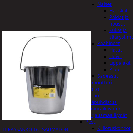
Naiset
Hanskat
Paidat ja
housut
Sukat ja
säärystim
Päähineet
Hatut
Huivit
Lippalakit
Pipot
Sadeasut
Auto, vene ja moottori
Autonhoito
Auton
sisäpuhdistus
Ilmanraikastimet
Korjausmaalikynät
Pesu
Kiillotuskoneet
TERÄSSANKO 16L SAUMATON