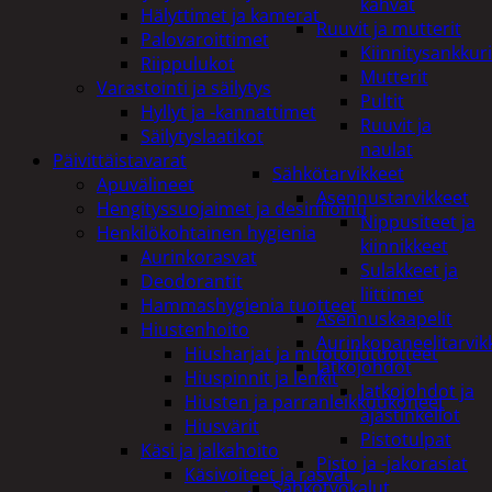
kahvat
Hälyttimet ja kamerat
Ruuvit ja mutterit
Palovaroittimet
Kiinnitysankkuri
Riippulukot
Mutterit
Varastointi ja säilytys
Pultit
Hyllyt ja -kannattimet
Ruuvit ja
Säilytyslaatikot
naulat
Päivittäistavarat
Sähkötarvikkeet
Apuvälineet
Asennustarvikkeet
Hengityssuojaimet ja desinfiointi
Nippusiteet ja
Henkilökohtainen hygienia
kiinnikkeet
Aurinkorasvat
Sulakkeet ja
Deodorantit
liittimet
Hammashygienia tuotteet
Asennuskaapelit
Hiustenhoito
Aurinkopaneelitarvik
Hiusharjat ja muotoilutuotteet
Jatkojohdot
Hiuspinnit ja lenkit
Jatkojohdot ja
Hiusten ja parranleikkuukoneet
ajastinkellot
Hiusvärit
Pistotulpat
Käsi ja jalkahoito
Pisto ja -jakorasiat
Käsivoiteet ja rasvat
Sähkötyökalut