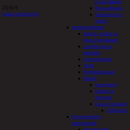
ja tarvikkeet
23,50
€
Pesuvälineet
Lisää ostoskoriin
Shampoot ja
vahat
Autotarvikkeet
Kalvot, matot ja
muut tarvikkeet
Lumiharjat ja
peitteet
Lämmittimet
Peilit
Pyyhkijänsulat
Sähkö
Invertterit
Johdot ja
liittimet
Lisä ja työvalot
Polttimot
Irtomoottorit,
aggregaatit
Aggregaatit