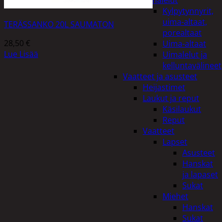
uimalelut
Kylpytynnyrit,
uima-altaat,
TERÄSSANKO 20L SAUMATON
porealtaat
28,50
€
Uima-altaat
Lue Lisää
Uimalelut ja
kelluntavälineet
Vaatteet ja asusteet
Heijastimet
Laukut ja reput
Käsilaukut
Reput
Vaatteet
Lapset
Asusteet
Hanskat
ja lapaset
Sukat
Miehet
Hanskat
Sukat