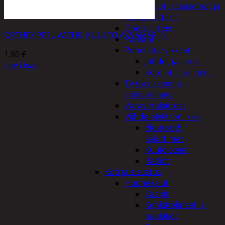
Kelloradiot, sääasemat ja
lämpömittarit
Oheislaitteet
ORTHEX PESUVATI 8L KUULTO AKVAMARIINI
Paristot
Puhelintarvikkeet
1,80
€
Johdot ja laturit
Lue Lisää
Kotelot ja telineet
Tv-tarvikkeet ja
seinätelineet
Varavirtalaitteet
Viihde-elektroniikka
Bluetooth
kaiuttimet
Kuulokkeet
Radiot
Koti ja sisustus
Huonekalut
Kaapit
Kenkätelineet ja
naulakot