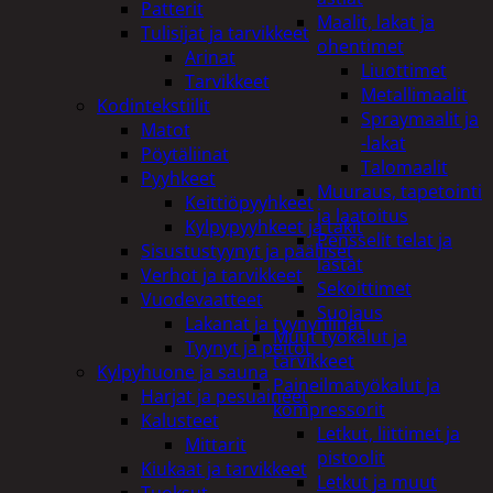
Patterit
Maalit, lakat ja
Tulisijat ja tarvikkeet
ohentimet
Arinat
Liuottimet
Tarvikkeet
Metallimaalit
Kodintekstiilit
Spraymaalit ja
Matot
-lakat
Pöytäliinat
Talomaalit
Pyyhkeet
Muuraus, tapetointi
Keittiöpyyhkeet
ja laatoitus
Kylpypyyhkeet ja takit
Pensselit telat ja
Sisustustyynyt ja päälliset
lastat
Verhot ja tarvikkeet
Sekoittimet
Vuodevaatteet
Suojaus
Lakanat ja tyynynlinat
Muut työkalut ja
Tyynyt ja peitot
tarvikkeet
Kylpyhuone ja sauna
Paineilmatyökalut ja
Harjat ja pesuaineet
kompressorit
Kalusteet
Letkut, liittimet ja
Mittarit
pistoolit
Kiukaat ja tarvikkeet
Letkut ja muut
Tuoksut