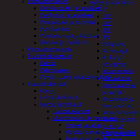
Piharakennukset
Hylsyt ja vääntimet
Kasvihuoneet ja tarvikkeet
1"
Paviljonkit ja tarvikkeet
1/2"
Pihapatsaat ja koristeet
1/4"
Postilaatikot
3/4"
Puutarhavajat ja katokset
3/8
Ulko-wc ja tarvikkeet
Adapterit
Piharakentaminen
Kärkisarjat
Puutarhakalusteet
Räikät ja
Keinut
vääntimet
Pehmusteet
Iskumeisselit
Pöydät, tuolit ja kalusteryhmät
Jakoavaimet
Puutarhakoneet
Kiintoavaimet
Kärryt
ja -sarjat
Lehtipuhaltimet
Kuusiokolo ja
Metsurin työkalut
torx-avaimet
Halkomakoneet
Momenttiavaim
Moottorisahat ja tarvikkeet
Ruuvimeisselit
Kirveet ja sahat
ja -sarjat
Moottorisahat ja raivaussahat
Nitojat ja niitit
Tukkisakset ja sahapukit