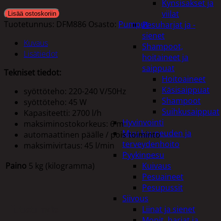
Kynsisakset ja
viilat
Lisää ostoskoriin
Tuotetunnus:
DFM886
Osasto:
Pumput
Pesuharjat ja -
sienet
Kuvaus
Shampoot,
Lisätiedot
hoitaineet ja
saippuat
Tekniset tiedot:
Hoitoaineet
Käsisaippuat
syöttöteho: 220-240 V/50Hz
Shampoot
syöttöteho: 45 W
Suihkusaippuat
Kapasiteetti: 2700 l/h
Hyvinvointi
maksiminostokorkeus: 6 m
Muu kauneuden ja
automaattinen päälle / pois toiminto
terveydenhoito
maksimivirtaus: 45 l/min
Pyykinpesu
Paino
5 kg (kilogramma)
Kuivaus
Pesuaineet
Pesupussit
Siivous
Tutustu myös
Liinat ja sienet
Mopit, harjat ja