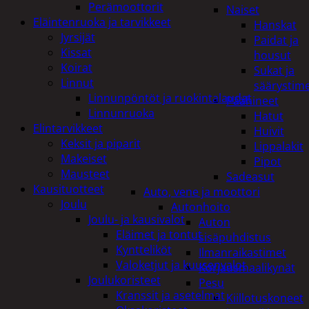
Perämoottorit
Naiset
Eläintenruoka ja tarvikkeet
Hanskat
Jyrsijät
Paidat ja
Kissat
housut
Koirat
Sukat ja
Linnut
säärystim
Linnunpöntöt ja ruokintalaudat
Päähineet
Linnunruoka
Hatut
Elintarvikkeet
Huivit
Keksit ja piparit
Lippalakit
Makeiset
Pipot
Mausteet
Sadeasut
Kausituotteet
Auto, vene ja moottori
Joulu
Autonhoito
Joulu- ja kausivalot
Auton
Eläimet ja tontut
sisäpuhdistus
Kyntteliköt
Ilmanraikastimet
Valoketjut ja kuusenvalot
Korjausmaalikynät
Joulukoristeet
Pesu
Kranssit ja asetelmat
Kiillotuskoneet