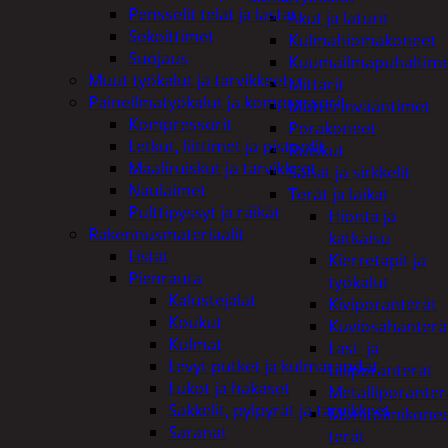
Pensselit telat ja lastat
Akut ja laturit
Sekoittimet
Kulmahiomakoneet
Suojaus
Kuumailmapuhaltim
Muut työkalut ja tarvikkeet
Mittarit
Paineilmatyökalut ja kompressorit
Mutterinvääntimet
Kompressorit
Porakoneet
Letkut, liittimet ja pistoolit
Ruiskut
Maaliruiskut ja tarvikkeet
Sahat ja sirkkelit
Naulaimet
Terät ja laikat
Pulttipyssyt ja räikät
Hionta ja
Rakennusmateriaalit
katkaisu
Listat
Kierretapit ja
Pienrauta
työkalut
Kalustejalat
Kiviporanterät
Koukut
Kuviosahanterä
Kulmat
Lasi- ja
Levyt putket ja kulmaraudat
tiiliporanterät
Lukot ja hakaset
Metalliporanter
Sakkelit, pylpyrät ja tarvikkeet
Monitoimikone
Saranat
terät