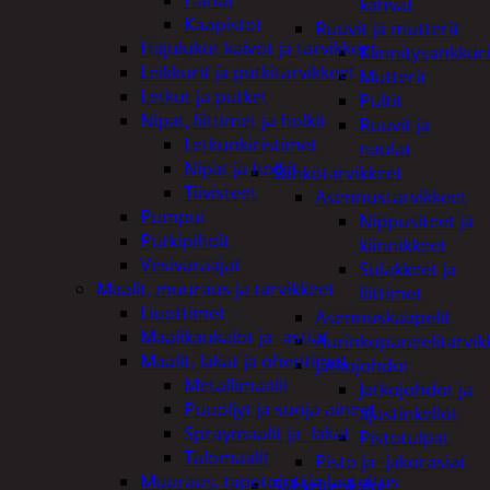
kahvat
Kaapistot
Ruuvit ja mutterit
Hajulukot kaivot ja tarvikkeet
Kiinnitysankkuri
Leikkurit ja putkitarvikkeet
Mutterit
Letkut ja putket
Pultit
Nipat, liittimet ja holkit
Ruuvit ja
Letkunkiristimet
naulat
Nipat ja holkit
Sähkötarvikkeet
Tiivisteet
Asennustarvikkeet
Pumput
Nippusiteet ja
Putkipihdit
kiinnikkeet
Vesivaraajat
Sulakkeet ja
Maalit, muuraus ja tarvikkeet
liittimet
Liuottimet
Asennuskaapelit
Maalikaukalot ja -astiat
Aurinkopaneelitarvik
Maalit, lakat ja ohentimet
Jatkojohdot
Metallimaalit
Jatkojohdot ja
Puuöljyt ja suoja-aineet
ajastinkellot
Spraymaalit ja -lakat
Pistotulpat
Talomaalit
Pisto ja -jakorasiat
Muuraus, tapetointi ja laatoitus
Sähkötyökalut