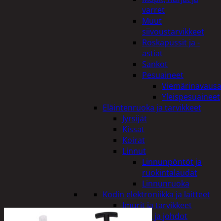
varret
Muut
siivoustarvikkeet
Roskapussit ja -
astiat
Sankot
Pesuaineet
Viemärinavausa
Yleispesuaineet
Eläintenruoka ja tarvikkeet
Jyrsijät
Kissat
Koirat
Linnut
Linnunpöntöt ja
ruokintalaudat
Linnunruoka
Kodin elektroniikka ja laitteet
Imurit ja tarvikkeet
Kaapelit ja johdot