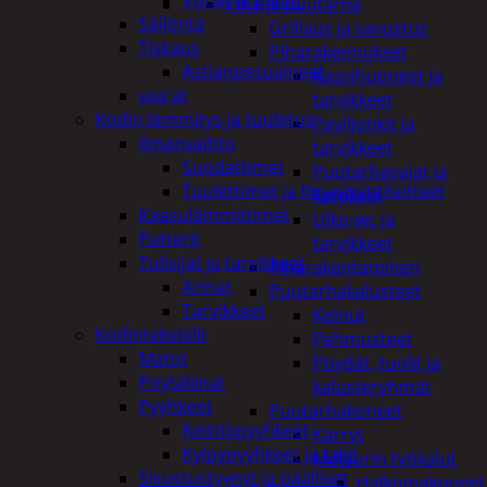
Piha ja puutarha
Säilöntä
Grillaus ja savustus
Tiskaus
Piharakennukset
Astianpesuaineet
Kasvihuoneet ja
vaa'at
tarvikkeet
Kodin lämmitys ja tuuletus
Paviljonkit ja
Ilmanvaihto
tarvikkeet
Suodattimet
Puutarhavajat ja
Tuulettimet ja Ilmastointilaitteet
katokset
Kaasulämmittimet
Ulko-wc ja
Patterit
tarvikkeet
Tulisijat ja tarvikkeet
Piharakentaminen
Arinat
Puutarhakalusteet
Tarvikkeet
Keinut
Kodintekstiilit
Pehmusteet
Matot
Pöydät, tuolit ja
Pöytäliinat
kalusteryhmät
Pyyhkeet
Puutarhakoneet
Keittiöpyyhkeet
Kärryt
Kylpypyyhkeet ja takit
Metsurin työkalut
Sisustustyynyt ja päälliset
Halkomakoneet