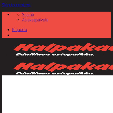
Skip to content
Sijainti
Asiakaspalvelu
Kirjaudu
Etsi: