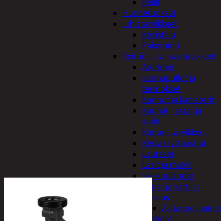
Peilit
Huonetuoksut
Juhlatarvikkeet
Koristelu
Paketointi
Keittiö ja taloustarvikkeet
Aterimet
Juomapullot ja
termokset
Kannut ja kanisterit
Kauhat, lastat ja
sudit
Kattaustarvikkeet
Kertakäyttöastiat
Lautaset
Lasit ja mukit
Leikkuulaudat
Padat ja kattilat
Tiskaus
Astianpesuaine
Säilöntä