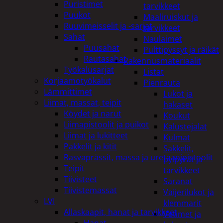
Puristimet
tarvikkeet
Puukot
Maaliruiskut ja
Ruuvimeisselit ja -sarjat
tarvikkeet
Sahat
Naulaimet
Puusahat
Pulttipyssyt ja räikät
Rautasahat
Rakennusmateriaalit
Työkalusarjat
Listat
Korjaamotyökalut
Pienrauta
Lämmittimet
Lukot ja
Liimat, massat, teipit
hakaset
Köydet ja narut
Koukut
Liimapistoolit ja puikot
Kalustejalat
Liimat ja lukitteet
Kulmat
Pakkelit ja kitit
Sakkelit,
Rasvaprässit, massa ja uretaanipistoolit
pylpyrät ja
Teipit
tarvikkeet
Tiivisteet
Saranat
Tiivistemassat
Vaijerilukot ja
LVI
klemmarit
Allaskaapit, hanat ja tarvikkeet
Vetimet ja
Hanat