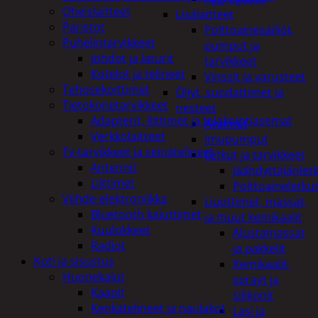
Oheislaitteet
Lisälaitteet
Paristot
Polttoainesäiliöt,
Puhelintarvikkeet
pumput ja
Johdot ja laturit
tarvikkeet
Kotelot ja telineet
Vinssit ja varusteet
Tehosekoittimet
Öljyt, suodattimet ja
Tietokonetarvikkeet
nesteet
Adapterit, liittimet ja telakointiasemat
Avaimet
Verkkolaitteet
Imupumput
Tv-tarvikkeet ja seinätelineet
Letkut ja tarvikkeet
Antennit
Jäähdyttäjänlet
Liittimet
Polttoaineletku
Viihde-elektroniikka
Liuottimet, massat,
Bluetooth kaiuttimet
ja muut kemikaalit
Kuulokkeet
Alustamassat
Radiot
ja pakkelit
Koti ja sisustus
Kemikaalit,
Huonekalut
sprayt ja
Kaapit
silikonit
Kenkätelineet ja naulakot
Lasi ja