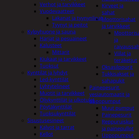
Verhot ja tarvikkeet
Kirveet ja
Vuodevaatteet
sahat
Lakanat ja tyynynlinat
Moottorisahat
Tyynyt ja peitot
ja tarvikkeet
Kylpyhuone ja sauna
Moottoris
Harjat ja pesuaineet
ja
Kalusteet
raivaussa
Mittarit
Viilat ja
Kiukaat ja tarvikkeet
teräketjut
Tuoksut
Oksasilppurit
Kynttilät ja lyhdyt
Tukkisakset ja
Led-kynttilät
sahapukit
Lyhtytelineet
Painepesurit,
Muotit ja tarvikkeet
vesiautomaatit ja
Öljykynttilät ja ulkotulet
uppopumput
Pöytäkynttilät
Muut pumput
Tuoksukynttilät
Painepesurit
Sisustusesineet
Reppuruiskut
Kalvot ja tarrat
ja painepullot
Kellot
Uppopumput