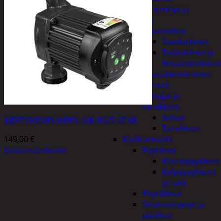
Kodin lämmitys ja
tuuletus
Ilmanvaihto
Suodattimet
Tuulettimet ja
Ilmastointilaitte
Kaasulämmittimet
Patterit
Tulisijat ja
tarvikkeet
Arinat
KIERTOVESIPUMPPU 60L RS25-6EAB
Tarvikkeet
149,00
€
Kodintekstiilit
Lisää ostoskoriin
Pyyhkeet
Keittiöpyyhkeet
Kylpypyyhkeet
ja takit
Pöytäliinat
Sisustustyynyt ja
päälliset