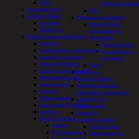
Peilit
jäähdytinnestee
Huonetuoksut
Öljyt
Juhlatarvikkeet
Perävaunutarvikkeet
Koristelu
Hinausköydet,
Paketointi
kiristysliinat ja
Keittiö ja taloustarvikkeet
kiinnikkeet
Aterimet
Hinausköydet
Juomapullot ja termokset
Kiristysliinat ja
Kannut ja kanisterit
tarvikkeet
Kattaustarvikkeet
Valot
Kauhat, lastat ja sudit
Rengas ja -
Kertakäyttöastiat
vannetarvikkeet
Lasit ja mukit
Sähköpotkulaudat,
Lautaset
skootterit ja ajoneuvot
Leikkuulaudat
Tukkikärryt ja
Leivinpaperit ja foliot
juontopulkat
Leivonta
Veneet ja
Padat ja kattilat
veneilytarvikkeet
Kattilat
Airot ja melat
Paistinpannut
Perämoottorit
Vuoat ja padat