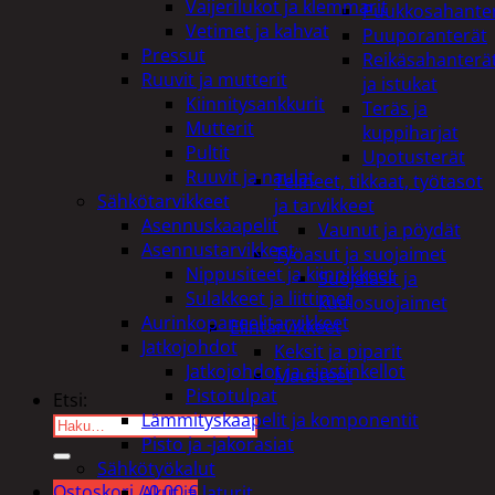
Vaijerilukot ja klemmarit
Puukkosahante
Vetimet ja kahvat
Puuporanterät
Pressut
Reikäsahanterä
Ruuvit ja mutterit
ja istukat
Kiinnitysankkurit
Teräs ja
Mutterit
kuppiharjat
Pultit
Upotusterät
Ruuvit ja naulat
Telineet, tikkaat, työtasot
Sähkötarvikkeet
ja tarvikkeet
Asennuskaapelit
Vaunut ja pöydät
Asennustarvikkeet
Työasut ja suojaimet
Nippusiteet ja kiinnikkeet
Suojalasit ja
Sulakkeet ja liittimet
kuulosuojaimet
Aurinkopaneelitarvikkeet
Elintarvikkeet
Jatkojohdot
Keksit ja piparit
Jatkojohdot ja ajastinkellot
Mausteet
Pistotulpat
Etsi:
Lämmityskaapelit ja komponentit
Pisto ja -jakorasiat
Sähkötyökalut
Ostoskori /
0,00
€
Akut ja laturit