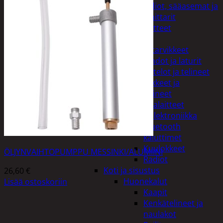
Kelloradiot, sääasemat ja
lämpömittarit
Oheislaitteet
Paristot
Puhelintarvikkeet
Johdot ja laturit
Kotelot ja telineet
Tv-tarvikkeet ja
seinätelineet
Varavirtalaitteet
Viihde-elektroniikka
Bluetooth
kaiuttimet
Kuulokkeet
ÖLJYNVAIHTOPUMPPU MESSINKI/ALUMIINI
Radiot
Koti ja sisustus
26,60
€
Huonekalut
Lisää ostoskoriin
Kaapit
Kenkätelineet ja
naulakot