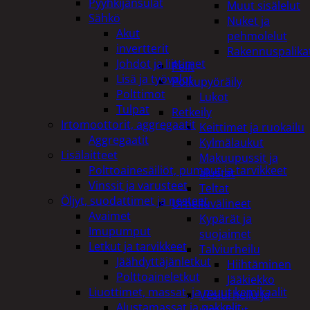
Pyyhkijänsulat
Muut sisälelut
Sähkö
Nuket ja
Akut
pehmolelut
invertterit
Rakennuspalika
Johdot ja liittimet
Pelit
Lisä ja työvalot
Polkupyöräily
Polttimot
Lukot
Tulpat
Retkeily
Irtomoottorit, aggregaatit
Keittimet ja ruokailu
Aggregaatit
Kylmälaukut
Lisälaitteet
Makuupussit ja
Polttoainesäiliöt, pumput ja tarvikkeet
alustat
Vinssit ja varusteet
Teltat
Öljyt, suodattimet ja nesteet
Urheiluvälineet
Avaimet
Kypärät ja
Imupumput
suojaimet
Letkut ja tarvikkeet
Talviurheilu
Jäähdyttäjänletkut
Hiihtäminen
Polttoaineletkut
Jääkiekko
Liuottimet, massat, ja muut kemikaalit
Vesiurheilu ja
Alustamassat ja pakkelit