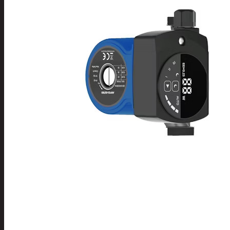
Tuotevalikoima
Poistotuotteet
Kausituotteet
Joulu
Joulu- ja kausivalot
Eläimet ja
tontut
Kyntteliköt
Valoketjut ja
kuusenvalot
Joulukoristeet
Kranssit ja
asetelmat
Tontut ja
muut
Joulutekstiilit
Paketointi
Marjastus
Talvi
Päivittäistavarat