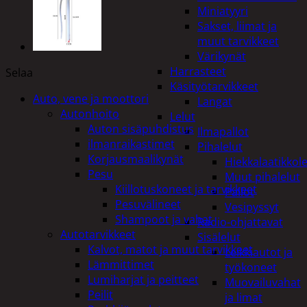
Miniatyyri
Sakset, liimat ja
muut tarvikkeet
Värikynät
Harrasteet
Selaa
Käsityötarvikkeet
Auto, vene ja moottori
Langat
Autonhoito
Lelut
Auton sisäpuhdistus
Ilmapallot
ilmanraikastimet
Pihalelut
Korjausmaalikynät
Hiekkalaatikkole
Pesu
Muut pihalelut
Kiillotuskoneet ja tarvikkeet
Pallot
Pesuvälineet
Vesipyssyt
Shampoot ja vahat
Radio-ohjattavat
Autotarvikkeet
Sisälelut
Kalvot, matot ja muut tarvikkeet
Leikkiautot ja
Lämmittimet
työkoneet
Lumiharjat ja peitteet
Muovailuvahat
Peilit
ja limat