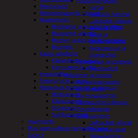
Puutarhatyökalut
Deodorantit
Harjat
Hammashygienia tuotteet
Kuokat ja haravat
Hiustenhoito
Lumikolat ja lapiot
Hiusharjat ja muotoilutuotteet
Saavit ja astiat
Hiuspinnit ja lenkit
Sahat ja
Hiusten ja parranleikkuukoneet
puutarhasakset
Hiusvärit
Reppuruiskut ja
Käsi ja jalkahoito
painepullot
Käsivoiteet ja rasvat
Pihapatsaat ja koristeet
Kynsisakset ja viilat
Postilaatikot
Kosmetiikka
Valaisimet ja lamput
Pesuharjat ja -sienet
Aurinkokennovalot
Shampoot, hoitaineet ja saippuat
Koristevalot
Hoitoaineet
Koristevalaisimet
Käsisaippuat
Loisteputket ja lamput
Shampoot
Pihavalaisimet
Suihkusaippuat
Sisävalaisimet
Hyvinvointi
Lednauhat ja listat
Muu kauneuden ja terveydenhoito
Pöytävalaisimet
Paperit
Yleisvalaisimet