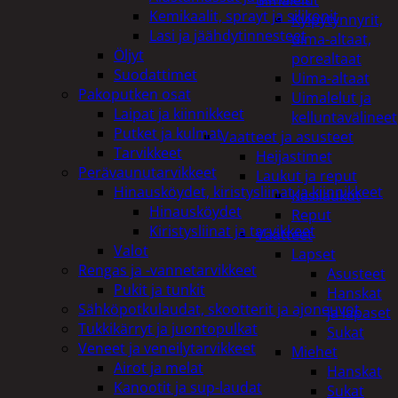
uimalelut
Kemikaalit, sprayt ja silikonit
Kylpytynnyrit,
Lasi ja jäähdytinnesteet
uima-altaat,
Öljyt
porealtaat
Suodattimet
Uima-altaat
Pakoputken osat
Uimalelut ja
Laipat ja kiinnikkeet
kelluntavälineet
Putket ja kulmat
Vaatteet ja asusteet
Tarvikkeet
Heijastimet
Perävaunutarvikkeet
Laukut ja reput
Hinausköydet, kiristysliinat ja kiinnikkeet
Käsilaukut
Hinausköydet
Reput
Kiristysliinat ja tarvikkeet
Vaatteet
Valot
Lapset
Rengas ja -vannetarvikkeet
Asusteet
Pukit ja tunkit
Hanskat
Sähköpotkulaudat, skootterit ja ajoneuvot
ja lapaset
Tukkikärryt ja juontopulkat
Sukat
Veneet ja veneilytarvikkeet
Miehet
Airot ja melat
Hanskat
Kanootit ja sup-laudat
Sukat