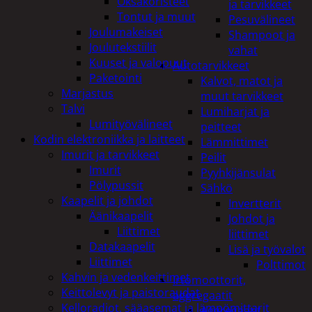
Oksakoristeet
ja tarvikkeet
Tontut ja muut
Pesuvälineet
Joulumakeiset
Shampoot ja
Joulutekstiilit
vahat
Kuuset ja valopuut
Autotarvikkeet
Paketointi
Kalvot, matot ja
Marjastus
muut tarvikkeet
Talvi
Lumiharjat ja
Lumityövälineet
peitteet
Kodin elektroniikka ja laitteet
Lämmittimet
Imurit ja tarvikkeet
Peilit
Imurit
Pyyhkijänsulat
Pölypussit
Sähkö
Kaapelit ja johdot
Invertterit
Äänikaapelit
Johdot ja
Liittimet
liittimet
Datakaapelit
Lisä ja työvalot
Liittimet
Polttimot
Kahvin ja vedenkeittimet
Irtomoottorit,
Keittolevyt ja paistoraudat
aggregaatit
Kelloradiot, sääasemat ja lämpömittarit
Aggregaatit