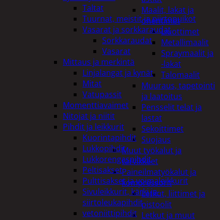
Taltat
Maalit, lakat ja
Tuurnat, meistit ja piirtopuikot
ohentimet
Vasarat ja sorkkaraudat
Liuottimet
Sorkkaraudat
Metallimaalit
Vasarat
Spraymaalit ja
Mittaus ja merkintä
-lakat
Linjalangat ja kynät
Talomaalit
Mitat
Muuraus, tapetointi
Vatupassit
ja laatoitus
Momenttiavaimet
Pensselit telat ja
Nitojat ja niitit
lastat
Pihdit ja leikkurit
Sekoittimet
Kuorintapihdit
Suojaus
Lukkopihdit
Muut työkalut ja
Lukkorengaspihdit
tarvikkeet
Peltisakset
Paineilmatyökalut ja
Pulttisakset ja voimaleikkurit
kompressorit
Sivuleikkurit, kärki ja-
Letkut, liittimet ja
siirtoleukapihdit
pistoolit
vetoniittipihdit
Letkut ja muut