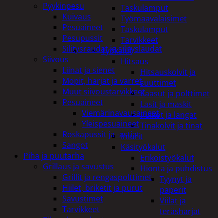
Pyykinpesu
Taskulamput
Kuivaus
Työmaavalaisimet
Pesuaineet
Taskulamput
Pesupussit
Tarvikkeet
Silitysraudat ja silityslaudat
Työkalut
Siivous
Hitsaus
Liinat ja sienet
Hitsauskolvit ja
Mopit, harjat ja varret
suuttimet
Muut siivoustarvikkeet
Kaasut ja polttimet
Pesuaineet
Lasit ja maskit
Viemärinavausaineet
Puikot ja langat
Yleispesuaineet
Tinakolvit ja tinat
Roskapussit ja -astiat
Imurit
Sangot
Käsityökalut
Piha ja puutarha
Erikoistyökalut
Grillaus ja savustus
Hionta ja puhdistus
Grillit ja rengaspolttimet
Tyynyt ja
Hiilet, briketit ja purut
paperit
Savustimet
Viilat ja
Tarvikkeet
teräsharjat