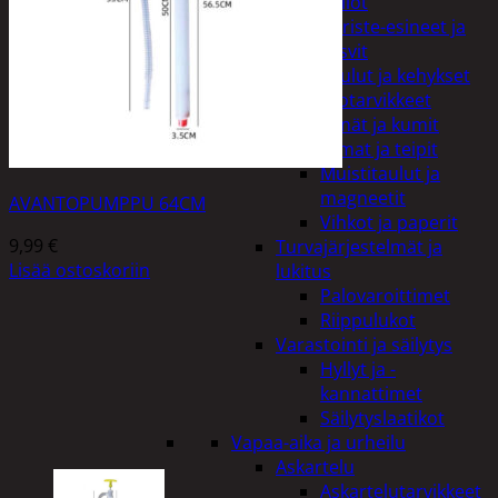
Kellot
Koriste-esineet ja
kasvit
Taulut ja kehykset
Toimistotarvikkeet
Kynät ja kumit
Liimat ja teipit
Muistitaulut ja
magneetit
AVANTOPUMPPU 64CM
Vihkot ja paperit
9,99
€
Turvajärjestelmät ja
Lisää ostoskoriin
lukitus
Palovaroittimet
Riippulukot
Varastointi ja säilytys
Hyllyt ja -
kannattimet
Säilytyslaatikot
Vapaa-aika ja urheilu
Askartelu
Askartelutarvikkeet