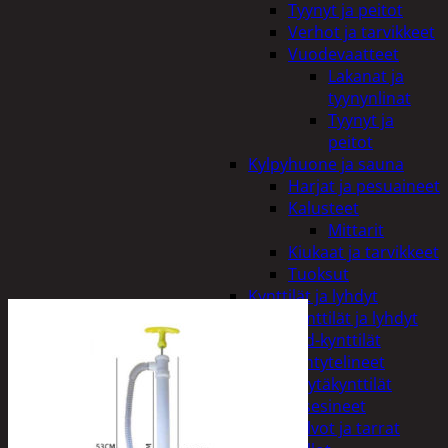
Tyynyt ja peitot
Verhot ja tarvikkeet
Vuodevaatteet
Lakanat ja
tyynynlinat
Tyynyt ja
peitot
Kylpyhuone ja sauna
Harjat ja pesuaineet
Kalusteet
Mittarit
Kiukaat ja tarvikkeet
Tuoksut
Kynttilät ja lyhdyt
Kynttilät ja lyhdyt
Led-kynttilät
Lyhtytelineet
Pöytäkynttilät
Sisustusesineet
Kalvot ja tarrat