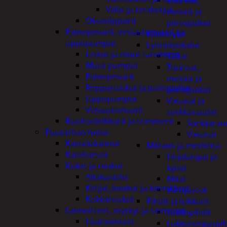
Tuurnat,
Viilat ja teräketjut
meistit ja
Oksasilppurit
piirtopuikot
Painepesurit, vesiautomaatit ja
Käsihöylät
uppopumput
Lyöntityökalut
Letkut ja muut tarvikkeet
Taltat
Muut pumput
Tuurnat,
Painepesurit
meistit ja
Reppuruiskut ja painepullot
piirtopuikot
Uppopumput
Vasarat ja
Vesiautomaatit
sorkkaraudat
Ruohonleikkurit ja trimmerit
Sorkkarau
Puutarhan hoito
Vasarat
Kastelukannut
Mittaus ja merkintä
Kateharsot
Linjalangat ja
Kukat ja ruukut
kynät
Altakastelu
Mitat
Ketjut, koukut ja kiinnikkeet
Vatupassit
Kukkaruukut
Pihdit ja leikkurit
Lannoitteet, myrkyt ja siemenet
Lukkopihdit
Lisäravinteet
Lukkorengaspih