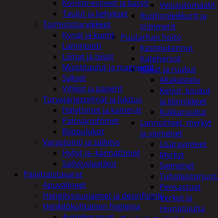
Koriste-esineet ja kasvit
Vesiautomaatit
Taulut ja kehykset
Ruohonleikkurit ja
Toimistotarvikkeet
trimmerit
Kynät ja kumit
Puutarhan hoito
Laminointi
Kastelukannut
Liimat ja teipit
Kateharsot
Muistitaulut ja magneetit
Kukat ja ruukut
Sakset
Altakastelu
Vihkot ja paperit
Ketjut, koukut
Turvajärjestelmät ja lukitus
ja kiinnikkeet
Hälyttimet ja kamerat
Kukkaruukut
Palovaroittimet
Lannoitteet, myrkyt
Riippulukot
ja siemenet
Varastointi ja säilytys
Lisäravinteet
Hyllyt ja -kannattimet
Myrkyt
Säilytyslaatikot
Siemenet
Päivittäistavarat
Tuholaistorjunt
Apuvälineet
Pensastuet
Hengityssuojaimet ja desinfiointi
Verkot ja
Henkilökohtainen hygienia
reunanauha
Aurinkorasvat