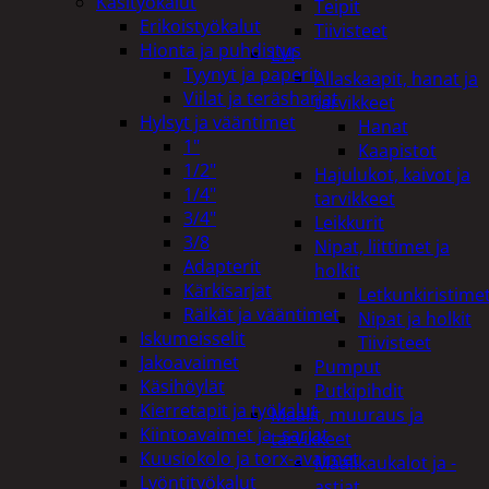
Käsityökalut
Teipit
Erikoistyökalut
Tiivisteet
Hionta ja puhdistus
LVI
Tyynyt ja paperit
Allaskaapit, hanat ja
Viilat ja teräsharjat
tarvikkeet
Hylsyt ja vääntimet
Hanat
1"
Kaapistot
1/2"
Hajulukot, kaivot ja
1/4"
tarvikkeet
3/4"
Leikkurit
3/8
Nipat, liittimet ja
Adapterit
holkit
Kärkisarjat
Letkunkiristime
Räikät ja vääntimet
Nipat ja holkit
Iskumeisselit
Tiivisteet
Jakoavaimet
Pumput
Käsihöylät
Putkipihdit
Kierretapit ja työkalut
Maalit, muuraus ja
Kiintoavaimet ja -sarjat
tarvikkeet
Kuusiokolo ja torx-avaimet
Maalikaukalot ja -
Lyöntityökalut
astiat