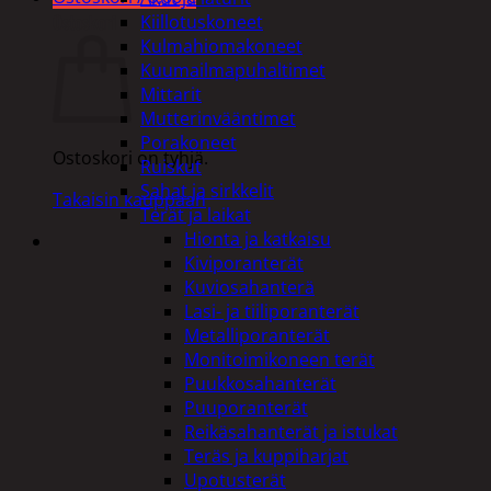
Ostoskori
Kiillotuskoneet
Kulmahiomakoneet
Kuumailmapuhaltimet
Mittarit
Mutterinvääntimet
Porakoneet
Ostoskori on tyhjä.
Ruiskut
Sahat ja sirkkelit
Takaisin kauppaan
Terät ja laikat
Hionta ja katkaisu
Kiviporanterät
Kuviosahanterä
Lasi- ja tiiliporanterät
Metalliporanterät
Monitoimikoneen terät
Puukkosahanterät
Puuporanterät
Reikäsahanterät ja istukat
Teräs ja kuppiharjat
Upotusterät