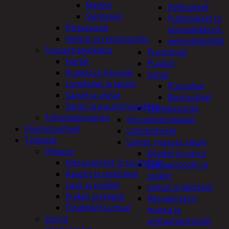
Myrkyt
Peltisakset
Siemenet
Pulttisakset ja
Pensastuet
voimaleikkurit
Verkot ja reunanauha
vetoniittipihdit
Puutarhatyökalut
Puristimet
Harjat
Puukot
Kuokat ja haravat
Sahat
Lumikolat ja lapiot
Puusahat
Saavit ja astiat
Rautasahat
Sahat ja puutarhasakset
Työkalusarjat
Tuholaistorjunta
Korjaamotyökalut
Poistotuotteet
Lämmittimet
Työkalut
Liimat, massat, teipit
Hitsaus
Köydet ja narut
Hitsauskolvit ja suuttimet
Liimapistoolit ja
Kaasut ja polttimet
puikot
Lasit ja maskit
Liimat ja lukitteet
Puikot ja langat
Rasvaprässit,
Tinakolvit ja tinat
massa ja
Imurit
uretaanipistoolit