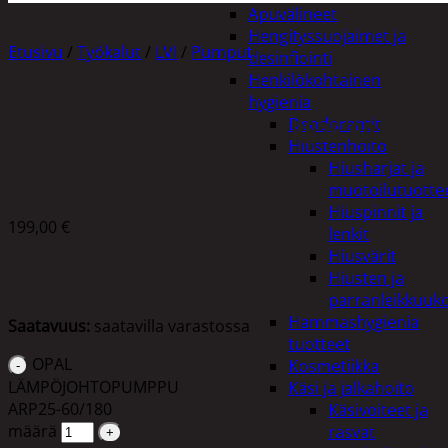
Apuvälineet
Hengityssuojaimet ja
Etusivu
/
Työkalut
/
LVI
/
Pumput
desinfiointi
Henkilökohtainen
hygienia
OPAL LÄMPÖJOHTOPUMPPU ARP25-60/180
Deodorantit
Hiustenhoito
Hiusharjat ja
muotoilutuotte
Hiuspinnit ja
199,00
€
lenkit
Hiusvärit
Hiusten ja
parranleikkuuk
Hammashygienia
Saatavuus:
saatavilla varastossa
tuotteet
OPAL
Kosmetiikka
LÄMPÖJOHTOPUMPPU
Käsi ja jalkahoito
ARP25-60/180
Käsivoiteet ja
määrä
rasvat