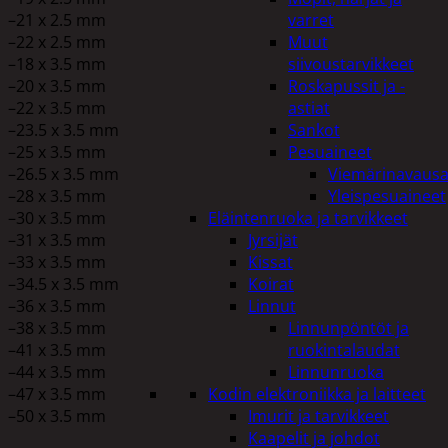
–21 x 2.5 mm
varret
–22 x 2.5 mm
Muut
–18 x 3.5 mm
siivoustarvikkeet
–20 x 3.5 mm
Roskapussit ja -
–22 x 3.5 mm
astiat
–23.5 x 3.5 mm
Sankot
–25 x 3.5 mm
Pesuaineet
–26.5 x 3.5 mm
Viemärinavausa
–28 x 3.5 mm
Yleispesuaineet
–30 x 3.5 mm
Eläintenruoka ja tarvikkeet
–31 x 3.5 mm
Jyrsijät
–33 x 3.5 mm
Kissat
–34.5 x 3.5 mm
Koirat
–36 x 3.5 mm
Linnut
–38 x 3.5 mm
Linnunpöntöt ja
–41 x 3.5 mm
ruokintalaudat
–44 x 3.5 mm
Linnunruoka
–47 x 3.5 mm
Kodin elektroniikka ja laitteet
–50 x 3.5 mm
Imurit ja tarvikkeet
Kaapelit ja johdot