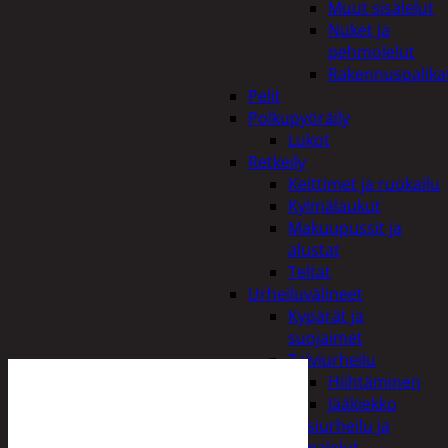
Muut sisälelut
Nuket ja
pehmolelut
Rakennuspalika
Pelit
Polkupyöräily
Lukot
Retkeily
Keittimet ja ruokailu
Kylmälaukut
Makuupussit ja
alustat
Teltat
Urheiluvälineet
Kypärät ja
suojaimet
Talviurheilu
Hiihtäminen
Jääkiekko
Vesiurheilu ja