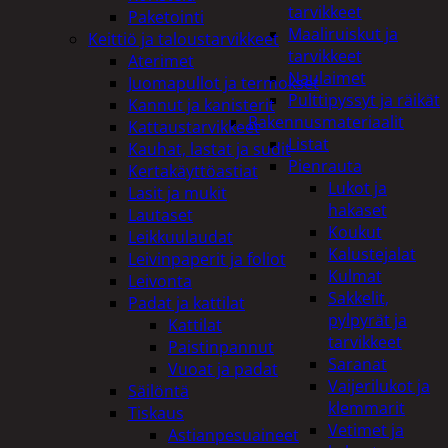
tarvikkeet
Paketointi
Maaliruiskut ja
Keittiö ja taloustarvikkeet
tarvikkeet
Aterimet
Naulaimet
Juomapullot ja termokset
Pulttipyssyt ja räikät
Kannut ja kanisterit
Rakennusmateriaalit
Kattaustarvikkeet
Listat
Kauhat, lastat ja sudit
Pienrauta
Kertakäyttöastiat
Lukot ja
Lasit ja mukit
hakaset
Lautaset
Koukut
Leikkuulaudat
Kalustejalat
Leivinpaperit ja foliot
Kulmat
Leivonta
Sakkelit,
Padat ja kattilat
pylpyrät ja
Kattilat
tarvikkeet
Paistinpannut
Saranat
Vuoat ja padat
Vaijerilukot ja
Säilöntä
klemmarit
Tiskaus
Vetimet ja
Astianpesuaineet