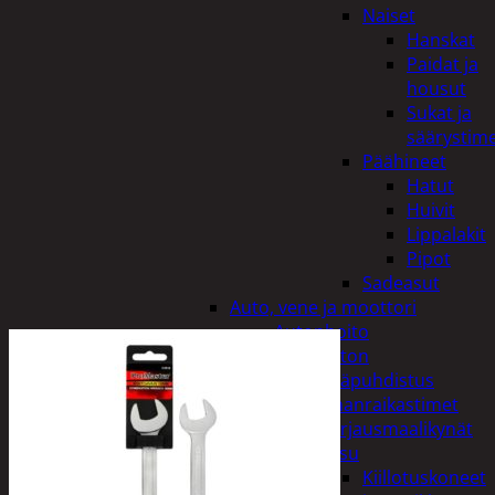
Naiset
Hanskat
Paidat ja
housut
Sukat ja
säärystim
Päähineet
Hatut
Huivit
Lippalakit
Pipot
Sadeasut
Auto, vene ja moottori
Autonhoito
Auton
sisäpuhdistus
Ilmanraikastimet
Korjausmaalikynät
Pesu
Kiillotuskoneet