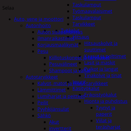
Taskulamput
Selaa
Työmaavalaisimet
Taskulamput
Auto, vene ja moottori
Tarvikkeet
Autonhoito
Työkalut
Auton sisäpuhdistus
Hitsaus
ilmanraikastimet
Hitsauskolvit ja
Korjausmaalikynät
suuttimet
Pesu
Kaasut ja polttimet
Kiillotuskoneet ja tarvikkeet
Lasit ja maskit
Pesuvälineet
Puikot ja langat
Shampoot ja vahat
Tinakolvit ja tinat
Autotarvikkeet
Imurit
Kalvot, matot ja muut tarvikkeet
Käsityökalut
Lämmittimet
Erikoistyökalut
Lumiharjat ja peitteet
Hionta ja puhdistus
Peilit
Tyynyt ja
Pyyhkijänsulat
paperit
Sähkö
Viilat ja
Akut
teräsharjat
invertterit