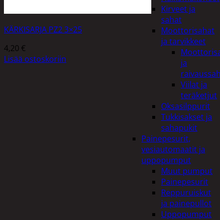
Kirveet ja
sahat
KÄRKISARJA PZ2 3×25
Moottorisahat
ja tarvikkeet
4,20
€
Moottoris
Lisää ostoskoriin
ja
raivaussa
Viilat ja
teräketjut
Oksasilppurit
Tukkisakset ja
sahapukit
Painepesurit,
vesiautomaatit ja
uppopumput
Muut pumput
Painepesurit
Reppuruiskut
ja painepullot
Uppopumput