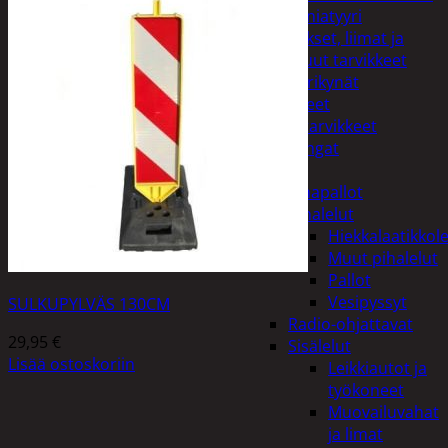
Miniatyyri
Sakset, liimat ja
muut tarvikkeet
Värikynät
Harrasteet
Käsityötarvikkeet
Langat
Lelut
Ilmapallot
Pihalelut
Hiekkalaatikkole
Muut pihalelut
Pallot
Vesipyssyt
SULKUPYLVÄS 130CM
Radio-ohjattavat
29,95
€
Sisälelut
Lisää ostoskoriin
Leikkiautot ja
työkoneet
Muovailuvahat
ja limat