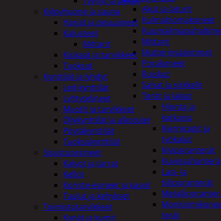
Tyynyt ja peitot
Akut ja laturit
Kylpyhuone ja sauna
Kulmahiomakoneet
Harjat ja pesuaineet
Kuumailmapuhaltim
Kalusteet
Mittarit
Mittarit
Mutterinvääntimet
Kiukaat ja tarvikkeet
Porakoneet
Tuoksut
Ruiskut
Kynttilät ja lyhdyt
Sahat ja sirkkelit
Led-kynttilät
Terät ja laikat
Lyhtytelineet
Hionta ja
Muotit ja tarvikkeet
katkaisu
Öljykynttilät ja ulkotulet
Kierretapit ja
Pöytäkynttilät
työkalut
Tuoksukynttilät
Kiviporanterät
Sisustusesineet
Kuviosahanterä
Kalvot ja tarrat
Lasi- ja
Kellot
tiiliporanterät
Koriste-esineet ja kasvit
Metalliporanter
Taulut ja kehykset
Monitoimikone
Toimistotarvikkeet
terät
Kynät ja kumit