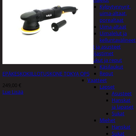
uimalelut
Kylpytynnyrit,
uima-altaat,
porealtaat
Uima-altaat
Uimalelut ja
kelluntavälineet
Vaatteet ja asusteet
Heijastimet
Laukut ja reput
Käsilaukut
Reput
EPÄKESKOKIILLOTUSKONE TOKYA OP5
Vaatteet
249,00
€
Lapset
Lue Lisää
Asusteet
Hanskat
ja lapaset
Sukat
Miehet
Hanskat
Sukat