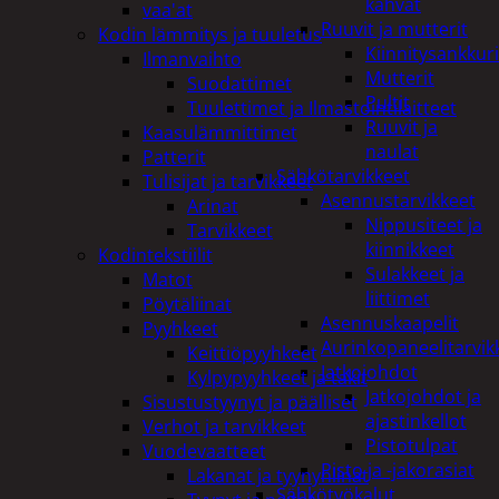
kahvat
vaa'at
Ruuvit ja mutterit
Kodin lämmitys ja tuuletus
Kiinnitysankkuri
Ilmanvaihto
Mutterit
Suodattimet
Pultit
Tuulettimet ja Ilmastointilaitteet
Ruuvit ja
Kaasulämmittimet
naulat
Patterit
Sähkötarvikkeet
Tulisijat ja tarvikkeet
Asennustarvikkeet
Arinat
Nippusiteet ja
Tarvikkeet
kiinnikkeet
Kodintekstiilit
Sulakkeet ja
Matot
liittimet
Pöytäliinat
Asennuskaapelit
Pyyhkeet
Aurinkopaneelitarvik
Keittiöpyyhkeet
Jatkojohdot
Kylpypyyhkeet ja takit
Jatkojohdot ja
Sisustustyynyt ja päälliset
ajastinkellot
Verhot ja tarvikkeet
Pistotulpat
Vuodevaatteet
Pisto ja -jakorasiat
Lakanat ja tyynynlinat
Sähkötyökalut