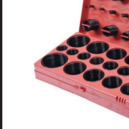
Tuotevalikoima
Poistotuotteet
Kausituotteet
Joulu
Joulu- ja kausivalot
Eläimet ja
tontut
Kyntteliköt
Valoketjut ja
kuusenvalot
Joulukoristeet
Kranssit ja
asetelmat
Tontut ja
muut
Joulutekstiilit
Paketointi
Marjastus
Talvi
Päivittäistavarat