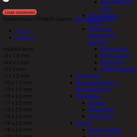
Kynsisakset ja
viilat
Lisää ostoskoriin
Pesuharjat ja -
Tuotetunnus:
YT06876
Osasto:
Korjaamotyökalut
sienet
Shampoot,
Kuvaus
hoitaineet ja
Lisätiedot
saippuat
-sisältää koot:
Hoitoaineet
–3 x 1.5 mm
Käsisaippuat
–4.4 x 2 mm
Shampoot
–5 x 2 mm
Suihkusaippuat
–7 x 1.5 mm
Hyvinvointi
–10 x 1.5 mm
Muu kauneuden ja
–13 x 1.5 mm
terveydenhoito
–10 x 2.5 mm
Pyykinpesu
–11 x 2.5 mm
Kuivaus
–13 x 2.5 mm
Pesuaineet
–14 x 2.5 mm
Pesupussit
–16 x 2.5 mm
Siivous
–18 x 2.5 mm
Liinat ja sienet
–19 x 2.5 mm
Mopit, harjat ja