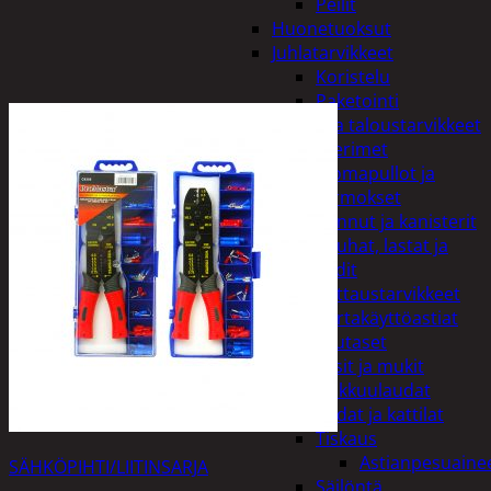
Peilit
Huonetuoksut
Juhlatarvikkeet
Koristelu
Paketointi
Keittiö ja taloustarvikkeet
Aterimet
Juomapullot ja
termokset
Kannut ja kanisterit
Kauhat, lastat ja
sudit
Kattaustarvikkeet
Kertakäyttöastiat
Lautaset
Lasit ja mukit
Leikkuulaudat
Padat ja kattilat
Tiskaus
Astianpesuaine
SÄHKÖPIHTI/LIITINSARJA
Säilöntä