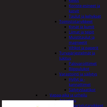
Kellot
Koriste-esineet ja
kasvit
Taulut ja kehykset
Toimistotarvikkeet
Kynät ja kumit
Liimat ja teipit
Muistitaulut ja
magneetit
Vihkot ja paperit
Turvajärjestelmät ja
lukitus
Palovaroittimet
Riippulukot
Varastointi ja säilytys
Hyllyt ja -
kannattimet
Säilytyslaatikot
Vapaa-aika ja urheilu
Askartelu
Askartelutarvikkeet