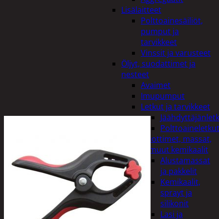
Lisälaitteet
Polttoainesäiliöt,
pumput ja
tarvikkeet
Vinssit ja varusteet
Öljyt, suodattimet ja
nesteet
Avaimet
Imupumput
Letkut ja tarvikkeet
Jäähdyttäjänlet
Polttoaineletku
Liuottimet, massat,
ja muut kemikaalit
Alustamassat
ja pakkelit
Kemikaalit,
sprayt ja
silikonit
Lasi ja