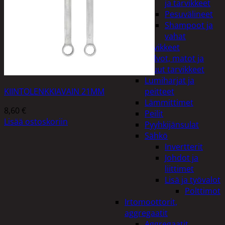
ja tarvikkeet
Pesuvälineet
Shampoot ja
vahat
Autotarvikkeet
Kalvot, matot ja
muut tarvikkeet
Lumiharjat ja
KIINTOLENKKIAVAIN 21MM
peitteet
Lämmittimet
8,60
€
Peilit
Lisää ostoskoriin
Pyyhkijänsulat
Sähkö
Invertterit
Johdot ja
liittimet
Lisä ja työvalot
Polttimot
Irtomoottorit,
aggregaatit
Aggregaatit