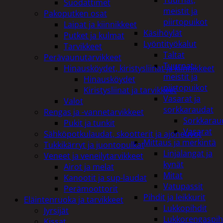
Tuurnat,
Suodattimet
meistit ja
Pakoputken osat
piirtopuikot
Laipat ja kiinnikkeet
Käsihöylät
Putket ja kulmat
Lyöntityökalut
Tarvikkeet
Taltat
Perävaunutarvikkeet
Tuurnat,
Hinausköydet, kiristysliinat ja kiinnikkeet
meistit ja
Hinausköydet
piirtopuikot
Kiristysliinat ja tarvikkeet
Vasarat ja
Valot
sorkkaraudat
Rengas ja -vannetarvikkeet
Sorkkarau
Pukit ja tunkit
Vasarat
Sähköpotkulaudat, skootterit ja ajoneuvot
Mittaus ja merkintä
Tukkikärryt ja juontopulkat
Linjalangat ja
Veneet ja veneilytarvikkeet
kynät
Airot ja melat
Mitat
Kanootit ja sup-laudat
Vatupassit
Perämoottorit
Pihdit ja leikkurit
Eläintenruoka ja tarvikkeet
Lukkopihdit
Jyrsijät
Lukkorengaspih
Kissat