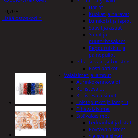
Puutarhatyökalut
Harjat
10,70
€
Kuokat ja haravat
Lisää ostoskoriin
Lumikolat ja lapiot
Saavit ja astiat
Sahat ja
puutarhasakset
Reppuruiskut ja
painepullot
Pihapatsaat ja koristeet
Postilaatikot
Valaisimet ja lamput
Aurinkokennovalot
Koristevalot
Koristevalaisimet
Loisteputket ja lamput
Pihavalaisimet
Sisävalaisimet
Lednauhat ja listat
Pöytävalaisimet
Yleisvalaisimet