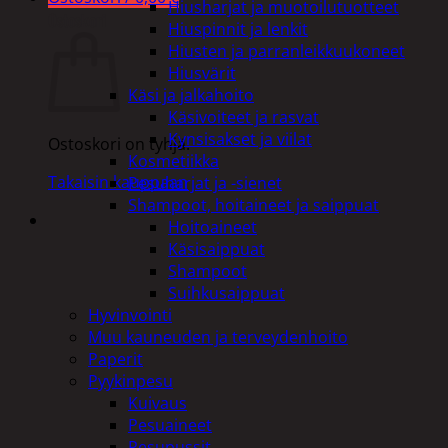
Hiusharjat ja muotoilutuotteet
Ostoskori
Hiuspinnit ja lenkit
Hiusten ja parranleikkuukoneet
Hiusvärit
Käsi ja jalkahoito
Käsivoiteet ja rasvat
Kynsisakset ja viilat
Ostoskori on tyhjä.
Kosmetiikka
Takaisin kauppaan
Pesuharjat ja -sienet
Shampoot, hoitaineet ja saippuat
Hoitoaineet
Käsisaippuat
Shampoot
Suihkusaippuat
Hyvinvointi
Muu kauneuden ja terveydenhoito
Paperit
Pyykinpesu
Kuivaus
Pesuaineet
Pesupussit