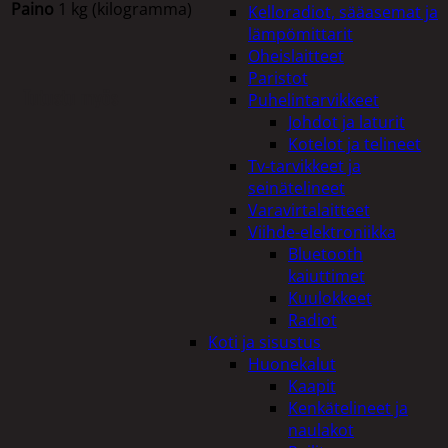
Paino
1 kg (kilogramma)
Kelloradiot, sääasemat ja
lämpömittarit
Oheislaitteet
Paristot
Tutustu myös
Puhelintarvikkeet
Johdot ja laturit
Kotelot ja telineet
Tv-tarvikkeet ja
seinätelineet
Varavirtalaitteet
Viihde-elektroniikka
Bluetooth
kaiuttimet
Kuulokkeet
Radiot
Koti ja sisustus
Huonekalut
Kaapit
Kenkätelineet ja
naulakot