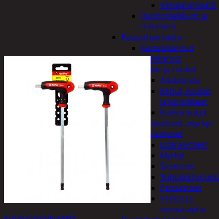
Vesiautomaatit
Ruohonleikkurit ja
trimmerit
Puutarhan hoito
Kastelukannut
Kateharsot
Kukat ja ruukut
Altakastelu
Ketjut, koukut
ja kiinnikkeet
Kukkaruukut
Lannoitteet, myrkyt
ja siemenet
Lisäravinteet
Myrkyt
Siemenet
Tuholaistorjunt
Pensastuet
Verkot ja
reunanauha
KUUSIOAVAIN 6MM