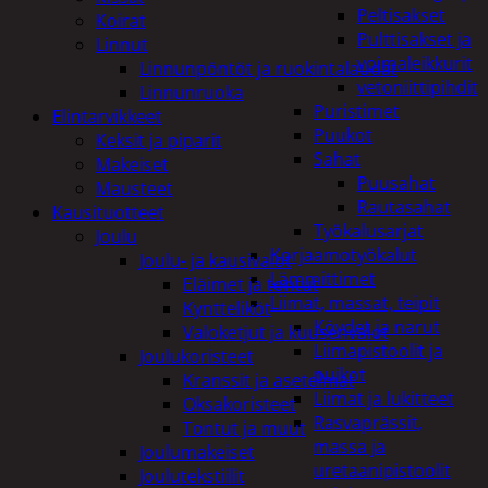
Peltisakset
Koirat
Pulttisakset ja
Linnut
voimaleikkurit
Linnunpöntöt ja ruokintalaudat
vetoniittipihdit
Linnunruoka
Puristimet
Elintarvikkeet
Puukot
Keksit ja piparit
Sahat
Makeiset
Puusahat
Mausteet
Rautasahat
Kausituotteet
Työkalusarjat
Joulu
Korjaamotyökalut
Joulu- ja kausivalot
Lämmittimet
Eläimet ja tontut
Liimat, massat, teipit
Kyntteliköt
Köydet ja narut
Valoketjut ja kuusenvalot
Liimapistoolit ja
Joulukoristeet
puikot
Kranssit ja asetelmat
Liimat ja lukitteet
Oksakoristeet
Rasvaprässit,
Tontut ja muut
massa ja
Joulumakeiset
uretaanipistoolit
Joulutekstiilit