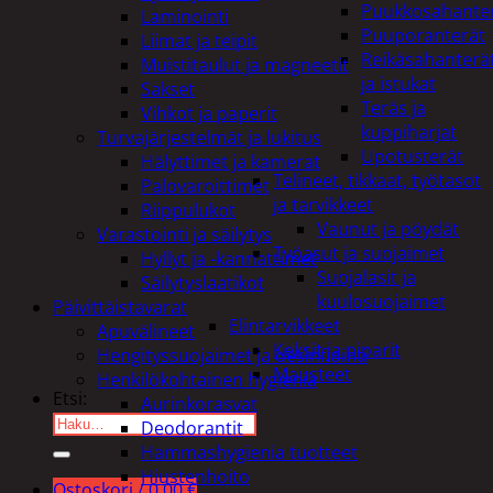
Puukkosahante
Laminointi
Puuporanterät
Liimat ja teipit
Reikäsahanterä
Muistitaulut ja magneetit
ja istukat
Sakset
Teräs ja
Vihkot ja paperit
kuppiharjat
Turvajärjestelmät ja lukitus
Upotusterät
Hälyttimet ja kamerat
Telineet, tikkaat, työtasot
Palovaroittimet
ja tarvikkeet
Riippulukot
Vaunut ja pöydät
Varastointi ja säilytys
Työasut ja suojaimet
Hyllyt ja -kannattimet
Suojalasit ja
Säilytyslaatikot
kuulosuojaimet
Päivittäistavarat
Elintarvikkeet
Apuvälineet
Keksit ja piparit
Hengityssuojaimet ja desinfiointi
Mausteet
Henkilökohtainen hygienia
Etsi:
Aurinkorasvat
Deodorantit
Hammashygienia tuotteet
Hiustenhoito
Ostoskori /
0,00
€