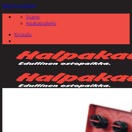
Skip to content
Sijainti
Asiakaspalvelu
Kirjaudu
Etsi: