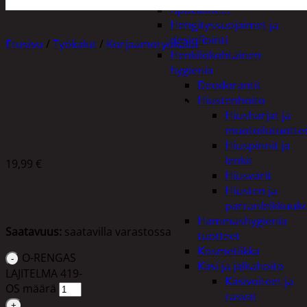
Apuvälineet
Hengityssuojaimet ja
desinfiointi
Etusivu
/
Työkalut
/
Korjaamotyökalut
Henkilökohtainen
hygienia
Deodorantit
O-RENGAS LAJITELMA 419-OS
Hiustenhoito
Hiusharjat ja
muotoilutuotte
Hiuspinnit ja
lenkit
19,99
€
Hiusvärit
Hiusten ja
parranleikkuuk
Hammashygienia
Saatavuus:
saatavilla varastossa
tuotteet
Kosmetiikka
O-RENGAS
Käsi ja jalkahoito
LAJITELMA 419-
Käsivoiteet ja
OS määrä
rasvat