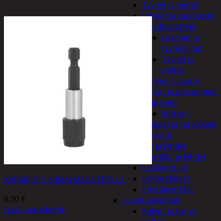
Tyynyt ja peitot
Verhot ja tarvikkeet
Vuodevaatteet
Lakanat ja
tyynynlinat
Tyynyt ja
peitot
Kylpyhuone ja sauna
Harjat ja pesuaineet
Kalusteet
Mittarit
Kiukaat ja tarvikkeet
Tuoksut
Kynttilät ja lyhdyt
Kynttilät ja lyhdyt
Led-kynttilät
Lyhtytelineet
KÄRKIPIDIN 60MM MAGNEETILLA
Pöytäkynttilät
8,30
€
Sisustusesineet
Lisää ostoskoriin
Kalvot ja tarrat