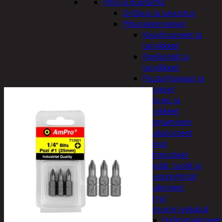
Piha ja puutarha
Grillaus ja savustus
Piharakennukset
Kasvihuoneet ja
tarvikkeet
Paviljonkit ja
tarvikkeet
Puutarhavajat ja
katokset
Ulko-wc ja
tarvikkeet
Piharakentaminen
Puutarhakalusteet
Keinut
Pehmusteet
Pöydät, tuolit ja
kalusteryhmät
Puutarhakoneet
Kärryt
Metsurin työkalut
Halkomakoneet