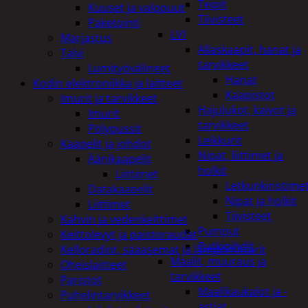
Teipit
Kuuset ja valopuut
Tiivisteet
Paketointi
LVI
Marjastus
Allaskaapit, hanat ja
Talvi
tarvikkeet
Lumityövälineet
Hanat
Kodin elektroniikka ja laitteet
Kaapistot
Imurit ja tarvikkeet
Hajulukot, kaivot ja
Imurit
tarvikkeet
Pölypussit
Leikkurit
Kaapelit ja johdot
Nipat, liittimet ja
Äänikaapelit
holkit
Liittimet
Letkunkiristime
Datakaapelit
Nipat ja holkit
Liittimet
Tiivisteet
Kahvin ja vedenkeittimet
Pumput
Keittolevyt ja paistoraudat
Putkipihdit
Kelloradiot, sääasemat ja lämpömittarit
Maalit, muuraus ja
Oheislaitteet
tarvikkeet
Paristot
Maalikaukalot ja -
Puhelintarvikkeet
astiat