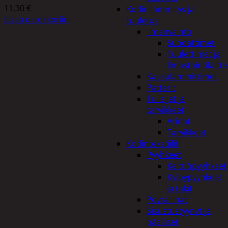
11,30
€
Kodin lämmitys ja
Lisää ostoskoriin
tuuletus
Ilmanvaihto
Suodattimet
Tuulettimet ja
Ilmastointilaitte
Kaasulämmittimet
Patterit
Tulisijat ja
tarvikkeet
Arinat
Tarvikkeet
Kodintekstiilit
Pyyhkeet
Keittiöpyyhkeet
Kylpypyyhkeet
ja takit
Pöytäliinat
Sisustustyynyt ja
päälliset