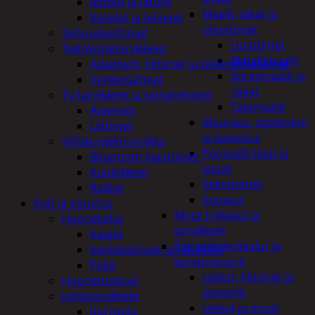
Johdot ja laturit
Maalit, lakat ja
Kotelot ja telineet
ohentimet
Tehosekoittimet
Liuottimet
Tietokonetarvikkeet
Metallimaalit
Adapterit, liittimet ja telakointiasemat
Spraymaalit ja
Verkkolaitteet
-lakat
Tv-tarvikkeet ja seinätelineet
Talomaalit
Antennit
Muuraus, tapetointi
Liittimet
ja laatoitus
Viihde-elektroniikka
Pensselit telat ja
Bluetooth kaiuttimet
lastat
Kuulokkeet
Sekoittimet
Radiot
Suojaus
Koti ja sisustus
Muut työkalut ja
Huonekalut
tarvikkeet
Kaapit
Paineilmatyökalut ja
Kenkätelineet ja naulakot
kompressorit
Peilit
Letkut, liittimet ja
Huonetuoksut
pistoolit
Juhlatarvikkeet
Letkut ja muut
Koristelu