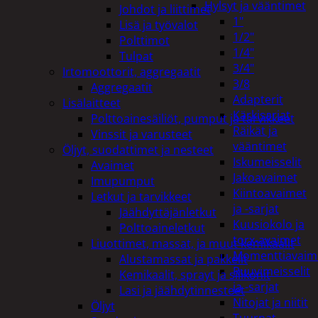
Hylsyt ja vääntimet
Johdot ja liittimet
1"
Lisä ja työvalot
1/2"
Polttimot
1/4"
Tulpat
3/4"
Irtomoottorit, aggregaatit
3/8
Aggregaatit
Adapterit
Lisälaitteet
Kärkisarjat
Polttoainesäiliöt, pumput ja tarvikkeet
Räikät ja
Vinssit ja varusteet
vääntimet
Öljyt, suodattimet ja nesteet
Iskumeisselit
Avaimet
Jakoavaimet
Imupumput
Kiintoavaimet
Letkut ja tarvikkeet
ja -sarjat
Jäähdyttäjänletkut
Kuusiokolo ja
Polttoaineletkut
torx-avaimet
Liuottimet, massat, ja muut kemikaalit
Momenttiavaim
Alustamassat ja pakkelit
Ruuvimeisselit
Kemikaalit, sprayt ja silikonit
ja -sarjat
Lasi ja jäähdytinnesteet
Nitojat ja niitit
Öljyt