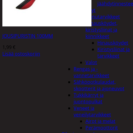
jäähdytinnestee
Öljyt
Perävaunutarvikkeet
Hinausköydet,
kiristysliinat ja
JOUSIPURISTIN 100MM
kiinnikkeet
Hinausköydet
1,99
€
Kiristysliinat ja
Lisää ostoskoriin
tarvikkeet
Valot
Rengas ja -
vannetarvikkeet
Sähköpotkulaudat,
skootterit ja ajoneuvot
Tukkikärryt ja
juontopulkat
Veneet ja
veneilytarvikkeet
Airot ja melat
Perämoottorit