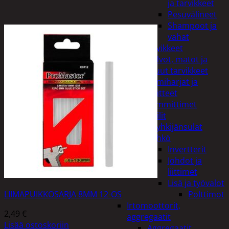
ja tarvikkeet
Pesuvälineet
Shampoot ja
vahat
Autotarvikkeet
Kalvot, matot ja
muut tarvikkeet
Lumiharjat ja
peitteet
Lämmittimet
Peilit
Pyyhkijänsulat
Sähkö
Invertterit
Johdot ja
liittimet
Lisä ja työvalot
LIIMAPUIKKOSARJA 8MM 12-OS
Polttimot
Irtomoottorit,
2,49
€
aggregaatit
Lisää ostoskoriin
Aggregaatit