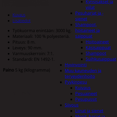
Kynsisakset ja
viilat
Pesuharjat ja -
Kuvaus
sienet
Lisätiedot
Shampoot,
hoitaineet ja
Työkuorma enintään: 3000 kg.
saippuat
Materiaali: 100 % polyesteriä.
Hoitoaineet
Pituus: 8 m.
Käsisaippuat
Leveys: 90 mm.
Shampoot
Varmuuskerroin: 7:1.
Suihkusaippuat
Standardi: EN 1492-1.
Hyvinvointi
Paino
5 kg (kilogramma)
Muu kauneuden ja
terveydenhoito
Pyykinpesu
Kuivaus
Tutustu myös
Pesuaineet
Pesupussit
Siivous
Liinat ja sienet
Mopit, harjat ja