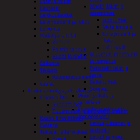
Lasit ja mukit
Maalit, lakat ja
Lautaset
ohentimet
Leikkuulaudat
Liuottimet
Leivinpaperit ja foliot
Metallimaalit
Leivonta
Spraymaalit ja
Padat ja kattilat
-lakat
Kattilat
Talomaalit
Paistinpannut
Muuraus, tapetointi
Vuoat ja padat
ja laatoitus
Säilöntä
Pensselit telat ja
Tiskaus
lastat
Astianpesuaineet
Sekoittimet
vaa'at
Suojaus
Kodin lämmitys ja tuuletus
Muut työkalut ja
Ilmanvaihto
tarvikkeet
Suodattimet
Paineilmatyökalut ja
Tuulettimet ja Ilmastointilaitteet
kompressorit
Kaasulämmittimet
Letkut, liittimet ja
Patterit
pistoolit
Tulisijat ja tarvikkeet
Letkut ja muut
Arinat