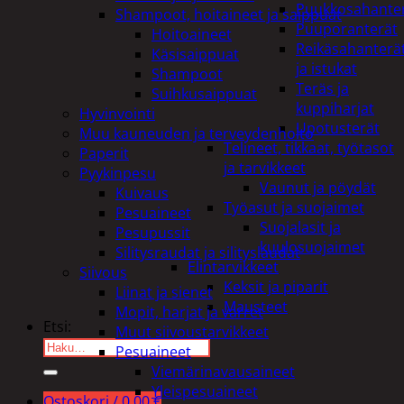
Puukkosahante
Shampoot, hoitaineet ja saippuat
Puuporanterät
Hoitoaineet
Reikäsahanterä
Käsisaippuat
ja istukat
Shampoot
Teräs ja
Suihkusaippuat
kuppiharjat
Hyvinvointi
Upotusterät
Muu kauneuden ja terveydenhoito
Telineet, tikkaat, työtasot
Paperit
ja tarvikkeet
Pyykinpesu
Vaunut ja pöydät
Kuivaus
Työasut ja suojaimet
Pesuaineet
Suojalasit ja
Pesupussit
kuulosuojaimet
Silitysraudat ja silityslaudat
Elintarvikkeet
Siivous
Keksit ja piparit
Liinat ja sienet
Mausteet
Mopit, harjat ja varret
Etsi:
Muut siivoustarvikkeet
Pesuaineet
Viemärinavausaineet
Yleispesuaineet
Ostoskori /
0,00
€