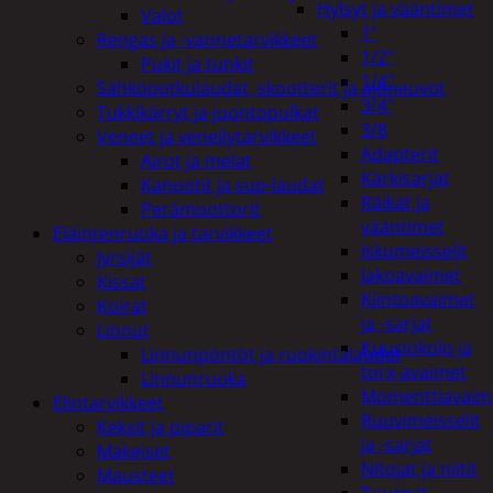
Hylsyt ja vääntimet
Valot
1"
Rengas ja -vannetarvikkeet
1/2"
Pukit ja tunkit
1/4"
Sähköpotkulaudat, skootterit ja ajoneuvot
3/4"
Tukkikärryt ja juontopulkat
3/8
Veneet ja veneilytarvikkeet
Adapterit
Airot ja melat
Kärkisarjat
Kanootit ja sup-laudat
Räikät ja
Perämoottorit
vääntimet
Eläintenruoka ja tarvikkeet
Iskumeisselit
Jyrsijät
Jakoavaimet
Kissat
Kiintoavaimet
Koirat
ja -sarjat
Linnut
Kuusiokolo ja
Linnunpöntöt ja ruokintalaudat
torx-avaimet
Linnunruoka
Momenttiavaim
Elintarvikkeet
Ruuvimeisselit
Keksit ja piparit
ja -sarjat
Makeiset
Nitojat ja niitit
Mausteet