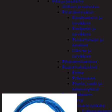
Piha ja puutarha
Grillaus ja savustus
Piharakennukset
Kasvihuoneet ja
tarvikkeet
Paviljonkit ja
tarvikkeet
Puutarhavajat ja
katokset
Ulko-wc ja
tarvikkeet
Piharakentaminen
Puutarhakalusteet
Keinut
Pehmusteet
Pöydät, tuolit ja
kalusteryhmät
Puutarhakoneet
Kärryt
Metsurin työkalut
Halkomakoneet