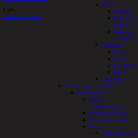
Naiset
5,50
€
Hanskat
Lisää ostoskoriin
Paidat ja
housut
Sukat ja
säärystim
Päähineet
Hatut
Huivit
Lippalakit
Pipot
Sadeasut
Auto, vene ja moottori
Autonhoito
Auton
sisäpuhdistus
Ilmanraikastimet
Korjausmaalikynät
Pesu
Kiillotuskoneet