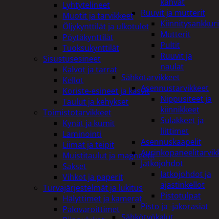
kahvat
Lyhtytelineet
Ruuvit ja mutterit
Muotit ja tarvikkeet
Kiinnitysankkuri
Öljykynttilät ja ulkotulet
Mutterit
Pöytäkynttilät
Pultit
Tuoksukynttilät
Ruuvit ja
Sisustusesineet
naulat
Kalvot ja tarrat
Sähkötarvikkeet
Kellot
Asennustarvikkeet
Koriste-esineet ja kasvit
Nippusiteet ja
Taulut ja kehykset
kiinnikkeet
Toimistotarvikkeet
Sulakkeet ja
Kynät ja kumit
liittimet
Laminointi
Asennuskaapelit
Liimat ja teipit
Aurinkopaneelitarvik
Muistitaulut ja magneetit
Jatkojohdot
Sakset
Jatkojohdot ja
Vihkot ja paperit
ajastinkellot
Turvajärjestelmät ja lukitus
Pistotulpat
Hälyttimet ja kamerat
Pisto ja -jakorasiat
Palovaroittimet
Sähkötyökalut