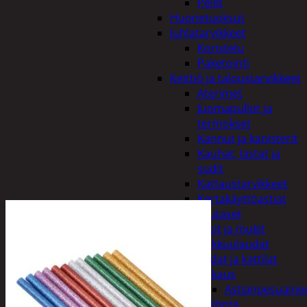
Peilit
Huonetuoksut
Juhlatarvikkeet
Koristelu
Paketointi
Keittiö ja taloustarvikkeet
Aterimet
Juomapullot ja
termokset
Kannut ja kanisterit
Kauhat, lastat ja
sudit
Kattaustarvikkeet
Kertakäyttöastiat
Lautaset
Lasit ja mukit
Leikkuulaudat
Padat ja kattilat
Tiskaus
Astianpesuaine
Säilöntä