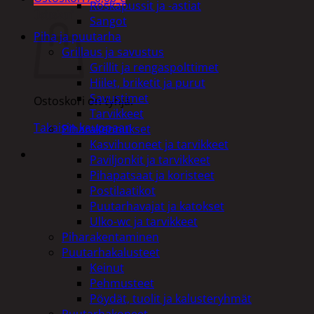
Roskapussit ja -astiat
Ostoskori
Sangot
Piha ja puutarha
Grillaus ja savustus
Grillit ja rengaspolttimet
Hiilet, briketit ja purut
Savustimet
Ostoskori on tyhjä.
Tarvikkeet
Takaisin kauppaan
Piharakennukset
Kasvihuoneet ja tarvikkeet
Paviljonkit ja tarvikkeet
Pihapatsaat ja koristeet
Postilaatikot
Puutarhavajat ja katokset
Ulko-wc ja tarvikkeet
Piharakentaminen
Puutarhakalusteet
Keinut
Pehmusteet
Pöydät, tuolit ja kalusteryhmät
Puutarhakoneet