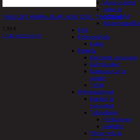
Muut sisälelut
Nuket ja
pehmolelut
FINBULLET KUUMALIIMAPUIKKO 12KPL 7,2x100MM
Rakennuspalika
1,99
€
Pelit
Lisää ostoskoriin
Polkupyöräily
Lukot
Retkeily
Keittimet ja ruokailu
Kylmälaukut
Makuupussit ja
alustat
Teltat
Urheiluvälineet
Kypärät ja
suojaimet
Talviurheilu
Hiihtäminen
Jääkiekko
Vesiurheilu ja