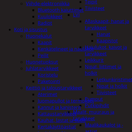
Teipit
Viihde-elektroniikka
Tiivisteet
Bluetooth kaiuttimet
LVI
Kuulokkeet
Allaskaapit, hanat ja
Radiot
tarvikkeet
Koti ja sisustus
Hanat
Huonekalut
Kaapistot
Kaapit
Hajulukot, kaivot ja
Kenkätelineet ja naulakot
tarvikkeet
Peilit
Leikkurit
Huonetuoksut
Nipat, liittimet ja
Juhlatarvikkeet
holkit
Koristelu
Letkunkiristime
Paketointi
Nipat ja holkit
Keittiö ja taloustarvikkeet
Tiivisteet
Aterimet
Pumput
Juomapullot ja termokset
Putkipihdit
Kannut ja kanisterit
Maalit, muuraus ja
Kattaustarvikkeet
tarvikkeet
Kauhat, lastat ja sudit
Maalikaukalot ja -
Kertakäyttöastiat
astiat