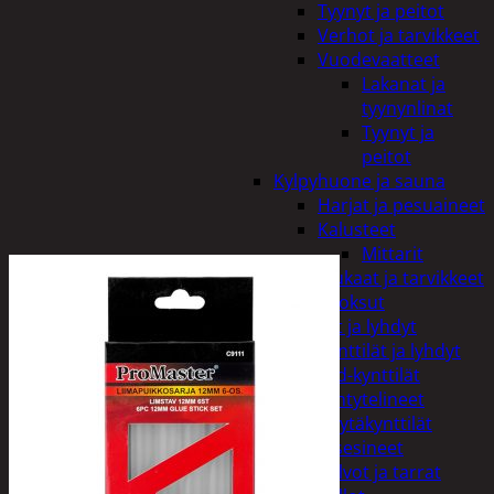
Tyynyt ja peitot
Verhot ja tarvikkeet
Vuodevaatteet
Lakanat ja
tyynynlinat
Tyynyt ja
peitot
Kylpyhuone ja sauna
Harjat ja pesuaineet
Kalusteet
Mittarit
Kiukaat ja tarvikkeet
Tuoksut
Kynttilät ja lyhdyt
Kynttilät ja lyhdyt
Led-kynttilät
Lyhtytelineet
Pöytäkynttilät
Sisustusesineet
Kalvot ja tarrat