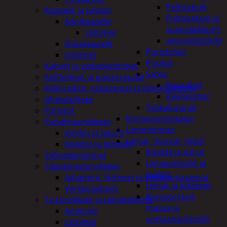
Peltisakset
Kaapelit ja johdot
Pulttisakset ja
Äänikaapelit
voimaleikkurit
Liittimet
vetoniittipihdit
Datakaapelit
Puristimet
Liittimet
Puukot
Kahvin ja vedenkeittimet
Sahat
Keittolevyt ja paistoraudat
Puusahat
Kelloradiot, sääasemat ja lämpömittarit
Rautasahat
Oheislaitteet
Työkalusarjat
Paristot
Korjaamotyökalut
Puhelintarvikkeet
Lämmittimet
Johdot ja laturit
Liimat, massat, teipit
Kotelot ja telineet
Köydet ja narut
Tehosekoittimet
Liimapistoolit ja
Tietokonetarvikkeet
puikot
Adapterit, liittimet ja telakointiasemat
Liimat ja lukitteet
Verkkolaitteet
Rasvaprässit,
Tv-tarvikkeet ja seinätelineet
massa ja
Antennit
uretaanipistoolit
Liittimet