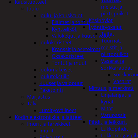
Tuurnat,
Kausituotteet
meistit ja
Joulu
piirtopuikot
Joulu- ja kausivalot
Käsihöylät
Eläimet ja tontut
Lyöntityökalut
Kyntteliköt
Taltat
Valoketjut ja kuusenvalot
Tuurnat,
Joulukoristeet
meistit ja
Kranssit ja asetelmat
piirtopuikot
Oksakoristeet
Vasarat ja
Tontut ja muut
sorkkaraudat
Joulumakeiset
Sorkkarau
Joulutekstiilit
Vasarat
Kuuset ja valopuut
Mittaus ja merkintä
Paketointi
Linjalangat ja
Marjastus
kynät
Talvi
Mitat
Lumityövälineet
Vatupassit
Kodin elektroniikka ja laitteet
Pihdit ja leikkurit
Imurit ja tarvikkeet
Lukkopihdit
Imurit
Lukkorengaspih
Pölypussit