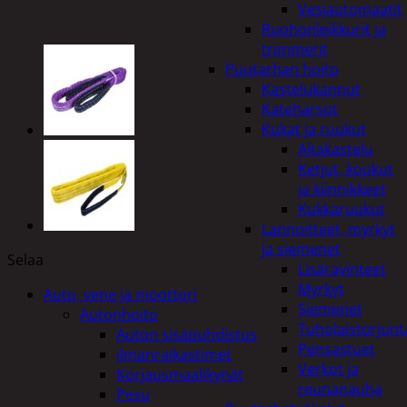
Vesiautomaatit
Ruohonleikkurit ja
trimmerit
Puutarhan hoito
Kastelukannut
Kateharsot
Kukat ja ruukut
Altakastelu
Ketjut, koukut
ja kiinnikkeet
Kukkaruukut
Lannoitteet, myrkyt
ja siemenet
Selaa
Lisäravinteet
Myrkyt
Auto, vene ja moottori
Siemenet
Autonhoito
Tuholaistorjunt
Auton sisäpuhdistus
Pensastuet
ilmanraikastimet
Verkot ja
Korjausmaalikynät
reunanauha
Pesu