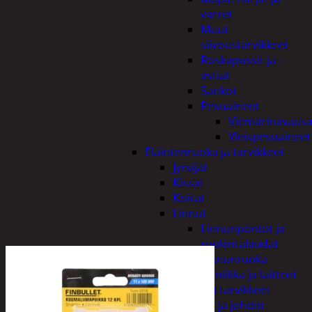
varret
Muut
siivoustarvikkeet
Roskapussit ja -
astiat
Sankot
Pesuaineet
Viemärinavausa
Yleispesuaineet
Eläintenruoka ja tarvikkeet
Jyrsijät
Kissat
Koirat
Linnut
Linnunpöntöt ja
ruokintalaudat
Linnunruoka
Kodin elektroniikka ja laitteet
Imurit ja tarvikkeet
Kaapelit ja johdot