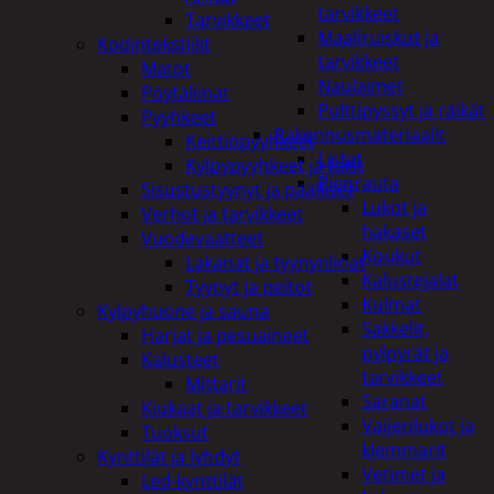
tarvikkeet
Tarvikkeet
Maaliruiskut ja
Kodintekstiilit
tarvikkeet
Matot
Naulaimet
Pöytäliinat
Pulttipyssyt ja räikät
Pyyhkeet
Rakennusmateriaalit
Keittiöpyyhkeet
Listat
Kylpypyyhkeet ja takit
Pienrauta
Sisustustyynyt ja päälliset
Lukot ja
Verhot ja tarvikkeet
hakaset
Vuodevaatteet
Koukut
Lakanat ja tyynynlinat
Kalustejalat
Tyynyt ja peitot
Kulmat
Kylpyhuone ja sauna
Sakkelit,
Harjat ja pesuaineet
pylpyrät ja
Kalusteet
tarvikkeet
Mittarit
Saranat
Kiukaat ja tarvikkeet
Vaijerilukot ja
Tuoksut
klemmarit
Kynttilät ja lyhdyt
Vetimet ja
Led-kynttilät