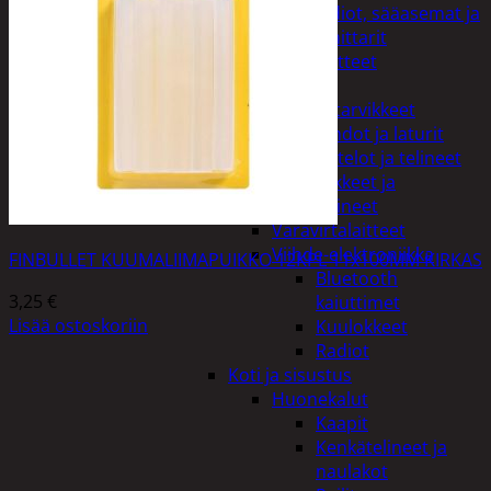
Kelloradiot, sääasemat ja
lämpömittarit
Oheislaitteet
Paristot
Puhelintarvikkeet
Johdot ja laturit
Kotelot ja telineet
Tv-tarvikkeet ja
seinätelineet
Varavirtalaitteet
Viihde-elektroniikka
FINBULLET KUUMALIIMAPUIKKO 12KPL 11x100MM KIRKAS
Bluetooth
3,25
€
kaiuttimet
Lisää ostoskoriin
Kuulokkeet
Radiot
Koti ja sisustus
Huonekalut
Kaapit
Kenkätelineet ja
naulakot