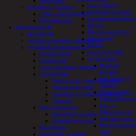
Riippulukot
Akut ja laturit
Varastointi ja säilytys
Kulmahiomakoneet
Hyllyt ja -kannattimet
Kuumailmapuhaltim
Säilytyslaatikot
Mittarit
Päivittäistavarat
Mutterinvääntimet
Apuvälineet
Porakoneet
Hengityssuojaimet ja desinfiointi
Ruiskut
Henkilökohtainen hygienia
Sahat ja sirkkelit
Aurinkorasvat
Terät ja laikat
Deodorantit
Hionta ja
Hammashygienia tuotteet
katkaisu
Hiustenhoito
Kierretapit ja
Hiusharjat ja muotoilutuotteet
työkalut
Hiuspinnit ja lenkit
Kiviporanterät
Hiusten ja parranleikkuukoneet
Kuviosahanterä
Hiusvärit
Lasi- ja
Käsi ja jalkahoito
tiiliporanterät
Käsivoiteet ja rasvat
Metalliporanter
Kynsisakset ja viilat
Monitoimikone
Kosmetiikka
terät
Pesuharjat ja -sienet