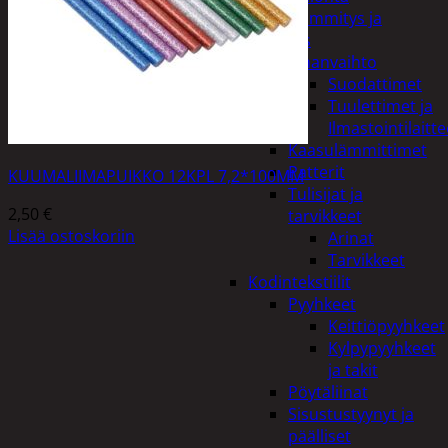
Kodin lämmitys ja
tuuletus
Ilmanvaihto
Suodattimet
Tuulettimet ja
Ilmastointilaitte
Kaasulämmittimet
Patterit
KUUMALIIMAPUIKKO 12KPL 7,2*100MM
Tulisijat ja
2,50
€
tarvikkeet
Lisää ostoskoriin
Arinat
Tarvikkeet
Kodintekstiilit
Pyyhkeet
Keittiöpyyhkeet
Kylpypyyhkeet
ja takit
Pöytäliinat
Sisustustyynyt ja
päälliset