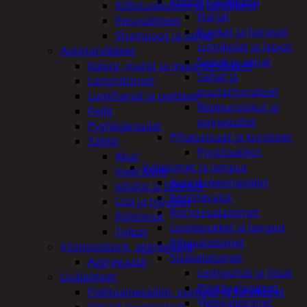
Puutarhatyökalut
Kiillotuskoneet ja tarvikkeet
Harjat
Pesuvälineet
Kuokat ja haravat
Shampoot ja vahat
Lumikolat ja lapiot
Autotarvikkeet
Saavit ja astiat
Kalvot, matot ja muut tarvikkeet
Sahat ja
Lämmittimet
puutarhasakset
Lumiharjat ja peitteet
Reppuruiskut ja
Peilit
painepullot
Pyyhkijänsulat
Pihapatsaat ja koristeet
Sähkö
Postilaatikot
Akut
Valaisimet ja lamput
invertterit
Aurinkokennovalot
Johdot ja liittimet
Koristevalot
Lisä ja työvalot
Koristevalaisimet
Polttimot
Loisteputket ja lamput
Tulpat
Pihavalaisimet
Irtomoottorit, aggregaatit
Sisävalaisimet
Aggregaatit
Lednauhat ja listat
Lisälaitteet
Pöytävalaisimet
Polttoainesäiliöt, pumput ja tarvikkeet
Yleisvalaisimet
Vinssit ja varusteet