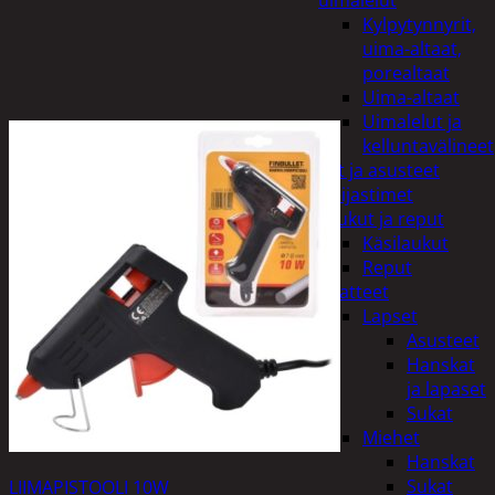
uimalelut
Kylpytynnyrit,
uima-altaat,
porealtaat
Uima-altaat
Uimalelut ja
kelluntavälineet
Vaatteet ja asusteet
Heijastimet
Laukut ja reput
Käsilaukut
Reput
Vaatteet
Lapset
Asusteet
Hanskat
ja lapaset
Sukat
Miehet
Hanskat
Sukat
LIIMAPISTOOLI 10W