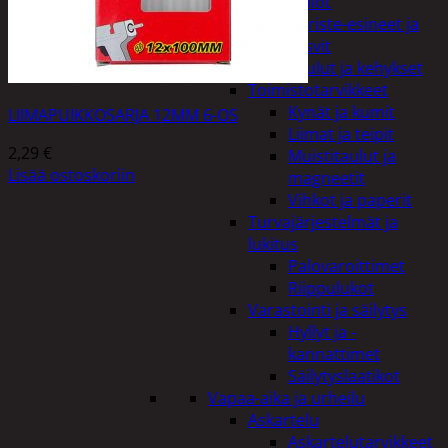
Kellot
Koriste-esineet ja
kasvit
Taulut ja kehykset
Toimistotarvikkeet
Kynät ja kumit
LIIMAPUIKKOSARJA 12MM 6-OS
Liimat ja teipit
2,29
€
Muistitaulut ja
Lisää ostoskoriin
magneetit
Vihkot ja paperit
Turvajärjestelmät ja
lukitus
Palovaroittimet
Riippulukot
Varastointi ja säilytys
Hyllyt ja -
kannattimet
Säilytyslaatikot
Vapaa-aika ja urheilu
Askartelu
Askartelutarvikkeet