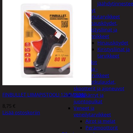
jäähdytinnestee
Öljyt
Perävaunutarvikkeet
Hinausköydet,
kiristysliinat ja
kiinnikkeet
Hinausköydet
Kiristysliinat ja
tarvikkeet
Valot
Rengas ja -
vannetarvikkeet
Sähköpotkulaudat,
skootterit ja ajoneuvot
FINBULLET LIIMAPISTOOLI 12MM 80W
Tukkikärryt ja
juontopulkat
8,75
€
Veneet ja
Lisää ostoskoriin
veneilytarvikkeet
Airot ja melat
Perämoottorit