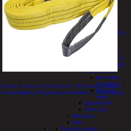
Tuotevalikoima
Poistotuotteet
Kausituotteet
Joulu
Joulu- ja kausivalot
Eläimet ja
tontut
Kyntteliköt
Valoketjut ja
kuusenvalot
Joulukoristeet
Kranssit ja
asetelmat
Etusivu
/
Auto, vene ja moottori
/
Perävaunutarvikkeet
/
Tontut ja
Hinausköydet, kiristysliinat ja kiinnikkeet
/
Hinausköydet
muut
Joulutekstiilit
Paketointi
NOSTOLIINA 3T 8M 90MM
Marjastus
Talvi
Päivittäistavarat