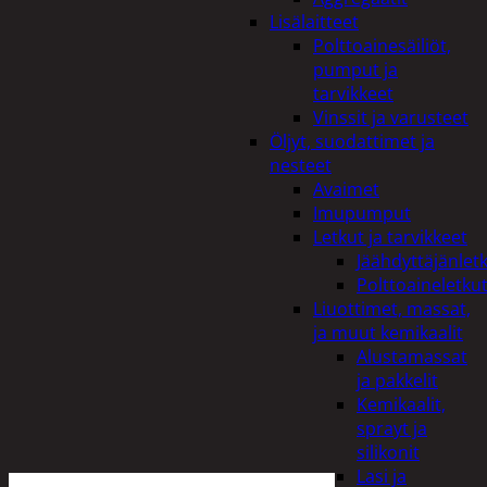
Lisälaitteet
Polttoainesäiliöt,
pumput ja
tarvikkeet
Vinssit ja varusteet
Öljyt, suodattimet ja
nesteet
Avaimet
Imupumput
Letkut ja tarvikkeet
Jäähdyttäjänlet
Polttoaineletku
Liuottimet, massat,
ja muut kemikaalit
Alustamassat
ja pakkelit
Kemikaalit,
sprayt ja
silikonit
Lasi ja