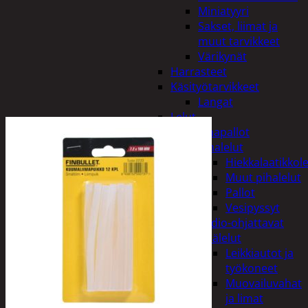
Miniatyyri
Sakset, liimat ja
muut tarvikkeet
Värikynät
Harrasteet
Käsityötarvikkeet
Langat
Lelut
Ilmapallot
Pihalelut
Hiekkalaatikkole
Muut pihalelut
Pallot
Vesipyssyt
Radio-ohjattavat
Sisälelut
Leikkiautot ja
työkoneet
Muovailuvahat
ja limat