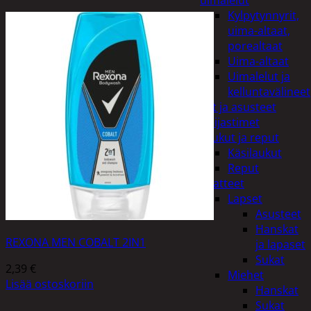
uimalelut
Kylpytynnyrit,
uima-altaat,
porealtaat
Uima-altaat
Uimalelut ja
kelluntavälineet
Vaatteet ja asusteet
Heijastimet
Laukut ja reput
Käsilaukut
Reput
Vaatteet
Lapset
Asusteet
Hanskat
REXONA MEN COBALT 2IN1
ja lapaset
Sukat
2,39
€
Miehet
Lisää ostoskoriin
Hanskat
Sukat