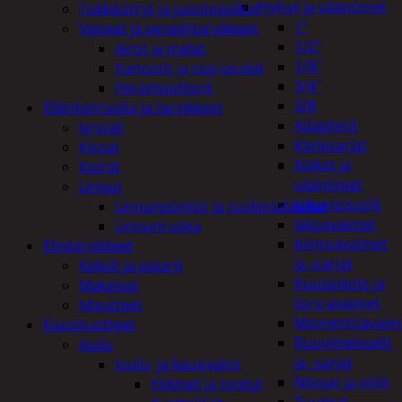
Hylsyt ja vääntimet
Tukkikärryt ja juontopulkat
1"
Veneet ja veneilytarvikkeet
1/2"
Airot ja melat
1/4"
Kanootit ja sup-laudat
3/4"
Perämoottorit
3/8
Eläintenruoka ja tarvikkeet
Adapterit
Jyrsijät
Kärkisarjat
Kissat
Räikät ja
Koirat
vääntimet
Linnut
Iskumeisselit
Linnunpöntöt ja ruokintalaudat
Jakoavaimet
Linnunruoka
Kiintoavaimet
Elintarvikkeet
ja -sarjat
Keksit ja piparit
Kuusiokolo ja
Makeiset
torx-avaimet
Mausteet
Momenttiavaim
Kausituotteet
Ruuvimeisselit
Joulu
ja -sarjat
Joulu- ja kausivalot
Nitojat ja niitit
Eläimet ja tontut