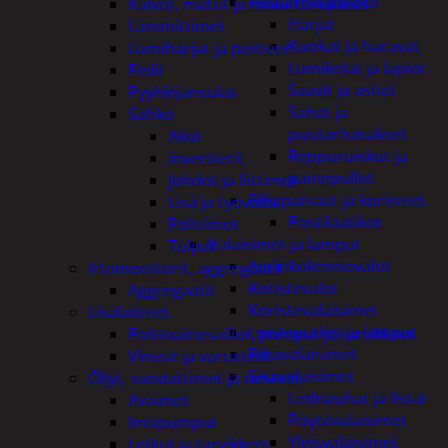
Puutarhatyökalut
Kalvot, matot ja muut tarvikkeet
Harjat
Lämmittimet
Kuokat ja haravat
Lumiharjat ja peitteet
Lumikolat ja lapiot
Peilit
Saavit ja astiat
Pyyhkijänsulat
Sahat ja
Sähkö
puutarhasakset
Akut
Reppuruiskut ja
invertterit
painepullot
Johdot ja liittimet
Pihapatsaat ja koristeet
Lisä ja työvalot
Postilaatikot
Polttimot
Valaisimet ja lamput
Tulpat
Aurinkokennovalot
Irtomoottorit, aggregaatit
Koristevalot
Aggregaatit
Koristevalaisimet
Lisälaitteet
Loisteputket ja lamput
Polttoainesäiliöt, pumput ja tarvikkeet
Pihavalaisimet
Vinssit ja varusteet
Sisävalaisimet
Öljyt, suodattimet ja nesteet
Lednauhat ja listat
Avaimet
Pöytävalaisimet
Imupumput
Yleisvalaisimet
Letkut ja tarvikkeet