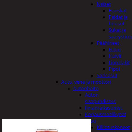
Naiset
Hanskat
Paidat ja
housut
Sukat ja
säärystim
Päähineet
Hatut
Huivit
Lippalakit
Pipot
Sadeasut
Auto, vene ja moottori
Autonhoito
Auton
sisäpuhdistus
Ilmanraikastimet
Korjausmaalikynät
Pesu
Kiillotuskoneet