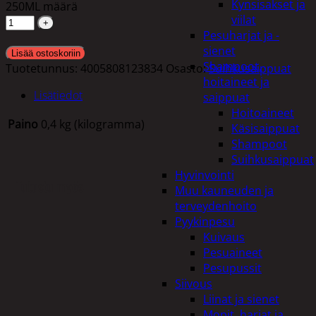
Kynsisakset ja
250ML määrä
viilat
Pesuharjat ja -
sienet
Lisää ostoskoriin
Shampoot,
Tuotetunnus:
4005808123834
Osasto:
Suihkusaippuat
hoitaineet ja
Lisätiedot
saippuat
Hoitoaineet
Paino
0,4 kg (kilogramma)
Käsisaippuat
Shampoot
Suihkusaippuat
Hyvinvointi
Tutustu myös
Muu kauneuden ja
terveydenhoito
Pyykinpesu
Kuivaus
Pesuaineet
Pesupussit
Siivous
Liinat ja sienet
Mopit, harjat ja