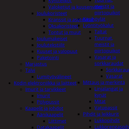
Tuurnat,
Kyntteliköt
meistit ja
Valoketjut ja kuusenvalot
piirtopuikot
Joulukoristeet
Käsihöylät
Kranssit ja asetelmat
Lyöntityökalut
Oksakoristeet
Taltat
Tontut ja muut
Tuurnat,
Joulumakeiset
meistit ja
Joulutekstiilit
piirtopuikot
Kuuset ja valopuut
Vasarat ja
Paketointi
sorkkaraudat
Marjastus
Sorkkarau
Talvi
Vasarat
Lumityövälineet
Mittaus ja merkintä
Kodin elektroniikka ja laitteet
Linjalangat ja
Imurit ja tarvikkeet
kynät
Imurit
Mitat
Pölypussit
Vatupassit
Kaapelit ja johdot
Pihdit ja leikkurit
Äänikaapelit
Lukkopihdit
Liittimet
Lukkorengaspih
Datakaapelit