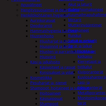
Akut ja laturit
Apuvälineet
Kulmahiomakoneet
Hengityssuojaimet ja desinfiointi
Kuumailmapuhaltim
Henkilökohtainen hygienia
Mittarit
Aurinkorasvat
Mutterinvääntimet
Deodorantit
Porakoneet
Hammashygienia tuotteet
Ruiskut
Hiustenhoito
Sahat ja sirkkelit
Hiusharjat ja muotoilutuotteet
Terät ja laikat
Hiuspinnit ja lenkit
Hionta ja
Hiusten ja parranleikkuukoneet
katkaisu
Hiusvärit
Kierretapit ja
Käsi ja jalkahoito
työkalut
Käsivoiteet ja rasvat
Kiviporanterät
Kynsisakset ja viilat
Kuviosahanterä
Kosmetiikka
Lasi- ja
Pesuharjat ja -sienet
tiiliporanterät
Shampoot, hoitaineet ja saippuat
Metalliporanter
Hoitoaineet
Monitoimikone
Käsisaippuat
terät
Shampoot