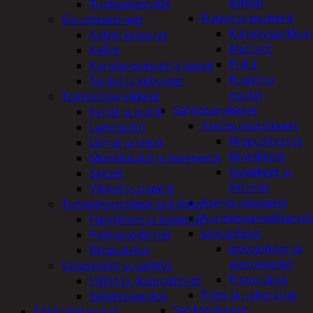
kahvat
Tuoksukynttilät
Ruuvit ja mutterit
Sisustusesineet
Kiinnitysankkuri
Kalvot ja tarrat
Mutterit
Kellot
Pultit
Koriste-esineet ja kasvit
Ruuvit ja
Taulut ja kehykset
naulat
Toimistotarvikkeet
Sähkötarvikkeet
Kynät ja kumit
Asennustarvikkeet
Laminointi
Nippusiteet ja
Liimat ja teipit
kiinnikkeet
Muistitaulut ja magneetit
Sulakkeet ja
Sakset
liittimet
Vihkot ja paperit
Asennuskaapelit
Turvajärjestelmät ja lukitus
Aurinkopaneelitarvik
Hälyttimet ja kamerat
Jatkojohdot
Palovaroittimet
Jatkojohdot ja
Riippulukot
ajastinkellot
Varastointi ja säilytys
Pistotulpat
Hyllyt ja -kannattimet
Pisto ja -jakorasiat
Säilytyslaatikot
Sähkötyökalut
Päivittäistavarat