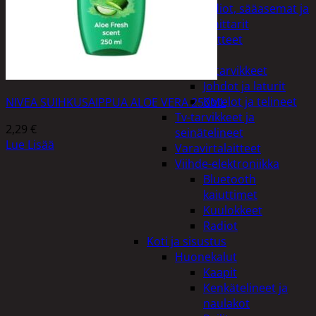
Kelloradiot, sääasemat ja
lämpömittarit
Oheislaitteet
Paristot
Puhelintarvikkeet
Johdot ja laturit
Kotelot ja telineet
NIVEA SUIHKUSAIPPUA ALOE VERA 250ML
Tv-tarvikkeet ja
2,29
€
seinätelineet
Lue Lisää
Varavirtalaitteet
Viihde-elektroniikka
Bluetooth
kaiuttimet
Kuulokkeet
Radiot
Koti ja sisustus
Huonekalut
Kaapit
Kenkätelineet ja
naulakot