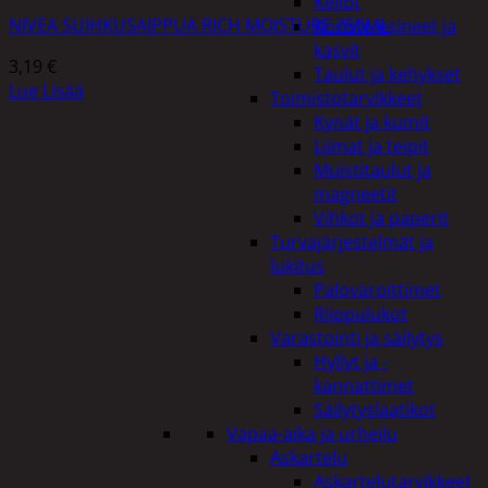
Kellot
NIVEA SUIHKUSAIPPUA RICH MOISTURE 250ML
Koriste-esineet ja
kasvit
3,19
€
Taulut ja kehykset
Lue Lisää
Toimistotarvikkeet
Kynät ja kumit
Liimat ja teipit
Muistitaulut ja
magneetit
Vihkot ja paperit
Turvajärjestelmät ja
lukitus
Palovaroittimet
Riippulukot
Varastointi ja säilytys
Hyllyt ja -
kannattimet
Säilytyslaatikot
Vapaa-aika ja urheilu
Askartelu
Askartelutarvikkeet