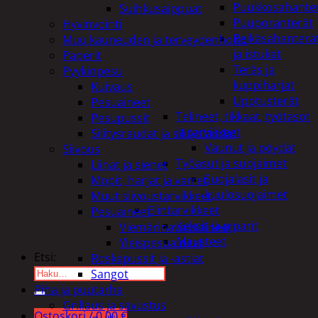
Puukkosahante
Suihkusaippuat
Puuporanterät
Hyvinvointi
Reikäsahanterä
Muu kauneuden ja terveydenhoito
ja istukat
Paperit
Teräs ja
Pyykinpesu
kuppiharjat
Kuivaus
Upotusterät
Pesuaineet
Telineet, tikkaat, työtasot
Pesupussit
ja tarvikkeet
Silitysraudat ja silityslaudat
Vaunut ja pöydät
Siivous
Työasut ja suojaimet
Liinat ja sienet
Suojalasit ja
Mopit, harjat ja varret
kuulosuojaimet
Muut siivoustarvikkeet
Elintarvikkeet
Pesuaineet
Keksit ja piparit
Viemärinavausaineet
Mausteet
Yleispesuaineet
Etsi:
Roskapussit ja -astiat
Sangot
Piha ja puutarha
Grillaus ja savustus
Ostoskori /
0,00
€