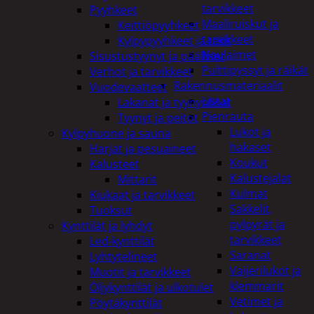
tarvikkeet
Pyyhkeet
Maaliruiskut ja
Keittiöpyyhkeet
tarvikkeet
Kylpypyyhkeet ja takit
Naulaimet
Sisustustyynyt ja päälliset
Pulttipyssyt ja räikät
Verhot ja tarvikkeet
Rakennusmateriaalit
Vuodevaatteet
Listat
Lakanat ja tyynynlinat
Pienrauta
Tyynyt ja peitot
Lukot ja
Kylpyhuone ja sauna
hakaset
Harjat ja pesuaineet
Koukut
Kalusteet
Kalustejalat
Mittarit
Kulmat
Kiukaat ja tarvikkeet
Sakkelit,
Tuoksut
pylpyrät ja
Kynttilät ja lyhdyt
tarvikkeet
Led-kynttilät
Saranat
Lyhtytelineet
Vaijerilukot ja
Muotit ja tarvikkeet
klemmarit
Öljykynttilät ja ulkotulet
Vetimet ja
Pöytäkynttilät