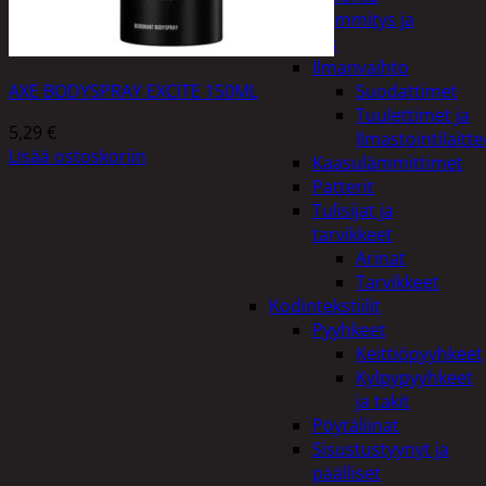
Kodin lämmitys ja
tuuletus
Ilmanvaihto
AXE BODYSPRAY EXCITE 150ML
Suodattimet
Tuulettimet ja
5,29
€
Ilmastointilaitte
Lisää ostoskoriin
Kaasulämmittimet
Patterit
Tulisijat ja
tarvikkeet
Arinat
Tarvikkeet
Kodintekstiilit
Pyyhkeet
Keittiöpyyhkeet
Kylpypyyhkeet
ja takit
Pöytäliinat
Sisustustyynyt ja
päälliset