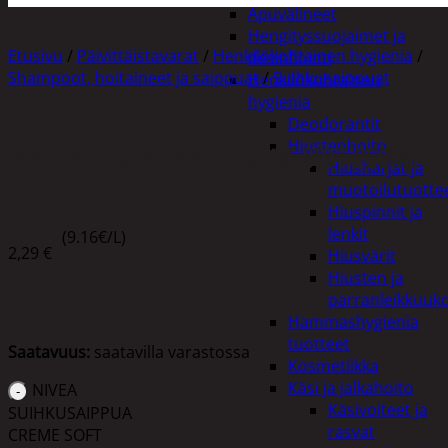
Apuvälineet
Hengityssuojaimet ja
Etusivu
/
Päivittäistavarat
/
Henkilökohtainen hygienia
/
desinfiointi
Shampoot, hoitaineet ja saippuat
/
Suihkusaippuat
Henkilökohtainen
hygienia
Deodorantit
Hiustenhoito
NIVEA SUIHKUSAIPPUA CREME SOFT 250ML
Hiusharjat ja
muotoilutuotte
Hiuspinnit ja
lenkit
(9.16€/L)
2,29
€
Hiusvärit
Hiusten ja
parranleikkuuk
Hammashygienia
tuotteet
Saatavuus:
saatavilla varastossa
Kosmetiikka
Käsi ja jalkahoito
NIVEA
Käsivoiteet ja
SUIHKUSAIPPUA
rasvat
CREME SOFT