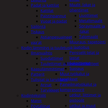
Maalit, lakat ja
Padat ja kattilat
ohentimet
Kattilat
Liuottimet
Paistinpannut
Metallimaalit
Vuoat ja padat
Spraymaalit ja
Säilöntä
-lakat
Tiskaus
Talomaalit
Astianpesuaineet
Muuraus, tapetointi
vaa'at
ja laatoitus
Kodin lämmitys ja tuuletus
Pensselit telat ja
Ilmanvaihto
lastat
Suodattimet
Sekoittimet
Tuulettimet ja Ilmastointilaitteet
Suojaus
Kaasulämmittimet
Muut työkalut ja
Patterit
tarvikkeet
Tulisijat ja tarvikkeet
Paineilmatyökalut ja
Arinat
kompressorit
Tarvikkeet
Letkut, liittimet ja
Kodintekstiilit
pistoolit
Matot
Letkut ja muut
Pöytäliinat