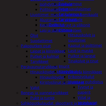
Taskulamput
Jäähdyttäjänletkut
Työmaavalaisimet
Polttoaineletkut
Taskulamput
Liuottimet, massat, ja muut kemikaalit
Tarvikkeet
Alustamassat ja pakkelit
Työkalut
Kemikaalit, sprayt ja silikonit
Hitsaus
Lasi ja jäähdytinnesteet
Hitsauskolvit ja
Öljyt
suuttimet
Suodattimet
Kaasut ja polttimet
Pakoputken osat
Lasit ja maskit
Laipat ja kiinnikkeet
Puikot ja langat
Putket ja kulmat
Tinakolvit ja tinat
Tarvikkeet
Imurit
Perävaunutarvikkeet
Käsityökalut
Hinausköydet, kiristysliinat ja kiinnikkeet
Erikoistyökalut
Hinausköydet
Hionta ja puhdistus
Kiristysliinat ja tarvikkeet
Tyynyt ja
Valot
paperit
Rengas ja -vannetarvikkeet
Viilat ja
Pukit ja tunkit
teräsharjat
Sähköpotkulaudat, skootterit ja ajoneuvot