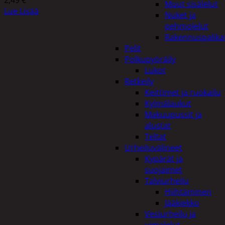
Muut sisälelut
Lue Lisää
Nuket ja
pehmolelut
Rakennuspalika
Pelit
Polkupyöräily
Lukot
Retkeily
Keittimet ja ruokailu
Kylmälaukut
Makuupussit ja
alustat
Teltat
Urheiluvälineet
Kypärät ja
suojaimet
Talviurheilu
Hiihtäminen
Jääkiekko
Vesiurheilu ja