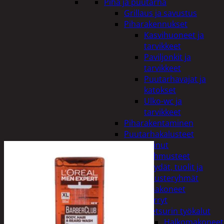
Piha ja puutarha
Grillaus ja savustus
Piharakennukset
Kasvihuoneet ja
tarvikkeet
Paviljonkit ja
tarvikkeet
Puutarhavajat ja
katokset
Ulko-wc ja
tarvikkeet
Piharakentaminen
Puutarhakalusteet
Keinut
Pehmusteet
Pöydät, tuolit ja
kalusteryhmät
Puutarhakoneet
Kärryt
Metsurin työkalut
Halkomakoneet