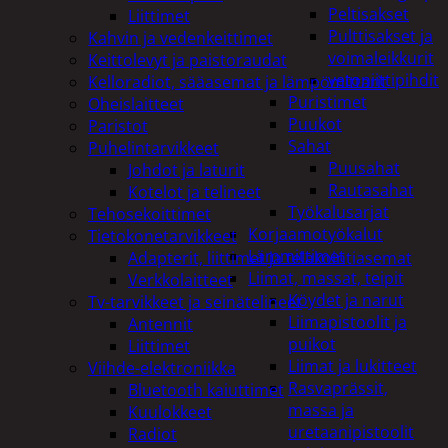
Peltisakset
Liittimet
Pulttisakset ja
Kahvin ja vedenkeittimet
voimaleikkurit
Keittolevyt ja paistoraudat
vetoniittipihdit
Kelloradiot, sääasemat ja lämpömittarit
Puristimet
Oheislaitteet
Puukot
Paristot
Sahat
Puhelintarvikkeet
Puusahat
Johdot ja laturit
Rautasahat
Kotelot ja telineet
Työkalusarjat
Tehosekoittimet
Korjaamotyökalut
Tietokonetarvikkeet
Lämmittimet
Adapterit, liittimet ja telakointiasemat
Liimat, massat, teipit
Verkkolaitteet
Köydet ja narut
Tv-tarvikkeet ja seinätelineet
Liimapistoolit ja
Antennit
puikot
Liittimet
Liimat ja lukitteet
Viihde-elektroniikka
Rasvaprässit,
Bluetooth kaiuttimet
massa ja
Kuulokkeet
uretaanipistoolit
Radiot