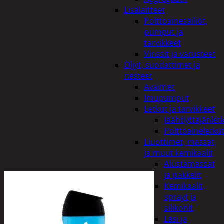
Lisälaitteet
Polttoainesäiliöt,
pumput ja
tarvikkeet
Vinssit ja varusteet
Öljyt, suodattimet ja
nesteet
Avaimet
Imupumput
Letkut ja tarvikkeet
Jäähdyttäjänlet
Polttoaineletku
Liuottimet, massat,
ja muut kemikaalit
Alustamassat
ja pakkelit
Kemikaalit,
sprayt ja
silikonit
Lasi ja