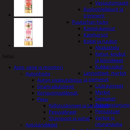
Vesiautomaatit
Ruohonleikkurit ja
trimmerit
Puutarhan hoito
Kastelukannut
Kateharsot
Kukat ja ruukut
Altakastelu
Ketjut, koukut
Selaa
ja kiinnikkeet
Kukkaruukut
Auto, vene ja moottori
Lannoitteet, myrkyt
Autonhoito
ja siemenet
Auton sisäpuhdistus
Lisäravinteet
ilmanraikastimet
Myrkyt
Korjausmaalikynät
Siemenet
Pesu
Tuholaistorjunt
Kiillotuskoneet ja tarvikkeet
Pensastuet
Pesuvälineet
Verkot ja
Shampoot ja vahat
reunanauha
Autotarvikkeet