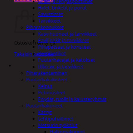
Grillit ja rengaspolttimet
Ostoskori
Hiilet, briketit ja purut
Savustimet
Tarvikkeet
Piharakennukset
Kasvihuoneet ja tarvikkeet
Paviljonkit ja tarvikkeet
Ostoskori on tyhjä.
Pihapatsaat ja koristeet
Postilaatikot
Takaisin kauppaan
Puutarhavajat ja katokset
Ulko-wc ja tarvikkeet
Piharakentaminen
Puutarhakalusteet
Keinut
Pehmusteet
Pöydät, tuolit ja kalusteryhmät
Puutarhakoneet
Kärryt
Lehtipuhaltimet
Metsurin työkalut
Halkomakoneet