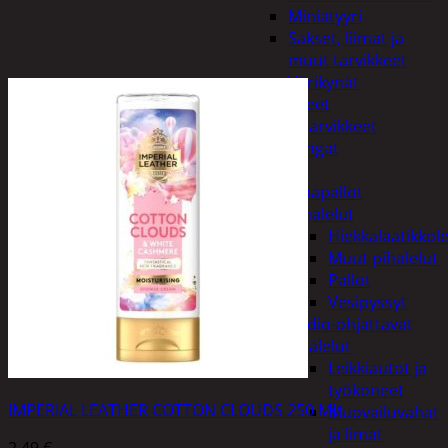
Miniatyyri
Sakset, liimat ja
muut tarvikkeet
Värikynät
Harrasteet
Käsityötarvikkeet
Langat
Lelut
Ilmapallot
Pihalelut
Hiekkalaatikkole
Muut pihalelut
Pallot
Vesipyssyt
Radio-ohjattavat
Sisälelut
Leikkiautot ja
työkoneet
IMPERIAL LEATHER COTTON CLOUDS 250 ML
Muovailuvahat
ja limat
2,49
€