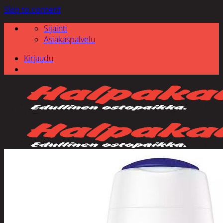
Skip to content
Sijainti
Asiakaspalvelu
Kirjaudu
Etsi: