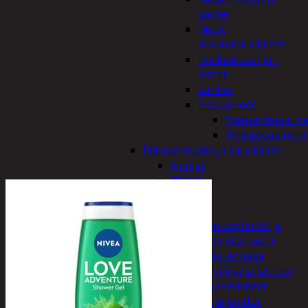
varret
Muut
siivoustarvikkeet
Roskapussit ja -
astiat
Sankot
Pesuaineet
Viemärinavausa
Yleispesuaineet
Eläintenruoka ja tarvikkeet
Jyrsijät
Kissat
Koirat
Linnut
Linnunpöntöt ja
ruokintalaudat
Linnunruoka
Kodin elektroniikka ja laitteet
Imurit ja tarvikkeet
Kaapelit ja johdot