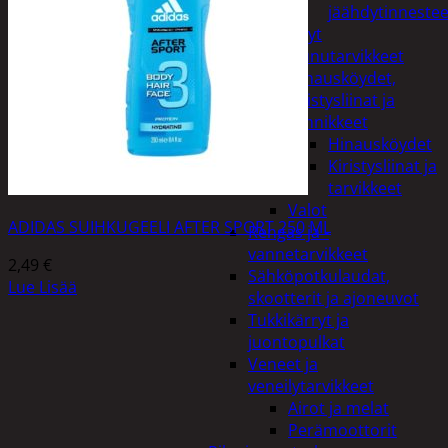
jäähdytinnestee
Öljyt
Perävaunutarvikkeet
Hinausköydet,
kiristysliinat ja
kiinnikkeet
Hinausköydet
Kiristysliinat ja
tarvikkeet
Valot
ADIDAS SUIHKUGEELI AFTER SPORT 250 ML
Rengas ja -
vannetarvikkeet
2,49
€
Sähköpotkulaudat,
Lue Lisää
skootterit ja ajoneuvot
Tukkikärryt ja
juontopulkat
Veneet ja
veneilytarvikkeet
Airot ja melat
Perämoottorit