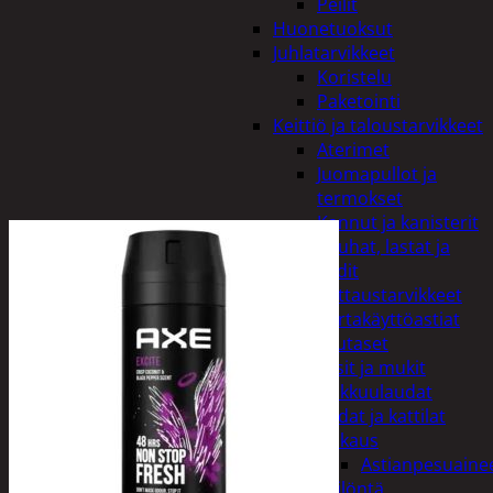
Peilit
Huonetuoksut
Juhlatarvikkeet
Koristelu
Paketointi
Keittiö ja taloustarvikkeet
Aterimet
Juomapullot ja
termokset
Kannut ja kanisterit
Kauhat, lastat ja
sudit
Kattaustarvikkeet
Kertakäyttöastiat
Lautaset
Lasit ja mukit
Leikkuulaudat
Padat ja kattilat
Tiskaus
Astianpesuaine
Säilöntä