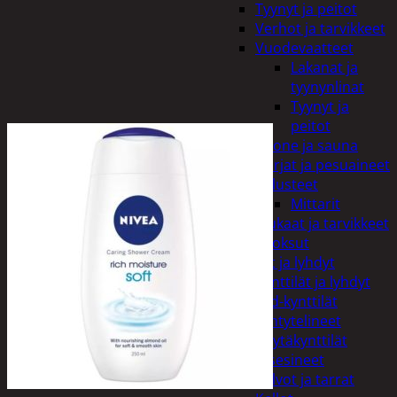
Tyynyt ja peitot
Verhot ja tarvikkeet
Vuodevaatteet
Lakanat ja
tyynynlinat
Tyynyt ja
peitot
Kylpyhuone ja sauna
Harjat ja pesuaineet
Kalusteet
Mittarit
Kiukaat ja tarvikkeet
Tuoksut
Kynttilät ja lyhdyt
Kynttilät ja lyhdyt
Led-kynttilät
Lyhtytelineet
Pöytäkynttilät
Sisustusesineet
Kalvot ja tarrat