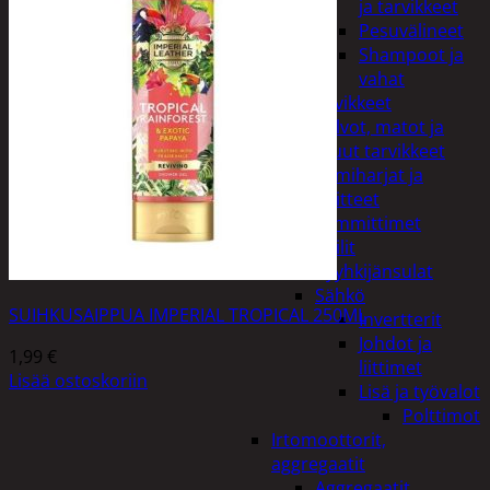
ja tarvikkeet
Pesuvälineet
Shampoot ja
vahat
Autotarvikkeet
Kalvot, matot ja
muut tarvikkeet
Lumiharjat ja
peitteet
Lämmittimet
Peilit
Pyyhkijänsulat
Sähkö
SUIHKUSAIPPUA IMPERIAL TROPICAL 250ML
Invertterit
Johdot ja
1,99
€
liittimet
Lisää ostoskoriin
Lisä ja työvalot
Polttimot
Irtomoottorit,
aggregaatit
Aggregaatit