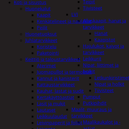
Teipit
Koti ja sisustus
Tiivisteet
Huonekalut
LVI
Kaapit
Allaskaapit, hanat ja
Kenkätelineet ja naulakot
tarvikkeet
Peilit
Hanat
Huonetuoksut
Kaapistot
Juhlatarvikkeet
Hajulukot, kaivot ja
Koristelu
tarvikkeet
Paketointi
Leikkurit
Keittiö ja taloustarvikkeet
Nipat, liittimet ja
Aterimet
holkit
Juomapullot ja termokset
Letkunkiristime
Kannut ja kanisterit
Nipat ja holkit
Kattaustarvikkeet
Tiivisteet
Kauhat, lastat ja sudit
Pumput
Kertakäyttöastiat
Putkipihdit
Lasit ja mukit
Maalit, muuraus ja
Lautaset
tarvikkeet
Leikkuulaudat
Maalikaukalot ja -
Leivinpaperit ja foliot
astiat
Leivonta