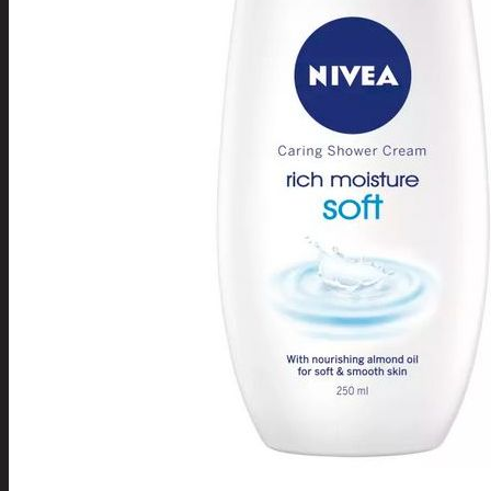
Tuotevalikoima
Poistotuotteet
Kausituotteet
Joulu
Joulu- ja kausivalot
Eläimet ja
tontut
Kyntteliköt
Valoketjut ja
kuusenvalot
Joulukoristeet
Kranssit ja
asetelmat
Tontut ja
muut
Joulutekstiilit
Paketointi
Marjastus
Talvi
Päivittäistavarat