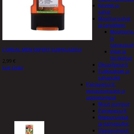
Kirveet ja
sahat
Moottorisahat
ja tarvikkeet
Moottoris
ja
raivaussa
L’OREAL MEN EXPERT SUIHKUGEELI
Viilat ja
teräketjut
2,99
€
Oksasilppurit
Lue Lisää
Tukkisakset ja
sahapukit
Painepesurit,
vesiautomaatit ja
uppopumput
Muut pumput
Painepesurit
Reppuruiskut
ja painepullot
Uppopumput