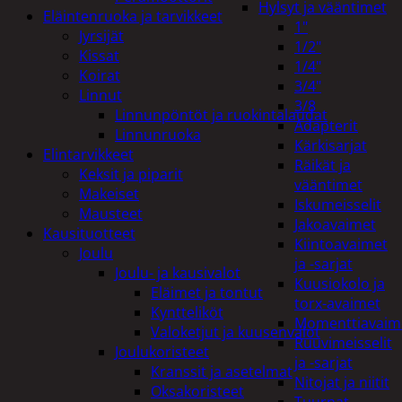
Hylsyt ja vääntimet
Eläintenruoka ja tarvikkeet
1"
Jyrsijät
1/2"
Kissat
1/4"
Koirat
3/4"
Linnut
3/8
Linnunpöntöt ja ruokintalaudat
Adapterit
Linnunruoka
Kärkisarjat
Elintarvikkeet
Räikät ja
Keksit ja piparit
vääntimet
Makeiset
Iskumeisselit
Mausteet
Jakoavaimet
Kausituotteet
Kiintoavaimet
Joulu
ja -sarjat
Joulu- ja kausivalot
Kuusiokolo ja
Eläimet ja tontut
torx-avaimet
Kyntteliköt
Momenttiavaim
Valoketjut ja kuusenvalot
Ruuvimeisselit
Joulukoristeet
ja -sarjat
Kranssit ja asetelmat
Nitojat ja niitit
Oksakoristeet