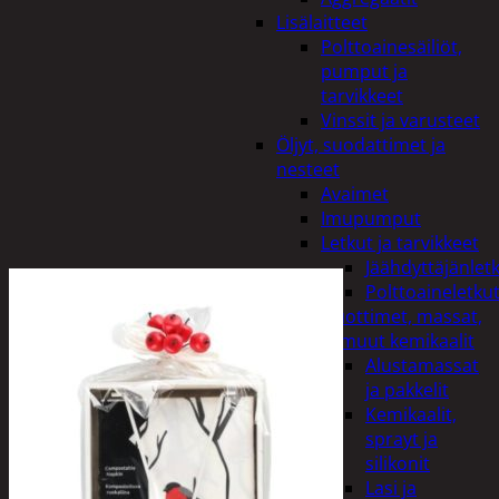
Lisälaitteet
Polttoainesäiliöt,
pumput ja
tarvikkeet
Vinssit ja varusteet
Öljyt, suodattimet ja
nesteet
Avaimet
Imupumput
Letkut ja tarvikkeet
Jäähdyttäjänlet
Polttoaineletku
Liuottimet, massat,
ja muut kemikaalit
Alustamassat
ja pakkelit
Kemikaalit,
sprayt ja
silikonit
Lasi ja