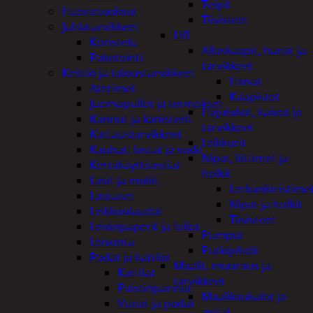
Teipit
Huonetuoksut
Tiivisteet
Juhlatarvikkeet
LVI
Koristelu
Allaskaapit, hanat ja
Paketointi
tarvikkeet
Keittiö ja taloustarvikkeet
Hanat
Aterimet
Kaapistot
Juomapullot ja termokset
Hajulukot, kaivot ja
Kannut ja kanisterit
tarvikkeet
Kattaustarvikkeet
Leikkurit
Kauhat, lastat ja sudit
Nipat, liittimet ja
Kertakäyttöastiat
holkit
Lasit ja mukit
Letkunkiristime
Lautaset
Nipat ja holkit
Leikkuulaudat
Tiivisteet
Leivinpaperit ja foliot
Pumput
Leivonta
Putkipihdit
Padat ja kattilat
Maalit, muuraus ja
Kattilat
tarvikkeet
Paistinpannut
Maalikaukalot ja -
Vuoat ja padat
astiat