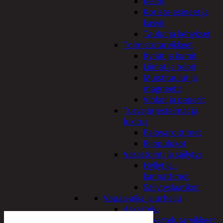
Kellot
Koriste-esineet ja
kasvit
Taulut ja kehykset
Toimistotarvikkeet
Kynät ja kumit
Liimat ja teipit
Muistitaulut ja
magneetit
Vihkot ja paperit
Turvajärjestelmät ja
lukitus
Palovaroittimet
Riippulukot
Varastointi ja säilytys
Hyllyt ja -
kannattimet
Säilytyslaatikot
Vapaa-aika ja urheilu
Askartelu
Askartelutarvikkeet