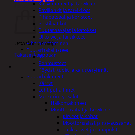
Kasvihuoneet ja tarvikkeet
Ostoskori
Paviljonkit ja tarvikkeet
Pihapatsaat ja koristeet
Postilaatikot
Puutarhavajat ja katokset
Ulko-wc ja tarvikkeet
Piharakentaminen
Ostoskori on tyhjä.
Puutarhakalusteet
Takaisin kauppaan
Keinut
Pehmusteet
Pöydät, tuolit ja kalusteryhmät
Puutarhakoneet
Kärryt
Lehtipuhaltimet
Metsurin työkalut
Halkomakoneet
Moottorisahat ja tarvikkeet
Kirveet ja sahat
Moottorisahat ja raivaussahat
Tukkisakset ja sahapukit