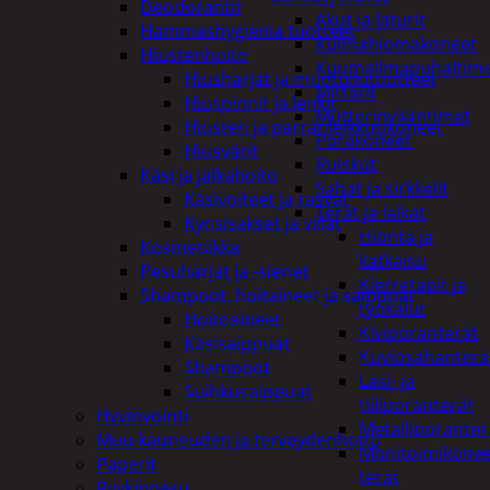
Deodorantit
Akut ja laturit
Hammashygienia tuotteet
Kulmahiomakoneet
Hiustenhoito
Kuumailmapuhaltim
Hiusharjat ja muotoilutuotteet
Mittarit
Hiuspinnit ja lenkit
Mutterinvääntimet
Hiusten ja parranleikkuukoneet
Porakoneet
Hiusvärit
Ruiskut
Käsi ja jalkahoito
Sahat ja sirkkelit
Käsivoiteet ja rasvat
Terät ja laikat
Kynsisakset ja viilat
Hionta ja
Kosmetiikka
katkaisu
Pesuharjat ja -sienet
Kierretapit ja
Shampoot, hoitaineet ja saippuat
työkalut
Hoitoaineet
Kiviporanterät
Käsisaippuat
Kuviosahanterä
Shampoot
Lasi- ja
Suihkusaippuat
tiiliporanterät
Hyvinvointi
Metalliporanter
Muu kauneuden ja terveydenhoito
Monitoimikone
Paperit
terät
Pyykinpesu