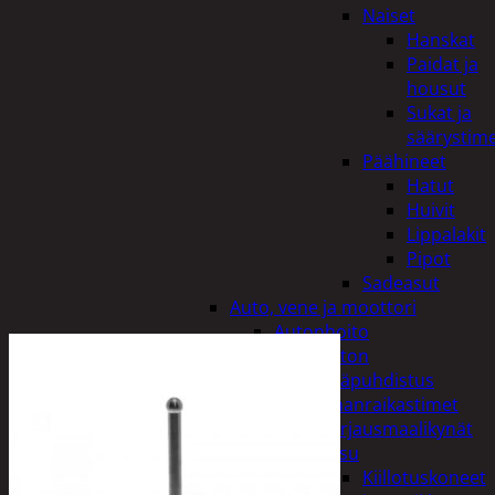
Naiset
Hanskat
Paidat ja
housut
Sukat ja
säärystim
Päähineet
Hatut
Huivit
Lippalakit
Pipot
Sadeasut
Auto, vene ja moottori
Autonhoito
Auton
sisäpuhdistus
Ilmanraikastimet
Korjausmaalikynät
Pesu
Kiillotuskoneet