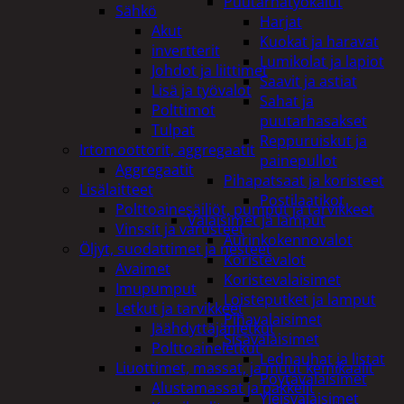
Puutarhatyökalut
Sähkö
Harjat
Akut
Kuokat ja haravat
invertterit
Lumikolat ja lapiot
Johdot ja liittimet
Saavit ja astiat
Lisä ja työvalot
Sahat ja
Polttimot
puutarhasakset
Tulpat
Reppuruiskut ja
Irtomoottorit, aggregaatit
painepullot
Aggregaatit
Pihapatsaat ja koristeet
Lisälaitteet
Postilaatikot
Polttoainesäiliöt, pumput ja tarvikkeet
Valaisimet ja lamput
Vinssit ja varusteet
Aurinkokennovalot
Öljyt, suodattimet ja nesteet
Koristevalot
Avaimet
Koristevalaisimet
Imupumput
Loisteputket ja lamput
Letkut ja tarvikkeet
Pihavalaisimet
Jäähdyttäjänletkut
Sisävalaisimet
Polttoaineletkut
Lednauhat ja listat
Liuottimet, massat, ja muut kemikaalit
Pöytävalaisimet
Alustamassat ja pakkelit
Yleisvalaisimet