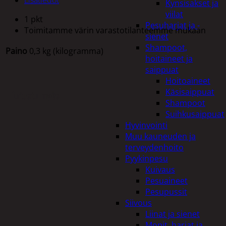
Kynsisakset ja
viilat
1 pkt
Pesuharjat ja -
Toimitamme värin varastotilanteemme mukaan
sienet
Shampoot,
Paino
0,3 kg (kilogramma)
hoitaineet ja
saippuat
Hoitoaineet
Käsisaippuat
Tutustu myös
Shampoot
Suihkusaippuat
Hyvinvointi
Muu kauneuden ja
terveydenhoito
Pyykinpesu
Kuivaus
Pesuaineet
Pesupussit
Siivous
Liinat ja sienet
Mopit, harjat ja