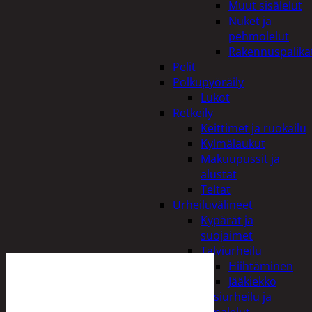
Muut sisälelut
Nuket ja
pehmolelut
Rakennuspalika
Pelit
Polkupyöräily
Lukot
Retkeily
Keittimet ja ruokailu
Kylmälaukut
Makuupussit ja
alustat
Teltat
Urheiluvälineet
Kypärät ja
suojaimet
Talviurheilu
Hiihtäminen
Jääkiekko
Vesiurheilu ja