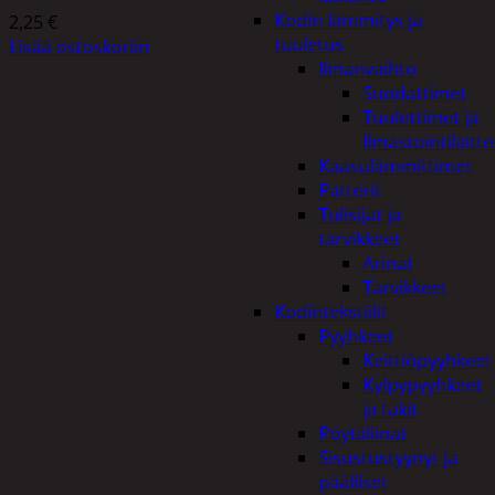
Kodin lämmitys ja
2,25
€
tuuletus
Lisää ostoskoriin
Ilmanvaihto
Suodattimet
Tuulettimet ja
Ilmastointilaitte
Kaasulämmittimet
Patterit
Tulisijat ja
tarvikkeet
Arinat
Tarvikkeet
Kodintekstiilit
Pyyhkeet
Keittiöpyyhkeet
Kylpypyyhkeet
ja takit
Pöytäliinat
Sisustustyynyt ja
päälliset