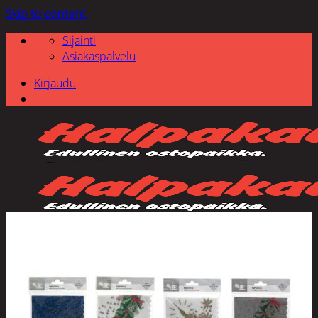
Skip to content
Sijainti
Asiakaspalvelu
Kirjaudu
Etsi: