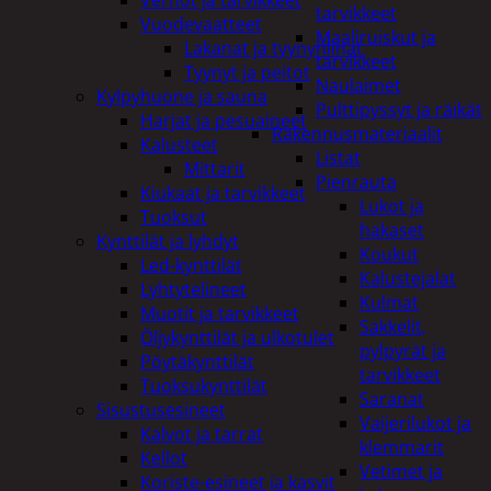
tarvikkeet
Vuodevaatteet
Maaliruiskut ja
Lakanat ja tyynynlinat
tarvikkeet
Tyynyt ja peitot
Naulaimet
Kylpyhuone ja sauna
Pulttipyssyt ja räikät
Harjat ja pesuaineet
Rakennusmateriaalit
Kalusteet
Listat
Mittarit
Pienrauta
Kiukaat ja tarvikkeet
Lukot ja
Tuoksut
hakaset
Kynttilät ja lyhdyt
Koukut
Led-kynttilät
Kalustejalat
Lyhtytelineet
Kulmat
Muotit ja tarvikkeet
Sakkelit,
Öljykynttilät ja ulkotulet
pylpyrät ja
Pöytäkynttilät
tarvikkeet
Tuoksukynttilät
Saranat
Sisustusesineet
Vaijerilukot ja
Kalvot ja tarrat
klemmarit
Kellot
Vetimet ja
Koriste-esineet ja kasvit