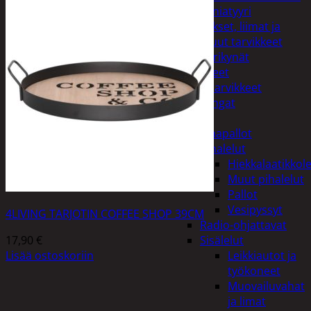
Miniatyyri
Sakset, liimat ja
muut tarvikkeet
Värikynät
Harrasteet
Käsityötarvikkeet
Langat
Lelut
Ilmapallot
Pihalelut
Hiekkalaatikkole
Muut pihalelut
Pallot
Vesipyssyt
4LIVING TARJOTIN COFFEE SHOP 39CM
Radio-ohjattavat
17,90
€
Sisälelut
Lisää ostoskoriin
Leikkiautot ja
työkoneet
Muovailuvahat
ja limat