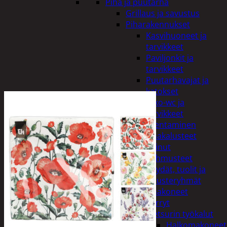
Piha ja puutarha
Grillaus ja savustus
Piharakennukset
Kasvihuoneet ja
tarvikkeet
Paviljonkit ja
tarvikkeet
Puutarhavajat ja
katokset
Ulko-wc ja
tarvikkeet
Piharakentaminen
Puutarhakalusteet
Keinut
Pehmusteet
Pöydät, tuolit ja
kalusteryhmät
Puutarhakoneet
Kärryt
Metsurin työkalut
Halkomakoneet