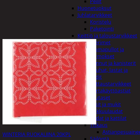
Peilit
Huonetuoksut
Juhlatarvikkeet
Koristelu
Paketointi
Keittiö ja taloustarvikkeet
Aterimet
Juomapullot ja
termokset
Kannut ja kanisterit
Kauhat, lastat ja
sudit
Kattaustarvikkeet
Kertakäyttöastiat
Lautaset
Lasit ja mukit
Leikkuulaudat
Padat ja kattilat
Tiskaus
Astianpesuaine
WINTERIA RUOKALIINA 20KPL
Säilöntä