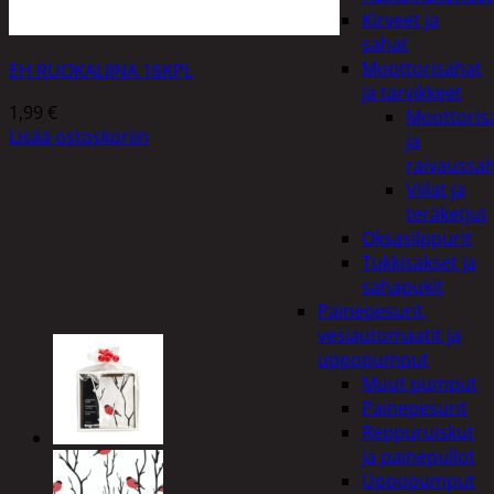
Kirveet ja
sahat
Moottorisahat
EH RUOKALIINA 16KPL
ja tarvikkeet
1,99
€
Moottoris
Lisää ostoskoriin
ja
raivaussa
Viilat ja
teräketjut
Oksasilppurit
Tukkisakset ja
sahapukit
Painepesurit,
vesiautomaatit ja
uppopumput
Muut pumput
Painepesurit
Reppuruiskut
ja painepullot
Uppopumput