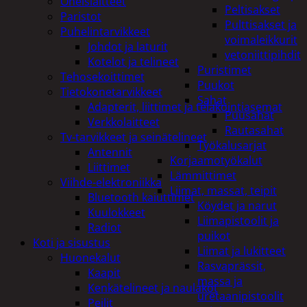
Oheislaitteet
Peltisakset
Paristot
Pulttisakset ja
Puhelintarvikkeet
voimaleikkurit
Johdot ja laturit
vetoniittipihdit
Kotelot ja telineet
Puristimet
Tehosekoittimet
Puukot
Tietokonetarvikkeet
Sahat
Adapterit, liittimet ja telakointiasemat
Puusahat
Verkkolaitteet
Rautasahat
Tv-tarvikkeet ja seinätelineet
Työkalusarjat
Antennit
Korjaamotyökalut
Liittimet
Lämmittimet
Viihde-elektroniikka
Liimat, massat, teipit
Bluetooth kaiuttimet
Köydet ja narut
Kuulokkeet
Liimapistoolit ja
Radiot
puikot
Koti ja sisustus
Liimat ja lukitteet
Huonekalut
Rasvaprässit,
Kaapit
massa ja
Kenkätelineet ja naulakot
uretaanipistoolit
Peilit