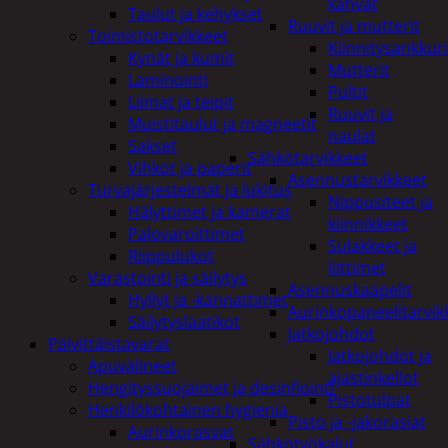
kahvat
Taulut ja kehykset
Ruuvit ja mutterit
Toimistotarvikkeet
Kiinnitysankkuri
Kynät ja kumit
Mutterit
Laminointi
Pultit
Liimat ja teipit
Ruuvit ja
Muistitaulut ja magneetit
naulat
Sakset
Sähkötarvikkeet
Vihkot ja paperit
Asennustarvikkeet
Turvajärjestelmät ja lukitus
Nippusiteet ja
Hälyttimet ja kamerat
kiinnikkeet
Palovaroittimet
Sulakkeet ja
Riippulukot
liittimet
Varastointi ja säilytys
Asennuskaapelit
Hyllyt ja -kannattimet
Aurinkopaneelitarvik
Säilytyslaatikot
Jatkojohdot
Päivittäistavarat
Jatkojohdot ja
Apuvälineet
ajastinkellot
Hengityssuojaimet ja desinfiointi
Pistotulpat
Henkilökohtainen hygienia
Pisto ja -jakorasiat
Aurinkorasvat
Sähkötyökalut