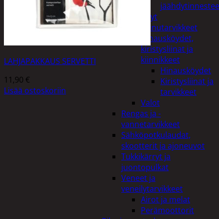
jäähdytinnestee
Öljyt
Perävaunutarvikkeet
Hinausköydet,
kiristysliinat ja
kiinnikkeet
LAHJAPAKKAUS SERVETTI
Hinausköydet
11,90
€
Kiristysliinat ja
Lisää ostoskoriin
tarvikkeet
Valot
Rengas ja -
vannetarvikkeet
Sähköpotkulaudat,
skootterit ja ajoneuvot
Tukkikärryt ja
juontopulkat
Veneet ja
veneilytarvikkeet
Airot ja melat
Perämoottorit