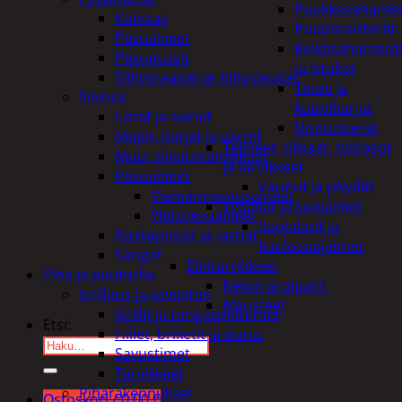
Puukkosahante
Kuivaus
Puuporanterät
Pesuaineet
Reikäsahanterä
Pesupussit
ja istukat
Silitysraudat ja silityslaudat
Teräs ja
Siivous
kuppiharjat
Liinat ja sienet
Upotusterät
Mopit, harjat ja varret
Telineet, tikkaat, työtasot
Muut siivoustarvikkeet
ja tarvikkeet
Pesuaineet
Vaunut ja pöydät
Viemärinavausaineet
Työasut ja suojaimet
Yleispesuaineet
Suojalasit ja
Roskapussit ja -astiat
kuulosuojaimet
Sangot
Elintarvikkeet
Piha ja puutarha
Keksit ja piparit
Grillaus ja savustus
Mausteet
Grillit ja rengaspolttimet
Etsi:
Hiilet, briketit ja purut
Savustimet
Tarvikkeet
Piharakennukset
Ostoskori /
0,00
€