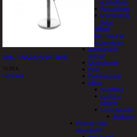
ja tarvikkeet
Pesuvälineet
Shampoot ja
vahat
Autotarvikkeet
Kalvot, matot ja
muut tarvikkeet
Lumiharjat ja
peitteet
MAKU TALOUSPAPERITELINE
Lämmittimet
15,99
€
Peilit
Lue Lisää
Pyyhkijänsulat
Sähkö
Invertterit
Johdot ja
liittimet
Lisä ja työvalot
Polttimot
Irtomoottorit,
aggregaatit
Aggregaatit