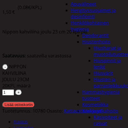
Apuvälineet
(0.08€/KPL)
Hengityssuojaimet ja
1,50
€
desinfiointi
Henkilökohtainen
hygienia
Nippon kahviliina joulu 23 cm 20 kpl/pkt
Deodorantit
Hiustenhoito
Hiusharjat ja
muotoilutuotte
Saatavuus:
saatavilla varastossa
Hiuspinnit ja
NIPPON
lenkit
KAHVILIINA
Hiusvärit
JOULU 23CM
Hiusten ja
20KPL määrä
parranleikkuuk
Hammashygienia
tuotteet
Kosmetiikka
Lisää ostoskoriin
Tuotetunnus:
10780
Osasto:
Kattaustarvikkeet
Käsi ja jalkahoito
Käsivoiteet ja
Kuvaus
rasvat
Lisätiedot