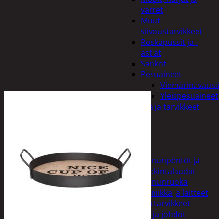
varret
Muut
siivoustarvikkeet
Roskapussit ja -
astiat
Sankot
Pesuaineet
Viemärinavausa
Yleispesuaineet
Eläintenruoka ja tarvikkeet
Jyrsijät
Kissat
Koirat
Linnut
Linnunpöntöt ja
ruokintalaudat
Linnunruoka
Kodin elektroniikka ja laitteet
Imurit ja tarvikkeet
Kaapelit ja johdot