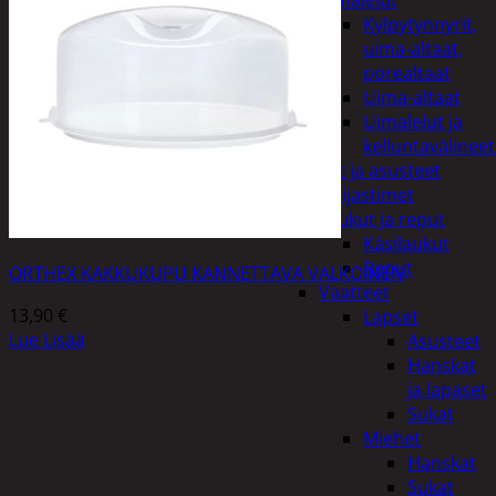
uimalelut
Kylpytynnyrit,
uima-altaat,
porealtaat
Uima-altaat
Uimalelut ja
kelluntavälineet
Vaatteet ja asusteet
Heijastimet
Laukut ja reput
Käsilaukut
Reput
ORTHEX KAKKUKUPU KANNETTAVA VALKOINEN
Vaatteet
13,90
€
Lapset
Lue Lisää
Asusteet
Hanskat
ja lapaset
Sukat
Miehet
Hanskat
Sukat