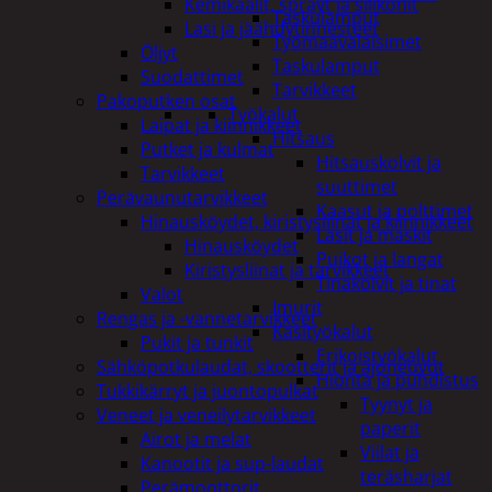
Kemikaalit, sprayt ja silikonit
Taskulamput
Lasi ja jäähdytinnesteet
Työmaavalaisimet
Öljyt
Taskulamput
Suodattimet
Tarvikkeet
Pakoputken osat
Työkalut
Laipat ja kiinnikkeet
Hitsaus
Putket ja kulmat
Hitsauskolvit ja
Tarvikkeet
suuttimet
Perävaunutarvikkeet
Kaasut ja polttimet
Hinausköydet, kiristysliinat ja kiinnikkeet
Lasit ja maskit
Hinausköydet
Puikot ja langat
Kiristysliinat ja tarvikkeet
Tinakolvit ja tinat
Valot
Imurit
Rengas ja -vannetarvikkeet
Käsityökalut
Pukit ja tunkit
Erikoistyökalut
Sähköpotkulaudat, skootterit ja ajoneuvot
Hionta ja puhdistus
Tukkikärryt ja juontopulkat
Tyynyt ja
Veneet ja veneilytarvikkeet
paperit
Airot ja melat
Viilat ja
Kanootit ja sup-laudat
teräsharjat
Perämoottorit