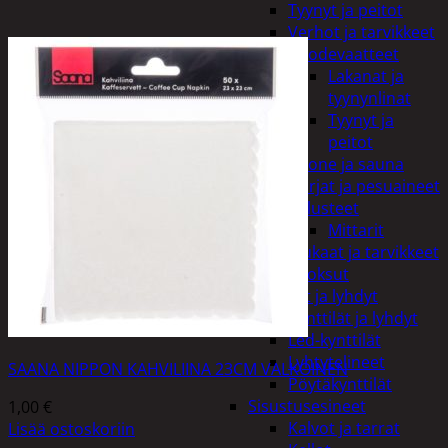
Tyynyt ja peitot
Verhot ja tarvikkeet
Vuodevaatteet
Lakanat ja
tyynynlinat
Tyynyt ja
peitot
Kylpyhuone ja sauna
Harjat ja pesuaineet
Kalusteet
Mittarit
Kiukaat ja tarvikkeet
Tuoksut
Kynttilät ja lyhdyt
Kynttilät ja lyhdyt
Led-kynttilät
Lyhtytelineet
SAANA NIPPON KAHVILIINA 23CM VALKOINEN
Pöytäkynttilät
Sisustusesineet
1,00
€
Kalvot ja tarrat
Lisää ostoskoriin