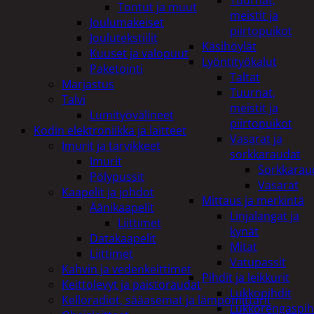
Tuurnat,
Tontut ja muut
meistit ja
Joulumakeiset
piirtopuikot
Joulutekstiilit
Käsihöylät
Kuuset ja valopuut
Lyöntityökalut
Paketointi
Taltat
Marjastus
Tuurnat,
Talvi
meistit ja
Lumityövälineet
piirtopuikot
Kodin elektroniikka ja laitteet
Vasarat ja
Imurit ja tarvikkeet
sorkkaraudat
Imurit
Sorkkarau
Pölypussit
Vasarat
Kaapelit ja johdot
Mittaus ja merkintä
Äänikaapelit
Linjalangat ja
Liittimet
kynät
Datakaapelit
Mitat
Liittimet
Vatupassit
Kahvin ja vedenkeittimet
Pihdit ja leikkurit
Keittolevyt ja paistoraudat
Lukkopihdit
Kelloradiot, sääasemat ja lämpömittarit
Lukkorengaspih