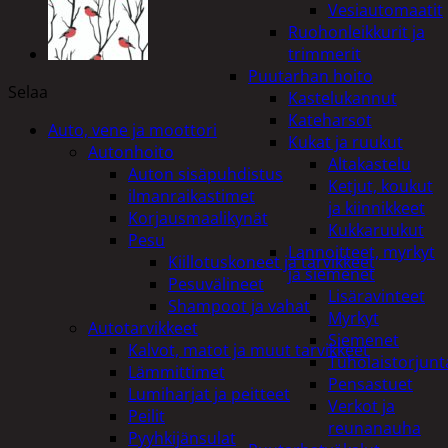
Vesiautomaatit
Ruohonleikkurit ja
trimmerit
Puutarhan hoito
Selaa
Kastelukannut
Kateharsot
Auto, vene ja moottori
Kukat ja ruukut
Autonhoito
Altakastelu
Auton sisäpuhdistus
Ketjut, koukut
ilmanraikastimet
ja kiinnikkeet
Korjausmaalikynät
Kukkaruukut
Pesu
Lannoitteet, myrkyt
Kiillotuskoneet ja tarvikkeet
ja siemenet
Pesuvälineet
Lisäravinteet
Shampoot ja vahat
Myrkyt
Autotarvikkeet
Siemenet
Kalvot, matot ja muut tarvikkeet
Tuholaistorjunt
Lämmittimet
Pensastuet
Lumiharjat ja peitteet
Verkot ja
Peilit
reunanauha
Pyyhkijänsulat