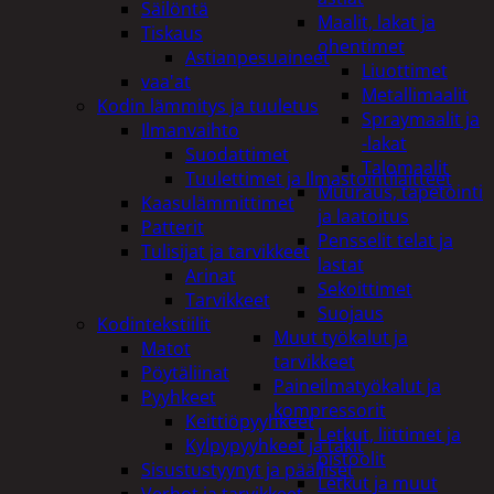
Säilöntä
Maalit, lakat ja
Tiskaus
ohentimet
Astianpesuaineet
Liuottimet
vaa'at
Metallimaalit
Kodin lämmitys ja tuuletus
Spraymaalit ja
Ilmanvaihto
-lakat
Suodattimet
Talomaalit
Tuulettimet ja Ilmastointilaitteet
Muuraus, tapetointi
Kaasulämmittimet
ja laatoitus
Patterit
Pensselit telat ja
Tulisijat ja tarvikkeet
lastat
Arinat
Sekoittimet
Tarvikkeet
Suojaus
Kodintekstiilit
Muut työkalut ja
Matot
tarvikkeet
Pöytäliinat
Paineilmatyökalut ja
Pyyhkeet
kompressorit
Keittiöpyyhkeet
Letkut, liittimet ja
Kylpypyyhkeet ja takit
pistoolit
Sisustustyynyt ja päälliset
Letkut ja muut
Verhot ja tarvikkeet