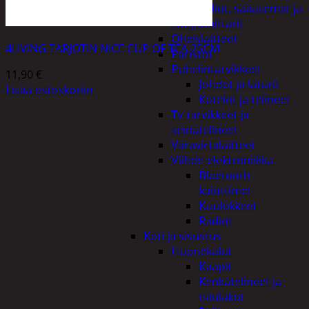
Kelloradiot, sääasemat ja
lämpömittarit
Oheislaitteet
4LIVING TARJOTIN NICE CUP OF TEA 25CM
Paristot
Puhelintarvikkeet
11,90
€
Johdot ja laturit
Lisää ostoskoriin
Kotelot ja telineet
Tv-tarvikkeet ja
seinätelineet
Varavirtalaitteet
Viihde-elektroniikka
Bluetooth
kaiuttimet
Kuulokkeet
Radiot
Koti ja sisustus
Huonekalut
Kaapit
Kenkätelineet ja
naulakot