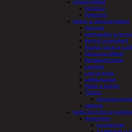
Juhlatarvikkeet
Koristelu
Paketointi
Keittiö ja taloustarvikkeet
Aterimet
Juomapullot ja termo
Kannut ja kanisterit
Kauhat, lastat ja sudi
Kattaustarvikkeet
Kertakäyttöastiat
Lautaset
Lasit ja mukit
Leikkuulaudat
Padat ja kattilat
Tiskaus
Astianpesuaine
Säilöntä
Kodin lämmitys ja tuuletu
Ilmanvaihto
Suodattimet
Tuulettimet ja I