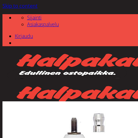
Skip to content
Sijainti
Asiakaspalvelu
Kirjaudu
Etsi: