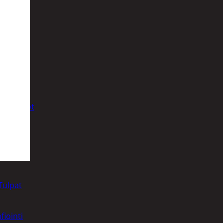
t
uusenvalot
telmat
Tulpat
fiointi