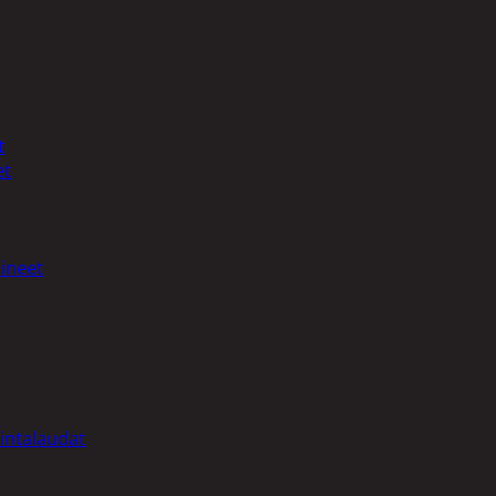
t
et
ineet
intalaudat