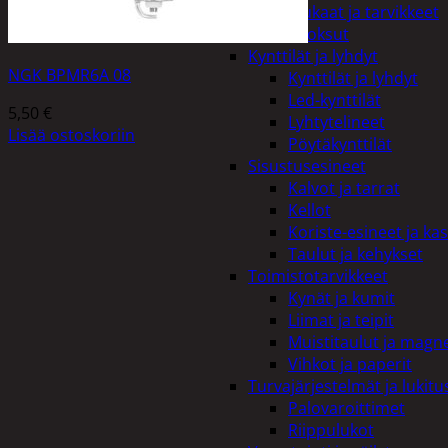
Kiukaat ja tarvikkeet
Tuoksut
Kynttilät ja lyhdyt
NGK BPMR6A 08
Kynttilät ja lyhdyt
Led-kynttilät
5,50
€
Lyhtytelineet
Lisää ostoskoriin
Pöytäkynttilät
Sisustusesineet
Kalvot ja tarrat
Kellot
Koriste-esineet ja kas
Taulut ja kehykset
Toimistotarvikkeet
Kynät ja kumit
Liimat ja teipit
Muistitaulut ja magne
Vihkot ja paperit
Turvajärjestelmät ja lukitu
Palovaroittimet
Riippulukot