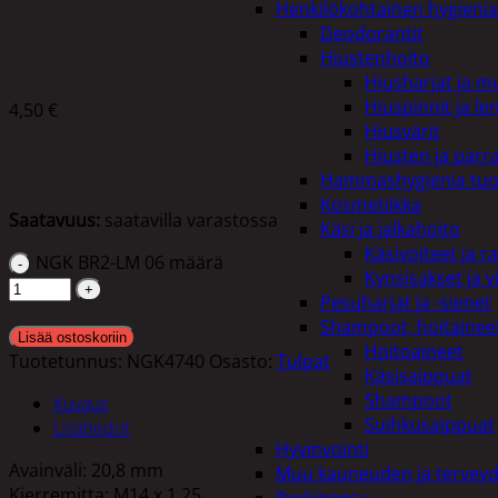
NGK BR2-LM 06
Henkilökohtainen hygienia
Deodorantit
Hiustenhoito
Hiusharjat ja m
Hiuspinnit ja len
4,50
€
Hiusvärit
Hiusten ja parr
Hammashygienia tuo
Kosmetiikka
Saatavuus:
saatavilla varastossa
Käsi ja jalkahoito
Käsivoiteet ja r
NGK BR2-LM 06 määrä
Kynsisakset ja vi
Pesuharjat ja -sienet
Shampoot, hoitaineet
Lisää ostoskoriin
Hoitoaineet
Tuotetunnus:
NGK4740
Osasto:
Tulpat
Käsisaippuat
Shampoot
Kuvaus
Suihkusaippuat
Lisätiedot
Hyvinvointi
Avainväli: 20,8 mm
Muu kauneuden ja tervey
Kierremitta: M14 x 1,25