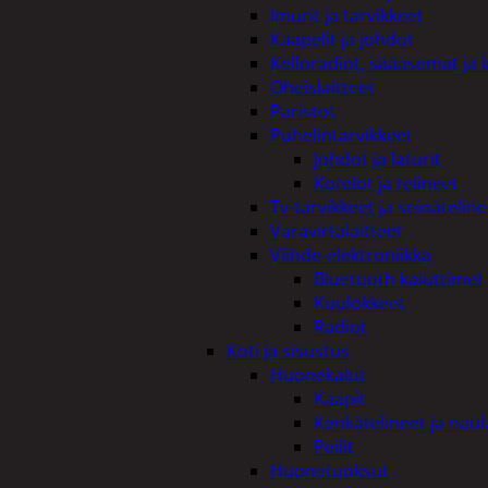
Imurit ja tarvikkeet
Kaapelit ja johdot
Kelloradiot, sääasemat ja 
Oheislaitteet
Paristot
Puhelintarvikkeet
Johdot ja laturit
Kotelot ja telineet
Tv-tarvikkeet ja seinäteline
Varavirtalaitteet
Viihde-elektroniikka
Bluetooth kaiuttimet
Kuulokkeet
Radiot
Koti ja sisustus
Huonekalut
Kaapit
Kenkätelineet ja naul
Peilit
Huonetuoksut