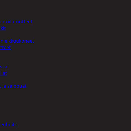
uotoilutuotteet
kit
anleikkuukoneet
tteet
asvat
ilat
 ja saippuat
denhoito