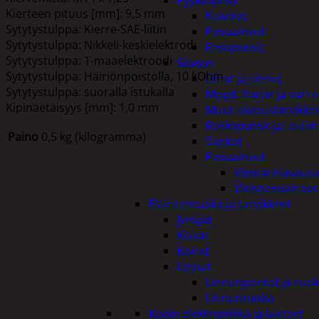
Pyykinpesu
Kierteen pituus [mm]: 9,5 mm
Kuivaus
Sytytystulppa: Kierre-SAE-liitin
Pesuaineet
Sytytystulppa: Nikkeli-keskielektrodi
Pesupussit
Sytytystulppa: 1-maaelektroodi
Siivous
Sytytystulppa: Häiriönpoistolla, 10 kOhm
Liinat ja sienet
Sytytystulppa: suoralla istukalla
Mopit, harjat ja varre
Kipinäetäisyys [mm]: 1,0 mm
Muut siivoustarvikke
Roskapussit ja -astiat
Paino
0,5 kg (kilogramma)
Sankot
Pesuaineet
Viemärinavausa
Yleispesuaineet
Tutustu myös
Eläintenruoka ja tarvikkeet
Jyrsijät
Kissat
Koirat
Linnut
Linnunpöntöt ja ruok
Linnunruoka
Kodin elektroniikka ja laitteet