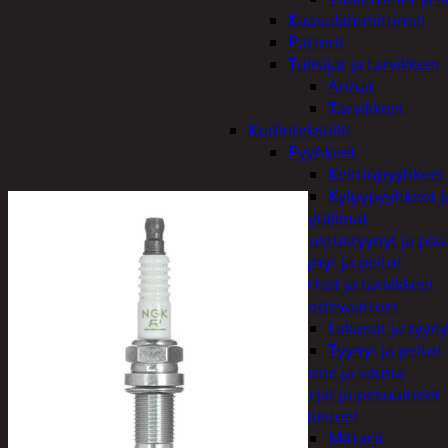
Kaasulämmittimet
Patterit
Tulisijat ja tarvikkeet
Arinat
Tarvikkeet
Kodintekstiilit
Pyyhkeet
Keittiöpyyhkeet
Kylpypyyhkeet ja
Pöytäliinat
Sisustustyynyt ja pääl
Tyynyt ja peitot
Verhot ja tarvikkeet
Vuodevaatteet
Lakanat ja tyyny
Tyynyt ja peitot
Kylpyhuone ja sauna
Harjat ja pesuaineet
Kalusteet
Mittarit