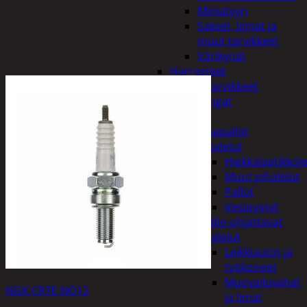
Miniatyyri
Sakset, liimat ja
muut tarvikkeet
Värikynät
Harrasteet
Käsityötarvikkeet
Langat
Lelut
Ilmapallot
Pihalelut
Hiekkalaatikkole
Muut pihalelut
Pallot
Vesipyssyt
Radio-ohjattavat
Sisälelut
Leikkiautot ja
työkoneet
Muovailuvahat
NGK CR7E NO12
ja limat