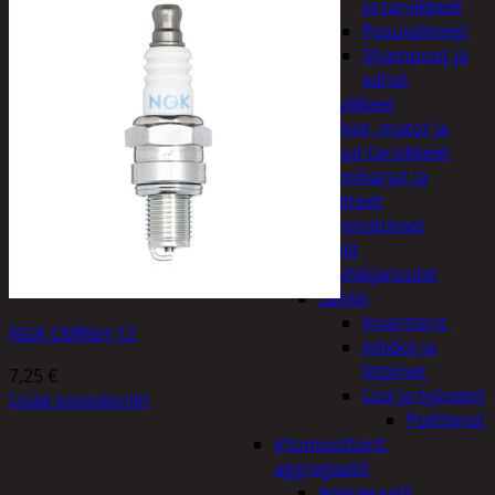
ja tarvikkeet
Pesuvälineet
Shampoot ja
vahat
Autotarvikkeet
Kalvot, matot ja
muut tarvikkeet
Lumiharjat ja
peitteet
Lämmittimet
Peilit
Pyyhkijänsulat
Sähkö
Invertterit
NGK CMR6H 12
Johdot ja
liittimet
7,25
€
Lisä ja työvalot
Lisää ostoskoriin
Polttimot
Irtomoottorit,
aggregaatit
Aggregaatit