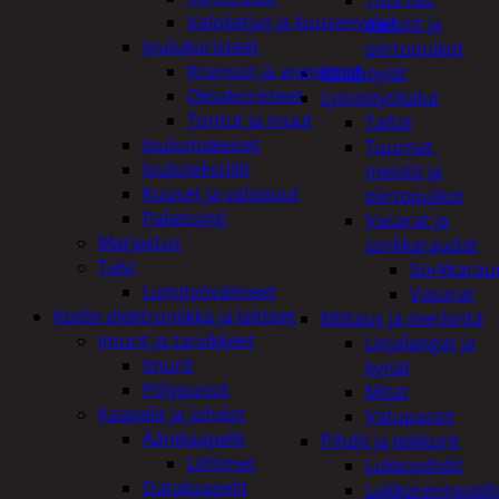
Tuurnat,
Valoketjut ja kuusenvalot
meistit ja
Joulukoristeet
piirtopuikot
Kranssit ja asetelmat
Käsihöylät
Oksakoristeet
Lyöntityökalut
Tontut ja muut
Taltat
Joulumakeiset
Tuurnat,
Joulutekstiilit
meistit ja
Kuuset ja valopuut
piirtopuikot
Paketointi
Vasarat ja
Marjastus
sorkkaraudat
Talvi
Sorkkarau
Lumityövälineet
Vasarat
Kodin elektroniikka ja laitteet
Mittaus ja merkintä
Imurit ja tarvikkeet
Linjalangat ja
Imurit
kynät
Pölypussit
Mitat
Kaapelit ja johdot
Vatupassit
Äänikaapelit
Pihdit ja leikkurit
Liittimet
Lukkopihdit
Datakaapelit
Lukkorengaspih