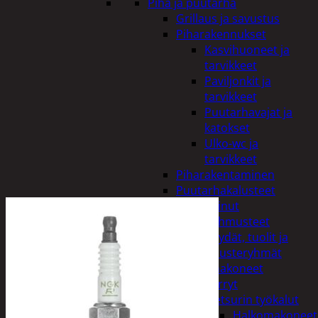
Piha ja puutarha
Grillaus ja savustus
Piharakennukset
Kasvihuoneet ja
tarvikkeet
Paviljonkit ja
tarvikkeet
Puutarhavajat ja
katokset
Ulko-wc ja
tarvikkeet
Piharakentaminen
Puutarhakalusteet
Keinut
Pehmusteet
Pöydät, tuolit ja
kalusteryhmät
Puutarhakoneet
Kärryt
Metsurin työkalut
Halkomakoneet