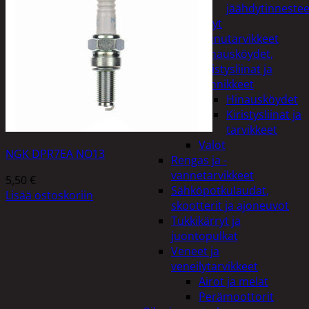
jäähdytinnestee
Öljyt
Perävaunutarvikkeet
Hinausköydet,
kiristysliinat ja
kiinnikkeet
Hinausköydet
Kiristysliinat ja
tarvikkeet
Valot
NGK DPR7EA NO13
Rengas ja -
vannetarvikkeet
5,50
€
Sähköpotkulaudat,
Lisää ostoskoriin
skootterit ja ajoneuvot
Tukkikärryt ja
juontopulkat
Veneet ja
veneilytarvikkeet
Airot ja melat
Perämoottorit