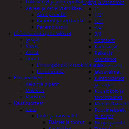
Tukkikärryt ja juontopulkat
Hylsyt ja vääntimet
Veneet ja veneilytarvikkeet
1"
Airot ja melat
1/2"
Kanootit ja sup-laudat
1/4"
Perämoottorit
3/4"
Eläintenruoka ja tarvikkeet
3/8
Jyrsijät
Adapterit
Kissat
Kärkisarjat
Koirat
Räikät ja
Linnut
vääntimet
Linnunpöntöt ja ruokintalaudat
Iskumeisselit
Linnunruoka
Jakoavaimet
Elintarvikkeet
Kiintoavaimet
Keksit ja piparit
ja -sarjat
Makeiset
Kuusiokolo ja
Mausteet
torx-avaimet
Kausituotteet
Momenttiavaim
Joulu
Ruuvimeisselit
Joulu- ja kausivalot
ja -sarjat
Eläimet ja tontut
Nitojat ja niitit
Kyntteliköt