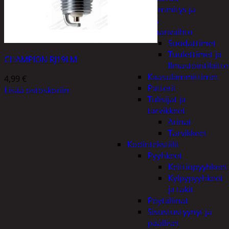
Kodin lämmitys ja
tuuletus
Ilmanvaihto
Suodattimet
Tuulettimet ja
CHAMPION RJ19LM
Ilmastointilaitte
Kaasulämmittimet
4,99
€
Patterit
Lisää ostoskoriin
Tulisijat ja
tarvikkeet
Arinat
Tarvikkeet
Kodintekstiilit
Pyyhkeet
Keittiöpyyhkeet
Kylpypyyhkeet
ja takit
Pöytäliinat
Sisustustyynyt ja
päälliset