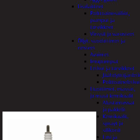
Lisälaitteet
Polttoainesäiliöt,
pumput ja
tarvikkeet
Vinssit ja varusteet
Öljyt, suodattimet ja
nesteet
Avaimet
Imupumput
Letkut ja tarvikkeet
Jäähdyttäjänlet
Polttoaineletku
Liuottimet, massat,
ja muut kemikaalit
Alustamassat
ja pakkelit
Kemikaalit,
sprayt ja
silikonit
Lasi ja