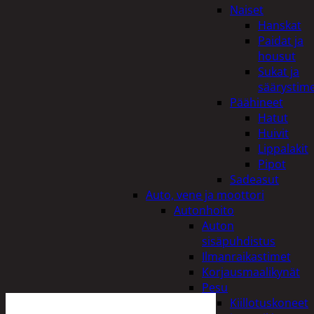
Naiset
Hanskat
Paidat ja
housut
Sukat ja
säärystim
Päähineet
Hatut
Huivit
Lippalakit
Pipot
Sadeasut
Auto, vene ja moottori
Autonhoito
Auton
sisäpuhdistus
Ilmanraikastimet
Korjausmaalikynät
Pesu
Kiillotuskoneet