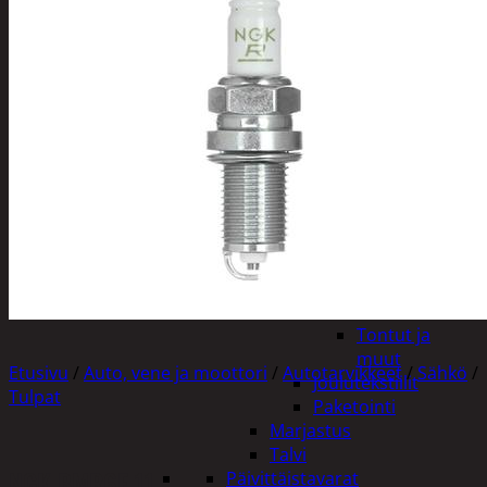
Tuotevalikoima
Poistotuotteet
Kausituotteet
Joulu
Joulu- ja kausivalot
Eläimet ja
tontut
Kyntteliköt
Valoketjut ja
kuusenvalot
Joulukoristeet
Kranssit ja
asetelmat
Tontut ja
muut
Etusivu
/
Auto, vene ja moottori
/
Autotarvikkeet
/
Sähkö
/
Joulutekstiilit
Tulpat
Paketointi
Marjastus
Talvi
NGK BMR6F 11
Päivittäistavarat