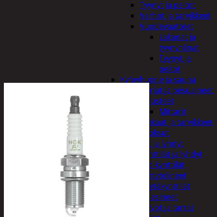
Tyynyt ja peitot
Verhot ja tarvikkeet
Vuodevaatteet
Lakanat ja
tyynynlinat
Tyynyt ja
peitot
Kylpyhuone ja sauna
Harjat ja pesuaineet
Kalusteet
Mittarit
Kiukaat ja tarvikkeet
Tuoksut
Kynttilät ja lyhdyt
Kynttilät ja lyhdyt
Led-kynttilät
Lyhtytelineet
Pöytäkynttilät
Sisustusesineet
Kalvot ja tarrat