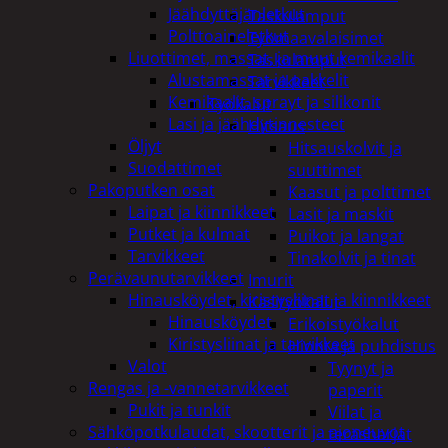
Jäähdyttäjänletkut
Taskulamput
Polttoaineletkut
Työmaavalaisimet
Liuottimet, massat, ja muut kemikaalit
Taskulamput
Alustamassat ja pakkelit
Tarvikkeet
Kemikaalit, sprayt ja silikonit
Työkalut
Lasi ja jäähdytinnesteet
Hitsaus
Öljyt
Hitsauskolvit ja
Suodattimet
suuttimet
Pakoputken osat
Kaasut ja polttimet
Laipat ja kiinnikkeet
Lasit ja maskit
Putket ja kulmat
Puikot ja langat
Tarvikkeet
Tinakolvit ja tinat
Perävaunutarvikkeet
Imurit
Hinausköydet, kiristysliinat ja kiinnikkeet
Käsityökalut
Hinausköydet
Erikoistyökalut
Kiristysliinat ja tarvikkeet
Hionta ja puhdistus
Valot
Tyynyt ja
Rengas ja -vannetarvikkeet
paperit
Pukit ja tunkit
Viilat ja
Sähköpotkulaudat, skootterit ja ajoneuvot
teräsharjat