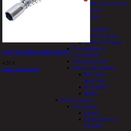
Kelloradiot, sääasemat ja
lämpömittarit
Oheislaitteet
Paristot
Puhelintarvikkeet
Johdot ja laturit
Kotelot ja telineet
Tv-tarvikkeet ja
TULPPA-AVAIN 21MM T-KAHVA
seinätelineet
Varavirtalaitteet
4,50
€
Viihde-elektroniikka
Lisää ostoskoriin
Bluetooth
kaiuttimet
Kuulokkeet
Radiot
Koti ja sisustus
Huonekalut
Kaapit
Kenkätelineet ja
naulakot