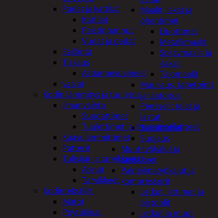
Padat ja kattilat
Maalit, lakat ja
Kattilat
ohentimet
Paistinpannut
Liuottimet
Vuoat ja padat
Metallimaalit
Säilöntä
Spraymaalit ja
Tiskaus
-lakat
Astianpesuaineet
Talomaalit
vaa'at
Muuraus, tapetointi
Kodin lämmitys ja tuuletus
ja laatoitus
Ilmanvaihto
Pensselit telat ja
Suodattimet
lastat
Tuulettimet ja Ilmastointilaitteet
Sekoittimet
Kaasulämmittimet
Suojaus
Patterit
Muut työkalut ja
Tulisijat ja tarvikkeet
tarvikkeet
Arinat
Paineilmatyökalut ja
Tarvikkeet
kompressorit
Kodintekstiilit
Letkut, liittimet ja
Matot
pistoolit
Pöytäliinat
Letkut ja muut