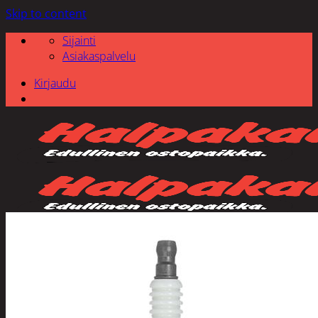
Skip to content
Sijainti
Asiakaspalvelu
Kirjaudu
Etsi: