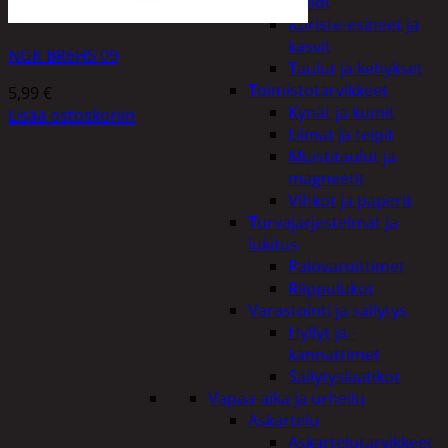
Kellot
Koriste-esineet ja
kasvit
NGK BR6HS 09
Taulut ja kehykset
Toimistotarvikkeet
5,99
€
Kynät ja kumit
Lisää ostoskoriin
Liimat ja teipit
Muistitaulut ja
magneetit
Vihkot ja paperit
Turvajärjestelmät ja
lukitus
Palovaroittimet
Riippulukot
Varastointi ja säilytys
Hyllyt ja -
kannattimet
Säilytyslaatikot
Vapaa-aika ja urheilu
Askartelu
Askartelutarvikkeet