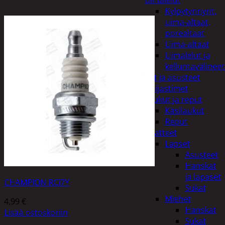
uimalelut
Kylpytynnyrit,
uima-altaat,
porealtaat
Uima-altaat
Uimalelut ja
kelluntavälineet
Vaatteet ja asusteet
Heijastimet
Laukut ja reput
Käsilaukut
Reput
Vaatteet
Lapset
Asusteet
Hanskat
ja lapaset
CHAMPION RCJ7Y
Sukat
Miehet
4,99
€
Hanskat
Lisää ostoskoriin
Sukat