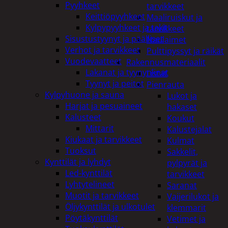
Pyyhkeet
tarvikkeet
Keittiöpyyhkeet
Maaliruiskut ja
Kylpypyyhkeet ja takit
tarvikkeet
Sisustustyynyt ja päälliset
Naulaimet
Verhot ja tarvikkeet
Pulttipyssyt ja räikät
Vuodevaatteet
Rakennusmateriaalit
Lakanat ja tyynynlinat
Listat
Tyynyt ja peitot
Pienrauta
Kylpyhuone ja sauna
Lukot ja
Harjat ja pesuaineet
hakaset
Kalusteet
Koukut
Mittarit
Kalustejalat
Kiukaat ja tarvikkeet
Kulmat
Tuoksut
Sakkelit,
Kynttilät ja lyhdyt
pylpyrät ja
Led-kynttilät
tarvikkeet
Lyhtytelineet
Saranat
Muotit ja tarvikkeet
Vaijerilukot ja
Öljykynttilät ja ulkotulet
klemmarit
Pöytäkynttilät
Vetimet ja