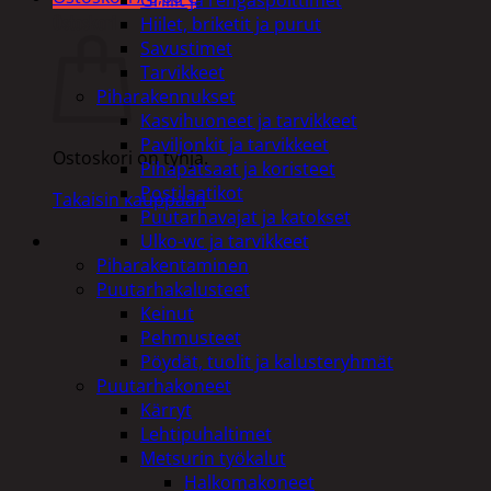
Ostoskori
Hiilet, briketit ja purut
Savustimet
Tarvikkeet
Piharakennukset
Kasvihuoneet ja tarvikkeet
Paviljonkit ja tarvikkeet
Ostoskori on tyhjä.
Pihapatsaat ja koristeet
Postilaatikot
Takaisin kauppaan
Puutarhavajat ja katokset
Ulko-wc ja tarvikkeet
Piharakentaminen
Puutarhakalusteet
Keinut
Pehmusteet
Pöydät, tuolit ja kalusteryhmät
Puutarhakoneet
Kärryt
Lehtipuhaltimet
Metsurin työkalut
Halkomakoneet