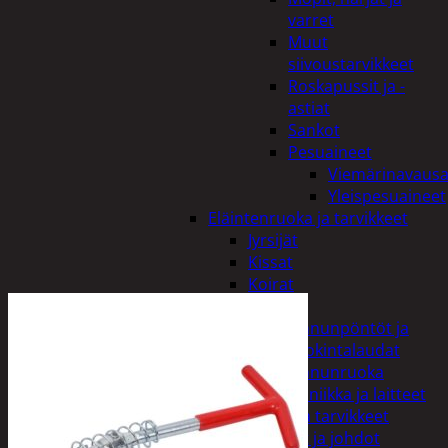
varret
Muut
siivoustarvikkeet
Roskapussit ja -
astiat
Sankot
Pesuaineet
Viemärinavausa
Yleispesuaineet
Eläintenruoka ja tarvikkeet
Jyrsijät
Kissat
Koirat
Linnut
Linnunpöntöt ja
ruokintalaudat
Linnunruoka
Kodin elektroniikka ja laitteet
Imurit ja tarvikkeet
Kaapelit ja johdot