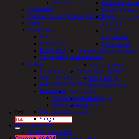
Suihkusaippuat
Puukkosahante
Hyvinvointi
Puuporanterät
Muu kauneuden ja terveydenhoito
Reikäsahanterä
Paperit
ja istukat
Pyykinpesu
Teräs ja
Kuivaus
kuppiharjat
Pesuaineet
Upotusterät
Pesupussit
Telineet, tikkaat, työtasot
Silitysraudat ja silityslaudat
ja tarvikkeet
Siivous
Vaunut ja pöydät
Liinat ja sienet
Työasut ja suojaimet
Mopit, harjat ja varret
Suojalasit ja
Muut siivoustarvikkeet
kuulosuojaimet
Pesuaineet
Elintarvikkeet
Viemärinavausaineet
Keksit ja piparit
Yleispesuaineet
Mausteet
Roskapussit ja -astiat
Etsi:
Sangot
Piha ja puutarha
Grillaus ja savustus
Ostoskori /
0,00
€
Grillit ja rengaspolttimet