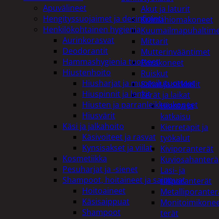
Apuvälineet
Akut ja laturit
Hengityssuojaimet ja desinfiointi
Kulmahiomakoneet
Henkilökohtainen hygienia
Kuumailmapuhaltim
Aurinkorasvat
Mittarit
Deodorantit
Mutterinvääntimet
Hammashygienia tuotteet
Porakoneet
Hiustenhoito
Ruiskut
Hiusharjat ja muotoilutuotteet
Sahat ja sirkkelit
Hiuspinnit ja lenkit
Terät ja laikat
Hiusten ja parranleikkuukoneet
Hionta ja
Hiusvärit
katkaisu
Käsi ja jalkahoito
Kierretapit ja
Käsivoiteet ja rasvat
työkalut
Kynsisakset ja viilat
Kiviporanterät
Kosmetiikka
Kuviosahanterä
Pesuharjat ja -sienet
Lasi- ja
Shampoot, hoitaineet ja saippuat
tiiliporanterät
Hoitoaineet
Metalliporanter
Käsisaippuat
Monitoimikone
Shampoot
terät