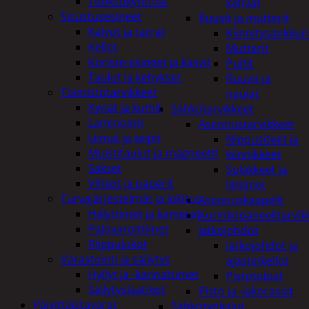
Tuoksukynttilät
kahvat
Sisustusesineet
Ruuvit ja mutterit
Kalvot ja tarrat
Kiinnitysankkuri
Kellot
Mutterit
Koriste-esineet ja kasvit
Pultit
Taulut ja kehykset
Ruuvit ja
Toimistotarvikkeet
naulat
Kynät ja kumit
Sähkötarvikkeet
Laminointi
Asennustarvikkeet
Liimat ja teipit
Nippusiteet ja
Muistitaulut ja magneetit
kiinnikkeet
Sakset
Sulakkeet ja
Vihkot ja paperit
liittimet
Turvajärjestelmät ja lukitus
Asennuskaapelit
Hälyttimet ja kamerat
Aurinkopaneelitarvik
Palovaroittimet
Jatkojohdot
Riippulukot
Jatkojohdot ja
Varastointi ja säilytys
ajastinkellot
Hyllyt ja -kannattimet
Pistotulpat
Säilytyslaatikot
Pisto ja -jakorasiat
Päivittäistavarat
Sähkötyökalut