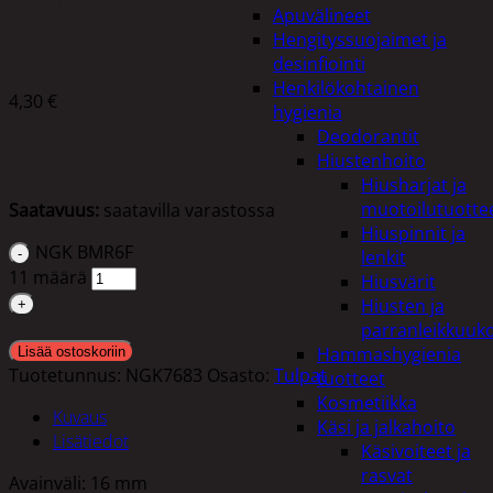
Apuvälineet
Hengityssuojaimet ja
desinfiointi
Henkilökohtainen
4,30
€
hygienia
Deodorantit
Hiustenhoito
Hiusharjat ja
muotoilutuotte
Saatavuus:
saatavilla varastossa
Hiuspinnit ja
NGK BMR6F
lenkit
11 määrä
Hiusvärit
Hiusten ja
parranleikkuuk
Hammashygienia
Lisää ostoskoriin
Tuotetunnus:
NGK7683
Osasto:
Tulpat
tuotteet
Kosmetiikka
Kuvaus
Käsi ja jalkahoito
Lisätiedot
Käsivoiteet ja
rasvat
Avainväli: 16 mm