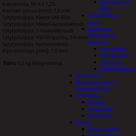
Kynsisakset ja
Kierremitta: M14 x 1,25
viilat
Kierteen pituus [mm]: 7,8 mm
Pesuharjat ja -
Sytytystulppa: Kierre-SAE-liitin
sienet
Sytytystulppa: Nikkeli-keskielektrodi
Shampoot,
Sytytystulppa: 1-maaelektroodi
hoitaineet ja
Sytytystulppa: Häiriönpoisto, 5 k-ohm
saippuat
Sytytystulppa: kartioistukalla
Hoitoaineet
Kipinäetäisyys [mm]: 1,0 mm
Käsisaippuat
Shampoot
Paino
0,5 kg (kilogramma)
Suihkusaippuat
Hyvinvointi
Muu kauneuden ja
terveydenhoito
Tutustu myös
Pyykinpesu
Kuivaus
Pesuaineet
Pesupussit
Siivous
Liinat ja sienet
Mopit, harjat ja