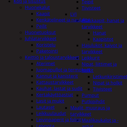
Koti ja sisustus
Teipit
Huonekalut
Tiivisteet
Kaapit
LVI
Kenkätelineet ja naulakot
Allaskaapit, hanat ja
Peilit
tarvikkeet
Huonetuoksut
Hanat
Juhlatarvikkeet
Kaapistot
Koristelu
Hajulukot, kaivot ja
Paketointi
tarvikkeet
Keittiö ja taloustarvikkeet
Leikkurit
Aterimet
Nipat, liittimet ja
Juomapullot ja termokset
holkit
Kannut ja kanisterit
Letkunkiristime
Kattaustarvikkeet
Nipat ja holkit
Kauhat, lastat ja sudit
Tiivisteet
Kertakäyttöastiat
Pumput
Lasit ja mukit
Putkipihdit
Lautaset
Maalit, muuraus ja
Leikkuulaudat
tarvikkeet
Leivinpaperit ja foliot
Maalikaukalot ja -
Leivonta
astiat