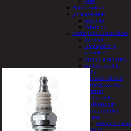
Peilit
Huonetuoksut
Juhlatarvikkeet
Koristelu
Paketointi
Keittiö ja taloustarvikkeet
Aterimet
Juomapullot ja
termokset
Kannut ja kanisterit
Kauhat, lastat ja
sudit
Kattaustarvikkeet
Kertakäyttöastiat
Lautaset
Lasit ja mukit
Leikkuulaudat
Padat ja kattilat
Tiskaus
Astianpesuaine
Säilöntä