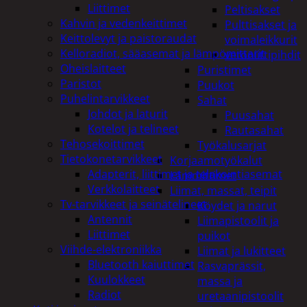
Liittimet
Peltisakset
Kahvin ja vedenkeittimet
Pulttisakset ja
Keittolevyt ja paistoraudat
voimaleikkurit
Kelloradiot, sääasemat ja lämpömittarit
vetoniittipihdit
Oheislaitteet
Puristimet
Paristot
Puukot
Puhelintarvikkeet
Sahat
Johdot ja laturit
Puusahat
Kotelot ja telineet
Rautasahat
Tehosekoittimet
Työkalusarjat
Tietokonetarvikkeet
Korjaamotyökalut
Adapterit, liittimet ja telakointiasemat
Lämmittimet
Verkkolaitteet
Liimat, massat, teipit
Tv-tarvikkeet ja seinätelineet
Köydet ja narut
Antennit
Liimapistoolit ja
Liittimet
puikot
Viihde-elektroniikka
Liimat ja lukitteet
Bluetooth kaiuttimet
Rasvaprässit,
Kuulokkeet
massa ja
Radiot
uretaanipistoolit