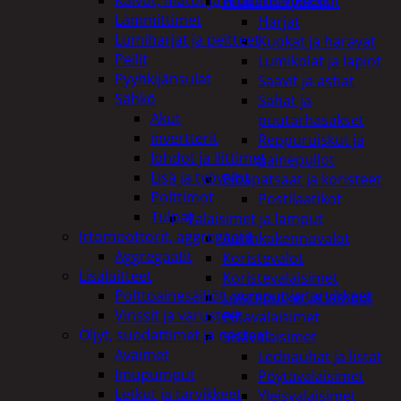
Puutarhatyökalut
Lämmittimet
Harjat
Lumiharjat ja peitteet
Kuokat ja haravat
Peilit
Lumikolat ja lapiot
Pyyhkijänsulat
Saavit ja astiat
Sähkö
Sahat ja
Akut
puutarhasakset
invertterit
Reppuruiskut ja
Johdot ja liittimet
painepullot
Lisä ja työvalot
Pihapatsaat ja koristeet
Polttimot
Postilaatikot
Tulpat
Valaisimet ja lamput
Irtomoottorit, aggregaatit
Aurinkokennovalot
Aggregaatit
Koristevalot
Lisälaitteet
Koristevalaisimet
Polttoainesäiliöt, pumput ja tarvikkeet
Loisteputket ja lamput
Vinssit ja varusteet
Pihavalaisimet
Öljyt, suodattimet ja nesteet
Sisävalaisimet
Avaimet
Lednauhat ja listat
Imupumput
Pöytävalaisimet
Letkut ja tarvikkeet
Yleisvalaisimet