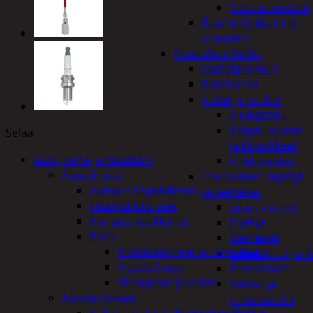
Vesiautomaatit
Ruohonleikkurit ja
trimmerit
Puutarhan hoito
Kastelukannut
Kateharsot
Kukat ja ruukut
Altakastelu
Ketjut, koukut
Selaa
ja kiinnikkeet
Auto, vene ja moottori
Kukkaruukut
Autonhoito
Lannoitteet, myrkyt
Auton sisäpuhdistus
ja siemenet
ilmanraikastimet
Lisäravinteet
Korjausmaalikynät
Myrkyt
Pesu
Siemenet
Kiillotuskoneet ja tarvikkeet
Tuholaistorjunt
Pesuvälineet
Pensastuet
Shampoot ja vahat
Verkot ja
Autotarvikkeet
reunanauha
Kalvot, matot ja muut tarvikkeet