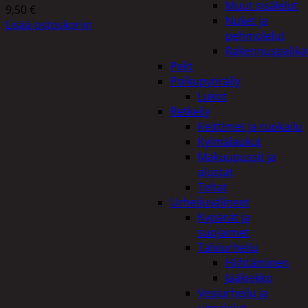
Muut sisälelut
9,50
€
Nuket ja
Lisää ostoskoriin
pehmolelut
Rakennuspalika
Pelit
Polkupyöräily
Lukot
Retkeily
Keittimet ja ruokailu
Kylmälaukut
Makuupussit ja
alustat
Teltat
Urheiluvälineet
Kypärät ja
suojaimet
Talviurheilu
Hiihtäminen
Jääkiekko
Vesiurheilu ja