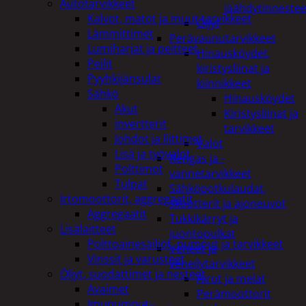
Autotarvikkeet
jäähdytinnestee
Kalvot, matot ja muut tarvikkeet
Öljyt
Lämmittimet
Perävaunutarvikkeet
Lumiharjat ja peitteet
Hinausköydet,
Peilit
kiristysliinat ja
Pyyhkijänsulat
kiinnikkeet
Sähkö
Hinausköydet
Akut
Kiristysliinat ja
invertterit
tarvikkeet
Johdot ja liittimet
Valot
Lisä ja työvalot
Rengas ja -
Polttimot
vannetarvikkeet
Tulpat
Sähköpotkulaudat,
Irtomoottorit, aggregaatit
skootterit ja ajoneuvot
Aggregaatit
Tukkikärryt ja
Lisälaitteet
juontopulkat
Polttoainesäiliöt, pumput ja tarvikkeet
Veneet ja
Vinssit ja varusteet
veneilytarvikkeet
Öljyt, suodattimet ja nesteet
Airot ja melat
Avaimet
Perämoottorit
Imupumput