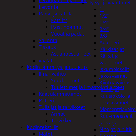
Leivinpaperit ja foliot
Hylsyt ja vääntimet
Leivonta
1"
Padat ja kattilat
1/2"
Kattilat
1/4"
Paistinpannut
3/4"
Vuoat ja padat
3/8
Säilöntä
Adapterit
Tiskaus
Kärkisarjat
Astianpesuaineet
Räikät ja
vaa'at
vääntimet
Kodin lämmitys ja tuuletus
Iskumeisselit
Ilmanvaihto
Jakoavaimet
Suodattimet
Kiintoavaimet
Tuulettimet ja Ilmastointilaitteet
ja -sarjat
Kaasulämmittimet
Kuusiokolo ja
Patterit
torx-avaimet
Tulisijat ja tarvikkeet
Momenttiavaim
Arinat
Ruuvimeisselit
Tarvikkeet
ja -sarjat
Kodintekstiilit
Nitojat ja niitit
Matot