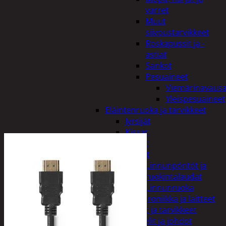
varret
Muut
siivoustarvikkeet
Roskapussit ja -
astiat
Sankot
Pesuaineet
Viemärinavausa
Yleispesuaineet
Eläintenruoka ja tarvikkeet
Jyrsijät
Kissat
Koirat
Linnut
Linnunpöntöt ja
ruokintalaudat
Linnunruoka
Kodin elektroniikka ja laitteet
Imurit ja tarvikkeet
Kaapelit ja johdot