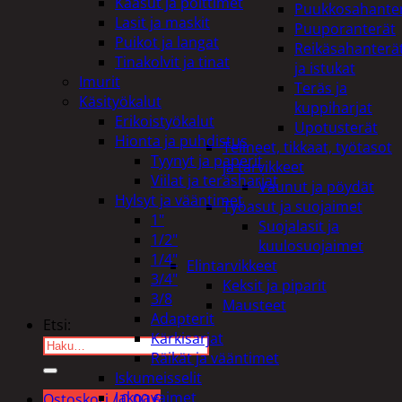
Kaasut ja polttimet
Puukkosahante
Lasit ja maskit
Puuporanterät
Puikot ja langat
Reikäsahanterä
Tinakolvit ja tinat
ja istukat
Imurit
Teräs ja
Käsityökalut
kuppiharjat
Erikoistyökalut
Upotusterät
Hionta ja puhdistus
Telineet, tikkaat, työtasot
Tyynyt ja paperit
ja tarvikkeet
Viilat ja teräsharjat
Vaunut ja pöydät
Hylsyt ja vääntimet
Työasut ja suojaimet
1"
Suojalasit ja
1/2"
kuulosuojaimet
1/4"
Elintarvikkeet
3/4"
Keksit ja piparit
3/8
Mausteet
Adapterit
Etsi:
Kärkisarjat
Räikät ja vääntimet
Iskumeisselit
Jakoavaimet
Ostoskori /
0,00
€