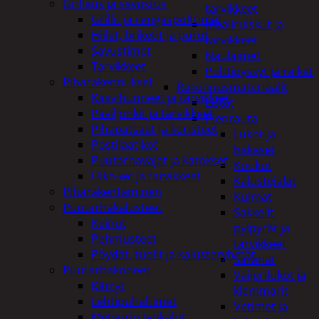
Grillaus ja savustus
tarvikkeet
Grillit ja rengaspolttimet
Maaliruiskut ja
Hiilet, briketit ja purut
tarvikkeet
Savustimet
Naulaimet
Tarvikkeet
Pulttipyssyt ja räikät
Piharakennukset
Rakennusmateriaalit
Kasvihuoneet ja tarvikkeet
Listat
Paviljonkit ja tarvikkeet
Pienrauta
Pihapatsaat ja koristeet
Lukot ja
Postilaatikot
hakaset
Puutarhavajat ja katokset
Koukut
Ulko-wc ja tarvikkeet
Kalustejalat
Piharakentaminen
Kulmat
Puutarhakalusteet
Sakkelit,
Keinut
pylpyrät ja
Pehmusteet
tarvikkeet
Pöydät, tuolit ja kalusteryhmät
Saranat
Puutarhakoneet
Vaijerilukot ja
Kärryt
klemmarit
Lehtipuhaltimet
Vetimet ja
Metsurin työkalut