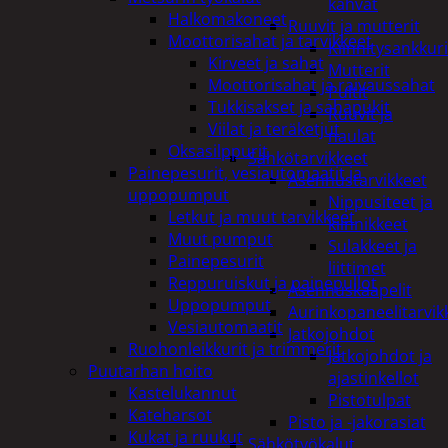
kahvat
Halkomakoneet
Ruuvit ja mutterit
Moottorisahat ja tarvikkeet
Kiinnitysankkuri
Kirveet ja sahat
Mutterit
Moottorisahat ja raivaussahat
Pultit
Tukkisakset ja sahapukit
Ruuvit ja
Viilat ja teräketjut
naulat
Oksasilppurit
Sähkötarvikkeet
Painepesurit, vesiautomaatit ja
Asennustarvikkeet
uppopumput
Nippusiteet ja
Letkut ja muut tarvikkeet
kiinnikkeet
Muut pumput
Sulakkeet ja
Painepesurit
liittimet
Reppuruiskut ja painepullot
Asennuskaapelit
Uppopumput
Aurinkopaneelitarvik
Vesiautomaatit
Jatkojohdot
Ruohonleikkurit ja trimmerit
Jatkojohdot ja
Puutarhan hoito
ajastinkellot
Kastelukannut
Pistotulpat
Kateharsot
Pisto ja -jakorasiat
Kukat ja ruukut
Sähkötyökalut