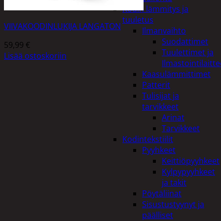
Kodin lämmitys ja
tuuletus
VIIVAKOODINLUKIJA LANGATON
Ilmanvaihto
Suodattimet
59,99
€
Tuulettimet ja
Lisää ostoskoriin
Ilmastointilaitte
Kaasulämmittimet
Patterit
Tulisijat ja
tarvikkeet
Arinat
Tarvikkeet
Kodintekstiilit
Pyyhkeet
Keittiöpyyhkeet
Kylpypyyhkeet
ja takit
Pöytäliinat
Sisustustyynyt ja
päälliset