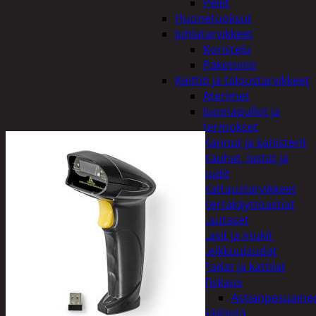
Peilit
Huonetuoksut
Juhlatarvikkeet
Koristelu
Paketointi
Keittiö ja taloustarvikkeet
Aterimet
Juomapullot ja
termokset
Kannut ja kanisterit
Kauhat, lastat ja
sudit
Kattaustarvikkeet
Kertakäyttöastiat
Lautaset
Lasit ja mukit
Leikkuulaudat
Padat ja kattilat
Tiskaus
Astianpesuaine
Säilöntä