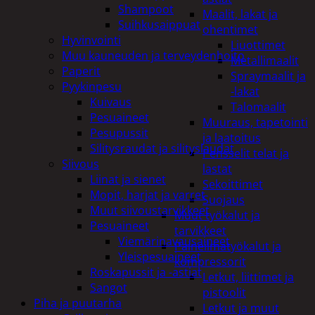
Shampoot
Maalit, lakat ja
Suihkusaippuat
ohentimet
Hyvinvointi
Liuottimet
Muu kauneuden ja terveydenhoito
Metallimaalit
Paperit
Spraymaalit ja
Pyykinpesu
-lakat
Kuivaus
Talomaalit
Pesuaineet
Muuraus, tapetointi
Pesupussit
ja laatoitus
Silitysraudat ja silityslaudat
Pensselit telat ja
Siivous
lastat
Liinat ja sienet
Sekoittimet
Mopit, harjat ja varret
Suojaus
Muut siivoustarvikkeet
Muut työkalut ja
Pesuaineet
tarvikkeet
Viemärinavausaineet
Paineilmatyökalut ja
Yleispesuaineet
kompressorit
Roskapussit ja -astiat
Letkut, liittimet ja
Sangot
pistoolit
Piha ja puutarha
Letkut ja muut