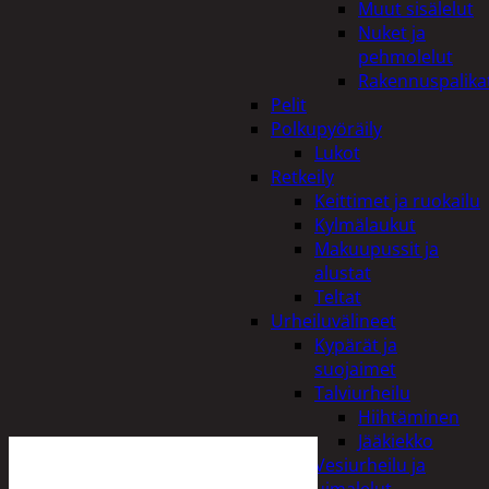
Muut sisälelut
Nuket ja
pehmolelut
Rakennuspalika
Pelit
Polkupyöräily
Lukot
Retkeily
Keittimet ja ruokailu
Kylmälaukut
Makuupussit ja
alustat
Teltat
Urheiluvälineet
Kypärät ja
suojaimet
Talviurheilu
Hiihtäminen
Jääkiekko
Vesiurheilu ja