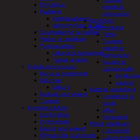
Tuurnat,
Pöytäliinat
meistit ja
Pyyhkeet
piirtopuikot
Keittiöpyyhkeet
Käsihöylät
Kylpypyyhkeet ja takit
Lyöntityökalut
Sisustustyynyt ja päälliset
Taltat
Verhot ja tarvikkeet
Tuurnat,
Vuodevaatteet
meistit ja
Lakanat ja tyynynlinat
piirtopuikot
Tyynyt ja peitot
Vasarat ja
Kylpyhuone ja sauna
sorkkaraudat
Harjat ja pesuaineet
Sorkkarau
Kalusteet
Vasarat
Mittarit
Mittaus ja merkintä
Kiukaat ja tarvikkeet
Linjalangat ja
Tuoksut
kynät
Kynttilät ja lyhdyt
Mitat
Led-kynttilät
Vatupassit
Lyhtytelineet
Pihdit ja leikkurit
Muotit ja tarvikkeet
Lukkopihdit
Öljykynttilät ja ulkotulet
Lukkorengaspih