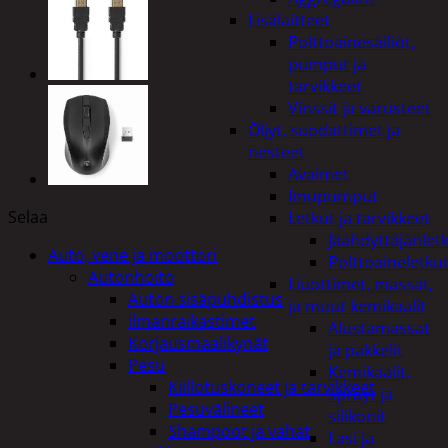
Lisälaitteet
Polttoainesäiliöt,
pumput ja
tarvikkeet
Vinssit ja varusteet
Öljyt, suodattimet ja
nesteet
Avaimet
Imupumput
Selaa
Letkut ja tarvikkeet
Jäähdyttäjänlet
Auto, vene ja moottori
Polttoaineletku
Autonhoito
Liuottimet, massat,
Auton sisäpuhdistus
ja muut kemikaalit
ilmanraikastimet
Alustamassat
Korjausmaalikynät
ja pakkelit
Pesu
Kemikaalit,
Kiillotuskoneet ja tarvikkeet
sprayt ja
Pesuvälineet
silikonit
Shampoot ja vahat
Lasi ja