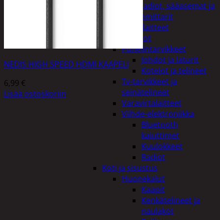
Kelloradiot, sääasemat ja
lämpömittarit
Oheislaitteet
Paristot
Puhelintarvikkeet
Johdot ja laturit
NEDIS HIGH SPEED HDMI KAAPELI
Kotelot ja telineet
Tv-tarvikkeet ja
6,99
€
seinätelineet
Lisää ostoskoriin
Varavirtalaitteet
Viihde-elektroniikka
Bluetooth
kaiuttimet
Kuulokkeet
Radiot
Koti ja sisustus
Huonekalut
Kaapit
Kenkätelineet ja
naulakot