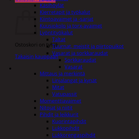
Käsihöylät
Ostoskori
Kierretapit ja työkalut
Kiintoavaimet ja -sarjat
Kuusiokolo ja torx-avaimet
Lyöntityökalut
Taltat
Ostoskori on tyhjä.
Tuurnat, meistit ja piirtopuikot
Vasarat ja sorkkaraudat
Takaisin kauppaan
Sorkkaraudat
Vasarat
Mittaus ja merkintä
Linjalangat ja kynät
Mitat
Vatupassit
Momenttiavaimet
Nitojat ja niitit
Pihdit ja leikkurit
Kuorintapihdit
Lukkopihdit
Lukkorengaspihdit