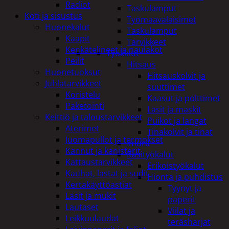
Radiot
Taskulamput
Koti ja sisustus
Työmaavalaisimet
Huonekalut
Taskulamput
Kaapit
Tarvikkeet
Kenkätelineet ja naulakot
Työkalut
Peilit
Hitsaus
Huonetuoksut
Hitsauskolvit ja
Juhlatarvikkeet
suuttimet
Koristelu
Kaasut ja polttimet
Paketointi
Lasit ja maskit
Keittiö ja taloustarvikkeet
Puikot ja langat
Aterimet
Tinakolvit ja tinat
Juomapullot ja termokset
Imurit
Kannut ja kanisterit
Käsityökalut
Kattaustarvikkeet
Erikoistyökalut
Kauhat, lastat ja sudit
Hionta ja puhdistus
Kertakäyttöastiat
Tyynyt ja
Lasit ja mukit
paperit
Lautaset
Viilat ja
Leikkuulaudat
teräsharjat