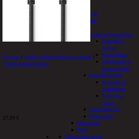
Tuotevalikoima
Poistotuotteet
Kausituotteet
Joulu
Joulu- ja kausivalot
Eläimet ja
tontut
Kyntteliköt
Etusivu
/
Kodin elektroniikka ja laitteet
/
Valoketjut ja
Tietokonetarvikkeet
kuusenvalot
Joulukoristeet
Kranssit ja
NEDIS HIGH SPEED HDMI KAAPELI
asetelmat
Tontut ja
muut
Joulutekstiilit
Paketointi
27,99
€
Marjastus
Talvi
Päivittäistavarat