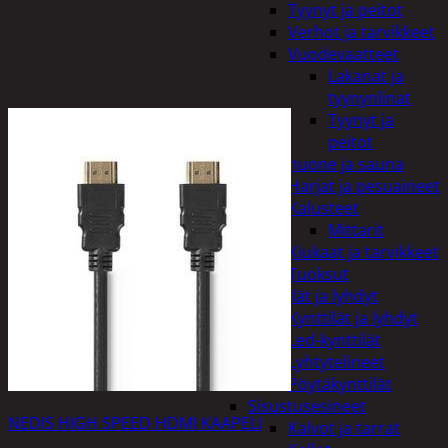
Tyynyt ja peitot
Verhot ja tarvikkeet
Vuodevaatteet
Lakanat ja
tyynynlinat
Tyynyt ja
peitot
Kylpyhuone ja sauna
Harjat ja pesuaineet
Kalusteet
Mittarit
Kiukaat ja tarvikkeet
Tuoksut
Kynttilät ja lyhdyt
Kynttilät ja lyhdyt
Led-kynttilät
Lyhtytelineet
Pöytäkynttilät
Sisustusesineet
NEDIS HIGH SPEED HDMI KAAPELI
Kalvot ja tarrat