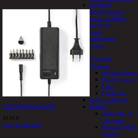
Miniatyyri
Sakset, liimat ja
muut tarvikkeet
Värikynät
Harrasteet
Käsityötarvikkeet
Langat
Lelut
Ilmapallot
Pihalelut
Hiekkalaatikkole
Muut pihalelut
Pallot
Vesipyssyt
Radio-ohjattavat
YLEISVIRTALÄHDE 60W
Sisälelut
Leikkiautot ja
34,99
€
työkoneet
Lisää ostoskoriin
Muovailuvahat
ja limat