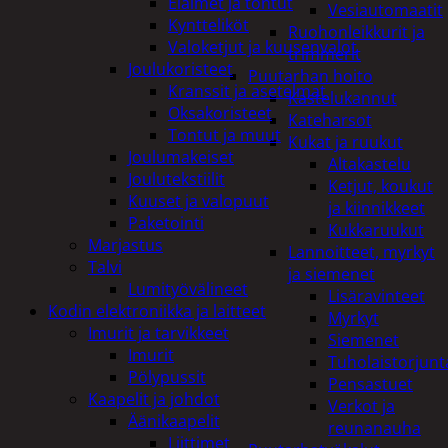
Eläimet ja tontut
Vesiautomaatit
Kyntteliköt
Ruohonleikkurit ja
Valoketjut ja kuusenvalot
trimmerit
Joulukoristeet
Puutarhan hoito
Kranssit ja asetelmat
Kastelukannut
Oksakoristeet
Kateharsot
Tontut ja muut
Kukat ja ruukut
Joulumakeiset
Altakastelu
Joulutekstiilit
Ketjut, koukut
Kuuset ja valopuut
ja kiinnikkeet
Paketointi
Kukkaruukut
Marjastus
Lannoitteet, myrkyt
Talvi
ja siemenet
Lumityövälineet
Lisäravinteet
Kodin elektroniikka ja laitteet
Myrkyt
Imurit ja tarvikkeet
Siemenet
Imurit
Tuholaistorjunt
Pölypussit
Pensastuet
Kaapelit ja johdot
Verkot ja
Äänikaapelit
reunanauha
Liittimet