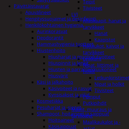
Teipit
Päivittäistavarat
Tiivisteet
Apuvälineet
LVI
Hengityssuojaimet ja desinfiointi
Allaskaapit, hanat ja
Henkilökohtainen hygienia
tarvikkeet
Aurinkorasvat
Hanat
Deodorantit
Kaapistot
Hammashygienia tuotteet
Hajulukot, kaivot ja
Hiustenhoito
tarvikkeet
Hiusharjat ja muotoilutuotteet
Leikkurit
Hiuspinnit ja lenkit
Nipat, liittimet ja
Hiusten ja parranleikkuukoneet
holkit
Hiusvärit
Letkunkiristime
Käsi ja jalkahoito
Nipat ja holkit
Käsivoiteet ja rasvat
Tiivisteet
Kynsisakset ja viilat
Pumput
Kosmetiikka
Putkipihdit
Pesuharjat ja -sienet
Maalit, muuraus ja
Shampoot, hoitaineet ja saippuat
tarvikkeet
Hoitoaineet
Maalikaukalot ja -
Käsisaippuat
astiat