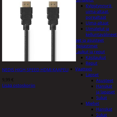
uimalelut
Kylpytynnyrit,
uima-altaat,
porealtaat
Uima-altaat
Uimalelut ja
kelluntavälineet
Vaatteet ja asusteet
Heijastimet
Laukut ja reput
Käsilaukut
Reput
Vaatteet
NEDIS HIGH SPEED HDMI KAAPELI
Lapset
9,99
€
Asusteet
Lisää ostoskoriin
Hanskat
ja lapaset
Sukat
Miehet
Hanskat
Sukat