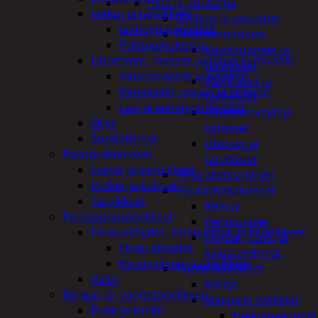
Piha ja puutarha
Letkut ja tarvikkeet
Grillaus ja savustus
Jäähdyttäjänletkut
Piharakennukset
Polttoaineletkut
Kasvihuoneet ja
Liuottimet, massat, ja muut kemikaalit
tarvikkeet
Alustamassat ja pakkelit
Paviljonkit ja
Kemikaalit, sprayt ja silikonit
tarvikkeet
Lasi ja jäähdytinnesteet
Puutarhavajat ja
Öljyt
katokset
Suodattimet
Ulko-wc ja
Pakoputken osat
tarvikkeet
Laipat ja kiinnikkeet
Piharakentaminen
Putket ja kulmat
Puutarhakalusteet
Tarvikkeet
Keinut
Perävaunutarvikkeet
Pehmusteet
Hinausköydet, kiristysliinat ja kiinnikkeet
Pöydät, tuolit ja
Hinausköydet
kalusteryhmät
Kiristysliinat ja tarvikkeet
Puutarhakoneet
Valot
Kärryt
Rengas ja -vannetarvikkeet
Metsurin työkalut
Pukit ja tunkit
Halkomakoneet