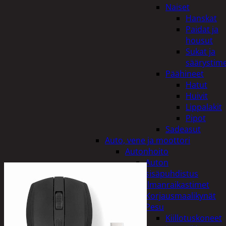
Naiset
Hanskat
Paidat ja
housut
Sukat ja
säärystim
Päähineet
Hatut
Huivit
Lippalakit
Pipot
Sadeasut
Auto, vene ja moottori
Autonhoito
Auton
sisäpuhdistus
Ilmanraikastimet
Korjausmaalikynät
Pesu
Kiillotuskoneet