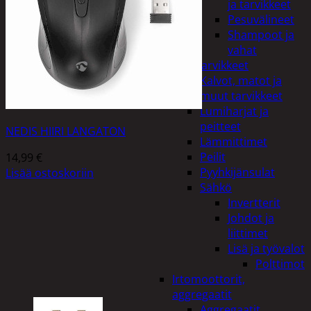
ja tarvikkeet
Pesuvälineet
Shampoot ja
vahat
Autotarvikkeet
Kalvot, matot ja
muut tarvikkeet
Lumiharjat ja
peitteet
NEDIS HIIRI LANGATON
Lämmittimet
Peilit
14,99
€
Pyyhkijänsulat
Lisää ostoskoriin
Sähkö
Invertterit
Johdot ja
liittimet
Lisä ja työvalot
Polttimot
Irtomoottorit,
aggregaatit
Aggregaatit