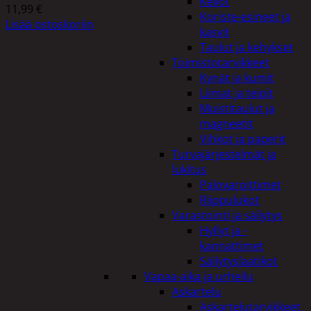
Kellot
11,99
€
Koriste-esineet ja
Lisää ostoskoriin
kasvit
Taulut ja kehykset
Toimistotarvikkeet
Kynät ja kumit
Liimat ja teipit
Muistitaulut ja
magneetit
Vihkot ja paperit
Turvajärjestelmät ja
lukitus
Palovaroittimet
Riippulukot
Varastointi ja säilytys
Hyllyt ja -
kannattimet
Säilytyslaatikot
Vapaa-aika ja urheilu
Askartelu
Askartelutarvikkeet