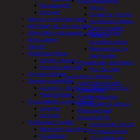
Puutarhatyökalut
Datakaapelit
Harjat
Liittimet
Kuokat ja haravat
Kahvin ja vedenkeittimet
Lumikolat ja lapiot
Keittolevyt ja paistoraudat
Saavit ja astiat
Kelloradiot, sääasemat ja lämpömittarit
Sahat ja
Oheislaitteet
puutarhasakset
Paristot
Reppuruiskut ja
Puhelintarvikkeet
painepullot
Johdot ja laturit
Pihapatsaat ja koristeet
Kotelot ja telineet
Postilaatikot
Tehosekoittimet
Valaisimet ja lamput
Tietokonetarvikkeet
Aurinkokennovalot
Adapterit, liittimet ja telakointiasemat
Koristevalot
Verkkolaitteet
Koristevalaisimet
Tv-tarvikkeet ja seinätelineet
Loisteputket ja lamput
Antennit
Pihavalaisimet
Liittimet
Sisävalaisimet
Viihde-elektroniikka
Lednauhat ja listat
Bluetooth kaiuttimet
Pöytävalaisimet
Kuulokkeet
Yleisvalaisimet