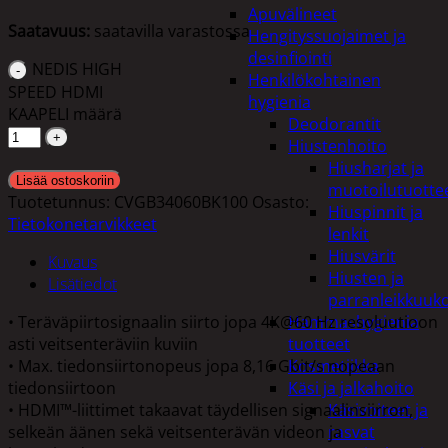
Apuvälineet
Saatavuus:
saatavilla varastossa
Hengityssuojaimet ja
desinfiointi
NEDIS HIGH
Henkilökohtainen
SPEED HDMI
hygienia
KAAPELI määrä
Deodorantit
Hiustenhoito
Hiusharjat ja
Lisää ostoskoriin
muotoilutuotte
Tuotetunnus:
CVGB34060BK100
Osasto:
Hiuspinnit ja
Tietokonetarvikkeet
lenkit
Hiusvärit
Kuvaus
Hiusten ja
Lisätiedot
parranleikkuuk
• Teräväpiirtosignaalin siirto jopa 4K@60 Hz resoluutioon
Hammashygienia
asti veitsenteräviin kuviin
tuotteet
• Max. tiedonsiirtonopeus jopa 8,16 Gbit/s nopeaan
Kosmetiikka
tiedonsiirtoon
Käsi ja jalkahoito
• HDMI™-liittimet takaavat täydellisen signaalinsiirron,
Käsivoiteet ja
selkeän äänen sekä veitsenterävän videon ja
rasvat