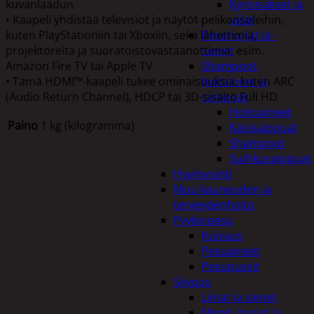
kuvanlaadun
Kynsisakset ja
• Kaapeli yhdistää televisiot ja näytöt pelikonsoleihin,
viilat
kuten PlayStationiin tai Xboxiin, sekä lähettimiä,
Pesuharjat ja -
projektoreita ja suoratoistovastaanottimia, esim.
sienet
Amazon Fire TV tai Apple TV
Shampoot,
• Tämä HDMI™-kaapeli tukee ominaisuuksia, kuten ARC
hoitaineet ja
(Audio Return Channel), HDCP tai 3D-sisältö Full HD
saippuat
Hoitoaineet
Paino
1 kg (kilogramma)
Käsisaippuat
Shampoot
Suihkusaippuat
Hyvinvointi
Tutustu myös
Muu kauneuden ja
terveydenhoito
Pyykinpesu
Kuivaus
Pesuaineet
Pesupussit
Siivous
Liinat ja sienet
Mopit, harjat ja