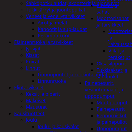
Sähköpotkulaudat, skootterit ja ajoneuvot
Kirveet ja
Tukkikärryt ja juontopulkat
sahat
Veneet ja veneilytarvikkeet
Moottorisahat
Airot ja melat
ja tarvikkeet
Kanootit ja sup-laudat
Moottoris
Perämoottorit
ja
Eläintenruoka ja tarvikkeet
raivaussa
Jyrsijät
Viilat ja
Kissat
teräketjut
Koirat
Oksasilppurit
Linnut
Tukkisakset ja
Linnunpöntöt ja ruokintalaudat
sahapukit
Linnunruoka
Painepesurit,
Elintarvikkeet
vesiautomaatit ja
Keksit ja piparit
uppopumput
Makeiset
Muut pumput
Mausteet
Painepesurit
Kausituotteet
Reppuruiskut
Joulu
ja painepullot
Joulu- ja kausivalot
Uppopumput