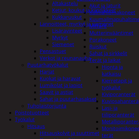
Altakastelu
Akut ja laturit
Ketjut, koukut ja kiinnikkeet
Kulmahiomakoneet
Kukkaruukut
Kuumailmapuhaltim
Lannoitteet, myrkyt ja siemenet
Mittarit
Lisäravinteet
Mutterinvääntimet
Myrkyt
Porakoneet
Siemenet
Ruiskut
Pensastuet
Sahat ja sirkkelit
Verkot ja reunanauha
Terät ja laikat
Puutarhatyökalut
Hionta ja
Harjat
katkaisu
Kuokat ja haravat
Kierretapit ja
Lumikolat ja lapiot
työkalut
Saavit ja astiat
Kiviporanterät
Sahat ja puutarhasakset
Kuviosahanterä
Tuholaistorjunta
Lasi- ja
Poistotuotteet
tiiliporanterät
Työkalut
Metalliporanter
Hitsaus
Monitoimikone
Hitsauskolvit ja suuttimet
terät