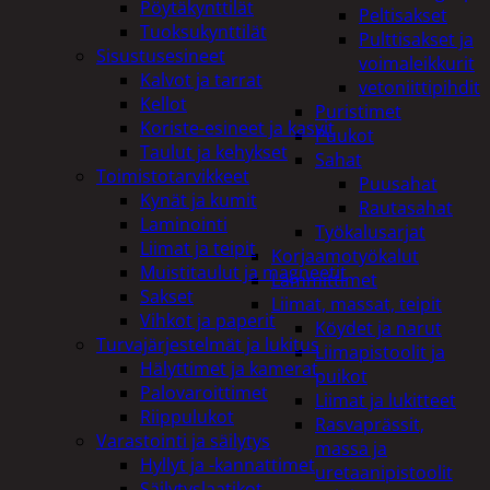
Pöytäkynttilät
Peltisakset
Tuoksukynttilät
Pulttisakset ja
Sisustusesineet
voimaleikkurit
Kalvot ja tarrat
vetoniittipihdit
Kellot
Puristimet
Koriste-esineet ja kasvit
Puukot
Taulut ja kehykset
Sahat
Toimistotarvikkeet
Puusahat
Kynät ja kumit
Rautasahat
Laminointi
Työkalusarjat
Liimat ja teipit
Korjaamotyökalut
Muistitaulut ja magneetit
Lämmittimet
Sakset
Liimat, massat, teipit
Vihkot ja paperit
Köydet ja narut
Turvajärjestelmät ja lukitus
Liimapistoolit ja
Hälyttimet ja kamerat
puikot
Palovaroittimet
Liimat ja lukitteet
Riippulukot
Rasvaprässit,
Varastointi ja säilytys
massa ja
Hyllyt ja -kannattimet
uretaanipistoolit
Säilytyslaatikot