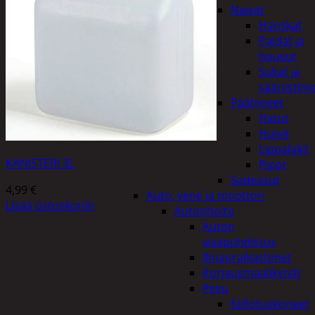
Naiset
Hanskat
Paidat ja
housut
Sukat ja
säärystim
Päähineet
Hatut
Huivit
Lippalakit
KANISTERI 3L
Pipot
Sadeasut
4,99
€
Auto, vene ja moottori
Lisää ostoskoriin
Autonhoito
Auton
sisäpuhdistus
Ilmanraikastimet
Korjausmaalikynät
Pesu
Kiillotuskoneet