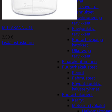
Piha ja puutarha
Grillaus ja savustus
Piharakennukset
Kasvihuoneet ja
tarvikkeet
MITTAKANNU 1L
Paviljonkit ja
tarvikkeet
3,50
€
Puutarhavajat ja
Lisää ostoskoriin
katokset
Ulko-wc ja
tarvikkeet
Piharakentaminen
Puutarhakalusteet
Keinut
Pehmusteet
Pöydät, tuolit ja
kalusteryhmät
Puutarhakoneet
Kärryt
Metsurin työkalut
Halkomakoneet