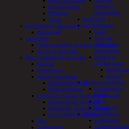
Tuurnat,
Johdot ja liittimet
meistit ja
Lisä ja työvalot
piirtopuikot
Polttimot
Käsihöylät
Tulpat
Lyöntityökalut
Irtomoottorit, aggregaatit
Taltat
Aggregaatit
Tuurnat,
Lisälaitteet
meistit ja
Polttoainesäiliöt, pumput ja tarvikkeet
piirtopuikot
Vinssit ja varusteet
Vasarat ja
Öljyt, suodattimet ja nesteet
sorkkaraudat
Avaimet
Sorkkarau
Imupumput
Vasarat
Letkut ja tarvikkeet
Mittaus ja merkintä
Jäähdyttäjänletkut
Linjalangat ja
Polttoaineletkut
kynät
Liuottimet, massat, ja muut kemikaalit
Mitat
Alustamassat ja pakkelit
Vatupassit
Kemikaalit, sprayt ja silikonit
Pihdit ja leikkurit
Lasi ja jäähdytinnesteet
Lukkopihdit
Öljyt
Lukkorengaspih
Suodattimet