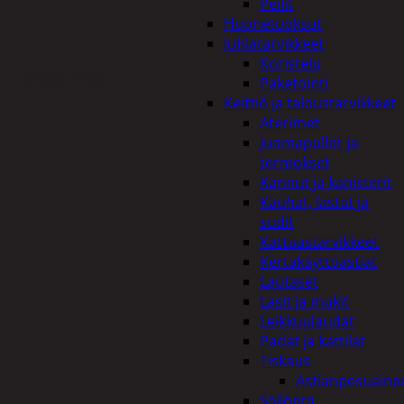
Peilit
Huonetuoksut
Juhlatarvikkeet
Koristelu
Tutustu myös
Paketointi
Keittiö ja taloustarvikkeet
Aterimet
Juomapullot ja
termokset
Kannut ja kanisterit
Kauhat, lastat ja
sudit
Kattaustarvikkeet
Kertakäyttöastiat
Lautaset
Lasit ja mukit
Leikkuulaudat
Padat ja kattilat
Tiskaus
Astianpesuaine
Säilöntä