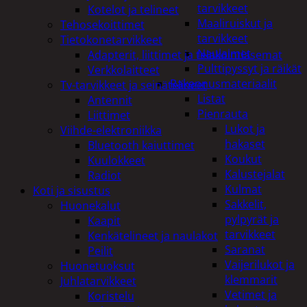
tarvikkeet
Kotelot ja telineet
Maaliruiskut ja
Tehosekoittimet
tarvikkeet
Tietokonetarvikkeet
Naulaimet
Adapterit, liittimet ja telakointiasemat
Pulttipyssyt ja räikät
Verkkolaitteet
Rakennusmateriaalit
Tv-tarvikkeet ja seinätelineet
Listat
Antennit
Pienrauta
Liittimet
Lukot ja
Viihde-elektroniikka
hakaset
Bluetooth kaiuttimet
Koukut
Kuulokkeet
Kalustejalat
Radiot
Kulmat
Koti ja sisustus
Sakkelit,
Huonekalut
pylpyrät ja
Kaapit
tarvikkeet
Kenkätelineet ja naulakot
Saranat
Peilit
Vaijerilukot ja
Huonetuoksut
klemmarit
Juhlatarvikkeet
Vetimet ja
Koristelu