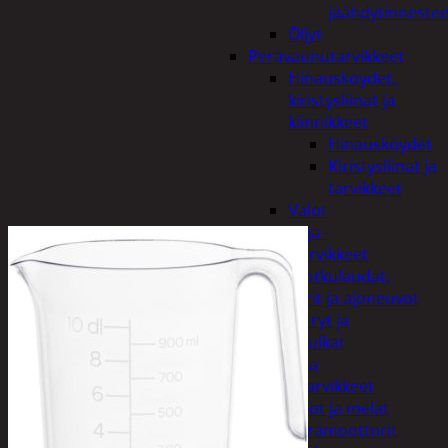
jäähdytinnestee
Öljyt
Perävaunutarvikkeet
Hinausköydet,
kiristysliinat ja
kiinnikkeet
Hinausköydet
Kiristysliinat ja
tarvikkeet
Valot
Rengas ja -
vannetarvikkeet
Sähköpotkulaudat,
skootterit ja ajoneuvot
Tukkikärryt ja
juontopulkat
Veneet ja
veneilytarvikkeet
Airot ja melat
Perämoottorit