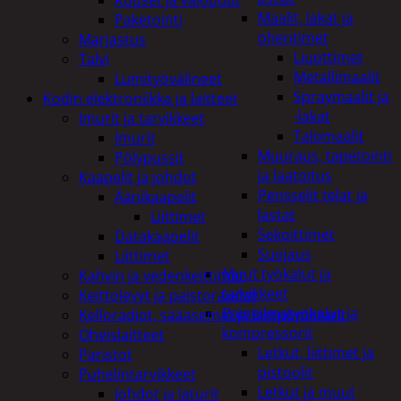
Maalit, lakat ja
Paketointi
ohentimet
Marjastus
Liuottimet
Talvi
Metallimaalit
Lumityövälineet
Spraymaalit ja
Kodin elektroniikka ja laitteet
-lakat
Imurit ja tarvikkeet
Talomaalit
Imurit
Muuraus, tapetointi
Pölypussit
ja laatoitus
Kaapelit ja johdot
Pensselit telat ja
Äänikaapelit
lastat
Liittimet
Sekoittimet
Datakaapelit
Suojaus
Liittimet
Muut työkalut ja
Kahvin ja vedenkeittimet
tarvikkeet
Keittolevyt ja paistoraudat
Paineilmatyökalut ja
Kelloradiot, sääasemat ja lämpömittarit
kompressorit
Oheislaitteet
Letkut, liittimet ja
Paristot
pistoolit
Puhelintarvikkeet
Letkut ja muut
Johdot ja laturit