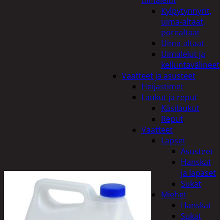
uimalelut
Kylpytynnyrit,
uima-altaat,
porealtaat
Uima-altaat
Uimalelut ja
kelluntavälineet
Vaatteet ja asusteet
Heijastimet
Laukut ja reput
Käsilaukut
Reput
Vaatteet
Lapset
Asusteet
Hanskat
ja lapaset
Sukat
Miehet
Hanskat
Sukat