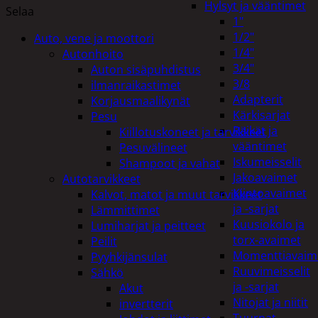
Hylsyt ja vääntimet
Selaa
1"
1/2"
Auto, vene ja moottori
1/4"
Autonhoito
3/4"
Auton sisäpuhdistus
3/8
ilmanraikastimet
Adapterit
Korjausmaalikynät
Kärkisarjat
Pesu
Räikät ja
Kiillotuskoneet ja tarvikkeet
vääntimet
Pesuvälineet
Iskumeisselit
Shampoot ja vahat
Jakoavaimet
Autotarvikkeet
Kiintoavaimet
Kalvot, matot ja muut tarvikkeet
ja -sarjat
Lämmittimet
Kuusiokolo ja
Lumiharjat ja peitteet
torx-avaimet
Peilit
Momenttiavaim
Pyyhkijänsulat
Ruuvimeisselit
Sähkö
ja -sarjat
Akut
Nitojat ja niitit
invertterit