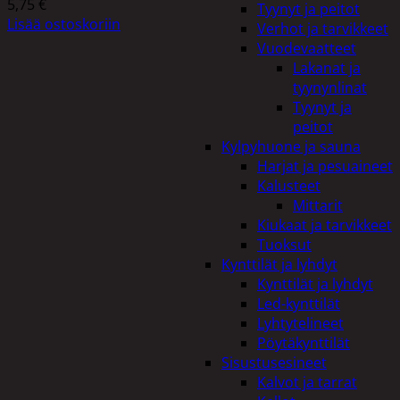
5,75
€
Tyynyt ja peitot
Lisää ostoskoriin
Verhot ja tarvikkeet
Vuodevaatteet
Lakanat ja
tyynynlinat
Tyynyt ja
peitot
Kylpyhuone ja sauna
Harjat ja pesuaineet
Kalusteet
Mittarit
Kiukaat ja tarvikkeet
Tuoksut
Kynttilät ja lyhdyt
Kynttilät ja lyhdyt
Led-kynttilät
Lyhtytelineet
Pöytäkynttilät
Sisustusesineet
Kalvot ja tarrat