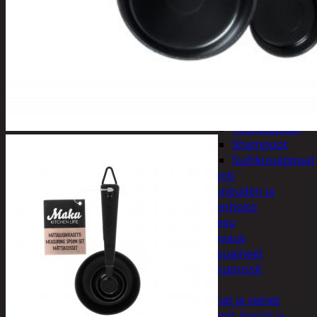
Kynsisakset ja
viilat
Pesuharjat ja -
sienet
Shampoot,
hoitaineet ja
saippuat
Hoitoaineet
Käsisaippuat
Shampoot
Suihkusaippuat
Hyvinvointi
Muu kauneuden ja
terveydenhoito
Pyykinpesu
Kuivaus
Pesuaineet
Pesupussit
Siivous
Liinat ja sienet
Mopit, harjat ja