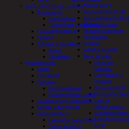
Akut ja laturit
Kodin lämmitys ja tuuletus
Kulmahiomakoneet
Ilmanvaihto
Kuumailmapuhaltim
Suodattimet
Mittarit
Tuulettimet ja Ilmastointilaitteet
Mutterinvääntimet
Kaasulämmittimet
Porakoneet
Patterit
Ruiskut
Tulisijat ja tarvikkeet
Sahat ja sirkkelit
Arinat
Terät ja laikat
Tarvikkeet
Hionta ja
Kodintekstiilit
katkaisu
Matot
Kierretapit ja
Pöytäliinat
työkalut
Pyyhkeet
Kiviporanterät
Keittiöpyyhkeet
Kuviosahanterä
Kylpypyyhkeet ja takit
Lasi- ja
Sisustustyynyt ja päälliset
tiiliporanterät
Verhot ja tarvikkeet
Metalliporanter
Vuodevaatteet
Monitoimikone
Lakanat ja tyynynlinat
terät
Tyynyt ja peitot