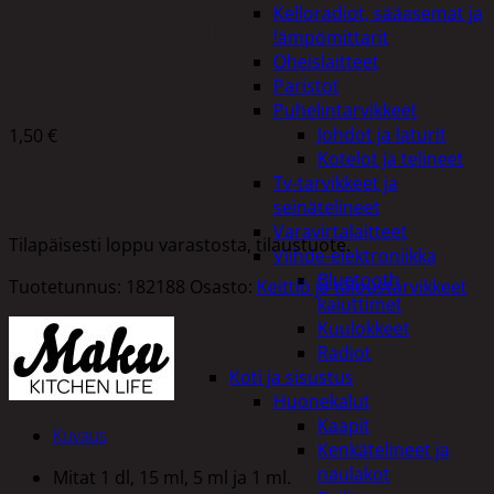
Kelloradiot, sääasemat ja
MITTALUSIKKA SETTI 4KPL
lämpömittarit
Oheislaitteet
Paristot
Puhelintarvikkeet
Johdot ja laturit
1,50
€
Kotelot ja telineet
Tv-tarvikkeet ja
seinätelineet
Varavirtalaitteet
Tilapäisesti loppu varastosta, tilaustuote.
Viihde-elektroniikka
Bluetooth
Tuotetunnus:
182188
Osasto:
Keittiö ja taloustarvikkeet
kaiuttimet
Kuulokkeet
Radiot
Koti ja sisustus
Huonekalut
Kaapit
Kuvaus
Kenkätelineet ja
naulakot
Mitat 1 dl, 15 ml, 5 ml ja 1 ml.