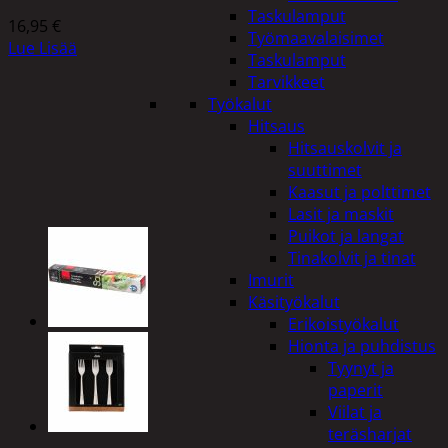
Taskulamput
16,95
€
Työmaavalaisimet
Lue Lisää
Taskulamput
Tarvikkeet
Työkalut
Hitsaus
Hitsauskolvit ja
suuttimet
Kaasut ja polttimet
Lasit ja maskit
Puikot ja langat
Tinakolvit ja tinat
Imurit
Käsityökalut
Erikoistyökalut
Hionta ja puhdistus
Tyynyt ja
paperit
Viilat ja
teräsharjat