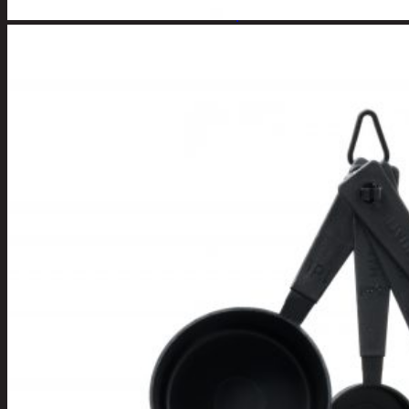
Apuvälineet
Hengityssuojaimet ja
desinfiointi
Henkilökohtainen
hygienia
Deodorantit
Hiustenhoito
Hiusharjat ja
muotoilutuotte
Hiuspinnit ja
lenkit
Hiusvärit
Hiusten ja
parranleikkuuk
Hammashygienia
tuotteet
Kosmetiikka
Käsi ja jalkahoito
Käsivoiteet ja
rasvat