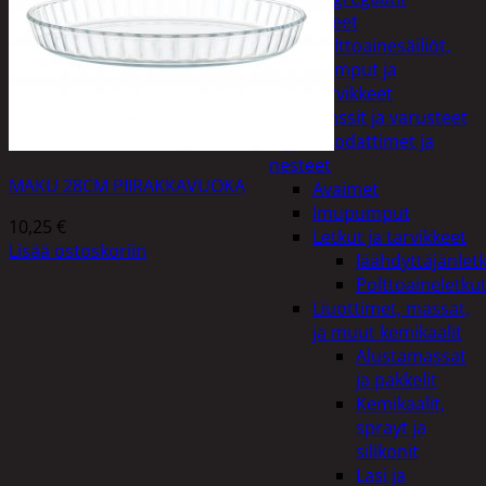
Lisälaitteet
Polttoainesäiliöt,
pumput ja
tarvikkeet
Vinssit ja varusteet
Öljyt, suodattimet ja
nesteet
MAKU 28CM PIIRAKKAVUOKA
Avaimet
Imupumput
10,25
€
Letkut ja tarvikkeet
Lisää ostoskoriin
Jäähdyttäjänlet
Polttoaineletku
Liuottimet, massat,
ja muut kemikaalit
Alustamassat
ja pakkelit
Kemikaalit,
sprayt ja
silikonit
Lasi ja