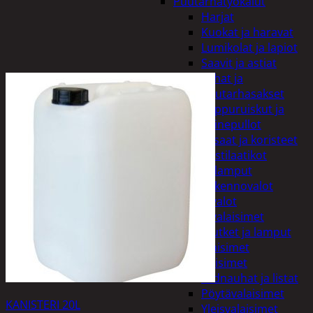
Puutarhatyökalut
Harjat
Kuokat ja haravat
Lumikolat ja lapiot
Saavit ja astiat
Sahat ja
puutarhasakset
Reppuruiskut ja
painepullot
Pihapatsaat ja koristeet
Postilaatikot
Valaisimet ja lamput
Aurinkokennovalot
Koristevalot
Koristevalaisimet
Loisteputket ja lamput
Pihavalaisimet
Sisävalaisimet
Lednauhat ja listat
Pöytävalaisimet
KANISTERI 20L
Yleisvalaisimet