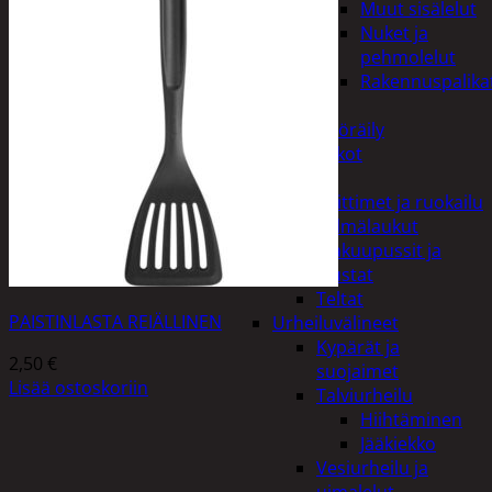
Muut sisälelut
Nuket ja
pehmolelut
Rakennuspalika
Pelit
Polkupyöräily
Lukot
Retkeily
Keittimet ja ruokailu
Kylmälaukut
Makuupussit ja
alustat
Teltat
PAISTINLASTA REIÄLLINEN
Urheiluvälineet
Kypärät ja
2,50
€
suojaimet
Lisää ostoskoriin
Talviurheilu
Hiihtäminen
Jääkiekko
Vesiurheilu ja