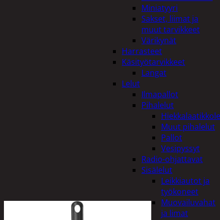
Miniatyyri
Sakset, liimat ja
muut tarvikkeet
Värikynät
Harrasteet
Käsityötarvikkeet
Langat
Lelut
Ilmapallot
Pihalelut
Hiekkalaatikkole
Muut pihalelut
Pallot
Vesipyssyt
Radio-ohjattavat
Sisälelut
Leikkiautot ja
työkoneet
Muovailuvahat
ja limat