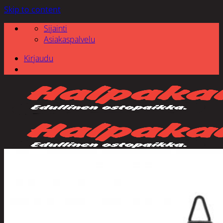
Skip to content
Sijainti
Asiakaspalvelu
Kirjaudu
Etsi: