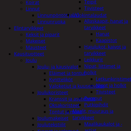
Teipit
Koirat
Tiivisteet
Linnut
LVI
Linnunpöntöt ja ruokintalaudat
Allaskaapit, hanat ja
Linnunruoka
tarvikkeet
Elintarvikkeet
Hanat
Keksit ja piparit
Kaapistot
Makeiset
Hajulukot, kaivot ja
Mausteet
tarvikkeet
Kausituotteet
Leikkurit
Joulu
Nipat, liittimet ja
Joulu- ja kausivalot
holkit
Eläimet ja tontut
Letkunkiristime
Kyntteliköt
Nipat ja holkit
Valoketjut ja kuusenvalot
Tiivisteet
Joulukoristeet
Pumput
Kranssit ja asetelmat
Putkipihdit
Oksakoristeet
Maalit, muuraus ja
Tontut ja muut
tarvikkeet
Joulumakeiset
Maalikaukalot ja -
Joulutekstiilit
astiat
Kuuset ja valopuut