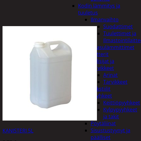
Kodin lämmitys ja
tuuletus
Ilmanvaihto
Suodattimet
Tuulettimet ja
Ilmastointilaitte
Kaasulämmittimet
Patterit
Tulisijat ja
tarvikkeet
Arinat
Tarvikkeet
Kodintekstiilit
Pyyhkeet
Keittiöpyyhkeet
Kylpypyyhkeet
ja takit
Pöytäliinat
Sisustustyynyt ja
KANISTERI 5L
päälliset