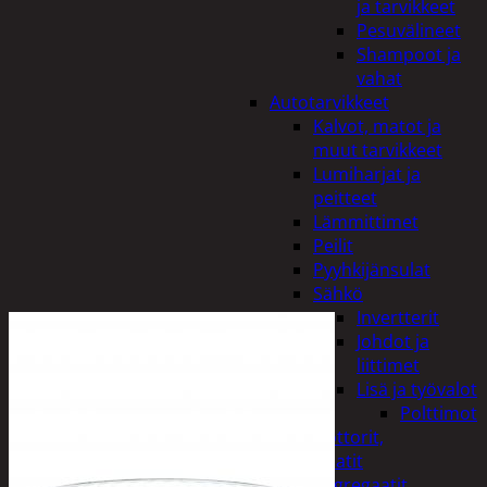
ja tarvikkeet
Pesuvälineet
Shampoot ja
vahat
Autotarvikkeet
Kalvot, matot ja
muut tarvikkeet
Lumiharjat ja
peitteet
Lämmittimet
Peilit
Pyyhkijänsulat
Sähkö
Invertterit
Johdot ja
liittimet
Lisä ja työvalot
Polttimot
Irtomoottorit,
aggregaatit
Aggregaatit