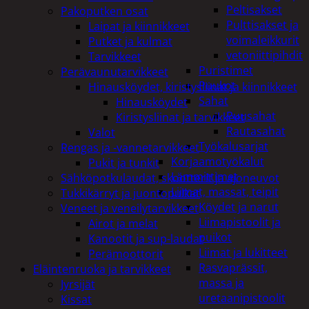
Peltisakset
Pakoputken osat
Pulttisakset ja
Laipat ja kiinnikkeet
voimaleikkurit
Putket ja kulmat
vetoniittipihdit
Tarvikkeet
Puristimet
Perävaunutarvikkeet
Puukot
Hinausköydet, kiristysliinat ja kiinnikkeet
Sahat
Hinausköydet
Puusahat
Kiristysliinat ja tarvikkeet
Rautasahat
Valot
Työkalusarjat
Rengas ja -vannetarvikkeet
Korjaamotyökalut
Pukit ja tunkit
Lämmittimet
Sähköpotkulaudat, skootterit ja ajoneuvot
Liimat, massat, teipit
Tukkikärryt ja juontopulkat
Köydet ja narut
Veneet ja veneilytarvikkeet
Liimapistoolit ja
Airot ja melat
puikot
Kanootit ja sup-laudat
Liimat ja lukitteet
Perämoottorit
Rasvaprässit,
Eläintenruoka ja tarvikkeet
massa ja
Jyrsijät
uretaanipistoolit
Kissat