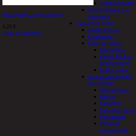
Vesiautomaatit
Ruohonleikkurit ja
VESIKAUHA 2L VALKOINEN
trimmerit
Puutarhan hoito
4,25
€
Kastelukannut
Lisää ostoskoriin
Kateharsot
Kukat ja ruukut
Altakastelu
Ketjut, koukut
ja kiinnikkeet
Kukkaruukut
Lannoitteet, myrkyt
ja siemenet
Lisäravinteet
Myrkyt
Siemenet
Tuholaistorjunt
Pensastuet
Verkot ja
reunanauha