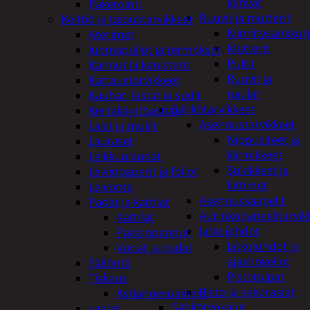
kahvat
Paketointi
Ruuvit ja mutterit
Keittiö ja taloustarvikkeet
Kiinnitysankkuri
Aterimet
Mutterit
Juomapullot ja termokset
Pultit
Kannut ja kanisterit
Ruuvit ja
Kattaustarvikkeet
naulat
Kauhat, lastat ja sudit
Sähkötarvikkeet
Kertakäyttöastiat
Asennustarvikkeet
Lasit ja mukit
Nippusiteet ja
Lautaset
kiinnikkeet
Leikkuulaudat
Sulakkeet ja
Leivinpaperit ja foliot
liittimet
Leivonta
Asennuskaapelit
Padat ja kattilat
Aurinkopaneelitarvik
Kattilat
Jatkojohdot
Paistinpannut
Jatkojohdot ja
Vuoat ja padat
ajastinkellot
Säilöntä
Pistotulpat
Tiskaus
Pisto ja -jakorasiat
Astianpesuaineet
Sähkötyökalut
vaa'at