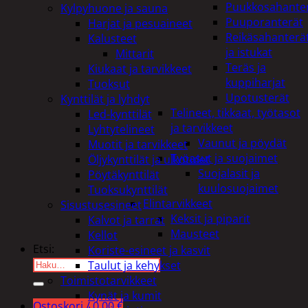
Puukkosahante
Kylpyhuone ja sauna
Puuporanterät
Harjat ja pesuaineet
Reikäsahanterä
Kalusteet
ja istukat
Mittarit
Teräs ja
Kiukaat ja tarvikkeet
kuppiharjat
Tuoksut
Upotusterät
Kynttilät ja lyhdyt
Telineet, tikkaat, työtasot
Led-kynttilät
ja tarvikkeet
Lyhtytelineet
Vaunut ja pöydät
Muotit ja tarvikkeet
Työasut ja suojaimet
Öljykynttilät ja ulkotulet
Suojalasit ja
Pöytäkynttilät
kuulosuojaimet
Tuoksukynttilät
Elintarvikkeet
Sisustusesineet
Keksit ja piparit
Kalvot ja tarrat
Mausteet
Kellot
Etsi:
Koriste-esineet ja kasvit
Taulut ja kehykset
Toimistotarvikkeet
Kynät ja kumit
Ostoskori /
0,00
€