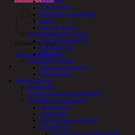
Laminointi
Ostoskori
Liimat ja teipit
Muistitaulut ja magneetit
Sakset
Vihkot ja paperit
Turvajärjestelmät ja lukitus
Hälyttimet ja kamerat
Ostoskori on tyhjä.
Palovaroittimet
Riippulukot
Takaisin kauppaan
Varastointi ja säilytys
Hyllyt ja -kannattimet
Säilytyslaatikot
Päivittäistavarat
Apuvälineet
Hengityssuojaimet ja desinfiointi
Henkilökohtainen hygienia
Aurinkorasvat
Deodorantit
Hammashygienia tuotteet
Hiustenhoito
Hiusharjat ja muotoilutuotteet