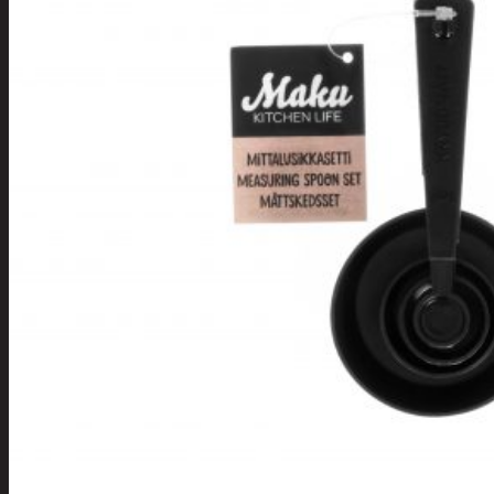
Tuotevalikoima
Poistotuotteet
Kausituotteet
Joulu
Joulu- ja kausivalot
Eläimet ja
tontut
Kyntteliköt
Valoketjut ja
kuusenvalot
Joulukoristeet
Kranssit ja
asetelmat
Tontut ja
muut
Joulutekstiilit
Paketointi
Marjastus
Talvi
Päivittäistavarat