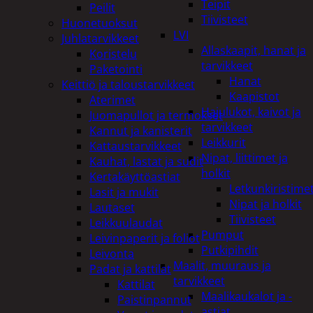
Teipit
Peilit
Tiivisteet
Huonetuoksut
LVI
Juhlatarvikkeet
Allaskaapit, hanat ja
Koristelu
tarvikkeet
Paketointi
Hanat
Keittiö ja taloustarvikkeet
Kaapistot
Aterimet
Hajulukot, kaivot ja
Juomapullot ja termokset
tarvikkeet
Kannut ja kanisterit
Leikkurit
Kattaustarvikkeet
Nipat, liittimet ja
Kauhat, lastat ja sudit
holkit
Kertakäyttöastiat
Letkunkiristime
Lasit ja mukit
Nipat ja holkit
Lautaset
Tiivisteet
Leikkuulaudat
Pumput
Leivinpaperit ja foliot
Putkipihdit
Leivonta
Maalit, muuraus ja
Padat ja kattilat
tarvikkeet
Kattilat
Maalikaukalot ja -
Paistinpannut
astiat