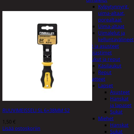
uimalelut
Kylpytynnyrit,
uima-altaat,
porealtaat
Uima-altaat
Uimalelut ja
kelluntavälineet
Vaatteet ja asusteet
Heijastimet
Laukut ja reput
Käsilaukut
Reput
Vaatteet
Lapset
Asusteet
Hanskat
ja lapaset
RUUVIMEISSELI SL 6×38MM S2
Sukat
Miehet
1,50
€
Hanskat
Lisää ostoskoriin
Sukat