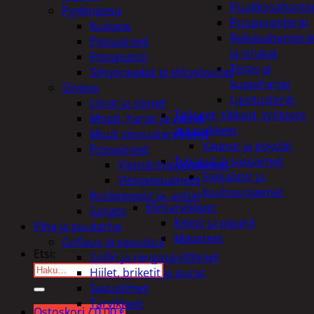
Puukkosahante
Pyykinpesu
Puuporanterät
Kuivaus
Reikäsahanterä
Pesuaineet
ja istukat
Pesupussit
Teräs ja
Silitysraudat ja silityslaudat
kuppiharjat
Siivous
Upotusterät
Liinat ja sienet
Telineet, tikkaat, työtasot
Mopit, harjat ja varret
ja tarvikkeet
Muut siivoustarvikkeet
Vaunut ja pöydät
Pesuaineet
Työasut ja suojaimet
Viemärinavausaineet
Suojalasit ja
Yleispesuaineet
kuulosuojaimet
Roskapussit ja -astiat
Elintarvikkeet
Sangot
Keksit ja piparit
Piha ja puutarha
Mausteet
Grillaus ja savustus
Etsi:
Grillit ja rengaspolttimet
Hiilet, briketit ja purut
Savustimet
Tarvikkeet
Ostoskori /
0,00
€