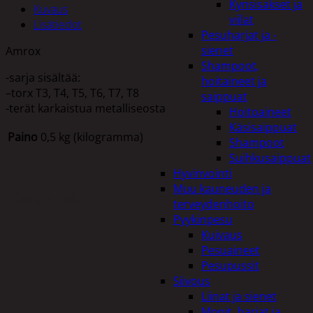
Kynsisakset ja
Kuvaus
viilat
Lisätiedot
Pesuharjat ja -
sienet
Amrox
Shampoot,
-sarja sisältää:
hoitaineet ja
–torx T3, T4, T5, T6, T7, T8
saippuat
-terät karkaistua metalliseosta
Hoitoaineet
Käsisaippuat
Paino
0,5 kg (kilogramma)
Shampoot
Suihkusaippuat
Hyvinvointi
Muu kauneuden ja
Tutustu myös
terveydenhoito
Pyykinpesu
Kuivaus
Pesuaineet
Pesupussit
Siivous
Liinat ja sienet
Mopit, harjat ja