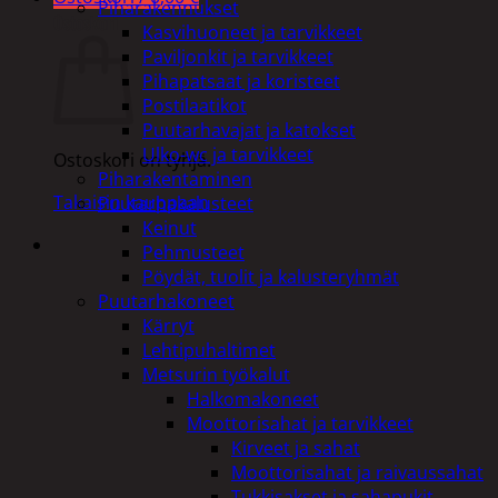
Piharakennukset
Ostoskori
Kasvihuoneet ja tarvikkeet
Paviljonkit ja tarvikkeet
Pihapatsaat ja koristeet
Postilaatikot
Puutarhavajat ja katokset
Ulko-wc ja tarvikkeet
Ostoskori on tyhjä.
Piharakentaminen
Takaisin kauppaan
Puutarhakalusteet
Keinut
Pehmusteet
Pöydät, tuolit ja kalusteryhmät
Puutarhakoneet
Kärryt
Lehtipuhaltimet
Metsurin työkalut
Halkomakoneet
Moottorisahat ja tarvikkeet
Kirveet ja sahat
Moottorisahat ja raivaussahat
Tukkisakset ja sahapukit