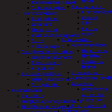
kahvat
Koriste-esineet ja kasvit
Ruuvit ja mutterit
Taulut ja kehykset
Kiinnitysankkuri
Toimistotarvikkeet
Mutterit
Kynät ja kumit
Pultit
Laminointi
Ruuvit ja
Liimat ja teipit
naulat
Muistitaulut ja magneetit
Sähkötarvikkeet
Sakset
Asennustarvikkeet
Vihkot ja paperit
Nippusiteet ja
Turvajärjestelmät ja lukitus
kiinnikkeet
Hälyttimet ja kamerat
Sulakkeet ja
Palovaroittimet
liittimet
Riippulukot
Asennuskaapelit
Varastointi ja säilytys
Aurinkopaneelitarvik
Hyllyt ja -kannattimet
Jatkojohdot
Säilytyslaatikot
Jatkojohdot ja
Päivittäistavarat
ajastinkellot
Apuvälineet
Pistotulpat
Hengityssuojaimet ja desinfiointi
Pisto ja -jakorasiat
Henkilökohtainen hygienia
Sähkötyökalut