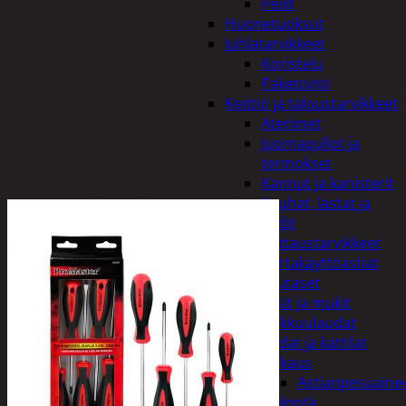
Peilit
Huonetuoksut
Juhlatarvikkeet
Koristelu
Paketointi
Keittiö ja taloustarvikkeet
Aterimet
Juomapullot ja
termokset
Kannut ja kanisterit
Kauhat, lastat ja
sudit
Kattaustarvikkeet
Kertakäyttöastiat
Lautaset
Lasit ja mukit
Leikkuulaudat
Padat ja kattilat
Tiskaus
Astianpesuaine
Säilöntä