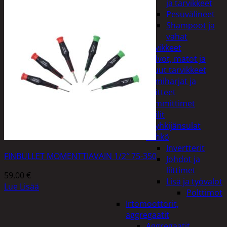
ja tarvikkeet
Pesuvälineet
Shampoot ja
vahat
Autotarvikkeet
Kalvot, matot ja
muut tarvikkeet
Lumiharjat ja
peitteet
Lämmittimet
Peilit
Pyyhkijänsulat
Sähkö
Invertterit
FINBULLET MOMENTTIAVAIN 1/2″ 75-350
Johdot ja
liittimet
59,00
€
Lisä ja työvalot
Lue Lisää
Polttimot
Irtomoottorit,
aggregaatit
Aggregaatit