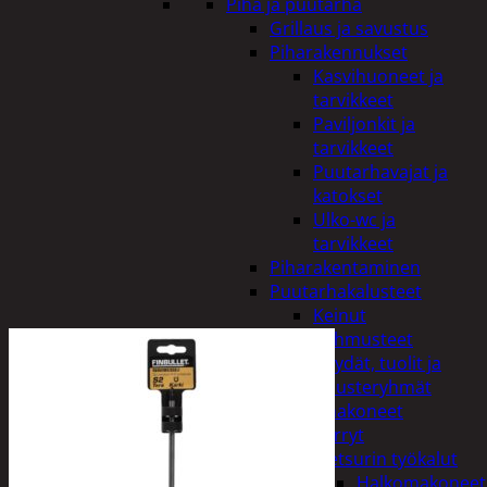
Piha ja puutarha
Grillaus ja savustus
Piharakennukset
Kasvihuoneet ja
tarvikkeet
Paviljonkit ja
tarvikkeet
Puutarhavajat ja
katokset
Ulko-wc ja
tarvikkeet
Piharakentaminen
Puutarhakalusteet
Keinut
Pehmusteet
Pöydät, tuolit ja
kalusteryhmät
Puutarhakoneet
Kärryt
Metsurin työkalut
Halkomakoneet