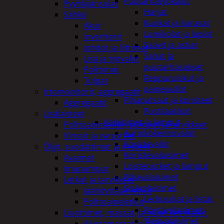
Puutarhatyökalut
Pyyhkijänsulat
Harjat
Sähkö
Kuokat ja haravat
Akut
Lumikolat ja lapiot
invertterit
Saavit ja astiat
Johdot ja liittimet
Sahat ja
Lisä ja työvalot
puutarhasakset
Polttimot
Reppuruiskut ja
Tulpat
painepullot
Irtomoottorit, aggregaatit
Pihapatsaat ja koristeet
Aggregaatit
Postilaatikot
Lisälaitteet
Valaisimet ja lamput
Polttoainesäiliöt, pumput ja tarvikkeet
Aurinkokennovalot
Vinssit ja varusteet
Koristevalot
Öljyt, suodattimet ja nesteet
Koristevalaisimet
Avaimet
Loisteputket ja lamput
Imupumput
Pihavalaisimet
Letkut ja tarvikkeet
Sisävalaisimet
Jäähdyttäjänletkut
Lednauhat ja listat
Polttoaineletkut
Pöytävalaisimet
Liuottimet, massat, ja muut kemikaalit
Yleisvalaisimet
Alustamassat ja pakkelit