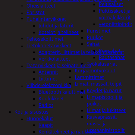
Peltisakset
Oheislaitteet
Pulttisakset ja
Paristot
voimaleikkurit
Puhelintarvikkeet
vetoniittipihdit
Johdot ja laturit
Puristimet
Kotelot ja telineet
Puukot
Tehosekoittimet
Sahat
Tietokonetarvikkeet
Puusahat
Adapterit, liittimet ja telakointiasemat
Rautasahat
Verkkolaitteet
Työkalusarjat
Tv-tarvikkeet ja seinätelineet
Korjaamotyökalut
Antennit
Lämmittimet
Liittimet
Liimat, massat, teipit
Viihde-elektroniikka
Köydet ja narut
Bluetooth kaiuttimet
Liimapistoolit ja
Kuulokkeet
puikot
Radiot
Liimat ja lukitteet
Koti ja sisustus
Rasvaprässit,
Huonekalut
massa ja
Kaapit
uretaanipistoolit
Kenkätelineet ja naulakot