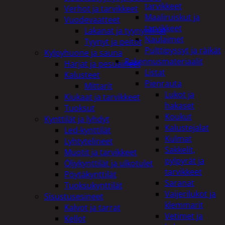
tarvikkeet
Verhot ja tarvikkeet
Maaliruiskut ja
Vuodevaatteet
tarvikkeet
Lakanat ja tyynynlinat
Naulaimet
Tyynyt ja peitot
Pulttipyssyt ja räikät
Kylpyhuone ja sauna
Rakennusmateriaalit
Harjat ja pesuaineet
Listat
Kalusteet
Pienrauta
Mittarit
Lukot ja
Kiukaat ja tarvikkeet
hakaset
Tuoksut
Koukut
Kynttilät ja lyhdyt
Kalustejalat
Led-kynttilät
Kulmat
Lyhtytelineet
Sakkelit,
Muotit ja tarvikkeet
pylpyrät ja
Öljykynttilät ja ulkotulet
tarvikkeet
Pöytäkynttilät
Saranat
Tuoksukynttilät
Vaijerilukot ja
Sisustusesineet
klemmarit
Kalvot ja tarrat
Vetimet ja
Kellot