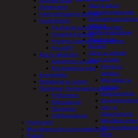
Aurinkorasvat
Akut ja laturit
Deodorantit
Kulmahiomakoneet
Hammashygienia tuotteet
Kuumailmapuhaltim
Hiustenhoito
Mittarit
Hiusharjat ja muotoilutuotteet
Mutterinvääntimet
Hiuspinnit ja lenkit
Porakoneet
Hiusten ja parranleikkuukoneet
Ruiskut
Hiusvärit
Sahat ja sirkkelit
Käsi ja jalkahoito
Terät ja laikat
Käsivoiteet ja rasvat
Hionta ja
Kynsisakset ja viilat
katkaisu
Kosmetiikka
Kierretapit ja
Pesuharjat ja -sienet
työkalut
Shampoot, hoitaineet ja saippuat
Kiviporanterät
Hoitoaineet
Kuviosahanterä
Käsisaippuat
Lasi- ja
Shampoot
tiiliporanterät
Suihkusaippuat
Metalliporanter
Hyvinvointi
Monitoimikone
Muu kauneuden ja terveydenhoito
terät
Paperit