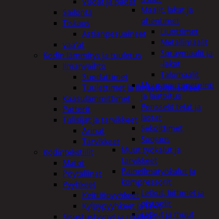
Vuoat ja padat
Maalit, lakat ja
Säilöntä
ohentimet
Tiskaus
Liuottimet
Astianpesuaineet
Metallimaalit
vaa'at
Spraymaalit ja
Kodin lämmitys ja tuuletus
-lakat
Ilmanvaihto
Talomaalit
Suodattimet
Muuraus, tapetointi
Tuulettimet ja Ilmastointilaitteet
ja laatoitus
Kaasulämmittimet
Pensselit telat ja
Patterit
lastat
Tulisijat ja tarvikkeet
Sekoittimet
Arinat
Suojaus
Tarvikkeet
Muut työkalut ja
Kodintekstiilit
tarvikkeet
Matot
Paineilmatyökalut ja
Pöytäliinat
kompressorit
Pyyhkeet
Letkut, liittimet ja
Keittiöpyyhkeet
pistoolit
Kylpypyyhkeet ja takit
Letkut ja muut
Sisustustyynyt ja päälliset