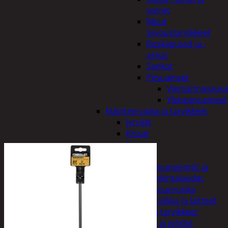
varret
Muut
siivoustarvikkeet
Roskapussit ja -
astiat
Sankot
Pesuaineet
Viemärinavausa
Yleispesuaineet
Eläintenruoka ja tarvikkeet
Jyrsijät
Kissat
Koirat
Linnut
Linnunpöntöt ja
ruokintalaudat
Linnunruoka
Kodin elektroniikka ja laitteet
Imurit ja tarvikkeet
Kaapelit ja johdot