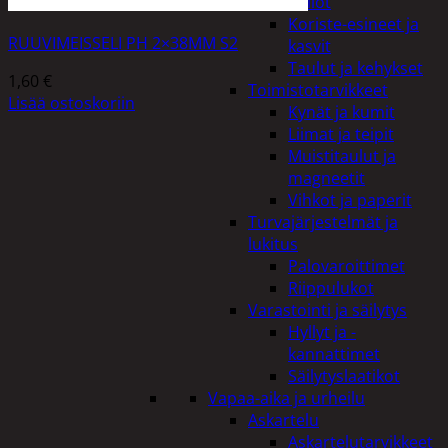
Kellot
Koriste-esineet ja
RUUVIMEISSELI PH 2×38MM S2
kasvit
Taulut ja kehykset
1,60
€
Toimistotarvikkeet
Lisää ostoskoriin
Kynät ja kumit
Liimat ja teipit
Muistitaulut ja
magneetit
Vihkot ja paperit
Turvajärjestelmät ja
lukitus
Palovaroittimet
Riippulukot
Varastointi ja säilytys
Hyllyt ja -
kannattimet
Säilytyslaatikot
Vapaa-aika ja urheilu
Askartelu
Askartelutarvikkeet