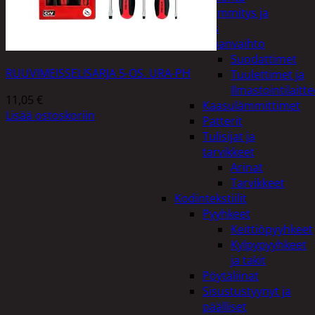
Kodin lämmitys ja
tuuletus
Ilmanvaihto
Suodattimet
RUUVIMEISSELISARJA 5-OS. URA-PH
Tuulettimet ja
Ilmastointilaitte
11,05
€
Kaasulämmittimet
Lisää ostoskoriin
Patterit
Tulisijat ja
tarvikkeet
Arinat
Tarvikkeet
Kodintekstiilit
Pyyhkeet
Keittiöpyyhkeet
Kylpypyyhkeet
ja takit
Pöytäliinat
Sisustustyynyt ja
päälliset