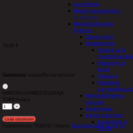
Apuvälineet
Hengityssuojaimet ja
MIKRORUUVIMEISSELISARJA TORX
desinfiointi
Henkilökohtainen
hygienia
Deodorantit
Hiustenhoito
10,00
€
Hiusharjat ja
muotoilutuotte
Hiuspinnit ja
lenkit
Saatavuus:
saatavilla varastossa
Hiusvärit
Hiusten ja
parranleikkuuk
MIKRORUUVIMEISSELISARJA
Hammashygienia
TORX määrä
tuotteet
Kosmetiikka
Käsi ja jalkahoito
Lisää ostoskoriin
Käsivoiteet ja
Tuotetunnus:
TX32167
Osasto:
Ruuvimeisselit ja -sarjat
rasvat