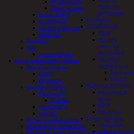
Tuurnat,
Oksakoristeet
meistit ja
Tontut ja muut
piirtopuikot
Joulumakeiset
Käsihöylät
Joulutekstiilit
Lyöntityökalut
Kuuset ja valopuut
Taltat
Paketointi
Tuurnat,
Marjastus
meistit ja
Talvi
piirtopuikot
Lumityövälineet
Vasarat ja
Kodin elektroniikka ja laitteet
sorkkaraudat
Imurit ja tarvikkeet
Sorkkarau
Imurit
Vasarat
Pölypussit
Mittaus ja merkintä
Kaapelit ja johdot
Linjalangat ja
Äänikaapelit
kynät
Liittimet
Mitat
Datakaapelit
Vatupassit
Liittimet
Pihdit ja leikkurit
Kahvin ja vedenkeittimet
Lukkopihdit
Keittolevyt ja paistoraudat
Lukkorengaspih
Kelloradiot, sääasemat ja lämpömittarit