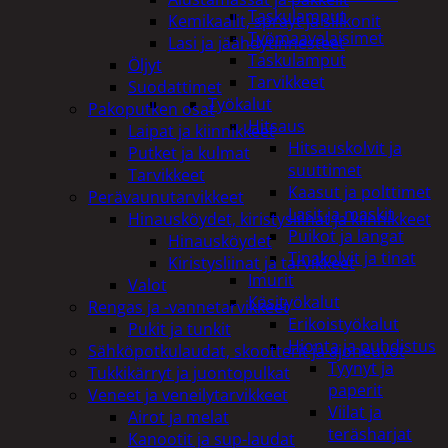
Taskulamput
Kemikaalit, sprayt ja silikonit
Työmaavalaisimet
Lasi ja jäähdytinnesteet
Taskulamput
Öljyt
Tarvikkeet
Suodattimet
Työkalut
Pakoputken osat
Hitsaus
Laipat ja kiinnikkeet
Hitsauskolvit ja
Putket ja kulmat
suuttimet
Tarvikkeet
Kaasut ja polttimet
Perävaunutarvikkeet
Lasit ja maskit
Hinausköydet, kiristysliinat ja kiinnikkeet
Puikot ja langat
Hinausköydet
Tinakolvit ja tinat
Kiristysliinat ja tarvikkeet
Imurit
Valot
Käsityökalut
Rengas ja -vannetarvikkeet
Erikoistyökalut
Pukit ja tunkit
Hionta ja puhdistus
Sähköpotkulaudat, skootterit ja ajoneuvot
Tyynyt ja
Tukkikärryt ja juontopulkat
paperit
Veneet ja veneilytarvikkeet
Viilat ja
Airot ja melat
teräsharjat
Kanootit ja sup-laudat