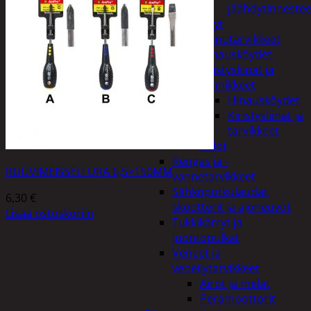
jäähdytinnestee
Öljyt
Perävaunutarvikkeet
Hinausköydet,
kiristysliinat ja
kiinnikkeet
Hinausköydet
Kiristysliinat ja
tarvikkeet
Valot
Rengas ja -
RUUVIMEISSELI URA 6,5×150MM
vannetarvikkeet
Sähköpotkulaudat,
6,30
€
skootterit ja ajoneuvot
Lisää ostoskoriin
Tukkikärryt ja
juontopulkat
Veneet ja
veneilytarvikkeet
Airot ja melat
Perämoottorit