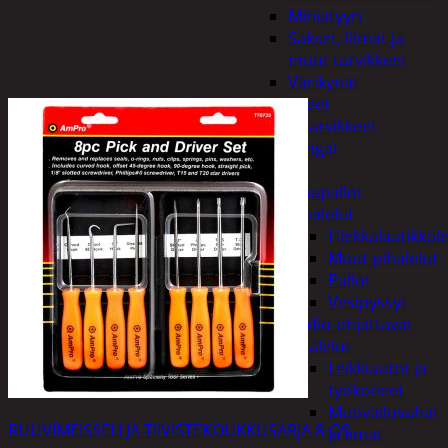
Miniatyyri
Sakset, liimat ja
muut tarvikkeet
Värikynät
Harrasteet
Käsityötarvikkeet
Langat
Lelut
Ilmapallot
Pihalelut
Hiekkalaatikkole
Muut pihalelut
Pallot
Vesipyssyt
Radio-ohjattavat
Sisälelut
Leikkiautot ja
työkoneet
Muovailuvahat
RUUVIMEISSELI JA TIIVISTEKOUKKUSARJA 8-OS
ja limat