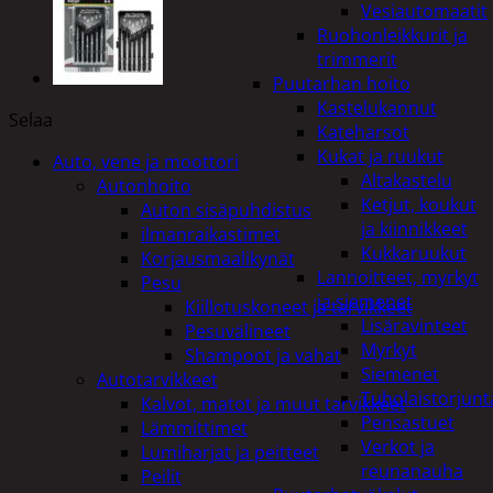
Vesiautomaatit
Ruohonleikkurit ja
trimmerit
Puutarhan hoito
Kastelukannut
Selaa
Kateharsot
Kukat ja ruukut
Auto, vene ja moottori
Altakastelu
Autonhoito
Ketjut, koukut
Auton sisäpuhdistus
ja kiinnikkeet
ilmanraikastimet
Kukkaruukut
Korjausmaalikynät
Lannoitteet, myrkyt
Pesu
ja siemenet
Kiillotuskoneet ja tarvikkeet
Lisäravinteet
Pesuvälineet
Myrkyt
Shampoot ja vahat
Siemenet
Autotarvikkeet
Tuholaistorjunt
Kalvot, matot ja muut tarvikkeet
Pensastuet
Lämmittimet
Verkot ja
Lumiharjat ja peitteet
reunanauha
Peilit