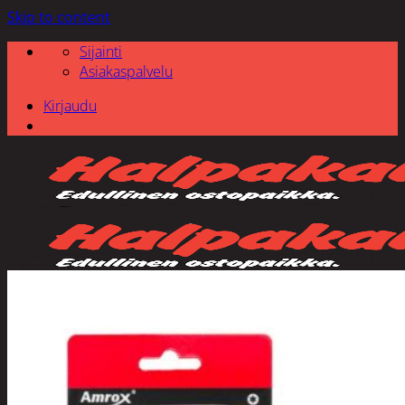
Skip to content
Sijainti
Asiakaspalvelu
Kirjaudu
Etsi: