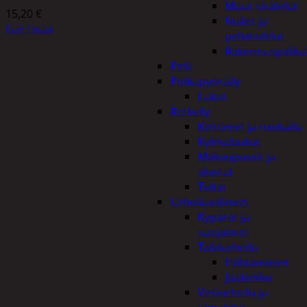
Muut sisälelut
15,20
€
Nuket ja
Lue Lisää
pehmolelut
Rakennuspalika
Pelit
Polkupyöräily
Lukot
Retkeily
Keittimet ja ruokailu
Kylmälaukut
Makuupussit ja
alustat
Teltat
Urheiluvälineet
Kypärät ja
suojaimet
Talviurheilu
Hiihtäminen
Jääkiekko
Vesiurheilu ja