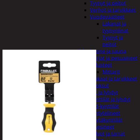
Tyynyt ja peitot
Verhot ja tarvikkeet
Vuodevaatteet
Lakanat ja
tyynynlinat
Tyynyt ja
peitot
Kylpyhuone ja sauna
Harjat ja pesuaineet
Kalusteet
Mittarit
Kiukaat ja tarvikkeet
Tuoksut
Kynttilät ja lyhdyt
Kynttilät ja lyhdyt
Led-kynttilät
Lyhtytelineet
Pöytäkynttilät
Sisustusesineet
Kalvot ja tarrat