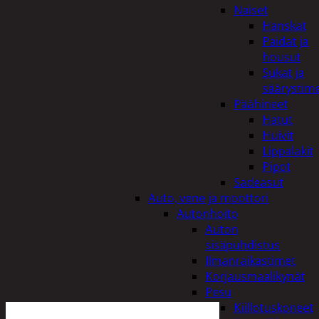
Naiset
Hanskat
Paidat ja
housut
Sukat ja
säärystim
Päähineet
Hatut
Huivit
Lippalakit
Pipot
Sadeasut
Auto, vene ja moottori
Autonhoito
Auton
sisäpuhdistus
Ilmanraikastimet
Korjausmaalikynät
Pesu
Kiillotuskoneet