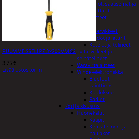
Kelloradiot, sääasemat ja
lämpömittarit
Oheislaitteet
Paristot
Puhelintarvikkeet
Johdot ja laturit
Kotelot ja telineet
RUUVIMEISSELI PZ 3×200MM S2
Tv-tarvikkeet ja
seinätelineet
3,75
€
Varavirtalaitteet
Lisää ostoskoriin
Viihde-elektroniikka
Bluetooth
kaiuttimet
Kuulokkeet
Radiot
Koti ja sisustus
Huonekalut
Kaapit
Kenkätelineet ja
naulakot