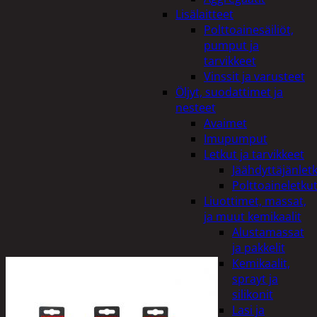
Lisälaitteet
Polttoainesäiliöt,
pumput ja
tarvikkeet
Vinssit ja varusteet
Öljyt, suodattimet ja
nesteet
Avaimet
Imupumput
Letkut ja tarvikkeet
Jäähdyttäjänlet
Polttoaineletku
Liuottimet, massat,
ja muut kemikaalit
Alustamassat
ja pakkelit
Kemikaalit,
sprayt ja
silikonit
Lasi ja