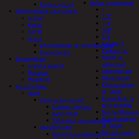
Hylsyt ja vääntimet
Perämoottorit
1"
Eläintenruoka ja tarvikkeet
1/2"
Jyrsijät
1/4"
Kissat
3/4"
Koirat
3/8
Linnut
Adapterit
Linnunpöntöt ja ruokintalaudat
Kärkisarjat
Linnunruoka
Räikät ja
Elintarvikkeet
vääntimet
Keksit ja piparit
Iskumeisselit
Makeiset
Jakoavaimet
Mausteet
Kiintoavaimet
Kausituotteet
ja -sarjat
Joulu
Kuusiokolo ja
Joulu- ja kausivalot
torx-avaimet
Eläimet ja tontut
Momenttiavaim
Kyntteliköt
Ruuvimeisselit
Valoketjut ja kuusenvalot
ja -sarjat
Joulukoristeet
Nitojat ja niitit
Kranssit ja asetelmat