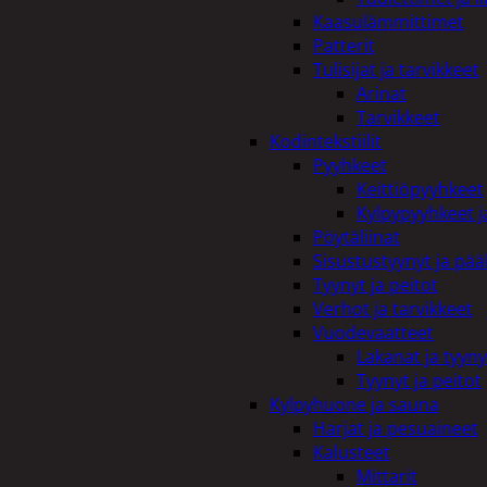
Kaasulämmittimet
Patterit
Tulisijat ja tarvikkeet
Arinat
Tarvikkeet
Kodintekstiilit
Pyyhkeet
Keittiöpyyhkeet
Kylpypyyhkeet ja
Pöytäliinat
Sisustustyynyt ja pääl
Tyynyt ja peitot
Verhot ja tarvikkeet
Vuodevaatteet
Lakanat ja tyyny
Tyynyt ja peitot
Kylpyhuone ja sauna
Harjat ja pesuaineet
Kalusteet
Mittarit