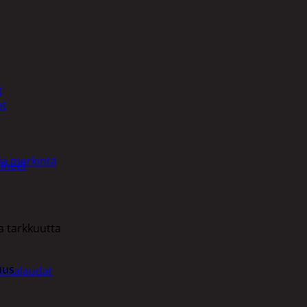
t
et
ja merkintä
ineet
a tarkkuutta
uus
intalaudat