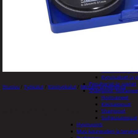
Henkilökohtainen hygienia
Deodorantit
Hiustenhoito
Hiusharjat ja m
Hiuspinnit ja len
Hiusvärit
Hiusten ja parr
Hammashygienia tuo
Kosmetiikka
Käsi ja jalkahoito
Käsivoiteet ja r
Kynsisakset ja vi
Pesuharjat ja -sienet
Etusivu
/
Työkalut
/
Käsityökalut
/
Mittaus ja merkintä
Shampoot, hoitaineet
Hoitoaineet
Käsisaippuat
MIKROMETRI 0,25*0,01MM
Shampoot
Suihkusaippuat
Hyvinvointi
Muu kauneuden ja tervey