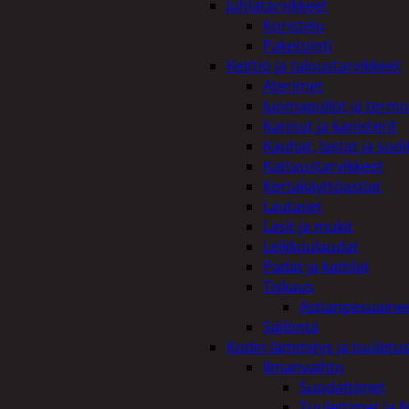
Juhlatarvikkeet
Koristelu
Paketointi
Keittiö ja taloustarvikkeet
Aterimet
Juomapullot ja termo
Kannut ja kanisterit
Kauhat, lastat ja sudi
Kattaustarvikkeet
Kertakäyttöastiat
Lautaset
Lasit ja mukit
Leikkuulaudat
Padat ja kattilat
Tiskaus
Astianpesuaine
Säilöntä
Kodin lämmitys ja tuuletu
Ilmanvaihto
Suodattimet
Tuulettimet ja I