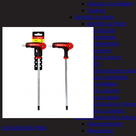
Kiukaat ja tarvikkeet
Tuoksut
Kynttilät ja lyhdyt
Kynttilät ja lyhdyt
Led-kynttilät
Lyhtytelineet
Pöytäkynttilät
Sisustusesineet
Kalvot ja tarrat
Kellot
Koriste-esineet ja kas
Taulut ja kehykset
Toimistotarvikkeet
Kynät ja kumit
Liimat ja teipit
Muistitaulut ja magne
Vihkot ja paperit
Turvajärjestelmät ja lukitu
Palovaroittimet
KUUSIOAVAIN 3MM
Riippulukot