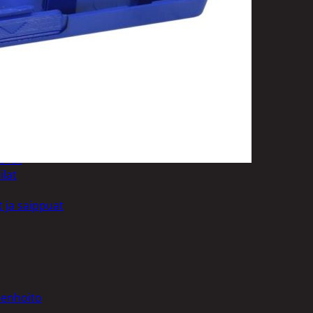
uotoilutuotteet
kit
anleikkuukoneet
tteet
asvat
ilat
 ja saippuat
denhoito