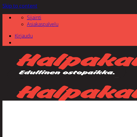
Skip to content
Sijainti
Asiakaspalvelu
Kirjaudu
Etsi: