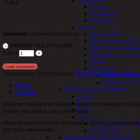
Pyykinpesu
13,90
€
Kuivaus
Pesuaineet
Pesupussit
Siivous
Saatavuus:
saatavilla varastossa
Liinat ja sienet
Mopit, harjat ja varre
MIKROMETRI 0,25*0,01MM
Muut siivoustarvikke
määrä
Roskapussit ja -astiat
Sankot
Lisää ostoskoriin
Pesuaineet
Tuotetunnus:
TN1831
Osastot:
Korjaamotyökalut
,
Mittaus 
Viemärinavausa
Yleispesuaineet
Kuvaus
Eläintenruoka ja tarvikkeet
Lisätiedot
Jyrsijät
Kissat
Edullinen mekaaninen ulkomikrometri mittaamaan erilaisi
Koirat
vaativia mittauksia, esim. jarrulevyjä.
Linnut
Ulkomikrometrin suurin mittausalue 25 mm, lukematarkk
Linnunpöntöt ja ruok
0,01 mm, mekaaninen.
Linnunruoka
Kodin elektroniikka ja laitteet