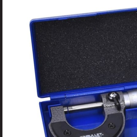
Tuotevalikoima
Poistotuotteet
Kausituotteet
Joulu
Joulu- ja kausivalot
Eläimet ja tontu
Kyntteliköt
Valoketjut ja k
Joulukoristeet
Kranssit ja ase
Tontut ja muut
Joulutekstiilit
Paketointi
Marjastus
Talvi
Päivittäistavarat
Apuvälineet
Hengityssuojaimet ja desin