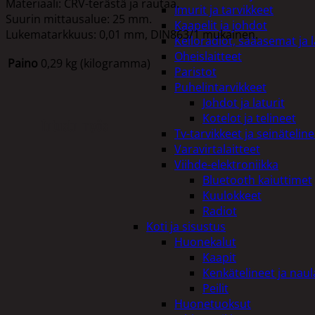
Materiaali: CRV-terästä ja rautaa.
Imurit ja tarvikkeet
Suurin mittausalue: 25 mm.
Kaapelit ja johdot
Lukematarkkuus: 0,01 mm, DIN863/1 mukainen.
Kelloradiot, sääasemat ja 
Oheislaitteet
Paino
0,29 kg (kilogramma)
Paristot
Puhelintarvikkeet
Johdot ja laturit
Kotelot ja telineet
Tutustu myös
Tv-tarvikkeet ja seinäteline
Varavirtalaitteet
Viihde-elektroniikka
Bluetooth kaiuttimet
Kuulokkeet
Radiot
Koti ja sisustus
Huonekalut
Kaapit
Kenkätelineet ja naul
Peilit
Huonetuoksut