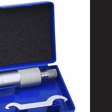
t
uusenvalot
telmat
fiointi