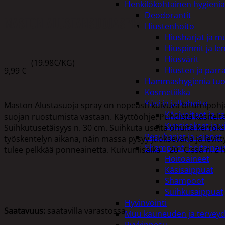
Henkilökohtainen hygienia
Deodorantit
MASTON ALUSTANSUOJASPRAY
Hiustenhoito
Hiusharjat ja m
Hiuspinnit ja len
Hiusvärit
(19.98€/KG)
Hiusten ja parr
9,99
€
Hammashygienia tuo
Kosmetiikka
Käsi ja jalkahoito
Maston Alustasuoja spray on nopeasti kuivuva bitumipohja
Käsivoiteet ja r
suojan ruostumista vastaan. Käyttöohje: Puhdista käsiteltävä
Kynsisakset ja vi
Suihkutusetäisyys n. 30 cm. Suihkuta useita ohuita kerroksi
Pesuharjat ja -sienet
työskentelyn aikana, näin massa pysyy juoksevana ja levitt
Shampoot, hoitaineet
tulee pelkkää ponneainetta. Kuivumisaika + 20 °C:ssa n. 
Hoitoaineet
Käsisaippuat
Shampoot
Suihkusaippuat
Hyvinvointi
Saatavuus:
saatavilla varastossa
Muu kauneuden ja tervey