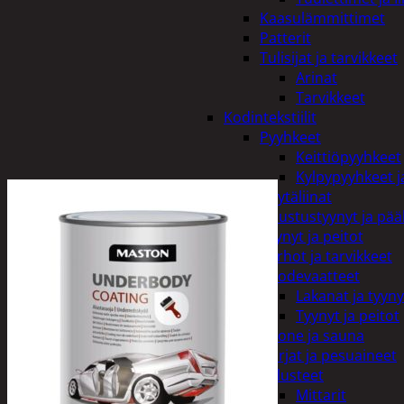
Kaasulämmittimet
Patterit
Tulisijat ja tarvikkeet
Arinat
Tarvikkeet
Kodintekstiilit
Pyyhkeet
Keittiöpyyhkeet
Kylpypyyhkeet ja
Pöytäliinat
Sisustustyynyt ja pääl
Tyynyt ja peitot
Verhot ja tarvikkeet
Vuodevaatteet
Lakanat ja tyyny
Tyynyt ja peitot
Kylpyhuone ja sauna
Harjat ja pesuaineet
Kalusteet
Mittarit