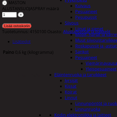
Pyykinpesu
MASTON
Kuivaus
ALUSTANSUOJASPRAY määrä
Pesuaineet
Pesupussit
Siivous
Lisää ostoskoriin
Liinat ja sienet
Tuotetunnus:
4150100
Osasto:
Alustamassat ja pakkelit
Mopit, harjat ja varre
Muut siivoustarvikke
Lisätiedot
Roskapussit ja -astiat
Sankot
Paino
0,6 kg (kilogramma)
Pesuaineet
Viemärinavausa
Yleispesuaineet
Tutustu myös
Eläintenruoka ja tarvikkeet
Jyrsijät
Kissat
Koirat
Linnut
Linnunpöntöt ja ruok
Linnunruoka
Kodin elektroniikka ja laitteet