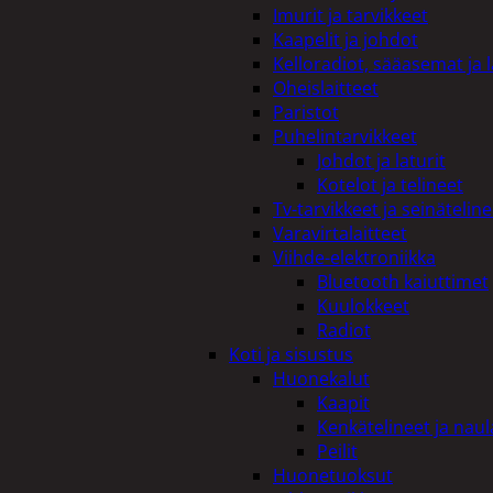
Imurit ja tarvikkeet
Kaapelit ja johdot
Kelloradiot, sääasemat ja 
Oheislaitteet
Paristot
Puhelintarvikkeet
Johdot ja laturit
Kotelot ja telineet
Tv-tarvikkeet ja seinäteline
Varavirtalaitteet
Viihde-elektroniikka
Bluetooth kaiuttimet
Kuulokkeet
Radiot
Koti ja sisustus
Huonekalut
Kaapit
Kenkätelineet ja naul
Peilit
Huonetuoksut