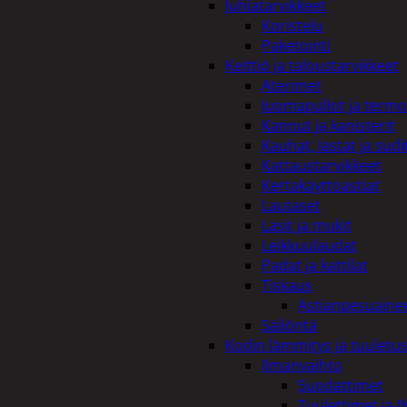
Juhlatarvikkeet
Koristelu
Paketointi
Keittiö ja taloustarvikkeet
Aterimet
Juomapullot ja termo
Kannut ja kanisterit
Kauhat, lastat ja sudi
Kattaustarvikkeet
Kertakäyttöastiat
Lautaset
Lasit ja mukit
Leikkuulaudat
Padat ja kattilat
Tiskaus
Astianpesuaine
Säilöntä
Kodin lämmitys ja tuuletu
Ilmanvaihto
Suodattimet
Tuulettimet ja I