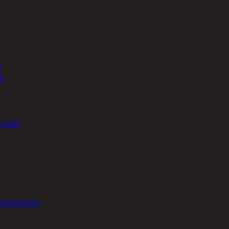
t
et
ineet
intalaudat