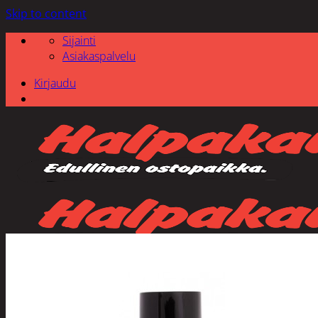
Skip to content
Sijainti
Asiakaspalvelu
Kirjaudu
Etsi: