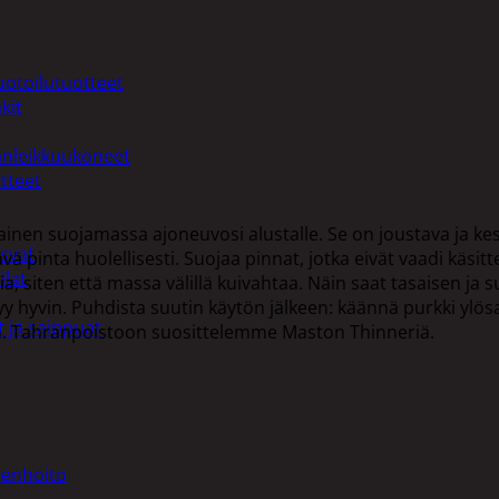
uotoilutuotteet
kit
anleikkuukoneet
tteet
inen suojamassa ajoneuvosi alustalle. Se on joustava ja ke
asvat
 pinta huolellisesti. Suojaa pinnat, jotka eivät vaadi käsitte
ilat
a, siten että massa välillä kuivahtaa. Näin saat tasaisen ja
yy hyvin. Puhdista suutin käytön jälkeen: käännä purkki ylös
 ja saippuat
2 h. Tahranpoistoon suosittelemme Maston Thinneriä.
denhoito