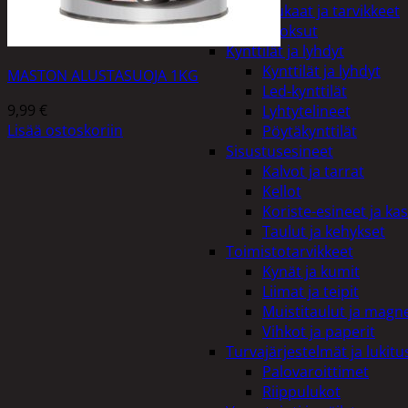
Kiukaat ja tarvikkeet
Tuoksut
Kynttilät ja lyhdyt
Kynttilät ja lyhdyt
MASTON ALUSTASUOJA 1KG
Led-kynttilät
9,99
€
Lyhtytelineet
Lisää ostoskoriin
Pöytäkynttilät
Sisustusesineet
Kalvot ja tarrat
Kellot
Koriste-esineet ja kas
Taulut ja kehykset
Toimistotarvikkeet
Kynät ja kumit
Liimat ja teipit
Muistitaulut ja magne
Vihkot ja paperit
Turvajärjestelmät ja lukitu
Palovaroittimet
Riippulukot