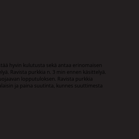
stää hyvin kulutusta sekä antaa erinomaisen
lyä. Ravista purkkia n. 3 min ennen käsittelyä.
 suojaavan lopputuloksen. Ravista purkkia
alaisin ja paina suutinta, kunnes suuttimesta