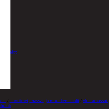
t
uusenvalot
telmat
teet
/
Liuottimet, massat, ja muut kemikaalit
/
Alustamassat j
fiointi