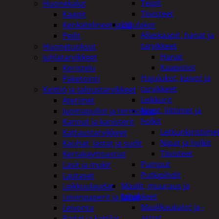
Teipit
Huonekalut
Tiivisteet
Kaapit
LVI
Kenkätelineet ja naulakot
Allaskaapit, hanat ja
Peilit
tarvikkeet
Huonetuoksut
Hanat
Juhlatarvikkeet
Kaapistot
Koristelu
Hajulukot, kaivot ja
Paketointi
tarvikkeet
Keittiö ja taloustarvikkeet
Leikkurit
Aterimet
Nipat, liittimet ja
Juomapullot ja termokset
holkit
Kannut ja kanisterit
Letkunkiristime
Kattaustarvikkeet
Nipat ja holkit
Kauhat, lastat ja sudit
Tiivisteet
Kertakäyttöastiat
Pumput
Lasit ja mukit
Putkipihdit
Lautaset
Maalit, muuraus ja
Leikkuulaudat
tarvikkeet
Leivinpaperit ja foliot
Maalikaukalot ja -
Leivonta
astiat
Padat ja kattilat