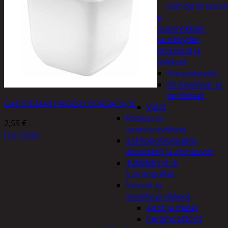
jäähdytinnestee
Öljyt
Perävaunutarvikkeet
Hinausköydet,
kiristysliinat ja
kiinnikkeet
Hinausköydet
Kiristysliinat ja
tarvikkeet
GASTROMAX PAKASTUSRASIA 3×1L
Valot
Rengas ja -
2,59
€
vannetarvikkeet
Lue Lisää
Sähköpotkulaudat,
skootterit ja ajoneuvot
Tukkikärryt ja
juontopulkat
Veneet ja
veneilytarvikkeet
Airot ja melat
Perämoottorit