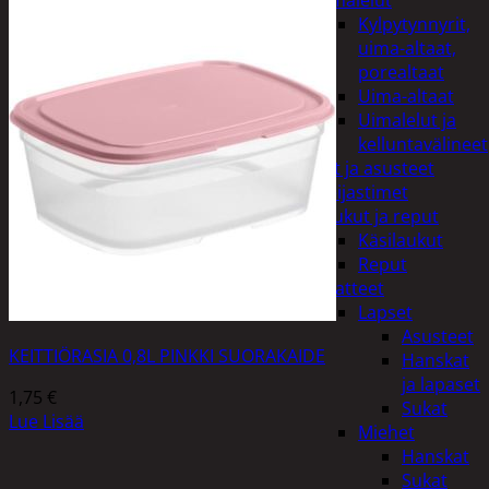
uimalelut
Kylpytynnyrit,
uima-altaat,
porealtaat
Uima-altaat
Uimalelut ja
kelluntavälineet
Vaatteet ja asusteet
Heijastimet
Laukut ja reput
Käsilaukut
Reput
Vaatteet
Lapset
Asusteet
KEITTIÖRASIA 0,8L PINKKI SUORAKAIDE
Hanskat
ja lapaset
1,75
€
Sukat
Lue Lisää
Miehet
Hanskat
Sukat