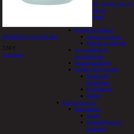
Kelloradiot, sääasemat ja
lämpömittarit
Oheislaitteet
Paristot
Puhelintarvikkeet
ORTHEX KULHO 3,5L BIO
Johdot ja laturit
Kotelot ja telineet
7,50
€
Tv-tarvikkeet ja
Lue Lisää
seinätelineet
Varavirtalaitteet
Viihde-elektroniikka
Bluetooth
kaiuttimet
Kuulokkeet
Radiot
Koti ja sisustus
Huonekalut
Kaapit
Kenkätelineet ja
naulakot