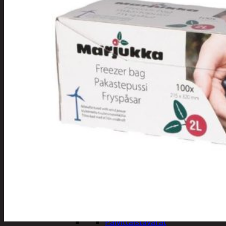
Tuotevalikoima
Poistotuotteet
Kausituotteet
Joulu
Joulu- ja kausivalot
Eläimet ja
tontut
Kyntteliköt
Valoketjut ja
kuusenvalot
Joulukoristeet
Kranssit ja
asetelmat
Tontut ja
muut
Joulutekstiilit
Paketointi
Marjastus
Talvi
Päivittäistavarat