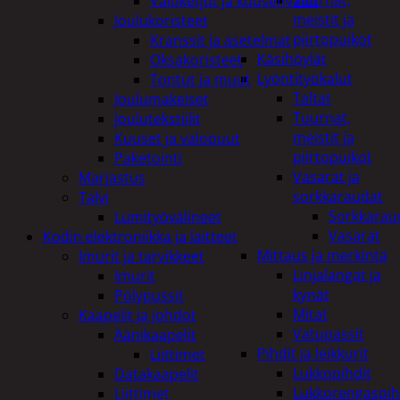
Tuurnat,
Valoketjut ja kuusenvalot
meistit ja
Joulukoristeet
piirtopuikot
Kranssit ja asetelmat
Käsihöylät
Oksakoristeet
Lyöntityökalut
Tontut ja muut
Taltat
Joulumakeiset
Tuurnat,
Joulutekstiilit
meistit ja
Kuuset ja valopuut
piirtopuikot
Paketointi
Vasarat ja
Marjastus
sorkkaraudat
Talvi
Sorkkarau
Lumityövälineet
Vasarat
Kodin elektroniikka ja laitteet
Mittaus ja merkintä
Imurit ja tarvikkeet
Linjalangat ja
Imurit
kynät
Pölypussit
Mitat
Kaapelit ja johdot
Vatupassit
Äänikaapelit
Pihdit ja leikkurit
Liittimet
Lukkopihdit
Datakaapelit
Lukkorengaspih
Liittimet