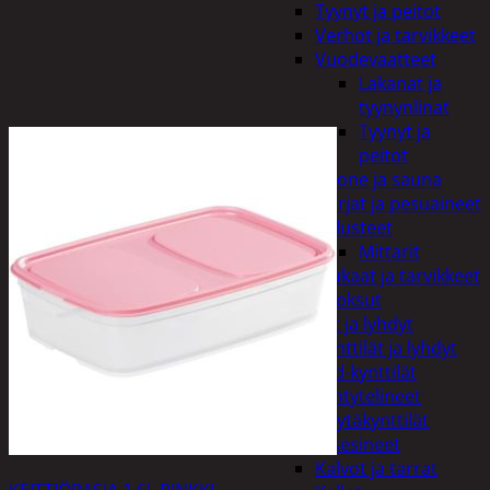
Tyynyt ja peitot
Verhot ja tarvikkeet
Vuodevaatteet
Lakanat ja
tyynynlinat
Tyynyt ja
peitot
Kylpyhuone ja sauna
Harjat ja pesuaineet
Kalusteet
Mittarit
Kiukaat ja tarvikkeet
Tuoksut
Kynttilät ja lyhdyt
Kynttilät ja lyhdyt
Led-kynttilät
Lyhtytelineet
Pöytäkynttilät
Sisustusesineet
Kalvot ja tarrat
KEITTIÖRASIA 1,6L PINKKI