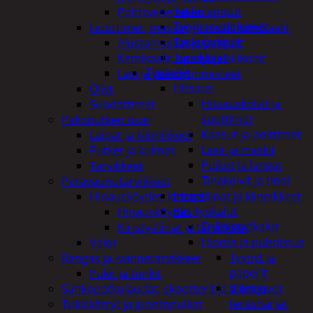
Taskulamput
Polttoaineletkut
Työmaavalaisimet
Liuottimet, massat, ja muut kemikaalit
Taskulamput
Alustamassat ja pakkelit
Tarvikkeet
Kemikaalit, sprayt ja silikonit
Työkalut
Lasi ja jäähdytinnesteet
Hitsaus
Öljyt
Hitsauskolvit ja
Suodattimet
suuttimet
Pakoputken osat
Kaasut ja polttimet
Laipat ja kiinnikkeet
Lasit ja maskit
Putket ja kulmat
Puikot ja langat
Tarvikkeet
Tinakolvit ja tinat
Perävaunutarvikkeet
Imurit
Hinausköydet, kiristysliinat ja kiinnikkeet
Käsityökalut
Hinausköydet
Erikoistyökalut
Kiristysliinat ja tarvikkeet
Hionta ja puhdistus
Valot
Tyynyt ja
Rengas ja -vannetarvikkeet
paperit
Pukit ja tunkit
Viilat ja
Sähköpotkulaudat, skootterit ja ajoneuvot
teräsharjat
Tukkikärryt ja juontopulkat