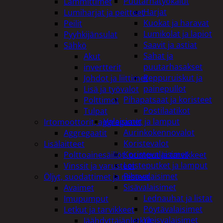
Puutarhatyökalut
Lämmittimet
Harjat
Lumiharjat ja peitteet
Kuokat ja haravat
Peilit
Lumikolat ja lapiot
Pyyhkijänsulat
Saavit ja astiat
Sähkö
Sahat ja
Akut
puutarhasakset
invertterit
Reppuruiskut ja
Johdot ja liittimet
painepullot
Lisä ja työvalot
Pihapatsaat ja koristeet
Polttimot
Postilaatikot
Tulpat
Valaisimet ja lamput
Irtomoottorit, aggregaatit
Aurinkokennovalot
Aggregaatit
Koristevalot
Lisälaitteet
Koristevalaisimet
Polttoainesäiliöt, pumput ja tarvikkeet
Loisteputket ja lamput
Vinssit ja varusteet
Pihavalaisimet
Öljyt, suodattimet ja nesteet
Sisävalaisimet
Avaimet
Lednauhat ja listat
Imupumput
Pöytävalaisimet
Letkut ja tarvikkeet
Yleisvalaisimet
Jäähdyttäjänletkut