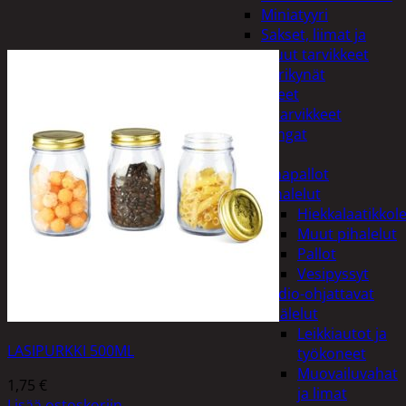
Miniatyyri
Sakset, liimat ja
muut tarvikkeet
Värikynät
Harrasteet
Käsityötarvikkeet
Langat
Lelut
Ilmapallot
Pihalelut
Hiekkalaatikkole
Muut pihalelut
Pallot
Vesipyssyt
Radio-ohjattavat
Sisälelut
Leikkiautot ja
LASIPURKKI 500ML
työkoneet
Muovailuvahat
1,75
€
ja limat
Lisää ostoskoriin