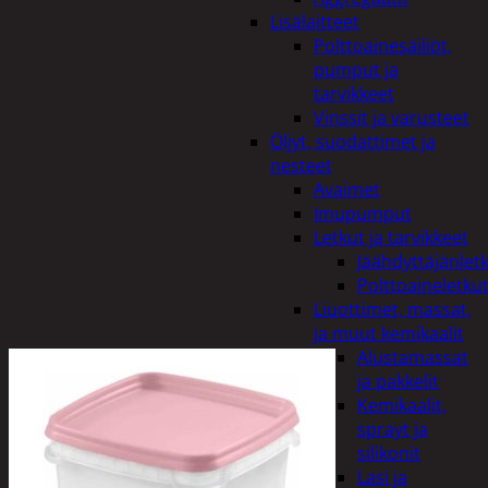
Lisälaitteet
Polttoainesäiliöt,
pumput ja
tarvikkeet
Vinssit ja varusteet
Öljyt, suodattimet ja
nesteet
Avaimet
Imupumput
Letkut ja tarvikkeet
Jäähdyttäjänlet
Polttoaineletku
Liuottimet, massat,
ja muut kemikaalit
Alustamassat
ja pakkelit
Kemikaalit,
sprayt ja
silikonit
Lasi ja