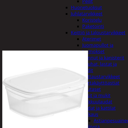
Peilit
Huonetuoksut
Juhlatarvikkeet
Koristelu
Paketointi
Keittiö ja taloustarvikkeet
Aterimet
Juomapullot ja
termokset
Kannut ja kanisterit
Kauhat, lastat ja
sudit
Kattaustarvikkeet
Kertakäyttöastiat
Lautaset
Lasit ja mukit
Leikkuulaudat
Padat ja kattilat
Tiskaus
Astianpesuaine
Säilöntä