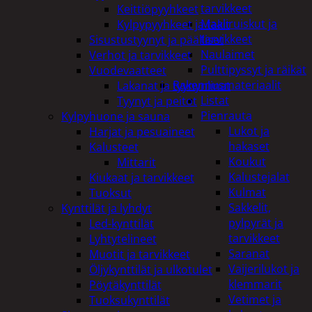
tarvikkeet
Keittiöpyyhkeet
Maaliruiskut ja
Kylpypyyhkeet ja takit
tarvikkeet
Sisustustyynyt ja päälliset
Naulaimet
Verhot ja tarvikkeet
Pulttipyssyt ja räikät
Vuodevaatteet
Rakennusmateriaalit
Lakanat ja tyynynlinat
Listat
Tyynyt ja peitot
Pienrauta
Kylpyhuone ja sauna
Lukot ja
Harjat ja pesuaineet
hakaset
Kalusteet
Koukut
Mittarit
Kalustejalat
Kiukaat ja tarvikkeet
Kulmat
Tuoksut
Sakkelit,
Kynttilät ja lyhdyt
pylpyrät ja
Led-kynttilät
tarvikkeet
Lyhtytelineet
Saranat
Muotit ja tarvikkeet
Vaijerilukot ja
Öljykynttilät ja ulkotulet
klemmarit
Pöytäkynttilät
Vetimet ja
Tuoksukynttilät