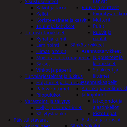
kahvat
Sisustusesineet
Ruuvit ja mutterit
Kalvot ja tarrat
Kiinnitysankkuri
Kellot
Mutterit
Koriste-esineet ja kasvit
Pultit
Taulut ja kehykset
Ruuvit ja
Toimistotarvikkeet
naulat
Kynät ja kumit
Sähkötarvikkeet
Laminointi
Asennustarvikkeet
Liimat ja teipit
Nippusiteet ja
Muistitaulut ja magneetit
kiinnikkeet
Sakset
Sulakkeet ja
Vihkot ja paperit
liittimet
Turvajärjestelmät ja lukitus
Asennuskaapelit
Hälyttimet ja kamerat
Aurinkopaneelitarvik
Palovaroittimet
Jatkojohdot
Riippulukot
Jatkojohdot ja
Varastointi ja säilytys
ajastinkellot
Hyllyt ja -kannattimet
Pistotulpat
Säilytyslaatikot
Pisto ja -jakorasiat
Päivittäistavarat
Sähkötyökalut
Apuvälineet