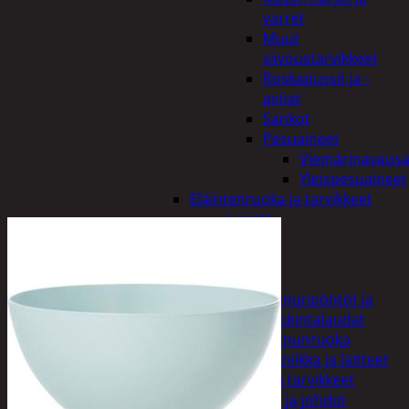
varret
Muut
siivoustarvikkeet
Roskapussit ja -
astiat
Sankot
Pesuaineet
Viemärinavausa
Yleispesuaineet
Eläintenruoka ja tarvikkeet
Jyrsijät
Kissat
Koirat
Linnut
Linnunpöntöt ja
ruokintalaudat
Linnunruoka
Kodin elektroniikka ja laitteet
Imurit ja tarvikkeet
Kaapelit ja johdot