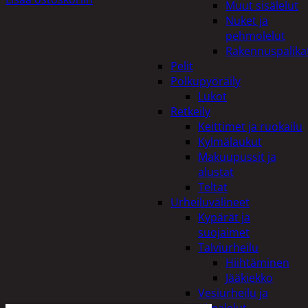
Muut sisälelut
Nuket ja
pehmolelut
Rakennuspalika
Pelit
Polkupyöräily
Lukot
Retkeily
Keittimet ja ruokailu
Kylmälaukut
Makuupussit ja
alustat
Teltat
Urheiluvälineet
Kypärät ja
suojaimet
Talviurheilu
Hiihtäminen
Jääkiekko
Vesiurheilu ja