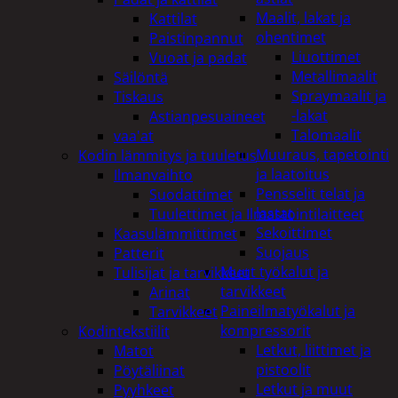
Maalit, lakat ja
Kattilat
ohentimet
Paistinpannut
Liuottimet
Vuoat ja padat
Metallimaalit
Säilöntä
Spraymaalit ja
Tiskaus
-lakat
Astianpesuaineet
Talomaalit
vaa'at
Muuraus, tapetointi
Kodin lämmitys ja tuuletus
ja laatoitus
Ilmanvaihto
Pensselit telat ja
Suodattimet
lastat
Tuulettimet ja Ilmastointilaitteet
Sekoittimet
Kaasulämmittimet
Suojaus
Patterit
Muut työkalut ja
Tulisijat ja tarvikkeet
tarvikkeet
Arinat
Paineilmatyökalut ja
Tarvikkeet
kompressorit
Kodintekstiilit
Letkut, liittimet ja
Matot
pistoolit
Pöytäliinat
Letkut ja muut
Pyyhkeet