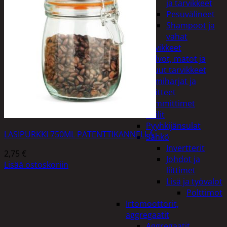
ja tarvikkeet
Pesuvälineet
Shampoot ja
vahat
Autotarvikkeet
Kalvot, matot ja
muut tarvikkeet
Lumiharjat ja
peitteet
Lämmittimet
Peilit
Pyyhkijänsulat
LASIPURKKI 750ML PATENTTIKANNELLA
Sähkö
Invertterit
2,75
€
Johdot ja
Lisää ostoskoriin
liittimet
Lisä ja työvalot
Polttimot
Irtomoottorit,
aggregaatit
Aggregaatit