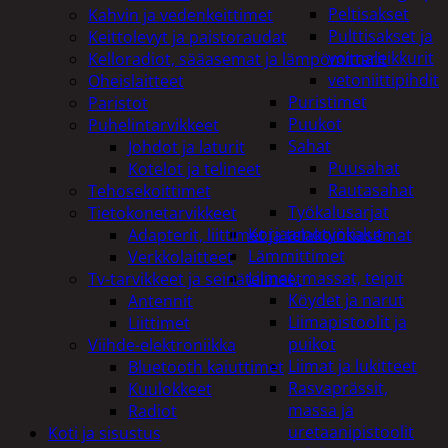
Peltisakset
Kahvin ja vedenkeittimet
Pulttisakset ja
Keittolevyt ja paistoraudat
voimaleikkurit
Kelloradiot, sääasemat ja lämpömittarit
vetoniittipihdit
Oheislaitteet
Puristimet
Paristot
Puukot
Puhelintarvikkeet
Sahat
Johdot ja laturit
Puusahat
Kotelot ja telineet
Rautasahat
Tehosekoittimet
Työkalusarjat
Tietokonetarvikkeet
Korjaamotyökalut
Adapterit, liittimet ja telakointiasemat
Lämmittimet
Verkkolaitteet
Liimat, massat, teipit
Tv-tarvikkeet ja seinätelineet
Köydet ja narut
Antennit
Liimapistoolit ja
Liittimet
puikot
Viihde-elektroniikka
Liimat ja lukitteet
Bluetooth kaiuttimet
Rasvaprässit,
Kuulokkeet
massa ja
Radiot
uretaanipistoolit
Koti ja sisustus