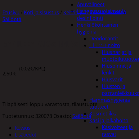
Apuvälineet
Hengityssuojaimet ja
Etusivu
/
Koti ja sisustus
/
Keittiö ja taloustarvikkeet
/
desinfiointi
Säilöntä
Henkilökohtainen
hygienia
Deodorantit
MARJUKKA PAKASTEPUSSI 2L 100KPL
Hiustenhoito
Hiusharjat ja
muotoilutuotte
Hiuspinnit ja
(0.02€/KPL)
lenkit
2,50
€
Hiusvärit
Hiusten ja
parranleikkuuk
Hammashygienia
Tilapäisesti loppu varastosta, tilaustuote.
tuotteet
Kosmetiikka
Tuotetunnus:
320078
Osasto:
Säilöntä
Käsi ja jalkahoito
Käsivoiteet ja
Kuvaus
rasvat
Lisätiedot