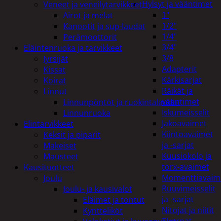
Hylsyt ja vääntimet
Veneet ja veneilytarvikkeet
1"
Airot ja melat
1/2"
Kanootit ja sup-laudat
1/4"
Perämoottorit
3/4"
Eläintenruoka ja tarvikkeet
3/8
Jyrsijät
Adapterit
Kissat
Kärkisarjat
Koirat
Räikät ja
Linnut
vääntimet
Linnunpöntöt ja ruokintalaudat
Iskumeisselit
Linnunruoka
Jakoavaimet
Elintarvikkeet
Kiintoavaimet
Keksit ja piparit
ja -sarjat
Makeiset
Kuusiokolo ja
Mausteet
torx-avaimet
Kausituotteet
Momenttiavaim
Joulu
Ruuvimeisselit
Joulu- ja kausivalot
ja -sarjat
Eläimet ja tontut
Nitojat ja niitit
Kyntteliköt