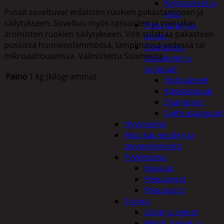
Kynsisakset ja
Pussit soveltuvat erilaisten ruokien pakastamiseen ja
viilat
säilytykseen. Soveltuu myös rasvaisten ja voimakas
Pesuharjat ja -
aromisten ruokien säilytykseen. Voit sulattaa pakasteen
sienet
pussissa huoneenlämmössä, lämpimässä vedessä tai
Shampoot,
mikroaaltouunissa. Valmistettu Suomessa
hoitaineet ja
saippuat
Paino
1 kg (kilogramma)
Hoitoaineet
Käsisaippuat
Shampoot
Suihkusaippuat
Tutustu myös
Hyvinvointi
Muu kauneuden ja
terveydenhoito
Pyykinpesu
Kuivaus
Pesuaineet
Pesupussit
Siivous
Liinat ja sienet
Mopit, harjat ja