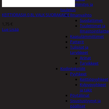
Kodin lämmitys ja
tuuletus
KEITTIÖRASIA 0,8L VALK SUORAKAIDE
Ilmanvaihto
Suodattimet
1,75
€
Tuulettimet ja
Lue Lisää
Ilmastointilaitte
Kaasulämmittimet
Patterit
Tulisijat ja
tarvikkeet
Arinat
Tarvikkeet
Kodintekstiilit
Pyyhkeet
Keittiöpyyhkeet
Kylpypyyhkeet
ja takit
Pöytäliinat
Sisustustyynyt ja
päälliset