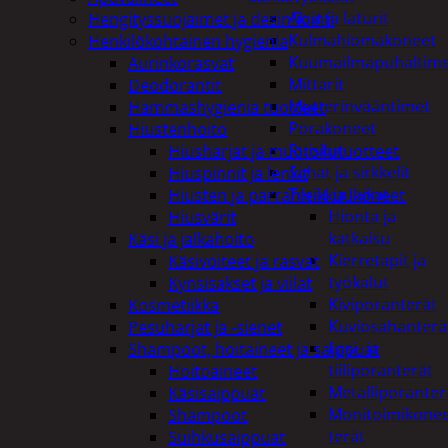
Akut ja laturit
Hengityssuojaimet ja desinfiointi
Kulmahiomakoneet
Henkilökohtainen hygienia
Kuumailmapuhaltim
Aurinkorasvat
Mittarit
Deodorantit
Mutterinvääntimet
Hammashygienia tuotteet
Porakoneet
Hiustenhoito
Ruiskut
Hiusharjat ja muotoilutuotteet
Sahat ja sirkkelit
Hiuspinnit ja lenkit
Terät ja laikat
Hiusten ja parranleikkuukoneet
Hionta ja
Hiusvärit
katkaisu
Käsi ja jalkahoito
Kierretapit ja
Käsivoiteet ja rasvat
työkalut
Kynsisakset ja viilat
Kiviporanterät
Kosmetiikka
Kuviosahanterä
Pesuharjat ja -sienet
Lasi- ja
Shampoot, hoitaineet ja saippuat
tiiliporanterät
Hoitoaineet
Metalliporanter
Käsisaippuat
Monitoimikone
Shampoot
terät
Suihkusaippuat