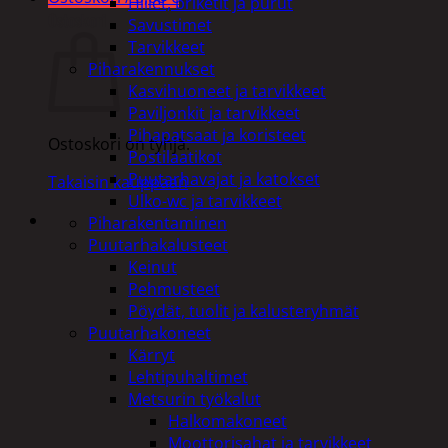
Hiilet, briketit ja purut
Ostoskori
Savustimet
Tarvikkeet
Piharakennukset
Kasvihuoneet ja tarvikkeet
Paviljonkit ja tarvikkeet
Pihapatsaat ja koristeet
Ostoskori on tyhjä.
Postilaatikot
Puutarhavajat ja katokset
Takaisin kauppaan
Ulko-wc ja tarvikkeet
Piharakentaminen
Puutarhakalusteet
Keinut
Pehmusteet
Pöydät, tuolit ja kalusteryhmät
Puutarhakoneet
Kärryt
Lehtipuhaltimet
Metsurin työkalut
Halkomakoneet
Moottorisahat ja tarvikkeet