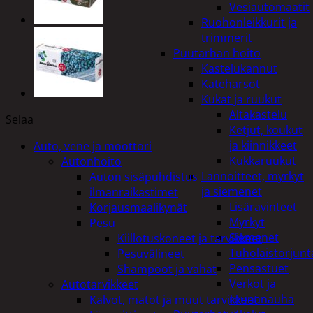
Vesiautomaatit
Ruohonleikkurit ja
trimmerit
Puutarhan hoito
Kastelukannut
Kateharsot
Kukat ja ruukut
Altakastelu
Selaa
Ketjut, koukut
ja kiinnikkeet
Auto, vene ja moottori
Kukkaruukut
Autonhoito
Lannoitteet, myrkyt
Auton sisäpuhdistus
ja siemenet
ilmanraikastimet
Lisäravinteet
Korjausmaalikynät
Myrkyt
Pesu
Siemenet
Kiillotuskoneet ja tarvikkeet
Tuholaistorjunt
Pesuvälineet
Pensastuet
Shampoot ja vahat
Verkot ja
Autotarvikkeet
reunanauha
Kalvot, matot ja muut tarvikkeet