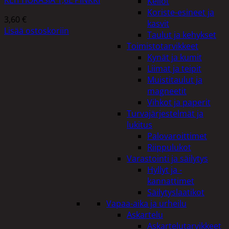
Kellot
Koriste-esineet ja
3,60
€
kasvit
Lisää ostoskoriin
Taulut ja kehykset
Toimistotarvikkeet
Kynät ja kumit
Liimat ja teipit
Muistitaulut ja
magneetit
Vihkot ja paperit
Turvajärjestelmät ja
lukitus
Palovaroittimet
Riippulukot
Varastointi ja säilytys
Hyllyt ja -
kannattimet
Säilytyslaatikot
Vapaa-aika ja urheilu
Askartelu
Askartelutarvikkeet