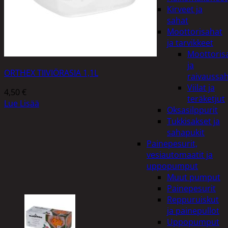
Kirveet ja
sahat
Moottorisahat
ja tarvikkeet
Moottoris
ja
ORTHEX TIIVIÖRASIA 1,1L
raivaussa
Viilat ja
4,50
€
teräketjut
Lue Lisää
Oksasilppurit
Tukkisakset ja
sahapukit
Painepesurit,
vesiautomaatit ja
uppopumput
Muut pumput
Painepesurit
Reppuruiskut
ja painepullot
Uppopumput