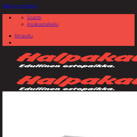
Skip to content
Sijainti
Asiakaspalvelu
Kirjaudu
Etsi: