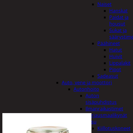
Naiset
Hanskat
Paidat ja
housut
Sukat ja
säärystim
Päähineet
Hatut
Huivit
Lippalakit
Pipot
Sadeasut
Auto, vene ja moottori
Autonhoito
Auton
sisäpuhdistus
Ilmanraikastimet
Korjausmaalikynät
Pesu
Kiillotuskoneet