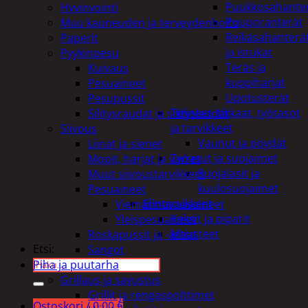
Puukkosahante
Hyvinvointi
Puuporanterät
Muu kauneuden ja terveydenhoito
Reikäsahanterä
Paperit
ja istukat
Pyykinpesu
Teräs ja
Kuivaus
kuppiharjat
Pesuaineet
Upotusterät
Pesupussit
Telineet, tikkaat, työtasot
Silitysraudat ja silityslaudat
ja tarvikkeet
Siivous
Vaunut ja pöydät
Liinat ja sienet
Työasut ja suojaimet
Mopit, harjat ja varret
Suojalasit ja
Muut siivoustarvikkeet
kuulosuojaimet
Pesuaineet
Elintarvikkeet
Viemärinavausaineet
Keksit ja piparit
Yleispesuaineet
Mausteet
Roskapussit ja -astiat
Etsi:
Sangot
Piha ja puutarha
Grillaus ja savustus
Grillit ja rengaspolttimet
Ostoskori /
0,00
€