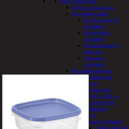
Piha ja puutarha
Grillaus ja savustus
Piharakennukset
Kasvihuoneet ja
tarvikkeet
Paviljonkit ja
tarvikkeet
Puutarhavajat ja
katokset
Ulko-wc ja
tarvikkeet
Piharakentaminen
Puutarhakalusteet
Keinut
Pehmusteet
Pöydät, tuolit ja
kalusteryhmät
Puutarhakoneet
Kärryt
Metsurin työkalut
Halkomakoneet