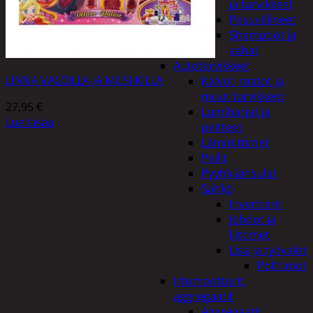
ja tarvikkeet
Pesuvälineet
Shampoot ja
vahat
Autotarvikkeet
LINNA VALOILLA JA MUSIIKILLA
Kalvot, matot ja
muut tarvikkeet
27,95
€
Lumiharjat ja
Lue Lisää
peitteet
Lämmittimet
Peilit
Pyyhkijänsulat
Sähkö
Invertterit
Johdot ja
liittimet
Lisä ja työvalot
Polttimot
Irtomoottorit,
aggregaatit
Aggregaatit