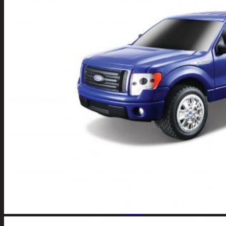
Tuotevalikoima
Poistotuotteet
Kausituotteet
Joulu
Joulu- ja kausivalot
Eläimet ja
tontut
Kyntteliköt
Valoketjut ja
kuusenvalot
Joulukoristeet
Kranssit ja
asetelmat
Tontut ja
muut
Joulutekstiilit
Paketointi
Marjastus
Talvi
Päivittäistavarat