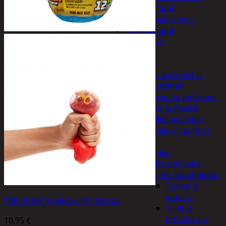
Taskulamput
Työmaavalaisimet
Taskulamput
Tarvikkeet
Työkalut
Hitsaus
Hitsauskolvit ja
suuttimet
Kaasut ja polttimet
Lasit ja maskit
Puikot ja langat
Tinakolvit ja tinat
Imurit
Käsityökalut
Erikoistyökalut
Hionta ja puhdistus
Tyynyt ja
paperit
TREASURE X MINI ALIEN MUNA
Viilat ja
teräsharjat
10,95
€