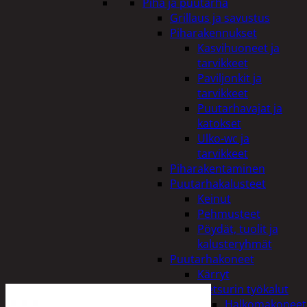
Piha ja puutarha
Grillaus ja savustus
Piharakennukset
Kasvihuoneet ja
tarvikkeet
Paviljonkit ja
tarvikkeet
Puutarhavajat ja
katokset
Ulko-wc ja
tarvikkeet
Piharakentaminen
Puutarhakalusteet
Keinut
Pehmusteet
Pöydät, tuolit ja
kalusteryhmät
Puutarhakoneet
Kärryt
Metsurin työkalut
Halkomakoneet