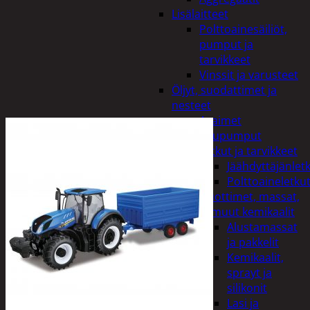
Lisälaitteet
Polttoainesäiliöt,
pumput ja
tarvikkeet
Vinssit ja varusteet
Öljyt, suodattimet ja
nesteet
Avaimet
Imupumput
Letkut ja tarvikkeet
Jäähdyttäjänlet
Polttoaineletku
Liuottimet, massat,
ja muut kemikaalit
Alustamassat
ja pakkelit
Kemikaalit,
sprayt ja
silikonit
Lasi ja