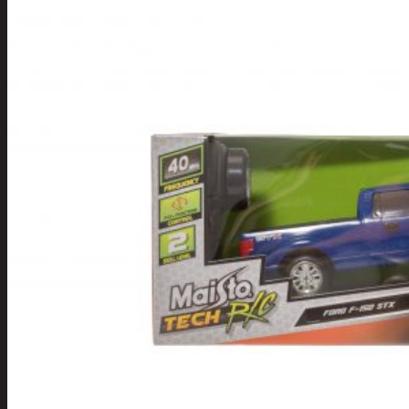
Apuvälineet
Hengityssuojaimet ja
desinfiointi
Henkilökohtainen
hygienia
Deodorantit
Hiustenhoito
Hiusharjat ja
muotoilutuotte
Hiuspinnit ja
lenkit
Hiusvärit
Hiusten ja
parranleikkuuk
Hammashygienia
tuotteet
Kosmetiikka
Käsi ja jalkahoito
Käsivoiteet ja
rasvat