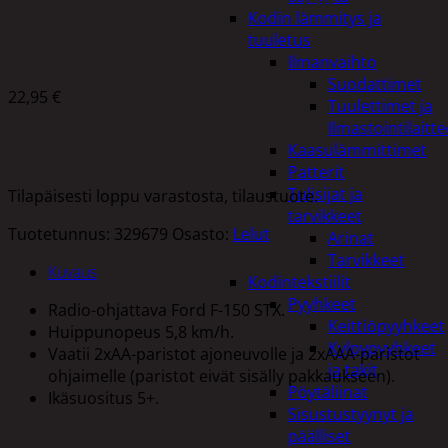
MAISTO TECH R/C 1:24 FORD F-150
Kodin lämmitys ja
tuuletus
Ilmanvaihto
Suodattimet
22,95
€
Tuulettimet ja
Ilmastointilaitte
Kaasulämmittimet
Patterit
Tulisijat ja
Tilapäisesti loppu varastosta, tilaustuote.
tarvikkeet
Tuotetunnus:
329679
Osasto:
Lelut
Arinat
Tarvikkeet
Kuvaus
Kodintekstiilit
Pyyhkeet
Radio-ohjattava Ford F-150 STX.
Keittiöpyyhkeet
Huippunopeus 5,8 km/h.
Kylpypyyhkeet
Vaatii 2xAA-paristot ajoneuvolle ja 2xAAA-paristot
ja takit
ohjaimelle (paristot eivät sisälly pakkaukseen).
Pöytäliinat
Ikäsuositus 5+.
Sisustustyynyt ja
päälliset