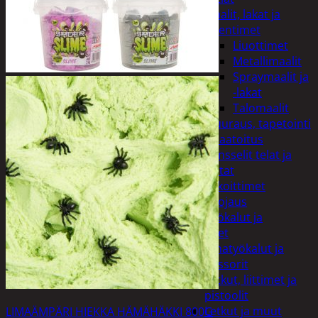
Maalit, lakat ja
ohentimet
Liuottimet
Metallimaalit
Spraymaalit ja
-lakat
Talomaalit
Muuraus, tapetointi
ja laatoitus
Pensselit telat ja
lastat
Sekoittimet
Suojaus
Muut työkalut ja
tarvikkeet
Paineilmatyökalut ja
kompressorit
Letkut, liittimet ja
pistoolit
Letkut ja muut
LIMAÄMPÄRI HIEKKA HÄMÄHÄKKI 800G