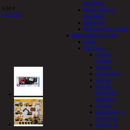
tarvikkeet
6,50
€
Maaliruiskut ja
Lue Lisää
tarvikkeet
Naulaimet
Pulttipyssyt ja räikät
Rakennusmateriaalit
Listat
Pienrauta
Lukot ja
hakaset
Koukut
Kalustejalat
Kulmat
Sakkelit,
pylpyrät ja
tarvikkeet
Saranat
Vaijerilukot ja
klemmarit
Vetimet ja