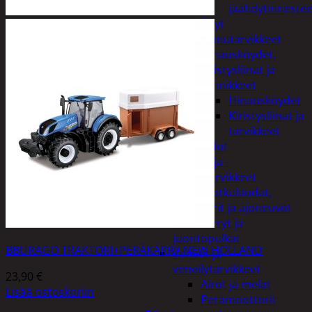
jäähdytinnestee
Öljyt
Perävaunutarvikkeet
Hinausköydet,
kiristysliinat ja
kiinnikkeet
Hinausköydet
Kiristysliinat ja
tarvikkeet
Valot
Rengas ja -
vannetarvikkeet
Sähköpotkulaudat,
skootterit ja ajoneuvot
Tukkikärryt ja
juontopulkat
BBURAGO TRAKTORI+PERÄKÄRRY NEW HOLLAND
Veneet ja
veneilytarvikkeet
23,90
€
Airot ja melat
Lisää ostoskoriin
Perämoottorit