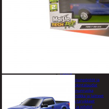
varret
Muut
siivoustarvikkeet
Roskapussit ja -
astiat
Sankot
Pesuaineet
Viemärinavausa
Yleispesuaineet
Eläintenruoka ja tarvikkeet
Jyrsijät
Kissat
Koirat
Linnut
Linnunpöntöt ja
ruokintalaudat
Linnunruoka
Kodin elektroniikka ja laitteet
Imurit ja tarvikkeet
Kaapelit ja johdot