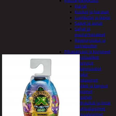
Puutarhatyökalut
Harjat
Kuokat ja haravat
Lumikolat ja lapiot
Saavit ja astiat
Sahat ja
puutarhasakset
Reppuruiskut ja
painepullot
Pihapatsaat ja koristeet
Postilaatikot
Valaisimet ja lamput
Aurinkokennovalot
Koristevalot
Koristevalaisimet
Loisteputket ja lamput
Pihavalaisimet
Sisävalaisimet
Lednauhat ja listat
Pöytävalaisimet
Yleisvalaisimet