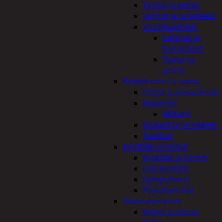
Tyynyt ja peitot
Verhot ja tarvikkeet
Tutustu myös
Vuodevaatteet
Lakanat ja
tyynynlinat
Tyynyt ja
peitot
Kylpyhuone ja sauna
Harjat ja pesuaineet
Kalusteet
Mittarit
Kiukaat ja tarvikkeet
Tuoksut
Kynttilät ja lyhdyt
Kynttilät ja lyhdyt
Led-kynttilät
Lyhtytelineet
Pöytäkynttilät
Sisustusesineet
Kalvot ja tarrat