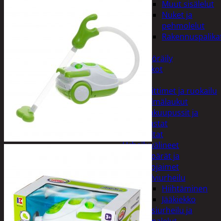
Muut sisälelut
Nuket ja
pehmolelut
Rakennuspalika
Pelit
Polkupyöräily
Lukot
Retkeily
Keittimet ja ruokailu
Kylmälaukut
Makuupussit ja
alustat
Teltat
Urheiluvälineet
Kypärät ja
suojaimet
Talviurheilu
Hiihtäminen
Jääkiekko
Vesiurheilu ja