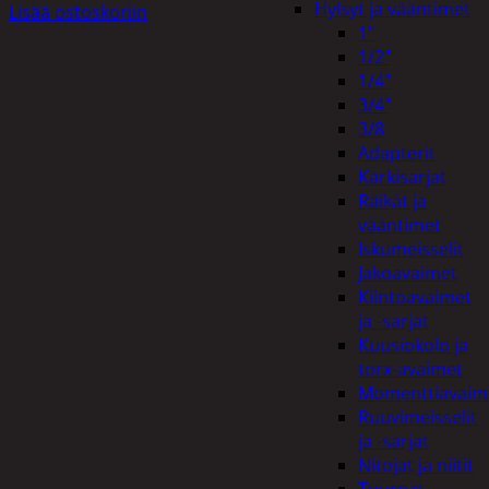
Hylsyt ja vääntimet
Lisää ostoskoriin
1"
1/2"
1/4"
3/4"
3/8
Adapterit
Kärkisarjat
Räikät ja
vääntimet
Iskumeisselit
Jakoavaimet
Kiintoavaimet
ja -sarjat
Kuusiokolo ja
torx-avaimet
Momenttiavaim
Ruuvimeisselit
ja -sarjat
Nitojat ja niitit