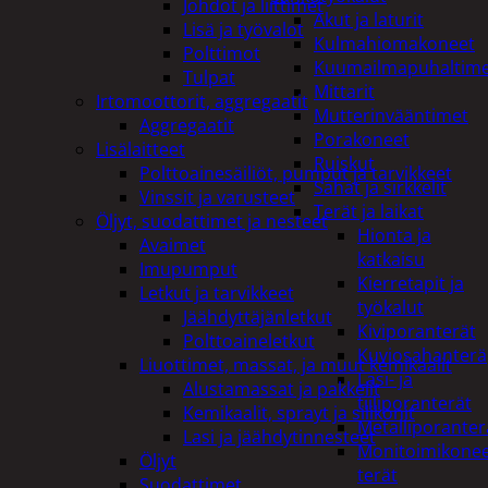
Johdot ja liittimet
Akut ja laturit
Lisä ja työvalot
Kulmahiomakoneet
Polttimot
Kuumailmapuhaltim
Tulpat
Mittarit
Irtomoottorit, aggregaatit
Mutterinvääntimet
Aggregaatit
Porakoneet
Lisälaitteet
Ruiskut
Polttoainesäiliöt, pumput ja tarvikkeet
Sahat ja sirkkelit
Vinssit ja varusteet
Terät ja laikat
Öljyt, suodattimet ja nesteet
Hionta ja
Avaimet
katkaisu
Imupumput
Kierretapit ja
Letkut ja tarvikkeet
työkalut
Jäähdyttäjänletkut
Kiviporanterät
Polttoaineletkut
Kuviosahanterä
Liuottimet, massat, ja muut kemikaalit
Lasi- ja
Alustamassat ja pakkelit
tiiliporanterät
Kemikaalit, sprayt ja silikonit
Metalliporanter
Lasi ja jäähdytinnesteet
Monitoimikone
Öljyt
terät
Suodattimet