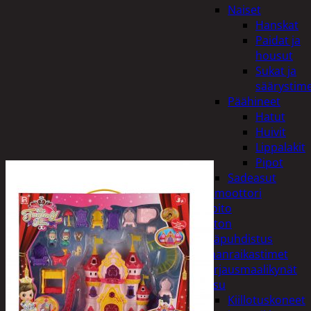
Naiset
Hanskat
Paidat ja
housut
Sukat ja
säärystim
Päähineet
Hatut
Huivit
Lippalakit
Pipot
Sadeasut
Auto, vene ja moottori
Autonhoito
Auton
sisäpuhdistus
Ilmanraikastimet
Korjausmaalikynät
Pesu
Kiillotuskoneet