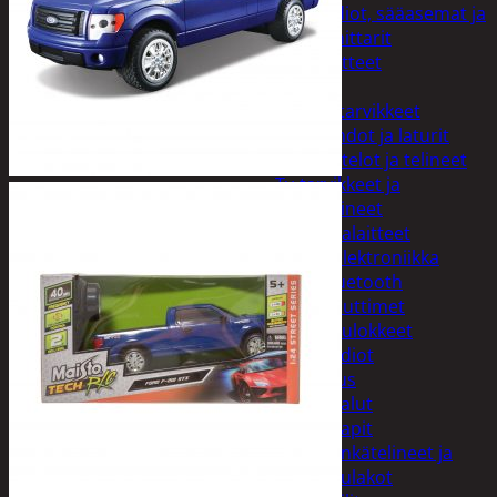
Kelloradiot, sääasemat ja
lämpömittarit
Oheislaitteet
Paristot
Puhelintarvikkeet
Johdot ja laturit
Kotelot ja telineet
Tv-tarvikkeet ja
seinätelineet
Varavirtalaitteet
Viihde-elektroniikka
Bluetooth
kaiuttimet
Kuulokkeet
Radiot
Koti ja sisustus
Huonekalut
Kaapit
Kenkätelineet ja
naulakot