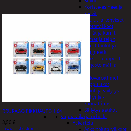
Kellot
Koriste-esineet ja
kasvit
Taulut ja kehykset
Toimistotarvikkeet
Kynät ja kumit
Liimat ja teipit
Muistitaulut ja
magneetit
Vihkot ja paperit
Turvajärjestelmät ja
lukitus
Palovaroittimet
Riippulukot
Varastointi ja säilytys
Hyllyt ja -
kannattimet
Säilytyslaatikot
BBURAGO PIKKUAUTO 1:64
Vapaa-aika ja urheilu
3,50
€
Askartelu
Lisää ostoskoriin
Askartelutarvikkeet