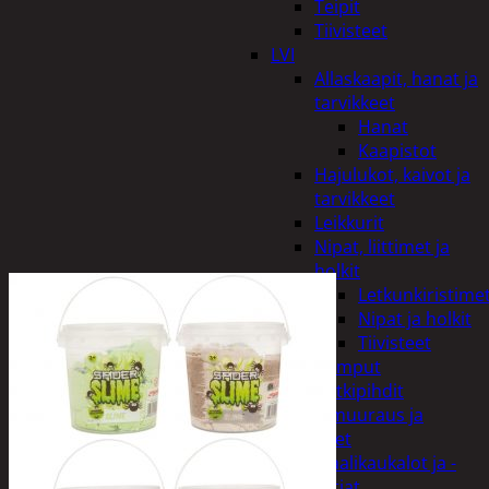
Teipit
Tiivisteet
LVI
Allaskaapit, hanat ja
tarvikkeet
Hanat
Kaapistot
Hajulukot, kaivot ja
tarvikkeet
Leikkurit
Nipat, liittimet ja
holkit
Letkunkiristime
Nipat ja holkit
Tiivisteet
Pumput
Putkipihdit
Maalit, muuraus ja
tarvikkeet
Maalikaukalot ja -
astiat