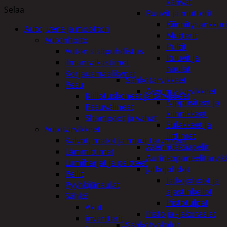
kahvat
Selaa
Ruuvit ja mutterit
Kiinnitysankkuri
Auto, vene ja moottori
Mutterit
Autonhoito
Pultit
Auton sisäpuhdistus
Ruuvit ja
ilmanraikastimet
naulat
Korjausmaalikynät
Sähkötarvikkeet
Pesu
Asennustarvikkeet
Kiillotuskoneet ja tarvikkeet
Nippusiteet ja
Pesuvälineet
kiinnikkeet
Shampoot ja vahat
Sulakkeet ja
Autotarvikkeet
liittimet
Kalvot, matot ja muut tarvikkeet
Asennuskaapelit
Lämmittimet
Aurinkopaneelitarvik
Lumiharjat ja peitteet
Jatkojohdot
Peilit
Jatkojohdot ja
Pyyhkijänsulat
ajastinkellot
Sähkö
Pistotulpat
Akut
Pisto ja -jakorasiat
invertterit
Sähkötyökalut