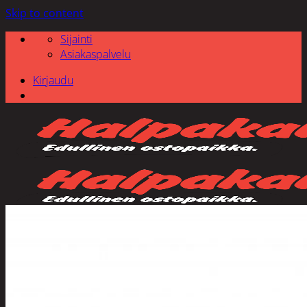
Skip to content
Sijainti
Asiakaspalvelu
Kirjaudu
Etsi: