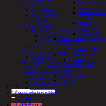
Puukkosahante
Pakoputken osat
Puuporanterät
Laipat ja kiinnikkeet
Reikäsahanterä
Putket ja kulmat
ja istukat
Tarvikkeet
Teräs ja
Perävaunutarvikkeet
kuppiharjat
Hinausköydet, kiristysliinat ja kiinnikkeet
Upotusterät
Hinausköydet
Telineet, tikkaat, työtasot
Kiristysliinat ja tarvikkeet
ja tarvikkeet
Valot
Vaunut ja pöydät
Rengas ja -vannetarvikkeet
Työasut ja suojaimet
Pukit ja tunkit
Suojalasit ja
Sähköpotkulaudat, skootterit ja ajoneuvot
kuulosuojaimet
Tukkikärryt ja juontopulkat
Elintarvikkeet
Veneet ja veneilytarvikkeet
Keksit ja piparit
Airot ja melat
Mausteet
Kanootit ja sup-laudat
Etsi:
Perämoottorit
Eläintenruoka ja tarvikkeet
Jyrsijät
Kissat
Ostoskori /
0,00
€