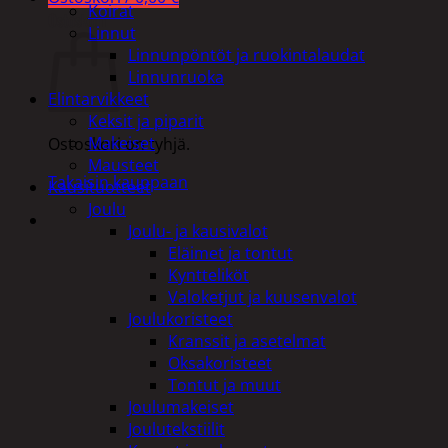
Koirat
Ostoskori
Linnut
Linnunpöntöt ja ruokintalaudat
Linnunruoka
Elintarvikkeet
Keksit ja piparit
Makeiset
Ostoskori on tyhjä.
Mausteet
Takaisin kauppaan
Kausituotteet
Joulu
Joulu- ja kausivalot
Eläimet ja tontut
Kyntteliköt
Valoketjut ja kuusenvalot
Joulukoristeet
Kranssit ja asetelmat
Oksakoristeet
Tontut ja muut
Joulumakeiset
Joulutekstiilit