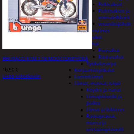
Peltisakset
Pulttisakset ja
voimaleikkurit
vetoniittipihdit
Puristimet
Puukot
Sahat
Puusahat
Rautasahat
BBURAGO KTM 1:18 MOOTTORIPYÖRÄ
Työkalusarjat
10,90
€
Korjaamotyökalut
Lisää ostoskoriin
Lämmittimet
Liimat, massat, teipit
Köydet ja narut
Liimapistoolit ja
puikot
Liimat ja lukitteet
Rasvaprässit,
massa ja
uretaanipistoolit