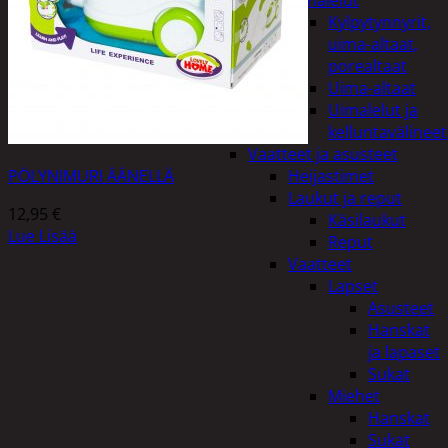
uimalelut
Kylpytynnyrit,
uima-altaat,
porealtaat
Uima-altaat
Uimalelut ja
kelluntavälineet
Vaatteet ja asusteet
PÖLYNIMURI ÄÄNELLÄ
Heijastimet
Laukut ja reput
12,95
€
Käsilaukut
Lue Lisää
Reput
Vaatteet
Lapset
Asusteet
Hanskat
ja lapaset
Sukat
Miehet
Hanskat
Sukat