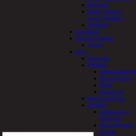
Miniatyyri
Sakset, liimat ja
muut tarvikkeet
Värikynät
Harrasteet
Käsityötarvikkeet
Langat
Lelut
Ilmapallot
Pihalelut
Hiekkalaatikkole
Muut pihalelut
Pallot
Vesipyssyt
Radio-ohjattavat
Sisälelut
Leikkiautot ja
työkoneet
Muovailuvahat
ja limat