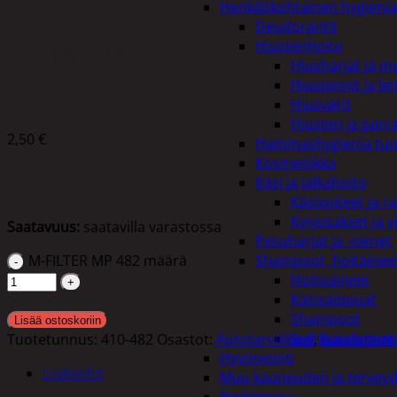
Henkilökohtainen hygienia
Deodorantit
Hiustenhoito
M-FILTER MP 482
Hiusharjat ja m
Hiuspinnit ja len
Hiusvärit
Hiusten ja parr
2,50
€
Hammashygienia tuo
Kosmetiikka
Käsi ja jalkahoito
Käsivoiteet ja r
Kynsisakset ja vi
Saatavuus:
saatavilla varastossa
Pesuharjat ja -sienet
M-FILTER MP 482 määrä
Shampoot, hoitaineet
Hoitoaineet
Käsisaippuat
Shampoot
Lisää ostoskoriin
Suihkusaippuat
Tuotetunnus:
410-482
Osastot:
Autotarvikkeet
,
Suodattime
Hyvinvointi
Lisätiedot
Muu kauneuden ja tervey