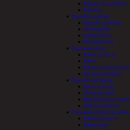
Kiukaat ja tarvikkeet
Tuoksut
Kynttilät ja lyhdyt
Kynttilät ja lyhdyt
Led-kynttilät
Lyhtytelineet
Pöytäkynttilät
Sisustusesineet
Kalvot ja tarrat
Kellot
Koriste-esineet ja kas
Taulut ja kehykset
Toimistotarvikkeet
Kynät ja kumit
Liimat ja teipit
Muistitaulut ja magne
Vihkot ja paperit
Turvajärjestelmät ja lukitu
Palovaroittimet
Riippulukot