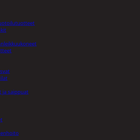
uotoilutuotteet
kit
anleikkuukoneet
tteet
asvat
ilat
 ja saippuat
t
denhoito