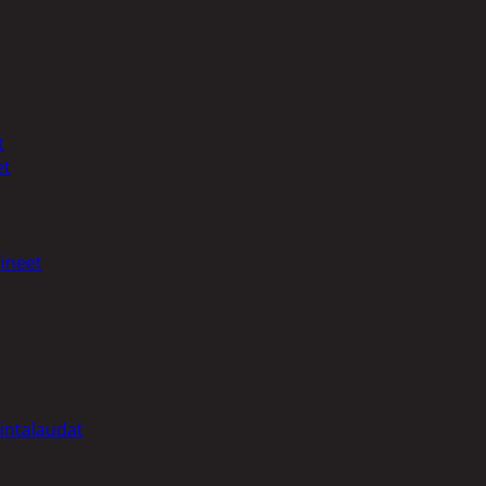
t
et
ineet
intalaudat