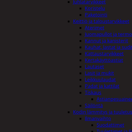
Juhlatarvikkeet
Koristelu
Paketointi
Keittiö ja taloustarvikkeet
Aterimet
Juomapullot ja termo
Kannut ja kanisterit
Kauhat, lastat ja sudi
Kattaustarvikkeet
Kertakäyttöastiat
Lautaset
Lasit ja mukit
Leikkuulaudat
Padat ja kattilat
Tiskaus
Astianpesuaine
Säilöntä
Kodin lämmitys ja tuuletu
Ilmanvaihto
Suodattimet
Tuulettimet ja I