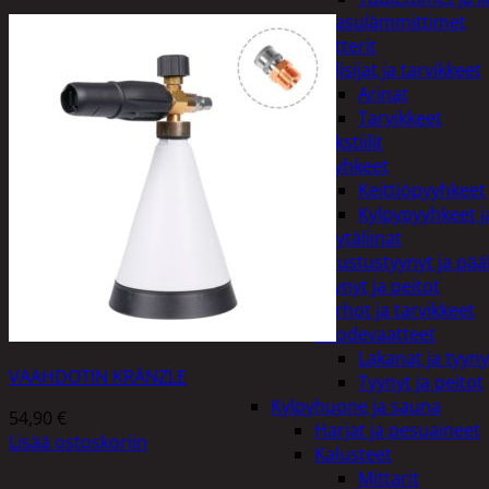
Kaasulämmittimet
Patterit
Tulisijat ja tarvikkeet
Arinat
Tarvikkeet
Kodintekstiilit
Pyyhkeet
Keittiöpyyhkeet
Kylpypyyhkeet ja
Pöytäliinat
Sisustustyynyt ja pääl
Tyynyt ja peitot
Verhot ja tarvikkeet
Vuodevaatteet
Lakanat ja tyyny
VAAHDOTIN KRÄNZLE
Tyynyt ja peitot
Kylpyhuone ja sauna
54,90
€
Harjat ja pesuaineet
Lisää ostoskoriin
Kalusteet
Mittarit