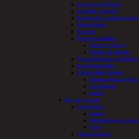
Imurit ja tarvikkeet
Kaapelit ja johdot
Kelloradiot, sääasemat ja 
Oheislaitteet
Paristot
Puhelintarvikkeet
Johdot ja laturit
Kotelot ja telineet
Tv-tarvikkeet ja seinäteline
Varavirtalaitteet
Viihde-elektroniikka
Bluetooth kaiuttimet
Kuulokkeet
Radiot
Koti ja sisustus
Huonekalut
Kaapit
Kenkätelineet ja naul
Peilit
Huonetuoksut