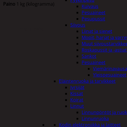
Pyykinpesu
Paino
1 kg (kilogramma)
Kuivaus
Pesuaineet
Pesupussit
Siivous
Tutustu myös
Liinat ja sienet
Mopit, harjat ja varre
Muut siivoustarvikke
Roskapussit ja -astiat
Sankot
Pesuaineet
Viemärinavausa
Yleispesuaineet
Eläintenruoka ja tarvikkeet
Jyrsijät
Kissat
Koirat
Linnut
Linnunpöntöt ja ruok
Linnunruoka
Kodin elektroniikka ja laitteet