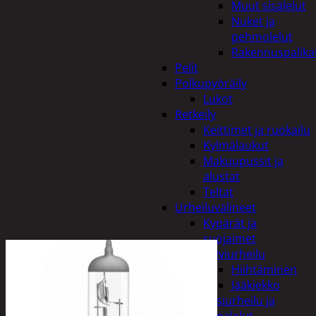
Muut sisälelut
Nuket ja
pehmolelut
Rakennuspalika
Pelit
Polkupyöräily
Lukot
Retkeily
Keittimet ja ruokailu
Kylmälaukut
Makuupussit ja
alustat
Teltat
Urheiluvälineet
Kypärät ja
suojaimet
Talviurheilu
Hiihtäminen
Jääkiekko
Vesiurheilu ja