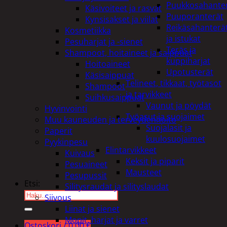
Puukkosahante
Käsivoiteet ja rasvat
Puuporanterät
Kynsisakset ja viilat
Reikäsahanterä
Kosmetiikka
ja istukat
Pesuharjat ja -sienet
Teräs ja
Shampoot, hoitaineet ja saippuat
kuppiharjat
Hoitoaineet
Upotusterät
Käsisaippuat
Telineet, tikkaat, työtasot
Shampoot
ja tarvikkeet
Suihkusaippuat
Vaunut ja pöydät
Hyvinvointi
Työasut ja suojaimet
Muu kauneuden ja terveydenhoito
Suojalasit ja
Paperit
kuulosuojaimet
Pyykinpesu
Elintarvikkeet
Kuivaus
Keksit ja piparit
Pesuaineet
Mausteet
Pesupussit
Etsi:
Silitysraudat ja silityslaudat
Siivous
Liinat ja sienet
Mopit, harjat ja varret
Ostoskori /
0,00
€