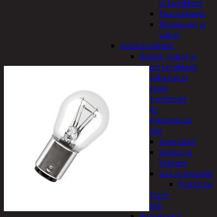
ja tarvikkeet
Pesuvälineet
Shampoot ja
vahat
Autotarvikkeet
Kalvot, matot ja
muut tarvikkeet
Lumiharjat ja
peitteet
Lämmittimet
Peilit
Pyyhkijänsulat
Sähkö
Invertterit
Johdot ja
liittimet
Lisä ja työvalot
Polttimot
Irtomoottorit,
aggregaatit
Aggregaatit