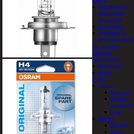
uimalelut
Kylpytynnyrit,
uima-altaat,
porealtaat
Uima-altaat
Uimalelut ja
kelluntavälineet
Vaatteet ja asusteet
Heijastimet
Laukut ja reput
Käsilaukut
Reput
Vaatteet
Lapset
Asusteet
Hanskat
ja lapaset
Sukat
Miehet
Hanskat
Sukat