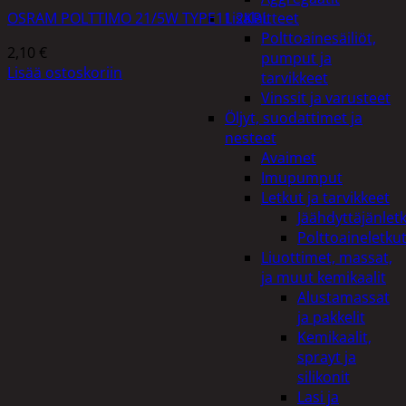
OSRAM POLTTIMO 21/5W TYPE11 2KPL
Lisälaitteet
Polttoainesäiliöt,
2,10
€
pumput ja
Lisää ostoskoriin
tarvikkeet
Vinssit ja varusteet
Öljyt, suodattimet ja
nesteet
Avaimet
Imupumput
Letkut ja tarvikkeet
Jäähdyttäjänlet
Polttoaineletku
Liuottimet, massat,
ja muut kemikaalit
Alustamassat
ja pakkelit
Kemikaalit,
sprayt ja
silikonit
Lasi ja