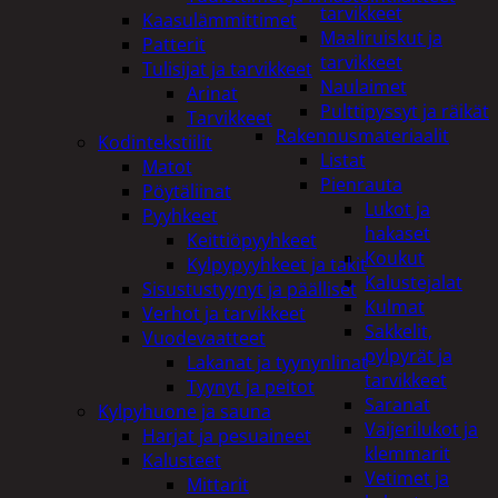
tarvikkeet
Kaasulämmittimet
Maaliruiskut ja
Patterit
tarvikkeet
Tulisijat ja tarvikkeet
Naulaimet
Arinat
Pulttipyssyt ja räikät
Tarvikkeet
Rakennusmateriaalit
Kodintekstiilit
Listat
Matot
Pienrauta
Pöytäliinat
Lukot ja
Pyyhkeet
hakaset
Keittiöpyyhkeet
Koukut
Kylpypyyhkeet ja takit
Kalustejalat
Sisustustyynyt ja päälliset
Kulmat
Verhot ja tarvikkeet
Sakkelit,
Vuodevaatteet
pylpyrät ja
Lakanat ja tyynynlinat
tarvikkeet
Tyynyt ja peitot
Saranat
Kylpyhuone ja sauna
Vaijerilukot ja
Harjat ja pesuaineet
klemmarit
Kalusteet
Vetimet ja
Mittarit