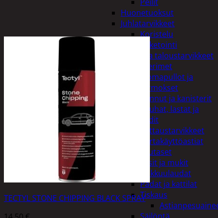
Peilit
Huonetuoksut
Juhlatarvikkeet
Koristelu
Paketointi
Keittiö ja taloustarvikkeet
Aterimet
Juomapullot ja
termokset
Kannut ja kanisterit
Kauhat, lastat ja
sudit
Kattaustarvikkeet
Kertakäyttöastiat
Lautaset
Lasit ja mukit
Leikkuulaudat
Padat ja kattilat
Tiskaus
TECTYL STONE CHIPPING BLACK SPRAY
Astianpesuaine
Säilöntä
14,50
€