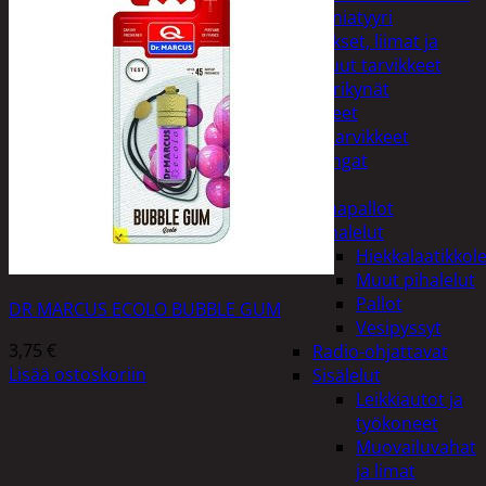
Miniatyyri
Sakset, liimat ja
muut tarvikkeet
Värikynät
Harrasteet
Käsityötarvikkeet
Langat
Lelut
Ilmapallot
Pihalelut
Hiekkalaatikkole
Muut pihalelut
Pallot
DR MARCUS ECOLO BUBBLE GUM
Vesipyssyt
3,75
€
Radio-ohjattavat
Lisää ostoskoriin
Sisälelut
Leikkiautot ja
työkoneet
Muovailuvahat
ja limat