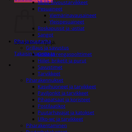
Muut siivoustarvikkeet
Ostoskori
Pesuaineet
Viemärinavausaineet
Yleispesuaineet
Roskapussit ja -astiat
Sangot
Piha ja puutarha
Ostoskori on tyhjä.
Grillaus ja savustus
Takaisin kauppaan
Grillit ja rengaspolttimet
Hiilet, briketit ja purut
Savustimet
Tarvikkeet
Piharakennukset
Kasvihuoneet ja tarvikkeet
Paviljonkit ja tarvikkeet
Pihapatsaat ja koristeet
Postilaatikot
Puutarhavajat ja katokset
Ulko-wc ja tarvikkeet
Piharakentaminen
Puutarhakalusteet