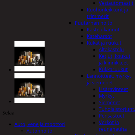
Vesiautomaatit
Ruohonleikkurit ja
trimmerit
Puutarhan hoito
Kastelukannut
Kateharsot
Kukat ja ruukut
Altakastelu
Ketjut, koukut
ja kiinnikkeet
Kukkaruukut
Lannoitteet, myrkyt
ja siemenet
Lisäravinteet
Myrkyt
Siemenet
Tuholaistorjunt
Selaa
Pensastuet
Verkot ja
Auto, vene ja moottori
reunanauha
Autonhoito