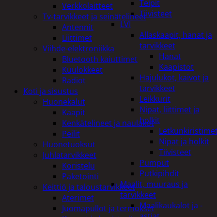
Teipit
Verkkolaitteet
Tiivisteet
Tv-tarvikkeet ja seinätelineet
LVI
Antennit
Allaskaapit, hanat ja
Liittimet
tarvikkeet
Viihde-elektroniikka
Hanat
Bluetooth kaiuttimet
Kaapistot
Kuulokkeet
Hajulukot, kaivot ja
Radiot
tarvikkeet
Koti ja sisustus
Leikkurit
Huonekalut
Nipat, liittimet ja
Kaapit
holkit
Kenkätelineet ja naulakot
Letkunkiristime
Peilit
Nipat ja holkit
Huonetuoksut
Tiivisteet
Juhlatarvikkeet
Pumput
Koristelu
Putkipihdit
Paketointi
Maalit, muuraus ja
Keittiö ja taloustarvikkeet
tarvikkeet
Aterimet
Maalikaukalot ja -
Juomapullot ja termokset
astiat