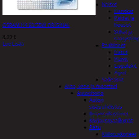
Naiset
Hanskat
Paidat ja
housut
OSRAM H4 60/55W ORIGINAL
Sukat ja
4,99
€
säärystim
Lue Lisää
Päähineet
Hatut
Huivit
Lippalakit
Pipot
Sadeasut
Auto, vene ja moottori
Autonhoito
Auton
sisäpuhdistus
Ilmanraikastimet
Korjausmaalikynät
Pesu
Kiillotuskoneet