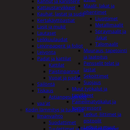
Kannut ja kanisterit
Maalit, lakat ja
Kattaustarvikkeet
ohentimet
Kauhat, lastat ja sudit
Liuottimet
Kertakäyttöastiat
Metallimaalit
Lasit ja mukit
Spraymaalit ja
Lautaset
-lakat
Leikkuulaudat
Talomaalit
Leivinpaperit ja foliot
Muuraus, tapetointi
Leivonta
ja laatoitus
Padat ja kattilat
Pensselit telat ja
Kattilat
lastat
Paistinpannut
Sekoittimet
Vuoat ja padat
Suojaus
Säilöntä
Muut työkalut ja
Tiskaus
tarvikkeet
Astianpesuaineet
Paineilmatyökalut ja
vaa'at
kompressorit
Kodin lämmitys ja tuuletus
Letkut, liittimet ja
Ilmanvaihto
pistoolit
Suodattimet
Letkut ja muut
Tuulettimet ja Ilmastointilaitteet