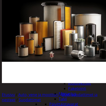
Tuotevalikoima
Poistotuotteet
Kausituotteet
Joulu
Joulu- ja kausivalot
Eläimet ja
tontut
Kyntteliköt
Valoketjut ja
kuusenvalot
Joulukoristeet
Kranssit ja
asetelmat
Tontut ja
muut
Joulutekstiilit
Paketointi
Marjastus
Etusivu
/
Auto, vene ja moottori
/
Öljyt, suodattimet ja
Talvi
nesteet
/
Suodattimet
Päivittäistavarat