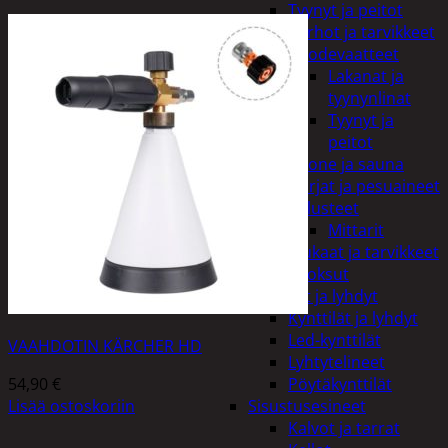
Tyynyt ja peitot
Verhot ja tarvikkeet
Vuodevaatteet
Lakanat ja
tyynynlinat
Tyynyt ja
peitot
Kylpyhuone ja sauna
Harjat ja pesuaineet
Kalusteet
Mittarit
Kiukaat ja tarvikkeet
Tuoksut
Kynttilät ja lyhdyt
Kynttilät ja lyhdyt
Led-kynttilät
VAAHDOTIN KÄRCHER HD
Lyhtytelineet
54,90
€
Pöytäkynttilät
Lisää ostoskoriin
Sisustusesineet
Kalvot ja tarrat