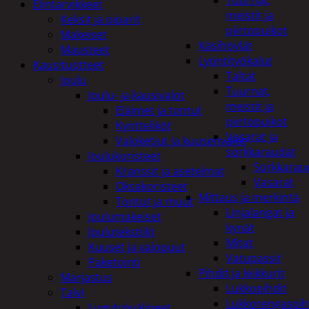
Tuurnat,
Elintarvikkeet
meistit ja
Keksit ja piparit
piirtopuikot
Makeiset
Käsihöylät
Mausteet
Lyöntityökalut
Kausituotteet
Taltat
Joulu
Tuurnat,
Joulu- ja kausivalot
meistit ja
Eläimet ja tontut
piirtopuikot
Kyntteliköt
Vasarat ja
Valoketjut ja kuusenvalot
sorkkaraudat
Joulukoristeet
Sorkkarau
Kranssit ja asetelmat
Vasarat
Oksakoristeet
Mittaus ja merkintä
Tontut ja muut
Linjalangat ja
Joulumakeiset
kynät
Joulutekstiilit
Mitat
Kuuset ja valopuut
Vatupassit
Paketointi
Pihdit ja leikkurit
Marjastus
Lukkopihdit
Talvi
Lukkorengaspih
Lumityövälineet