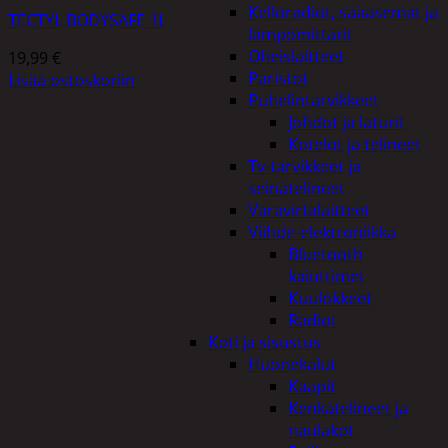
Kelloradiot, sääasemat ja
TECTYL BODYSAFE 1L
lämpömittarit
Oheislaitteet
19,99
€
Paristot
Lisää ostoskoriin
Puhelintarvikkeet
Johdot ja laturit
Kotelot ja telineet
Tv-tarvikkeet ja
seinätelineet
Varavirtalaitteet
Viihde-elektroniikka
Bluetooth
kaiuttimet
Kuulokkeet
Radiot
Koti ja sisustus
Huonekalut
Kaapit
Kenkätelineet ja
naulakot