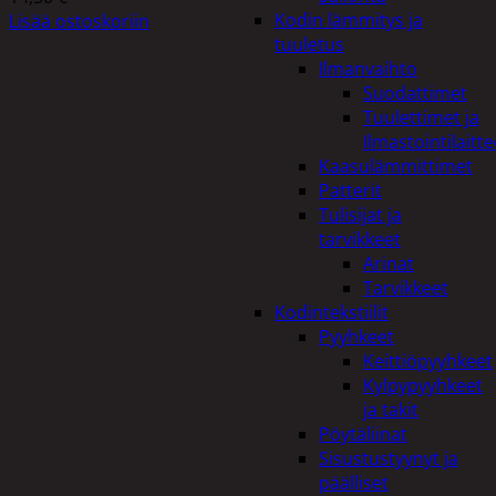
Kodin lämmitys ja
Lisää ostoskoriin
tuuletus
Ilmanvaihto
Suodattimet
Tuulettimet ja
Ilmastointilaitte
Kaasulämmittimet
Patterit
Tulisijat ja
tarvikkeet
Arinat
Tarvikkeet
Kodintekstiilit
Pyyhkeet
Keittiöpyyhkeet
Kylpypyyhkeet
ja takit
Pöytäliinat
Sisustustyynyt ja
päälliset