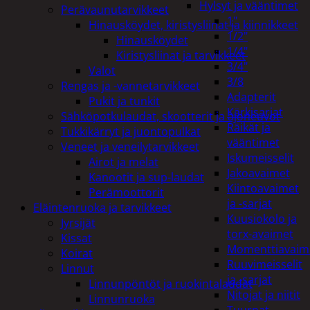
Hylsyt ja vääntimet
Perävaunutarvikkeet
1"
Hinausköydet, kiristysliinat ja kiinnikkeet
1/2"
Hinausköydet
1/4"
Kiristysliinat ja tarvikkeet
3/4"
Valot
3/8
Rengas ja -vannetarvikkeet
Adapterit
Pukit ja tunkit
Kärkisarjat
Sähköpotkulaudat, skootterit ja ajoneuvot
Räikät ja
Tukkikärryt ja juontopulkat
vääntimet
Veneet ja veneilytarvikkeet
Iskumeisselit
Airot ja melat
Jakoavaimet
Kanootit ja sup-laudat
Kiintoavaimet
Perämoottorit
ja -sarjat
Eläintenruoka ja tarvikkeet
Kuusiokolo ja
Jyrsijät
torx-avaimet
Kissat
Momenttiavaim
Koirat
Ruuvimeisselit
Linnut
ja -sarjat
Linnunpöntöt ja ruokintalaudat
Nitojat ja niitit
Linnunruoka