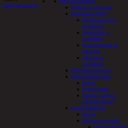
Piha ja puutarha
Lisää ostoskoriin
Grillaus ja savustus
Piharakennukset
Kasvihuoneet ja
tarvikkeet
Paviljonkit ja
tarvikkeet
Puutarhavajat ja
katokset
Ulko-wc ja
tarvikkeet
Piharakentaminen
Puutarhakalusteet
Keinut
Pehmusteet
Pöydät, tuolit ja
kalusteryhmät
Puutarhakoneet
Kärryt
Metsurin työkalut
Halkomakoneet