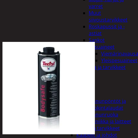
varret
Muut
siivoustarvikkeet
Roskapussit ja -
astiat
Sankot
Pesuaineet
Viemärinavausa
Yleispesuaineet
Eläintenruoka ja tarvikkeet
Jyrsijät
Kissat
Koirat
Linnut
Linnunpöntöt ja
ruokintalaudat
Linnunruoka
Kodin elektroniikka ja laitteet
Imurit ja tarvikkeet
Kaapelit ja johdot