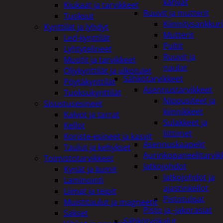
kahvat
Kiukaat ja tarvikkeet
Ruuvit ja mutterit
Tuoksut
Kiinnitysankkuri
Kynttilät ja lyhdyt
Mutterit
Led-kynttilät
Pultit
Lyhtytelineet
Ruuvit ja
Muotit ja tarvikkeet
naulat
Öljykynttilät ja ulkotulet
Sähkötarvikkeet
Pöytäkynttilät
Asennustarvikkeet
Tuoksukynttilät
Nippusiteet ja
Sisustusesineet
kiinnikkeet
Kalvot ja tarrat
Sulakkeet ja
Kellot
liittimet
Koriste-esineet ja kasvit
Asennuskaapelit
Taulut ja kehykset
Aurinkopaneelitarvik
Toimistotarvikkeet
Jatkojohdot
Kynät ja kumit
Jatkojohdot ja
Laminointi
ajastinkellot
Liimat ja teipit
Pistotulpat
Muistitaulut ja magneetit
Pisto ja -jakorasiat
Sakset
Sähkötyökalut