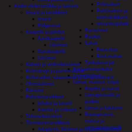
Peltisakset
Kodin elektroniikka ja laitteet
Pulttisakset ja
Imurit ja tarvikkeet
voimaleikkurit
Imurit
vetoniittipihdit
Pölypussit
Puristimet
Kaapelit ja johdot
Puukot
Äänikaapelit
Sahat
Liittimet
Puusahat
Datakaapelit
Rautasahat
Liittimet
Työkalusarjat
Kahvin ja vedenkeittimet
Korjaamotyökalut
Keittolevyt ja paistoraudat
Lämmittimet
Kelloradiot, sääasemat ja lämpömittarit
Liimat, massat, teipit
Oheislaitteet
Köydet ja narut
Paristot
Liimapistoolit ja
Puhelintarvikkeet
puikot
Johdot ja laturit
Liimat ja lukitteet
Kotelot ja telineet
Rasvaprässit,
Tehosekoittimet
massa ja
Tietokonetarvikkeet
uretaanipistoolit
Adapterit, liittimet ja telakointiasemat