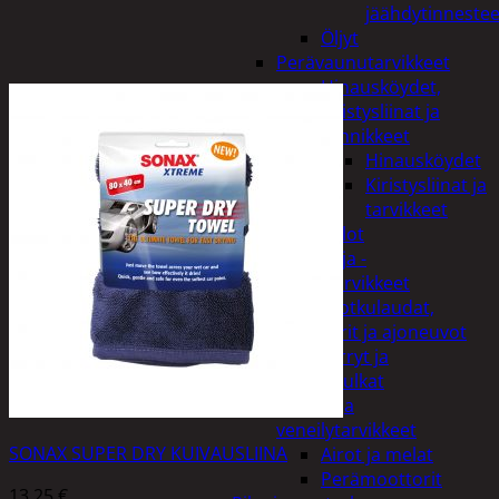
jäähdytinnestee
Öljyt
Perävaunutarvikkeet
Hinausköydet,
kiristysliinat ja
kiinnikkeet
Hinausköydet
Kiristysliinat ja
tarvikkeet
Valot
Rengas ja -
vannetarvikkeet
Sähköpotkulaudat,
skootterit ja ajoneuvot
Tukkikärryt ja
juontopulkat
Veneet ja
veneilytarvikkeet
SONAX SUPER DRY KUIVAUSLIINA
Airot ja melat
Perämoottorit
13,25
€