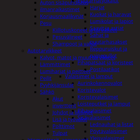
Puutarhatyökalut
Auton sisäpuhdistus
Harjat
ilmanraikastimet
Kuokat ja haravat
Korjausmaalikynät
Lumikolat ja lapiot
Pesu
Saavit ja astiat
Kiillotuskoneet ja tarvikkeet
Sahat ja
Pesuvälineet
puutarhasakset
Shampoot ja vahat
Reppuruiskut ja
Autotarvikkeet
painepullot
Kalvot, matot ja muut tarvikkeet
Pihapatsaat ja koristeet
Lämmittimet
Postilaatikot
Lumiharjat ja peitteet
Valaisimet ja lamput
Peilit
Aurinkokennovalot
Pyyhkijänsulat
Koristevalot
Sähkö
Koristevalaisimet
Akut
Loisteputket ja lamput
invertterit
Pihavalaisimet
Johdot ja liittimet
Sisävalaisimet
Lisä ja työvalot
Lednauhat ja listat
Polttimot
Pöytävalaisimet
Tulpat
Yleisvalaisimet
Irtomoottorit, aggregaatit