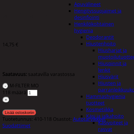
Apuvälineet
Hengityssuojaimet ja
M-FILTER MO 118
desinfiointi
Henkilökohtainen
hygienia
Deodorantit
Hiustenhoito
14,75
€
Hiusharjat ja
muotoilutuotte
Hiuspinnit ja
lenkit
Saatavuus:
saatavilla varastossa
Hiusvärit
Hiusten ja
M-FILTER MO
parranleikkuuk
118 määrä
Hammashygienia
tuotteet
Kosmetiikka
Lisää ostoskoriin
Käsi ja jalkahoito
Tuotetunnus:
410-118
Osastot:
Autotarvikkeet
,
Käsivoiteet ja
Suodattimet
rasvat