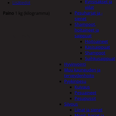
Kynsisakset ja
Lisätiedot
viilat
Pesuharjat ja -
Paino
1 kg (kilogramma)
sienet
Shampoot,
hoitaineet ja
Tutustu myös
saippuat
Hoitoaineet
Käsisaippuat
Shampoot
Suihkusaippuat
Hyvinvointi
Muu kauneuden ja
terveydenhoito
Pyykinpesu
Kuivaus
Pesuaineet
Pesupussit
Siivous
Liinat ja sienet
Mopit, harjat ja