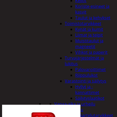
Kellot
Koriste-esineet ja
kasvit
Taulut ja kehykset
Toimistotarvikkeet
Kynät ja kumit
Liimat ja teipit
Muistitaulut ja
magneetit
Vihkot ja paperit
Turvajärjestelmät ja
lukitus
Palovaroittimet
Riippulukot
Varastointi ja säilytys
Hyllyt ja -
kannattimet
Säilytyslaatikot
Vapaa-aika ja urheilu
Askartelu
Askartelutarvikkeet