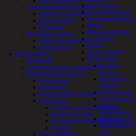
Vihkot ja paperit
Akut ja laturit
Turvajärjestelmät ja lukitus
Kulmahiomakoneet
Hälyttimet ja kamerat
Kuumailmapuhaltim
Palovaroittimet
Mittarit
Riippulukot
Mutterinvääntimet
Varastointi ja säilytys
Porakoneet
Hyllyt ja -kannattimet
Ruiskut
Säilytyslaatikot
Sahat ja sirkkelit
Päivittäistavarat
Terät ja laikat
Apuvälineet
Hionta ja
Hengityssuojaimet ja desinfiointi
katkaisu
Henkilökohtainen hygienia
Kierretapit ja
Aurinkorasvat
työkalut
Deodorantit
Kiviporanterät
Hammashygienia tuotteet
Kuviosahanterä
Hiustenhoito
Lasi- ja
Hiusharjat ja muotoilutuotteet
tiiliporanterät
Hiuspinnit ja lenkit
Metalliporanter
Hiusten ja parranleikkuukoneet
Monitoimikone
Hiusvärit
terät
Käsi ja jalkahoito