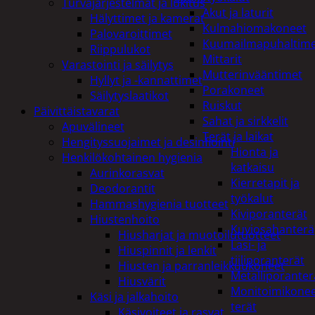
Turvajärjestelmät ja lukitus
Akut ja laturit
Hälyttimet ja kamerat
Kulmahiomakoneet
Palovaroittimet
Kuumailmapuhaltim
Riippulukot
Mittarit
Varastointi ja säilytys
Mutterinvääntimet
Hyllyt ja -kannattimet
Porakoneet
Säilytyslaatikot
Ruiskut
Päivittäistavarat
Sahat ja sirkkelit
Apuvälineet
Terät ja laikat
Hengityssuojaimet ja desinfiointi
Hionta ja
Henkilökohtainen hygienia
katkaisu
Aurinkorasvat
Kierretapit ja
Deodorantit
työkalut
Hammashygienia tuotteet
Kiviporanterät
Hiustenhoito
Kuviosahanterä
Hiusharjat ja muotoilutuotteet
Lasi- ja
Hiuspinnit ja lenkit
tiiliporanterät
Hiusten ja parranleikkuukoneet
Metalliporanter
Hiusvärit
Monitoimikone
Käsi ja jalkahoito
terät
Käsivoiteet ja rasvat