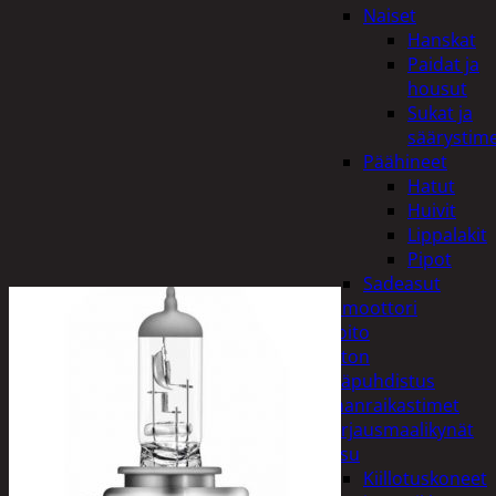
Naiset
Hanskat
Paidat ja
housut
Sukat ja
säärystim
Päähineet
Hatut
Huivit
Lippalakit
Pipot
Sadeasut
Auto, vene ja moottori
Autonhoito
Auton
sisäpuhdistus
Ilmanraikastimet
Korjausmaalikynät
Pesu
Kiillotuskoneet