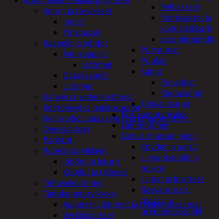
Peltisakset
Imurit ja tarvikkeet
Pulttisakset ja
Imurit
voimaleikkurit
Pölypussit
vetoniittipihdit
Kaapelit ja johdot
Puristimet
Äänikaapelit
Puukot
Liittimet
Sahat
Datakaapelit
Puusahat
Liittimet
Rautasahat
Kahvin ja vedenkeittimet
Työkalusarjat
Keittolevyt ja paistoraudat
Korjaamotyökalut
Kelloradiot, sääasemat ja lämpömittarit
Lämmittimet
Oheislaitteet
Liimat, massat, teipit
Paristot
Köydet ja narut
Puhelintarvikkeet
Liimapistoolit ja
Johdot ja laturit
puikot
Kotelot ja telineet
Liimat ja lukitteet
Tehosekoittimet
Rasvaprässit,
Tietokonetarvikkeet
massa ja
Adapterit, liittimet ja telakointiasemat
uretaanipistoolit
Verkkolaitteet