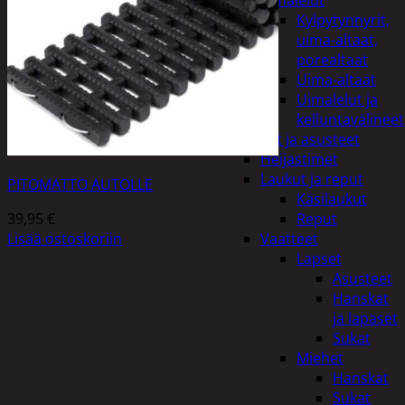
uimalelut
Kylpytynnyrit,
uima-altaat,
porealtaat
Uima-altaat
Uimalelut ja
kelluntavälineet
Vaatteet ja asusteet
Heijastimet
Laukut ja reput
PITOMATTO AUTOLLE
Käsilaukut
39,95
€
Reput
Lisää ostoskoriin
Vaatteet
Lapset
Asusteet
Hanskat
ja lapaset
Sukat
Miehet
Hanskat
Sukat