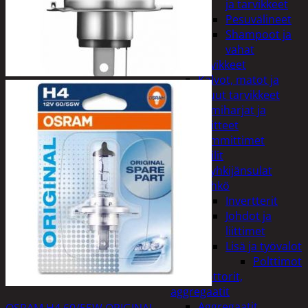
ja tarvikkeet
Pesuvälineet
Shampoot ja
vahat
Autotarvikkeet
Kalvot, matot ja
muut tarvikkeet
Lumiharjat ja
peitteet
Lämmittimet
Peilit
Pyyhkijänsulat
Sähkö
Invertterit
Johdot ja
liittimet
Lisä ja työvalot
Polttimot
Irtomoottorit,
aggregaatit
Aggregaatit
OSRAM H4 60/55W ORIGINAL