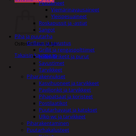
Pesuaineet
Ostoskori
Viemärinavausaineet
Yleispesuaineet
Roskapussit ja -astiat
Sangot
Piha ja puutarha
Grillaus ja savustus
Ostoskori on tyhjä.
Grillit ja rengaspolttimet
Takaisin kauppaan
Hiilet, briketit ja purut
Savustimet
Tarvikkeet
Piharakennukset
Kasvihuoneet ja tarvikkeet
Paviljonkit ja tarvikkeet
Pihapatsaat ja koristeet
Postilaatikot
Puutarhavajat ja katokset
Ulko-wc ja tarvikkeet
Piharakentaminen
Puutarhakalusteet