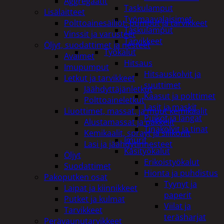
Aggregaatit
Taskulamput
Lisälaitteet
Työmaavalaisimet
Polttoainesäiliöt, pumput ja tarvikkeet
Taskulamput
Vinssit ja varusteet
Tarvikkeet
Öljyt, suodattimet ja nesteet
Työkalut
Avaimet
Hitsaus
Imupumput
Hitsauskolvit ja
Letkut ja tarvikkeet
suuttimet
Jäähdyttäjänletkut
Kaasut ja polttimet
Polttoaineletkut
Lasit ja maskit
Liuottimet, massat, ja muut kemikaalit
Puikot ja langat
Alustamassat ja pakkelit
Tinakolvit ja tinat
Kemikaalit, sprayt ja silikonit
Imurit
Lasi ja jäähdytinnesteet
Käsityökalut
Öljyt
Erikoistyökalut
Suodattimet
Hionta ja puhdistus
Pakoputken osat
Tyynyt ja
Laipat ja kiinnikkeet
paperit
Putket ja kulmat
Viilat ja
Tarvikkeet
teräsharjat
Perävaunutarvikkeet