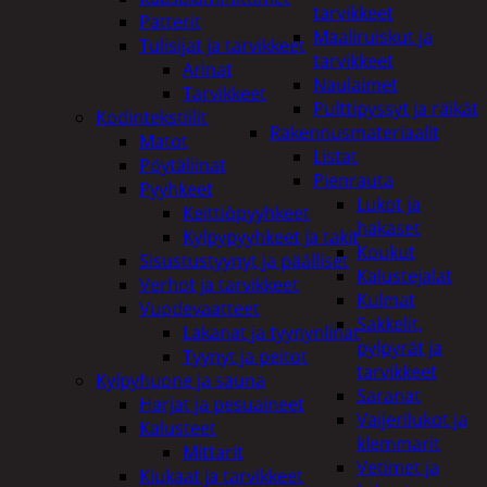
tarvikkeet
Patterit
Maaliruiskut ja
Tulisijat ja tarvikkeet
tarvikkeet
Arinat
Naulaimet
Tarvikkeet
Pulttipyssyt ja räikät
Kodintekstiilit
Rakennusmateriaalit
Matot
Listat
Pöytäliinat
Pienrauta
Pyyhkeet
Lukot ja
Keittiöpyyhkeet
hakaset
Kylpypyyhkeet ja takit
Koukut
Sisustustyynyt ja päälliset
Kalustejalat
Verhot ja tarvikkeet
Kulmat
Vuodevaatteet
Sakkelit,
Lakanat ja tyynynlinat
pylpyrät ja
Tyynyt ja peitot
tarvikkeet
Kylpyhuone ja sauna
Saranat
Harjat ja pesuaineet
Vaijerilukot ja
Kalusteet
klemmarit
Mittarit
Vetimet ja
Kiukaat ja tarvikkeet