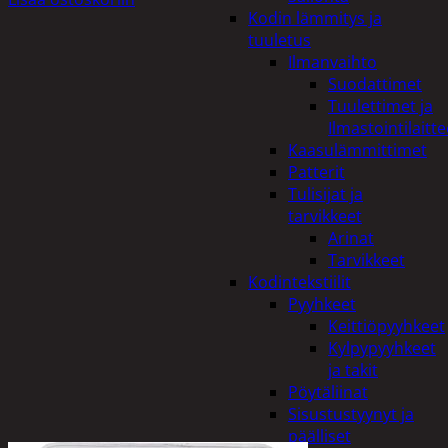
Kodin lämmitys ja
tuuletus
Ilmanvaihto
Suodattimet
Tuulettimet ja
Ilmastointilaitte
Kaasulämmittimet
Patterit
Tulisijat ja
tarvikkeet
Arinat
Tarvikkeet
Kodintekstiilit
Pyyhkeet
Keittiöpyyhkeet
Kylpypyyhkeet
ja takit
Pöytäliinat
Sisustustyynyt ja
päälliset