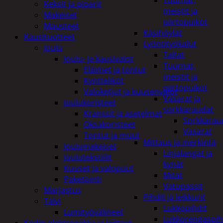
Tuurnat,
Keksit ja piparit
meistit ja
Makeiset
piirtopuikot
Mausteet
Käsihöylät
Kausituotteet
Lyöntityökalut
Joulu
Taltat
Joulu- ja kausivalot
Tuurnat,
Eläimet ja tontut
meistit ja
Kyntteliköt
piirtopuikot
Valoketjut ja kuusenvalot
Vasarat ja
Joulukoristeet
sorkkaraudat
Kranssit ja asetelmat
Sorkkarau
Oksakoristeet
Vasarat
Tontut ja muut
Mittaus ja merkintä
Joulumakeiset
Linjalangat ja
Joulutekstiilit
kynät
Kuuset ja valopuut
Mitat
Paketointi
Vatupassit
Marjastus
Pihdit ja leikkurit
Talvi
Lukkopihdit
Lumityövälineet
Lukkorengaspih
Kodin elektroniikka ja laitteet