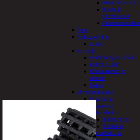
Muut sisälelut
Nuket ja
pehmolelut
Rakennuspalika
Pelit
Polkupyöräily
Lukot
Retkeily
Keittimet ja ruokailu
Kylmälaukut
Makuupussit ja
alustat
Teltat
Urheiluvälineet
Kypärät ja
suojaimet
Talviurheilu
Hiihtäminen
Jääkiekko
Vesiurheilu ja