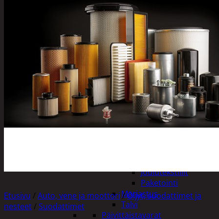
Tuotevalikoima
Poistotuotteet
Kausituotteet
Joulu
Joulu- ja kausivalot
Eläimet ja
tontut
Kyntteliköt
Valoketjut ja
kuusenvalot
Joulukoristeet
Kranssit ja
asetelmat
Tontut ja
muut
Joulutekstiilit
Paketointi
Marjastus
Etusivu
/
Auto, vene ja moottori
/
Öljyt, suodattimet ja
Talvi
nesteet
/
Suodattimet
Päivittäistavarat