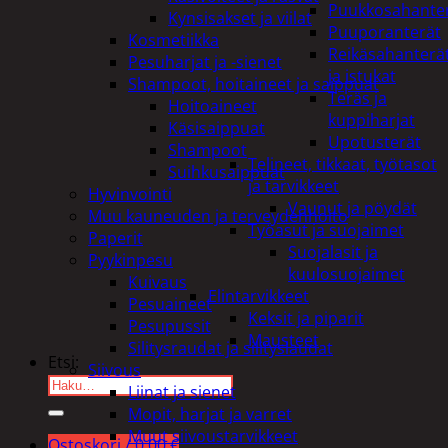
Puukkosahante
Kynsisakset ja viilat
Puuporanterät
Kosmetiikka
Reikäsahanterä
Pesuharjat ja -sienet
ja istukat
Shampoot, hoitaineet ja saippuat
Teräs ja
Hoitoaineet
kuppiharjat
Käsisaippuat
Upotusterät
Shampoot
Telineet, tikkaat, työtasot
Suihkusaippuat
ja tarvikkeet
Hyvinvointi
Vaunut ja pöydät
Muu kauneuden ja terveydenhoito
Työasut ja suojaimet
Paperit
Suojalasit ja
Pyykinpesu
kuulosuojaimet
Kuivaus
Elintarvikkeet
Pesuaineet
Keksit ja piparit
Pesupussit
Mausteet
Silitysraudat ja silityslaudat
Etsi:
Siivous
Liinat ja sienet
Mopit, harjat ja varret
Muut siivoustarvikkeet
Ostoskori /
0,00
€