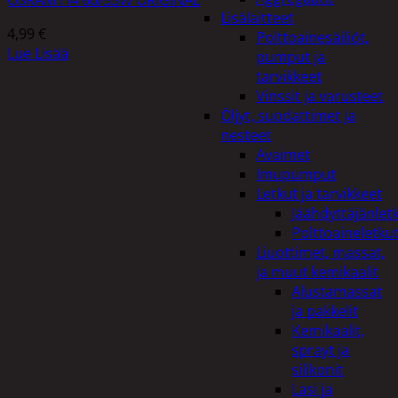
Lisälaitteet
4,99
€
Polttoainesäiliöt,
Lue Lisää
pumput ja
tarvikkeet
Vinssit ja varusteet
Öljyt, suodattimet ja
nesteet
Avaimet
Imupumput
Letkut ja tarvikkeet
Jäähdyttäjänlet
Polttoaineletku
Liuottimet, massat,
ja muut kemikaalit
Alustamassat
ja pakkelit
Kemikaalit,
sprayt ja
silikonit
Lasi ja