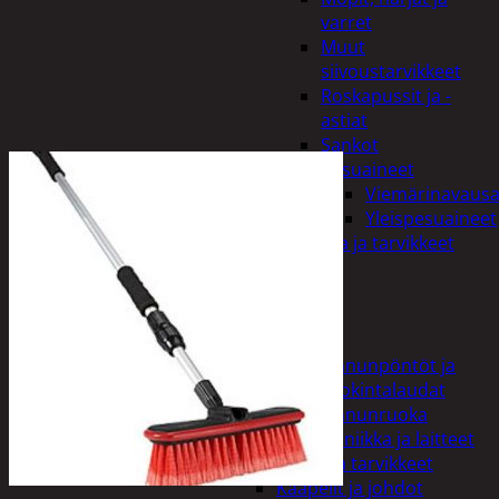
varret
Muut
siivoustarvikkeet
Roskapussit ja -
astiat
Sankot
Pesuaineet
Viemärinavausa
Yleispesuaineet
Eläintenruoka ja tarvikkeet
Jyrsijät
Kissat
Koirat
Linnut
Linnunpöntöt ja
ruokintalaudat
Linnunruoka
Kodin elektroniikka ja laitteet
Imurit ja tarvikkeet
Kaapelit ja johdot