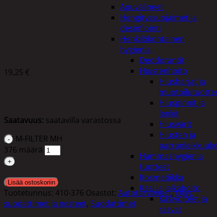
Apuvälineet
Hengityssuojaimet ja
M-FILTER MH 376
desinfiointi
Henkilökohtainen
hygienia
Deodorantit
Hiustenhoito
19,25
€
Hiusharjat ja
muotoilutuotte
Hiuspinnit ja
lenkit
Saatavuus:
saatavilla varastossa
Hiusvärit
Hiusten ja
M-FILTER MH
parranleikkuuk
376 määrä
Hammashygienia
tuotteet
Kosmetiikka
Lisää ostoskoriin
Käsi ja jalkahoito
Tuotetunnus:
410-376
Osastot:
Autotarvikkeet
,
Öljyt,
Käsivoiteet ja
suodattimet ja nesteet
,
Suodattimet
rasvat