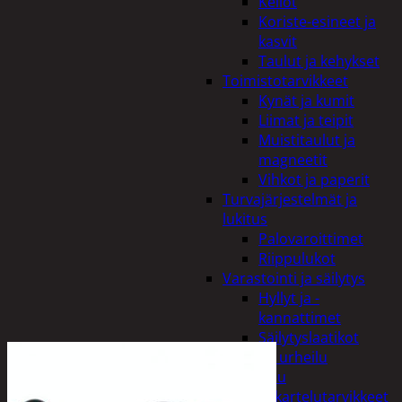
Kellot
Koriste-esineet ja
kasvit
Taulut ja kehykset
Toimistotarvikkeet
Kynät ja kumit
Liimat ja teipit
Muistitaulut ja
magneetit
Vihkot ja paperit
Turvajärjestelmät ja
lukitus
Palovaroittimet
Riippulukot
Varastointi ja säilytys
Hyllyt ja -
kannattimet
Säilytyslaatikot
Vapaa-aika ja urheilu
Askartelu
Askartelutarvikkeet