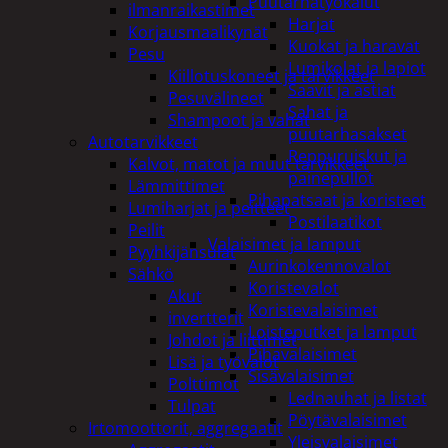
Puutarhatyökalut
ilmanraikastimet
Harjat
Korjausmaalikynät
Kuokat ja haravat
Pesu
Lumikolat ja lapiot
Kiillotuskoneet ja tarvikkeet
Saavit ja astiat
Pesuvälineet
Sahat ja
Shampoot ja vahat
puutarhasakset
Autotarvikkeet
Reppuruiskut ja
Kalvot, matot ja muut tarvikkeet
painepullot
Lämmittimet
Pihapatsaat ja koristeet
Lumiharjat ja peitteet
Postilaatikot
Peilit
Valaisimet ja lamput
Pyyhkijänsulat
Aurinkokennovalot
Sähkö
Koristevalot
Akut
Koristevalaisimet
invertterit
Loisteputket ja lamput
Johdot ja liittimet
Pihavalaisimet
Lisä ja työvalot
Sisävalaisimet
Polttimot
Lednauhat ja listat
Tulpat
Pöytävalaisimet
Irtomoottorit, aggregaatit
Yleisvalaisimet