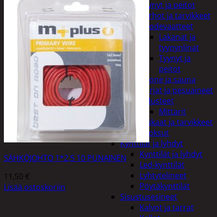
Tyynyt ja peitot
Verhot ja tarvikkeet
Vuodevaatteet
Lakanat ja
tyynynlinat
Tyynyt ja
peitot
Kylpyhuone ja sauna
Harjat ja pesuaineet
Kalusteet
Mittarit
Kiukaat ja tarvikkeet
Tuoksut
Kynttilät ja lyhdyt
Kynttilät ja lyhdyt
SÄHKÖJOHTO 1*2,5 10 PUNAINEN
Led-kynttilät
Lyhtytelineet
11,50
€
Pöytäkynttilät
Lisää ostoskoriin
Sisustusesineet
Kalvot ja tarrat