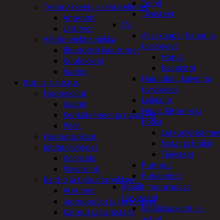
Teipit
Tv-tarvikkeet ja seinätelineet
Tiivisteet
Antennit
LVI
Liittimet
Allaskaapit, hanat ja
Viihde-elektroniikka
tarvikkeet
Bluetooth kaiuttimet
Hanat
Kuulokkeet
Kaapistot
Radiot
Hajulukot, kaivot ja
Koti ja sisustus
tarvikkeet
Huonekalut
Leikkurit
Kaapit
Nipat, liittimet ja
Kenkätelineet ja naulakot
holkit
Peilit
Letkunkiristime
Huonetuoksut
Nipat ja holkit
Juhlatarvikkeet
Tiivisteet
Koristelu
Pumput
Paketointi
Putkipihdit
Keittiö ja taloustarvikkeet
Maalit, muuraus ja
Aterimet
tarvikkeet
Juomapullot ja termokset
Maalikaukalot ja -
Kannut ja kanisterit
astiat