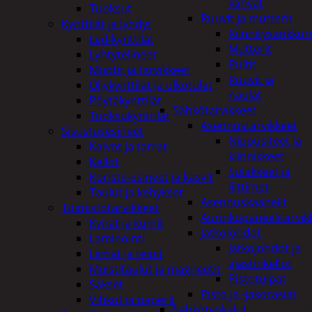
kahvat
Tuoksut
Ruuvit ja mutterit
Kynttilät ja lyhdyt
Kiinnitysankkuri
Led-kynttilät
Mutterit
Lyhtytelineet
Pultit
Muotit ja tarvikkeet
Ruuvit ja
Öljykynttilät ja ulkotulet
naulat
Pöytäkynttilät
Sähkötarvikkeet
Tuoksukynttilät
Asennustarvikkeet
Sisustusesineet
Nippusiteet ja
Kalvot ja tarrat
kiinnikkeet
Kellot
Sulakkeet ja
Koriste-esineet ja kasvit
liittimet
Taulut ja kehykset
Asennuskaapelit
Toimistotarvikkeet
Aurinkopaneelitarvik
Kynät ja kumit
Jatkojohdot
Laminointi
Jatkojohdot ja
Liimat ja teipit
ajastinkellot
Muistitaulut ja magneetit
Pistotulpat
Sakset
Pisto ja -jakorasiat
Vihkot ja paperit
Sähkötyökalut