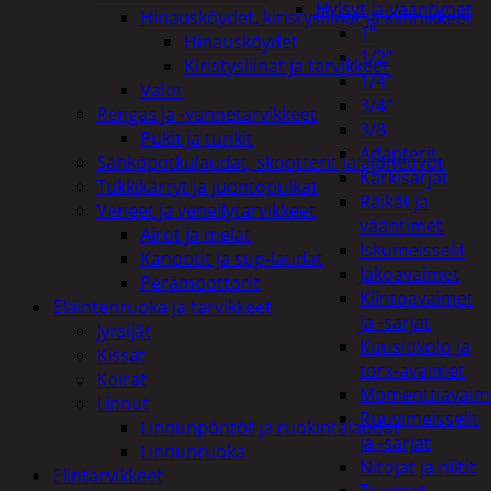
Hylsyt ja vääntimet
Hinausköydet, kiristysliinat ja kiinnikkeet
1"
Hinausköydet
1/2"
Kiristysliinat ja tarvikkeet
1/4"
Valot
3/4"
Rengas ja -vannetarvikkeet
3/8
Pukit ja tunkit
Adapterit
Sähköpotkulaudat, skootterit ja ajoneuvot
Kärkisarjat
Tukkikärryt ja juontopulkat
Räikät ja
Veneet ja veneilytarvikkeet
vääntimet
Airot ja melat
Iskumeisselit
Kanootit ja sup-laudat
Jakoavaimet
Perämoottorit
Kiintoavaimet
Eläintenruoka ja tarvikkeet
ja -sarjat
Jyrsijät
Kuusiokolo ja
Kissat
torx-avaimet
Koirat
Momenttiavaim
Linnut
Ruuvimeisselit
Linnunpöntöt ja ruokintalaudat
ja -sarjat
Linnunruoka
Nitojat ja niitit
Elintarvikkeet