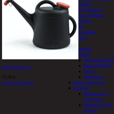
Miniatyyri
Sakset, liimat ja
muut tarvikkeet
Värikynät
Harrasteet
Käsityötarvikkeet
Langat
Lelut
Ilmapallot
Pihalelut
Hiekkalaatikkole
Muut pihalelut
ÖLJYPEKKA 10L
Pallot
Vesipyssyt
15,99
€
Radio-ohjattavat
Lisää ostoskoriin
Sisälelut
Leikkiautot ja
työkoneet
Muovailuvahat
ja limat