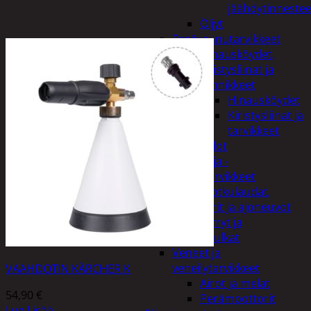
jäähdytinnestee
Öljyt
Perävaunutarvikkeet
Hinausköydet,
kiristysliinat ja
kiinnikkeet
Hinausköydet
Kiristysliinat ja
tarvikkeet
Valot
Rengas ja -
vannetarvikkeet
Sähköpotkulaudat,
skootterit ja ajoneuvot
Tukkikärryt ja
juontopulkat
Veneet ja
veneilytarvikkeet
VAAHDOTIN KÄRCHER K
Airot ja melat
54,90
€
Perämoottorit
Lue Lisää