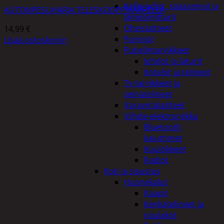
Kelloradiot, sääasemat ja
AUTONPESUHARJA TELESKOOPPIVARRELLA
lämpömittarit
Oheislaitteet
14,99
€
Paristot
Lisää ostoskoriin
Puhelintarvikkeet
Johdot ja laturit
Kotelot ja telineet
Tv-tarvikkeet ja
seinätelineet
Varavirtalaitteet
Viihde-elektroniikka
Bluetooth
kaiuttimet
Kuulokkeet
Radiot
Koti ja sisustus
Huonekalut
Kaapit
Kenkätelineet ja
naulakot