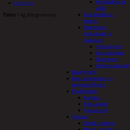
Kynsisakset ja
Lisätiedot
viilat
Pesuharjat ja -
Paino
1 kg (kilogramma)
sienet
Shampoot,
hoitaineet ja
Tutustu myös
saippuat
Hoitoaineet
Käsisaippuat
Shampoot
Suihkusaippuat
Hyvinvointi
Muu kauneuden ja
terveydenhoito
Pyykinpesu
Kuivaus
Pesuaineet
Pesupussit
Siivous
Liinat ja sienet
Mopit, harjat ja