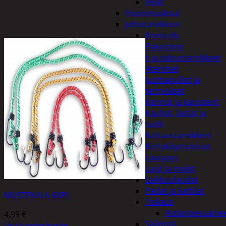
Peilit
Huonetuoksut
Juhlatarvikkeet
Koristelu
Paketointi
Keittiö ja taloustarvikkeet
Aterimet
Juomapullot ja
termokset
Kannut ja kanisterit
Kauhat, lastat ja
sudit
Kattaustarvikkeet
Kertakäyttöastiat
Lautaset
Lasit ja mukit
Leikkuulaudat
Padat ja kattilat
MUSTEKALA 6KPL
Tiskaus
Astianpesuaine
4,99
€
Säilöntä
Lisää ostoskoriin