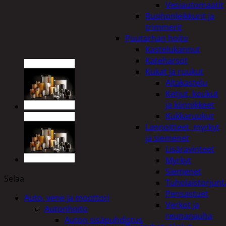
Vesiautomaatit
Ruohonleikkurit ja
trimmerit
Puutarhan hoito
Kastelukannut
Kateharsot
Kukat ja ruukut
Altakastelu
Ketjut, koukut
ja kiinnikkeet
Kukkaruukut
Lannoitteet, myrkyt
ja siemenet
Lisäravinteet
Myrkyt
Siemenet
Selaa
Tuholaistorjunt
Pensastuet
Auto, vene ja moottori
Verkot ja
Autonhoito
reunanauha
Auton sisäpuhdistus