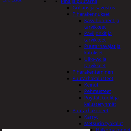
Piha ja puutarha
Grillaus ja savustus
Piharakennukset
Kasvihuoneet ja
tarvikkeet
Paviljonkit ja
tarvikkeet
Puutarhavajat ja
katokset
Ulko-wc ja
tarvikkeet
Piharakentaminen
Puutarhakalusteet
Keinut
Pehmusteet
Pöydät, tuolit ja
kalusteryhmät
Puutarhakoneet
Kärryt
Metsurin työkalut
Halkomakoneet