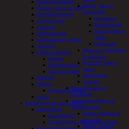
Kattaustarvikkeet
Maalit, lakat ja
Kauhat, lastat ja sudit
ohentimet
Kertakäyttöastiat
Liuottimet
Lasit ja mukit
Metallimaalit
Lautaset
Spraymaalit ja
Leikkuulaudat
-lakat
Leivinpaperit ja foliot
Talomaalit
Leivonta
Muuraus, tapetointi
Padat ja kattilat
ja laatoitus
Kattilat
Pensselit telat ja
Paistinpannut
lastat
Vuoat ja padat
Sekoittimet
Säilöntä
Suojaus
Tiskaus
Muut työkalut ja
Astianpesuaineet
tarvikkeet
vaa'at
Paineilmatyökalut ja
Kodin lämmitys ja tuuletus
kompressorit
Ilmanvaihto
Letkut, liittimet ja
Suodattimet
pistoolit
Tuulettimet ja Ilmastointilaitteet
Letkut ja muut
Kaasulämmittimet