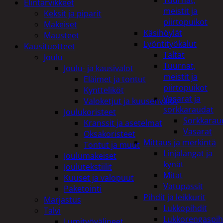
Tuurnat,
Elintarvikkeet
meistit ja
Keksit ja piparit
piirtopuikot
Makeiset
Käsihöylät
Mausteet
Lyöntityökalut
Kausituotteet
Taltat
Joulu
Tuurnat,
Joulu- ja kausivalot
meistit ja
Eläimet ja tontut
piirtopuikot
Kyntteliköt
Vasarat ja
Valoketjut ja kuusenvalot
sorkkaraudat
Joulukoristeet
Sorkkarau
Kranssit ja asetelmat
Vasarat
Oksakoristeet
Mittaus ja merkintä
Tontut ja muut
Linjalangat ja
Joulumakeiset
kynät
Joulutekstiilit
Mitat
Kuuset ja valopuut
Vatupassit
Paketointi
Pihdit ja leikkurit
Marjastus
Lukkopihdit
Talvi
Lukkorengaspih
Lumityövälineet