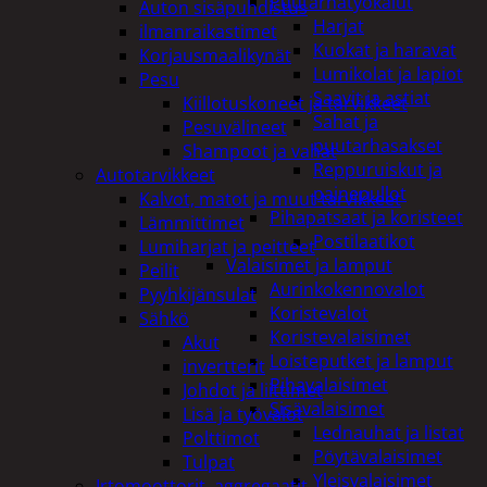
Puutarhatyökalut
Auton sisäpuhdistus
Harjat
ilmanraikastimet
Kuokat ja haravat
Korjausmaalikynät
Lumikolat ja lapiot
Pesu
Saavit ja astiat
Kiillotuskoneet ja tarvikkeet
Sahat ja
Pesuvälineet
puutarhasakset
Shampoot ja vahat
Reppuruiskut ja
Autotarvikkeet
painepullot
Kalvot, matot ja muut tarvikkeet
Pihapatsaat ja koristeet
Lämmittimet
Postilaatikot
Lumiharjat ja peitteet
Valaisimet ja lamput
Peilit
Aurinkokennovalot
Pyyhkijänsulat
Koristevalot
Sähkö
Koristevalaisimet
Akut
Loisteputket ja lamput
invertterit
Pihavalaisimet
Johdot ja liittimet
Sisävalaisimet
Lisä ja työvalot
Lednauhat ja listat
Polttimot
Pöytävalaisimet
Tulpat
Yleisvalaisimet
Irtomoottorit, aggregaatit