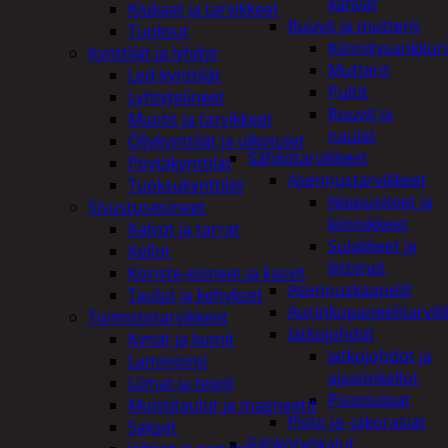
kahvat
Kiukaat ja tarvikkeet
Ruuvit ja mutterit
Tuoksut
Kiinnitysankkuri
Kynttilät ja lyhdyt
Mutterit
Led-kynttilät
Pultit
Lyhtytelineet
Ruuvit ja
Muotit ja tarvikkeet
naulat
Öljykynttilät ja ulkotulet
Sähkötarvikkeet
Pöytäkynttilät
Asennustarvikkeet
Tuoksukynttilät
Nippusiteet ja
Sisustusesineet
kiinnikkeet
Kalvot ja tarrat
Sulakkeet ja
Kellot
liittimet
Koriste-esineet ja kasvit
Asennuskaapelit
Taulut ja kehykset
Aurinkopaneelitarvik
Toimistotarvikkeet
Jatkojohdot
Kynät ja kumit
Jatkojohdot ja
Laminointi
ajastinkellot
Liimat ja teipit
Pistotulpat
Muistitaulut ja magneetit
Pisto ja -jakorasiat
Sakset
Sähkötyökalut