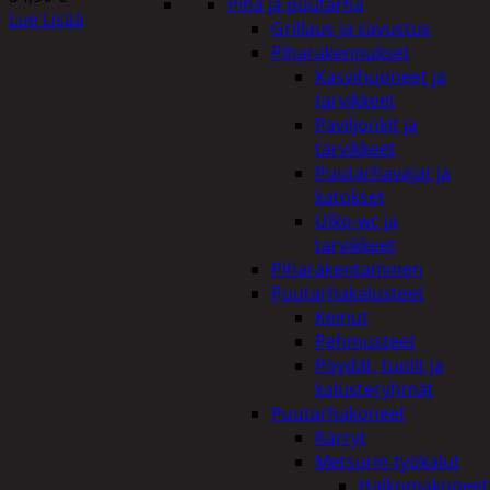
Piha ja puutarha
Lue Lisää
Grillaus ja savustus
Piharakennukset
Kasvihuoneet ja
tarvikkeet
Paviljonkit ja
tarvikkeet
Puutarhavajat ja
katokset
Ulko-wc ja
tarvikkeet
Piharakentaminen
Puutarhakalusteet
Keinut
Pehmusteet
Pöydät, tuolit ja
kalusteryhmät
Puutarhakoneet
Kärryt
Metsurin työkalut
Halkomakoneet