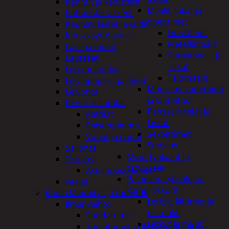
Kannut ja kanisterit
Maalit, lakat ja
Kattaustarvikkeet
ohentimet
Kauhat, lastat ja sudit
Liuottimet
Kertakäyttöastiat
Metallimaalit
Lasit ja mukit
Spraymaalit ja
Lautaset
-lakat
Leikkuulaudat
Talomaalit
Leivinpaperit ja foliot
Muuraus, tapetointi
Leivonta
ja laatoitus
Padat ja kattilat
Pensselit telat ja
Kattilat
lastat
Paistinpannut
Sekoittimet
Vuoat ja padat
Suojaus
Säilöntä
Muut työkalut ja
Tiskaus
tarvikkeet
Astianpesuaineet
Paineilmatyökalut ja
vaa'at
kompressorit
Kodin lämmitys ja tuuletus
Letkut, liittimet ja
Ilmanvaihto
pistoolit
Suodattimet
Letkut ja muut
Tuulettimet ja Ilmastointilaitteet