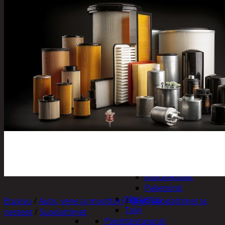
Tuotevalikoima
Poistotuotteet
Kausituotteet
Joulu
Joulu- ja kausivalot
Eläimet ja
tontut
Kyntteliköt
Valoketjut ja
kuusenvalot
Joulukoristeet
Kranssit ja
asetelmat
Tontut ja
muut
Joulutekstiilit
Paketointi
Marjastus
Etusivu
/
Auto, vene ja moottori
/
Öljyt, suodattimet ja
Talvi
nesteet
/
Suodattimet
Päivittäistavarat