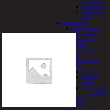
ja tarvikkeet
Pesuvälineet
Shampoot ja
vahat
Autotarvikkeet
Kalvot, matot ja
muut tarvikkeet
Lumiharjat ja
peitteet
Lämmittimet
Peilit
Pyyhkijänsulat
Sähkö
Invertterit
Johdot ja
liittimet
Lisä ja työvalot
Polttimot
Irtomoottorit,
aggregaatit
Aggregaatit