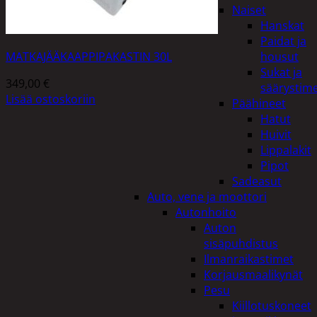
Naiset
Hanskat
Paidat ja
MATKAJÄÄKAAPPIPAKASTIN 30L
housut
Sukat ja
349,00
€
säärystim
Lisää ostoskoriin
Päähineet
Hatut
Huivit
Lippalakit
Pipot
Sadeasut
Auto, vene ja moottori
Autonhoito
Auton
sisäpuhdistus
Ilmanraikastimet
Korjausmaalikynät
Pesu
Kiillotuskoneet