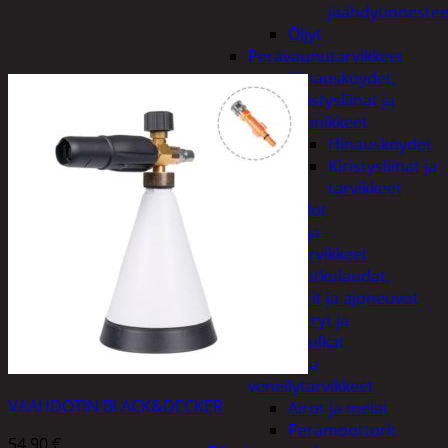
jäähdytinnestee
Öljyt
Perävaunutarvikkeet
Hinausköydet,
kiristysliinat ja
kiinnikkeet
Hinausköydet
Kiristysliinat ja
tarvikkeet
Valot
Rengas ja -
vannetarvikkeet
Sähköpotkulaudat,
skootterit ja ajoneuvot
Tukkikärryt ja
juontopulkat
Veneet ja
veneilytarvikkeet
VAAHDOTIN BLACK&DECKER
Airot ja melat
Perämoottorit
54,90
€