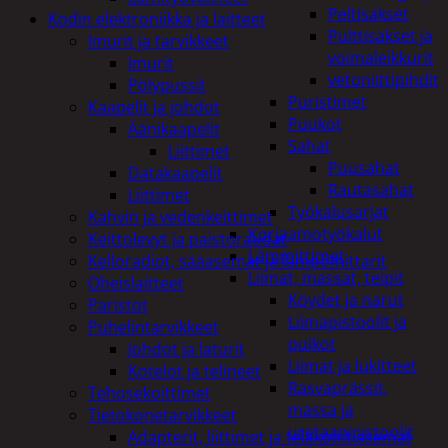
Peltisakset
Kodin elektroniikka ja laitteet
Pulttisakset ja
Imurit ja tarvikkeet
voimaleikkurit
Imurit
vetoniittipihdit
Pölypussit
Puristimet
Kaapelit ja johdot
Puukot
Äänikaapelit
Sahat
Liittimet
Puusahat
Datakaapelit
Rautasahat
Liittimet
Työkalusarjat
Kahvin ja vedenkeittimet
Korjaamotyökalut
Keittolevyt ja paistoraudat
Lämmittimet
Kelloradiot, sääasemat ja lämpömittarit
Liimat, massat, teipit
Oheislaitteet
Köydet ja narut
Paristot
Liimapistoolit ja
Puhelintarvikkeet
puikot
Johdot ja laturit
Liimat ja lukitteet
Kotelot ja telineet
Rasvaprässit,
Tehosekoittimet
massa ja
Tietokonetarvikkeet
uretaanipistoolit
Adapterit, liittimet ja telakointiasemat