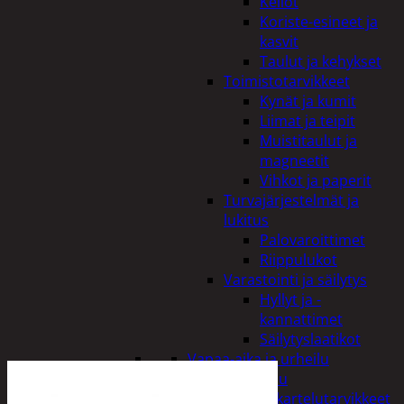
Kellot
Koriste-esineet ja
kasvit
Taulut ja kehykset
Toimistotarvikkeet
Kynät ja kumit
Liimat ja teipit
Muistitaulut ja
magneetit
Vihkot ja paperit
Turvajärjestelmät ja
lukitus
Palovaroittimet
Riippulukot
Varastointi ja säilytys
Hyllyt ja -
kannattimet
Säilytyslaatikot
Vapaa-aika ja urheilu
Askartelu
Askartelutarvikkeet