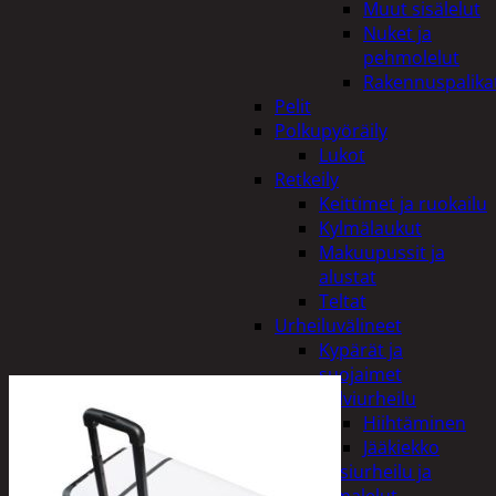
Muut sisälelut
Nuket ja
pehmolelut
Rakennuspalika
Pelit
Polkupyöräily
Lukot
Retkeily
Keittimet ja ruokailu
Kylmälaukut
Makuupussit ja
alustat
Teltat
Urheiluvälineet
Kypärät ja
suojaimet
Talviurheilu
Hiihtäminen
Jääkiekko
Vesiurheilu ja