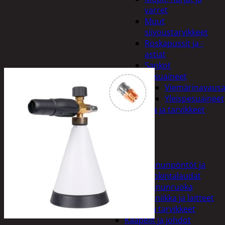
varret
Muut
siivoustarvikkeet
Roskapussit ja -
astiat
Sankot
Pesuaineet
Viemärinavausa
Yleispesuaineet
Eläintenruoka ja tarvikkeet
Jyrsijät
Kissat
Koirat
Linnut
Linnunpöntöt ja
ruokintalaudat
Linnunruoka
Kodin elektroniikka ja laitteet
Imurit ja tarvikkeet
Kaapelit ja johdot