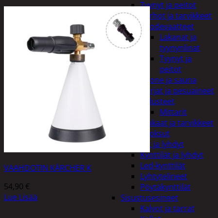
Tyynyt ja peitot
Verhot ja tarvikkeet
Vuodevaatteet
Lakanat ja
tyynynlinat
Tyynyt ja
peitot
Kylpyhuone ja sauna
Harjat ja pesuaineet
Kalusteet
Mittarit
Kiukaat ja tarvikkeet
Tuoksut
Kynttilät ja lyhdyt
Kynttilät ja lyhdyt
Led-kynttilät
VAAHDOTIN KÄRCHER K
Lyhtytelineet
54,90
€
Pöytäkynttilät
Lue Lisää
Sisustusesineet
Kalvot ja tarrat