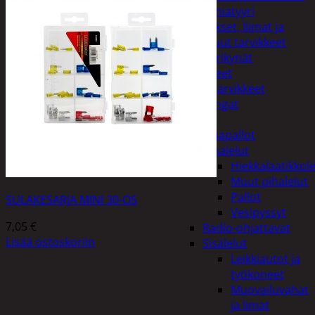
Miniatyyri
Sakset, liimat ja
muut tarvikkeet
Värikynät
Harrasteet
Käsityötarvikkeet
Langat
Lelut
Ilmapallot
Pihalelut
Hiekkalaatikkole
Muut pihalelut
Pallot
SULAKESARJA MINI 30-OS
Vesipyssyt
7,05
€
Radio-ohjattavat
Lisää ostoskoriin
Sisälelut
Leikkiautot ja
työkoneet
Muovailuvahat
ja limat