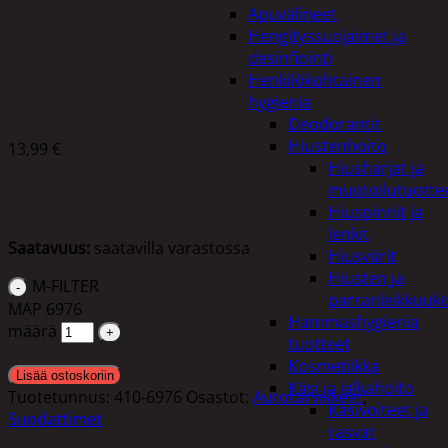
Apuvälineet
Hengityssuojaimet ja
M-FILTER MAP 6976
desinfiointi
Henkilökohtainen
hygienia
Deodorantit
Hiustenhoito
13,99
€
Hiusharjat ja
muotoilutuotte
Hiuspinnit ja
lenkit
Saatavuus:
saatavilla varastossa
Hiusvärit
Hiusten ja
M-FILTER
parranleikkuuk
MAP 6976
Hammashygienia
määrä
tuotteet
Kosmetiikka
Lisää ostoskoriin
Käsi ja jalkahoito
Tuotetunnus:
410-6976
Osastot:
Autotarvikkeet
,
Käsivoiteet ja
Suodattimet
rasvat