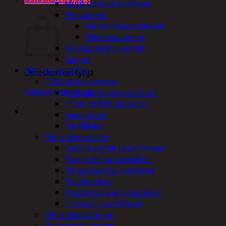
Muut siivoustarvikkeet
Ostoskori
Pesuaineet
Viemärinavausaineet
Yleispesuaineet
Roskapussit ja -astiat
Sangot
Piha ja puutarha
Ostoskori on tyhjä.
Grillaus ja savustus
Takaisin kauppaan
Grillit ja rengaspolttimet
Hiilet, briketit ja purut
Savustimet
Tarvikkeet
Piharakennukset
Kasvihuoneet ja tarvikkeet
Paviljonkit ja tarvikkeet
Pihapatsaat ja koristeet
Postilaatikot
Puutarhavajat ja katokset
Ulko-wc ja tarvikkeet
Piharakentaminen
Puutarhakalusteet