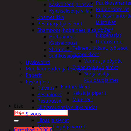
Puukkosahante
Käsivoiteet ja rasvat
Puuporanterät
Kynsisakset ja viilat
Reikäsahanterä
Kosmetiikka
ja istukat
Pesuharjat ja -sienet
Teräs ja
Shampoot, hoitaineet ja saippuat
kuppiharjat
Hoitoaineet
Upotusterät
Käsisaippuat
Telineet, tikkaat, työtasot
Shampoot
ja tarvikkeet
Suihkusaippuat
Vaunut ja pöydät
Hyvinvointi
Työasut ja suojaimet
Muu kauneuden ja terveydenhoito
Suojalasit ja
Paperit
kuulosuojaimet
Pyykinpesu
Elintarvikkeet
Kuivaus
Keksit ja piparit
Pesuaineet
Mausteet
Pesupussit
Etsi:
Silitysraudat ja silityslaudat
Siivous
Liinat ja sienet
Mopit, harjat ja varret
Ostoskori /
0,00
€