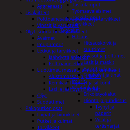
Taskulamput
Aggregaatit
Työmaavalaisimet
Lisälaitteet
Taskulamput
Polttoainesäiliöt, pumput ja tarvikkeet
Tarvikkeet
Vinssit ja varusteet
Työkalut
Öljyt, suodattimet ja nesteet
Hitsaus
Avaimet
Hitsauskolvit ja
Imupumput
suuttimet
Letkut ja tarvikkeet
Kaasut ja polttimet
Jäähdyttäjänletkut
Lasit ja maskit
Polttoaineletkut
Puikot ja langat
Liuottimet, massat, ja muut kemikaalit
Tinakolvit ja tinat
Alustamassat ja pakkelit
Imurit
Kemikaalit, sprayt ja silikonit
Käsityökalut
Lasi ja jäähdytinnesteet
Erikoistyökalut
Öljyt
Hionta ja puhdistus
Suodattimet
Tyynyt ja
Pakoputken osat
paperit
Laipat ja kiinnikkeet
Viilat ja
Putket ja kulmat
teräsharjat
Tarvikkeet