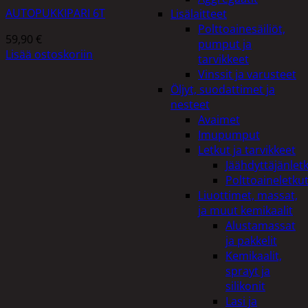
AUTOPUKKIPARI 6T
Lisälaitteet
Polttoainesäiliöt,
59,90
€
pumput ja
Lisää ostoskoriin
tarvikkeet
Vinssit ja varusteet
Öljyt, suodattimet ja
nesteet
Avaimet
Imupumput
Letkut ja tarvikkeet
Jäähdyttäjänlet
Polttoaineletku
Liuottimet, massat,
ja muut kemikaalit
Alustamassat
ja pakkelit
Kemikaalit,
sprayt ja
silikonit
Lasi ja