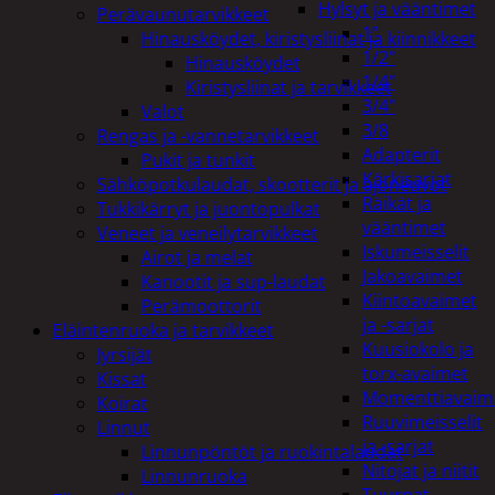
Hylsyt ja vääntimet
Perävaunutarvikkeet
1"
Hinausköydet, kiristysliinat ja kiinnikkeet
1/2"
Hinausköydet
1/4"
Kiristysliinat ja tarvikkeet
3/4"
Valot
3/8
Rengas ja -vannetarvikkeet
Adapterit
Pukit ja tunkit
Kärkisarjat
Sähköpotkulaudat, skootterit ja ajoneuvot
Räikät ja
Tukkikärryt ja juontopulkat
vääntimet
Veneet ja veneilytarvikkeet
Iskumeisselit
Airot ja melat
Jakoavaimet
Kanootit ja sup-laudat
Kiintoavaimet
Perämoottorit
ja -sarjat
Eläintenruoka ja tarvikkeet
Kuusiokolo ja
Jyrsijät
torx-avaimet
Kissat
Momenttiavaim
Koirat
Ruuvimeisselit
Linnut
ja -sarjat
Linnunpöntöt ja ruokintalaudat
Nitojat ja niitit
Linnunruoka