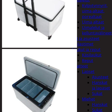
uimalelut
Kylpytynnyrit,
uima-altaat,
porealtaat
Uima-altaat
Uimalelut ja
kelluntavälineet
Vaatteet ja asusteet
Heijastimet
Laukut ja reput
Käsilaukut
Reput
Vaatteet
Lapset
Asusteet
Hanskat
ja lapaset
Sukat
Miehet
Hanskat
Sukat