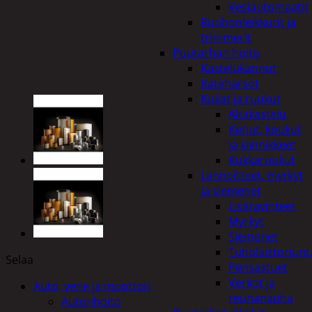
Vesiautomaatit
Ruohonleikkurit ja
trimmerit
Puutarhan hoito
Kastelukannut
Kateharsot
Kukat ja ruukut
Altakastelu
Ketjut, koukut
ja kiinnikkeet
Kukkaruukut
Lannoitteet, myrkyt
ja siemenet
Lisäravinteet
Myrkyt
Siemenet
Tuholaistorjunt
Selaa
Pensastuet
Verkot ja
Auto, vene ja moottori
reunanauha
Autonhoito