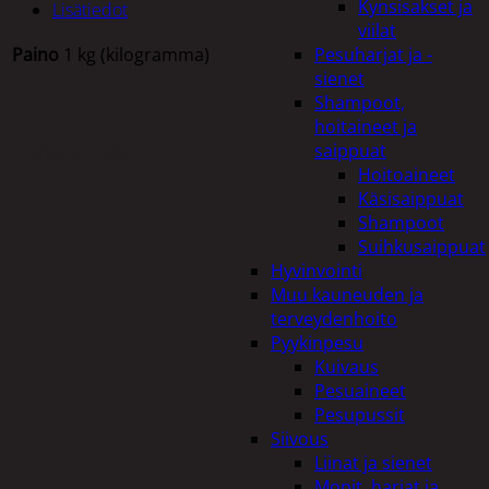
Kynsisakset ja
Lisätiedot
viilat
Paino
1 kg (kilogramma)
Pesuharjat ja -
sienet
Shampoot,
hoitaineet ja
Tutustu myös
saippuat
Hoitoaineet
Käsisaippuat
Shampoot
Suihkusaippuat
Hyvinvointi
Muu kauneuden ja
terveydenhoito
Pyykinpesu
Kuivaus
Pesuaineet
Pesupussit
Siivous
Liinat ja sienet
Mopit, harjat ja