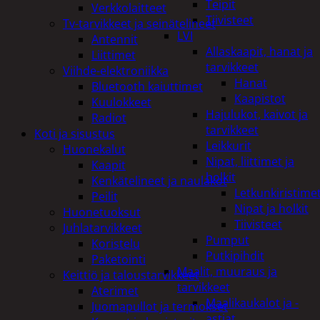
Teipit
Verkkolaitteet
Tiivisteet
Tv-tarvikkeet ja seinätelineet
LVI
Antennit
Allaskaapit, hanat ja
Liittimet
tarvikkeet
Viihde-elektroniikka
Hanat
Bluetooth kaiuttimet
Kaapistot
Kuulokkeet
Hajulukot, kaivot ja
Radiot
tarvikkeet
Koti ja sisustus
Leikkurit
Huonekalut
Nipat, liittimet ja
Kaapit
holkit
Kenkätelineet ja naulakot
Letkunkiristime
Peilit
Nipat ja holkit
Huonetuoksut
Tiivisteet
Juhlatarvikkeet
Pumput
Koristelu
Putkipihdit
Paketointi
Maalit, muuraus ja
Keittiö ja taloustarvikkeet
tarvikkeet
Aterimet
Maalikaukalot ja -
Juomapullot ja termokset
astiat