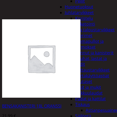
Peilit
Huonetuoksut
Juhlatarvikkeet
Koristelu
Paketointi
Keittiö ja taloustarvikkeet
Aterimet
Juomapullot ja
termokset
Kannut ja kanisterit
Kauhat, lastat ja
sudit
Kattaustarvikkeet
Kertakäyttöastiat
Lautaset
Lasit ja mukit
Leikkuulaudat
Padat ja kattilat
Tiskaus
BENSAKANISTERI 18L ORANSSI
Astianpesuaine
21,99
€
Säilöntä