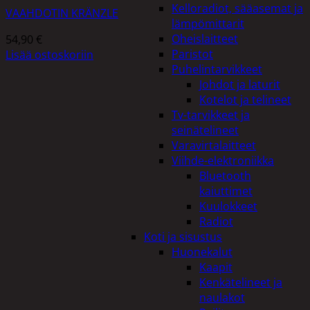
Kelloradiot, sääasemat ja
VAAHDOTIN KRÄNZLE
lämpömittarit
Oheislaitteet
54,90
€
Paristot
Lisää ostoskoriin
Puhelintarvikkeet
Johdot ja laturit
Kotelot ja telineet
Tv-tarvikkeet ja
seinätelineet
Varavirtalaitteet
Viihde-elektroniikka
Bluetooth
kaiuttimet
Kuulokkeet
Radiot
Koti ja sisustus
Huonekalut
Kaapit
Kenkätelineet ja
naulakot