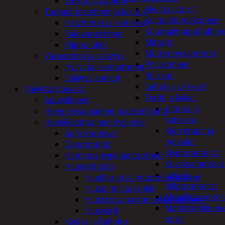
Vihkot ja paperit
Akut ja laturit
Turvajärjestelmät ja lukitus
Kulmahiomakoneet
Hälyttimet ja kamerat
Kuumailmapuhaltim
Palovaroittimet
Mittarit
Riippulukot
Mutterinvääntimet
Varastointi ja säilytys
Porakoneet
Hyllyt ja -kannattimet
Ruiskut
Säilytyslaatikot
Sahat ja sirkkelit
Päivittäistavarat
Terät ja laikat
Apuvälineet
Hionta ja
Hengityssuojaimet ja desinfiointi
katkaisu
Henkilökohtainen hygienia
Kierretapit ja
Aurinkorasvat
työkalut
Deodorantit
Kiviporanterät
Hammashygienia tuotteet
Kuviosahanterä
Hiustenhoito
Lasi- ja
Hiusharjat ja muotoilutuotteet
tiiliporanterät
Hiuspinnit ja lenkit
Metalliporanter
Hiusten ja parranleikkuukoneet
Monitoimikone
Hiusvärit
terät
Käsi ja jalkahoito