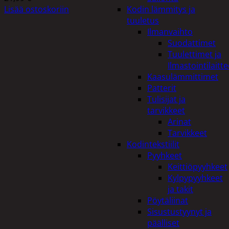
Lisää ostoskoriin
Kodin lämmitys ja
tuuletus
Ilmanvaihto
Suodattimet
Tuulettimet ja
Ilmastointilaitte
Kaasulämmittimet
Patterit
Tulisijat ja
tarvikkeet
Arinat
Tarvikkeet
Kodintekstiilit
Pyyhkeet
Keittiöpyyhkeet
Kylpypyyhkeet
ja takit
Pöytäliinat
Sisustustyynyt ja
päälliset