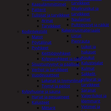
tarvikkeet
Kaasulämmittimet
Maaliruiskut ja
Patterit
tarvikkeet
Tulisijat ja tarvikkeet
Naulaimet
Arinat
Pulttipyssyt ja räikät
Tarvikkeet
Rakennusmateriaalit
Kodintekstiilit
Listat
Matot
Pienrauta
Pöytäliinat
Lukot ja
Pyyhkeet
hakaset
Keittiöpyyhkeet
Koukut
Kylpypyyhkeet ja takit
Kalustejalat
Sisustustyynyt ja päälliset
Kulmat
Verhot ja tarvikkeet
Sakkelit,
Vuodevaatteet
pylpyrät ja
Lakanat ja tyynynlinat
tarvikkeet
Tyynyt ja peitot
Saranat
Kylpyhuone ja sauna
Vaijerilukot ja
Harjat ja pesuaineet
klemmarit
Kalusteet
Vetimet ja
Mittarit