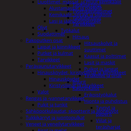
Liuottimet, massat, ja muut kemikaalit
Taskulamput
Alustamassat ja pakkelit
Työmaavalaisimet
Kemikaalit, sprayt ja silikonit
Taskulamput
Lasi ja jäähdytinnesteet
Tarvikkeet
Öljyt
Työkalut
Suodattimet
Hitsaus
Pakoputken osat
Hitsauskolvit ja
Laipat ja kiinnikkeet
suuttimet
Putket ja kulmat
Kaasut ja polttimet
Tarvikkeet
Lasit ja maskit
Perävaunutarvikkeet
Puikot ja langat
Hinausköydet, kiristysliinat ja kiinnikkeet
Tinakolvit ja tinat
Hinausköydet
Imurit
Kiristysliinat ja tarvikkeet
Käsityökalut
Valot
Erikoistyökalut
Rengas ja -vannetarvikkeet
Hionta ja puhdistus
Pukit ja tunkit
Tyynyt ja
Sähköpotkulaudat, skootterit ja ajoneuvot
paperit
Tukkikärryt ja juontopulkat
Viilat ja
Veneet ja veneilytarvikkeet
teräsharjat
Airot ja melat