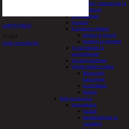
Kelloradiot, sääasemat ja
lämpömittarit
Oheislaitteet
Paristot
LAIPPA P8631
Puhelintarvikkeet
Johdot ja laturit
11,50
€
Kotelot ja telineet
Lisää ostoskoriin
Tv-tarvikkeet ja
seinätelineet
Varavirtalaitteet
Viihde-elektroniikka
Bluetooth
kaiuttimet
Kuulokkeet
Radiot
Koti ja sisustus
Huonekalut
Kaapit
Kenkätelineet ja
naulakot