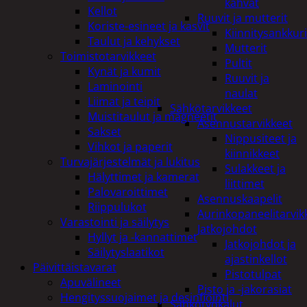
kahvat
Kellot
Ruuvit ja mutterit
Koriste-esineet ja kasvit
Kiinnitysankkuri
Taulut ja kehykset
Mutterit
Toimistotarvikkeet
Pultit
Kynät ja kumit
Ruuvit ja
Laminointi
naulat
Liimat ja teipit
Sähkötarvikkeet
Muistitaulut ja magneetit
Asennustarvikkeet
Sakset
Nippusiteet ja
Vihkot ja paperit
kiinnikkeet
Turvajärjestelmät ja lukitus
Sulakkeet ja
Hälyttimet ja kamerat
liittimet
Palovaroittimet
Asennuskaapelit
Riippulukot
Aurinkopaneelitarvik
Varastointi ja säilytys
Jatkojohdot
Hyllyt ja -kannattimet
Jatkojohdot ja
Säilytyslaatikot
ajastinkellot
Päivittäistavarat
Pistotulpat
Apuvälineet
Pisto ja -jakorasiat
Hengityssuojaimet ja desinfiointi
Sähkötyökalut