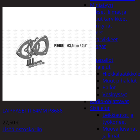
Miniatyyri
Sakset, liimat ja
muut tarvikkeet
Värikynät
Harrasteet
Käsityötarvikkeet
Langat
Lelut
Ilmapallot
Pihalelut
Hiekkalaatikkole
Muut pihalelut
Pallot
Vesipyssyt
Radio-ohjattavat
Sisälelut
LAIPPASETTI 64MM P8686
Leikkiautot ja
työkoneet
27,50
€
Muovailuvahat
Lisää ostoskoriin
ja limat