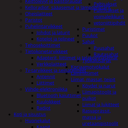
Keittolevyt ja paistoraudat
Peltisakset
Kelloradiot, sääasemat ja lämpömittarit
Pulttisakset ja
Oheislaitteet
voimaleikkurit
Paristot
vetoniittipihdit
Puhelintarvikkeet
Puristimet
Johdot ja laturit
Puukot
Kotelot ja telineet
Sahat
Tehosekoittimet
Puusahat
Tietokonetarvikkeet
Rautasahat
Adapterit, liittimet ja telakointiasemat
Työkalusarjat
Verkkolaitteet
Korjaamotyökalut
Tv-tarvikkeet ja seinätelineet
Lämmittimet
Antennit
Liimat, massat, teipit
Liittimet
Köydet ja narut
Viihde-elektroniikka
Liimapistoolit ja
Bluetooth kaiuttimet
puikot
Kuulokkeet
Liimat ja lukitteet
Radiot
Rasvaprässit,
Koti ja sisustus
massa ja
Huonekalut
uretaanipistoolit
Kaapit