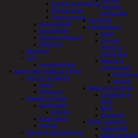
Tuurnat,
Kranssit ja asetelmat
meistit ja
Oksakoristeet
piirtopuikot
Tontut ja muut
Käsihöylät
Joulumakeiset
Lyöntityökalut
Joulutekstiilit
Taltat
Kuuset ja valopuut
Tuurnat,
Paketointi
meistit ja
Marjastus
piirtopuikot
Talvi
Vasarat ja
Lumityövälineet
sorkkaraudat
Kodin elektroniikka ja laitteet
Sorkkarau
Imurit ja tarvikkeet
Vasarat
Imurit
Mittaus ja merkintä
Pölypussit
Linjalangat ja
Kaapelit ja johdot
kynät
Äänikaapelit
Mitat
Liittimet
Vatupassit
Datakaapelit
Pihdit ja leikkurit
Liittimet
Lukkopihdit
Kahvin ja vedenkeittimet
Lukkorengaspih