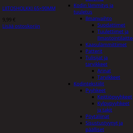
Kodin lämmitys ja
LIITOSHOLKKI 65×90MM
tuuletus
Ilmanvaihto
9,99
€
Suodattimet
Lisää ostoskoriin
Tuulettimet ja
Ilmastointilaitte
Kaasulämmittimet
Patterit
Tulisijat ja
tarvikkeet
Arinat
Tarvikkeet
Kodintekstiilit
Pyyhkeet
Keittiöpyyhkeet
Kylpypyyhkeet
ja takit
Pöytäliinat
Sisustustyynyt ja
päälliset