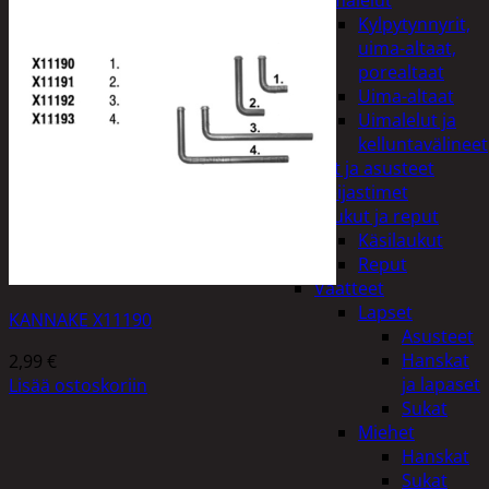
uimalelut
Kylpytynnyrit,
uima-altaat,
porealtaat
Uima-altaat
Uimalelut ja
kelluntavälineet
Vaatteet ja asusteet
Heijastimet
Laukut ja reput
Käsilaukut
Reput
Vaatteet
Lapset
KANNAKE X11190
Asusteet
Hanskat
2,99
€
ja lapaset
Lisää ostoskoriin
Sukat
Miehet
Hanskat
Sukat