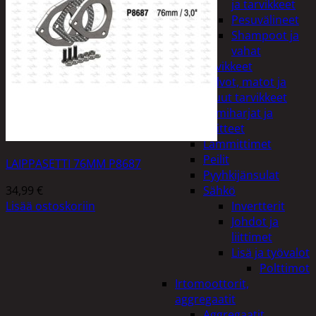
ja tarvikkeet
Pesuvälineet
Shampoot ja
vahat
Autotarvikkeet
Kalvot, matot ja
muut tarvikkeet
Lumiharjat ja
peitteet
Lämmittimet
Peilit
LAIPPASETTI 76MM P8687
Pyyhkijänsulat
34,99
€
Sähkö
Lisää ostoskoriin
Invertterit
Johdot ja
liittimet
Lisä ja työvalot
Polttimot
Irtomoottorit,
aggregaatit
Aggregaatit