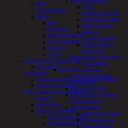
Puutarhatyökalut
Peilit
Harjat
Pyyhkijänsulat
Kuokat ja haravat
Sähkö
Lumikolat ja lapiot
Akut
Saavit ja astiat
invertterit
Sahat ja
Johdot ja liittimet
puutarhasakset
Lisä ja työvalot
Reppuruiskut ja
Polttimot
painepullot
Tulpat
Pihapatsaat ja koristeet
Irtomoottorit, aggregaatit
Postilaatikot
Aggregaatit
Valaisimet ja lamput
Lisälaitteet
Aurinkokennovalot
Polttoainesäiliöt, pumput ja tarvikkeet
Koristevalot
Vinssit ja varusteet
Koristevalaisimet
Öljyt, suodattimet ja nesteet
Loisteputket ja lamput
Avaimet
Pihavalaisimet
Imupumput
Sisävalaisimet
Letkut ja tarvikkeet
Lednauhat ja listat
Jäähdyttäjänletkut
Pöytävalaisimet
Polttoaineletkut
Yleisvalaisimet