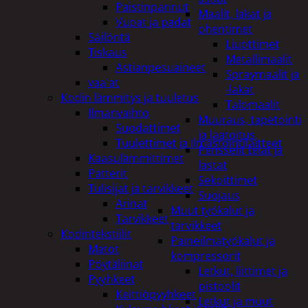
Paistinpannut
Maalit, lakat ja
Vuoat ja padat
ohentimet
Säilöntä
Liuottimet
Tiskaus
Metallimaalit
Astianpesuaineet
Spraymaalit ja
vaa'at
-lakat
Kodin lämmitys ja tuuletus
Talomaalit
Ilmanvaihto
Muuraus, tapetointi
Suodattimet
ja laatoitus
Tuulettimet ja Ilmastointilaitteet
Pensselit telat ja
Kaasulämmittimet
lastat
Patterit
Sekoittimet
Tulisijat ja tarvikkeet
Suojaus
Arinat
Muut työkalut ja
Tarvikkeet
tarvikkeet
Kodintekstiilit
Paineilmatyökalut ja
Matot
kompressorit
Pöytäliinat
Letkut, liittimet ja
Pyyhkeet
pistoolit
Keittiöpyyhkeet
Letkut ja muut