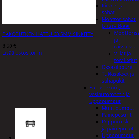
Kirveet ja
sahat
Moottorisahat
ja tarvikkeet
Moottoris
PAKOPUTKEN HATTU 63,5MM SINKITTY
ja
8,50
€
raivaussa
Lisää ostoskoriin
Viilat ja
teräketjut
Oksasilppurit
Tukkisakset ja
sahapukit
Painepesurit,
vesiautomaatit ja
uppopumput
Muut pumput
Painepesurit
Reppuruiskut
ja painepullot
Uppopumput