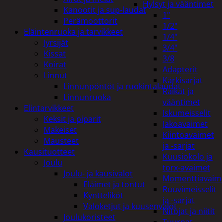
Hylsyt ja vääntimet
Kanootit ja sup-laudat
1"
Perämoottorit
1/2"
Eläintenruoka ja tarvikkeet
1/4"
Jyrsijät
3/4"
Kissat
3/8
Koirat
Adapterit
Linnut
Kärkisarjat
Linnunpöntöt ja ruokintalaudat
Räikät ja
Linnunruoka
vääntimet
Elintarvikkeet
Iskumeisselit
Keksit ja piparit
Jakoavaimet
Makeiset
Kiintoavaimet
Mausteet
ja -sarjat
Kausituotteet
Kuusiokolo ja
Joulu
torx-avaimet
Joulu- ja kausivalot
Momenttiavaim
Eläimet ja tontut
Ruuvimeisselit
Kyntteliköt
ja -sarjat
Valoketjut ja kuusenvalot
Nitojat ja niitit
Joulukoristeet