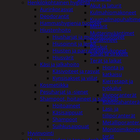
Henkilökohtainen hygienia
Akut ja laturit
Aurinkorasvat
Kulmahiomakoneet
Deodorantit
Kuumailmapuhaltim
Hammashygienia tuotteet
Mittarit
Hiustenhoito
Mutterinvääntimet
Hiusharjat ja muotoilutuotteet
Porakoneet
Hiuspinnit ja lenkit
Ruiskut
Hiusten ja parranleikkuukoneet
Sahat ja sirkkelit
Hiusvärit
Terät ja laikat
Käsi ja jalkahoito
Hionta ja
Käsivoiteet ja rasvat
katkaisu
Kynsisakset ja viilat
Kierretapit ja
Kosmetiikka
työkalut
Pesuharjat ja -sienet
Kiviporanterät
Shampoot, hoitaineet ja saippuat
Kuviosahanterä
Hoitoaineet
Lasi- ja
Käsisaippuat
tiiliporanterät
Shampoot
Metalliporanter
Suihkusaippuat
Monitoimikone
Hyvinvointi
terät
Muu kauneuden ja terveydenhoito