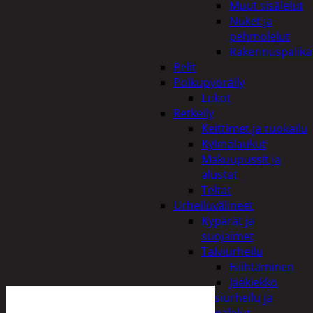
Muut sisälelut
Nuket ja
pehmolelut
Rakennuspalika
Pelit
Polkupyöräily
Lukot
Retkeily
Keittimet ja ruokailu
Kylmälaukut
Makuupussit ja
alustat
Teltat
Urheiluvälineet
Kypärät ja
suojaimet
Talviurheilu
Hiihtäminen
Jääkiekko
Vesiurheilu ja