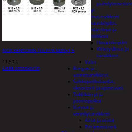
jäähdytinnestee
Öljyt
Perävaunutarvikkeet
Hinausköydet,
kiristysliinat ja
kiinnikkeet
Hinausköydet
Kiristysliinat ja
NOX SENSORIN TULPPA M20×1,5
tarvikkeet
11,50
€
Valot
Lisää ostoskoriin
Rengas ja -
vannetarvikkeet
Sähköpotkulaudat,
skootterit ja ajoneuvot
Tukkikärryt ja
juontopulkat
Veneet ja
veneilytarvikkeet
Airot ja melat
Perämoottorit