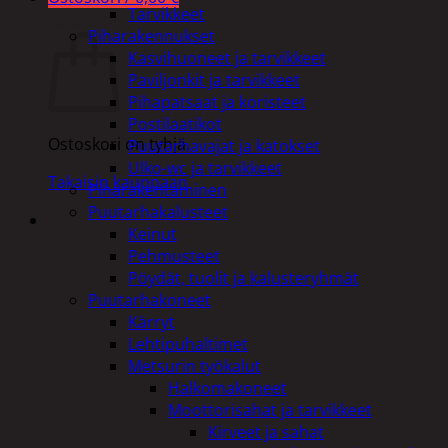
Tarvikkeet
Ostoskori
Piharakennukset
Kasvihuoneet ja tarvikkeet
Paviljonkit ja tarvikkeet
Pihapatsaat ja koristeet
Postilaatikot
Ostoskori on tyhjä.
Puutarhavajat ja katokset
Ulko-wc ja tarvikkeet
Takaisin kauppaan
Piharakentaminen
Puutarhakalusteet
Keinut
Pehmusteet
Pöydät, tuolit ja kalusteryhmät
Puutarhakoneet
Kärryt
Lehtipuhaltimet
Metsurin työkalut
Halkomakoneet
Moottorisahat ja tarvikkeet
Kirveet ja sahat