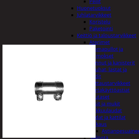
Peilit
Huonetuoksut
Juhlatarvikkeet
Koristelu
Paketointi
Keittiö ja taloustarvikkeet
Aterimet
Juomapullot ja
termokset
Kannut ja kanisterit
Kauhat, lastat ja
sudit
Kattaustarvikkeet
Kertakäyttöastiat
Lautaset
Lasit ja mukit
Leikkuulaudat
Padat ja kattilat
Tiskaus
Astianpesuaine
Säilöntä