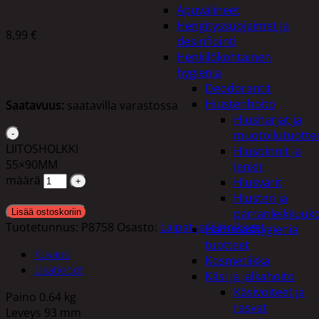
Apuvälineet
Hengityssuojaimet ja
8,99
€
desinfiointi
Henkilökohtainen
hygienia
Deodorantit
Hiustenhoito
Saatavuus:
saatavilla varastossa
Hiusharjat ja
muotoilutuotte
LIITOSHOLKKI
Hiuspinnit ja
55×90MM
lenkit
määrä
Hiusvärit
Hiusten ja
parranleikkuuk
Lisää ostoskoriin
Tuotetunnus:
P8758
Osasto:
Laipat ja kiinnikkeet
Hammashygienia
tuotteet
Kuvaus
Kosmetiikka
Lisätiedot
Käsi ja jalkahoito
Käsivoiteet ja
Paino 0.64 kg
rasvat
Leveys 93 mm