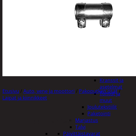
Tuotevalikoima
Poistotuotteet
Kausituotteet
Joulu
Joulu- ja kausivalot
Eläimet ja
tontut
Kyntteliköt
Valoketjut ja
kuusenvalot
Joulukoristeet
Kranssit ja
asetelmat
Etusivu
/
Auto, vene ja moottori
/
Pakoputken osat
/
Tontut ja
Laipat ja kiinnikkeet
muut
Joulutekstiilit
Paketointi
LIITOSHOLKKI 55×90MM
Marjastus
Talvi
Päivittäistavarat