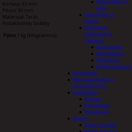
Kynsisakset ja
Korkeus 63 mm
viilat
Pituus 90 mm
Pesuharjat ja -
Materiaali Teräs
sienet
Pintakäsittely Sinkitty
Shampoot,
hoitaineet ja
Paino
1 kg (kilogramma)
saippuat
Hoitoaineet
Käsisaippuat
Shampoot
Tutustu myös
Suihkusaippuat
Hyvinvointi
Muu kauneuden ja
terveydenhoito
Pyykinpesu
Kuivaus
Pesuaineet
Pesupussit
Siivous
Liinat ja sienet
Mopit, harjat ja