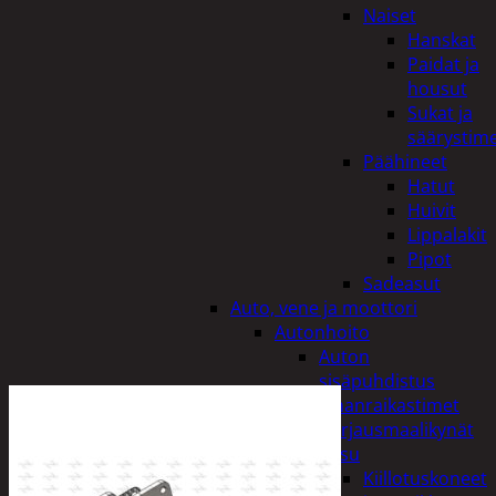
Naiset
Hanskat
Paidat ja
housut
Sukat ja
säärystim
Päähineet
Hatut
Huivit
Lippalakit
Pipot
Sadeasut
Auto, vene ja moottori
Autonhoito
Auton
sisäpuhdistus
Ilmanraikastimet
Korjausmaalikynät
Pesu
Kiillotuskoneet