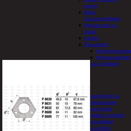
varret
Muut
siivoustarvikkeet
Roskapussit ja -
astiat
Sankot
Pesuaineet
Viemärinavausa
Yleispesuaineet
Eläintenruoka ja tarvikkeet
Jyrsijät
Kissat
Koirat
Linnut
Linnunpöntöt ja
ruokintalaudat
Linnunruoka
Kodin elektroniikka ja laitteet
Imurit ja tarvikkeet
Kaapelit ja johdot