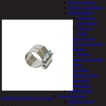
Tyynyt ja peitot
Verhot ja tarvikkeet
Vuodevaatteet
Lakanat ja
tyynynlinat
Tyynyt ja
peitot
Kylpyhuone ja sauna
Harjat ja pesuaineet
Kalusteet
Mittarit
Kiukaat ja tarvikkeet
Tuoksut
Kynttilät ja lyhdyt
Kynttilät ja lyhdyt
Led-kynttilät
Lyhtytelineet
Pöytäkynttilät
Sisustusesineet
JOUSTO PURISTIN 101,6/106,6
Kalvot ja tarrat