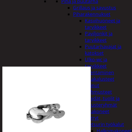
Piha ja puutarha
Grillaus ja savustus
Piharakennukset
Kasvihuoneet ja
tarvikkeet
Paviljonkit ja
tarvikkeet
Puutarhavajat ja
katokset
Ulko-wc ja
tarvikkeet
Piharakentaminen
Puutarhakalusteet
Keinut
Pehmusteet
Pöydät, tuolit ja
kalusteryhmät
Puutarhakoneet
Kärryt
Metsurin työkalut
Halkomakoneet