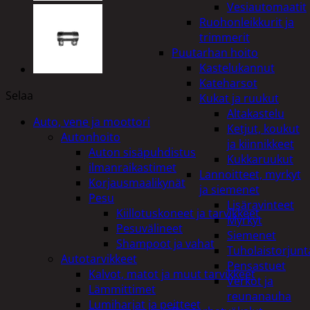
Vesiautomaatit
Ruohonleikkurit ja
trimmerit
Puutarhan hoito
Kastelukannut
Kateharsot
Selaa
Kukat ja ruukut
Altakastelu
Auto, vene ja moottori
Ketjut, koukut
Autonhoito
ja kiinnikkeet
Auton sisäpuhdistus
Kukkaruukut
ilmanraikastimet
Lannoitteet, myrkyt
Korjausmaalikynät
ja siemenet
Pesu
Lisäravinteet
Kiillotuskoneet ja tarvikkeet
Myrkyt
Pesuvälineet
Siemenet
Shampoot ja vahat
Tuholaistorjunt
Autotarvikkeet
Pensastuet
Kalvot, matot ja muut tarvikkeet
Verkot ja
Lämmittimet
reunanauha
Lumiharjat ja peitteet