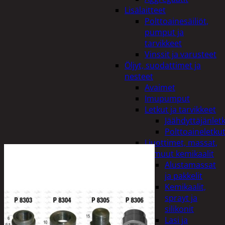
Lisälaitteet
Polttoainesäiliöt,
pumput ja
tarvikkeet
Vinssit ja varusteet
Öljyt, suodattimet ja
nesteet
Avaimet
Imupumput
Letkut ja tarvikkeet
Jäähdyttäjänlet
Polttoaineletku
Liuottimet, massat,
ja muut kemikaalit
Alustamassat
ja pakkelit
Kemikaalit,
sprayt ja
silikonit
Lasi ja