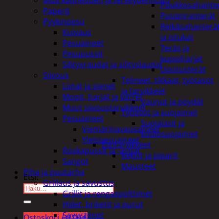
Puukkosahante
Paperit
Puuporanterät
Pyykinpesu
Reikäsahanterä
Kuivaus
ja istukat
Pesuaineet
Teräs ja
Pesupussit
kuppiharjat
Silitysraudat ja silityslaudat
Upotusterät
Siivous
Telineet, tikkaat, työtasot
Liinat ja sienet
ja tarvikkeet
Mopit, harjat ja varret
Vaunut ja pöydät
Muut siivoustarvikkeet
Työasut ja suojaimet
Pesuaineet
Suojalasit ja
Viemärinavausaineet
kuulosuojaimet
Yleispesuaineet
Elintarvikkeet
Roskapussit ja -astiat
Keksit ja piparit
Sangot
Mausteet
Piha ja puutarha
Etsi:
Grillaus ja savustus
Grillit ja rengaspolttimet
Hiilet, briketit ja purut
Savustimet
Ostoskori /
0,00
€