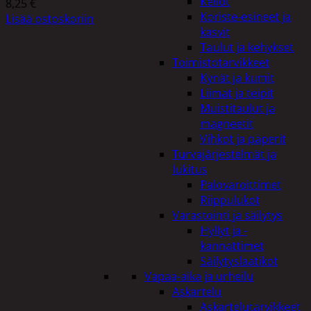
Kellot
8,25
€
Koriste-esineet ja
Lisää ostoskoriin
kasvit
Taulut ja kehykset
Toimistotarvikkeet
Kynät ja kumit
Liimat ja teipit
Muistitaulut ja
magneetit
Vihkot ja paperit
Turvajärjestelmät ja
lukitus
Palovaroittimet
Riippulukot
Varastointi ja säilytys
Hyllyt ja -
kannattimet
Säilytyslaatikot
Vapaa-aika ja urheilu
Askartelu
Askartelutarvikkeet