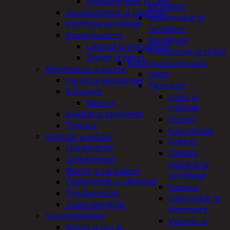
Kylpypyyhkeet ja takit
tarvikkeet
Sisustustyynyt ja päälliset
Maaliruiskut ja
Verhot ja tarvikkeet
tarvikkeet
Vuodevaatteet
Naulaimet
Lakanat ja tyynynlinat
Pulttipyssyt ja räikät
Tyynyt ja peitot
Rakennusmateriaalit
Kylpyhuone ja sauna
Listat
Harjat ja pesuaineet
Pienrauta
Kalusteet
Lukot ja
Mittarit
hakaset
Kiukaat ja tarvikkeet
Koukut
Tuoksut
Kalustejalat
Kynttilät ja lyhdyt
Kulmat
Led-kynttilät
Sakkelit,
Lyhtytelineet
pylpyrät ja
Muotit ja tarvikkeet
tarvikkeet
Öljykynttilät ja ulkotulet
Saranat
Pöytäkynttilät
Vaijerilukot ja
Tuoksukynttilät
klemmarit
Sisustusesineet
Vetimet ja
Kalvot ja tarrat