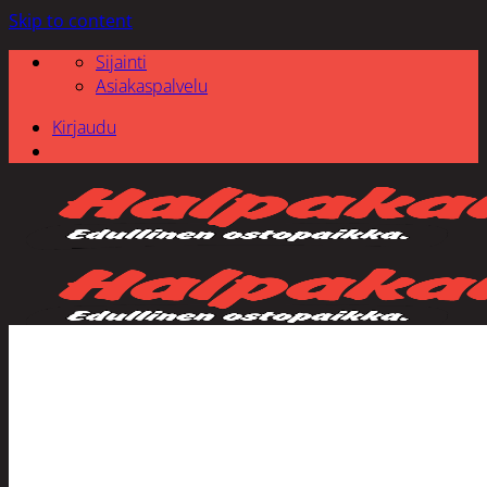
Skip to content
Sijainti
Asiakaspalvelu
Kirjaudu
Etsi: