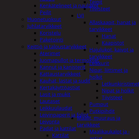
Teipit
Kenkätelineet ja naulakot
Tiivisteet
Peilit
LVI
Huonetuoksut
Allaskaapit, hanat ja
Juhlatarvikkeet
tarvikkeet
Koristelu
Hanat
Paketointi
Kaapistot
Keittiö ja taloustarvikkeet
Hajulukot, kaivot ja
Aterimet
tarvikkeet
Juomapullot ja termokset
Leikkurit
Kannut ja kanisterit
Nipat, liittimet ja
Kattaustarvikkeet
holkit
Kauhat, lastat ja sudit
Letkunkiristime
Kertakäyttöastiat
Nipat ja holkit
Lasit ja mukit
Tiivisteet
Lautaset
Pumput
Leikkuulaudat
Putkipihdit
Leivinpaperit ja foliot
Maalit, muuraus ja
Leivonta
tarvikkeet
Padat ja kattilat
Maalikaukalot ja -
Kattilat
astiat