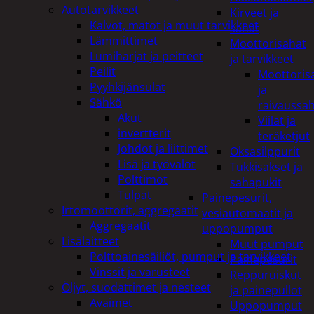
Autotarvikkeet
Kirveet ja
Kalvot, matot ja muut tarvikkeet
sahat
Lämmittimet
Moottorisahat
Lumiharjat ja peitteet
ja tarvikkeet
Peilit
Moottoris
Pyyhkijänsulat
ja
Sähkö
raivaussa
Akut
Viilat ja
invertterit
teräketjut
Johdot ja liittimet
Oksasilppurit
Lisä ja työvalot
Tukkisakset ja
Polttimot
sahapukit
Tulpat
Painepesurit,
Irtomoottorit, aggregaatit
vesiautomaatit ja
Aggregaatit
uppopumput
Lisälaitteet
Muut pumput
Polttoainesäiliöt, pumput ja tarvikkeet
Painepesurit
Vinssit ja varusteet
Reppuruiskut
Öljyt, suodattimet ja nesteet
ja painepullot
Avaimet
Uppopumput