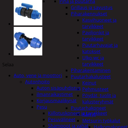
Piha ja puutarha
Grillaus ja savustus
Piharakennukset
Kasvihuoneet ja
tarvikkeet
Paviljonkit ja
tarvikkeet
Puutarhavajat ja
katokset
Ulko-wc ja
tarvikkeet
Selaa
Piharakentaminen
Auto, vene ja moottori
Puutarhakalusteet
Autonhoito
Keinut
Auton sisäpuhdistus
Pehmusteet
ilmanraikastimet
Pöydät, tuolit ja
Korjausmaalikynät
kalusteryhmät
Pesu
Puutarhakoneet
Kiillotuskoneet ja tarvikkeet
Kärryt
Pesuvälineet
Metsurin työkalut
Shampoot ja vahat
Halkomakoneet