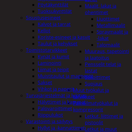
Pöytäkynttilät
Maalit, lakat ja
Tuoksukynttilät
ohentimet
Sisustusesineet
Liuottimet
Kalvot ja tarrat
Metallimaalit
Kellot
Spraymaalit ja
Koriste-esineet ja kasvit
-lakat
Taulut ja kehykset
Talomaalit
Toimistotarvikkeet
Muuraus, tapetointi
Kynät ja kumit
ja laatoitus
Laminointi
Pensselit telat ja
Liimat ja teipit
lastat
Muistitaulut ja magneetit
Sekoittimet
Sakset
Suojaus
Vihkot ja paperit
Muut työkalut ja
Turvajärjestelmät ja lukitus
tarvikkeet
Hälyttimet ja kamerat
Paineilmatyökalut ja
Palovaroittimet
kompressorit
Riippulukot
Letkut, liittimet ja
Varastointi ja säilytys
pistoolit
Hyllyt ja -kannattimet
Letkut ja muut