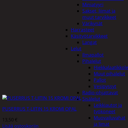
Miniatyyri
Sakset, liimat ja
muut tarvikkeet
Värikynät
Harrasteet
Käsityötarvikkeet
Langat
Lelut
Ilmapallot
Pihalelut
Hiekkalaatikkole
Muut pihalelut
Pallot
Vesipyssyt
Radio-ohjattavat
Sisälelut
Leikkiautot ja
PUSERRUS T-LIITIN 15 KROMI OPAL
työkoneet
Muovailuvahat
13,50
€
ja limat
Lisää ostoskoriin