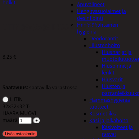
holkit
Apuvälineet
Hengityssuojaimet ja
desinfiointi
LIITIN 32×32×32 T-HAARA MUOVI
Henkilökohtainen
hygienia
Deodorantit
Hiustenhoito
Hiusharjat ja
8,25
€
muotoilutuotte
Hiuspinnit ja
lenkit
Hiusvärit
Hiusten ja
Saatavuus:
saatavilla varastossa
parranleikkuuk
LIITIN
Hammashygienia
32×32×32 T-
tuotteet
HAARA MUOVI
Kosmetiikka
määrä
Käsi ja jalkahoito
Käsivoiteet ja
rasvat
Lisää ostoskoriin