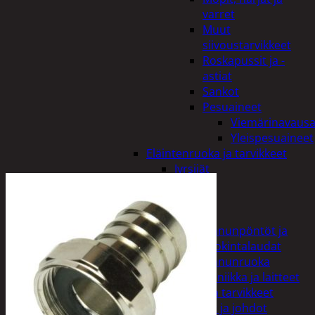
varret
Muut
siivoustarvikkeet
Roskapussit ja -
astiat
Sankot
Pesuaineet
Viemärinavausa
Yleispesuaineet
Eläintenruoka ja tarvikkeet
Jyrsijät
Kissat
Koirat
Linnut
Linnunpöntöt ja
ruokintalaudat
Linnunruoka
Kodin elektroniikka ja laitteet
Imurit ja tarvikkeet
Kaapelit ja johdot