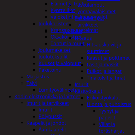
Eläimet ja tontut
Taskulamput
Kyntteliköt
Työmaavalaisimet
Valoketjut ja kuusenvalot
Taskulamput
Joulukoristeet
Tarvikkeet
Kranssit ja asetelmat
Työkalut
Oksakoristeet
Hitsaus
Tontut ja muut
Hitsauskolvit ja
Joulumakeiset
suuttimet
Joulutekstiilit
Kaasut ja polttimet
Kuuset ja valopuut
Lasit ja maskit
Paketointi
Puikot ja langat
Marjastus
Tinakolvit ja tinat
Talvi
Imurit
Lumityövälineet
Käsityökalut
Kodin elektroniikka ja laitteet
Erikoistyökalut
Imurit ja tarvikkeet
Hionta ja puhdistus
Imurit
Tyynyt ja
Pölypussit
paperit
Kaapelit ja johdot
Viilat ja
Äänikaapelit
teräsharjat