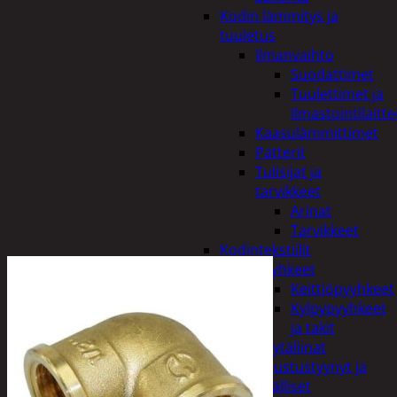
Kodin lämmitys ja
tuuletus
Ilmanvaihto
Suodattimet
Tuulettimet ja
Ilmastointilaitte
Kaasulämmittimet
Patterit
Tulisijat ja
tarvikkeet
Arinat
Tarvikkeet
Kodintekstiilit
Pyyhkeet
Keittiöpyyhkeet
Kylpypyyhkeet
ja takit
Pöytäliinat
Sisustustyynyt ja
päälliset