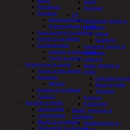
Matot
Teipit
Pöytäliinat
Tiivisteet
Pyyhkeet
LVI
Keittiöpyyhkeet
Allaskaapit, hanat ja
Kylpypyyhkeet ja takit
tarvikkeet
Sisustustyynyt ja päälliset
Hanat
Verhot ja tarvikkeet
Kaapistot
Vuodevaatteet
Hajulukot, kaivot ja
Lakanat ja tyynynlinat
tarvikkeet
Tyynyt ja peitot
Leikkurit
Kylpyhuone ja sauna
Nipat, liittimet ja
Harjat ja pesuaineet
holkit
Kalusteet
Letkunkiristime
Mittarit
Nipat ja holkit
Kiukaat ja tarvikkeet
Tiivisteet
Tuoksut
Pumput
Kynttilät ja lyhdyt
Putkipihdit
Led-kynttilät
Maalit, muuraus ja
Lyhtytelineet
tarvikkeet
Muotit ja tarvikkeet
Maalikaukalot ja -
Öljykynttilät ja ulkotulet
astiat