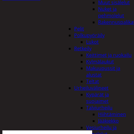
Muut sisälelut
Nuket ja
pehmolelut
Rakennuspalika
Pelit
Polkupyöräily
Lukot
Retkeily
Keittimet ja ruokailu
Kylmälaukut
Makuupussit ja
alustat
Teltat
Urheiluvälineet
Kypärät ja
suojaimet
Talviurheilu
Hiihtäminen
Jääkiekko
Vesiurheilu ja