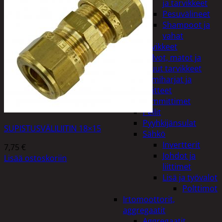
ja tarvikkeet
Pesuvälineet
Shampoot ja
vahat
Autotarvikkeet
Kalvot, matot ja
muut tarvikkeet
Lumiharjat ja
peitteet
Lämmittimet
Peilit
Pyyhkijänsulat
SUPISTUSVÄLILIITIN 18×15
Sähkö
Invertterit
7,75
€
Johdot ja
Lisää ostoskoriin
liittimet
Lisä ja työvalot
Polttimot
Irtomoottorit,
aggregaatit
Aggregaatit