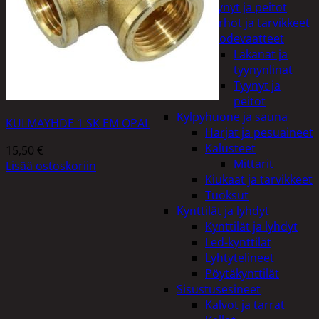
Tyynyt ja peitot
Verhot ja tarvikkeet
Vuodevaatteet
Lakanat ja
tyynynlinat
Tyynyt ja
peitot
Kylpyhuone ja sauna
KULMAYHDE 1 SK EM OPAL
Harjat ja pesuaineet
Kalusteet
15,50
€
Mittarit
Lisää ostoskoriin
Kiukaat ja tarvikkeet
Tuoksut
Kynttilät ja lyhdyt
Kynttilät ja lyhdyt
Led-kynttilät
Lyhtytelineet
Pöytäkynttilät
Sisustusesineet
Kalvot ja tarrat