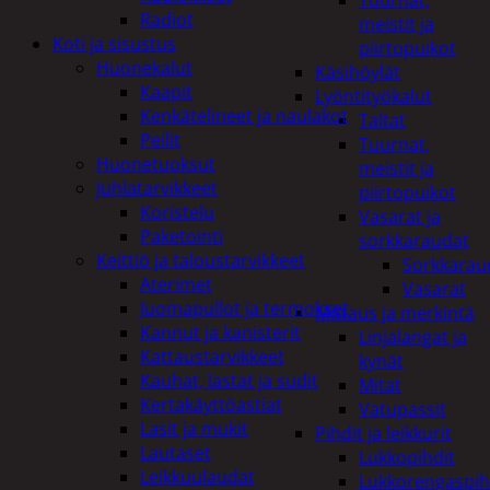
Tuurnat,
Radiot
meistit ja
Koti ja sisustus
piirtopuikot
Huonekalut
Käsihöylät
Kaapit
Lyöntityökalut
Kenkätelineet ja naulakot
Taltat
Peilit
Tuurnat,
Huonetuoksut
meistit ja
Juhlatarvikkeet
piirtopuikot
Koristelu
Vasarat ja
Paketointi
sorkkaraudat
Keittiö ja taloustarvikkeet
Sorkkarau
Aterimet
Vasarat
Juomapullot ja termokset
Mittaus ja merkintä
Kannut ja kanisterit
Linjalangat ja
Kattaustarvikkeet
kynät
Kauhat, lastat ja sudit
Mitat
Kertakäyttöastiat
Vatupassit
Lasit ja mukit
Pihdit ja leikkurit
Lautaset
Lukkopihdit
Leikkuulaudat
Lukkorengaspih