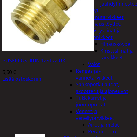
jäähdytinnestee
Öljyt
Perävaunutarvikkeet
Hinausköydet,
kiristysliinat ja
kiinnikkeet
Hinausköydet
Kiristysliinat ja
tarvikkeet
PUSERRUSLIITIN 12×172 UK
Valot
Rengas ja -
5,50
€
vannetarvikkeet
Lisää ostoskoriin
Sähköpotkulaudat,
skootterit ja ajoneuvot
Tukkikärryt ja
juontopulkat
Veneet ja
veneilytarvikkeet
Airot ja melat
Perämoottorit