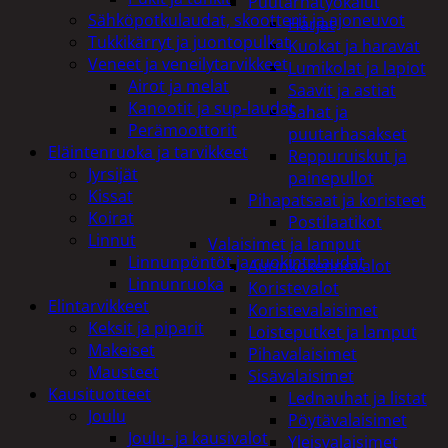
Puutarhatyökalut
Sähköpotkulaudat, skootterit ja ajoneuvot
Harjat
Tukkikärryt ja juontopulkat
Kuokat ja haravat
Veneet ja veneilytarvikkeet
Lumikolat ja lapiot
Airot ja melat
Saavit ja astiat
Kanootit ja sup-laudat
Sahat ja
Perämoottorit
puutarhasakset
Eläintenruoka ja tarvikkeet
Reppuruiskut ja
Jyrsijät
painepullot
Kissat
Pihapatsaat ja koristeet
Koirat
Postilaatikot
Linnut
Valaisimet ja lamput
Linnunpöntöt ja ruokintalaudat
Aurinkokennovalot
Linnunruoka
Koristevalot
Elintarvikkeet
Koristevalaisimet
Keksit ja piparit
Loisteputket ja lamput
Makeiset
Pihavalaisimet
Mausteet
Sisävalaisimet
Kausituotteet
Lednauhat ja listat
Joulu
Pöytävalaisimet
Joulu- ja kausivalot
Yleisvalaisimet