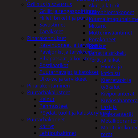
Grillaus ja savustus
Akut ja laturit
Grillit ja rengaspolttimet
Kulmahiomakoneet
Hiilet, briketit ja purut
Kuumailmapuhaltim
Savustimet
Mittarit
Tarvikkeet
Mutterinvääntimet
Piharakennukset
Porakoneet
Kasvihuoneet ja tarvikkeet
Ruiskut
Paviljonkit ja tarvikkeet
Sahat ja sirkkelit
Pihapatsaat ja koristeet
Terät ja laikat
Postilaatikot
Hionta ja
Puutarhavajat ja katokset
katkaisu
Ulko-wc ja tarvikkeet
Kierretapit ja
Piharakentaminen
työkalut
Puutarhakalusteet
Kiviporanterät
Keinut
Kuviosahanterä
Pehmusteet
Lasi- ja
Pöydät, tuolit ja kalusteryhmät
tiiliporanterät
Puutarhakoneet
Metalliporanter
Kärryt
Monitoimikone
Lehtipuhaltimet
terät