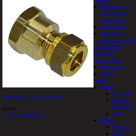
uimalelut
Kylpytynnyrit,
uima-altaat,
porealtaat
Uima-altaat
Uimalelut ja
kelluntavälineet
Vaatteet ja asusteet
Heijastimet
Laukut ja reput
Käsilaukut
Reput
Vaatteet
Lapset
Asusteet
PUSERRUSLIITIN 12×1/2 SK
Hanskat
ja lapaset
6,25
€
Sukat
Lisää ostoskoriin
Miehet
Hanskat
Sukat