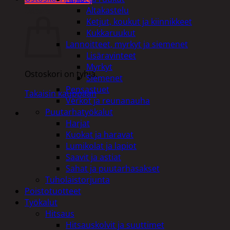
Ostoskori
Altakastelu
Ketjut, koukut ja kiinnikkeet
Kukkaruukut
Lannoitteet, myrkyt ja siemenet
Lisäravinteet
Myrkyt
Ostoskori on tyhjä.
Siemenet
Pensastuet
Takaisin kauppaan
Verkot ja reunanauha
Puutarhatyökalut
Harjat
Kuokat ja haravat
Lumikolat ja lapiot
Saavit ja astiat
Sahat ja puutarhasakset
Tuholaistorjunta
Poistotuotteet
Työkalut
Hitsaus
Hitsauskolvit ja suuttimet