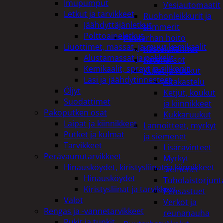
Imupumput
Vesiautomaatit
Letkut ja tarvikkeet
Ruohonleikkurit ja
Jäähdyttäjänletkut
trimmerit
Polttoaineletkut
Puutarhan hoito
Liuottimet, massat, ja muut kemikaalit
Kastelukannut
Alustamassat ja pakkelit
Kateharsot
Kemikaalit, sprayt ja silikonit
Kukat ja ruukut
Lasi ja jäähdytinnesteet
Altakastelu
Öljyt
Ketjut, koukut
Suodattimet
ja kiinnikkeet
Pakoputken osat
Kukkaruukut
Laipat ja kiinnikkeet
Lannoitteet, myrkyt
Putket ja kulmat
ja siemenet
Tarvikkeet
Lisäravinteet
Perävaunutarvikkeet
Myrkyt
Hinausköydet, kiristysliinat ja kiinnikkeet
Siemenet
Hinausköydet
Tuholaistorjunt
Kiristysliinat ja tarvikkeet
Pensastuet
Valot
Verkot ja
Rengas ja -vannetarvikkeet
reunanauha
Pukit ja tunkit