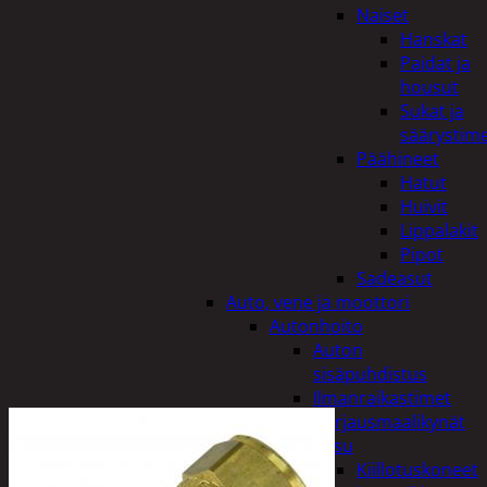
Naiset
Hanskat
Paidat ja
housut
Sukat ja
säärystim
Päähineet
Hatut
Huivit
Lippalakit
Pipot
Sadeasut
Auto, vene ja moottori
Autonhoito
Auton
sisäpuhdistus
Ilmanraikastimet
Korjausmaalikynät
Pesu
Kiillotuskoneet