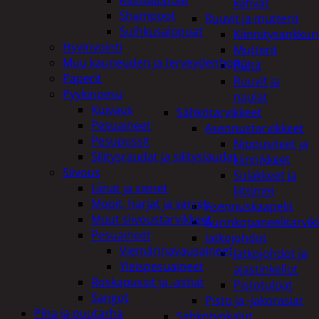
kahvat
Shampoot
Ruuvit ja mutterit
Suihkusaippuat
Kiinnitysankkuri
Hyvinvointi
Mutterit
Muu kauneuden ja terveydenhoito
Pultit
Paperit
Ruuvit ja
Pyykinpesu
naulat
Kuivaus
Sähkötarvikkeet
Pesuaineet
Asennustarvikkeet
Pesupussit
Nippusiteet ja
Silitysraudat ja silityslaudat
kiinnikkeet
Siivous
Sulakkeet ja
Liinat ja sienet
liittimet
Mopit, harjat ja varret
Asennuskaapelit
Muut siivoustarvikkeet
Aurinkopaneelitarvik
Pesuaineet
Jatkojohdot
Viemärinavausaineet
Jatkojohdot ja
Yleispesuaineet
ajastinkellot
Roskapussit ja -astiat
Pistotulpat
Sangot
Pisto ja -jakorasiat
Piha ja puutarha
Sähkötyökalut