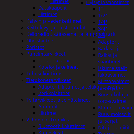
Liittimet
Hylsyt ja vääntimet
Datakaapelit
1"
Liittimet
1/2"
Kahvin ja vedenkeittimet
1/4"
Keittolevyt ja paistoraudat
3/4"
Kelloradiot, sääasemat ja lämpömittarit
3/8
Oheislaitteet
Adapterit
Paristot
Kärkisarjat
Puhelintarvikkeet
Räikät ja
Johdot ja laturit
vääntimet
Kotelot ja telineet
Iskumeisselit
Tehosekoittimet
Jakoavaimet
Tietokonetarvikkeet
Kiintoavaimet
Adapterit, liittimet ja telakointiasemat
ja -sarjat
Verkkolaitteet
Kuusiokolo ja
Tv-tarvikkeet ja seinätelineet
torx-avaimet
Antennit
Momenttiavaim
Liittimet
Ruuvimeisselit
Viihde-elektroniikka
ja -sarjat
Bluetooth kaiuttimet
Nitojat ja niitit
Kuulokkeet