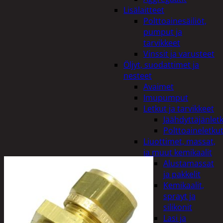
Lisälaitteet
Polttoainesäiliöt,
pumput ja
tarvikkeet
Vinssit ja varusteet
Öljyt, suodattimet ja
nesteet
Avaimet
Imupumput
Letkut ja tarvikkeet
Jäähdyttäjänlet
Polttoaineletku
Liuottimet, massat,
ja muut kemikaalit
Alustamassat
ja pakkelit
Kemikaalit,
sprayt ja
silikonit
Lasi ja