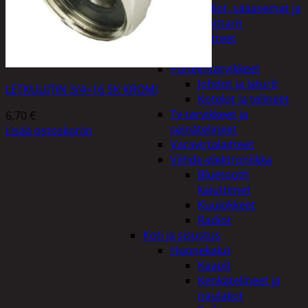
Kelloradiot, sääasemat ja
lämpömittarit
Oheislaitteet
Paristot
Puhelintarvikkeet
Johdot ja laturit
LETKULIITIN 3/4×16 SK KROMI
Kotelot ja telineet
Tv-tarvikkeet ja
6,70
€
seinätelineet
Lisää ostoskoriin
Varavirtalaitteet
Viihde-elektroniikka
Bluetooth
kaiuttimet
Kuulokkeet
Radiot
Koti ja sisustus
Huonekalut
Kaapit
Kenkätelineet ja
naulakot