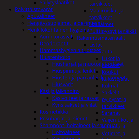
Säilytyslaatikot
tarvikkeet
Päivittäistavarat
Maaliruiskut ja
Apuvälineet
tarvikkeet
Hengityssuojaimet ja desinfiointi
Naulaimet
Henkilökohtainen hygienia
Pulttipyssyt ja räikät
Aurinkorasvat
Rakennusmateriaalit
Deodorantit
Listat
Hammashygienia tuotteet
Pienrauta
Hiustenhoito
Lukot ja
Hiusharjat ja muotoilutuotteet
hakaset
Hiuspinnit ja lenkit
Koukut
Hiusten ja parranleikkuukoneet
Kalustejalat
Hiusvärit
Kulmat
Käsi ja jalkahoito
Sakkelit,
Käsivoiteet ja rasvat
pylpyrät ja
Kynsisakset ja viilat
tarvikkeet
Kosmetiikka
Saranat
Pesuharjat ja -sienet
Vaijerilukot ja
Shampoot, hoitaineet ja saippuat
klemmarit
Hoitoaineet
Vetimet ja
Käsisaippuat