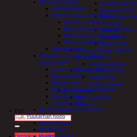
Metsurin työkalut
Puukkosahante
Halkomakoneet
Puuporanterät
Moottorisahat ja tarvikkeet
Reikäsahanterä
Kirveet ja sahat
ja istukat
Moottorisahat ja raivaussahat
Teräs ja
Tukkisakset ja sahapukit
kuppiharjat
Viilat ja teräketjut
Upotusterät
Oksasilppurit
Telineet, tikkaat, työtasot
Painepesurit, vesiautomaatit ja
ja tarvikkeet
uppopumput
Vaunut ja pöydät
Letkut ja muut tarvikkeet
Työasut ja suojaimet
Muut pumput
Suojalasit ja
Painepesurit
kuulosuojaimet
Reppuruiskut ja painepullot
Elintarvikkeet
Uppopumput
Keksit ja piparit
Vesiautomaatit
Mausteet
Ruohonleikkurit ja trimmerit
Etsi:
Puutarhan hoito
Kastelukannut
Kateharsot
Ostoskori /
0,00
€
Kukat ja ruukut