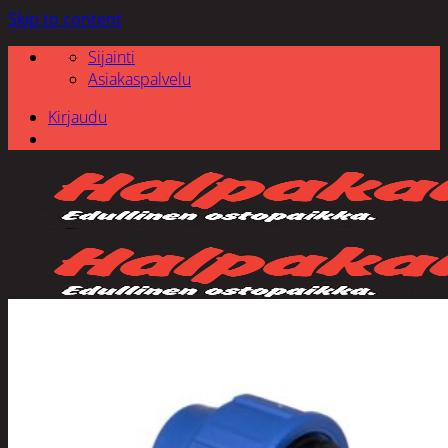
Skip to content
Sijainti
Asiakaspalvelu
Kirjaudu
Etsi: