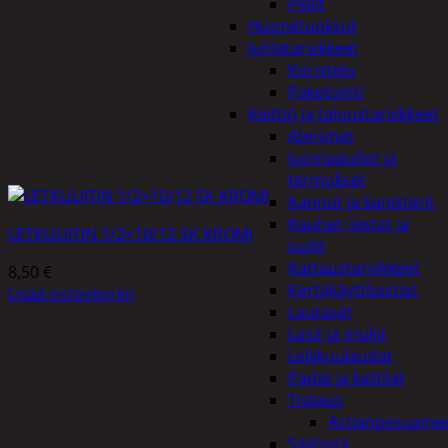
Peilit
Huonetuoksut
Juhlatarvikkeet
Koristelu
Paketointi
Keittiö ja taloustarvikkeet
Aterimet
Juomapullot ja
termokset
Kannut ja kanisterit
Kauhat, lastat ja
LETKULIITIN 1/2×10/12 SK KROMI
sudit
Kattaustarvikkeet
8,50
€
Kertakäyttöastiat
Lisää ostoskoriin
Lautaset
Lasit ja mukit
Leikkuulaudat
Padat ja kattilat
Tiskaus
Astianpesuaine
Säilöntä