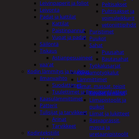
Leivinpaperit ja foliot
Peltisakset
Leivonta
Pulttisakset ja
Padat ja kattilat
voimaleikkurit
Kattilat
vetoniittipihdit
Paistinpannut
Puristimet
Vuoat ja padat
Puukot
Säilöntä
Sahat
Tiskaus
Puusahat
Astianpesuaineet
Rautasahat
vaa'at
Työkalusarjat
Kodin lämmitys ja tuuletus
Korjaamotyökalut
Ilmanvaihto
Lämmittimet
Suodattimet
Liimat, massat, teipit
Tuulettimet ja Ilmastointilaitteet
Köydet ja narut
Kaasulämmittimet
Liimapistoolit ja
Patterit
puikot
Tulisijat ja tarvikkeet
Liimat ja lukitteet
Arinat
Rasvaprässit,
Tarvikkeet
massa ja
Kodintekstiilit
uretaanipistoolit