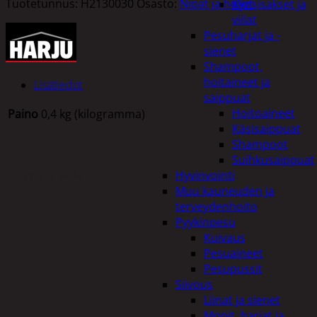
Tuotetunnus:
H2130030
Osasto:
Nipat ja holkit
Kynsisakset ja
viilat
Pesuharjat ja -
sienet
Shampoot,
hoitaineet ja
Lisätiedot
saippuat
Hoitoaineet
Paino
0,4 kg (kilogramma)
Käsisaippuat
Shampoot
Suihkusaippuat
Tutustu myös
Hyvinvointi
Muu kauneuden ja
terveydenhoito
Pyykinpesu
Kuivaus
Pesuaineet
Pesupussit
Siivous
Liinat ja sienet
Mopit, harjat ja