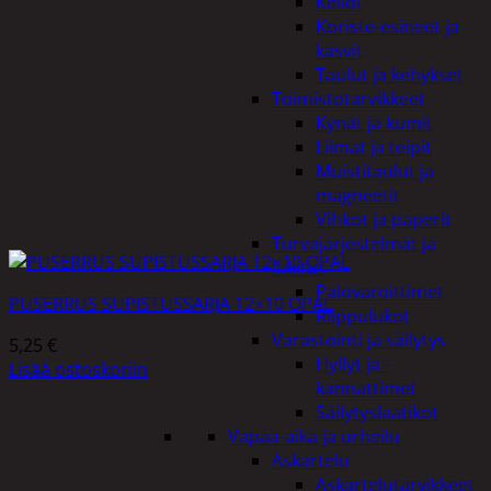
Kellot
Koriste-esineet ja
kasvit
Taulut ja kehykset
Toimistotarvikkeet
Kynät ja kumit
Liimat ja teipit
Muistitaulut ja
magneetit
Vihkot ja paperit
Turvajärjestelmät ja
lukitus
Palovaroittimet
PUSERRUS SUPISTUSSARJA 12×10 OPAL
Riippulukot
Varastointi ja säilytys
5,25
€
Hyllyt ja -
Lisää ostoskoriin
kannattimet
Säilytyslaatikot
Vapaa-aika ja urheilu
Askartelu
Askartelutarvikkeet