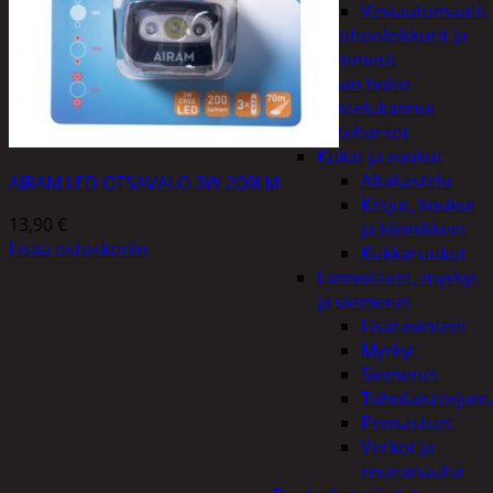
Vesiautomaatit
Ruohonleikkurit ja
trimmerit
Puutarhan hoito
Kastelukannut
Kateharsot
Kukat ja ruukut
Altakastelu
AIRAM LED OTSAVALO 3W 200LM
Ketjut, koukut
13,90
€
ja kiinnikkeet
Lisää ostoskoriin
Kukkaruukut
Lannoitteet, myrkyt
ja siemenet
Lisäravinteet
Myrkyt
Siemenet
Tuholaistorjunt
Pensastuet
Verkot ja
reunanauha