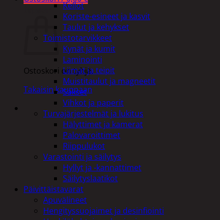
Kellot
Ostoskori
Koriste-esineet ja kasvit
Taulut ja kehykset
Toimistotarvikkeet
Kynät ja kumit
Laminointi
Liimat ja teipit
Ostoskori on tyhjä.
Muistitaulut ja magneetit
Takaisin kauppaan
Sakset
Vihkot ja paperit
Turvajärjestelmät ja lukitus
Hälyttimet ja kamerat
Palovaroittimet
Riippulukot
Varastointi ja säilytys
Hyllyt ja -kannattimet
Säilytyslaatikot
Päivittäistavarat
Apuvälineet
Hengityssuojaimet ja desinfiointi