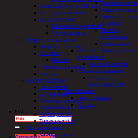
Puukkosahante
Sisustustyynyt ja päälliset
Puuporanterät
Verhot ja tarvikkeet
Reikäsahanterä
Vuodevaatteet
ja istukat
Lakanat ja tyynynlinat
Teräs ja
Tyynyt ja peitot
kuppiharjat
Kylpyhuone ja sauna
Upotusterät
Harjat ja pesuaineet
Telineet, tikkaat, työtasot
Kalusteet
ja tarvikkeet
Mittarit
Vaunut ja pöydät
Kiukaat ja tarvikkeet
Työasut ja suojaimet
Tuoksut
Suojalasit ja
Kynttilät ja lyhdyt
kuulosuojaimet
Led-kynttilät
Elintarvikkeet
Lyhtytelineet
Keksit ja piparit
Muotit ja tarvikkeet
Mausteet
Öljykynttilät ja ulkotulet
Etsi:
Pöytäkynttilät
Tuoksukynttilät
Sisustusesineet
Kalvot ja tarrat
Ostoskori /
0,00
€