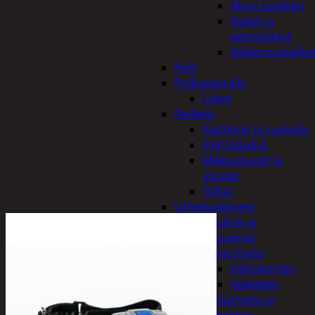
Muut sisälelut
Nuket ja
pehmolelut
Rakennuspalika
Pelit
Polkupyöräily
Lukot
Retkeily
Keittimet ja ruokailu
Kylmälaukut
Makuupussit ja
alustat
Teltat
Urheiluvälineet
Kypärät ja
suojaimet
Talviurheilu
Hiihtäminen
Jääkiekko
Vesiurheilu ja