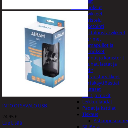
Peilit
Huonetuoksut
Juhlatarvikkeet
Koristelu
Paketointi
Keittiö ja taloustarvikkeet
Aterimet
Juomapullot ja
termokset
Kannut ja kanisterit
Kauhat, lastat ja
sudit
Kattaustarvikkeet
Kertakäyttöastiat
Lautaset
Lasit ja mukit
Leikkuulaudat
INTO OTSAVALO USB
Padat ja kattilat
Tiskaus
24,95
€
Astianpesuaine
Lue Lisää
Säilöntä