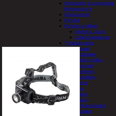
Kelloradiot, sääasemat ja
lämpömittarit
Oheislaitteet
Paristot
Puhelintarvikkeet
Johdot ja laturit
Kotelot ja telineet
Tv-tarvikkeet ja
seinätelineet
Varavirtalaitteet
Viihde-elektroniikka
Bluetooth
kaiuttimet
Kuulokkeet
Radiot
Koti ja sisustus
Huonekalut
Kaapit
Kenkätelineet ja
naulakot