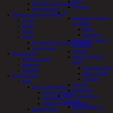
Teipit
Kanootit ja sup-laudat
Tiivisteet
Perämoottorit
LVI
Eläintenruoka ja tarvikkeet
Allaskaapit, hanat ja
Jyrsijät
tarvikkeet
Kissat
Hanat
Koirat
Kaapistot
Linnut
Hajulukot, kaivot ja
Linnunpöntöt ja ruokintalaudat
tarvikkeet
Linnunruoka
Leikkurit
Elintarvikkeet
Nipat, liittimet ja
Keksit ja piparit
holkit
Makeiset
Letkunkiristime
Mausteet
Nipat ja holkit
Kausituotteet
Tiivisteet
Joulu
Pumput
Joulu- ja kausivalot
Putkipihdit
Eläimet ja tontut
Maalit, muuraus ja
Kyntteliköt
tarvikkeet
Valoketjut ja kuusenvalot
Maalikaukalot ja -
Joulukoristeet
astiat