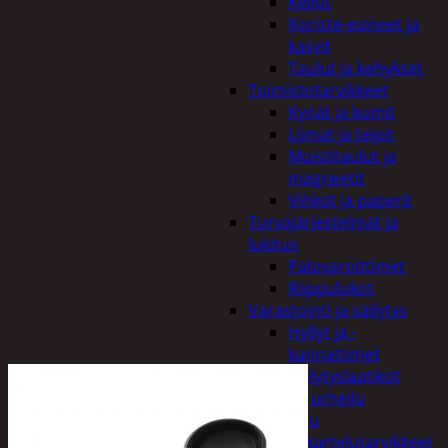
Kellot
Koriste-esineet ja
kasvit
Taulut ja kehykset
Toimistotarvikkeet
Kynät ja kumit
Liimat ja teipit
Muistitaulut ja
magneetit
Vihkot ja paperit
Turvajärjestelmät ja
lukitus
Palovaroittimet
Riippulukot
Varastointi ja säilytys
Hyllyt ja -
kannattimet
Säilytyslaatikot
Vapaa-aika ja urheilu
Askartelu
Askartelutarvikkeet