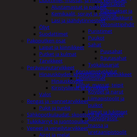
Liuottimet, massat, ja muut kemikaalit
Peltisakset
Alustamassat ja pakkelit
Pulttisakset ja
Kemikaalit, sprayt ja silikonit
voimaleikkurit
Lasi ja jäähdytinnesteet
vetoniittipihdit
Öljyt
Puristimet
Suodattimet
Puukot
Pakoputken osat
Sahat
Laipat ja kiinnikkeet
Puusahat
Putket ja kulmat
Rautasahat
Tarvikkeet
Työkalusarjat
Perävaunutarvikkeet
Korjaamotyökalut
Hinausköydet, kiristysliinat ja kiinnikkeet
Lämmittimet
Hinausköydet
Liimat, massat, teipit
Kiristysliinat ja tarvikkeet
Köydet ja narut
Valot
Liimapistoolit ja
Rengas ja -vannetarvikkeet
puikot
Pukit ja tunkit
Liimat ja lukitteet
Sähköpotkulaudat, skootterit ja ajoneuvot
Rasvaprässit,
Tukkikärryt ja juontopulkat
massa ja
Veneet ja veneilytarvikkeet
uretaanipistoolit
Airot ja melat