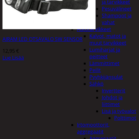
ja tarvikkeet
Pesuvälineet
Shampoot ja
vahat
Autotarvikkeet
Kalvot, matot ja
AIRAM LED OTSAVALO 5W SENSOR
muut tarvikkeet
Lumiharjat ja
12,95
€
peitteet
Lue Lisää
Lämmittimet
Peilit
Pyyhkijänsulat
Sähkö
Invertterit
Johdot ja
liittimet
Lisä ja työvalot
Polttimot
Irtomoottorit,
aggregaatit
Aggregaatit