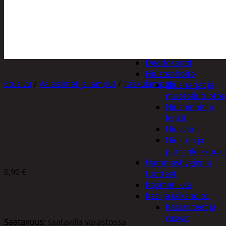
Apuvälineet
Hengityssuojaimet ja
desinfiointi
Henkilökohtainen
hygienia
Deodorantit
Hiustenhoito
Etusivu
/
Valaisimet ja lamput
/
Taskulamput
Hiusharjat ja
muotoilutuotte
Hiuspinnit ja
lenkit
LED-KÄSIVALO 3W
Hiusvärit
Hiusten ja
parranleikkuuk
Hammashygienia
6,90
€
tuotteet
Kosmetiikka
Käsi ja jalkahoito
Käsivoiteet ja
rasvat
Saatavuus:
saatavilla varastossa