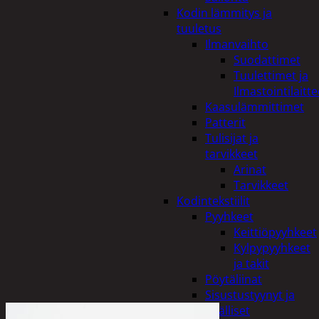
Kodin lämmitys ja
tuuletus
Ilmanvaihto
Suodattimet
Tuulettimet ja
Ilmastointilaitte
Kaasulämmittimet
Patterit
Tulisijat ja
tarvikkeet
Arinat
Tarvikkeet
Kodintekstiilit
Pyyhkeet
Keittiöpyyhkeet
Kylpypyyhkeet
ja takit
Pöytäliinat
Sisustustyynyt ja
päälliset