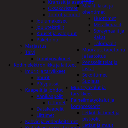
Kranssit ja asetelmat
Maalit, lakat ja
Oksakoristeet
ohentimet
Tontut ja muut
Liuottimet
Joulumakeiset
Metallimaalit
Joulutekstiilit
Spraymaalit ja
Kuuset ja valopuut
-lakat
Paketointi
Talomaalit
Marjastus
Muuraus, tapetointi
Talvi
ja laatoitus
Lumityövälineet
Pensselit telat ja
Kodin elektroniikka ja laitteet
lastat
Imurit ja tarvikkeet
Sekoittimet
Imurit
Suojaus
Pölypussit
Muut työkalut ja
Kaapelit ja johdot
tarvikkeet
Äänikaapelit
Paineilmatyökalut ja
Liittimet
kompressorit
Datakaapelit
Letkut, liittimet ja
Liittimet
pistoolit
Kahvin ja vedenkeittimet
Letkut ja muut
Keittolevyt ja paistoraudat