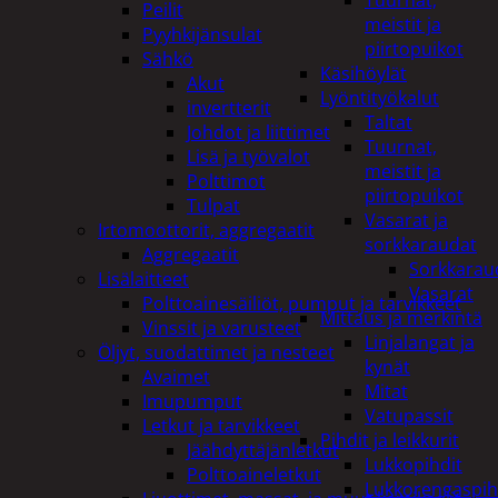
Tuurnat,
Peilit
meistit ja
Pyyhkijänsulat
piirtopuikot
Sähkö
Käsihöylät
Akut
Lyöntityökalut
invertterit
Taltat
Johdot ja liittimet
Tuurnat,
Lisä ja työvalot
meistit ja
Polttimot
piirtopuikot
Tulpat
Vasarat ja
Irtomoottorit, aggregaatit
sorkkaraudat
Aggregaatit
Sorkkarau
Lisälaitteet
Vasarat
Polttoainesäiliöt, pumput ja tarvikkeet
Mittaus ja merkintä
Vinssit ja varusteet
Linjalangat ja
Öljyt, suodattimet ja nesteet
kynät
Avaimet
Mitat
Imupumput
Vatupassit
Letkut ja tarvikkeet
Pihdit ja leikkurit
Jäähdyttäjänletkut
Lukkopihdit
Polttoaineletkut
Lukkorengaspih