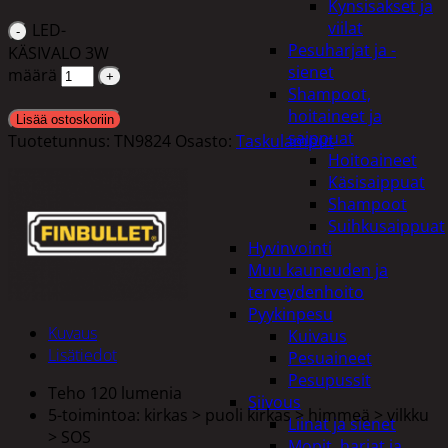
Kynsisakset ja
viilat
LED-
Pesuharjat ja -
KÄSIVALO 3W
sienet
määrä
Shampoot,
hoitaineet ja
Lisää ostoskoriin
saippuat
Tuotetunnus:
TN9824
Osasto:
Taskulamput
Hoitoaineet
Käsisaippuat
Shampoot
Suihkusaippuat
Hyvinvointi
Muu kauneuden ja
terveydenhoito
Pyykinpesu
Kuvaus
Kuivaus
Lisätiedot
Pesuaineet
Pesupussit
Teho 120 lumenia
Siivous
5-toimintoa: kirkas > puoli kirkas > himmeä > vilkku
Liinat ja sienet
> SOS
Mopit, harjat ja