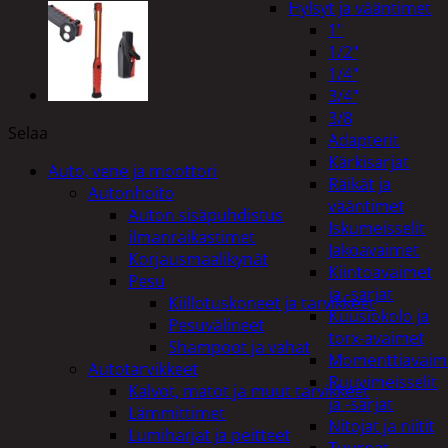
Hylsyt ja vääntimet
1"
1/2"
1/4"
3/4"
3/8
Selaa
Adapterit
Kärkisarjat
Auto, vene ja moottori
Räikät ja
Autonhoito
vääntimet
Auton sisäpuhdistus
Iskumeisselit
ilmanraikastimet
Jakoavaimet
Korjausmaalikynät
Kiintoavaimet
Pesu
ja -sarjat
Kiillotuskoneet ja tarvikkeet
Kuusiokolo ja
Pesuvälineet
torx-avaimet
Shampoot ja vahat
Momenttiavaim
Autotarvikkeet
Ruuvimeisselit
Kalvot, matot ja muut tarvikkeet
ja -sarjat
Lämmittimet
Nitojat ja niitit
Lumiharjat ja peitteet