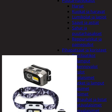
Puutarhatyökalut
Harjat
Kuokat ja haravat
Lumikolat ja lapiot
Saavit ja astiat
Sahat ja
puutarhasakset
Reppuruiskut ja
painepullot
Pihapatsaat ja koristeet
Postilaatikot
Valaisimet ja lamput
Aurinkokennovalot
Koristevalot
Koristevalaisimet
Loisteputket ja lamput
Pihavalaisimet
Sisävalaisimet
Lednauhat ja listat
Pöytävalaisimet
Yleisvalaisimet