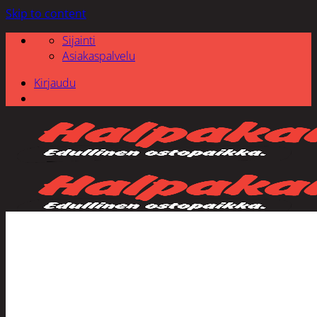
Skip to content
Sijainti
Asiakaspalvelu
Kirjaudu
Etsi: