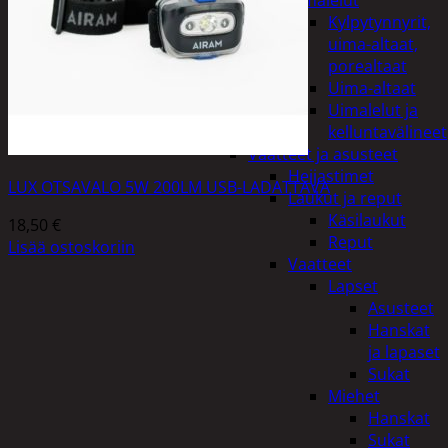
uimalelut
Kylpytynnyrit,
uima-altaat,
porealtaat
Uima-altaat
Uimalelut ja
kelluntavälineet
Vaatteet ja asusteet
Heijastimet
LUX OTSAVALO 5W 200LM USB-LADATTAVA
Laukut ja reput
Käsilaukut
18,50
€
Reput
Lisää ostoskoriin
Vaatteet
Lapset
Asusteet
Hanskat
ja lapaset
Sukat
Miehet
Hanskat
Sukat