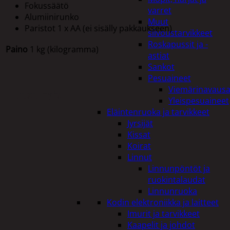
Fokussäätö
varret
Alumiinirunko
Muut
Paristot 1 x AA (ei sisälly pakkaukseen)
siivoustarvikkeet
Roskapussit ja -
Paino
1 kg (kilogramma)
astiat
Sankot
Pesuaineet
Viemärinavausa
Tutustu myös
Yleispesuaineet
Eläintenruoka ja tarvikkeet
Jyrsijät
Kissat
Koirat
Linnut
Linnunpöntöt ja
ruokintalaudat
Linnunruoka
Kodin elektroniikka ja laitteet
Imurit ja tarvikkeet
Kaapelit ja johdot