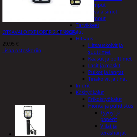
Taskulamput
Työmaavalaisimet
Taskulamput
Tarvikkeet
Työkalut
OTSAVALO EXPLORER 2 SENSOR
Hitsaus
29,95
€
Hitsauskolvit ja
Lisää ostoskoriin
suuttimet
Kaasut ja polttimet
Lasit ja maskit
Puikot ja langat
Tinakolvit ja tinat
Imurit
Käsityökalut
Erikoistyökalut
Hionta ja puhdistus
Tyynyt ja
paperit
Viilat ja
teräsharjat