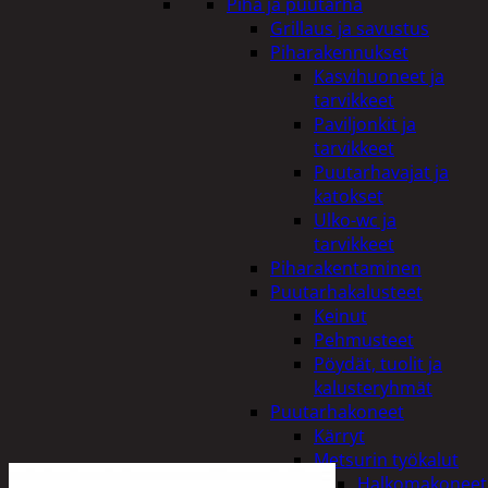
Piha ja puutarha
Grillaus ja savustus
Piharakennukset
Kasvihuoneet ja
tarvikkeet
Paviljonkit ja
tarvikkeet
Puutarhavajat ja
katokset
Ulko-wc ja
tarvikkeet
Piharakentaminen
Puutarhakalusteet
Keinut
Pehmusteet
Pöydät, tuolit ja
kalusteryhmät
Puutarhakoneet
Kärryt
Metsurin työkalut
Halkomakoneet