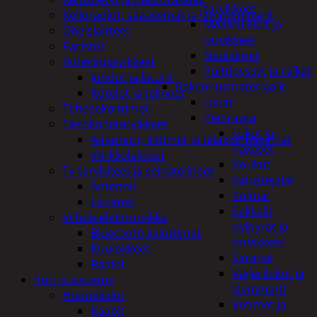
tarvikkeet
Kelloradiot, sääasemat ja lämpömittarit
Maaliruiskut ja
Oheislaitteet
tarvikkeet
Paristot
Naulaimet
Puhelintarvikkeet
Pulttipyssyt ja räikät
Johdot ja laturit
Rakennusmateriaalit
Kotelot ja telineet
Listat
Tehosekoittimet
Pienrauta
Tietokonetarvikkeet
Lukot ja
Adapterit, liittimet ja telakointiasemat
hakaset
Verkkolaitteet
Koukut
Tv-tarvikkeet ja seinätelineet
Kalustejalat
Antennit
Kulmat
Liittimet
Sakkelit,
Viihde-elektroniikka
pylpyrät ja
Bluetooth kaiuttimet
tarvikkeet
Kuulokkeet
Saranat
Radiot
Vaijerilukot ja
Koti ja sisustus
klemmarit
Huonekalut
Vetimet ja
Kaapit