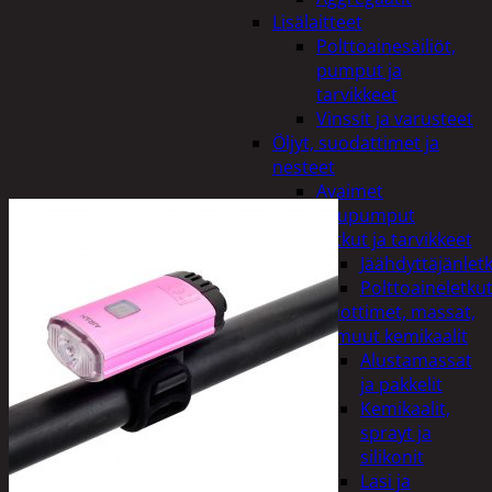
Lisälaitteet
Polttoainesäiliöt,
pumput ja
tarvikkeet
Vinssit ja varusteet
Öljyt, suodattimet ja
nesteet
Avaimet
Imupumput
Letkut ja tarvikkeet
Jäähdyttäjänlet
Polttoaineletku
Liuottimet, massat,
ja muut kemikaalit
Alustamassat
ja pakkelit
Kemikaalit,
sprayt ja
silikonit
Lasi ja