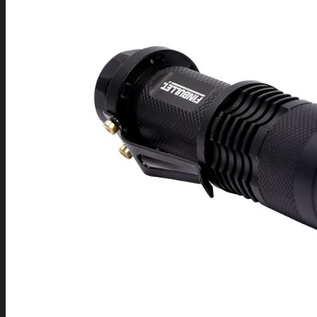
Tuotevalikoima
Poistotuotteet
Kausituotteet
Joulu
Joulu- ja kausivalot
Eläimet ja
tontut
Kyntteliköt
Valoketjut ja
kuusenvalot
Joulukoristeet
Kranssit ja
asetelmat
Tontut ja
muut
Joulutekstiilit
Paketointi
Marjastus
Talvi
Päivittäistavarat