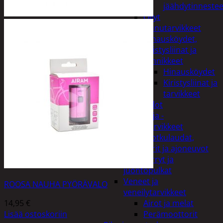
jäähdytinnestee
Öljyt
Perävaunutarvikkeet
Hinausköydet,
kiristysliinat ja
kiinnikkeet
Hinausköydet
Kiristysliinat ja
tarvikkeet
Valot
Rengas ja -
vannetarvikkeet
Sähköpotkulaudat,
skootterit ja ajoneuvot
Tukkikärryt ja
juontopulkat
Veneet ja
ROOSA NAUHA PYÖRÄVALO
veneilytarvikkeet
14,95
€
Airot ja melat
Lisää ostoskoriin
Perämoottorit