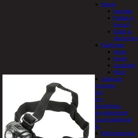
Naiset
Hanskat
Paidat ja
housut
Sukat ja
säärystim
Päähineet
Hatut
Huivit
Lippalakit
Pipot
Sadeasut
Auto, vene ja moottori
Autonhoito
Auton
sisäpuhdistus
Ilmanraikastimet
Korjausmaalikynät
Pesu
Kiillotuskoneet