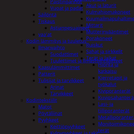
Paistinpannut
Akut ja laturit
Vuoat ja padat
Kulmahiomakoneet
Säilöntä
Kuumailmapuhaltim
Tiskaus
Mittarit
Astianpesuaineet
Mutterinvääntimet
vaa'at
Porakoneet
Kodin lämmitys ja tuuletus
Ruiskut
Ilmanvaihto
Sahat ja sirkkelit
Suodattimet
Terät ja laikat
Tuulettimet ja Ilmastointilaitteet
Hionta ja
Kaasulämmittimet
katkaisu
Patterit
Kierretapit ja
Tulisijat ja tarvikkeet
työkalut
Arinat
Kiviporanterät
Tarvikkeet
Kuviosahanterä
Kodintekstiilit
Lasi- ja
Matot
tiiliporanterät
Pöytäliinat
Metalliporanter
Pyyhkeet
Monitoimikone
Keittiöpyyhkeet
terät
Kylpypyyhkeet ja takit