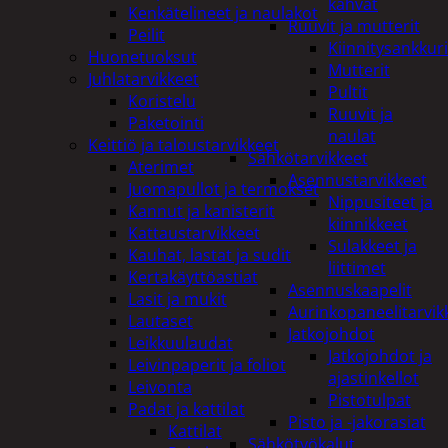
kahvat
Kenkätelineet ja naulakot
Ruuvit ja mutterit
Peilit
Kiinnitysankkuri
Huonetuoksut
Mutterit
Juhlatarvikkeet
Pultit
Koristelu
Ruuvit ja
Paketointi
naulat
Keittiö ja taloustarvikkeet
Sähkötarvikkeet
Aterimet
Asennustarvikkeet
Juomapullot ja termokset
Nippusiteet ja
Kannut ja kanisterit
kiinnikkeet
Kattaustarvikkeet
Sulakkeet ja
Kauhat, lastat ja sudit
liittimet
Kertakäyttöastiat
Asennuskaapelit
Lasit ja mukit
Aurinkopaneelitarvik
Lautaset
Jatkojohdot
Leikkuulaudat
Jatkojohdot ja
Leivinpaperit ja foliot
ajastinkellot
Leivonta
Pistotulpat
Padat ja kattilat
Pisto ja -jakorasiat
Kattilat
Sähkötyökalut