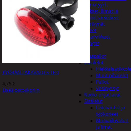
Miniatyyri
Sakset, liimat ja
muut tarvikkeet
Värikynät
Harrasteet
Käsityötarvikkeet
Langat
Lelut
Ilmapallot
Pihalelut
Hiekkalaatikkole
PYÖRÄN TAKAVALO 5-LED
Muut pihalelut
Pallot
4,75
€
Vesipyssyt
Lisää ostoskoriin
Radio-ohjattavat
Sisälelut
Leikkiautot ja
työkoneet
Muovailuvahat
ja limat