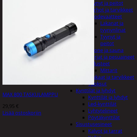
Tyynyt ja peitot
Verhot ja tarvikkeet
Vuodevaatteet
Lakanat ja
tyynynlinat
Tyynyt ja
peitot
Kylpyhuone ja sauna
Harjat ja pesuaineet
Kalusteet
Mittarit
Kiukaat ja tarvikkeet
Tuoksut
Kynttilät ja lyhdyt
MAX 800 TASKULAMPPU
Kynttilät ja lyhdyt
Led-kynttilät
29,95
€
Lyhtytelineet
Lisää ostoskoriin
Pöytäkynttilät
Sisustusesineet
Kalvot ja tarrat