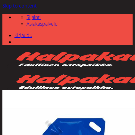
Skip to content
Sijainti
Asiakaspalvelu
Kirjaudu
Etsi: