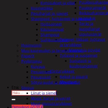
Puukkosahante
Kynsisakset ja viilat
Puuporanterät
Kosmetiikka
Reikäsahanterä
Pesuharjat ja -sienet
ja istukat
Shampoot, hoitaineet ja saippuat
Teräs ja
Hoitoaineet
kuppiharjat
Käsisaippuat
Upotusterät
Shampoot
Telineet, tikkaat, työtasot
Suihkusaippuat
ja tarvikkeet
Hyvinvointi
Vaunut ja pöydät
Muu kauneuden ja terveydenhoito
Työasut ja suojaimet
Paperit
Suojalasit ja
Pyykinpesu
kuulosuojaimet
Kuivaus
Elintarvikkeet
Pesuaineet
Keksit ja piparit
Pesupussit
Mausteet
Silitysraudat ja silityslaudat
Etsi:
Siivous
Liinat ja sienet
Mopit, harjat ja varret
Muut siivoustarvikkeet
Ostoskori /
0,00
€