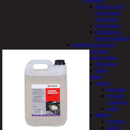
uimalelut
Kylpytynnyrit,
uima-altaat,
porealtaat
Uima-altaat
Uimalelut ja
kelluntavälineet
Vaatteet ja asusteet
Heijastimet
Laukut ja reput
Käsilaukut
Reput
Vaatteet
Lapset
Asusteet
Hanskat
ja lapaset
Sukat
Miehet
Hanskat
Sukat