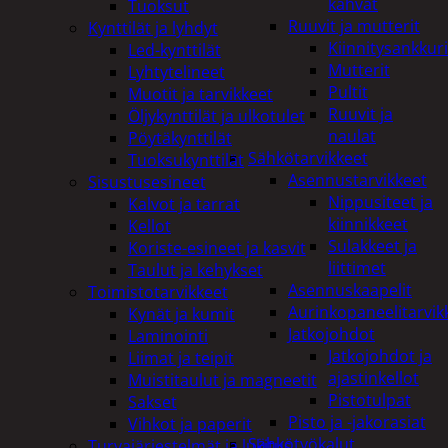
kahvat
Tuoksut
Ruuvit ja mutterit
Kynttilät ja lyhdyt
Kiinnitysankkuri
Led-kynttilät
Mutterit
Lyhtytelineet
Pultit
Muotit ja tarvikkeet
Ruuvit ja
Öljykynttilät ja ulkotulet
naulat
Pöytäkynttilät
Sähkötarvikkeet
Tuoksukynttilät
Asennustarvikkeet
Sisustusesineet
Nippusiteet ja
Kalvot ja tarrat
kiinnikkeet
Kellot
Sulakkeet ja
Koriste-esineet ja kasvit
liittimet
Taulut ja kehykset
Asennuskaapelit
Toimistotarvikkeet
Aurinkopaneelitarvik
Kynät ja kumit
Jatkojohdot
Laminointi
Jatkojohdot ja
Liimat ja teipit
ajastinkellot
Muistitaulut ja magneetit
Pistotulpat
Sakset
Pisto ja -jakorasiat
Vihkot ja paperit
Sähkötyökalut
Turvajärjestelmät ja lukitus