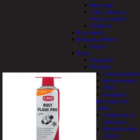
Miniatyyri
Sakset, liimat ja
muut tarvikkeet
Värikynät
Harrasteet
Käsityötarvikkeet
Langat
Lelut
Ilmapallot
Pihalelut
Hiekkalaatikkole
Muut pihalelut
Pallot
Vesipyssyt
Radio-ohjattavat
Sisälelut
Leikkiautot ja
työkoneet
Muovailuvahat
ja limat