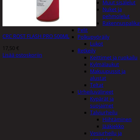
Muut sisälelut
Nuket ja
pehmolelut
Rakennuspalika
Pelit
CRC ROST FLASH PRO 500ML
Polkupyöräily
Lukot
17,50
€
Retkeily
Lisää ostoskoriin
Keittimet ja ruokailu
Kylmälaukut
Makuupussit ja
alustat
Teltat
Urheiluvälineet
Kypärät ja
suojaimet
Talviurheilu
Hiihtäminen
Jääkiekko
Vesiurheilu ja