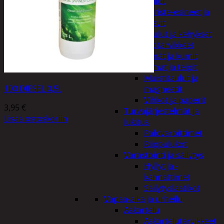
Kellot
Koriste-esineet ja
kasvit
Taulut ja kehykset
Toimistotarvikkeet
Kynät ja kumit
Liimat ja teipit
Muistitaulut ja
100 DIESEL 0,5L
magneetit
Vihkot ja paperit
3,95
€
Turvajärjestelmät ja
Lisää ostoskoriin
lukitus
Palovaroittimet
Riippulukot
Varastointi ja säilytys
Hyllyt ja -
kannattimet
Säilytyslaatikot
Vapaa-aika ja urheilu
Askartelu
Askartelutarvikkeet