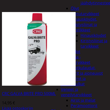
jäähdytinnestee
Öljyt
Perävaunutarvikkeet
Hinausköydet,
kiristysliinat ja
kiinnikkeet
Hinausköydet
Kiristysliinat ja
tarvikkeet
Valot
Rengas ja -
vannetarvikkeet
Sähköpotkulaudat,
skootterit ja ajoneuvot
Tukkikärryt ja
juontopulkat
Veneet ja
CRC GALVA BRITE PRO 500ML
veneilytarvikkeet
Airot ja melat
14,95
€
Perämoottorit
Lisää ostoskoriin