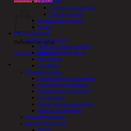
Pesuaineet
Ostoskori
Viemärinavausaineet
Yleispesuaineet
Roskapussit ja -astiat
Sangot
Piha ja puutarha
Grillaus ja savustus
Ostoskori on tyhjä.
Grillit ja rengaspolttimet
Hiilet, briketit ja purut
Takaisin kauppaan
Savustimet
Tarvikkeet
Piharakennukset
Kasvihuoneet ja tarvikkeet
Paviljonkit ja tarvikkeet
Pihapatsaat ja koristeet
Postilaatikot
Puutarhavajat ja katokset
Ulko-wc ja tarvikkeet
Piharakentaminen
Puutarhakalusteet
Keinut