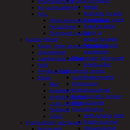
Puutarhatyökalut
ilmanraikastimet
Harjat
Korjausmaalikynät
Kuokat ja haravat
Pesu
Lumikolat ja lapiot
Kiillotuskoneet ja tarvikkeet
Saavit ja astiat
Pesuvälineet
Sahat ja
Shampoot ja vahat
puutarhasakset
Autotarvikkeet
Reppuruiskut ja
Kalvot, matot ja muut tarvikkeet
painepullot
Lämmittimet
Pihapatsaat ja koristeet
Lumiharjat ja peitteet
Postilaatikot
Peilit
Valaisimet ja lamput
Pyyhkijänsulat
Aurinkokennovalot
Sähkö
Koristevalot
Akut
Koristevalaisimet
invertterit
Loisteputket ja lamput
Johdot ja liittimet
Pihavalaisimet
Lisä ja työvalot
Sisävalaisimet
Polttimot
Lednauhat ja listat
Tulpat
Pöytävalaisimet
Irtomoottorit, aggregaatit
Yleisvalaisimet
Aggregaatit