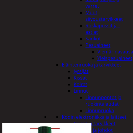
varret
Muut
siivoustarvikkeet
Roskapussit ja -
astiat
Sankot
Pesuaineet
Viemärinavausa
Yleispesuaineet
Eläintenruoka ja tarvikkeet
Jyrsijät
Kissat
Koirat
Linnut
Linnunpöntöt ja
ruokintalaudat
Linnunruoka
Kodin elektroniikka ja laitteet
Imurit ja tarvikkeet
Kaapelit ja johdot