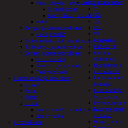
Hylsyt ja vääntimet
Hinausköydet, kiristysliinat ja kiinnikkeet
1"
Hinausköydet
1/2"
Kiristysliinat ja tarvikkeet
1/4"
Valot
3/4"
Rengas ja -vannetarvikkeet
3/8
Pukit ja tunkit
Adapterit
Sähköpotkulaudat, skootterit ja ajoneuvot
Kärkisarjat
Tukkikärryt ja juontopulkat
Räikät ja
Veneet ja veneilytarvikkeet
vääntimet
Airot ja melat
Iskumeisselit
Kanootit ja sup-laudat
Jakoavaimet
Perämoottorit
Kiintoavaimet
Eläintenruoka ja tarvikkeet
ja -sarjat
Jyrsijät
Kuusiokolo ja
Kissat
torx-avaimet
Koirat
Momenttiavaim
Linnut
Ruuvimeisselit
Linnunpöntöt ja ruokintalaudat
ja -sarjat
Linnunruoka
Nitojat ja niitit
Elintarvikkeet