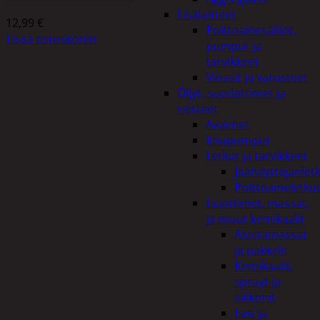
Lisälaitteet
12,99
€
Polttoainesäiliöt,
Lisää ostoskoriin
pumput ja
tarvikkeet
Vinssit ja varusteet
Öljyt, suodattimet ja
nesteet
Avaimet
Imupumput
Letkut ja tarvikkeet
Jäähdyttäjänlet
Polttoaineletku
Liuottimet, massat,
ja muut kemikaalit
Alustamassat
ja pakkelit
Kemikaalit,
sprayt ja
silikonit
Lasi ja