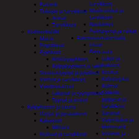
tarvikkeet
Patterit
Maaliruiskut ja
Tulisijat ja tarvikkeet
tarvikkeet
Arinat
Naulaimet
Tarvikkeet
Pulttipyssyt ja räikät
Kodintekstiilit
Rakennusmateriaalit
Matot
Listat
Pöytäliinat
Pienrauta
Pyyhkeet
Lukot ja
Keittiöpyyhkeet
hakaset
Kylpypyyhkeet ja takit
Koukut
Sisustustyynyt ja päälliset
Kalustejalat
Verhot ja tarvikkeet
Kulmat
Vuodevaatteet
Sakkelit,
Lakanat ja tyynynlinat
pylpyrät ja
Tyynyt ja peitot
tarvikkeet
Kylpyhuone ja sauna
Saranat
Harjat ja pesuaineet
Vaijerilukot ja
Kalusteet
klemmarit
Mittarit
Vetimet ja
Kiukaat ja tarvikkeet