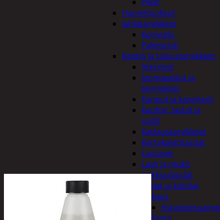
Peilit
Huonetuoksut
Juhlatarvikkeet
Koristelu
Paketointi
Keittiö ja taloustarvikkeet
Aterimet
Juomapullot ja
termokset
Kannut ja kanisterit
Kauhat, lastat ja
sudit
Kattaustarvikkeet
Kertakäyttöastiat
Lautaset
Lasit ja mukit
Leikkuulaudat
Padat ja kattilat
Tiskaus
Astianpesuaine
Säilöntä