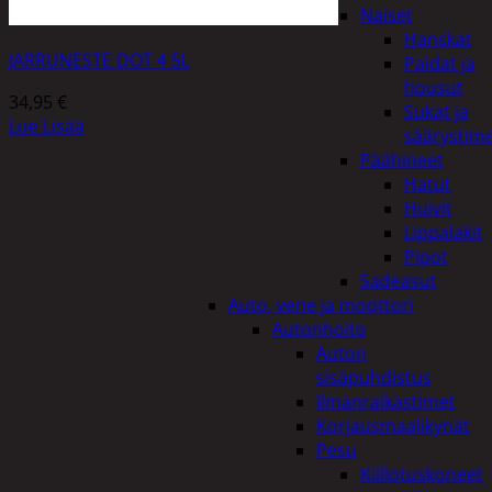
Naiset
Hanskat
JARRUNESTE DOT 4 5L
Paidat ja
housut
34,95
€
Sukat ja
Lue Lisää
säärystim
Päähineet
Hatut
Huivit
Lippalakit
Pipot
Sadeasut
Auto, vene ja moottori
Autonhoito
Auton
sisäpuhdistus
Ilmanraikastimet
Korjausmaalikynät
Pesu
Kiillotuskoneet