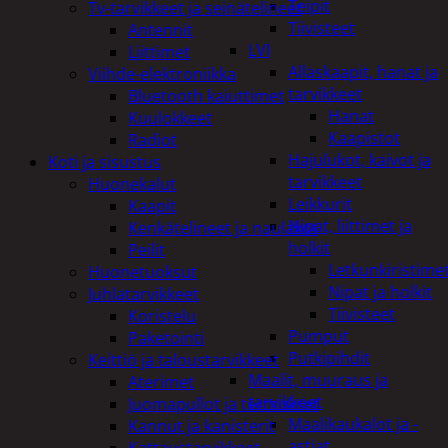
Teipit
Tv-tarvikkeet ja seinätelineet
Tiivisteet
Antennit
LVI
Liittimet
Allaskaapit, hanat ja
Viihde-elektroniikka
tarvikkeet
Bluetooth kaiuttimet
Hanat
Kuulokkeet
Kaapistot
Radiot
Hajulukot, kaivot ja
Koti ja sisustus
tarvikkeet
Huonekalut
Leikkurit
Kaapit
Nipat, liittimet ja
Kenkätelineet ja naulakot
holkit
Peilit
Letkunkiristime
Huonetuoksut
Nipat ja holkit
Juhlatarvikkeet
Tiivisteet
Koristelu
Pumput
Paketointi
Putkipihdit
Keittiö ja taloustarvikkeet
Maalit, muuraus ja
Aterimet
tarvikkeet
Juomapullot ja termokset
Maalikaukalot ja -
Kannut ja kanisterit
astiat
Kattaustarvikkeet