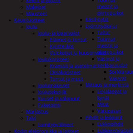
Tuurnat,
Keksit ja piparit
meistit ja
Makeiset
piirtopuikot
Mausteet
Käsihöylät
Kausituotteet
Lyöntityökalut
Joulu
Taltat
Joulu- ja kausivalot
Tuurnat,
Eläimet ja tontut
meistit ja
Kyntteliköt
piirtopuikot
Valoketjut ja kuusenvalot
Vasarat ja
Joulukoristeet
sorkkaraudat
Kranssit ja asetelmat
Sorkkarau
Oksakoristeet
Vasarat
Tontut ja muut
Mittaus ja merkintä
Joulumakeiset
Linjalangat ja
Joulutekstiilit
kynät
Kuuset ja valopuut
Mitat
Paketointi
Vatupassit
Marjastus
Pihdit ja leikkurit
Talvi
Lukkopihdit
Lumityövälineet
Lukkorengaspih
Kodin elektroniikka ja laitteet