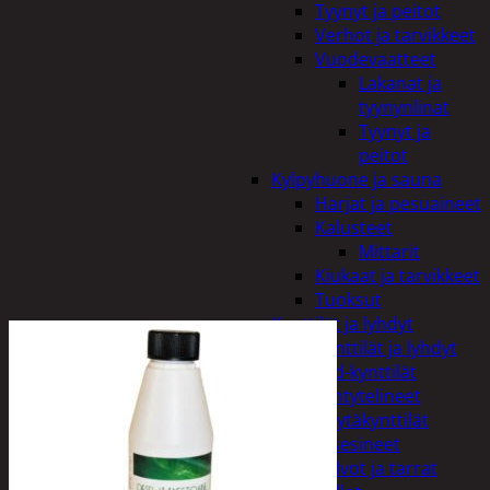
Tyynyt ja peitot
Verhot ja tarvikkeet
Vuodevaatteet
Lakanat ja
tyynynlinat
Tyynyt ja
peitot
Kylpyhuone ja sauna
Harjat ja pesuaineet
Kalusteet
Mittarit
Kiukaat ja tarvikkeet
Tuoksut
Kynttilät ja lyhdyt
Kynttilät ja lyhdyt
Led-kynttilät
Lyhtytelineet
Pöytäkynttilät
Sisustusesineet
Kalvot ja tarrat