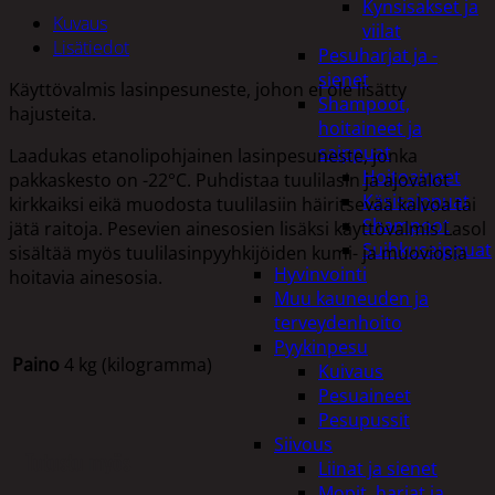
Kynsisakset ja
Kuvaus
viilat
Lisätiedot
Pesuharjat ja -
sienet
Käyttövalmis lasinpesuneste, johon ei ole lisätty
Shampoot,
hajusteita.
hoitaineet ja
saippuat
Laadukas etanolipohjainen lasinpesuneste, jonka
Hoitoaineet
pakkaskesto on -22°C. Puhdistaa tuulilasin ja ajovalot
Käsisaippuat
kirkkaiksi eikä muodosta tuulilasiin häiritsevää kalvoa tai
Shampoot
jätä raitoja. Pesevien ainesosien lisäksi käyttövalmis Lasol
Suihkusaippuat
sisältää myös tuulilasinpyyhkijöiden kumi- ja muoviosia
Hyvinvointi
hoitavia ainesosia.
Muu kauneuden ja
terveydenhoito
Pyykinpesu
Paino
4 kg (kilogramma)
Kuivaus
Pesuaineet
Pesupussit
Siivous
Tutustu myös
Liinat ja sienet
Mopit, harjat ja