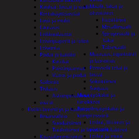
Maalit, lakat ja
Kauhat, lastat ja sudit
ohentimet
Kertakäyttöastiat
Liuottimet
Lasit ja mukit
Metallimaalit
Lautaset
Spraymaalit ja
Leikkuulaudat
-lakat
Leivinpaperit ja foliot
Talomaalit
Leivonta
Muuraus, tapetointi
Padat ja kattilat
ja laatoitus
Kattilat
Pensselit telat ja
Paistinpannut
lastat
Vuoat ja padat
Sekoittimet
Säilöntä
Suojaus
Tiskaus
Muut työkalut ja
Astianpesuaineet
tarvikkeet
vaa'at
Paineilmatyökalut ja
Kodin lämmitys ja tuuletus
kompressorit
Ilmanvaihto
Letkut, liittimet ja
Suodattimet
pistoolit
Tuulettimet ja Ilmastointilaitteet
Letkut ja muut
Kaasulämmittimet