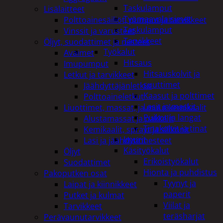
Taskulamput
Lisälaitteet
Työmaavalaisimet
Polttoainesäiliöt, pumput ja tarvikkeet
Taskulamput
Vinssit ja varusteet
Tarvikkeet
Öljyt, suodattimet ja nesteet
Työkalut
Avaimet
Hitsaus
Imupumput
Hitsauskolvit ja
Letkut ja tarvikkeet
suuttimet
Jäähdyttäjänletkut
Kaasut ja polttimet
Polttoaineletkut
Lasit ja maskit
Liuottimet, massat, ja muut kemikaalit
Puikot ja langat
Alustamassat ja pakkelit
Tinakolvit ja tinat
Kemikaalit, sprayt ja silikonit
Imurit
Lasi ja jäähdytinnesteet
Käsityökalut
Öljyt
Erikoistyökalut
Suodattimet
Hionta ja puhdistus
Pakoputken osat
Tyynyt ja
Laipat ja kiinnikkeet
paperit
Putket ja kulmat
Viilat ja
Tarvikkeet
teräsharjat
Perävaunutarvikkeet