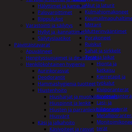
Akut ja laturit
Hälyttimet ja kamerat
Kulmahiomakoneet
Palovaroittimet
Kuumailmapuhaltim
Riippulukot
Mittarit
Varastointi ja säilytys
Mutterinvääntimet
Hyllyt ja -kannattimet
Porakoneet
Säilytyslaatikot
Ruiskut
Päivittäistavarat
Sahat ja sirkkelit
Apuvälineet
Terät ja laikat
Hengityssuojaimet ja desinfiointi
Hionta ja
Henkilökohtainen hygienia
katkaisu
Aurinkorasvat
Kierretapit ja
Deodorantit
työkalut
Hammashygienia tuotteet
Kiviporanterät
Hiustenhoito
Kuviosahanterä
Hiusharjat ja muotoilutuotteet
Lasi- ja
Hiuspinnit ja lenkit
tiiliporanterät
Hiusten ja parranleikkuukoneet
Metalliporanter
Hiusvärit
Monitoimikone
Käsi ja jalkahoito
terät
Käsivoiteet ja rasvat