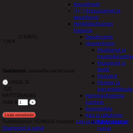
Apuvälineet
LASOL 3L -22C KÄYTTÖVALMIS
Hengityssuojaimet ja
desinfiointi
Henkilökohtainen
hygienia
(2.63€/L)
Deodorantit
7,90
€
Hiustenhoito
Hiusharjat ja
muotoilutuotte
Hiuspinnit ja
lenkit
Saatavuus:
saatavilla varastossa
Hiusvärit
LASOL 3L
Hiusten ja
-22C
parranleikkuuk
KÄYTTÖVALMIS
Hammashygienia
määrä
tuotteet
Kosmetiikka
Käsi ja jalkahoito
Lisää ostoskoriin
Tuotetunnus:
15746532
Osastot:
Lasi ja jäähdytinnesteet
,
Käsivoiteet ja
Shampoot ja vahat
rasvat