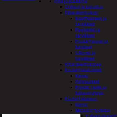
Piha ja puutarha
Grillaus ja savustus
Piharakennukset
Kasvihuoneet ja
tarvikkeet
Paviljonkit ja
tarvikkeet
Puutarhavajat ja
katokset
Ulko-wc ja
tarvikkeet
Piharakentaminen
Puutarhakalusteet
Keinut
Pehmusteet
Pöydät, tuolit ja
kalusteryhmät
Puutarhakoneet
Kärryt
Metsurin työkalut
Halkomakoneet