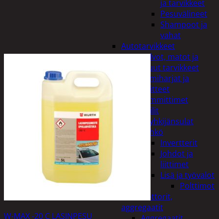
ja tarvikkeet
Pesuvälineet
Shampoot ja
vahat
Autotarvikkeet
Kalvot, matot ja
muut tarvikkeet
Lumiharjat ja
peitteet
Lämmittimet
Peilit
Pyyhkijänsulat
Sähkö
Invertterit
Johdot ja
liittimet
Lisä ja työvalot
Polttimot
Irtomoottorit,
aggregaatit
W-MAX -20 C LASINPESU
Aggregaatit