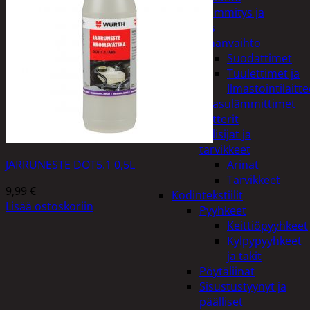
Kodin lämmitys ja
tuuletus
Ilmanvaihto
Suodattimet
Tuulettimet ja
Ilmastointilaitte
Kaasulämmittimet
Patterit
Tulisijat ja
tarvikkeet
JARRUNESTE DOT5.1 0,5L
Arinat
Tarvikkeet
9,99
€
Kodintekstiilit
Lisää ostoskoriin
Pyyhkeet
Keittiöpyyhkeet
Kylpypyyhkeet
ja takit
Pöytäliinat
Sisustustyynyt ja
päälliset