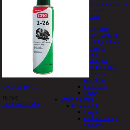
Kelloradiot, sääasemat ja
lämpömittarit
Oheislaitteet
Paristot
Puhelintarvikkeet
Johdot ja laturit
Kotelot ja telineet
Tv-tarvikkeet ja
seinätelineet
Varavirtalaitteet
Viihde-elektroniikka
Bluetooth
kaiuttimet
Kuulokkeet
CRC 2-26 250ML
Radiot
10,75
€
Koti ja sisustus
Lisää ostoskoriin
Huonekalut
Kaapit
Kenkätelineet ja
naulakot