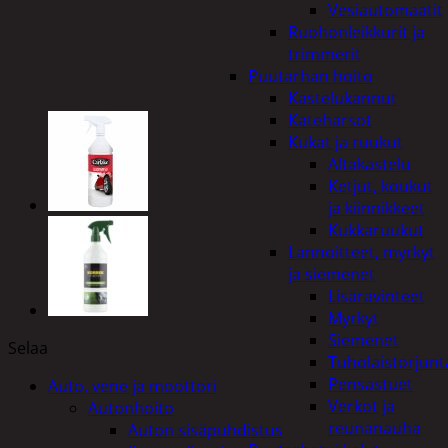
Vesiautomaatit
Ruohonleikkurit ja
trimmerit
Puutarhan hoito
Kastelukannut
Kateharsot
Kukat ja ruukut
Altakastelu
Ketjut, koukut
ja kiinnikkeet
Kukkaruukut
Lannoitteet, myrkyt
ja siemenet
Lisäravinteet
Myrkyt
Siemenet
Selaa
Tuholaistorjunt
Pensastuet
Auto, vene ja moottori
Verkot ja
Autonhoito
reunanauha
Auton sisäpuhdistus