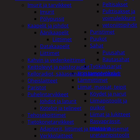
Peltisakset
Imurit ja tarvikkeet
Pulttisakset ja
Imurit
voimaleikkurit
Pölypussit
vetoniittipihdit
Kaapelit ja johdot
Puristimet
Äänikaapelit
Puukot
Liittimet
Sahat
Datakaapelit
Puusahat
Liittimet
Rautasahat
Kahvin ja vedenkeittimet
Työkalusarjat
Keittolevyt ja paistoraudat
Korjaamotyökalut
Kelloradiot, sääasemat ja lämpömittarit
Lämmittimet
Oheislaitteet
Liimat, massat, teipit
Paristot
Köydet ja narut
Puhelintarvikkeet
Liimapistoolit ja
Johdot ja laturit
puikot
Kotelot ja telineet
Liimat ja lukitteet
Tehosekoittimet
Rasvaprässit,
Tietokonetarvikkeet
massa ja
Adapterit, liittimet ja telakointiasemat
uretaanipistoolit
Verkkolaitteet