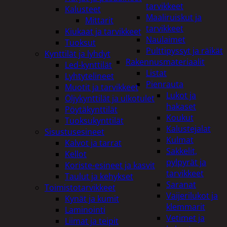
tarvikkeet
Kalusteet
Maaliruiskut ja
Mittarit
tarvikkeet
Kiukaat ja tarvikkeet
Naulaimet
Tuoksut
Pulttipyssyt ja räikät
Kynttilät ja lyhdyt
Rakennusmateriaalit
Led-kynttilät
Listat
Lyhtytelineet
Pienrauta
Muotit ja tarvikkeet
Lukot ja
Öljykynttilät ja ulkotulet
hakaset
Pöytäkynttilät
Koukut
Tuoksukynttilät
Kalustejalat
Sisustusesineet
Kulmat
Kalvot ja tarrat
Sakkelit,
Kellot
pylpyrät ja
Koriste-esineet ja kasvit
tarvikkeet
Taulut ja kehykset
Saranat
Toimistotarvikkeet
Vaijerilukot ja
Kynät ja kumit
klemmarit
Laminointi
Vetimet ja
Liimat ja teipit