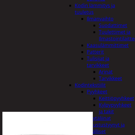
Kodin lämmitys ja
tuuletus
Ilmanvaihto
Suodattimet
Tuulettimet ja
Ilmastointilaitte
Kaasulämmittimet
Patterit
Tulisijat ja
tarvikkeet
Arinat
Tarvikkeet
Kodintekstiilit
Pyyhkeet
Keittiöpyyhkeet
Kylpypyyhkeet
ja takit
Pöytäliinat
Sisustustyynyt ja
päälliset