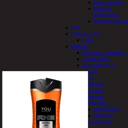
Muut sisälelut
Nuket ja
pehmolelut
Rakennuspalika
Pelit
Polkupyöräily
Lukot
Retkeily
Keittimet ja ruokailu
Kylmälaukut
Makuupussit ja
alustat
Teltat
Urheiluvälineet
Kypärät ja
suojaimet
Talviurheilu
Hiihtäminen
Jääkiekko
Vesiurheilu ja