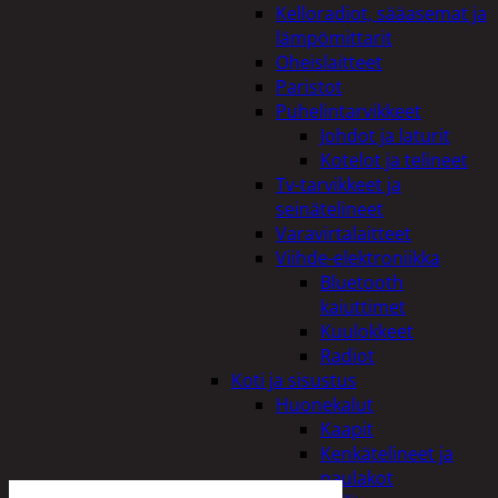
Kelloradiot, sääasemat ja
lämpömittarit
Oheislaitteet
Paristot
Puhelintarvikkeet
Johdot ja laturit
Kotelot ja telineet
Tv-tarvikkeet ja
seinätelineet
Varavirtalaitteet
Viihde-elektroniikka
Bluetooth
kaiuttimet
Kuulokkeet
Radiot
Koti ja sisustus
Huonekalut
Kaapit
Kenkätelineet ja
naulakot