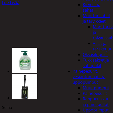
Lue Lisää
Kirveet ja
sahat
Moottorisahat
ja tarvikkeet
Moottoris
ja
raivaussa
Viilat ja
teräketjut
Oksasilppurit
Tukkisakset ja
sahapukit
Painepesurit,
vesiautomaatit ja
uppopumput
Muut pumput
Painepesurit
Reppuruiskut
ja painepullot
Selaa
Uppopumput