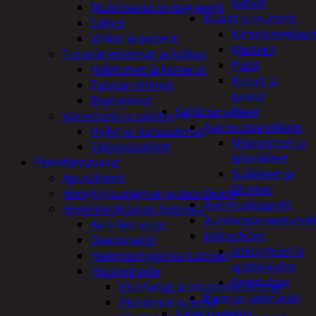
kahvat
Muistitaulut ja magneetit
Ruuvit ja mutterit
Sakset
Kiinnitysankkuri
Vihkot ja paperit
Mutterit
Turvajärjestelmät ja lukitus
Pultit
Hälyttimet ja kamerat
Ruuvit ja
Palovaroittimet
naulat
Riippulukot
Sähkötarvikkeet
Varastointi ja säilytys
Asennustarvikkeet
Hyllyt ja -kannattimet
Nippusiteet ja
Säilytyslaatikot
kiinnikkeet
Päivittäistavarat
Sulakkeet ja
Apuvälineet
liittimet
Hengityssuojaimet ja desinfiointi
Asennuskaapelit
Henkilökohtainen hygienia
Aurinkopaneelitarvik
Aurinkorasvat
Jatkojohdot
Deodorantit
Jatkojohdot ja
Hammashygienia tuotteet
ajastinkellot
Hiustenhoito
Pistotulpat
Hiusharjat ja muotoilutuotteet
Pisto ja -jakorasiat
Hiuspinnit ja lenkit
Sähkötyökalut