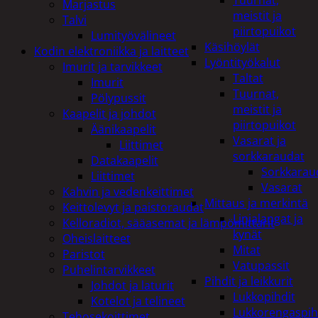
Tuurnat,
Marjastus
meistit ja
Talvi
piirtopuikot
Lumityövälineet
Käsihöylät
Kodin elektroniikka ja laitteet
Lyöntityökalut
Imurit ja tarvikkeet
Taltat
Imurit
Tuurnat,
Pölypussit
meistit ja
Kaapelit ja johdot
piirtopuikot
Äänikaapelit
Vasarat ja
Liittimet
sorkkaraudat
Datakaapelit
Sorkkarau
Liittimet
Vasarat
Kahvin ja vedenkeittimet
Mittaus ja merkintä
Keittolevyt ja paistoraudat
Linjalangat ja
Kelloradiot, sääasemat ja lämpömittarit
kynät
Oheislaitteet
Mitat
Paristot
Vatupassit
Puhelintarvikkeet
Pihdit ja leikkurit
Johdot ja laturit
Lukkopihdit
Kotelot ja telineet
Lukkorengaspih
Tehosekoittimet