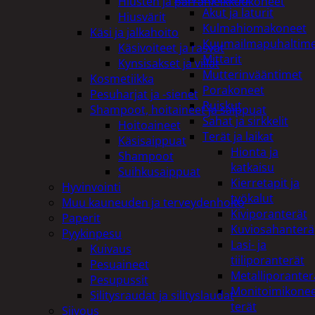
Hiusten ja parranleikkuukoneet
Akut ja laturit
Hiusvärit
Kulmahiomakoneet
Käsi ja jalkahoito
Kuumailmapuhaltim
Käsivoiteet ja rasvat
Mittarit
Kynsisakset ja viilat
Mutterinvääntimet
Kosmetiikka
Porakoneet
Pesuharjat ja -sienet
Ruiskut
Shampoot, hoitaineet ja saippuat
Sahat ja sirkkelit
Hoitoaineet
Terät ja laikat
Käsisaippuat
Hionta ja
Shampoot
katkaisu
Suihkusaippuat
Kierretapit ja
Hyvinvointi
työkalut
Muu kauneuden ja terveydenhoito
Kiviporanterät
Paperit
Kuviosahanterä
Pyykinpesu
Lasi- ja
Kuivaus
tiiliporanterät
Pesuaineet
Metalliporanter
Pesupussit
Monitoimikone
Silitysraudat ja silityslaudat
terät
Siivous