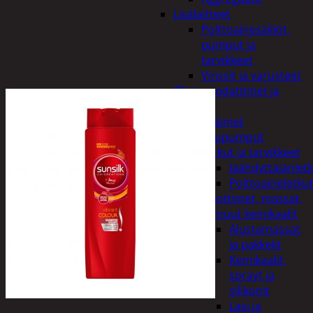
Lisälaitteet
Polttoainesäiliöt,
pumput ja
tarvikkeet
Vinssit ja varusteet
Öljyt, suodattimet ja
nesteet
Avaimet
Imupumput
Letkut ja tarvikkeet
Jäähdyttäjänlet
Polttoaineletku
Liuottimet, massat,
ja muut kemikaalit
Alustamassat
ja pakkelit
Kemikaalit,
sprayt ja
silikonit
Lasi ja