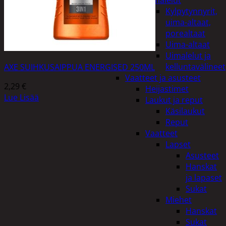
uimalelut
Kylpytynnyrit,
uima-altaat,
porealtaat
Uima-altaat
Uimalelut ja
kelluntavälineet
AXE SUIHKUSAIPPUA ENERGISED 250ML
Vaatteet ja asusteet
2,29
€
Heijastimet
Lue Lisää
Laukut ja reput
Käsilaukut
Reput
Vaatteet
Lapset
Asusteet
Hanskat
ja lapaset
Sukat
Miehet
Hanskat
Sukat