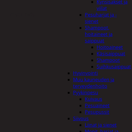
Kynsisakset ja
viilat
Tutustu myös
Pesuharjat ja -
sienet
Shampoot,
hoitaineet ja
saippuat
Hoitoaineet
Käsisaippuat
Shampoot
Suihkusaippuat
Hyvinvointi
Muu kauneuden ja
terveydenhoito
Pyykinpesu
Kuivaus
Pesuaineet
Pesupussit
Siivous
Liinat ja sienet
Mopit, harjat ja