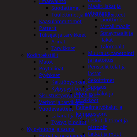
Ilmanvaihto
Maalit, lakat ja
Suodattimet
ohentimet
Tuulettimet ja Ilmastointilaitteet
Liuottimet
Kaasulämmittimet
Metallimaalit
Patterit
Spraymaalit ja
Tulisijat ja tarvikkeet
-lakat
Arinat
Talomaalit
Tarvikkeet
Muuraus, tapetointi
Kodintekstiilit
ja laatoitus
Matot
Pensselit telat ja
Pöytäliinat
lastat
Pyyhkeet
Sekoittimet
Keittiöpyyhkeet
Suojaus
Kylpypyyhkeet ja takit
Muut työkalut ja
Sisustustyynyt ja päälliset
tarvikkeet
Verhot ja tarvikkeet
Paineilmatyökalut ja
Vuodevaatteet
kompressorit
Lakanat ja tyynynlinat
Letkut, liittimet ja
Tyynyt ja peitot
pistoolit
Kylpyhuone ja sauna
Letkut ja muut
Harjat ja pesuaineet