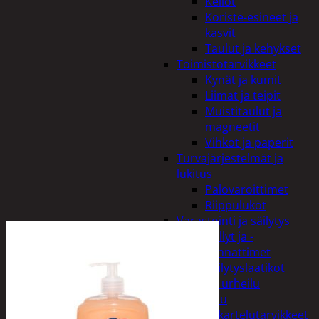
Kellot
Koriste-esineet ja
kasvit
Taulut ja kehykset
Toimistotarvikkeet
Kynät ja kumit
Liimat ja teipit
Muistitaulut ja
magneetit
Vihkot ja paperit
Turvajärjestelmät ja
lukitus
Palovaroittimet
Riippulukot
Varastointi ja säilytys
Hyllyt ja -
kannattimet
Säilytyslaatikot
Vapaa-aika ja urheilu
Askartelu
Askartelutarvikkeet