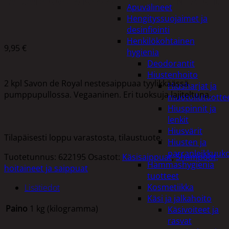
Apuvälineet
Hengityssuojaimet ja
desinfiointi
Henkilökohtainen
9,95
€
hygienia
Deodorantit
Hiustenhoito
2 kpl Savon de Royal nestesaippuaa tyylikkäässä
Hiusharjat ja
pumppupullossa. Vegaaninen. Eri tuoksuja lajiteltuna.
muotoilutuotte
Hiuspinnit ja
lenkit
Hiusvärit
Tilapäisesti loppu varastosta, tilaustuote.
Hiusten ja
parranleikkuuk
Tuotetunnus:
622195
Osastot:
Käsisaippuat
,
Shampoot,
Hammashygienia
hoitaineet ja saippuat
tuotteet
Kosmetiikka
Lisätiedot
Käsi ja jalkahoito
Paino
1 kg (kilogramma)
Käsivoiteet ja
rasvat