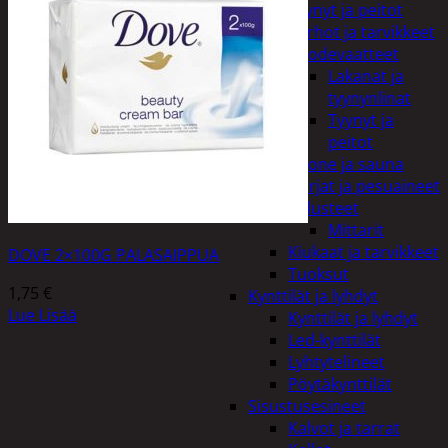
Tyynyt ja peitot
Verhot ja tarvikkeet
Vuodevaatteet
Lakanat ja
tyynynlinat
Tyynyt ja
peitot
Kylpyhuone ja sauna
Harjat ja pesuaineet
Kalusteet
Mittarit
Kiukaat ja tarvikkeet
DOVE 2×100G PALASAIPPUA
Tuoksut
1,75
€
Kynttilät ja lyhdyt
Lue Lisää
Kynttilät ja lyhdyt
Led-kynttilät
Lyhtytelineet
Pöytäkynttilät
Sisustusesineet
Kalvot ja tarrat