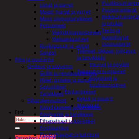
Puukkosahante
Liinat ja sienet
Puuporanterät
Mopit, harjat ja varret
Reikäsahanterä
Muut siivoustarvikkeet
ja istukat
Pesuaineet
Teräs ja
Viemärinavausaineet
kuppiharjat
Yleispesuaineet
Upotusterät
Roskapussit ja -astiat
Telineet, tikkaat, työtasot
Sangot
ja tarvikkeet
Piha ja puutarha
Vaunut ja pöydät
Grillaus ja savustus
Työasut ja suojaimet
Grillit ja rengaspolttimet
Suojalasit ja
Hiilet, briketit ja purut
kuulosuojaimet
Savustimet
Elintarvikkeet
Tarvikkeet
Keksit ja piparit
Piharakennukset
Mausteet
Kasvihuoneet ja tarvikkeet
Etsi:
Paviljonkit ja tarvikkeet
Pihapatsaat ja koristeet
Postilaatikot
Puutarhavajat ja katokset
Ostoskori /
0,00
€