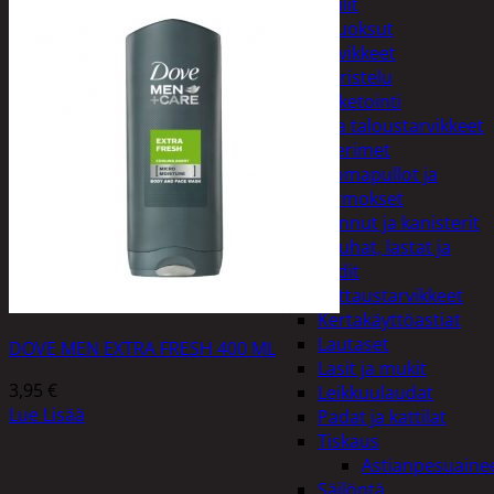
Peilit
Huonetuoksut
Juhlatarvikkeet
Koristelu
Paketointi
Keittiö ja taloustarvikkeet
Aterimet
Juomapullot ja
termokset
Kannut ja kanisterit
Kauhat, lastat ja
sudit
Kattaustarvikkeet
Kertakäyttöastiat
Lautaset
DOVE MEN EXTRA FRESH 400 ML
Lasit ja mukit
3,95
€
Leikkuulaudat
Lue Lisää
Padat ja kattilat
Tiskaus
Astianpesuaine
Säilöntä