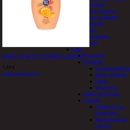
Miniatyyri
Sakset, liimat ja
muut tarvikkeet
Värikynät
Harrasteet
Käsityötarvikkeet
Langat
Lelut
Ilmapallot
NORD CLEAN NESTESAIPPUA MANGO
Pihalelut
1,69
€
Hiekkalaatikkole
Lisää ostoskoriin
Muut pihalelut
Pallot
Vesipyssyt
Radio-ohjattavat
Sisälelut
Leikkiautot ja
työkoneet
Muovailuvahat
ja limat