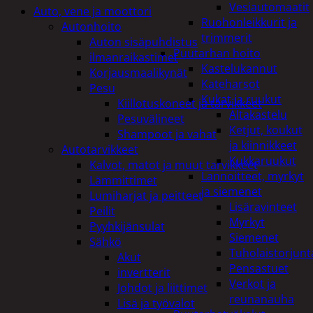
Vesiautomaatit
Auto, vene ja moottori
Ruohonleikkurit ja
Autonhoito
trimmerit
Auton sisäpuhdistus
Puutarhan hoito
ilmanraikastimet
Kastelukannut
Korjausmaalikynät
Kateharsot
Pesu
Kukat ja ruukut
Kiillotuskoneet ja tarvikkeet
Altakastelu
Pesuvälineet
Ketjut, koukut
Shampoot ja vahat
ja kiinnikkeet
Autotarvikkeet
Kukkaruukut
Kalvot, matot ja muut tarvikkeet
Lannoitteet, myrkyt
Lämmittimet
ja siemenet
Lumiharjat ja peitteet
Lisäravinteet
Peilit
Myrkyt
Pyyhkijänsulat
Siemenet
Sähkö
Tuholaistorjunt
Akut
Pensastuet
invertterit
Verkot ja
Johdot ja liittimet
reunanauha
Lisä ja työvalot