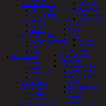
Peltisakset
Tietokonetarvikkeet
Pulttisakset ja
Adapterit, liittimet ja telakointiasemat
voimaleikkurit
Verkkolaitteet
vetoniittipihdit
Tv-tarvikkeet ja seinätelineet
Puristimet
Antennit
Puukot
Liittimet
Sahat
Viihde-elektroniikka
Puusahat
Bluetooth kaiuttimet
Rautasahat
Kuulokkeet
Työkalusarjat
Radiot
Korjaamotyökalut
Koti ja sisustus
Lämmittimet
Huonekalut
Liimat, massat, teipit
Kaapit
Köydet ja narut
Kenkätelineet ja naulakot
Liimapistoolit ja
Peilit
puikot
Huonetuoksut
Liimat ja lukitteet
Juhlatarvikkeet
Rasvaprässit,
Koristelu
massa ja
Paketointi
uretaanipistoolit
Keittiö ja taloustarvikkeet