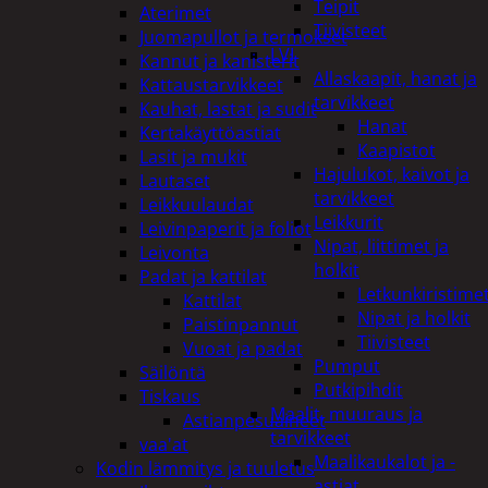
Teipit
Aterimet
Tiivisteet
Juomapullot ja termokset
LVI
Kannut ja kanisterit
Allaskaapit, hanat ja
Kattaustarvikkeet
tarvikkeet
Kauhat, lastat ja sudit
Hanat
Kertakäyttöastiat
Kaapistot
Lasit ja mukit
Hajulukot, kaivot ja
Lautaset
tarvikkeet
Leikkuulaudat
Leikkurit
Leivinpaperit ja foliot
Nipat, liittimet ja
Leivonta
holkit
Padat ja kattilat
Letkunkiristime
Kattilat
Nipat ja holkit
Paistinpannut
Tiivisteet
Vuoat ja padat
Pumput
Säilöntä
Putkipihdit
Tiskaus
Maalit, muuraus ja
Astianpesuaineet
tarvikkeet
vaa'at
Maalikaukalot ja -
Kodin lämmitys ja tuuletus
astiat