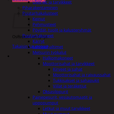
Ulko-wc ja tarvikkeet
Ostoskori
Piharakentaminen
Puutarhakalusteet
Keinut
Pehmusteet
Pöydät, tuolit ja kalusteryhmät
Puutarhakoneet
Ostoskori on tyhjä.
Kärryt
Takaisin kauppaan
Lehtipuhaltimet
Metsurin työkalut
Halkomakoneet
Moottorisahat ja tarvikkeet
Kirveet ja sahat
Moottorisahat ja raivaussahat
Tukkisakset ja sahapukit
Viilat ja teräketjut
Oksasilppurit
Painepesurit, vesiautomaatit ja
uppopumput
Letkut ja muut tarvikkeet
Muut pumput