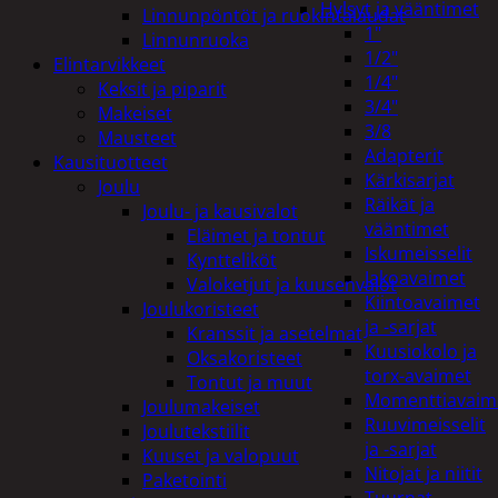
Hylsyt ja vääntimet
Linnunpöntöt ja ruokintalaudat
1"
Linnunruoka
1/2"
Elintarvikkeet
1/4"
Keksit ja piparit
3/4"
Makeiset
3/8
Mausteet
Adapterit
Kausituotteet
Kärkisarjat
Joulu
Räikät ja
Joulu- ja kausivalot
vääntimet
Eläimet ja tontut
Iskumeisselit
Kyntteliköt
Jakoavaimet
Valoketjut ja kuusenvalot
Kiintoavaimet
Joulukoristeet
ja -sarjat
Kranssit ja asetelmat
Kuusiokolo ja
Oksakoristeet
torx-avaimet
Tontut ja muut
Momenttiavaim
Joulumakeiset
Ruuvimeisselit
Joulutekstiilit
ja -sarjat
Kuuset ja valopuut
Nitojat ja niitit
Paketointi