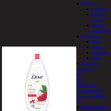
Naiset
Hanskat
Paidat ja
housut
Sukat ja
säärystim
Päähineet
Hatut
Huivit
Lippalakit
Pipot
Sadeasut
Auto, vene ja moottori
Autonhoito
Auton
sisäpuhdistus
Ilmanraikastimet
Korjausmaalikynät
Pesu
Kiillotuskoneet