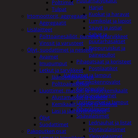
Puutarhatyökalut
Polttimot
Harjat
Tulpat
Kuokat ja haravat
Irtomoottorit, aggregaatit
Lumikolat ja lapiot
Aggregaatit
Saavit ja astiat
Lisälaitteet
Sahat ja
Polttoainesäiliöt, pumput ja tarvikkeet
puutarhasakset
Vinssit ja varusteet
Reppuruiskut ja
Öljyt, suodattimet ja nesteet
painepullot
Avaimet
Pihapatsaat ja koristeet
Imupumput
Postilaatikot
Letkut ja tarvikkeet
Valaisimet ja lamput
Jäähdyttäjänletkut
Aurinkokennovalot
Polttoaineletkut
Koristevalot
Liuottimet, massat, ja muut kemikaalit
Koristevalaisimet
Alustamassat ja pakkelit
Loisteputket ja lamput
Kemikaalit, sprayt ja silikonit
Pihavalaisimet
Lasi ja jäähdytinnesteet
Sisävalaisimet
Öljyt
Lednauhat ja listat
Suodattimet
Pöytävalaisimet
Pakoputken osat
Yleisvalaisimet
Laipat ja kiinnikkeet