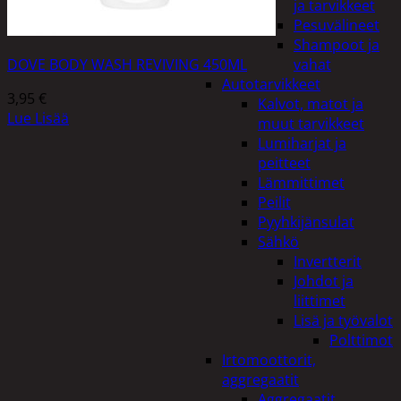
ja tarvikkeet
Pesuvälineet
Shampoot ja
DOVE BODY WASH REVIVING 450ML
vahat
Autotarvikkeet
3,95
€
Kalvot, matot ja
Lue Lisää
muut tarvikkeet
Lumiharjat ja
peitteet
Lämmittimet
Peilit
Pyyhkijänsulat
Sähkö
Invertterit
Johdot ja
liittimet
Lisä ja työvalot
Polttimot
Irtomoottorit,
aggregaatit
Aggregaatit