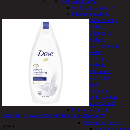
Piha ja puutarha
Grillaus ja savustus
Piharakennukset
Kasvihuoneet ja
tarvikkeet
Paviljonkit ja
tarvikkeet
Puutarhavajat ja
katokset
Ulko-wc ja
tarvikkeet
Piharakentaminen
Puutarhakalusteet
Keinut
Pehmusteet
Pöydät, tuolit ja
kalusteryhmät
Puutarhakoneet
DOVE BODY WASH DEEPLY NOURISHING 450ML
Kärryt
Metsurin työkalut
3,95
€
Halkomakoneet