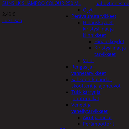
SUNSILK SHAMPOO COLOUR 250 ML
jäähdytinnestee
Öljyt
2,49
€
Perävaunutarvikkeet
Lue Lisää
Hinausköydet,
kiristysliinat ja
kiinnikkeet
Hinausköydet
Kiristysliinat ja
tarvikkeet
Valot
Rengas ja -
vannetarvikkeet
Sähköpotkulaudat,
skootterit ja ajoneuvot
Tukkikärryt ja
juontopulkat
Veneet ja
veneilytarvikkeet
Airot ja melat
Perämoottorit