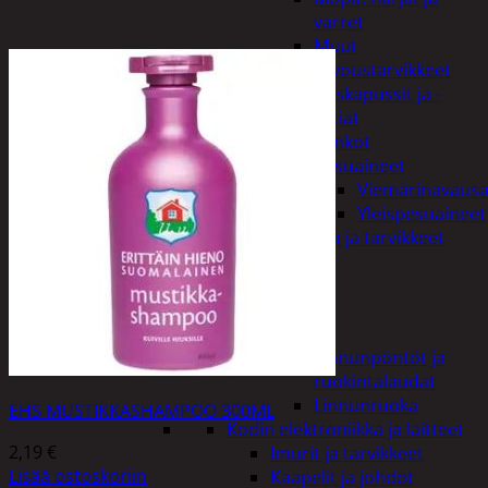
varret
Muut
siivoustarvikkeet
Roskapussit ja -
astiat
Sankot
Pesuaineet
Viemärinavausa
Yleispesuaineet
Eläintenruoka ja tarvikkeet
Jyrsijät
Kissat
Koirat
Linnut
Linnunpöntöt ja
ruokintalaudat
Linnunruoka
EHS MUSTIKKASHAMPOO 300ML
Kodin elektroniikka ja laitteet
2,19
€
Imurit ja tarvikkeet
Lisää ostoskoriin
Kaapelit ja johdot