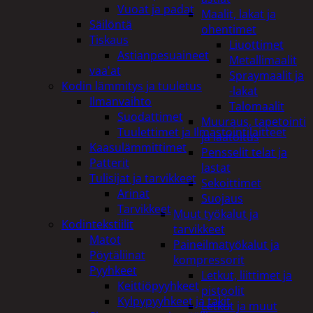
Vuoat ja padat
Maalit, lakat ja
Säilöntä
ohentimet
Tiskaus
Liuottimet
Astianpesuaineet
Metallimaalit
vaa'at
Spraymaalit ja
Kodin lämmitys ja tuuletus
-lakat
Ilmanvaihto
Talomaalit
Suodattimet
Muuraus, tapetointi
Tuulettimet ja Ilmastointilaitteet
ja laatoitus
Kaasulämmittimet
Pensselit telat ja
Patterit
lastat
Tulisijat ja tarvikkeet
Sekoittimet
Arinat
Suojaus
Tarvikkeet
Muut työkalut ja
Kodintekstiilit
tarvikkeet
Matot
Paineilmatyökalut ja
Pöytäliinat
kompressorit
Pyyhkeet
Letkut, liittimet ja
Keittiöpyyhkeet
pistoolit
Kylpypyyhkeet ja takit
Letkut ja muut