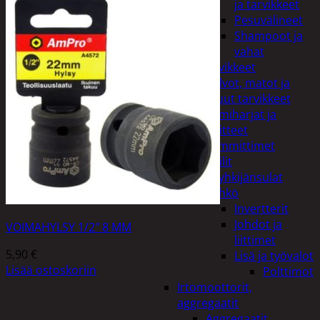
ja tarvikkeet
Pesuvälineet
Shampoot ja
vahat
Autotarvikkeet
Kalvot, matot ja
muut tarvikkeet
Lumiharjat ja
peitteet
Lämmittimet
Peilit
Pyyhkijänsulat
Sähkö
Invertterit
Johdot ja
VOIMAHYLSY 1/2″ 8 MM
liittimet
5,90
€
Lisä ja työvalot
Lisää ostoskoriin
Polttimot
Irtomoottorit,
aggregaatit
Aggregaatit