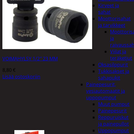
Kirveet ja
sahat
Moottorisahat
ja tarvikkeet
Moottoris
ja
raivaussa
Viilat ja
teräketjut
VOIMAHYLSY 1/2″ 23 MM
Oksasilppurit
8,80
€
Tukkisakset ja
Lisää ostoskoriin
sahapukit
Painepesurit,
vesiautomaatit ja
uppopumput
Muut pumput
Painepesurit
Reppuruiskut
ja painepullot
Uppopumput