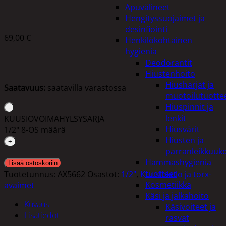
Apuvälineet
Hengityssuojaimet ja
desinfiointi
69,00
€
Henkilökohtainen
hygienia
Deodorantit
Hiustenhoito
Hiusharjat ja
Saatavuus:
saatavilla varastossa
muotoilutuotte
Hiuspinnit ja
lenkit
KUUSIOVOIMAHYLSYSARJA
Hiusvärit
1/2" 8-OS määrä
Hiusten ja
parranleikkuuk
Hammashygienia
Lisää ostoskoriin
tuotteet
Tuotetunnus:
AX5662
Osastot:
1/2"
,
Kuusiokolo ja torx-
Kosmetiikka
avaimet
Käsi ja jalkahoito
Kuvaus
Käsivoiteet ja
Lisätiedot
rasvat