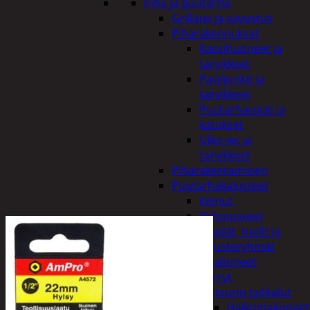
Piha ja puutarha
Grillaus ja savustus
Piharakennukset
Kasvihuoneet ja
tarvikkeet
Paviljonkit ja
tarvikkeet
Puutarhavajat ja
katokset
Ulko-wc ja
tarvikkeet
Piharakentaminen
Puutarhakalusteet
Keinut
Pehmusteet
Pöydät, tuolit ja
kalusteryhmät
Puutarhakoneet
Kärryt
Metsurin työkalut
Halkomakoneet