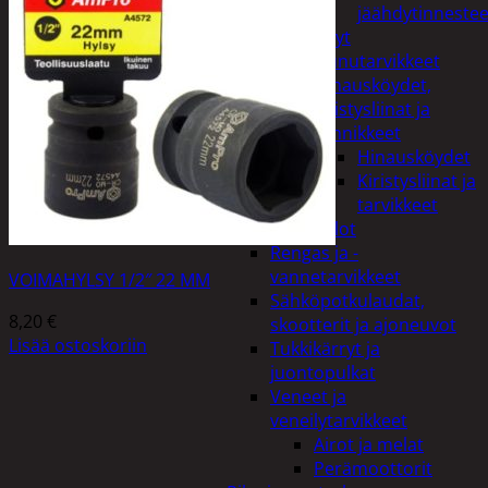
jäähdytinnestee
Öljyt
Perävaunutarvikkeet
Hinausköydet,
kiristysliinat ja
kiinnikkeet
Hinausköydet
Kiristysliinat ja
tarvikkeet
Valot
Rengas ja -
vannetarvikkeet
VOIMAHYLSY 1/2″ 22 MM
Sähköpotkulaudat,
8,20
€
skootterit ja ajoneuvot
Lisää ostoskoriin
Tukkikärryt ja
juontopulkat
Veneet ja
veneilytarvikkeet
Airot ja melat
Perämoottorit