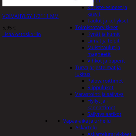
Kellot
Koriste-esineet ja
kasvit
VOIMAHYLSY 1/2″ 11 MM
Taulut ja kehykset
Toimistotarvikkeet
5,95
€
Kynät ja kumit
Lisää ostoskoriin
Liimat ja teipit
Muistitaulut ja
magneetit
Vihkot ja paperit
Turvajärjestelmät ja
lukitus
Palovaroittimet
Riippulukot
Varastointi ja säilytys
Hyllyt ja -
kannattimet
Säilytyslaatikot
Vapaa-aika ja urheilu
Askartelu
Askartelutarvikkeet