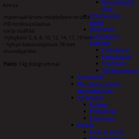
Kynsisakset ja
Amrox
viilat
Pesuharjat ja -
-materiaali kromi-molybdeeni-terästä
sienet
-HD-teollisuuslaatua
Shampoot,
-sarja sisältää
hoitaineet ja
–hylsykoot 5, 6, 8, 10, 12, 14, 17, 19 mm
saippuat
– hylsyn kokonaispituus 78 mm
Hoitoaineet
-muovilaatikko
Käsisaippuat
Shampoot
Paino
3 kg (kilogramma)
Suihkusaippuat
Hyvinvointi
Muu kauneuden ja
Tutustu myös
terveydenhoito
Pyykinpesu
Kuivaus
Pesuaineet
Pesupussit
Siivous
Liinat ja sienet
Mopit, harjat ja