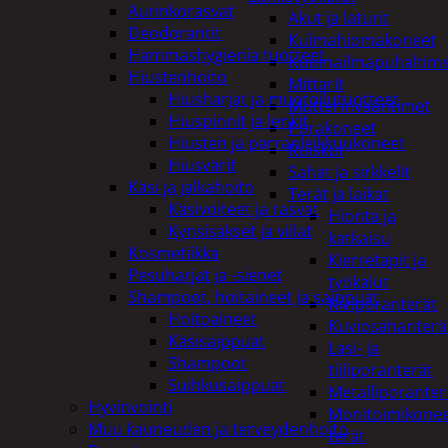
Aurinkorasvat
Akut ja laturit
Deodorantit
Kulmahiomakoneet
Hammashygienia tuotteet
Kuumailmapuhaltim
Hiustenhoito
Mittarit
Hiusharjat ja muotoilutuotteet
Mutterinvääntimet
Hiuspinnit ja lenkit
Porakoneet
Hiusten ja parranleikkuukoneet
Ruiskut
Hiusvärit
Sahat ja sirkkelit
Käsi ja jalkahoito
Terät ja laikat
Käsivoiteet ja rasvat
Hionta ja
Kynsisakset ja viilat
katkaisu
Kosmetiikka
Kierretapit ja
Pesuharjat ja -sienet
työkalut
Shampoot, hoitaineet ja saippuat
Kiviporanterät
Hoitoaineet
Kuviosahanterä
Käsisaippuat
Lasi- ja
Shampoot
tiiliporanterät
Suihkusaippuat
Metalliporanter
Hyvinvointi
Monitoimikone
Muu kauneuden ja terveydenhoito
terät