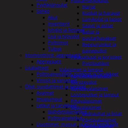
Puutarhatyökalut
Pyyhkijänsulat
Harjat
Sähkö
Kuokat ja haravat
Akut
Lumikolat ja lapiot
invertterit
Saavit ja astiat
Johdot ja liittimet
Sahat ja
Lisä ja työvalot
puutarhasakset
Polttimot
Reppuruiskut ja
Tulpat
painepullot
Irtomoottorit, aggregaatit
Pihapatsaat ja koristeet
Aggregaatit
Postilaatikot
Lisälaitteet
Valaisimet ja lamput
Polttoainesäiliöt, pumput ja tarvikkeet
Aurinkokennovalot
Vinssit ja varusteet
Koristevalot
Öljyt, suodattimet ja nesteet
Koristevalaisimet
Avaimet
Loisteputket ja lamput
Imupumput
Pihavalaisimet
Letkut ja tarvikkeet
Sisävalaisimet
Jäähdyttäjänletkut
Lednauhat ja listat
Polttoaineletkut
Pöytävalaisimet
Liuottimet, massat, ja muut kemikaalit
Yleisvalaisimet