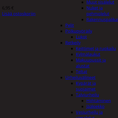
Muut sisälelut
6,95
€
Nuket ja
Lisää ostoskoriin
pehmolelut
Rakennuspalika
Pelit
Polkupyöräily
Lukot
Retkeily
Keittimet ja ruokailu
Kylmälaukut
Makuupussit ja
alustat
Teltat
Urheiluvälineet
Kypärät ja
suojaimet
Talviurheilu
Hiihtäminen
Jääkiekko
Vesiurheilu ja