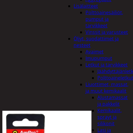
Lisälaitteet
Polttoainesäiliöt,
pumput ja
tarvikkeet
Vinssit ja varusteet
Öljyt, suodattimet ja
nesteet
Avaimet
Imupumput
Letkut ja tarvikkeet
Jäähdyttäjänlet
Polttoaineletku
Liuottimet, massat,
ja muut kemikaalit
Alustamassat
ja pakkelit
Kemikaalit,
sprayt ja
silikonit
Lasi ja