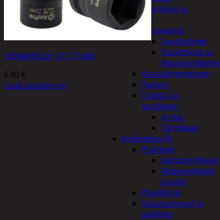
Kodin lämmitys ja
tuuletus
Ilmanvaihto
Suodattimet
Tuulettimet ja
VOIMAHYLSY 1/2″ 17 MM
Ilmastointilaitte
Kaasulämmittimet
6,80
€
Patterit
Lisää ostoskoriin
Tulisijat ja
tarvikkeet
Arinat
Tarvikkeet
Kodintekstiilit
Pyyhkeet
Keittiöpyyhkeet
Kylpypyyhkeet
ja takit
Pöytäliinat
Sisustustyynyt ja
päälliset