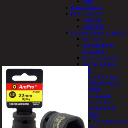
Peilit
Huonetuoksut
Juhlatarvikkeet
Koristelu
Paketointi
Keittiö ja taloustarvikkeet
Aterimet
Juomapullot ja
termokset
Kannut ja kanisterit
Kauhat, lastat ja
sudit
Kattaustarvikkeet
Kertakäyttöastiat
Lautaset
Lasit ja mukit
Leikkuulaudat
Padat ja kattilat
Tiskaus
Astianpesuaine
Säilöntä