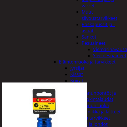
varret
Muut
siivoustarvikkeet
Roskapussit ja -
astiat
Sankot
Pesuaineet
Viemärinavausa
Yleispesuaineet
Eläintenruoka ja tarvikkeet
Jyrsijät
Kissat
Koirat
Linnut
Linnunpöntöt ja
ruokintalaudat
Linnunruoka
Kodin elektroniikka ja laitteet
Imurit ja tarvikkeet
Kaapelit ja johdot