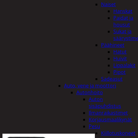
Naiset
Hanskat
Paidat ja
housut
Sukat ja
säärystim
Päähineet
Hatut
Huivit
Lippalakit
Pipot
Sadeasut
Auto, vene ja moottori
Autonhoito
Auton
sisäpuhdistus
Ilmanraikastimet
Korjausmaalikynät
Pesu
Kiillotuskoneet