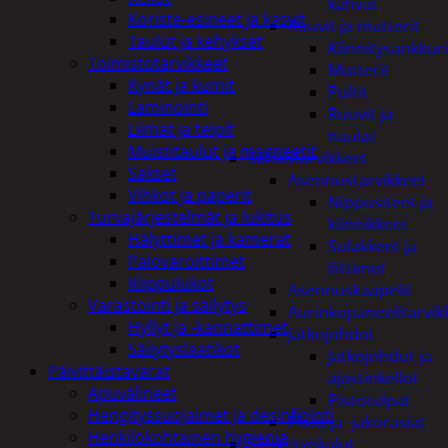
kahvat
Koriste-esineet ja kasvit
Ruuvit ja mutterit
Taulut ja kehykset
Kiinnitysankkuri
Toimistotarvikkeet
Mutterit
Kynät ja kumit
Pultit
Laminointi
Ruuvit ja
Liimat ja teipit
naulat
Muistitaulut ja magneetit
Sähkötarvikkeet
Sakset
Asennustarvikkeet
Vihkot ja paperit
Nippusiteet ja
Turvajärjestelmät ja lukitus
kiinnikkeet
Hälyttimet ja kamerat
Sulakkeet ja
Palovaroittimet
liittimet
Riippulukot
Asennuskaapelit
Varastointi ja säilytys
Aurinkopaneelitarvik
Hyllyt ja -kannattimet
Jatkojohdot
Säilytyslaatikot
Jatkojohdot ja
Päivittäistavarat
ajastinkellot
Apuvälineet
Pistotulpat
Hengityssuojaimet ja desinfiointi
Pisto ja -jakorasiat
Henkilökohtainen hygienia
Sähkötyökalut