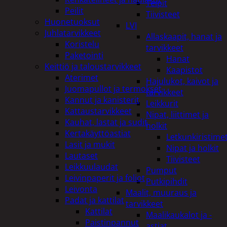
Teipit
Peilit
Tiivisteet
Huonetuoksut
LVI
Juhlatarvikkeet
Allaskaapit, hanat ja
Koristelu
tarvikkeet
Paketointi
Hanat
Keittiö ja taloustarvikkeet
Kaapistot
Aterimet
Hajulukot, kaivot ja
Juomapullot ja termokset
tarvikkeet
Kannut ja kanisterit
Leikkurit
Kattaustarvikkeet
Nipat, liittimet ja
Kauhat, lastat ja sudit
holkit
Kertakäyttöastiat
Letkunkiristime
Lasit ja mukit
Nipat ja holkit
Lautaset
Tiivisteet
Leikkuulaudat
Pumput
Leivinpaperit ja foliot
Putkipihdit
Leivonta
Maalit, muuraus ja
Padat ja kattilat
tarvikkeet
Kattilat
Maalikaukalot ja -
Paistinpannut
astiat