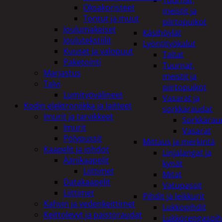
Tuurnat,
Oksakoristeet
meistit ja
Tontut ja muut
piirtopuikot
Joulumakeiset
Käsihöylät
Joulutekstiilit
Lyöntityökalut
Kuuset ja valopuut
Taltat
Paketointi
Tuurnat,
Marjastus
meistit ja
Talvi
piirtopuikot
Lumityövälineet
Vasarat ja
Kodin elektroniikka ja laitteet
sorkkaraudat
Imurit ja tarvikkeet
Sorkkarau
Imurit
Vasarat
Pölypussit
Mittaus ja merkintä
Kaapelit ja johdot
Linjalangat ja
Äänikaapelit
kynät
Liittimet
Mitat
Datakaapelit
Vatupassit
Liittimet
Pihdit ja leikkurit
Kahvin ja vedenkeittimet
Lukkopihdit
Keittolevyt ja paistoraudat
Lukkorengaspih