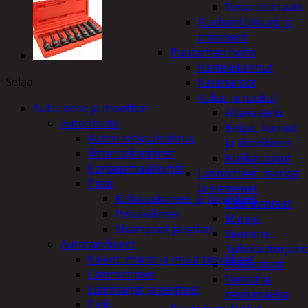
Vesiautomaatit
Ruohonleikkurit ja
trimmerit
Puutarhan hoito
Kastelukannut
Selaa
Kateharsot
Kukat ja ruukut
Auto, vene ja moottori
Altakastelu
Autonhoito
Ketjut, koukut
Auton sisäpuhdistus
ja kiinnikkeet
ilmanraikastimet
Kukkaruukut
Korjausmaalikynät
Lannoitteet, myrkyt
Pesu
ja siemenet
Kiillotuskoneet ja tarvikkeet
Lisäravinteet
Pesuvälineet
Myrkyt
Shampoot ja vahat
Siemenet
Autotarvikkeet
Tuholaistorjunt
Kalvot, matot ja muut tarvikkeet
Pensastuet
Lämmittimet
Verkot ja
Lumiharjat ja peitteet
reunanauha
Peilit