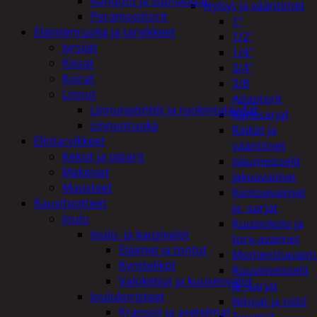
Kanootit ja sup-laudat
Hylsyt ja vääntimet
Perämoottorit
1"
Eläintenruoka ja tarvikkeet
1/2"
Jyrsijät
1/4"
Kissat
3/4"
Koirat
3/8
Linnut
Adapterit
Linnunpöntöt ja ruokintalaudat
Kärkisarjat
Linnunruoka
Räikät ja
Elintarvikkeet
vääntimet
Keksit ja piparit
Iskumeisselit
Makeiset
Jakoavaimet
Mausteet
Kiintoavaimet
Kausituotteet
ja -sarjat
Joulu
Kuusiokolo ja
Joulu- ja kausivalot
torx-avaimet
Eläimet ja tontut
Momenttiavaim
Kyntteliköt
Ruuvimeisselit
Valoketjut ja kuusenvalot
ja -sarjat
Joulukoristeet
Nitojat ja niitit
Kranssit ja asetelmat