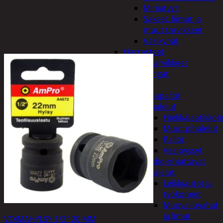
Miniatyyri
Sakset, liimat ja
muut tarvikkeet
Värikynät
Harrasteet
Käsityötarvikkeet
Langat
Lelut
Ilmapallot
Pihalelut
Hiekkalaatikkole
Muut pihalelut
Pallot
Vesipyssyt
Radio-ohjattavat
Sisälelut
Leikkiautot ja
työkoneet
Muovailuvahat
ja limat
VOIMAHYLSY 1/2″ 20 MM