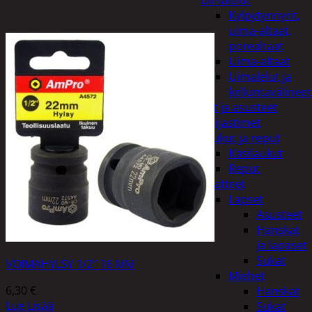
uimalelut
Kylpytynnyrit,
uima-altaat,
porealtaat
Uima-altaat
Uimalelut ja
kelluntavälineet
Vaatteet ja asusteet
Heijastimet
Laukut ja reput
Käsilaukut
Reput
Vaatteet
Lapset
Asusteet
Hanskat
ja lapaset
Sukat
VOIMAHYLSY 1/2″ 16 MM
Miehet
6,30
€
Hanskat
Lue Lisää
Sukat