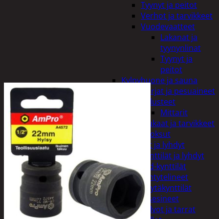
Tyynyt ja peitot
Verhot ja tarvikkeet
Vuodevaatteet
Lakanat ja
tyynynlinat
Tyynyt ja
peitot
Kylpyhuone ja sauna
Harjat ja pesuaineet
Kalusteet
Mittarit
Kiukaat ja tarvikkeet
Tuoksut
Kynttilät ja lyhdyt
Kynttilät ja lyhdyt
Led-kynttilät
Lyhtytelineet
Pöytäkynttilät
Sisustusesineet
Kalvot ja tarrat