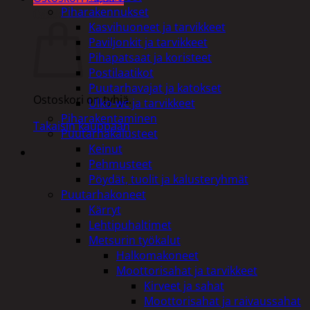
Piharakennukset
Ostoskori
Kasvihuoneet ja tarvikkeet
Paviljonkit ja tarvikkeet
Pihapatsaat ja koristeet
Postilaatikot
Puutarhavajat ja katokset
Ostoskori on tyhjä.
Ulko-wc ja tarvikkeet
Piharakentaminen
Takaisin kauppaan
Puutarhakalusteet
Keinut
Pehmusteet
Pöydät, tuolit ja kalusteryhmät
Puutarhakoneet
Kärryt
Lehtipuhaltimet
Metsurin työkalut
Halkomakoneet
Moottorisahat ja tarvikkeet
Kirveet ja sahat
Moottorisahat ja raivaussahat