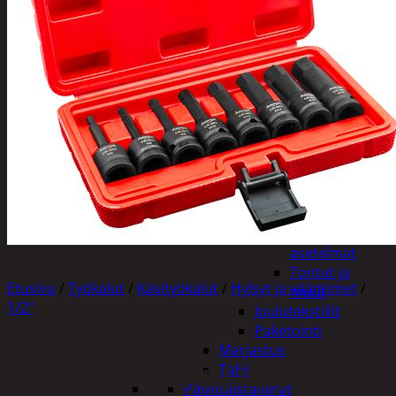
Tuotevalikoima
Poistotuotteet
Kausituotteet
Joulu
Joulu- ja kausivalot
Eläimet ja
tontut
Kyntteliköt
Valoketjut ja
kuusenvalot
Joulukoristeet
Kranssit ja
asetelmat
Tontut ja
Etusivu
/
Työkalut
/
Käsityökalut
/
Hylsyt ja vääntimet
/
muut
1/2"
Joulutekstiilit
Paketointi
Marjastus
Talvi
KUUSIOVOIMAHYLSYSARJA 1/2″ 8-OS
Päivittäistavarat