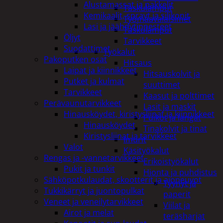
Alustamassat ja pakkelit
Taskulamput
Kemikaalit, sprayt ja silikonit
Työmaavalaisimet
Lasi ja jäähdytinnesteet
Taskulamput
Öljyt
Tarvikkeet
Suodattimet
Työkalut
Pakoputken osat
Hitsaus
Laipat ja kiinnikkeet
Hitsauskolvit ja
Putket ja kulmat
suuttimet
Tarvikkeet
Kaasut ja polttimet
Perävaunutarvikkeet
Lasit ja maskit
Hinausköydet, kiristysliinat ja kiinnikkeet
Puikot ja langat
Hinausköydet
Tinakolvit ja tinat
Kiristysliinat ja tarvikkeet
Imurit
Valot
Käsityökalut
Rengas ja -vannetarvikkeet
Erikoistyökalut
Pukit ja tunkit
Hionta ja puhdistus
Sähköpotkulaudat, skootterit ja ajoneuvot
Tyynyt ja
Tukkikärryt ja juontopulkat
paperit
Veneet ja veneilytarvikkeet
Viilat ja
Airot ja melat
teräsharjat