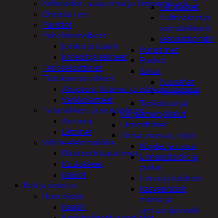
Kelloradiot, sääasemat ja lämpömittarit
Peltisakset
Oheislaitteet
Pulttisakset ja
Paristot
voimaleikkurit
Puhelintarvikkeet
vetoniittipihdit
Johdot ja laturit
Puristimet
Kotelot ja telineet
Puukot
Tehosekoittimet
Sahat
Tietokonetarvikkeet
Puusahat
Adapterit, liittimet ja telakointiasemat
Rautasahat
Verkkolaitteet
Työkalusarjat
Tv-tarvikkeet ja seinätelineet
Korjaamotyökalut
Antennit
Lämmittimet
Liittimet
Liimat, massat, teipit
Viihde-elektroniikka
Köydet ja narut
Bluetooth kaiuttimet
Liimapistoolit ja
Kuulokkeet
puikot
Radiot
Liimat ja lukitteet
Koti ja sisustus
Rasvaprässit,
Huonekalut
massa ja
Kaapit
uretaanipistoolit
Kenkätelineet ja naulakot