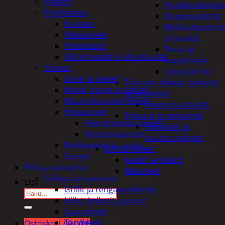
Paperit
Puukkosahante
Pyykinpesu
Puuporanterät
Kuivaus
Reikäsahanterä
Pesuaineet
ja istukat
Pesupussit
Teräs ja
Silitysraudat ja silityslaudat
kuppiharjat
Siivous
Upotusterät
Liinat ja sienet
Telineet, tikkaat, työtasot
Mopit, harjat ja varret
ja tarvikkeet
Muut siivoustarvikkeet
Vaunut ja pöydät
Pesuaineet
Työasut ja suojaimet
Viemärinavausaineet
Suojalasit ja
Yleispesuaineet
kuulosuojaimet
Roskapussit ja -astiat
Elintarvikkeet
Sangot
Keksit ja piparit
Piha ja puutarha
Mausteet
Grillaus ja savustus
Etsi:
Grillit ja rengaspolttimet
Hiilet, briketit ja purut
Savustimet
Tarvikkeet
Ostoskori /
0,00
€