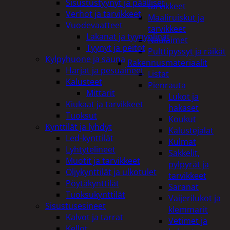
Sisustustyynyt ja päälliset
tarvikkeet
Verhot ja tarvikkeet
Maaliruiskut ja
Vuodevaatteet
tarvikkeet
Lakanat ja tyynynlinat
Naulaimet
Tyynyt ja peitot
Pulttipyssyt ja räikät
Kylpyhuone ja sauna
Rakennusmateriaalit
Harjat ja pesuaineet
Listat
Kalusteet
Pienrauta
Mittarit
Lukot ja
Kiukaat ja tarvikkeet
hakaset
Tuoksut
Koukut
Kynttilät ja lyhdyt
Kalustejalat
Led-kynttilät
Kulmat
Lyhtytelineet
Sakkelit,
Muotit ja tarvikkeet
pylpyrät ja
Öljykynttilät ja ulkotulet
tarvikkeet
Pöytäkynttilät
Saranat
Tuoksukynttilät
Vaijerilukot ja
Sisustusesineet
klemmarit
Kalvot ja tarrat
Vetimet ja
Kellot