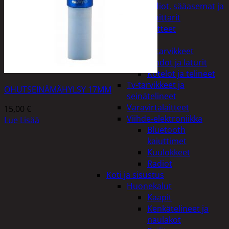
Kelloradiot, sääasemat ja
lämpömittarit
Oheislaitteet
Paristot
Puhelintarvikkeet
Johdot ja laturit
Kotelot ja telineet
Tv-tarvikkeet ja
OHUTSEINÄMÄHYLSY 17MM
seinätelineet
Varavirtalaitteet
15,00
€
Viihde-elektroniikka
Lue Lisää
Bluetooth
kaiuttimet
Kuulokkeet
Radiot
Koti ja sisustus
Huonekalut
Kaapit
Kenkätelineet ja
naulakot