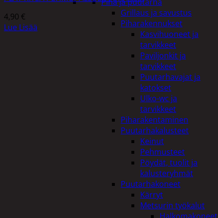
Piha ja puutarha
Grillaus ja savustus
4,90
€
Piharakennukset
Lue Lisää
Kasvihuoneet ja
tarvikkeet
Paviljonkit ja
tarvikkeet
Puutarhavajat ja
katokset
Ulko-wc ja
tarvikkeet
Piharakentaminen
Puutarhakalusteet
Keinut
Pehmusteet
Pöydät, tuolit ja
kalusteryhmät
Puutarhakoneet
Kärryt
Metsurin työkalut
Halkomakoneet