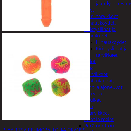
jäähdytinnestee
Öljyt
Perävaunutarvikkeet
Hinausköydet,
kiristysliinat ja
kiinnikkeet
Hinausköydet
Kiristysliinat ja
tarvikkeet
Valot
Rengas ja -
vannetarvikkeet
Sähköpotkulaudat,
skootterit ja ajoneuvot
Tukkikärryt ja
juontopulkat
Veneet ja
veneilytarvikkeet
Airot ja melat
Perämoottorit
PLAY RITSA PEHMOPALLOLLA ORANSSI