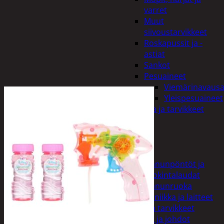
varret
Muut
siivoustarvikkeet
Roskapussit ja -
astiat
Sankot
Pesuaineet
Viemärinavausa
Yleispesuaineet
Eläintenruoka ja tarvikkeet
Jyrsijät
Kissat
Koirat
Linnut
Linnunpöntöt ja
ruokintalaudat
Linnunruoka
Kodin elektroniikka ja laitteet
Imurit ja tarvikkeet
Kaapelit ja johdot