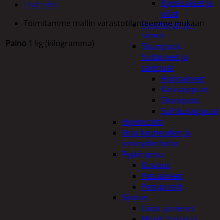
Kynsisakset ja
Lisätiedot
viilat
Toimitamme mallin varastotilanteemme mukaan
Pesuharjat ja -
sienet
Paino
1 kg (kilogramma)
Shampoot,
hoitaineet ja
saippuat
Hoitoaineet
Tutustu myös
Käsisaippuat
Shampoot
Suihkusaippuat
Hyvinvointi
Muu kauneuden ja
terveydenhoito
Pyykinpesu
Kuivaus
Pesuaineet
Pesupussit
Siivous
Liinat ja sienet
Mopit, harjat ja