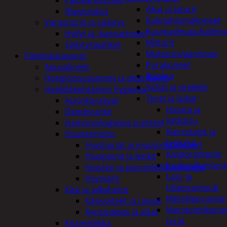
Akut ja laturit
Riippulukot
Kulmahiomakoneet
Varastointi ja säilytys
Kuumailmapuhaltim
Hyllyt ja -kannattimet
Mittarit
Säilytyslaatikot
Mutterinvääntimet
Päivittäistavarat
Porakoneet
Apuvälineet
Ruiskut
Hengityssuojaimet ja desinfiointi
Sahat ja sirkkelit
Henkilökohtainen hygienia
Terät ja laikat
Aurinkorasvat
Hionta ja
Deodorantit
katkaisu
Hammashygienia tuotteet
Kierretapit ja
Hiustenhoito
työkalut
Hiusharjat ja muotoilutuotteet
Kiviporanterät
Hiuspinnit ja lenkit
Kuviosahanterä
Hiusten ja parranleikkuukoneet
Lasi- ja
Hiusvärit
tiiliporanterät
Käsi ja jalkahoito
Metalliporanter
Käsivoiteet ja rasvat
Monitoimikone
Kynsisakset ja viilat
terät
Kosmetiikka