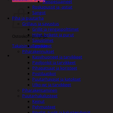
Yleispesuaineet
Ostoskori
Roskapussit ja -astiat
Sangot
Piha ja puutarha
Grillaus ja savustus
Grillit ja rengaspolttimet
Hiilet, briketit ja purut
Ostoskori on tyhjä.
Savustimet
Tarvikkeet
Takaisin kauppaan
Piharakennukset
Kasvihuoneet ja tarvikkeet
Paviljonkit ja tarvikkeet
Pihapatsaat ja koristeet
Postilaatikot
Puutarhavajat ja katokset
Ulko-wc ja tarvikkeet
Piharakentaminen
Puutarhakalusteet
Keinut
Pehmusteet
Pöydät, tuolit ja kalusteryhmät