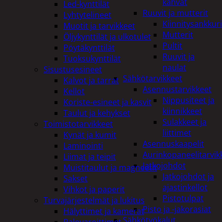
kahvat
Led-kynttilät
Ruuvit ja mutterit
Lyhtytelineet
Kiinnitysankkuri
Muotit ja tarvikkeet
Mutterit
Öljykynttilät ja ulkotulet
Pultit
Pöytäkynttilät
Ruuvit ja
Tuoksukynttilät
naulat
Sisustusesineet
Sähkötarvikkeet
Kalvot ja tarrat
Asennustarvikkeet
Kellot
Nippusiteet ja
Koriste-esineet ja kasvit
kiinnikkeet
Taulut ja kehykset
Sulakkeet ja
Toimistotarvikkeet
liittimet
Kynät ja kumit
Asennuskaapelit
Laminointi
Aurinkopaneelitarvik
Liimat ja teipit
Jatkojohdot
Muistitaulut ja magneetit
Jatkojohdot ja
Sakset
ajastinkellot
Vihkot ja paperit
Pistotulpat
Turvajärjestelmät ja lukitus
Pisto ja -jakorasiat
Hälyttimet ja kamerat
Sähkötyökalut
Palovaroittimet