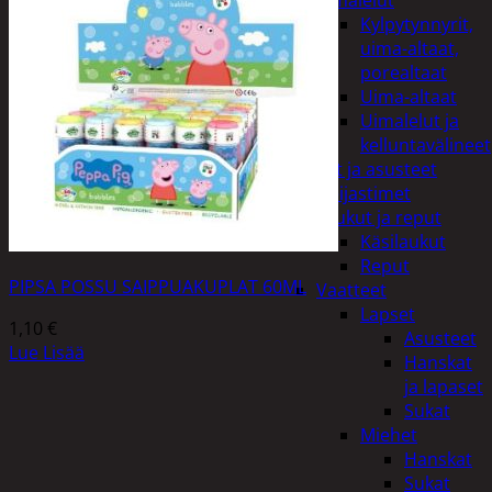
uimalelut
Kylpytynnyrit,
uima-altaat,
porealtaat
Uima-altaat
Uimalelut ja
kelluntavälineet
Vaatteet ja asusteet
Heijastimet
Laukut ja reput
Käsilaukut
Reput
PIPSA POSSU SAIPPUAKUPLAT 60ML
Vaatteet
Lapset
1,10
€
Asusteet
Lue Lisää
Hanskat
ja lapaset
Sukat
Miehet
Hanskat
Sukat