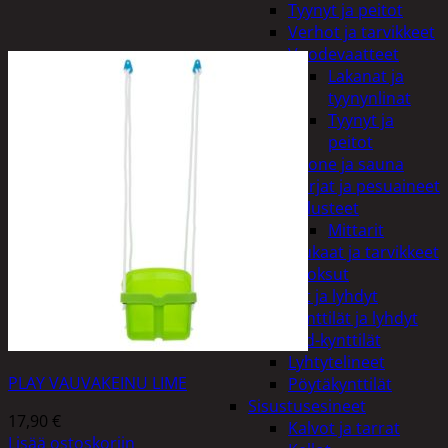
Tyynyt ja peitot
Verhot ja tarvikkeet
Vuodevaatteet
Lakanat ja
tyynynlinat
Tyynyt ja
peitot
Kylpyhuone ja sauna
Harjat ja pesuaineet
Kalusteet
Mittarit
Kiukaat ja tarvikkeet
Tuoksut
Kynttilät ja lyhdyt
Kynttilät ja lyhdyt
Led-kynttilät
Lyhtytelineet
PLAY VAUVAKEINU LIME
Pöytäkynttilät
Sisustusesineet
17,90
€
Kalvot ja tarrat
Lisää ostoskoriin