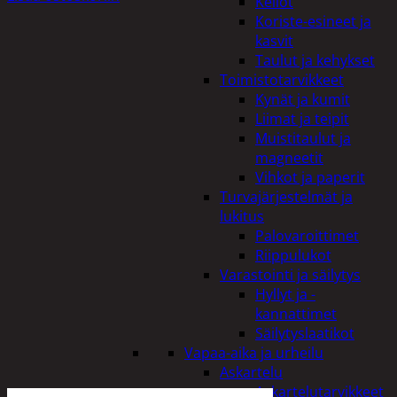
Kellot
Koriste-esineet ja
kasvit
Taulut ja kehykset
Toimistotarvikkeet
Kynät ja kumit
Liimat ja teipit
Muistitaulut ja
magneetit
Vihkot ja paperit
Turvajärjestelmät ja
lukitus
Palovaroittimet
Riippulukot
Varastointi ja säilytys
Hyllyt ja -
kannattimet
Säilytyslaatikot
Vapaa-aika ja urheilu
Askartelu
Askartelutarvikkeet