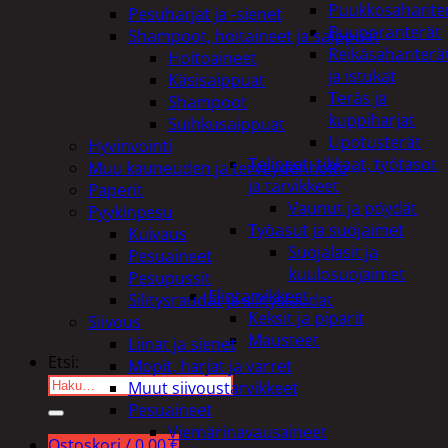
Puukkosahante
Pesuharjat ja -sienet
Puuporanterät
Shampoot, hoitaineet ja saippuat
Reikäsahanterä
Hoitoaineet
ja istukat
Käsisaippuat
Teräs ja
Shampoot
kuppiharjat
Suihkusaippuat
Upotusterät
Hyvinvointi
Telineet, tikkaat, työtasot
Muu kauneuden ja terveydenhoito
ja tarvikkeet
Paperit
Vaunut ja pöydät
Pyykinpesu
Työasut ja suojaimet
Kuivaus
Suojalasit ja
Pesuaineet
kuulosuojaimet
Pesupussit
Elintarvikkeet
Silitysraudat ja silityslaudat
Keksit ja piparit
Siivous
Mausteet
Liinat ja sienet
Etsi:
Mopit, harjat ja varret
Muut siivoustarvikkeet
Pesuaineet
Viemärinavausaineet
Ostoskori /
0,00
€