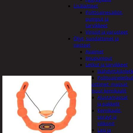
Lisälaitteet
Polttoainesäiliöt,
pumput ja
tarvikkeet
Vinssit ja varusteet
Öljyt, suodattimet ja
nesteet
Avaimet
Imupumput
Letkut ja tarvikkeet
Jäähdyttäjänlet
Polttoaineletku
Liuottimet, massat,
ja muut kemikaalit
Alustamassat
ja pakkelit
Kemikaalit,
sprayt ja
silikonit
Lasi ja