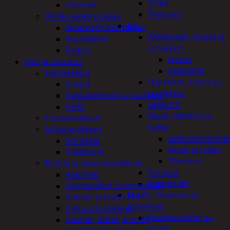
Teipit
Liittimet
Tiivisteet
Viihde-elektroniikka
LVI
Bluetooth kaiuttimet
Allaskaapit, hanat ja
Kuulokkeet
tarvikkeet
Radiot
Hanat
Koti ja sisustus
Kaapistot
Huonekalut
Hajulukot, kaivot ja
Kaapit
tarvikkeet
Kenkätelineet ja naulakot
Leikkurit
Peilit
Nipat, liittimet ja
Huonetuoksut
holkit
Juhlatarvikkeet
Letkunkiristime
Koristelu
Nipat ja holkit
Paketointi
Tiivisteet
Keittiö ja taloustarvikkeet
Pumput
Aterimet
Putkipihdit
Juomapullot ja termokset
Maalit, muuraus ja
Kannut ja kanisterit
tarvikkeet
Kattaustarvikkeet
Maalikaukalot ja -
Kauhat, lastat ja sudit
astiat