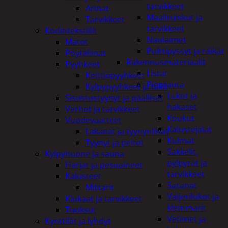
tarvikkeet
Arinat
Maaliruiskut ja
Tarvikkeet
tarvikkeet
Kodintekstiilit
Naulaimet
Matot
Pulttipyssyt ja räikät
Pöytäliinat
Rakennusmateriaalit
Pyyhkeet
Listat
Keittiöpyyhkeet
Pienrauta
Kylpypyyhkeet ja takit
Lukot ja
Sisustustyynyt ja päälliset
hakaset
Verhot ja tarvikkeet
Koukut
Vuodevaatteet
Kalustejalat
Lakanat ja tyynynlinat
Kulmat
Tyynyt ja peitot
Sakkelit,
Kylpyhuone ja sauna
pylpyrät ja
Harjat ja pesuaineet
tarvikkeet
Kalusteet
Saranat
Mittarit
Vaijerilukot ja
Kiukaat ja tarvikkeet
klemmarit
Tuoksut
Vetimet ja
Kynttilät ja lyhdyt