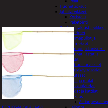
Peilit
Huonetuoksut
Juhlatarvikkeet
Koristelu
Paketointi
Keittiö ja taloustarvikkeet
Aterimet
Juomapullot ja
termokset
Kannut ja kanisterit
Kauhat, lastat ja
sudit
Kattaustarvikkeet
Kertakäyttöastiat
Lautaset
Lasit ja mukit
Leikkuulaudat
Padat ja kattilat
Tiskaus
Astianpesuaine
PERHOS-JA KALAHAAVI
Säilöntä