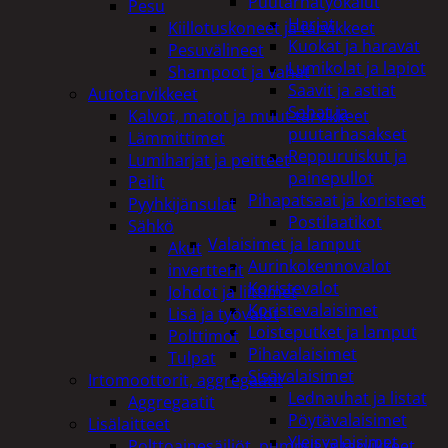
Puutarhatyökalut
Pesu
Harjat
Kiillotuskoneet ja tarvikkeet
Kuokat ja haravat
Pesuvälineet
Lumikolat ja lapiot
Shampoot ja vahat
Saavit ja astiat
Autotarvikkeet
Sahat ja
Kalvot, matot ja muut tarvikkeet
puutarhasakset
Lämmittimet
Reppuruiskut ja
Lumiharjat ja peitteet
painepullot
Peilit
Pihapatsaat ja koristeet
Pyyhkijänsulat
Postilaatikot
Sähkö
Valaisimet ja lamput
Akut
Aurinkokennovalot
invertterit
Koristevalot
Johdot ja liittimet
Koristevalaisimet
Lisä ja työvalot
Loisteputket ja lamput
Polttimot
Pihavalaisimet
Tulpat
Sisävalaisimet
Irtomoottorit, aggregaatit
Lednauhat ja listat
Aggregaatit
Pöytävalaisimet
Lisälaitteet
Yleisvalaisimet
Polttoainesäiliöt, pumput ja tarvikkeet