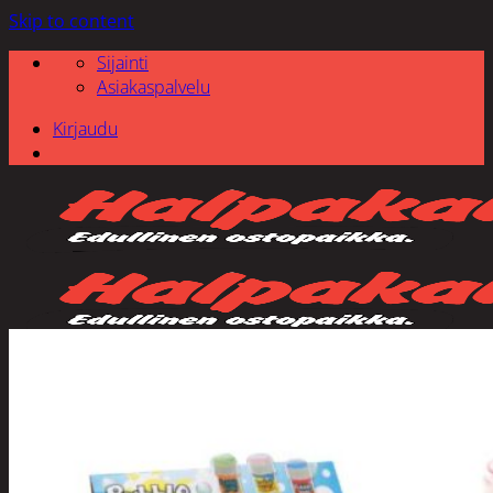
Skip to content
Sijainti
Asiakaspalvelu
Kirjaudu
Etsi: