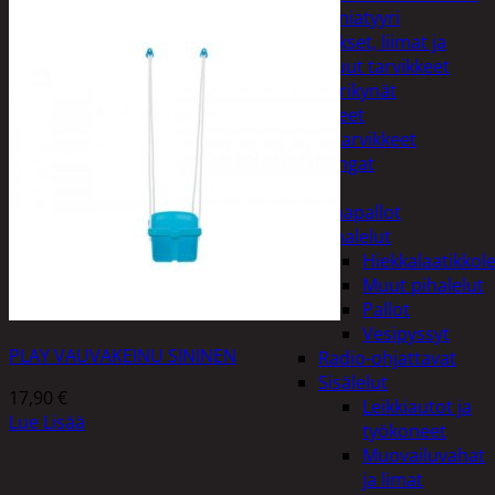
Miniatyyri
Sakset, liimat ja
muut tarvikkeet
Värikynät
Harrasteet
Käsityötarvikkeet
Langat
Lelut
Ilmapallot
Pihalelut
Hiekkalaatikkole
Muut pihalelut
Pallot
Vesipyssyt
PLAY VAUVAKEINU SININEN
Radio-ohjattavat
Sisälelut
17,90
€
Leikkiautot ja
Lue Lisää
työkoneet
Muovailuvahat
ja limat