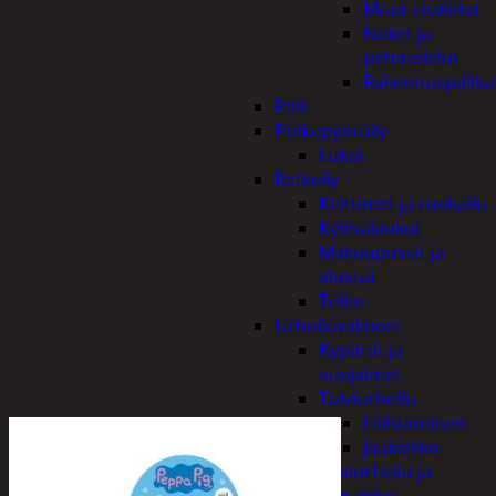
Muut sisälelut
Nuket ja
pehmolelut
Rakennuspalika
Pelit
Polkupyöräily
Lukot
Retkeily
Keittimet ja ruokailu
Kylmälaukut
Makuupussit ja
alustat
Teltat
Urheiluvälineet
Kypärät ja
suojaimet
Talviurheilu
Hiihtäminen
Jääkiekko
Vesiurheilu ja