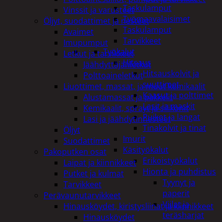
Taskulamput
Vinssit ja varusteet
Työmaavalaisimet
Öljyt, suodattimet ja nesteet
Taskulamput
Avaimet
Tarvikkeet
Imupumput
Työkalut
Letkut ja tarvikkeet
Hitsaus
Jäähdyttäjänletkut
Hitsauskolvit ja
Polttoaineletkut
suuttimet
Liuottimet, massat, ja muut kemikaalit
Kaasut ja polttimet
Alustamassat ja pakkelit
Lasit ja maskit
Kemikaalit, sprayt ja silikonit
Puikot ja langat
Lasi ja jäähdytinnesteet
Tinakolvit ja tinat
Öljyt
Imurit
Suodattimet
Käsityökalut
Pakoputken osat
Erikoistyökalut
Laipat ja kiinnikkeet
Hionta ja puhdistus
Putket ja kulmat
Tyynyt ja
Tarvikkeet
paperit
Perävaunutarvikkeet
Viilat ja
Hinausköydet, kiristysliinat ja kiinnikkeet
teräsharjat
Hinausköydet