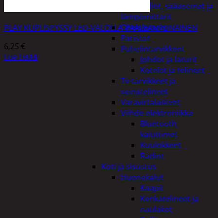
Kelloradiot, sääasemat ja
lämpömittarit
Oheislaitteet
PLAY KUPLISPYSSY LED-VALOLLA VAALEANPUNAINEN
Paristot
6,25
€
Puhelintarvikkeet
Lue Lisää
Johdot ja laturit
Kotelot ja telineet
Tv-tarvikkeet ja
seinätelineet
Varavirtalaitteet
Viihde-elektroniikka
Bluetooth
kaiuttimet
Kuulokkeet
Radiot
Koti ja sisustus
Huonekalut
Kaapit
Kenkätelineet ja
naulakot