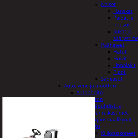
Naiset
Hanskat
Paidat ja
housut
Sukat ja
säärystim
Päähineet
Hatut
Huivit
Lippalakit
Pipot
Sadeasut
Auto, vene ja moottori
Autonhoito
Auton
sisäpuhdistus
Ilmanraikastimet
Korjausmaalikynät
Pesu
Kiillotuskoneet