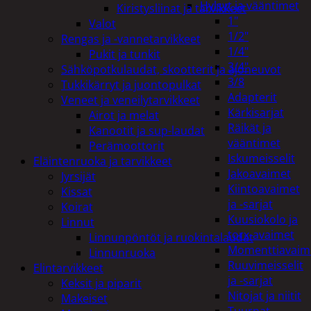
Hylsyt ja vääntimet
Kiristysliinat ja tarvikkeet
1"
Valot
1/2"
Rengas ja -vannetarvikkeet
1/4"
Pukit ja tunkit
3/4"
Sähköpotkulaudat, skootterit ja ajoneuvot
3/8
Tukkikärryt ja juontopulkat
Adapterit
Veneet ja veneilytarvikkeet
Kärkisarjat
Airot ja melat
Räikät ja
Kanootit ja sup-laudat
vääntimet
Perämoottorit
Iskumeisselit
Eläintenruoka ja tarvikkeet
Jakoavaimet
Jyrsijät
Kiintoavaimet
Kissat
ja -sarjat
Koirat
Kuusiokolo ja
Linnut
torx-avaimet
Linnunpöntöt ja ruokintalaudat
Momenttiavaim
Linnunruoka
Ruuvimeisselit
Elintarvikkeet
ja -sarjat
Keksit ja piparit
Nitojat ja niitit
Makeiset