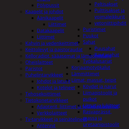
Peltisakset
Pölypussit
Pulttisakset ja
Kaapelit ja johdot
voimaleikkurit
Äänikaapelit
vetoniittipihdit
Liittimet
Puristimet
Datakaapelit
Puukot
Liittimet
Sahat
Kahvin ja vedenkeittimet
Puusahat
Keittolevyt ja paistoraudat
Rautasahat
Kelloradiot, sääasemat ja lämpömittarit
Työkalusarjat
Oheislaitteet
Korjaamotyökalut
Paristot
Lämmittimet
Puhelintarvikkeet
Liimat, massat, teipit
Johdot ja laturit
Köydet ja narut
Kotelot ja telineet
Liimapistoolit ja
Tehosekoittimet
puikot
Tietokonetarvikkeet
Liimat ja lukitteet
Adapterit, liittimet ja telakointiasemat
Rasvaprässit,
Verkkolaitteet
massa ja
Tv-tarvikkeet ja seinätelineet
uretaanipistoolit
Antennit