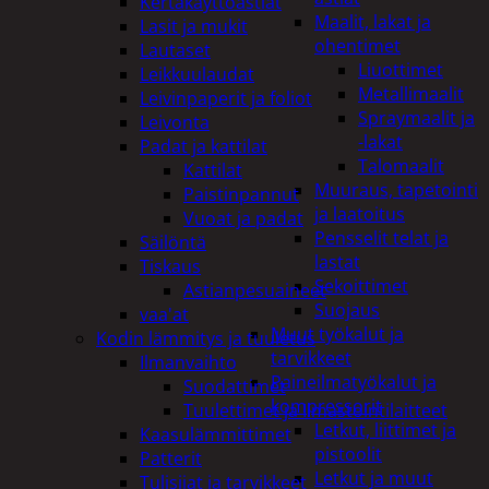
Kertakäyttöastiat
Maalit, lakat ja
Lasit ja mukit
ohentimet
Lautaset
Liuottimet
Leikkuulaudat
Metallimaalit
Leivinpaperit ja foliot
Spraymaalit ja
Leivonta
-lakat
Padat ja kattilat
Talomaalit
Kattilat
Muuraus, tapetointi
Paistinpannut
ja laatoitus
Vuoat ja padat
Pensselit telat ja
Säilöntä
lastat
Tiskaus
Sekoittimet
Astianpesuaineet
Suojaus
vaa'at
Muut työkalut ja
Kodin lämmitys ja tuuletus
tarvikkeet
Ilmanvaihto
Paineilmatyökalut ja
Suodattimet
kompressorit
Tuulettimet ja Ilmastointilaitteet
Letkut, liittimet ja
Kaasulämmittimet
pistoolit
Patterit
Letkut ja muut
Tulisijat ja tarvikkeet