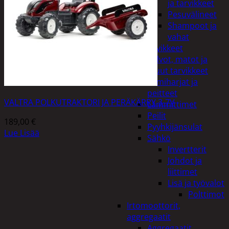
ja tarvikkeet
Pesuvälineet
Shampoot ja
vahat
Autotarvikkeet
Kalvot, matot ja
muut tarvikkeet
Lumiharjat ja
peitteet
VALTRA POLKUTRAKTORI JA PERÄKÄRRY 3-7V
Lämmittimet
Peilit
189,00
€
Pyyhkijänsulat
Lue Lisää
Sähkö
Invertterit
Johdot ja
liittimet
Lisä ja työvalot
Polttimot
Irtomoottorit,
aggregaatit
Aggregaatit