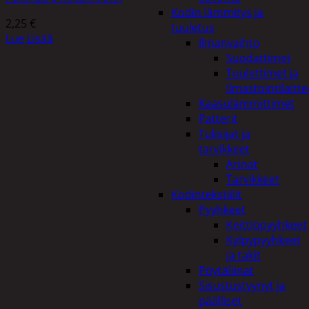
Kodin lämmitys ja
2,25
€
tuuletus
Lue Lisää
Ilmanvaihto
Suodattimet
Tuulettimet ja
Ilmastointilaitte
Kaasulämmittimet
Patterit
Tulisijat ja
tarvikkeet
Arinat
Tarvikkeet
Kodintekstiilit
Pyyhkeet
Keittiöpyyhkeet
Kylpypyyhkeet
ja takit
Pöytäliinat
Sisustustyynyt ja
päälliset