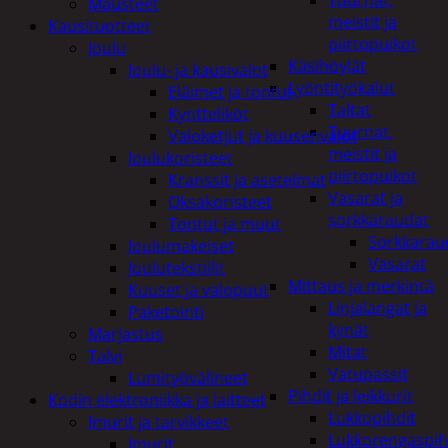
Tuurnat,
Mausteet
meistit ja
Kausituotteet
piirtopuikot
Joulu
Käsihöylät
Joulu- ja kausivalot
Lyöntityökalut
Eläimet ja tontut
Taltat
Kyntteliköt
Tuurnat,
Valoketjut ja kuusenvalot
meistit ja
Joulukoristeet
piirtopuikot
Kranssit ja asetelmat
Vasarat ja
Oksakoristeet
sorkkaraudat
Tontut ja muut
Sorkkarau
Joulumakeiset
Vasarat
Joulutekstiilit
Mittaus ja merkintä
Kuuset ja valopuut
Linjalangat ja
Paketointi
kynät
Marjastus
Mitat
Talvi
Vatupassit
Lumityövälineet
Pihdit ja leikkurit
Kodin elektroniikka ja laitteet
Lukkopihdit
Imurit ja tarvikkeet
Lukkorengaspih
Imurit