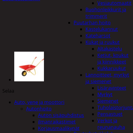
Vesiautomaatit
Ruohonleikkurit ja
trimmerit
Puutarhan hoito
Kastelukannut
Kateharsot
Kukat ja ruukut
Altakastelu
Ketjut, koukut
ja kiinnikkeet
Kukkaruukut
Lannoitteet, myrkyt
ja siemenet
Lisäravinteet
Selaa
Myrkyt
Siemenet
Auto, vene ja moottori
Tuholaistorjunt
Autonhoito
Pensastuet
Auton sisäpuhdistus
Verkot ja
ilmanraikastimet
reunanauha
Korjausmaalikynät