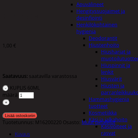
Apuvälineet
Hengityssuojaimet ja
KUPLIS 60ML
desinfiointi
Henkilökohtainen
hygienia
Deodorantit
Hiustenhoito
1,00
€
Hiusharjat ja
muotoilutuotte
Hiuspinnit ja
lenkit
Saatavuus:
saatavilla varastossa
Hiusvärit
Hiusten ja
KUPLIS 60ML
parranleikkuuk
määrä
Hammashygienia
tuotteet
Kosmetiikka
Lisää ostoskoriin
Käsi ja jalkahoito
Tuotetunnus:
M16200220
Osasto:
Muut pihalelut
Käsivoiteet ja
rasvat
Kuvaus