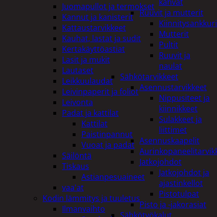
kahvat
Juomapullot ja termokset
Ruuvit ja mutterit
Kannut ja kanisterit
Kiinnitysankkuri
Kattaustarvikkeet
Mutterit
Kauhat, lastat ja sudit
Pultit
Kertakäyttöastiat
Ruuvit ja
Lasit ja mukit
naulat
Lautaset
Sähkötarvikkeet
Leikkuulaudat
Asennustarvikkeet
Leivinpaperit ja foliot
Nippusiteet ja
Leivonta
kiinnikkeet
Padat ja kattilat
Sulakkeet ja
Kattilat
liittimet
Paistinpannut
Asennuskaapelit
Vuoat ja padat
Aurinkopaneelitarvik
Säilöntä
Jatkojohdot
Tiskaus
Jatkojohdot ja
Astianpesuaineet
ajastinkellot
vaa'at
Pistotulpat
Kodin lämmitys ja tuuletus
Pisto ja -jakorasiat
Ilmanvaihto
Sähkötyökalut