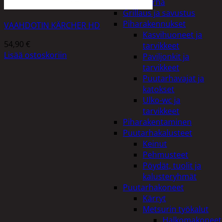
Piha ja puutarha
Grillaus ja savustus
Piharakennukset
VAAHDOTIN KÄRCHER HD
Kasvihuoneet ja
54,90
€
tarvikkeet
Lisää ostoskoriin
Paviljonkit ja
tarvikkeet
Puutarhavajat ja
katokset
Ulko-wc ja
tarvikkeet
Piharakentaminen
Puutarhakalusteet
Keinut
Pehmusteet
Pöydät, tuolit ja
kalusteryhmät
Puutarhakoneet
Kärryt
Metsurin työkalut
Halkomakoneet