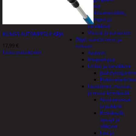
Lisälaitteet
Polttoainesäiliöt,
pumput ja
tarvikkeet
Vinssit ja varusteet
KUNGS AUTONPESUHARJA
Öljyt, suodattimet ja
17,99
€
nesteet
Lisää ostoskoriin
Avaimet
Imupumput
Letkut ja tarvikkeet
Jäähdyttäjänlet
Polttoaineletku
Liuottimet, massat,
ja muut kemikaalit
Alustamassat
ja pakkelit
Kemikaalit,
sprayt ja
silikonit
Lasi ja