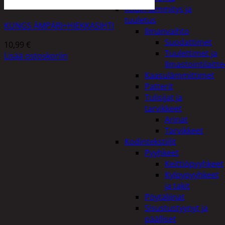
Kodin lämmitys ja
tuuletus
KUNGS ÄMPÄRI+HIEKKASIHTI
Ilmanvaihto
Suodattimet
10,99
€
Tuulettimet ja
Lisää ostoskoriin
Ilmastointilaitte
Kaasulämmittimet
Patterit
Tulisijat ja
tarvikkeet
Arinat
Tarvikkeet
Kodintekstiilit
Pyyhkeet
Keittiöpyyhkeet
Kylpypyyhkeet
ja takit
Pöytäliinat
Sisustustyynyt ja
päälliset