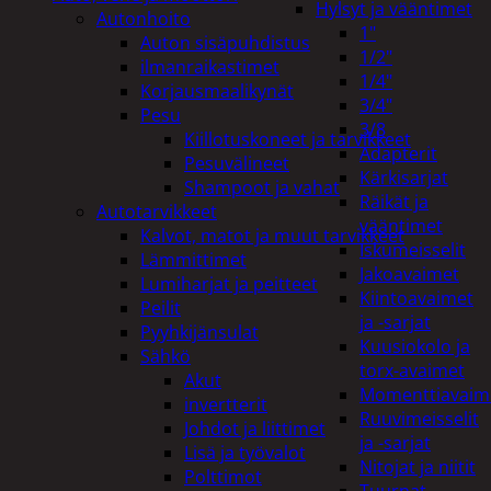
Hylsyt ja vääntimet
Autonhoito
1"
Auton sisäpuhdistus
1/2"
ilmanraikastimet
1/4"
Korjausmaalikynät
3/4"
Pesu
3/8
Kiillotuskoneet ja tarvikkeet
Adapterit
Pesuvälineet
Kärkisarjat
Shampoot ja vahat
Räikät ja
Autotarvikkeet
vääntimet
Kalvot, matot ja muut tarvikkeet
Iskumeisselit
Lämmittimet
Jakoavaimet
Lumiharjat ja peitteet
Kiintoavaimet
Peilit
ja -sarjat
Pyyhkijänsulat
Kuusiokolo ja
Sähkö
torx-avaimet
Akut
Momenttiavaim
invertterit
Ruuvimeisselit
Johdot ja liittimet
ja -sarjat
Lisä ja työvalot
Nitojat ja niitit
Polttimot