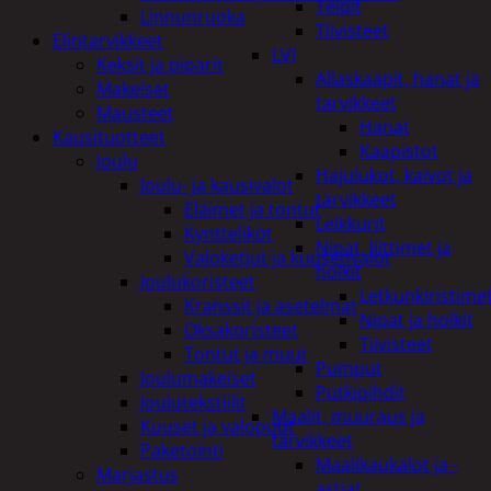
Teipit
Linnunruoka
Tiivisteet
Elintarvikkeet
LVI
Keksit ja piparit
Allaskaapit, hanat ja
Makeiset
tarvikkeet
Mausteet
Hanat
Kausituotteet
Kaapistot
Joulu
Hajulukot, kaivot ja
Joulu- ja kausivalot
tarvikkeet
Eläimet ja tontut
Leikkurit
Kyntteliköt
Nipat, liittimet ja
Valoketjut ja kuusenvalot
holkit
Joulukoristeet
Letkunkiristime
Kranssit ja asetelmat
Nipat ja holkit
Oksakoristeet
Tiivisteet
Tontut ja muut
Pumput
Joulumakeiset
Putkipihdit
Joulutekstiilit
Maalit, muuraus ja
Kuuset ja valopuut
tarvikkeet
Paketointi
Maalikaukalot ja -
Marjastus
astiat