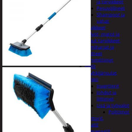
ja tarvikkeet
Pesuvälineet
Shampoot ja
vahat
Autotarvikkeet
Kalvot, matot ja
muut tarvikkeet
Lumiharjat ja
peitteet
Lämmittimet
Peilit
Pyyhkijänsulat
Sähkö
Invertterit
Johdot ja
liittimet
Lisä ja työvalot
Polttimot
Irtomoottorit,
aggregaatit
Aggregaatit