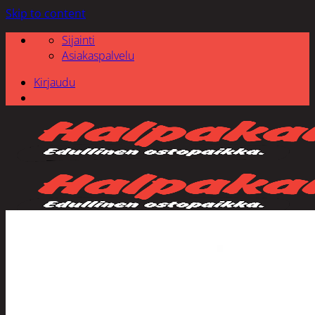
Skip to content
Sijainti
Asiakaspalvelu
Kirjaudu
Etsi: