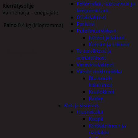
Kelloradiot, sääasemat ja
Kierrätysohje
lämpömittarit
Vanneharja – enegiajäte
Oheislaitteet
Paristot
Paino
0,4 kg (kilogramma)
Puhelintarvikkeet
Johdot ja laturit
Kotelot ja telineet
Tv-tarvikkeet ja
Tutustu myös
seinätelineet
Varavirtalaitteet
Viihde-elektroniikka
Bluetooth
kaiuttimet
Kuulokkeet
Radiot
Koti ja sisustus
Huonekalut
Kaapit
Kenkätelineet ja
naulakot