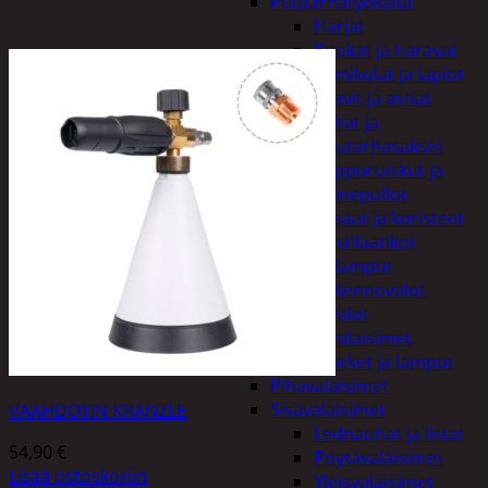
Puutarhatyökalut
Harjat
Kuokat ja haravat
Lumikolat ja lapiot
Saavit ja astiat
Sahat ja
puutarhasakset
Reppuruiskut ja
painepullot
Pihapatsaat ja koristeet
Postilaatikot
Valaisimet ja lamput
Aurinkokennovalot
Koristevalot
Koristevalaisimet
Loisteputket ja lamput
Pihavalaisimet
Sisävalaisimet
VAAHDOTIN KRÄNZLE
Lednauhat ja listat
54,90
€
Pöytävalaisimet
Lisää ostoskoriin
Yleisvalaisimet