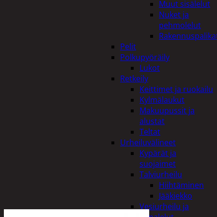
Muut sisälelut
Nuket ja
pehmolelut
Rakennuspalika
Pelit
Polkupyöräily
Lukot
Retkeily
Keittimet ja ruokailu
Kylmälaukut
Makuupussit ja
alustat
Teltat
Urheiluvälineet
Kypärät ja
suojaimet
Talviurheilu
Hiihtäminen
Jääkiekko
Vesiurheilu ja