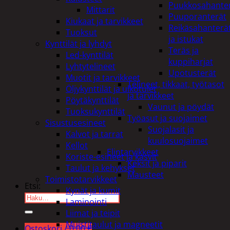
Puukkosahante
Mittarit
Puuporanterät
Kiukaat ja tarvikkeet
Reikäsahanterä
Tuoksut
ja istukat
Kynttilät ja lyhdyt
Teräs ja
Led-kynttilät
kuppiharjat
Lyhtytelineet
Upotusterät
Muotit ja tarvikkeet
Telineet, tikkaat, työtasot
Öljykynttilät ja ulkotulet
ja tarvikkeet
Pöytäkynttilät
Vaunut ja pöydät
Tuoksukynttilät
Työasut ja suojaimet
Sisustusesineet
Suojalasit ja
Kalvot ja tarrat
kuulosuojaimet
Kellot
Elintarvikkeet
Koriste-esineet ja kasvit
Keksit ja piparit
Taulut ja kehykset
Mausteet
Toimistotarvikkeet
Etsi:
Kynät ja kumit
Laminointi
Liimat ja teipit
Muistitaulut ja magneetit
Ostoskori /
0,00
€