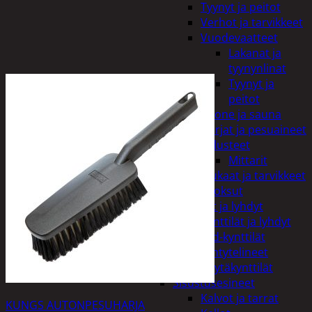
Tyynyt ja peitot
Verhot ja tarvikkeet
Vuodevaatteet
Lakanat ja
tyynynlinat
Tyynyt ja
peitot
Kylpyhuone ja sauna
Harjat ja pesuaineet
Kalusteet
Mittarit
Kiukaat ja tarvikkeet
Tuoksut
Kynttilät ja lyhdyt
Kynttilät ja lyhdyt
Led-kynttilät
Lyhtytelineet
Pöytäkynttilät
Sisustusesineet
Kalvot ja tarrat
KUNGS AUTONPESUHARJA