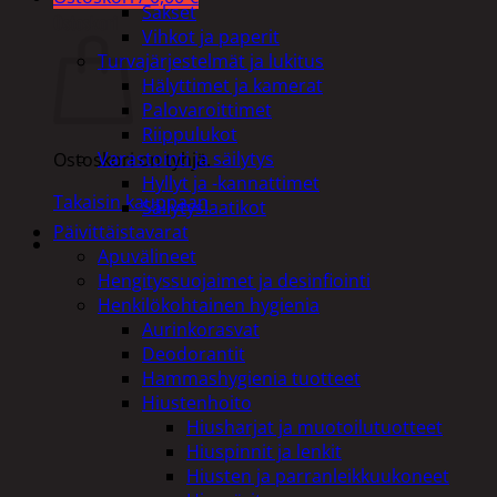
Sakset
Ostoskori
Vihkot ja paperit
Turvajärjestelmät ja lukitus
Hälyttimet ja kamerat
Palovaroittimet
Riippulukot
Varastointi ja säilytys
Ostoskori on tyhjä.
Hyllyt ja -kannattimet
Takaisin kauppaan
Säilytyslaatikot
Päivittäistavarat
Apuvälineet
Hengityssuojaimet ja desinfiointi
Henkilökohtainen hygienia
Aurinkorasvat
Deodorantit
Hammashygienia tuotteet
Hiustenhoito
Hiusharjat ja muotoilutuotteet
Hiuspinnit ja lenkit
Hiusten ja parranleikkuukoneet