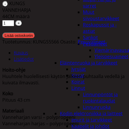
KUNGS
varret
VANNEHARJA
Muut
44CM määrä
siivoustarvikkeet
Roskapussit ja -
astiat
Lisää ostoskoriin
Sankot
Tuotetunnus:
KUNGS5566
Osasto:
Pesuvälineet
Pesuaineet
Viemärinavausa
Kuvaus
Yleispesuaineet
Lisätiedot
Eläintenruoka ja tarvikkeet
Jyrsijät
Hoito-ohje
Kissat
Huuhtele huolellisesti käytön jälkeen puhtaalla vedellä ja
Koirat
kuivata ilmavasti.
Linnut
Koko
Linnunpöntöt ja
Pituus 43 cm
ruokintalaudat
Linnunruoka
Materiaali
Kodin elektroniikka ja laitteet
Vanneharjan varsi – polypropeeni
Imurit ja tarvikkeet
Vanneharjan harjas – polypropeeni
Kaapelit ja johdot