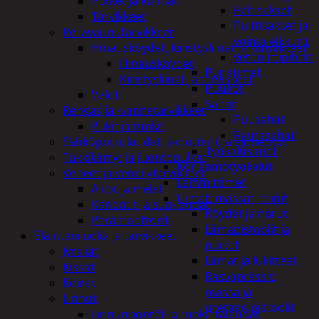
Putket ja kulmat
Peltisakset
Tarvikkeet
Pulttisakset ja
Perävaunutarvikkeet
voimaleikkurit
Hinausköydet, kiristysliinat ja kiinnikkeet
vetoniittipihdit
Hinausköydet
Puristimet
Kiristysliinat ja tarvikkeet
Puukot
Valot
Sahat
Rengas ja -vannetarvikkeet
Puusahat
Pukit ja tunkit
Rautasahat
Sähköpotkulaudat, skootterit ja ajoneuvot
Työkalusarjat
Tukkikärryt ja juontopulkat
Korjaamotyökalut
Veneet ja veneilytarvikkeet
Lämmittimet
Airot ja melat
Liimat, massat, teipit
Kanootit ja sup-laudat
Köydet ja narut
Perämoottorit
Liimapistoolit ja
Eläintenruoka ja tarvikkeet
puikot
Jyrsijät
Liimat ja lukitteet
Kissat
Rasvaprässit,
Koirat
massa ja
Linnut
uretaanipistoolit
Linnunpöntöt ja ruokintalaudat