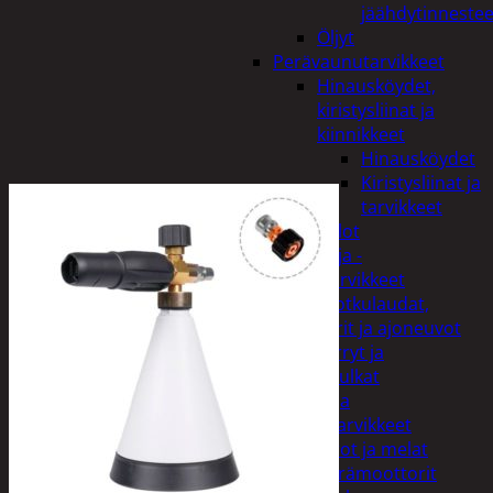
jäähdytinnestee
Öljyt
Perävaunutarvikkeet
Hinausköydet,
kiristysliinat ja
kiinnikkeet
Hinausköydet
Kiristysliinat ja
tarvikkeet
Valot
Rengas ja -
vannetarvikkeet
Sähköpotkulaudat,
skootterit ja ajoneuvot
Tukkikärryt ja
juontopulkat
Veneet ja
veneilytarvikkeet
Airot ja melat
Perämoottorit