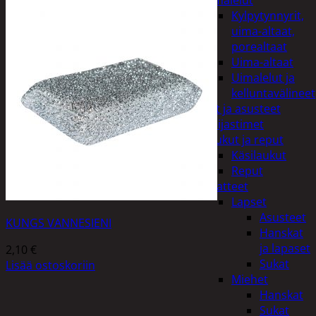
uimalelut
Kylpytynnyrit,
uima-altaat,
porealtaat
Uima-altaat
Uimalelut ja
kelluntavälineet
Vaatteet ja asusteet
Heijastimet
Laukut ja reput
Käsilaukut
Reput
Vaatteet
Lapset
Asusteet
KUNGS VANNESIENI
Hanskat
ja lapaset
2,10
€
Sukat
Lisää ostoskoriin
Miehet
Hanskat
Sukat