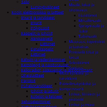
Talvi
Maalit, lakat ja
Lumityövälineet
ohentimet
Kodin elektroniikka ja laitteet
Liuottimet
Imurit ja tarvikkeet
Metallimaalit
Imurit
Spraymaalit ja
Pölypussit
-lakat
Kaapelit ja johdot
Talomaalit
Äänikaapelit
Muuraus, tapetointi
Liittimet
ja laatoitus
Datakaapelit
Pensselit telat ja
Liittimet
lastat
Kahvin ja vedenkeittimet
Sekoittimet
Keittolevyt ja paistoraudat
Suojaus
Kelloradiot, sääasemat ja lämpömittarit
Muut työkalut ja
Oheislaitteet
tarvikkeet
Paristot
Paineilmatyökalut ja
Puhelintarvikkeet
kompressorit
Johdot ja laturit
Letkut, liittimet ja
Kotelot ja telineet
pistoolit
Tehosekoittimet
Letkut ja muut
Tietokonetarvikkeet