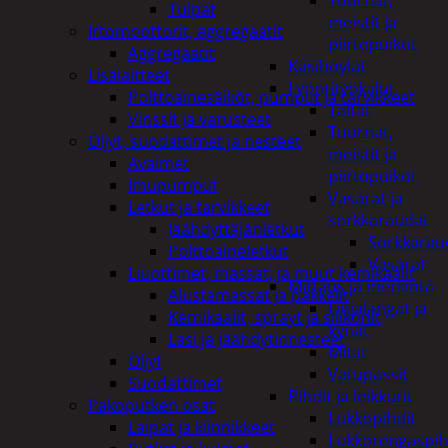
Tuurnat,
Tulpat
meistit ja
Irtomoottorit, aggregaatit
piirtopuikot
Aggregaatit
Käsihöylät
Lisälaitteet
Lyöntityökalut
Polttoainesäiliöt, pumput ja tarvikkeet
Taltat
Vinssit ja varusteet
Tuurnat,
Öljyt, suodattimet ja nesteet
meistit ja
Avaimet
piirtopuikot
Imupumput
Vasarat ja
Letkut ja tarvikkeet
sorkkaraudat
Jäähdyttäjänletkut
Sorkkarau
Polttoaineletkut
Vasarat
Liuottimet, massat, ja muut kemikaalit
Mittaus ja merkintä
Alustamassat ja pakkelit
Linjalangat ja
Kemikaalit, sprayt ja silikonit
kynät
Lasi ja jäähdytinnesteet
Mitat
Öljyt
Vatupassit
Suodattimet
Pihdit ja leikkurit
Pakoputken osat
Lukkopihdit
Laipat ja kiinnikkeet
Lukkorengaspih