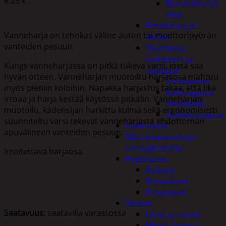
6,25
€
Kynsisakset ja
viilat
Pesuharjat ja -
Vanneharja on tehokas väline auton tai moottoripyörän
sienet
vanteiden pesuun.
Shampoot,
hoitaineet ja
Kungs vanneharjassa on pitkä tukeva varsi, josta saa
saippuat
hyvän otteen. Vanneharjan muotoiltu harjasosa mahtuu
Hoitoaineet
myös pieniin koloihin. Napakka harjastus takaa, että lika
Käsisaippuat
irtoaa ja harja kestää käytössä pitkään. Vanneharjan
Shampoot
muotoilu, kädensijan harkittu kulma sekä ergonomisesti
Suihkusaippuat
suunniteltu varsi tekevät vanneharjasta ehdottoman
Hyvinvointi
apuvälineen vanteiden pesuun.
Muu kauneuden ja
terveydenhoito
Irroitettava harjaosa.
Pyykinpesu
Kuivaus
Pesuaineet
Pesupussit
Siivous
Saatavuus:
saatavilla varastossa
Liinat ja sienet
Mopit, harjat ja