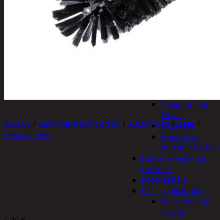
Apuvälineet
Hengityssuojaimet ja
desinfiointi
Henkilökohtainen
hygienia
Deodorantit
Hiustenhoito
Hiusharjat ja
muotoilutuotte
Hiuspinnit ja
lenkit
Etusivu
/
Auto, vene ja moottori
/
Autonhoito
/
Pesu
/
Hiusvärit
Pesuvälineet
Hiusten ja
parranleikkuuk
Hammashygienia
tuotteet
KUNGS VANNEHARJA 44CM
Kosmetiikka
Käsi ja jalkahoito
Käsivoiteet ja
rasvat