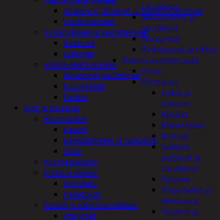
tarvikkeet
Adapterit, liittimet ja telakointiasemat
Maaliruiskut ja
Verkkolaitteet
tarvikkeet
Tv-tarvikkeet ja seinätelineet
Naulaimet
Antennit
Pulttipyssyt ja räikät
Liittimet
Rakennusmateriaalit
Viihde-elektroniikka
Listat
Bluetooth kaiuttimet
Pienrauta
Kuulokkeet
Lukot ja
Radiot
hakaset
Koti ja sisustus
Koukut
Huonekalut
Kalustejalat
Kaapit
Kulmat
Kenkätelineet ja naulakot
Sakkelit,
Peilit
pylpyrät ja
Huonetuoksut
tarvikkeet
Juhlatarvikkeet
Saranat
Koristelu
Vaijerilukot ja
Paketointi
klemmarit
Keittiö ja taloustarvikkeet
Vetimet ja
Aterimet