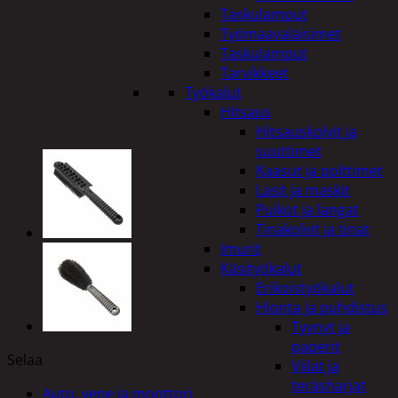
Taskulamput
Työmaavalaisimet
Taskulamput
Tarvikkeet
Työkalut
Hitsaus
Hitsauskolvit ja
suuttimet
Kaasut ja polttimet
Lasit ja maskit
Puikot ja langat
Tinakolvit ja tinat
Imurit
Käsityökalut
Erikoistyökalut
Hionta ja puhdistus
Tyynyt ja
paperit
Selaa
Viilat ja
teräsharjat
Auto, vene ja moottori