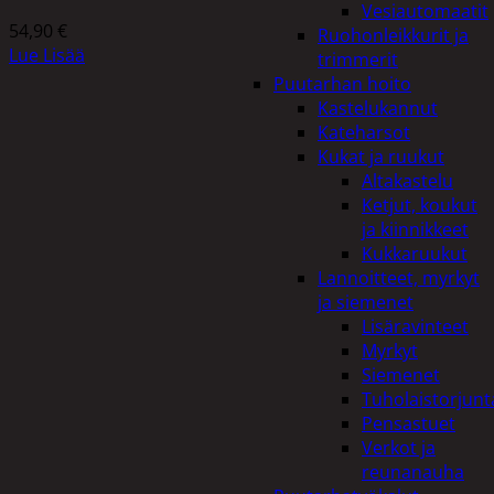
Vesiautomaatit
54,90
€
Ruohonleikkurit ja
Lue Lisää
trimmerit
Puutarhan hoito
Kastelukannut
Kateharsot
Kukat ja ruukut
Altakastelu
Ketjut, koukut
ja kiinnikkeet
Kukkaruukut
Lannoitteet, myrkyt
ja siemenet
Lisäravinteet
Myrkyt
Siemenet
Tuholaistorjunt
Pensastuet
Verkot ja
reunanauha