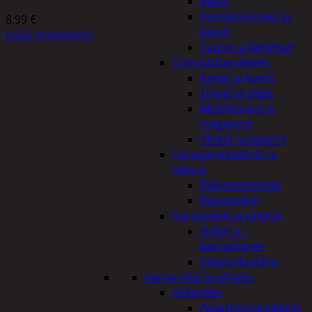
Kellot
Koriste-esineet ja
8,99
€
kasvit
Lisää ostoskoriin
Taulut ja kehykset
Toimistotarvikkeet
Kynät ja kumit
Liimat ja teipit
Muistitaulut ja
magneetit
Vihkot ja paperit
Turvajärjestelmät ja
lukitus
Palovaroittimet
Riippulukot
Varastointi ja säilytys
Hyllyt ja -
kannattimet
Säilytyslaatikot
Vapaa-aika ja urheilu
Askartelu
Askartelutarvikkeet