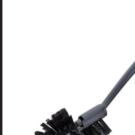
Tuotevalikoima
Poistotuotteet
Kausituotteet
Joulu
Joulu- ja kausivalot
Eläimet ja
tontut
Kyntteliköt
Valoketjut ja
kuusenvalot
Joulukoristeet
Kranssit ja
asetelmat
Tontut ja
muut
Joulutekstiilit
Paketointi
Marjastus
Talvi
Päivittäistavarat