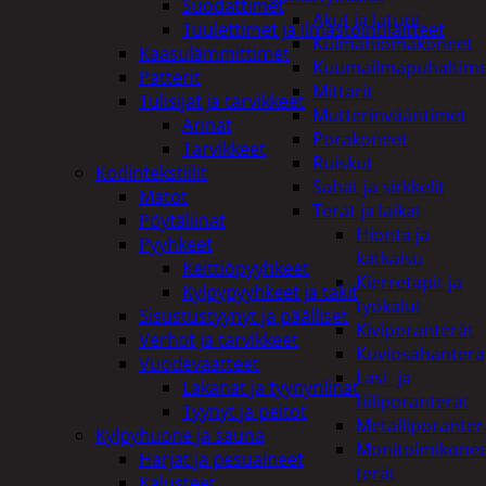
Suodattimet
Akut ja laturit
Tuulettimet ja Ilmastointilaitteet
Kulmahiomakoneet
Kaasulämmittimet
Kuumailmapuhaltim
Patterit
Mittarit
Tulisijat ja tarvikkeet
Mutterinvääntimet
Arinat
Porakoneet
Tarvikkeet
Ruiskut
Kodintekstiilit
Sahat ja sirkkelit
Matot
Terät ja laikat
Pöytäliinat
Hionta ja
Pyyhkeet
katkaisu
Keittiöpyyhkeet
Kierretapit ja
Kylpypyyhkeet ja takit
työkalut
Sisustustyynyt ja päälliset
Kiviporanterät
Verhot ja tarvikkeet
Kuviosahanterä
Vuodevaatteet
Lasi- ja
Lakanat ja tyynynlinat
tiiliporanterät
Tyynyt ja peitot
Metalliporanter
Kylpyhuone ja sauna
Monitoimikone
Harjat ja pesuaineet
terät
Kalusteet