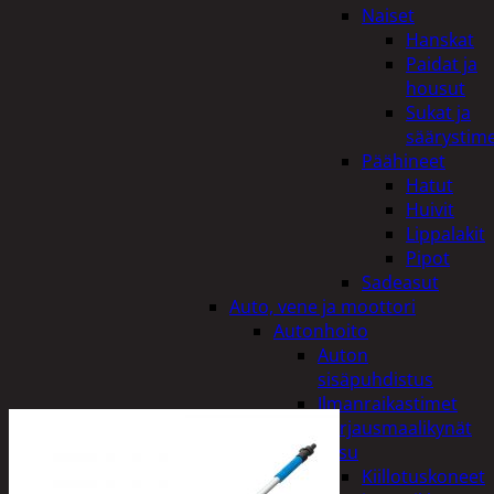
Naiset
Hanskat
Paidat ja
housut
Sukat ja
säärystim
Päähineet
Hatut
Huivit
Lippalakit
Pipot
Sadeasut
Auto, vene ja moottori
Autonhoito
Auton
sisäpuhdistus
Ilmanraikastimet
Korjausmaalikynät
Pesu
Kiillotuskoneet