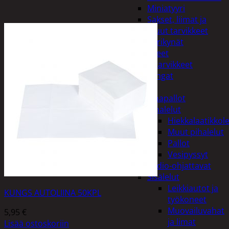
Miniatyyri
Sakset, liimat ja
muut tarvikkeet
Värikynät
Harrasteet
Käsityötarvikkeet
Langat
Lelut
Ilmapallot
Pihalelut
Hiekkalaatikkole
Muut pihalelut
Pallot
Vesipyssyt
Radio-ohjattavat
Sisälelut
Leikkiautot ja
KUNGS AUTOLIINA 50KPL
työkoneet
Muovailuvahat
5,95
€
ja limat
Lisää ostoskoriin