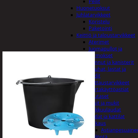
Peilit
Huonetuoksut
Juhlatarvikkeet
Koristelu
Paketointi
Keittiö ja taloustarvikkeet
Aterimet
Juomapullot ja
termokset
Kannut ja kanisterit
Kauhat, lastat ja
sudit
Kattaustarvikkeet
Kertakäyttöastiat
Lautaset
Lasit ja mukit
Leikkuulaudat
Padat ja kattilat
Tiskaus
Astianpesuaine
Säilöntä