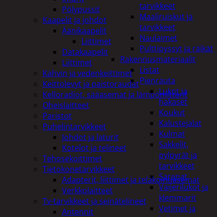
tarvikkeet
Pölypussit
Maaliruiskut ja
Kaapelit ja johdot
tarvikkeet
Äänikaapelit
Naulaimet
Liittimet
Pulttipyssyt ja räikät
Datakaapelit
Rakennusmateriaalit
Liittimet
Listat
Kahvin ja vedenkeittimet
Pienrauta
Keittolevyt ja paistoraudat
Lukot ja
Kelloradiot, sääasemat ja lämpömittarit
hakaset
Oheislaitteet
Koukut
Paristot
Kalustejalat
Puhelintarvikkeet
Kulmat
Johdot ja laturit
Sakkelit,
Kotelot ja telineet
pylpyrät ja
Tehosekoittimet
tarvikkeet
Tietokonetarvikkeet
Saranat
Adapterit, liittimet ja telakointiasemat
Vaijerilukot ja
Verkkolaitteet
klemmarit
Tv-tarvikkeet ja seinätelineet
Vetimet ja
Antennit