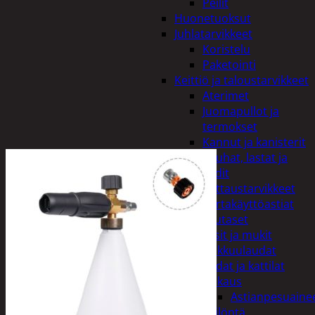
Peilit
Huonetuoksut
Juhlatarvikkeet
Koristelu
Paketointi
Keittiö ja taloustarvikkeet
Aterimet
Juomapullot ja
termokset
Kannut ja kanisterit
Kauhat, lastat ja
sudit
Kattaustarvikkeet
Kertakäyttöastiat
Lautaset
Lasit ja mukit
Leikkuulaudat
Padat ja kattilat
Tiskaus
Astianpesuaine
Säilöntä