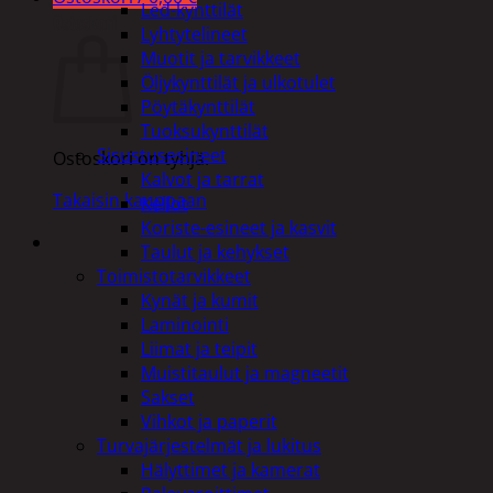
Led-kynttilät
Ostoskori
Lyhtytelineet
Muotit ja tarvikkeet
Öljykynttilät ja ulkotulet
Pöytäkynttilät
Tuoksukynttilät
Sisustusesineet
Ostoskori on tyhjä.
Kalvot ja tarrat
Takaisin kauppaan
Kellot
Koriste-esineet ja kasvit
Taulut ja kehykset
Toimistotarvikkeet
Kynät ja kumit
Laminointi
Liimat ja teipit
Muistitaulut ja magneetit
Sakset
Vihkot ja paperit
Turvajärjestelmät ja lukitus
Hälyttimet ja kamerat