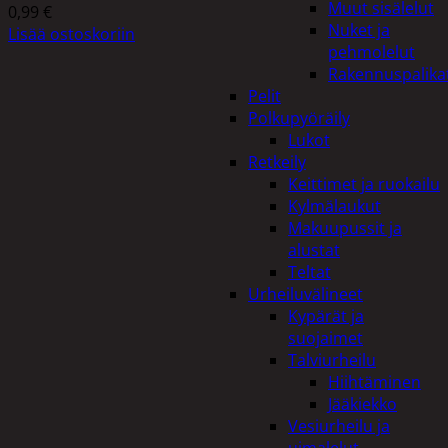
Muut sisälelut
0,99
€
Nuket ja
Lisää ostoskoriin
pehmolelut
Rakennuspalika
Pelit
Polkupyöräily
Lukot
Retkeily
Keittimet ja ruokailu
Kylmälaukut
Makuupussit ja
alustat
Teltat
Urheiluvälineet
Kypärät ja
suojaimet
Talviurheilu
Hiihtäminen
Jääkiekko
Vesiurheilu ja