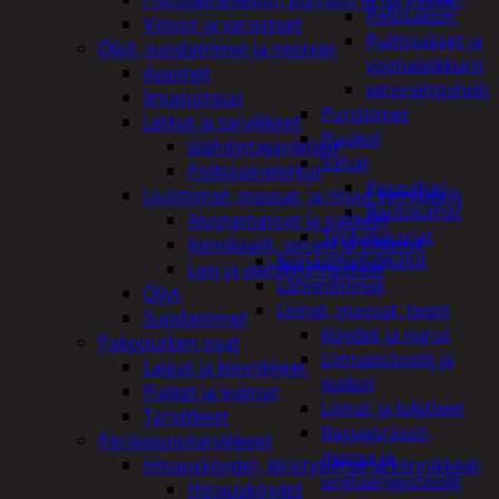
Peltisakset
Vinssit ja varusteet
Pulttisakset ja
Öljyt, suodattimet ja nesteet
voimaleikkurit
Avaimet
vetoniittipihdit
Imupumput
Puristimet
Letkut ja tarvikkeet
Puukot
Jäähdyttäjänletkut
Sahat
Polttoaineletkut
Puusahat
Liuottimet, massat, ja muut kemikaalit
Rautasahat
Alustamassat ja pakkelit
Työkalusarjat
Kemikaalit, sprayt ja silikonit
Korjaamotyökalut
Lasi ja jäähdytinnesteet
Lämmittimet
Öljyt
Liimat, massat, teipit
Suodattimet
Köydet ja narut
Pakoputken osat
Liimapistoolit ja
Laipat ja kiinnikkeet
puikot
Putket ja kulmat
Liimat ja lukitteet
Tarvikkeet
Rasvaprässit,
Perävaunutarvikkeet
massa ja
Hinausköydet, kiristysliinat ja kiinnikkeet
uretaanipistoolit
Hinausköydet