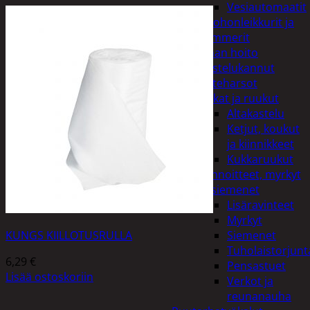
Vesiautomaatit
Ruohonleikkurit ja
trimmerit
Puutarhan hoito
Kastelukannut
Kateharsot
Kukat ja ruukut
Altakastelu
Ketjut, koukut
ja kiinnikkeet
Kukkaruukut
Lannoitteet, myrkyt
ja siemenet
Lisäravinteet
Myrkyt
KUNGS KIILLOTUSRULLA
Siemenet
Tuholaistorjunt
6,29
€
Pensastuet
Lisää ostoskoriin
Verkot ja
reunanauha