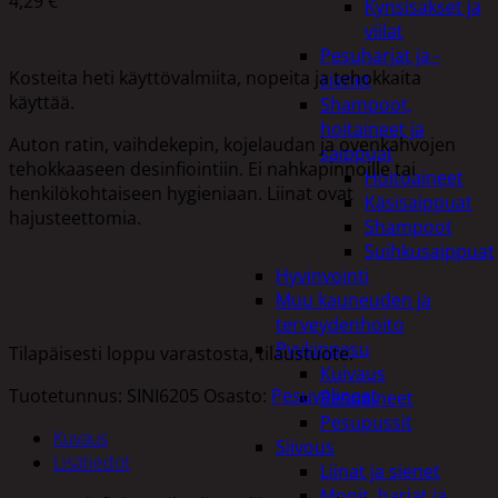
4,29
€
Kynsisakset ja
viilat
Pesuharjat ja -
Kosteita heti käyttövalmiita, nopeita ja tehokkaita
sienet
käyttää.
Shampoot,
hoitaineet ja
Auton ratin, vaihdekepin, kojelaudan ja ovenkahvojen
saippuat
tehokkaaseen desinfiointiin. Ei nahkapinnoille tai
Hoitoaineet
henkilökohtaiseen hygieniaan. Liinat ovat
Käsisaippuat
hajusteettomia.
Shampoot
Suihkusaippuat
Hyvinvointi
Muu kauneuden ja
terveydenhoito
Pyykinpesu
Tilapäisesti loppu varastosta, tilaustuote.
Kuivaus
Tuotetunnus:
SINI6205
Osasto:
Pesuvälineet
Pesuaineet
Pesupussit
Kuvaus
Siivous
Lisätiedot
Liinat ja sienet
Mopit, harjat ja