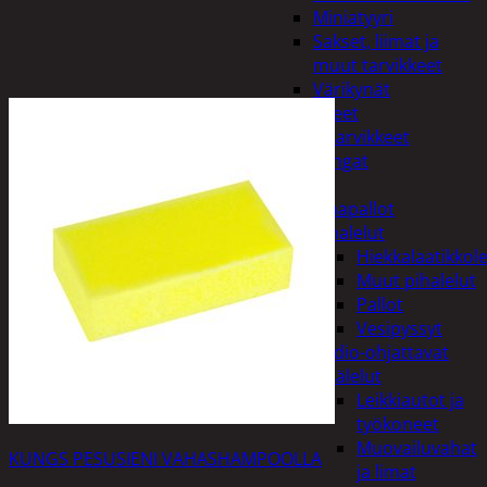
Miniatyyri
Sakset, liimat ja
muut tarvikkeet
Värikynät
Harrasteet
Käsityötarvikkeet
Langat
Lelut
Ilmapallot
Pihalelut
Hiekkalaatikkole
Muut pihalelut
Pallot
Vesipyssyt
Radio-ohjattavat
Sisälelut
Leikkiautot ja
työkoneet
Muovailuvahat
KUNGS PESUSIENI VAHASHAMPOOLLA
ja limat