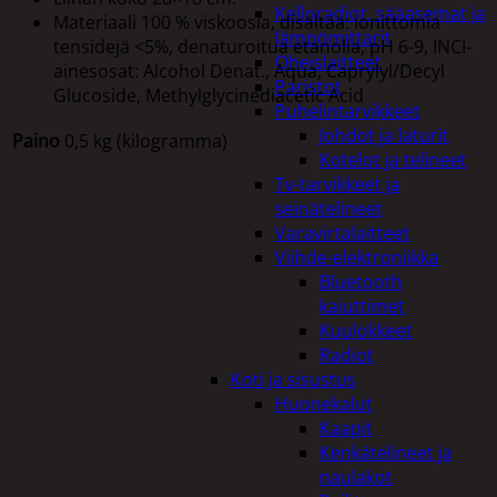
Kelloradiot, sääasemat ja
Materiaali 100 % viskoosia, disältää: ionittomia
lämpömittarit
tensidejä <5%, denaturoitua etanolia, pH 6-9, INCI-
Oheislaitteet
ainesosat: Alcohol Denat., Aqua, Caprylyl/Decyl
Paristot
Glucoside, Methylglycinediacetic Acid
Puhelintarvikkeet
Johdot ja laturit
Paino
0,5 kg (kilogramma)
Kotelot ja telineet
Tv-tarvikkeet ja
seinätelineet
Varavirtalaitteet
Tutustu myös
Viihde-elektroniikka
Bluetooth
kaiuttimet
Kuulokkeet
Radiot
Koti ja sisustus
Huonekalut
Kaapit
Kenkätelineet ja
naulakot