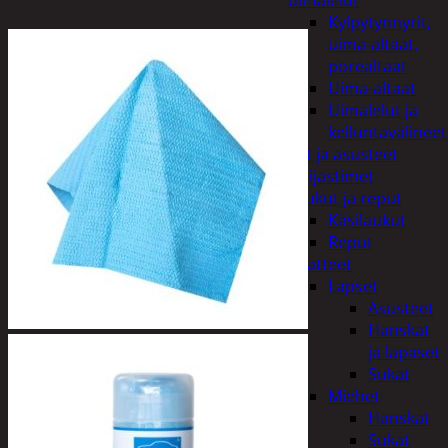
uimalelut
Kylpytynnyrit,
uima-altaat,
porealtaat
Uima-altaat
Uimalelut ja
kelluntavälineet
Vaatteet ja asusteet
Heijastimet
Laukut ja reput
Käsilaukut
Reput
Vaatteet
Lapset
Asusteet
Hanskat
ja lapaset
Sukat
Miehet
Hanskat
Sukat