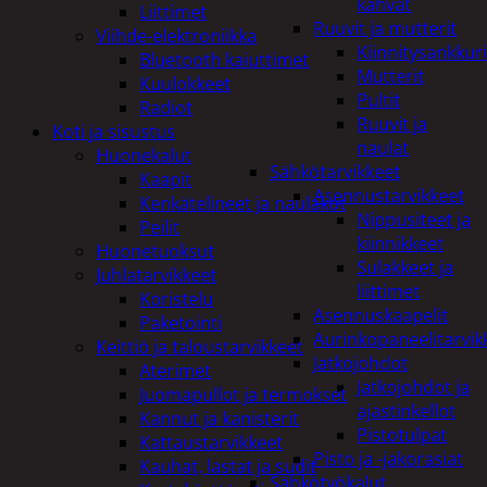
kahvat
Liittimet
Ruuvit ja mutterit
Viihde-elektroniikka
Kiinnitysankkuri
Bluetooth kaiuttimet
Mutterit
Kuulokkeet
Pultit
Radiot
Ruuvit ja
Koti ja sisustus
naulat
Huonekalut
Sähkötarvikkeet
Kaapit
Asennustarvikkeet
Kenkätelineet ja naulakot
Nippusiteet ja
Peilit
kiinnikkeet
Huonetuoksut
Sulakkeet ja
Juhlatarvikkeet
liittimet
Koristelu
Asennuskaapelit
Paketointi
Aurinkopaneelitarvik
Keittiö ja taloustarvikkeet
Jatkojohdot
Aterimet
Jatkojohdot ja
Juomapullot ja termokset
ajastinkellot
Kannut ja kanisterit
Pistotulpat
Kattaustarvikkeet
Pisto ja -jakorasiat
Kauhat, lastat ja sudit
Sähkötyökalut