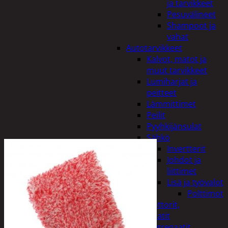
ja tarvikkeet
Pesuvälineet
Shampoot ja
vahat
Autotarvikkeet
Kalvot, matot ja
muut tarvikkeet
Lumiharjat ja
peitteet
Lämmittimet
Peilit
Pyyhkijänsulat
Sähkö
Invertterit
Johdot ja
liittimet
Lisä ja työvalot
Polttimot
Irtomoottorit,
aggregaatit
Aggregaatit