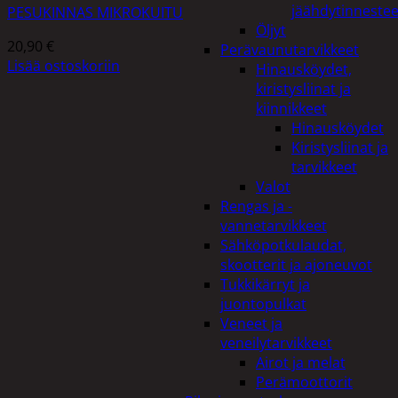
jäähdytinnestee
PESUKINNAS MIKROKUITU
Öljyt
20,90
€
Perävaunutarvikkeet
Lisää ostoskoriin
Hinausköydet,
kiristysliinat ja
kiinnikkeet
Hinausköydet
Kiristysliinat ja
tarvikkeet
Valot
Rengas ja -
vannetarvikkeet
Sähköpotkulaudat,
skootterit ja ajoneuvot
Tukkikärryt ja
juontopulkat
Veneet ja
veneilytarvikkeet
Airot ja melat
Perämoottorit