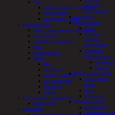
Tuurnat,
Pesu
meistit ja
Kiillotuskoneet ja tarvikkeet
piirtopuikot
Pesuvälineet
Käsihöylät
Shampoot ja vahat
Lyöntityökalut
Autotarvikkeet
Taltat
Kalvot, matot ja muut tarvikkeet
Tuurnat,
Lämmittimet
meistit ja
Lumiharjat ja peitteet
piirtopuikot
Peilit
Vasarat ja
Pyyhkijänsulat
sorkkaraudat
Sähkö
Sorkkarau
Akut
Vasarat
invertterit
Mittaus ja merkintä
Johdot ja liittimet
Linjalangat ja
Lisä ja työvalot
kynät
Polttimot
Mitat
Tulpat
Vatupassit
Irtomoottorit, aggregaatit
Pihdit ja leikkurit
Aggregaatit
Lukkopihdit
Lisälaitteet
Lukkorengaspih
Polttoainesäiliöt, pumput ja tarvikkeet