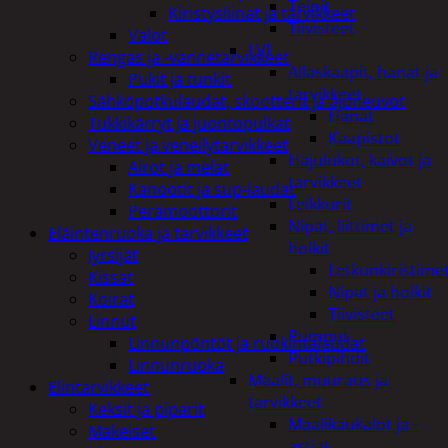
Teipit
Kiristysliinat ja tarvikkeet
Tiivisteet
Valot
LVI
Rengas ja -vannetarvikkeet
Allaskaapit, hanat ja
Pukit ja tunkit
tarvikkeet
Sähköpotkulaudat, skootterit ja ajoneuvot
Hanat
Tukkikärryt ja juontopulkat
Kaapistot
Veneet ja veneilytarvikkeet
Hajulukot, kaivot ja
Airot ja melat
tarvikkeet
Kanootit ja sup-laudat
Leikkurit
Perämoottorit
Nipat, liittimet ja
Eläintenruoka ja tarvikkeet
holkit
Jyrsijät
Letkunkiristime
Kissat
Nipat ja holkit
Koirat
Tiivisteet
Linnut
Pumput
Linnunpöntöt ja ruokintalaudat
Putkipihdit
Linnunruoka
Maalit, muuraus ja
Elintarvikkeet
tarvikkeet
Keksit ja piparit
Maalikaukalot ja -
Makeiset
astiat