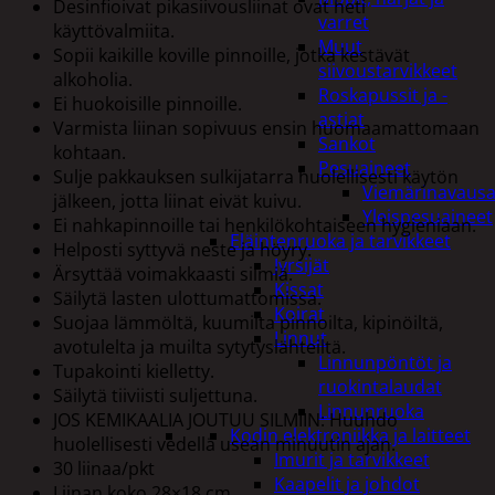
Desinfioivat pikasiivousliinat ovat heti
varret
käyttövalmiita.
Muut
Sopii kaikille koville pinnoille, jotka kestävät
siivoustarvikkeet
alkoholia.
Roskapussit ja -
Ei huokoisille pinnoille.
astiat
Varmista liinan sopivuus ensin huomaamattomaan
Sankot
kohtaan.
Pesuaineet
Sulje pakkauksen sulkijatarra huolellisesti käytön
Viemärinavausa
jälkeen, jotta liinat eivät kuivu.
Yleispesuaineet
Ei nahkapinnoille tai henkilökohtaiseen hygieniaan.
Eläintenruoka ja tarvikkeet
Helposti syttyvä neste ja höyry.
Jyrsijät
Ärsyttää voimakkaasti silmiä.
Kissat
Säilytä lasten ulottumattomissa.
Koirat
Suojaa lämmöltä, kuumilta pinnoilta, kipinöiltä,
Linnut
avotulelta ja muilta sytytyslähteiltä.
Linnunpöntöt ja
Tupakointi kielletty.
ruokintalaudat
Säilytä tiiviisti suljettuna.
Linnunruoka
JOS KEMIKAALIA JOUTUU SILMIIN: Huuhdo
Kodin elektroniikka ja laitteet
huolellisesti vedellä usean minuutin ajan.
Imurit ja tarvikkeet
30 liinaa/pkt
Kaapelit ja johdot
Liinan koko 28×18 cm.