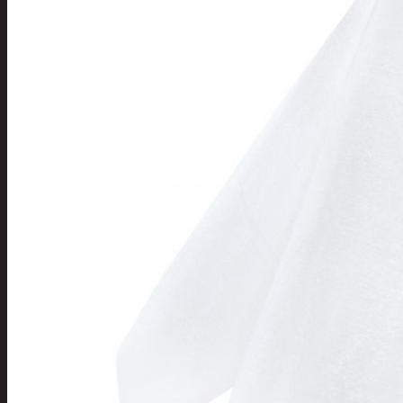
Tuotevalikoima
Poistotuotteet
Kausituotteet
Joulu
Joulu- ja kausivalot
Eläimet ja
tontut
Kyntteliköt
Valoketjut ja
kuusenvalot
Joulukoristeet
Kranssit ja
asetelmat
Tontut ja
muut
Joulutekstiilit
Paketointi
Marjastus
Talvi
Päivittäistavarat