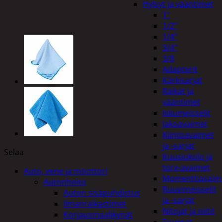
Hylsyt ja vääntimet
1"
1/2"
1/4"
3/4"
3/8
Adapterit
Kärkisarjat
Räikät ja
vääntimet
Iskumeisselit
Jakoavaimet
Kiintoavaimet
ja -sarjat
Selaa
Kuusiokolo ja
torx-avaimet
Auto, vene ja moottori
Momenttiavaim
Autonhoito
Ruuvimeisselit
Auton sisäpuhdistus
ja -sarjat
ilmanraikastimet
Nitojat ja niitit
Korjausmaalikynät