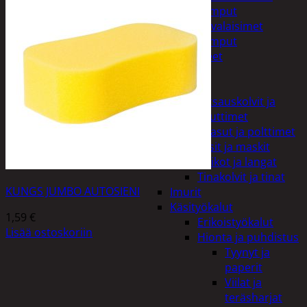
Taskulamput
Työmaavalaisimet
Taskulamput
Tarvikkeet
Työkalut
Hitsaus
Hitsauskolvit ja
suuttimet
Kaasut ja polttimet
Lasit ja maskit
Puikot ja langat
Tinakolvit ja tinat
KUNGS JUMBO AUTOSIENI
Imurit
Käsityökalut
1,59
€
Erikoistyökalut
Lisää ostoskoriin
Hionta ja puhdistus
Tyynyt ja
paperit
Viilat ja
teräsharjat