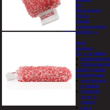
Lisälaitteet
Polttoainesäiliöt,
pumput ja
tarvikkeet
Vinssit ja varusteet
Öljyt, suodattimet ja
nesteet
Avaimet
Imupumput
Letkut ja tarvikkeet
Jäähdyttäjänlet
Polttoaineletku
Liuottimet, massat,
ja muut kemikaalit
Alustamassat
ja pakkelit
Kemikaalit,
sprayt ja
silikonit
Lasi ja