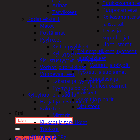
Puukkosahante
Arinat
Puuporanterät
Tarvikkeet
Reikäsahanterä
Kodintekstiilit
ja istukat
Matot
Teräs ja
Pöytäliinat
kuppiharjat
Pyyhkeet
Upotusterät
Keittiöpyyhkeet
Telineet, tikkaat, työtasot
Kylpypyyhkeet ja takit
ja tarvikkeet
Sisustustyynyt ja päälliset
Vaunut ja pöydät
Verhot ja tarvikkeet
Työasut ja suojaimet
Vuodevaatteet
Suojalasit ja
Lakanat ja tyynynlinat
kuulosuojaimet
Tyynyt ja peitot
Elintarvikkeet
Kylpyhuone ja sauna
Keksit ja piparit
Harjat ja pesuaineet
Mausteet
Kalusteet
Etsi:
Mittarit
Kiukaat ja tarvikkeet
Tuoksut
Kynttilät ja lyhdyt
Ostoskori /
0,00
€