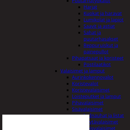
Puutarhatyökalut
Harjat
Kuokat ja haravat
Lumikolat ja lapiot
Saavit ja astiat
Sahat ja
puutarhasakset
Reppuruiskut ja
painepullot
Pihapatsaat ja koristeet
Postilaatikot
Valaisimet ja lamput
Aurinkokennovalot
Koristevalot
Koristevalaisimet
Loisteputket ja lamput
Pihavalaisimet
Sisävalaisimet
Lednauhat ja listat
Pöytävalaisimet
Yleisvalaisimet