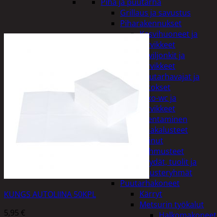
Piha ja puutarha
Grillaus ja savustus
Piharakennukset
Kasvihuoneet ja
tarvikkeet
Paviljonkit ja
tarvikkeet
Puutarhavajat ja
katokset
Ulko-wc ja
tarvikkeet
Piharakentaminen
Puutarhakalusteet
Keinut
Pehmusteet
Pöydät, tuolit ja
kalusteryhmät
Puutarhakoneet
Kärryt
KUNGS AUTOLIINA 50KPL
Metsurin työkalut
5,95
€
Halkomakoneet