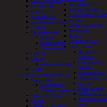
Kertakäyttöastiat
Akut ja laturit
Lasit ja mukit
Kulmahiomakoneet
Lautaset
Kuumailmapuhaltim
Leikkuulaudat
Mittarit
Leivinpaperit ja foliot
Mutterinvääntimet
Leivonta
Porakoneet
Padat ja kattilat
Ruiskut
Kattilat
Sahat ja sirkkelit
Paistinpannut
Terät ja laikat
Vuoat ja padat
Hionta ja
Säilöntä
katkaisu
Tiskaus
Kierretapit ja
Astianpesuaineet
työkalut
vaa'at
Kiviporanterät
Kodin lämmitys ja tuuletus
Kuviosahanterä
Ilmanvaihto
Lasi- ja
Suodattimet
tiiliporanterät
Tuulettimet ja Ilmastointilaitteet
Metalliporanter
Kaasulämmittimet
Monitoimikone
Patterit
terät
Tulisijat ja tarvikkeet