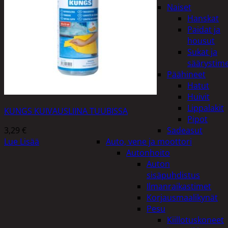
Naiset
Hanskat
Paidat ja
housut
Sukat ja
säärystim
Päähineet
Hatut
Huivit
Lippalakit
KUNGS KUIVAUSLIINA TUUBISSA
Pipot
3,29
€
Sadeasut
Lue Lisää
Auto, vene ja moottori
Autonhoito
Auton
sisäpuhdistus
Ilmanraikastimet
Korjausmaalikynät
Pesu
Kiillotuskoneet