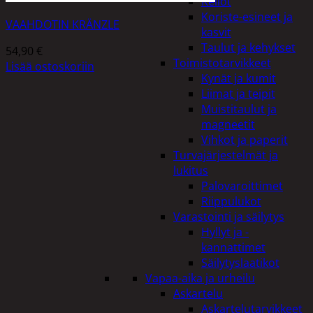
Kellot
Koriste-esineet ja
VAAHDOTIN KRÄNZLE
kasvit
Taulut ja kehykset
54,90
€
Toimistotarvikkeet
Lisää ostoskoriin
Kynät ja kumit
Liimat ja teipit
Muistitaulut ja
magneetit
Vihkot ja paperit
Turvajärjestelmät ja
lukitus
Palovaroittimet
Riippulukot
Varastointi ja säilytys
Hyllyt ja -
kannattimet
Säilytyslaatikot
Vapaa-aika ja urheilu
Askartelu
Askartelutarvikkeet