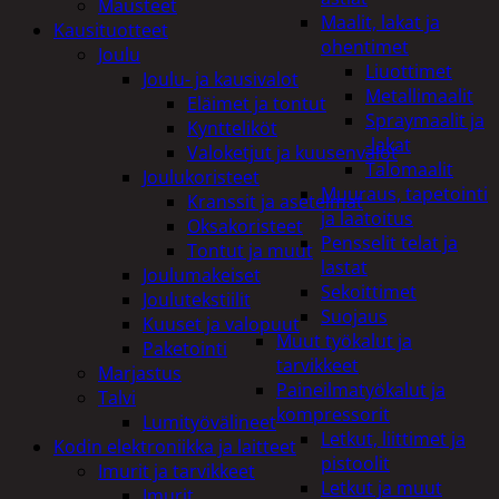
Mausteet
Maalit, lakat ja
Kausituotteet
ohentimet
Joulu
Liuottimet
Joulu- ja kausivalot
Metallimaalit
Eläimet ja tontut
Spraymaalit ja
Kyntteliköt
-lakat
Valoketjut ja kuusenvalot
Talomaalit
Joulukoristeet
Muuraus, tapetointi
Kranssit ja asetelmat
ja laatoitus
Oksakoristeet
Pensselit telat ja
Tontut ja muut
lastat
Joulumakeiset
Sekoittimet
Joulutekstiilit
Suojaus
Kuuset ja valopuut
Muut työkalut ja
Paketointi
tarvikkeet
Marjastus
Paineilmatyökalut ja
Talvi
kompressorit
Lumityövälineet
Letkut, liittimet ja
Kodin elektroniikka ja laitteet
pistoolit
Imurit ja tarvikkeet
Letkut ja muut
Imurit