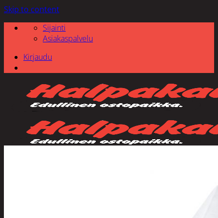
Skip to content
Sijainti
Asiakaspalvelu
Kirjaudu
Etsi: