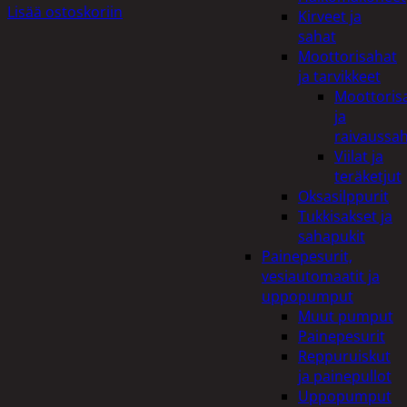
Lisää ostoskoriin
Kirveet ja
sahat
Moottorisahat
ja tarvikkeet
Moottoris
ja
raivaussa
Viilat ja
teräketjut
Oksasilppurit
Tukkisakset ja
sahapukit
Painepesurit,
vesiautomaatit ja
uppopumput
Muut pumput
Painepesurit
Reppuruiskut
ja painepullot
Uppopumput