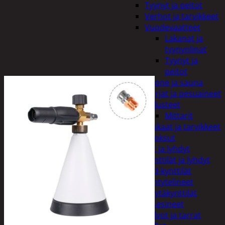
Tyynyt ja peitot
Verhot ja tarvikkeet
Vuodevaatteet
Lakanat ja
tyynynlinat
Tyynyt ja
peitot
Kylpyhuone ja sauna
Harjat ja pesuaineet
Kalusteet
Mittarit
Kiukaat ja tarvikkeet
Tuoksut
Kynttilät ja lyhdyt
Kynttilät ja lyhdyt
Led-kynttilät
Lyhtytelineet
Pöytäkynttilät
Sisustusesineet
Kalvot ja tarrat