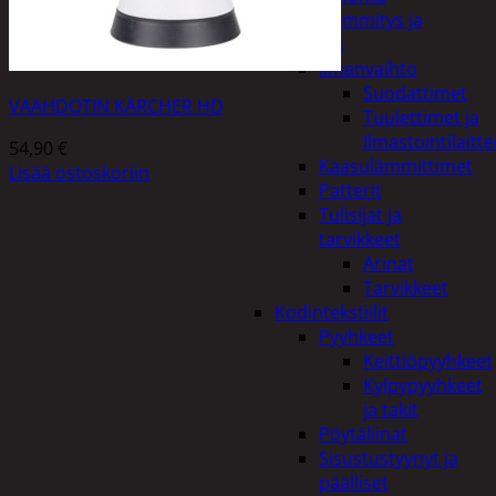
Kodin lämmitys ja
tuuletus
Ilmanvaihto
Suodattimet
VAAHDOTIN KÄRCHER HD
Tuulettimet ja
Ilmastointilaitte
54,90
€
Kaasulämmittimet
Lisää ostoskoriin
Patterit
Tulisijat ja
tarvikkeet
Arinat
Tarvikkeet
Kodintekstiilit
Pyyhkeet
Keittiöpyyhkeet
Kylpypyyhkeet
ja takit
Pöytäliinat
Sisustustyynyt ja
päälliset