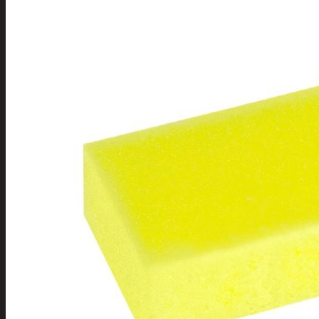
Tuotevalikoima
Poistotuotteet
Kausituotteet
Joulu
Joulu- ja kausivalot
Eläimet ja tontu
Kyntteliköt
Valoketjut ja k
Joulukoristeet
Kranssit ja ase
Tontut ja muut
Joulutekstiilit
Paketointi
Marjastus
Talvi
Päivittäistavarat
Apuvälineet
Hengityssuojaimet ja desin