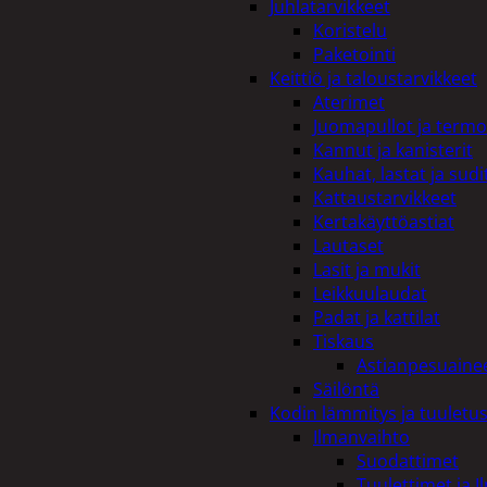
Juhlatarvikkeet
Koristelu
Paketointi
Keittiö ja taloustarvikkeet
Aterimet
Juomapullot ja termo
Kannut ja kanisterit
Kauhat, lastat ja sudi
Kattaustarvikkeet
Kertakäyttöastiat
Lautaset
Lasit ja mukit
Leikkuulaudat
Padat ja kattilat
Tiskaus
Astianpesuaine
Säilöntä
Kodin lämmitys ja tuuletu
Ilmanvaihto
Suodattimet
Tuulettimet ja I