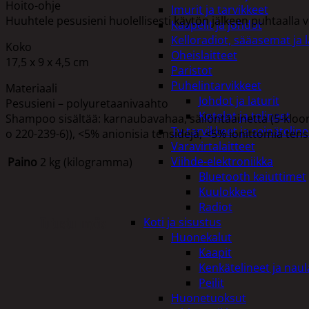
Hoito-ohje
Imurit ja tarvikkeet
Huuhtele pesusieni huolellisesti käytön jälkeen puhtaalla ve
Kaapelit ja johdot
Kelloradiot, sääasemat ja 
Koko
Oheislaitteet
17,5 x 9 x 4,5 cm
Paristot
Puhelintarvikkeet
Materiaali
Johdot ja laturit
Pesusieni – polyuretaanivaahto
Kotelot ja telineet
Shampoo sisältää: karnaubavahaa, säilöntäainetta (5-kloori-
Tv-tarvikkeet ja seinäteline
o 220-239-6)), <5% anionisia tensidejä, <5% ionittomia tens
Varavirtalaitteet
Viihde-elektroniikka
Paino
2 kg (kilogramma)
Bluetooth kaiuttimet
Kuulokkeet
Radiot
Tutustu myös
Koti ja sisustus
Huonekalut
Kaapit
Kenkätelineet ja naul
Peilit
Huonetuoksut