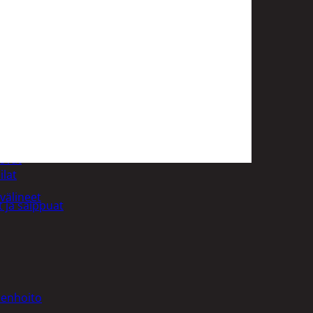
uotoilutuotteet
kit
anleikkuukoneet
tteet
asvat
ilat
välineet
 ja saippuat
denhoito