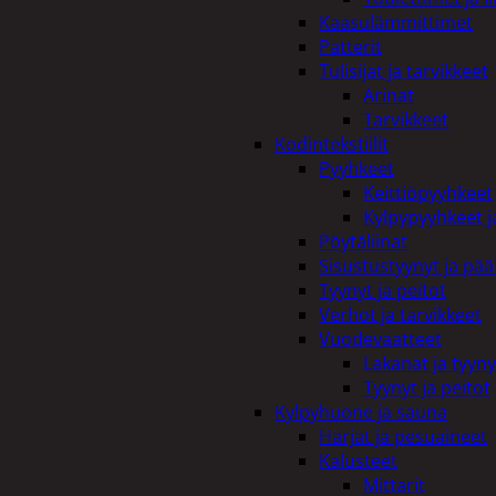
Kaasulämmittimet
Patterit
Tulisijat ja tarvikkeet
Arinat
Tarvikkeet
Kodintekstiilit
Pyyhkeet
Keittiöpyyhkeet
Kylpypyyhkeet ja
Pöytäliinat
Sisustustyynyt ja pääl
Tyynyt ja peitot
Verhot ja tarvikkeet
Vuodevaatteet
Lakanat ja tyyny
Tyynyt ja peitot
Kylpyhuone ja sauna
Harjat ja pesuaineet
Kalusteet
Mittarit