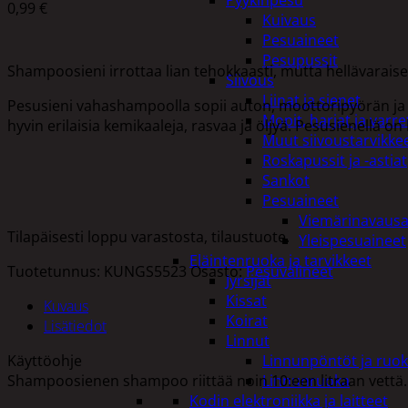
Pyykinpesu
0,99
€
Kuivaus
Pesuaineet
Pesupussit
Shampoosieni irrottaa lian tehokkaasti, mutta hellävaraises
Siivous
Liinat ja sienet
Pesusieni vahashampoolla sopii auton, moottoripyörän ja
Mopit, harjat ja varre
hyvin erilaisia kemikaaleja, rasvaa ja öljyä. Pesusienellä 
Muut siivoustarvikke
Roskapussit ja -astiat
Sankot
Pesuaineet
Viemärinavausa
Tilapäisesti loppu varastosta, tilaustuote.
Yleispesuaineet
Eläintenruoka ja tarvikkeet
Tuotetunnus:
KUNGS5523
Osasto:
Pesuvälineet
Jyrsijät
Kissat
Kuvaus
Koirat
Lisätiedot
Linnut
Käyttöohje
Linnunpöntöt ja ruok
Shampoosienen shampoo riittää noin 10:een litraan vettä.
Linnunruoka
Kodin elektroniikka ja laitteet