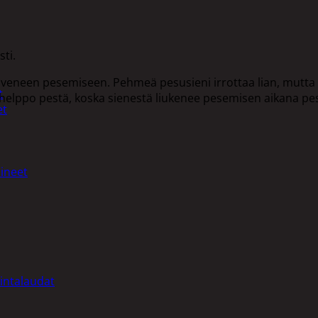
ti.
 veneen pesemiseen. Pehmeä pesusieni irrottaa lian, mutta
t
on helppo pestä, koska sienestä liukenee pesemisen aikana pe
et
ineet
intalaudat