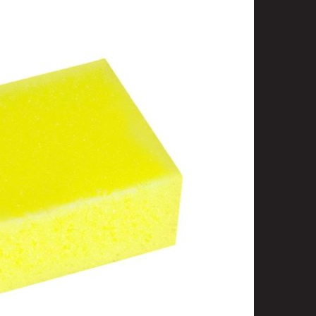
t
uusenvalot
telmat
fiointi