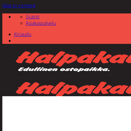
Skip to content
Sijainti
Asiakaspalvelu
Kirjaudu
Etsi: