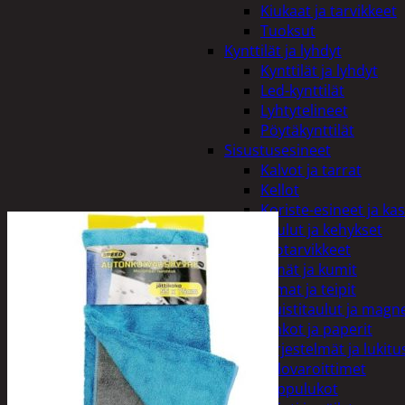
Kiukaat ja tarvikkeet
Tuoksut
Kynttilät ja lyhdyt
Kynttilät ja lyhdyt
Led-kynttilät
Lyhtytelineet
Pöytäkynttilät
Sisustusesineet
Kalvot ja tarrat
Kellot
Koriste-esineet ja kas
Taulut ja kehykset
Toimistotarvikkeet
Kynät ja kumit
Liimat ja teipit
Muistitaulut ja magne
Vihkot ja paperit
Turvajärjestelmät ja lukitu
Palovaroittimet
Riippulukot