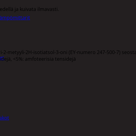
dellä ja kuivata ilmavasti.
lämpömittarit
2-metyyli-2H-isotiatsol-3-oni (EY-numero 247-500-7) seosta (
et
idejä, <5%: amfoteerisia tensidejä
akot