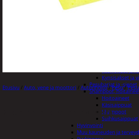
Henkilökohtainen hygienia
Deodorantit
Hiustenhoito
Hiusharjat ja m
Hiuspinnit ja len
Hiusvärit
Hiusten ja parr
Hammashygienia tuo
Kosmetiikka
Käsi ja jalkahoito
Käsivoiteet ja r
Kynsisakset ja vi
Pesuharjat ja -sienet
Etusivu
/
Auto, vene ja moottori
/
Autonhoito
/
Pesu
/
Pesu
Shampoot, hoitaineet
Hoitoaineet
Käsisaippuat
KUNGS PESUSIENI VAHASHAMPOOLLA
Shampoot
Suihkusaippuat
Hyvinvointi
Muu kauneuden ja tervey