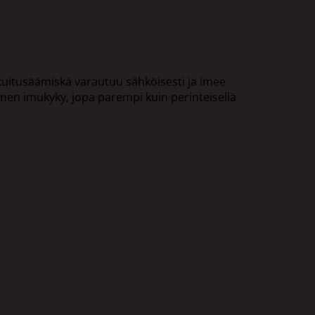
kuitusäämiskä varautuu sähköisesti ja imee
inen imukyky, jopa parempi kuin perinteisellä