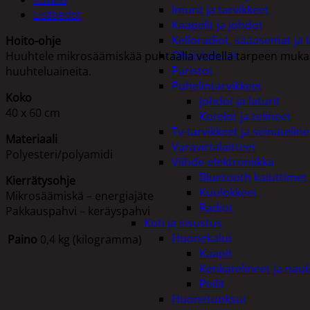
Imurit ja tarvikkeet
Lisätiedot
Kaapelit ja johdot
Kelloradiot, sääasemat ja 
Hoito-ohje
Oheislaitteet
Huuhtele mikrosäämiskää puhtaalla vedellä tarpeen mukaa
Paristot
huuhteluaineita.
Puhelintarvikkeet
Koko
Johdot ja laturit
40 x 60 cm
Kotelot ja telineet
Tv-tarvikkeet ja seinäteline
Materiaali
Varavirtalaitteet
Polyesteri/polyamidi
Viihde-elektroniikka
Bluetooth kaiuttimet
Kierrätysohje
Kuulokkeet
Mikrosäämiskä – energiajäte
Radiot
Pakkauspahvi – keräyspahvi
Koti ja sisustus
Huonekalut
Paino
0,4 kg (kilogramma)
Kaapit
Kenkätelineet ja naul
Peilit
Tutustu myös
Huonetuoksut