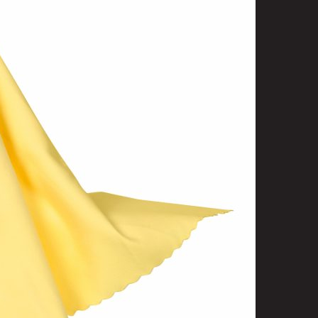
t
uusenvalot
telmat
fiointi