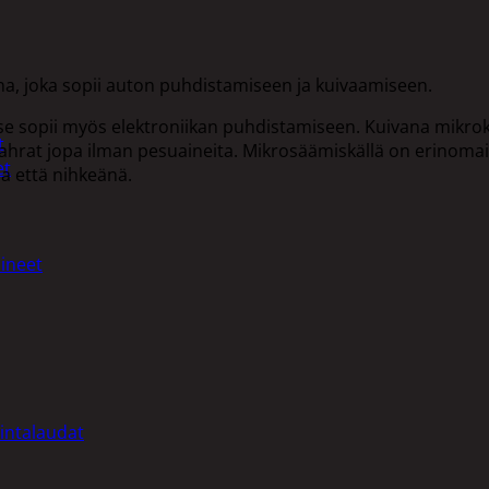
a, joka sopii auton puhdistamiseen ja kuivaamiseen.
 se sopii myös elektroniikan puhdistamiseen. Kuivana mikro
t
atahrat jopa ilman pesuaineita. Mikrosäämiskällä on erinoma
et
a että nihkeänä.
ineet
intalaudat