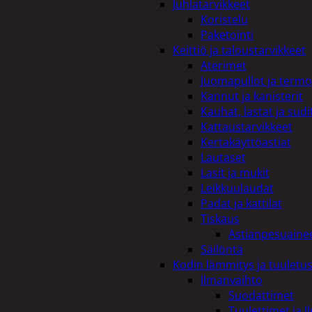
Juhlatarvikkeet
Koristelu
Paketointi
Keittiö ja taloustarvikkeet
Aterimet
Juomapullot ja termo
Kannut ja kanisterit
Kauhat, lastat ja sudi
Kattaustarvikkeet
Kertakäyttöastiat
Lautaset
Lasit ja mukit
Leikkuulaudat
Padat ja kattilat
Tiskaus
Astianpesuaine
Säilöntä
Kodin lämmitys ja tuuletu
Ilmanvaihto
Suodattimet
Tuulettimet ja I