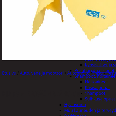
Henkilökohtainen hygienia
Deodorantit
Hiustenhoito
Hiusharjat ja m
Hiuspinnit ja len
Hiusvärit
Hiusten ja parr
Hammashygienia tuo
Kosmetiikka
Käsi ja jalkahoito
Käsivoiteet ja r
Kynsisakset ja vi
Pesuharjat ja -sienet
Etusivu
/
Auto, vene ja moottori
/
Autonhoito
/
Pesu
/
Pesu
Shampoot, hoitaineet
Hoitoaineet
Käsisaippuat
KUNGS MIKROSÄÄMISKÄ 40×60CM
Shampoot
Suihkusaippuat
Hyvinvointi
Muu kauneuden ja tervey