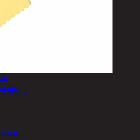
uotoilutuotteet
kit
anleikkuukoneet
tteet
asvat
ilat
välineet
 ja saippuat
denhoito