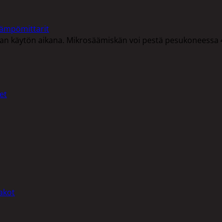
lämpömittarit
n käytön aikana. Mikrosäämiskän voi pestä pesukoneessa 40
et
akot