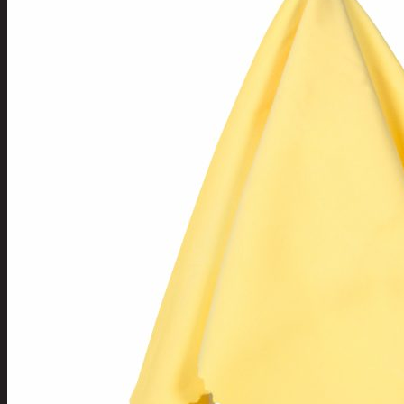
Tuotevalikoima
Poistotuotteet
Kausituotteet
Joulu
Joulu- ja kausivalot
Eläimet ja tontu
Kyntteliköt
Valoketjut ja k
Joulukoristeet
Kranssit ja ase
Tontut ja muut
Joulutekstiilit
Paketointi
Marjastus
Talvi
Päivittäistavarat
Apuvälineet
Hengityssuojaimet ja desin