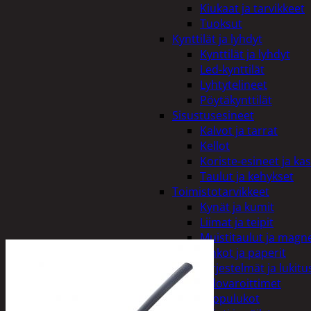
Kiukaat ja tarvikkeet
Tuoksut
Kynttilät ja lyhdyt
Kynttilät ja lyhdyt
Led-kynttilät
Lyhtytelineet
Pöytäkynttilät
Sisustusesineet
Kalvot ja tarrat
Kellot
Koriste-esineet ja kas
Taulut ja kehykset
Toimistotarvikkeet
Kynät ja kumit
Liimat ja teipit
Muistitaulut ja magne
Vihkot ja paperit
Turvajärjestelmät ja lukitu
Palovaroittimet
Riippulukot