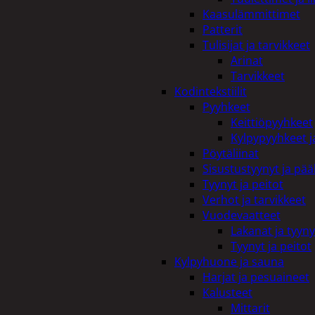
Kaasulämmittimet
Patterit
Tulisijat ja tarvikkeet
Arinat
Tarvikkeet
Kodintekstiilit
Pyyhkeet
Keittiöpyyhkeet
Kylpypyyhkeet ja
Pöytäliinat
Sisustustyynyt ja pääl
Tyynyt ja peitot
Verhot ja tarvikkeet
Vuodevaatteet
Lakanat ja tyyny
Tyynyt ja peitot
Kylpyhuone ja sauna
Harjat ja pesuaineet
Kalusteet
Mittarit