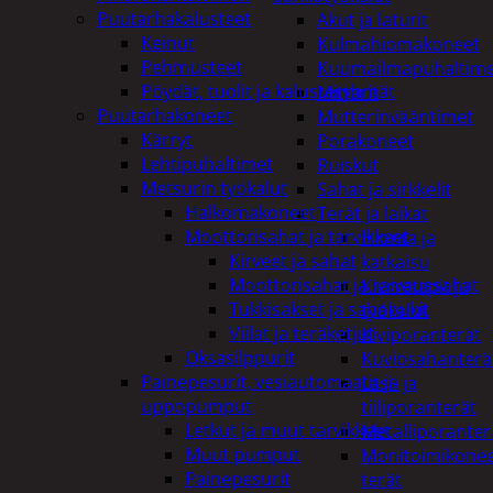
Puutarhakalusteet
Akut ja laturit
Keinut
Kulmahiomakoneet
Pehmusteet
Kuumailmapuhaltim
Pöydät, tuolit ja kalusteryhmät
Mittarit
Puutarhakoneet
Mutterinvääntimet
Kärryt
Porakoneet
Lehtipuhaltimet
Ruiskut
Metsurin työkalut
Sahat ja sirkkelit
Halkomakoneet
Terät ja laikat
Moottorisahat ja tarvikkeet
Hionta ja
Kirveet ja sahat
katkaisu
Moottorisahat ja raivaussahat
Kierretapit ja
Tukkisakset ja sahapukit
työkalut
Viilat ja teräketjut
Kiviporanterät
Oksasilppurit
Kuviosahanterä
Painepesurit, vesiautomaatit ja
Lasi- ja
uppopumput
tiiliporanterät
Letkut ja muut tarvikkeet
Metalliporanter
Muut pumput
Monitoimikone
Painepesurit
terät