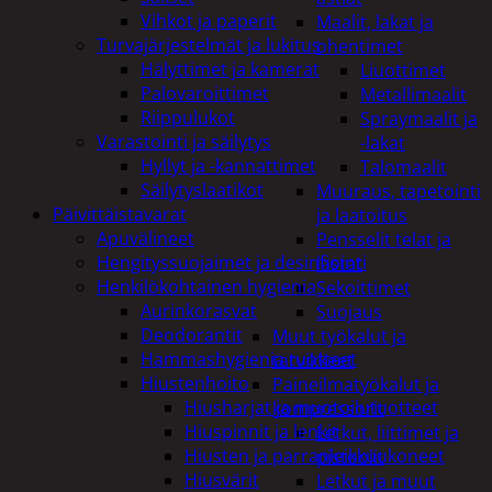
Vihkot ja paperit
Maalit, lakat ja
Turvajärjestelmät ja lukitus
ohentimet
Hälyttimet ja kamerat
Liuottimet
Palovaroittimet
Metallimaalit
Riippulukot
Spraymaalit ja
Varastointi ja säilytys
-lakat
Hyllyt ja -kannattimet
Talomaalit
Säilytyslaatikot
Muuraus, tapetointi
Päivittäistavarat
ja laatoitus
Apuvälineet
Pensselit telat ja
Hengityssuojaimet ja desinfiointi
lastat
Henkilökohtainen hygienia
Sekoittimet
Aurinkorasvat
Suojaus
Deodorantit
Muut työkalut ja
Hammashygienia tuotteet
tarvikkeet
Hiustenhoito
Paineilmatyökalut ja
Hiusharjat ja muotoilutuotteet
kompressorit
Hiuspinnit ja lenkit
Letkut, liittimet ja
Hiusten ja parranleikkuukoneet
pistoolit
Hiusvärit
Letkut ja muut