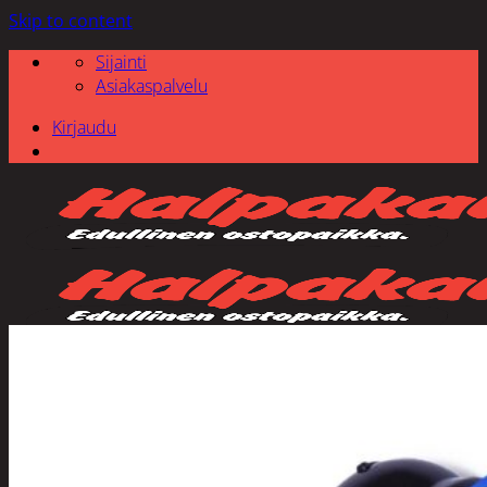
Skip to content
Sijainti
Asiakaspalvelu
Kirjaudu
Etsi: