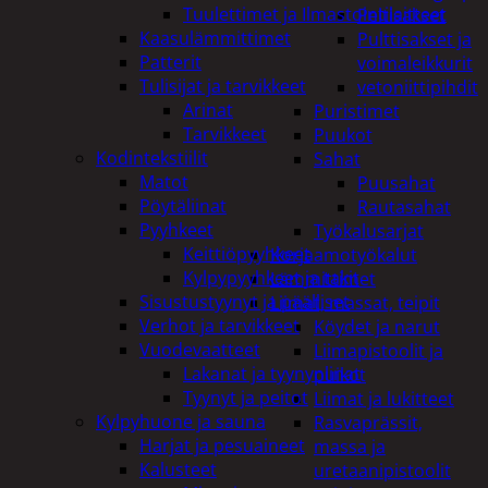
Tuulettimet ja Ilmastointilaitteet
Peltisakset
Kaasulämmittimet
Pulttisakset ja
Patterit
voimaleikkurit
Tulisijat ja tarvikkeet
vetoniittipihdit
Arinat
Puristimet
Tarvikkeet
Puukot
Kodintekstiilit
Sahat
Matot
Puusahat
Pöytäliinat
Rautasahat
Pyyhkeet
Työkalusarjat
Keittiöpyyhkeet
Korjaamotyökalut
Kylpypyyhkeet ja takit
Lämmittimet
Sisustustyynyt ja päälliset
Liimat, massat, teipit
Verhot ja tarvikkeet
Köydet ja narut
Vuodevaatteet
Liimapistoolit ja
Lakanat ja tyynynlinat
puikot
Tyynyt ja peitot
Liimat ja lukitteet
Kylpyhuone ja sauna
Rasvaprässit,
Harjat ja pesuaineet
massa ja
Kalusteet
uretaanipistoolit