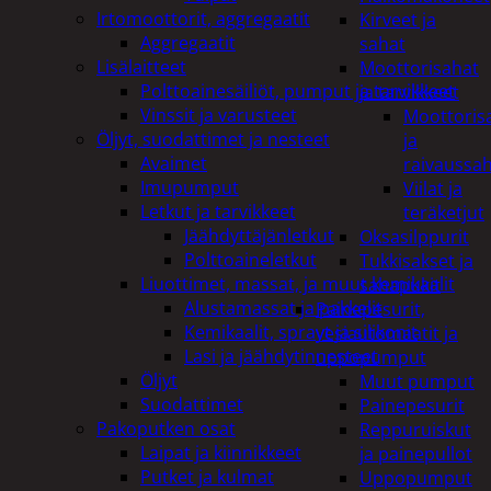
Irtomoottorit, aggregaatit
Kirveet ja
Aggregaatit
sahat
Lisälaitteet
Moottorisahat
Polttoainesäiliöt, pumput ja tarvikkeet
ja tarvikkeet
Vinssit ja varusteet
Moottoris
Öljyt, suodattimet ja nesteet
ja
Avaimet
raivaussa
Imupumput
Viilat ja
Letkut ja tarvikkeet
teräketjut
Jäähdyttäjänletkut
Oksasilppurit
Polttoaineletkut
Tukkisakset ja
Liuottimet, massat, ja muut kemikaalit
sahapukit
Alustamassat ja pakkelit
Painepesurit,
Kemikaalit, sprayt ja silikonit
vesiautomaatit ja
Lasi ja jäähdytinnesteet
uppopumput
Öljyt
Muut pumput
Suodattimet
Painepesurit
Pakoputken osat
Reppuruiskut
Laipat ja kiinnikkeet
ja painepullot
Putket ja kulmat
Uppopumput