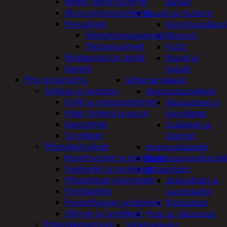
Mopit, harjat ja varret
kahvat
Muut siivoustarvikkeet
Ruuvit ja mutterit
Pesuaineet
Kiinnitysankkuri
Viemärinavausaineet
Mutterit
Yleispesuaineet
Pultit
Roskapussit ja -astiat
Ruuvit ja
Sangot
naulat
Piha ja puutarha
Sähkötarvikkeet
Grillaus ja savustus
Asennustarvikkeet
Grillit ja rengaspolttimet
Nippusiteet ja
Hiilet, briketit ja purut
kiinnikkeet
Savustimet
Sulakkeet ja
Tarvikkeet
liittimet
Piharakennukset
Asennuskaapelit
Kasvihuoneet ja tarvikkeet
Aurinkopaneelitarvik
Paviljonkit ja tarvikkeet
Jatkojohdot
Pihapatsaat ja koristeet
Jatkojohdot ja
Postilaatikot
ajastinkellot
Puutarhavajat ja katokset
Pistotulpat
Ulko-wc ja tarvikkeet
Pisto ja -jakorasiat
Piharakentaminen
Sähkötyökalut