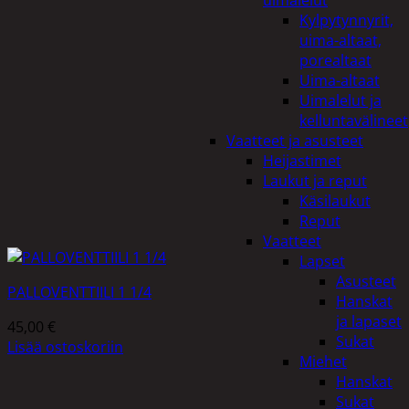
uimalelut
Kylpytynnyrit,
uima-altaat,
porealtaat
Uima-altaat
Uimalelut ja
kelluntavälineet
Vaatteet ja asusteet
Heijastimet
Laukut ja reput
Käsilaukut
Reput
Vaatteet
Lapset
Asusteet
PALLOVENTTIILI 1 1/4
Hanskat
ja lapaset
45,00
€
Sukat
Lisää ostoskoriin
Miehet
Hanskat
Sukat