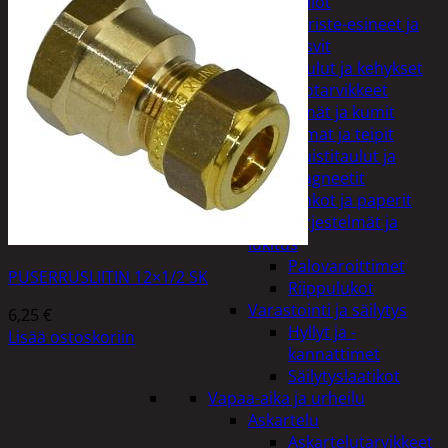
Kellot
Koriste-esineet ja
kasvit
Taulut ja kehykset
Toimistotarvikkeet
Kynät ja kumit
Liimat ja teipit
Muistitaulut ja
magneetit
Vihkot ja paperit
Turvajärjestelmät ja
lukitus
Palovaroittimet
PUSERRUSLIITIN 12×1/2 SK
Riippulukot
Varastointi ja säilytys
6,25
€
Hyllyt ja -
Lisää ostoskoriin
kannattimet
Säilytyslaatikot
Vapaa-aika ja urheilu
Askartelu
Askartelutarvikkeet