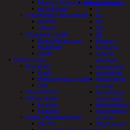
Adapterit, liittimet ja telakointiasemat
Hylsyt ja vääntimet
Verkkolaitteet
1"
Tv-tarvikkeet ja seinätelineet
1/2"
Antennit
1/4"
Liittimet
3/4"
Viihde-elektroniikka
3/8
Bluetooth kaiuttimet
Adapterit
Kuulokkeet
Kärkisarjat
Radiot
Räikät ja
Koti ja sisustus
vääntimet
Huonekalut
Iskumeisselit
Kaapit
Jakoavaimet
Kenkätelineet ja naulakot
Kiintoavaimet
Peilit
ja -sarjat
Huonetuoksut
Kuusiokolo ja
Juhlatarvikkeet
torx-avaimet
Koristelu
Momenttiavaim
Paketointi
Ruuvimeisselit
Keittiö ja taloustarvikkeet
ja -sarjat
Aterimet
Nitojat ja niitit
Juomapullot ja termokset