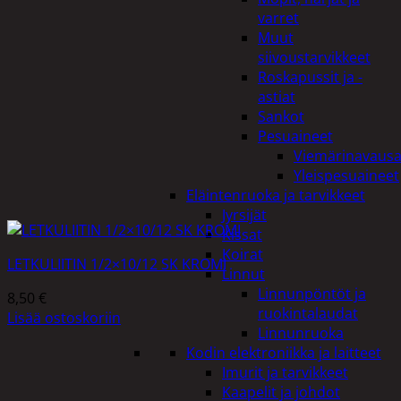
varret
Muut
siivoustarvikkeet
Roskapussit ja -
astiat
Sankot
Pesuaineet
Viemärinavausa
Yleispesuaineet
Eläintenruoka ja tarvikkeet
Jyrsijät
Kissat
Koirat
LETKULIITIN 1/2×10/12 SK KROMI
Linnut
Linnunpöntöt ja
8,50
€
ruokintalaudat
Lisää ostoskoriin
Linnunruoka
Kodin elektroniikka ja laitteet
Imurit ja tarvikkeet
Kaapelit ja johdot