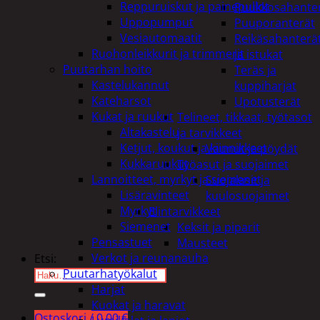
Reppuruiskut ja painepullot
Puukkosahante
Uppopumput
Puuporanterät
Vesiautomaatit
Reikäsahanterä
Ruohonleikkurit ja trimmerit
ja istukat
Puutarhan hoito
Teräs ja
Kastelukannut
kuppiharjat
Kateharsot
Upotusterät
Kukat ja ruukut
Telineet, tikkaat, työtasot
Altakastelu
ja tarvikkeet
Ketjut, koukut ja kiinnikkeet
Vaunut ja pöydät
Kukkaruukut
Työasut ja suojaimet
Lannoitteet, myrkyt ja siemenet
Suojalasit ja
Lisäravinteet
kuulosuojaimet
Myrkyt
Elintarvikkeet
Siemenet
Keksit ja piparit
Pensastuet
Mausteet
Verkot ja reunanauha
Etsi:
Puutarhatyökalut
Harjat
Kuokat ja haravat
Ostoskori /
0,00
€