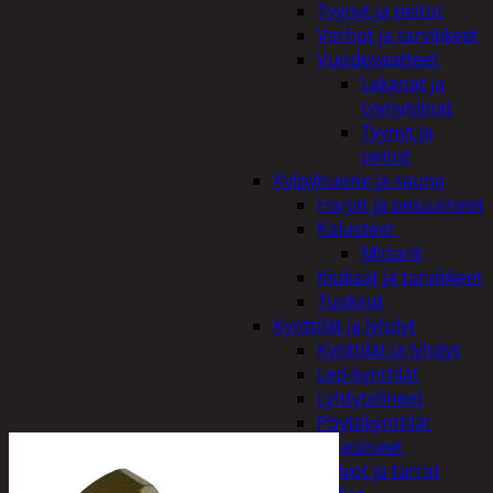
Tyynyt ja peitot
Verhot ja tarvikkeet
Vuodevaatteet
Lakanat ja
tyynynlinat
Tyynyt ja
peitot
Kylpyhuone ja sauna
Harjat ja pesuaineet
Kalusteet
Mittarit
Kiukaat ja tarvikkeet
Tuoksut
Kynttilät ja lyhdyt
Kynttilät ja lyhdyt
Led-kynttilät
Lyhtytelineet
Pöytäkynttilät
Sisustusesineet
Kalvot ja tarrat