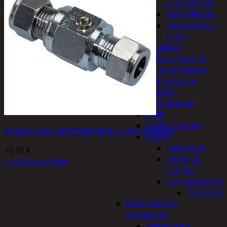
ja tarvikkeet
Pesuvälineet
Shampoot ja
vahat
Autotarvikkeet
Kalvot, matot ja
muut tarvikkeet
Lumiharjat ja
peitteet
Lämmittimet
Peilit
Pyyhkijänsulat
KUULASULKUVENTTIILI OPAL 12×8 EM KROMI
Sähkö
Invertterit
15,75
€
Johdot ja
Lisää ostoskoriin
liittimet
Lisä ja työvalot
Polttimot
Irtomoottorit,
aggregaatit
Aggregaatit