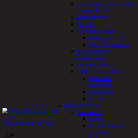
Kelloradiot, sääasemat ja
lämpömittarit
Oheislaitteet
Paristot
Puhelintarvikkeet
Johdot ja laturit
Kotelot ja telineet
Tv-tarvikkeet ja
seinätelineet
Varavirtalaitteet
Viihde-elektroniikka
Bluetooth
kaiuttimet
Kuulokkeet
Radiot
Koti ja sisustus
Huonekalut
Kaapit
PIKALIITINPESÄ 3/4 UK
Kenkätelineet ja
naulakot
12,50
€