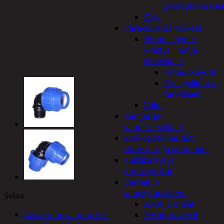
jäähdytinnestee
Öljyt
Perävaunutarvikkeet
Hinausköydet,
kiristysliinat ja
kiinnikkeet
Hinausköydet
Kiristysliinat ja
tarvikkeet
Valot
Rengas ja -
vannetarvikkeet
Sähköpotkulaudat,
skootterit ja ajoneuvot
Tukkikärryt ja
juontopulkat
Veneet ja
veneilytarvikkeet
Selaa
Airot ja melat
Auto, vene ja moottori
Perämoottorit