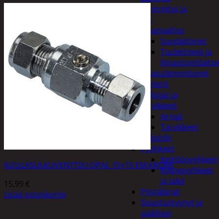
Kodin lämmitys ja
tuuletus
Ilmanvaihto
Suodattimet
Tuulettimet ja
Ilmastointilaitte
Kaasulämmittimet
Patterit
Tulisijat ja
tarvikkeet
Arinat
Tarvikkeet
Kodintekstiilit
Pyyhkeet
Keittiöpyyhkeet
KUULASULKUVENTTIILI OPAL 15×15 EM KROMI
Kylpypyyhkeet
ja takit
15,99
€
Pöytäliinat
Lisää ostoskoriin
Sisustustyynyt ja
päälliset