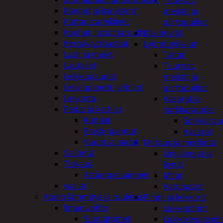
Tuurnat,
Kannut ja kanisterit
meistit ja
Kattaustarvikkeet
piirtopuikot
Kauhat, lastat ja sudit
Käsihöylät
Kertakäyttöastiat
Lyöntityökalut
Lasit ja mukit
Taltat
Lautaset
Tuurnat,
Leikkuulaudat
meistit ja
Leivinpaperit ja foliot
piirtopuikot
Leivonta
Vasarat ja
Padat ja kattilat
sorkkaraudat
Kattilat
Sorkkarau
Paistinpannut
Vasarat
Vuoat ja padat
Mittaus ja merkintä
Säilöntä
Linjalangat ja
Tiskaus
kynät
Astianpesuaineet
Mitat
vaa'at
Vatupassit
Kodin lämmitys ja tuuletus
Pihdit ja leikkurit
Ilmanvaihto
Lukkopihdit
Suodattimet
Lukkorengaspih