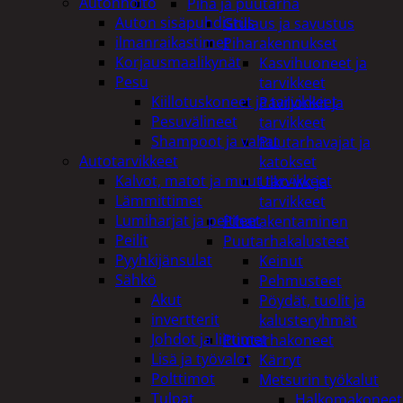
Autonhoito
Piha ja puutarha
Auton sisäpuhdistus
Grillaus ja savustus
ilmanraikastimet
Piharakennukset
Korjausmaalikynät
Kasvihuoneet ja
Pesu
tarvikkeet
Kiillotuskoneet ja tarvikkeet
Paviljonkit ja
Pesuvälineet
tarvikkeet
Shampoot ja vahat
Puutarhavajat ja
Autotarvikkeet
katokset
Kalvot, matot ja muut tarvikkeet
Ulko-wc ja
Lämmittimet
tarvikkeet
Lumiharjat ja peitteet
Piharakentaminen
Peilit
Puutarhakalusteet
Pyyhkijänsulat
Keinut
Sähkö
Pehmusteet
Akut
Pöydät, tuolit ja
invertterit
kalusteryhmät
Johdot ja liittimet
Puutarhakoneet
Lisä ja työvalot
Kärryt
Polttimot
Metsurin työkalut
Tulpat
Halkomakoneet