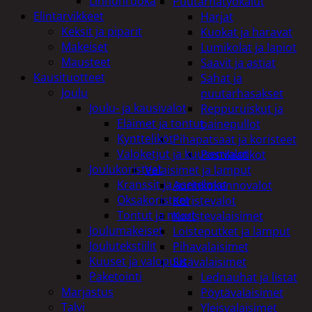
Linnunruoka
Puutarhatyökalut
Elintarvikkeet
Harjat
Keksit ja piparit
Kuokat ja haravat
Makeiset
Lumikolat ja lapiot
Mausteet
Saavit ja astiat
Kausituotteet
Sahat ja
Joulu
puutarhasakset
Joulu- ja kausivalot
Reppuruiskut ja
Eläimet ja tontut
painepullot
Kyntteliköt
Pihapatsaat ja koristeet
Valoketjut ja kuusenvalot
Postilaatikot
Joulukoristeet
Valaisimet ja lamput
Kranssit ja asetelmat
Aurinkokennovalot
Oksakoristeet
Koristevalot
Tontut ja muut
Koristevalaisimet
Joulumakeiset
Loisteputket ja lamput
Joulutekstiilit
Pihavalaisimet
Kuuset ja valopuut
Sisävalaisimet
Paketointi
Lednauhat ja listat
Marjastus
Pöytävalaisimet
Talvi
Yleisvalaisimet