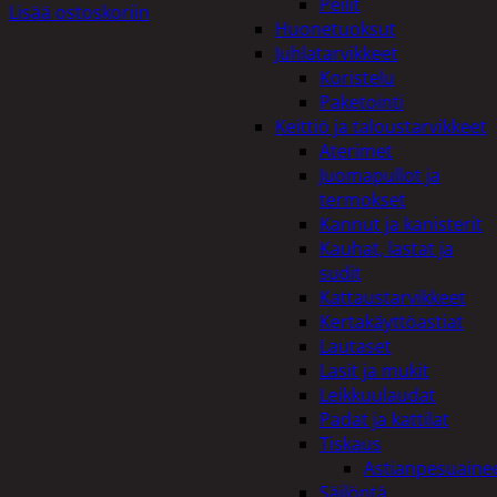
Peilit
Lisää ostoskoriin
Huonetuoksut
Juhlatarvikkeet
Koristelu
Paketointi
Keittiö ja taloustarvikkeet
Aterimet
Juomapullot ja
termokset
Kannut ja kanisterit
Kauhat, lastat ja
sudit
Kattaustarvikkeet
Kertakäyttöastiat
Lautaset
Lasit ja mukit
Leikkuulaudat
Padat ja kattilat
Tiskaus
Astianpesuaine
Säilöntä