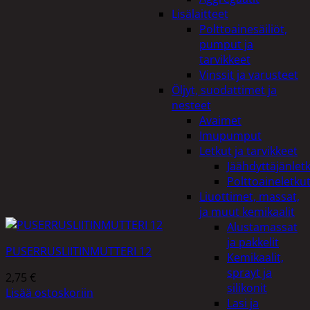
Lisälaitteet
Polttoainesäiliöt,
pumput ja
tarvikkeet
Vinssit ja varusteet
Öljyt, suodattimet ja
nesteet
Avaimet
Imupumput
Letkut ja tarvikkeet
Jäähdyttäjänlet
Polttoaineletku
Liuottimet, massat,
ja muut kemikaalit
Alustamassat
ja pakkelit
PUSERRUSLIITINMUTTERI 12
Kemikaalit,
sprayt ja
2,75
€
silikonit
Lisää ostoskoriin
Lasi ja