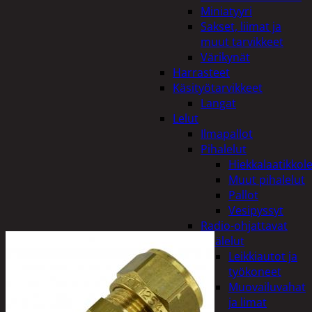
Miniatyyri
Sakset, liimat ja
muut tarvikkeet
Värikynät
Harrasteet
Käsityötarvikkeet
Langat
Lelut
Ilmapallot
Pihalelut
Hiekkalaatikkole
Muut pihalelut
Pallot
Vesipyssyt
Radio-ohjattavat
Sisälelut
Leikkiautot ja
työkoneet
Muovailuvahat
ja limat