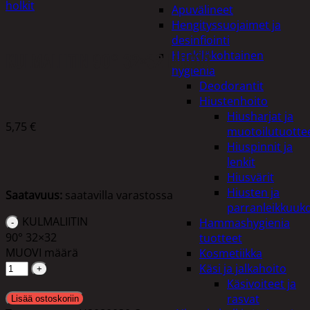
holkit
Apuvälineet
Hengityssuojaimet ja
desinfiointi
KULMALIITIN 90° 32×32 MUOVI
Henkilökohtainen
hygienia
Deodorantit
Hiustenhoito
Hiusharjat ja
5,75
€
muotoilutuotte
Hiuspinnit ja
lenkit
Hiusvärit
Hiusten ja
Saatavuus:
saatavilla varastossa
parranleikkuuk
KULMALIITIN
Hammashygienia
90° 32×32
tuotteet
MUOVI määrä
Kosmetiikka
Käsi ja jalkahoito
Käsivoiteet ja
rasvat
Lisää ostoskoriin