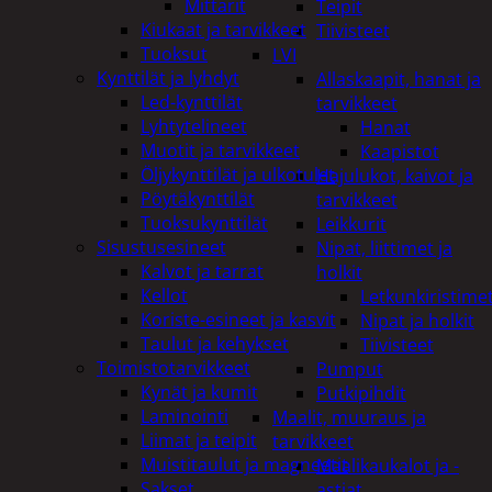
Mittarit
Teipit
Kiukaat ja tarvikkeet
Tiivisteet
Tuoksut
LVI
Kynttilät ja lyhdyt
Allaskaapit, hanat ja
Led-kynttilät
tarvikkeet
Lyhtytelineet
Hanat
Muotit ja tarvikkeet
Kaapistot
Öljykynttilät ja ulkotulet
Hajulukot, kaivot ja
Pöytäkynttilät
tarvikkeet
Tuoksukynttilät
Leikkurit
Sisustusesineet
Nipat, liittimet ja
Kalvot ja tarrat
holkit
Kellot
Letkunkiristime
Koriste-esineet ja kasvit
Nipat ja holkit
Taulut ja kehykset
Tiivisteet
Toimistotarvikkeet
Pumput
Kynät ja kumit
Putkipihdit
Laminointi
Maalit, muuraus ja
Liimat ja teipit
tarvikkeet
Muistitaulut ja magneetit
Maalikaukalot ja -
Sakset
astiat