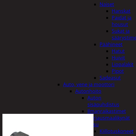
Naiset
Hanskat
Paidat ja
housut
Sukat ja
säärystim
Päähineet
Hatut
Huivit
Lippalakit
Pipot
Sadeasut
Auto, vene ja moottori
Autonhoito
Auton
sisäpuhdistus
Ilmanraikastimet
Korjausmaalikynät
Pesu
Kiillotuskoneet