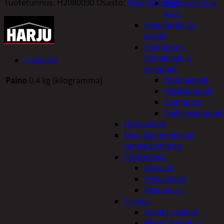
Tuotetunnus:
H2080030
Osasto:
Nipat ja holkit
Kynsisakset ja
viilat
Pesuharjat ja -
sienet
Shampoot,
hoitaineet ja
Lisätiedot
saippuat
Hoitoaineet
Paino
0,4 kg (kilogramma)
Käsisaippuat
Shampoot
Suihkusaippuat
Tutustu myös
Hyvinvointi
Muu kauneuden ja
terveydenhoito
Pyykinpesu
Kuivaus
Pesuaineet
Pesupussit
Siivous
Liinat ja sienet
Mopit, harjat ja