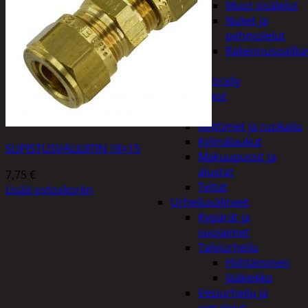
Muut sisälelut
Nuket ja
pehmolelut
Rakennuspalika
Pelit
Polkupyöräily
Lukot
Retkeily
Keittimet ja ruokailu
Kylmälaukut
SUPISTUSVÄLILIITIN 18×15
Makuupussit ja
alustat
7,75
€
Teltat
Lisää ostoskoriin
Urheiluvälineet
Kypärät ja
suojaimet
Talviurheilu
Hiihtäminen
Jääkiekko
Vesiurheilu ja