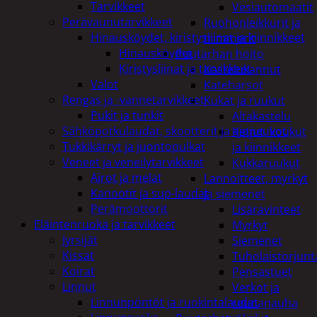
Tarvikkeet
Vesiautomaatit
Perävaunutarvikkeet
Ruohonleikkurit ja
Hinausköydet, kiristysliinat ja kiinnikkeet
trimmerit
Hinausköydet
Puutarhan hoito
Kiristysliinat ja tarvikkeet
Kastelukannut
Valot
Kateharsot
Rengas ja -vannetarvikkeet
Kukat ja ruukut
Pukit ja tunkit
Altakastelu
Sähköpotkulaudat, skootterit ja ajoneuvot
Ketjut, koukut
Tukkikärryt ja juontopulkat
ja kiinnikkeet
Veneet ja veneilytarvikkeet
Kukkaruukut
Airot ja melat
Lannoitteet, myrkyt
Kanootit ja sup-laudat
ja siemenet
Perämoottorit
Lisäravinteet
Eläintenruoka ja tarvikkeet
Myrkyt
Jyrsijät
Siemenet
Kissat
Tuholaistorjunt
Koirat
Pensastuet
Linnut
Verkot ja
Linnunpöntöt ja ruokintalaudat
reunanauha