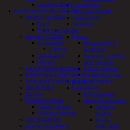
Lumityövälineet
Taskulamput
Kodin elektroniikka ja laitteet
Työmaavalaisimet
Imurit ja tarvikkeet
Taskulamput
Imurit
Tarvikkeet
Pölypussit
Työkalut
Kaapelit ja johdot
Hitsaus
Äänikaapelit
Hitsauskolvit ja
Liittimet
suuttimet
Datakaapelit
Kaasut ja polttimet
Liittimet
Lasit ja maskit
Kahvin ja vedenkeittimet
Puikot ja langat
Keittolevyt ja paistoraudat
Tinakolvit ja tinat
Kelloradiot, sääasemat ja lämpömittarit
Imurit
Oheislaitteet
Käsityökalut
Paristot
Erikoistyökalut
Puhelintarvikkeet
Hionta ja puhdistus
Johdot ja laturit
Tyynyt ja
Kotelot ja telineet
paperit
Tehosekoittimet
Viilat ja
Tietokonetarvikkeet
teräsharjat