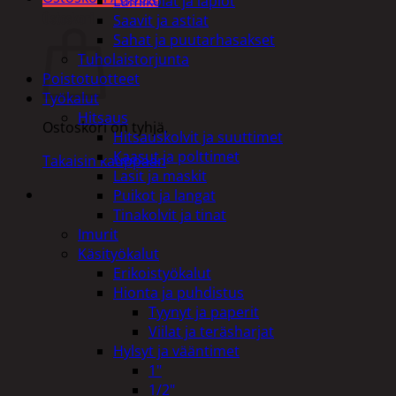
Lumikolat ja lapiot
Ostoskori
Saavit ja astiat
Sahat ja puutarhasakset
Tuholaistorjunta
Poistotuotteet
Työkalut
Hitsaus
Ostoskori on tyhjä.
Hitsauskolvit ja suuttimet
Kaasut ja polttimet
Takaisin kauppaan
Lasit ja maskit
Puikot ja langat
Tinakolvit ja tinat
Imurit
Käsityökalut
Erikoistyökalut
Hionta ja puhdistus
Tyynyt ja paperit
Viilat ja teräsharjat
Hylsyt ja vääntimet
1"
1/2"