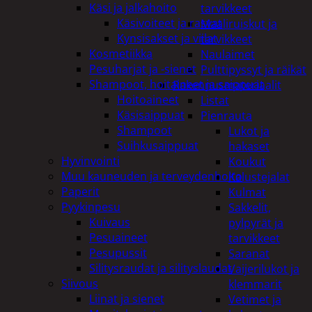
Käsi ja jalkahoito
tarvikkeet
Käsivoiteet ja rasvat
Maaliruiskut ja
Kynsisakset ja viilat
tarvikkeet
Kosmetiikka
Naulaimet
Pesuharjat ja -sienet
Pulttipyssyt ja räikät
Shampoot, hoitaineet ja saippuat
Rakennusmateriaalit
Hoitoaineet
Listat
Käsisaippuat
Pienrauta
Shampoot
Lukot ja
Suihkusaippuat
hakaset
Hyvinvointi
Koukut
Muu kauneuden ja terveydenhoito
Kalustejalat
Paperit
Kulmat
Pyykinpesu
Sakkelit,
Kuivaus
pylpyrät ja
Pesuaineet
tarvikkeet
Pesupussit
Saranat
Silitysraudat ja silityslaudat
Vaijerilukot ja
Siivous
klemmarit
Liinat ja sienet
Vetimet ja