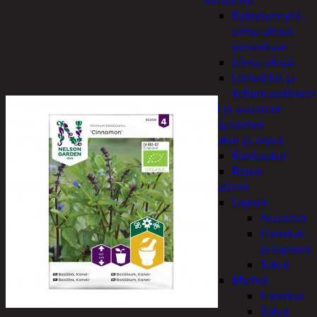
uimalelut
Kylpytynnyrit,
uima-altaat,
porealtaat
Uima-altaat
Uimalelut ja
kelluntavälineet
Vaatteet ja asusteet
Heijastimet
Laukut ja reput
Käsilaukut
Reput
Vaatteet
Lapset
Asusteet
Hanskat
ja lapaset
Sukat
Miehet
Hanskat
Sukat