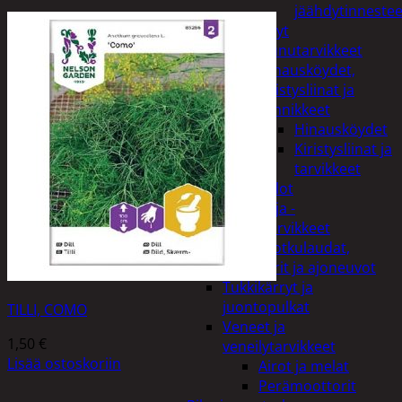
jäähdytinnestee
Öljyt
Perävaunutarvikkeet
Hinausköydet,
kiristysliinat ja
kiinnikkeet
Hinausköydet
Kiristysliinat ja
tarvikkeet
Valot
Rengas ja -
vannetarvikkeet
Sähköpotkulaudat,
skootterit ja ajoneuvot
Tukkikärryt ja
juontopulkat
TILLI, COMO
Veneet ja
1,50
€
veneilytarvikkeet
Lisää ostoskoriin
Airot ja melat
Perämoottorit