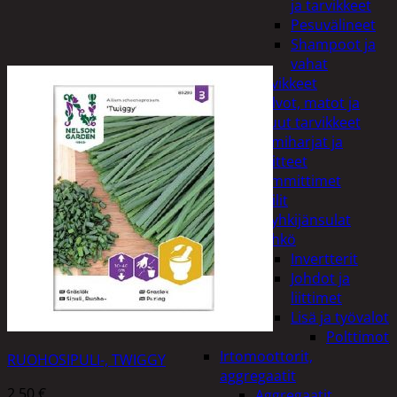
ja tarvikkeet
Pesuvälineet
Shampoot ja
vahat
Autotarvikkeet
Kalvot, matot ja
muut tarvikkeet
Lumiharjat ja
peitteet
Lämmittimet
Peilit
Pyyhkijänsulat
Sähkö
Invertterit
Johdot ja
liittimet
Lisä ja työvalot
Polttimot
Irtomoottorit,
RUOHOSIPULI-, TWIGGY
aggregaatit
2,50
€
Aggregaatit