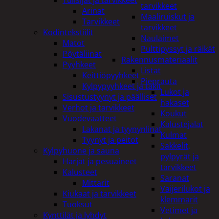
tarvikkeet
Arinat
Maaliruiskut ja
Tarvikkeet
tarvikkeet
Kodintekstiilit
Naulaimet
Matot
Pulttipyssyt ja räikät
Pöytäliinat
Rakennusmateriaalit
Pyyhkeet
Listat
Keittiöpyyhkeet
Pienrauta
Kylpypyyhkeet ja takit
Lukot ja
Sisustustyynyt ja päälliset
hakaset
Verhot ja tarvikkeet
Koukut
Vuodevaatteet
Kalustejalat
Lakanat ja tyynynlinat
Kulmat
Tyynyt ja peitot
Sakkelit,
Kylpyhuone ja sauna
pylpyrät ja
Harjat ja pesuaineet
tarvikkeet
Kalusteet
Saranat
Mittarit
Vaijerilukot ja
Kiukaat ja tarvikkeet
klemmarit
Tuoksut
Vetimet ja
Kynttilät ja lyhdyt