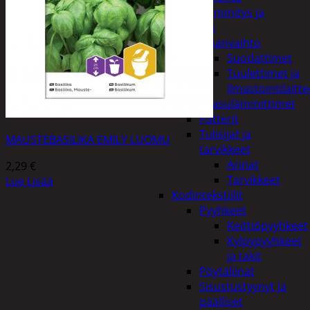
Kodin lämmitys ja
tuuletus
Ilmanvaihto
Suodattimet
Tuulettimet ja
Ilmastointilaitte
Kaasulämmittimet
Patterit
Tulisijat ja
MAUSTEBASILIKA EMILY LUOMU
tarvikkeet
Arinat
2,29
€
Tarvikkeet
Lue Lisää
Kodintekstiilit
Pyyhkeet
Keittiöpyyhkeet
Kylpypyyhkeet
ja takit
Pöytäliinat
Sisustustyynyt ja
päälliset