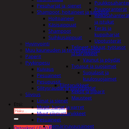
Puukkosahante
Pesuharjat ja -sienet
Puuporanterät
Shampoot, hoitaineet ja saippuat
Reikäsahanterä
Hoitoaineet
ja istukat
Käsisaippuat
Teräs ja
Shampoot
kuppiharjat
Suihkusaippuat
Upotusterät
Hyvinvointi
Telineet, tikkaat, työtasot
Muu kauneuden ja terveydenhoito
ja tarvikkeet
Paperit
Vaunut ja pöydät
Pyykinpesu
Työasut ja suojaimet
Kuivaus
Suojalasit ja
Pesuaineet
kuulosuojaimet
Pesupussit
Elintarvikkeet
Silitysraudat ja silityslaudat
Keksit ja piparit
Siivous
Mausteet
Liinat ja sienet
Etsi:
Mopit, harjat ja varret
Muut siivoustarvikkeet
Pesuaineet
Viemärinavausaineet
Ostoskori /
0,00
€