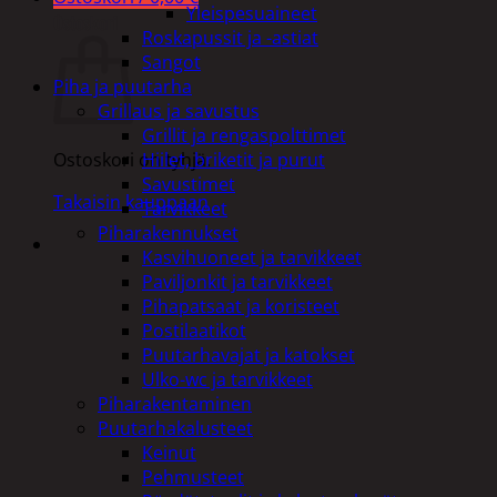
Yleispesuaineet
Ostoskori
Roskapussit ja -astiat
Sangot
Piha ja puutarha
Grillaus ja savustus
Grillit ja rengaspolttimet
Hiilet, briketit ja purut
Ostoskori on tyhjä.
Savustimet
Takaisin kauppaan
Tarvikkeet
Piharakennukset
Kasvihuoneet ja tarvikkeet
Paviljonkit ja tarvikkeet
Pihapatsaat ja koristeet
Postilaatikot
Puutarhavajat ja katokset
Ulko-wc ja tarvikkeet
Piharakentaminen
Puutarhakalusteet
Keinut
Pehmusteet