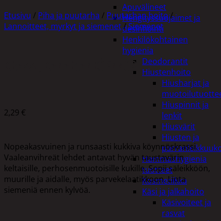
Apuvälineet
Etusivu
/
Piha ja puutarha
/
Puutarhan hoito
/
Hengityssuojaimet ja
Lannoitteet, myrkyt ja siemenet
/
Siemenet
desinfiointi
Henkilökohtainen
hygienia
Deodorantit
KRASSI, KANARIANKÖYNNÖS
Hiustenhoito
Hiusharjat ja
muotoilutuotte
Hiuspinnit ja
2,29
€
lenkit
Hiusvärit
Hiusten ja
Nopeakasvuinen ja runsaasti kukkiva köynnöskrassi.
parranleikkuuk
Vaaleanvihreät lehdet antavat hyvän taustavärin
Hammashygienia
keltaisille, perhosenmuotoisille kukille. Sopii säleikköön,
tuotteet
muurille ja aidalle, myös parvekelaatikkoon. Liota
Kosmetiikka
siemeniä ennen kylvöä.
Käsi ja jalkahoito
Käsivoiteet ja
rasvat