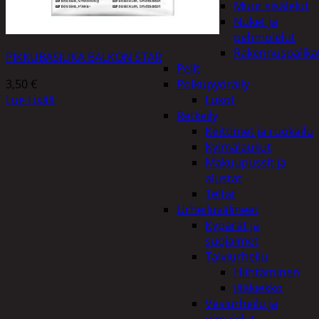
Muut sisälelut
Nuket ja
pehmolelut
Rakennuspalika
PIKKUBASILIKA BALKON STAR
Pelit
3,50
€
Polkupyöräily
Lue Lisää
Lukot
Retkeily
Keittimet ja ruokailu
Kylmälaukut
Makuupussit ja
alustat
Teltat
Urheiluvälineet
Kypärät ja
suojaimet
Talviurheilu
Hiihtäminen
Jääkiekko
Vesiurheilu ja