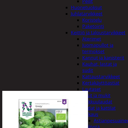
Peilit
Huonetuoksut
Juhlatarvikkeet
Koristelu
Paketointi
Keittiö ja taloustarvikkeet
Aterimet
Juomapullot ja
termokset
Kannut ja kanisterit
Kauhat, lastat ja
sudit
Kattaustarvikkeet
Kertakäyttöastiat
Lautaset
Lasit ja mukit
Leikkuulaudat
Padat ja kattilat
Tiskaus
Astianpesuaine
Säilöntä