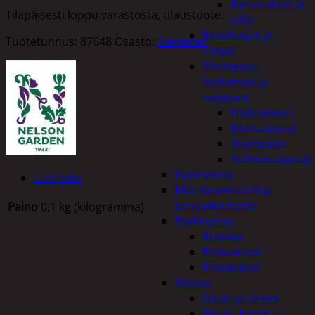
Kynsisakset ja
Tilapäisesti loppu varastosta, tilaustuote.
viilat
Pesuharjat ja -
Tuotetunnus:
87648
Osasto:
Siemenet
sienet
Shampoot,
hoitaineet ja
saippuat
Hoitoaineet
Käsisaippuat
Shampoot
Suihkusaippuat
Hyvinvointi
Lisätiedot
Muu kauneuden ja
terveydenhoito
Paino
0,1 kg (kilogramma)
Pyykinpesu
Kuivaus
Pesuaineet
Tutustu myös
Pesupussit
Siivous
Liinat ja sienet
Mopit, harjat ja