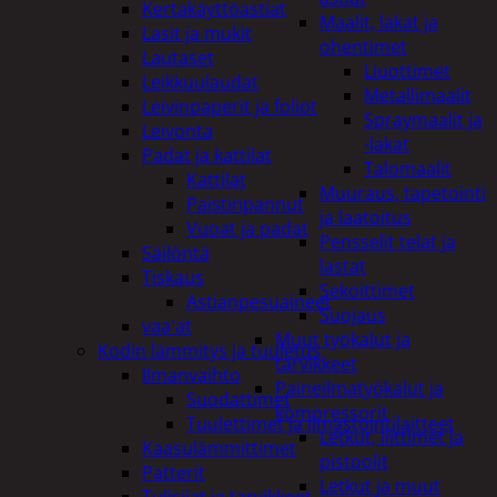
Kertakäyttöastiat
Maalit, lakat ja
Lasit ja mukit
ohentimet
Lautaset
Liuottimet
Leikkuulaudat
Metallimaalit
Leivinpaperit ja foliot
Spraymaalit ja
Leivonta
-lakat
Padat ja kattilat
Talomaalit
Kattilat
Muuraus, tapetointi
Paistinpannut
ja laatoitus
Vuoat ja padat
Pensselit telat ja
Säilöntä
lastat
Tiskaus
Sekoittimet
Astianpesuaineet
Suojaus
vaa'at
Muut työkalut ja
Kodin lämmitys ja tuuletus
tarvikkeet
Ilmanvaihto
Paineilmatyökalut ja
Suodattimet
kompressorit
Tuulettimet ja Ilmastointilaitteet
Letkut, liittimet ja
Kaasulämmittimet
pistoolit
Patterit
Letkut ja muut
Tulisijat ja tarvikkeet