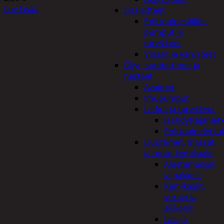
Lue Lisää
Lisälaitteet
Polttoainesäiliöt,
pumput ja
tarvikkeet
Vinssit ja varusteet
Öljyt, suodattimet ja
nesteet
Avaimet
Imupumput
Letkut ja tarvikkeet
Jäähdyttäjänlet
Polttoaineletku
Liuottimet, massat,
ja muut kemikaalit
Alustamassat
ja pakkelit
Kemikaalit,
sprayt ja
silikonit
Lasi ja