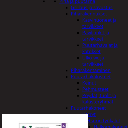
Piha ja puutarha
Grillaus ja savustus
Piharakennukset
Kasvihuoneet ja
tarvikkeet
Paviljonkit ja
tarvikkeet
Puutarhavajat ja
katokset
Ulko-wc ja
tarvikkeet
Piharakentaminen
Puutarhakalusteet
Keinut
Pehmusteet
Pöydät, tuolit ja
kalusteryhmät
Puutarhakoneet
Kärryt
Metsurin työkalut
Halkomakoneet