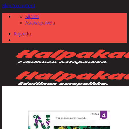
Skip to content
Sijainti
Asiakaspalvelu
Kirjaudu
Etsi: