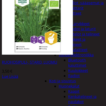
Kelloradiot, sääasemat ja
lämpömittarit
Oheislaitteet
Paristot
Puhelintarvikkeet
Johdot ja laturit
Kotelot ja telineet
Tv-tarvikkeet ja
seinätelineet
Varavirtalaitteet
Viihde-elektroniikka
Bluetooth
RUOHOSIPULI-, STARO, LUOMU
kaiuttimet
Kuulokkeet
3,50
€
Radiot
Lue Lisää
Koti ja sisustus
Huonekalut
Kaapit
Kenkätelineet ja
naulakot