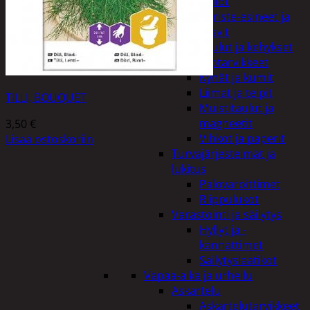
Kellot
Koriste-esineet ja
kasvit
Taulut ja kehykset
Toimistotarvikkeet
Kynät ja kumit
Liimat ja teipit
TILLI, BOUQUET
Muistitaulut ja
magneetit
3,50
€
Vihkot ja paperit
Lisää ostoskoriin
Turvajärjestelmät ja
lukitus
Palovaroittimet
Riippulukot
Varastointi ja säilytys
Hyllyt ja -
kannattimet
Säilytyslaatikot
Vapaa-aika ja urheilu
Askartelu
Askartelutarvikkeet