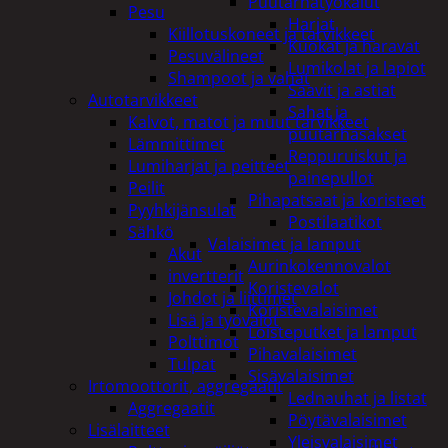
Puutarhatyökalut
Pesu
Harjat
Kiillotuskoneet ja tarvikkeet
Kuokat ja haravat
Pesuvälineet
Lumikolat ja lapiot
Shampoot ja vahat
Saavit ja astiat
Autotarvikkeet
Sahat ja
Kalvot, matot ja muut tarvikkeet
puutarhasakset
Lämmittimet
Reppuruiskut ja
Lumiharjat ja peitteet
painepullot
Peilit
Pihapatsaat ja koristeet
Pyyhkijänsulat
Postilaatikot
Sähkö
Valaisimet ja lamput
Akut
Aurinkokennovalot
invertterit
Koristevalot
Johdot ja liittimet
Koristevalaisimet
Lisä ja työvalot
Loisteputket ja lamput
Polttimot
Pihavalaisimet
Tulpat
Sisävalaisimet
Irtomoottorit, aggregaatit
Lednauhat ja listat
Aggregaatit
Pöytävalaisimet
Lisälaitteet
Yleisvalaisimet