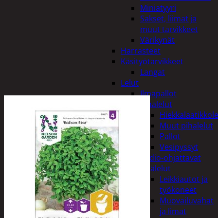
Miniatyyri
Sakset, liimat ja
muut tarvikkeet
Värikynät
Harrasteet
Käsityötarvikkeet
Langat
Lelut
Ilmapallot
Pihalelut
Hiekkalaatikkole
Muut pihalelut
Pallot
Vesipyssyt
Radio-ohjattavat
Sisälelut
Leikkiautot ja
työkoneet
Muovailuvahat
ja limat