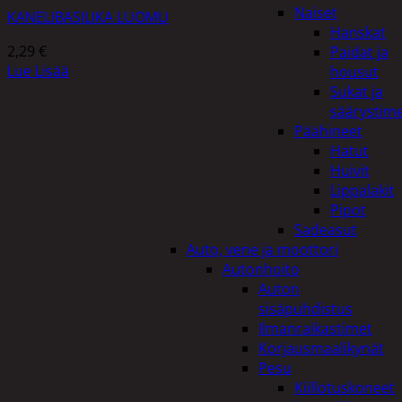
Naiset
KANELIBASILIKA LUOMU
Hanskat
2,29
€
Paidat ja
Lue Lisää
housut
Sukat ja
säärystim
Päähineet
Hatut
Huivit
Lippalakit
Pipot
Sadeasut
Auto, vene ja moottori
Autonhoito
Auton
sisäpuhdistus
Ilmanraikastimet
Korjausmaalikynät
Pesu
Kiillotuskoneet