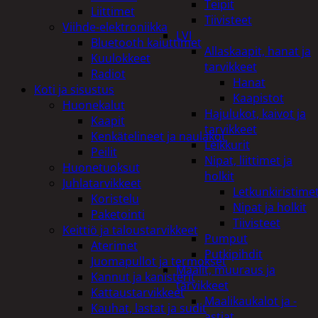
Teipit
Liittimet
Tiivisteet
Viihde-elektroniikka
LVI
Bluetooth kaiuttimet
Allaskaapit, hanat ja
Kuulokkeet
tarvikkeet
Radiot
Hanat
Koti ja sisustus
Kaapistot
Huonekalut
Hajulukot, kaivot ja
Kaapit
tarvikkeet
Kenkätelineet ja naulakot
Leikkurit
Peilit
Nipat, liittimet ja
Huonetuoksut
holkit
Juhlatarvikkeet
Letkunkiristime
Koristelu
Nipat ja holkit
Paketointi
Tiivisteet
Keittiö ja taloustarvikkeet
Pumput
Aterimet
Putkipihdit
Juomapullot ja termokset
Maalit, muuraus ja
Kannut ja kanisterit
tarvikkeet
Kattaustarvikkeet
Maalikaukalot ja -
Kauhat, lastat ja sudit
astiat