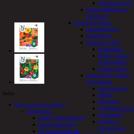
Vesiautomaatit
Ruohonleikkurit ja
trimmerit
Puutarhan hoito
Kastelukannut
Kateharsot
Kukat ja ruukut
Altakastelu
Ketjut, koukut
ja kiinnikkeet
Kukkaruukut
Lannoitteet, myrkyt
ja siemenet
Lisäravinteet
Selaa
Myrkyt
Siemenet
Auto, vene ja moottori
Tuholaistorjunt
Autonhoito
Pensastuet
Auton sisäpuhdistus
Verkot ja
ilmanraikastimet
reunanauha
Korjausmaalikynät