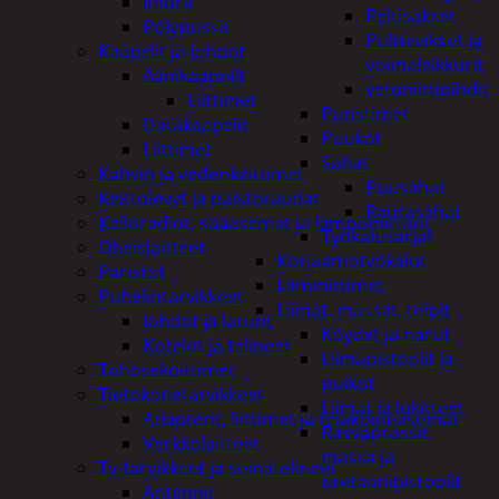
Imurit
Peltisakset
Pölypussit
Pulttisakset ja
Kaapelit ja johdot
voimaleikkurit
Äänikaapelit
vetoniittipihdit
Liittimet
Puristimet
Datakaapelit
Puukot
Liittimet
Sahat
Kahvin ja vedenkeittimet
Puusahat
Keittolevyt ja paistoraudat
Rautasahat
Kelloradiot, sääasemat ja lämpömittarit
Työkalusarjat
Oheislaitteet
Korjaamotyökalut
Paristot
Lämmittimet
Puhelintarvikkeet
Liimat, massat, teipit
Johdot ja laturit
Köydet ja narut
Kotelot ja telineet
Liimapistoolit ja
Tehosekoittimet
puikot
Tietokonetarvikkeet
Liimat ja lukitteet
Adapterit, liittimet ja telakointiasemat
Rasvaprässit,
Verkkolaitteet
massa ja
Tv-tarvikkeet ja seinätelineet
uretaanipistoolit
Antennit