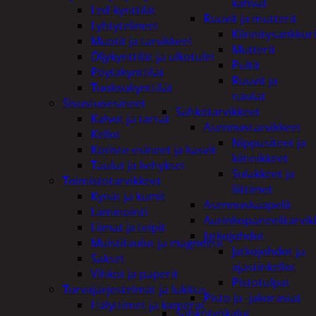
kahvat
Led-kynttilät
Ruuvit ja mutterit
Lyhtytelineet
Kiinnitysankkuri
Muotit ja tarvikkeet
Mutterit
Öljykynttilät ja ulkotulet
Pultit
Pöytäkynttilät
Ruuvit ja
Tuoksukynttilät
naulat
Sisustusesineet
Sähkötarvikkeet
Kalvot ja tarrat
Asennustarvikkeet
Kellot
Nippusiteet ja
Koriste-esineet ja kasvit
kiinnikkeet
Taulut ja kehykset
Sulakkeet ja
Toimistotarvikkeet
liittimet
Kynät ja kumit
Asennuskaapelit
Laminointi
Aurinkopaneelitarvik
Liimat ja teipit
Jatkojohdot
Muistitaulut ja magneetit
Jatkojohdot ja
Sakset
ajastinkellot
Vihkot ja paperit
Pistotulpat
Turvajärjestelmät ja lukitus
Pisto ja -jakorasiat
Hälyttimet ja kamerat
Sähkötyökalut