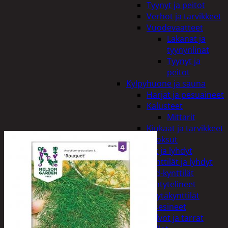
Tyynyt ja peitot
Verhot ja tarvikkeet
Vuodevaatteet
Lakanat ja
tyynynlinat
Tyynyt ja
peitot
Kylpyhuone ja sauna
Harjat ja pesuaineet
Kalusteet
Mittarit
Kiukaat ja tarvikkeet
Tuoksut
Kynttilät ja lyhdyt
Kynttilät ja lyhdyt
Led-kynttilät
Lyhtytelineet
Pöytäkynttilät
Sisustusesineet
Kalvot ja tarrat