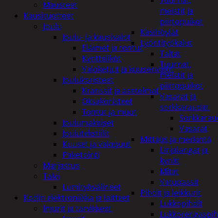
Tuurnat,
Mausteet
meistit ja
Kausituotteet
piirtopuikot
Joulu
Käsihöylät
Joulu- ja kausivalot
Lyöntityökalut
Eläimet ja tontut
Taltat
Kyntteliköt
Tuurnat,
Valoketjut ja kuusenvalot
meistit ja
Joulukoristeet
piirtopuikot
Kranssit ja asetelmat
Vasarat ja
Oksakoristeet
sorkkaraudat
Tontut ja muut
Sorkkarau
Joulumakeiset
Vasarat
Joulutekstiilit
Mittaus ja merkintä
Kuuset ja valopuut
Linjalangat ja
Paketointi
kynät
Marjastus
Mitat
Talvi
Vatupassit
Lumityövälineet
Pihdit ja leikkurit
Kodin elektroniikka ja laitteet
Lukkopihdit
Imurit ja tarvikkeet
Lukkorengaspih