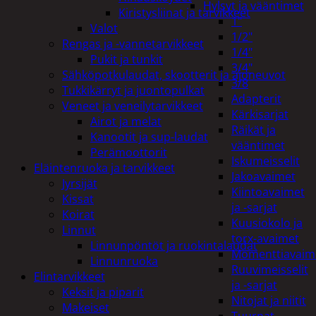
Hylsyt ja vääntimet
Kiristysliinat ja tarvikkeet
1"
Valot
1/2"
Rengas ja -vannetarvikkeet
1/4"
Pukit ja tunkit
3/4"
Sähköpotkulaudat, skootterit ja ajoneuvot
3/8
Tukkikärryt ja juontopulkat
Adapterit
Veneet ja veneilytarvikkeet
Kärkisarjat
Airot ja melat
Räikät ja
Kanootit ja sup-laudat
vääntimet
Perämoottorit
Iskumeisselit
Eläintenruoka ja tarvikkeet
Jakoavaimet
Jyrsijät
Kiintoavaimet
Kissat
ja -sarjat
Koirat
Kuusiokolo ja
Linnut
torx-avaimet
Linnunpöntöt ja ruokintalaudat
Momenttiavaim
Linnunruoka
Ruuvimeisselit
Elintarvikkeet
ja -sarjat
Keksit ja piparit
Nitojat ja niitit
Makeiset