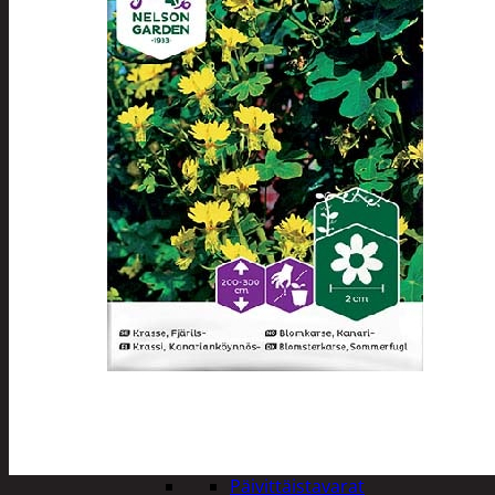
Tuotevalikoima
Poistotuotteet
Kausituotteet
Joulu
Joulu- ja kausivalot
Eläimet ja
tontut
Kyntteliköt
Valoketjut ja
kuusenvalot
Joulukoristeet
Kranssit ja
asetelmat
Tontut ja
muut
Joulutekstiilit
Paketointi
Marjastus
Talvi
Päivittäistavarat