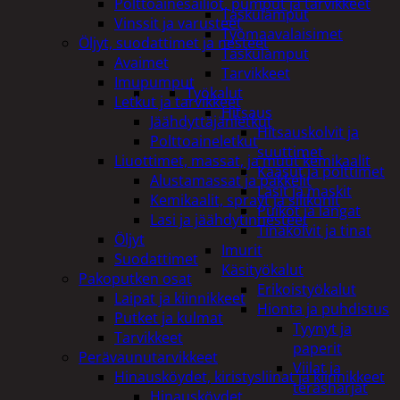
Polttoainesäiliöt, pumput ja tarvikkeet
Taskulamput
Vinssit ja varusteet
Työmaavalaisimet
Öljyt, suodattimet ja nesteet
Taskulamput
Avaimet
Tarvikkeet
Imupumput
Työkalut
Letkut ja tarvikkeet
Hitsaus
Jäähdyttäjänletkut
Hitsauskolvit ja
Polttoaineletkut
suuttimet
Liuottimet, massat, ja muut kemikaalit
Kaasut ja polttimet
Alustamassat ja pakkelit
Lasit ja maskit
Kemikaalit, sprayt ja silikonit
Puikot ja langat
Lasi ja jäähdytinnesteet
Tinakolvit ja tinat
Öljyt
Imurit
Suodattimet
Käsityökalut
Pakoputken osat
Erikoistyökalut
Laipat ja kiinnikkeet
Hionta ja puhdistus
Putket ja kulmat
Tyynyt ja
Tarvikkeet
paperit
Perävaunutarvikkeet
Viilat ja
Hinausköydet, kiristysliinat ja kiinnikkeet
teräsharjat
Hinausköydet