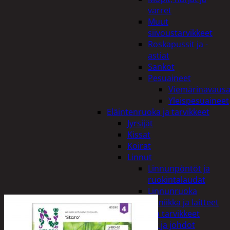
varret
Muut
siivoustarvikkeet
Roskapussit ja -
astiat
Sankot
Pesuaineet
Viemärinavausa
Yleispesuaineet
Eläintenruoka ja tarvikkeet
Jyrsijät
Kissat
Koirat
Linnut
Linnunpöntöt ja
ruokintalaudat
Linnunruoka
Kodin elektroniikka ja laitteet
Imurit ja tarvikkeet
Kaapelit ja johdot