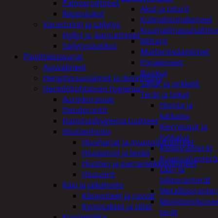
Palovaroittimet
Akut ja laturit
Riippulukot
Kulmahiomakoneet
Varastointi ja säilytys
Kuumailmapuhaltim
Hyllyt ja -kannattimet
Mittarit
Säilytyslaatikot
Mutterinvääntimet
Päivittäistavarat
Porakoneet
Apuvälineet
Ruiskut
Hengityssuojaimet ja desinfiointi
Sahat ja sirkkelit
Henkilökohtainen hygienia
Terät ja laikat
Aurinkorasvat
Hionta ja
Deodorantit
katkaisu
Hammashygienia tuotteet
Kierretapit ja
Hiustenhoito
työkalut
Hiusharjat ja muotoilutuotteet
Kiviporanterät
Hiuspinnit ja lenkit
Kuviosahanterä
Hiusten ja parranleikkuukoneet
Lasi- ja
Hiusvärit
tiiliporanterät
Käsi ja jalkahoito
Metalliporanter
Käsivoiteet ja rasvat
Monitoimikone
Kynsisakset ja viilat
terät
Kosmetiikka