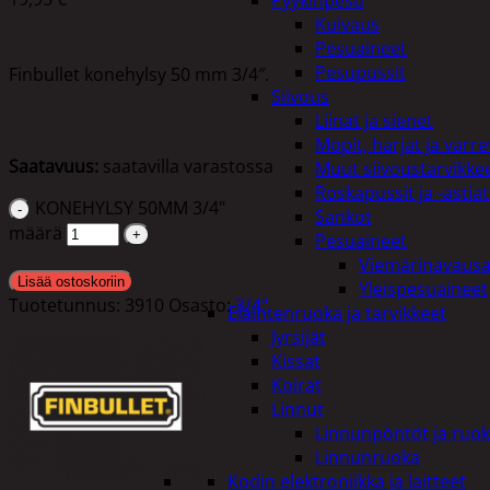
Pyykinpesu
Kuivaus
Pesuaineet
Pesupussit
Finbullet konehylsy 50 mm 3/4″.
Siivous
Liinat ja sienet
Mopit, harjat ja varre
Saatavuus:
saatavilla varastossa
Muut siivoustarvikke
Roskapussit ja -astiat
KONEHYLSY 50MM 3/4"
Sankot
määrä
Pesuaineet
Viemärinavausa
Lisää ostoskoriin
Yleispesuaineet
Tuotetunnus:
3910
Osasto:
3/4"
Eläintenruoka ja tarvikkeet
Jyrsijät
Kissat
Koirat
Linnut
Linnunpöntöt ja ruok
Linnunruoka
Kodin elektroniikka ja laitteet