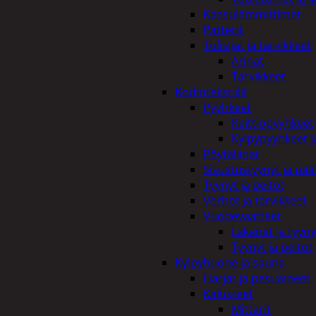
Kaasulämmittimet
Patterit
Tulisijat ja tarvikkeet
Arinat
Tarvikkeet
Kodintekstiilit
Pyyhkeet
Keittiöpyyhkeet
Kylpypyyhkeet ja
Pöytäliinat
Sisustustyynyt ja pääl
Tyynyt ja peitot
Verhot ja tarvikkeet
Vuodevaatteet
Lakanat ja tyyny
Tyynyt ja peitot
Kylpyhuone ja sauna
Harjat ja pesuaineet
Kalusteet
Mittarit