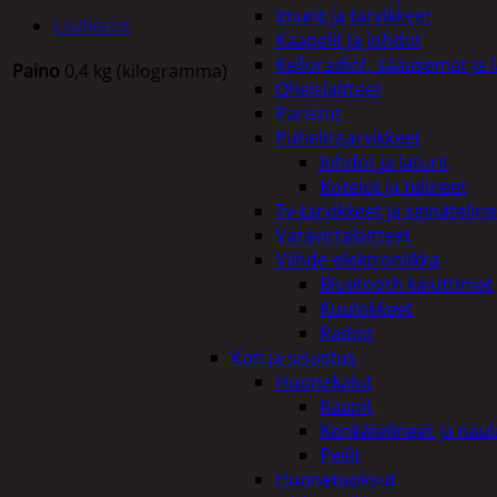
Imurit ja tarvikkeet
Lisätiedot
Kaapelit ja johdot
Kelloradiot, sääasemat ja 
Paino
0,4 kg (kilogramma)
Oheislaitteet
Paristot
Puhelintarvikkeet
Johdot ja laturit
Tutustu myös
Kotelot ja telineet
Tv-tarvikkeet ja seinäteline
Varavirtalaitteet
Viihde-elektroniikka
Bluetooth kaiuttimet
Kuulokkeet
Radiot
Koti ja sisustus
Huonekalut
Kaapit
Kenkätelineet ja naul
Peilit
Huonetuoksut