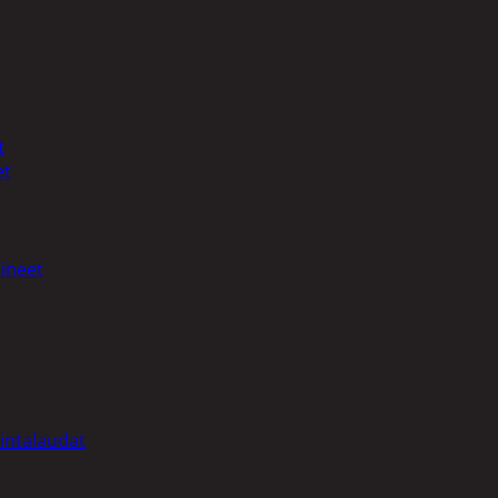
t
et
ineet
intalaudat