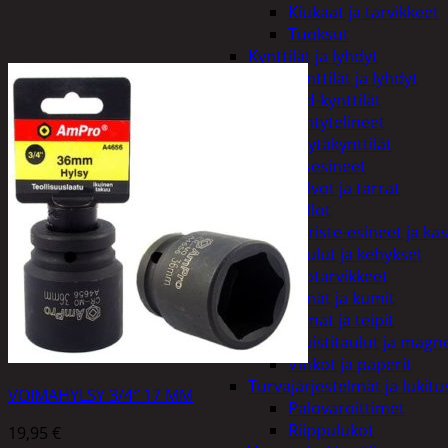
Kiukaat ja tarvikkeet
Tuoksut
Kynttilät ja lyhdyt
Kynttilät ja lyhdyt
Led-kynttilät
Lyhtytelineet
Pöytäkynttilät
Sisustusesineet
Kalvot ja tarrat
Kellot
Koriste-esineet ja kas
Taulut ja kehykset
Toimistotarvikkeet
Kynät ja kumit
Liimat ja teipit
Muistitaulut ja magne
Vihkot ja paperit
Turvajärjestelmät ja lukitu
VOIMAHYLSY 3/4″ 17 MM
Palovaroittimet
Riippulukot
19,95
€