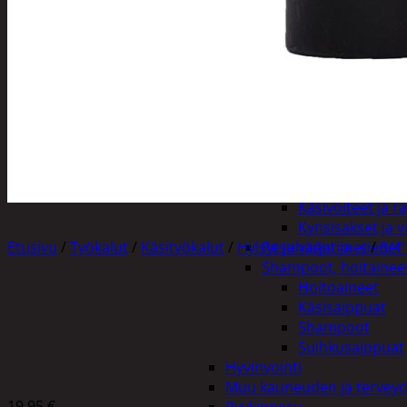
Henkilökohtainen hygienia
Deodorantit
Hiustenhoito
Hiusharjat ja m
Hiuspinnit ja len
Hiusvärit
Hiusten ja parr
Hammashygienia tuo
Kosmetiikka
Käsi ja jalkahoito
Käsivoiteet ja r
Kynsisakset ja vi
Etusivu
/
Työkalut
/
Käsityökalut
/
Hylsyt ja vääntimet
Pesuharjat ja -sienet
/
3/4"
Shampoot, hoitaineet
Hoitoaineet
Käsisaippuat
KONEHYLSY 50MM 3/4″
Shampoot
Suihkusaippuat
Hyvinvointi
Muu kauneuden ja tervey
19,95
€