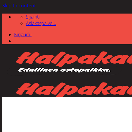
Skip to content
Sijainti
Asiakaspalvelu
Kirjaudu
Etsi: