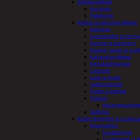
Juhlatarvikkeet
Koristelu
Paketointi
Keittiö ja taloustarvikkeet
Aterimet
Juomapullot ja termo
Kannut ja kanisterit
Kauhat, lastat ja sudi
Kattaustarvikkeet
Kertakäyttöastiat
Lautaset
Lasit ja mukit
Leikkuulaudat
Padat ja kattilat
Tiskaus
Astianpesuaine
Säilöntä
Kodin lämmitys ja tuuletu
Ilmanvaihto
Suodattimet
Tuulettimet ja I