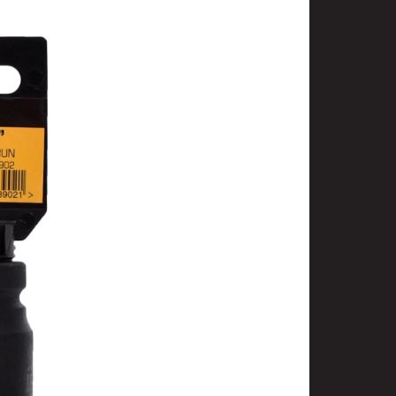
t
uusenvalot
telmat
fiointi