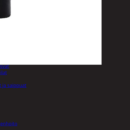
uotoilutuotteet
kit
anleikkuukoneet
tteet
asvat
ilat
 ja saippuat
denhoito