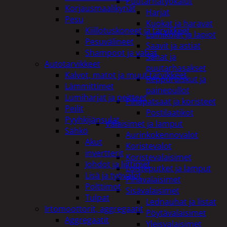
Puutarhatyökalut
Korjausmaalikynät
Harjat
Pesu
Kuokat ja haravat
Kiillotuskoneet ja tarvikkeet
Lumikolat ja lapiot
Pesuvälineet
Saavit ja astiat
Shampoot ja vahat
Sahat ja
Autotarvikkeet
puutarhasakset
Kalvot, matot ja muut tarvikkeet
Reppuruiskut ja
Lämmittimet
painepullot
Lumiharjat ja peitteet
Pihapatsaat ja koristeet
Peilit
Postilaatikot
Pyyhkijänsulat
Valaisimet ja lamput
Sähkö
Aurinkokennovalot
Akut
Koristevalot
invertterit
Koristevalaisimet
Johdot ja liittimet
Loisteputket ja lamput
Lisä ja työvalot
Pihavalaisimet
Polttimot
Sisävalaisimet
Tulpat
Lednauhat ja listat
Irtomoottorit, aggregaatit
Pöytävalaisimet
Aggregaatit
Yleisvalaisimet