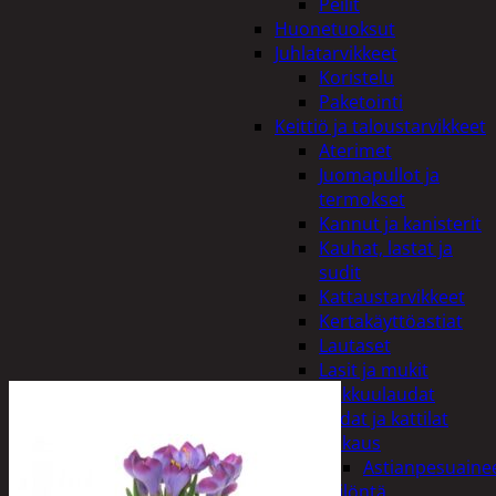
Peilit
Huonetuoksut
Juhlatarvikkeet
Koristelu
Paketointi
Keittiö ja taloustarvikkeet
Aterimet
Juomapullot ja
termokset
Kannut ja kanisterit
Kauhat, lastat ja
sudit
Kattaustarvikkeet
Kertakäyttöastiat
Lautaset
Lasit ja mukit
Leikkuulaudat
Padat ja kattilat
Tiskaus
Astianpesuaine
Säilöntä