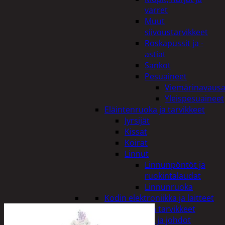
varret
Muut
siivoustarvikkeet
Roskapussit ja -
astiat
Sankot
Pesuaineet
Viemärinavausa
Yleispesuaineet
Eläintenruoka ja tarvikkeet
Jyrsijät
Kissat
Koirat
Linnut
Linnunpöntöt ja
ruokintalaudat
Linnunruoka
Kodin elektroniikka ja laitteet
Imurit ja tarvikkeet
Kaapelit ja johdot