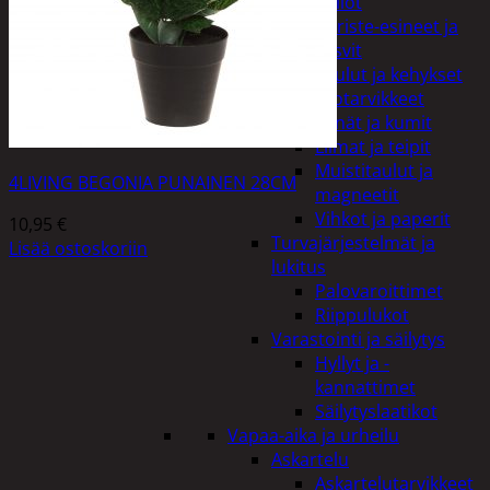
Kellot
Koriste-esineet ja
kasvit
Taulut ja kehykset
Toimistotarvikkeet
Kynät ja kumit
Liimat ja teipit
Muistitaulut ja
4LIVING BEGONIA PUNAINEN 28CM
magneetit
Vihkot ja paperit
10,95
€
Turvajärjestelmät ja
Lisää ostoskoriin
lukitus
Palovaroittimet
Riippulukot
Varastointi ja säilytys
Hyllyt ja -
kannattimet
Säilytyslaatikot
Vapaa-aika ja urheilu
Askartelu
Askartelutarvikkeet