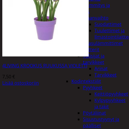
Kodin lämmitys ja
tuuletus
Ilmanvaihto
Suodattimet
Tuulettimet ja
Ilmastointilaitte
Kaasulämmittimet
Patterit
Tulisijat ja
tarvikkeet
4LIVING KROOKUS RUUKUSSA VIOLETTI
Arinat
Tarvikkeet
7,50
€
Kodintekstiilit
Lisää ostoskoriin
Pyyhkeet
Keittiöpyyhkeet
Kylpypyyhkeet
ja takit
Pöytäliinat
Sisustustyynyt ja
päälliset