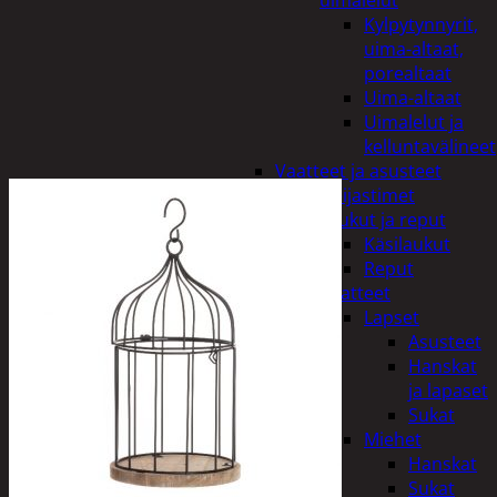
uimalelut
Kylpytynnyrit,
uima-altaat,
porealtaat
Uima-altaat
Uimalelut ja
kelluntavälineet
Vaatteet ja asusteet
Heijastimet
Laukut ja reput
Käsilaukut
Reput
Vaatteet
Lapset
Asusteet
Hanskat
ja lapaset
Sukat
Miehet
Hanskat
Sukat