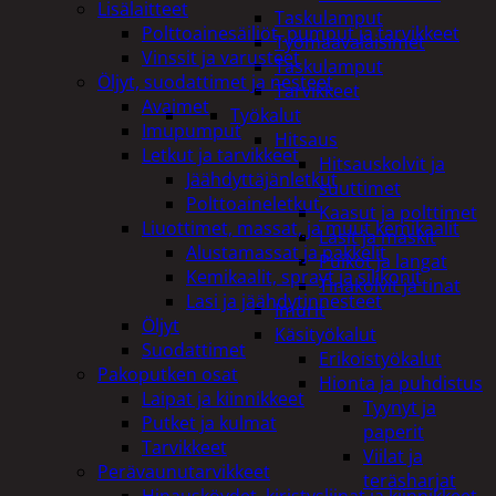
Lisälaitteet
Taskulamput
Polttoainesäiliöt, pumput ja tarvikkeet
Työmaavalaisimet
Vinssit ja varusteet
Taskulamput
Öljyt, suodattimet ja nesteet
Tarvikkeet
Avaimet
Työkalut
Imupumput
Hitsaus
Letkut ja tarvikkeet
Hitsauskolvit ja
Jäähdyttäjänletkut
suuttimet
Polttoaineletkut
Kaasut ja polttimet
Liuottimet, massat, ja muut kemikaalit
Lasit ja maskit
Alustamassat ja pakkelit
Puikot ja langat
Kemikaalit, sprayt ja silikonit
Tinakolvit ja tinat
Lasi ja jäähdytinnesteet
Imurit
Öljyt
Käsityökalut
Suodattimet
Erikoistyökalut
Pakoputken osat
Hionta ja puhdistus
Laipat ja kiinnikkeet
Tyynyt ja
Putket ja kulmat
paperit
Tarvikkeet
Viilat ja
Perävaunutarvikkeet
teräsharjat
Hinausköydet, kiristysliinat ja kiinnikkeet