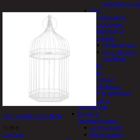
jäähdytinnestee
Öljyt
Perävaunutarvikkeet
Hinausköydet,
kiristysliinat ja
kiinnikkeet
Hinausköydet
Kiristysliinat ja
tarvikkeet
Valot
Rengas ja -
vannetarvikkeet
Sähköpotkulaudat,
skootterit ja ajoneuvot
Tukkikärryt ja
juontopulkat
Veneet ja
LINTUHÄKKI 13×13×26CM
veneilytarvikkeet
Airot ja melat
11,95
€
Perämoottorit
Lue Lisää