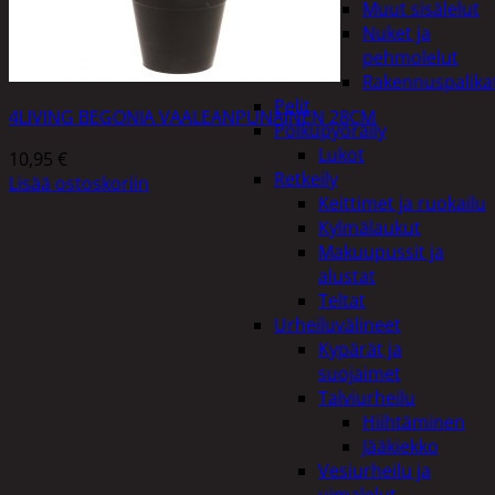
Muut sisälelut
Nuket ja
pehmolelut
Rakennuspalika
Pelit
4LIVING BEGONIA VAALEANPUNAINEN 28CM
Polkupyöräily
Lukot
10,95
€
Retkeily
Lisää ostoskoriin
Keittimet ja ruokailu
Kylmälaukut
Makuupussit ja
alustat
Teltat
Urheiluvälineet
Kypärät ja
suojaimet
Talviurheilu
Hiihtäminen
Jääkiekko
Vesiurheilu ja