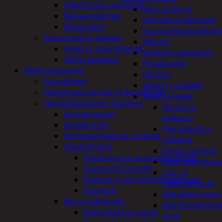
Hälyttimet ja kamerat
Akut ja laturit
Palovaroittimet
Kulmahiomakoneet
Riippulukot
Kuumailmapuhaltim
Varastointi ja säilytys
Mittarit
Hyllyt ja -kannattimet
Mutterinvääntimet
Säilytyslaatikot
Porakoneet
Päivittäistavarat
Ruiskut
Apuvälineet
Sahat ja sirkkelit
Hengityssuojaimet ja desinfiointi
Terät ja laikat
Henkilökohtainen hygienia
Hionta ja
Aurinkorasvat
katkaisu
Deodorantit
Kierretapit ja
Hammashygienia tuotteet
työkalut
Hiustenhoito
Kiviporanterät
Hiusharjat ja muotoilutuotteet
Kuviosahanterä
Hiuspinnit ja lenkit
Lasi- ja
Hiusten ja parranleikkuukoneet
tiiliporanterät
Hiusvärit
Metalliporanter
Käsi ja jalkahoito
Monitoimikone
Käsivoiteet ja rasvat
terät