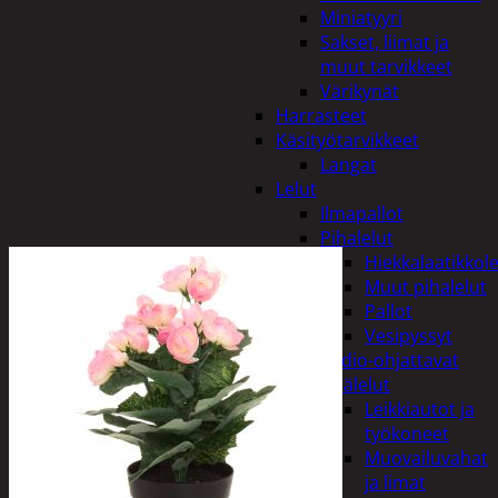
Miniatyyri
Sakset, liimat ja
muut tarvikkeet
Värikynät
Harrasteet
Käsityötarvikkeet
Langat
Lelut
Ilmapallot
Pihalelut
Hiekkalaatikkole
Muut pihalelut
Pallot
Vesipyssyt
Radio-ohjattavat
Sisälelut
Leikkiautot ja
työkoneet
Muovailuvahat
ja limat