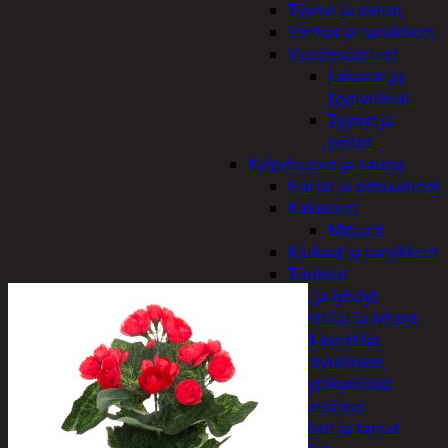
Tyynyt ja peitot
Verhot ja tarvikkeet
Vuodevaatteet
Lakanat ja
tyynynlinat
Tyynyt ja
peitot
Kylpyhuone ja sauna
Harjat ja pesuaineet
Kalusteet
Mittarit
Kiukaat ja tarvikkeet
Tuoksut
Kynttilät ja lyhdyt
Kynttilät ja lyhdyt
Led-kynttilät
Lyhtytelineet
Pöytäkynttilät
Sisustusesineet
Kalvot ja tarrat