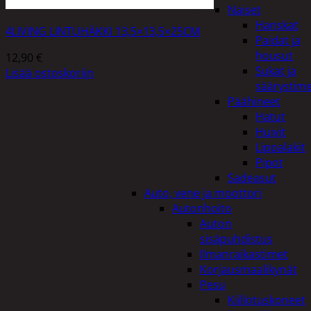
Naiset
Hanskat
4LIVING LINTUHÄKKI 13,5×13,5×25CM
Paidat ja
housut
12,90
€
Sukat ja
Lisää ostoskoriin
säärystim
Päähineet
Hatut
Huivit
Lippalakit
Pipot
Sadeasut
Auto, vene ja moottori
Autonhoito
Auton
sisäpuhdistus
Ilmanraikastimet
Korjausmaalikynät
Pesu
Kiillotuskoneet