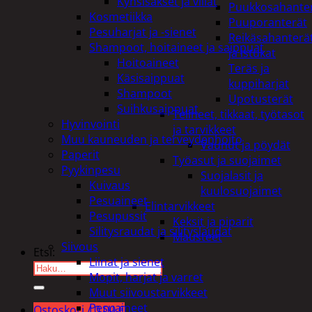
Kynsisakset ja viilat
Puukkosahante
Kosmetiikka
Puuporanterät
Pesuharjat ja -sienet
Reikäsahanterä
Shampoot, hoitaineet ja saippuat
ja istukat
Hoitoaineet
Teräs ja
Käsisaippuat
kuppiharjat
Shampoot
Upotusterät
Suihkusaippuat
Telineet, tikkaat, työtasot
Hyvinvointi
ja tarvikkeet
Muu kauneuden ja terveydenhoito
Vaunut ja pöydät
Paperit
Työasut ja suojaimet
Pyykinpesu
Suojalasit ja
Kuivaus
kuulosuojaimet
Pesuaineet
Elintarvikkeet
Pesupussit
Keksit ja piparit
Silitysraudat ja silityslaudat
Mausteet
Siivous
Etsi:
Liinat ja sienet
Mopit, harjat ja varret
Muut siivoustarvikkeet
Pesuaineet
Ostoskori /
0,00
€