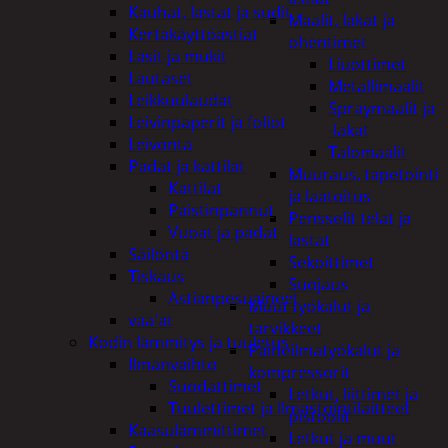
Kauhat, lastat ja sudit
Maalit, lakat ja
Kertakäyttöastiat
ohentimet
Lasit ja mukit
Liuottimet
Lautaset
Metallimaalit
Leikkuulaudat
Spraymaalit ja
Leivinpaperit ja foliot
-lakat
Leivonta
Talomaalit
Padat ja kattilat
Muuraus, tapetointi
Kattilat
ja laatoitus
Paistinpannut
Pensselit telat ja
Vuoat ja padat
lastat
Säilöntä
Sekoittimet
Tiskaus
Suojaus
Astianpesuaineet
Muut työkalut ja
vaa'at
tarvikkeet
Kodin lämmitys ja tuuletus
Paineilmatyökalut ja
Ilmanvaihto
kompressorit
Suodattimet
Letkut, liittimet ja
Tuulettimet ja Ilmastointilaitteet
pistoolit
Kaasulämmittimet
Letkut ja muut