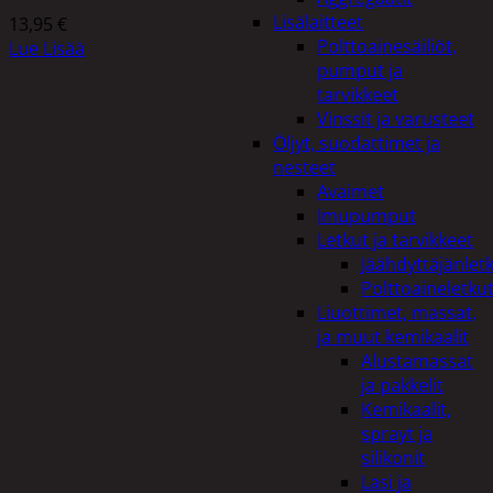
Lisälaitteet
13,95
€
Polttoainesäiliöt,
Lue Lisää
pumput ja
tarvikkeet
Vinssit ja varusteet
Öljyt, suodattimet ja
nesteet
Avaimet
Imupumput
Letkut ja tarvikkeet
Jäähdyttäjänlet
Polttoaineletku
Liuottimet, massat,
ja muut kemikaalit
Alustamassat
ja pakkelit
Kemikaalit,
sprayt ja
silikonit
Lasi ja