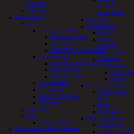
Tuurnat,
Makeiset
meistit ja
Mausteet
piirtopuikot
Kausituotteet
Käsihöylät
Joulu
Lyöntityökalut
Joulu- ja kausivalot
Taltat
Eläimet ja tontut
Tuurnat,
Kyntteliköt
meistit ja
Valoketjut ja kuusenvalot
piirtopuikot
Joulukoristeet
Vasarat ja
Kranssit ja asetelmat
sorkkaraudat
Oksakoristeet
Sorkkarau
Tontut ja muut
Vasarat
Joulumakeiset
Mittaus ja merkintä
Joulutekstiilit
Linjalangat ja
Kuuset ja valopuut
kynät
Paketointi
Mitat
Marjastus
Vatupassit
Talvi
Pihdit ja leikkurit
Lumityövälineet
Lukkopihdit
Kodin elektroniikka ja laitteet
Lukkorengaspih