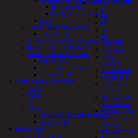
Hylsyt ja vääntimet
Hinausköydet
1"
Kiristysliinat ja tarvikkeet
1/2"
Valot
1/4"
Rengas ja -vannetarvikkeet
3/4"
Pukit ja tunkit
3/8
Sähköpotkulaudat, skootterit ja ajoneuvot
Adapterit
Tukkikärryt ja juontopulkat
Kärkisarjat
Veneet ja veneilytarvikkeet
Räikät ja
Airot ja melat
vääntimet
Kanootit ja sup-laudat
Iskumeisselit
Perämoottorit
Jakoavaimet
Eläintenruoka ja tarvikkeet
Kiintoavaimet
Jyrsijät
ja -sarjat
Kissat
Kuusiokolo ja
Koirat
torx-avaimet
Linnut
Momenttiavaim
Linnunpöntöt ja ruokintalaudat
Ruuvimeisselit
Linnunruoka
ja -sarjat
Elintarvikkeet
Nitojat ja niitit
Keksit ja piparit