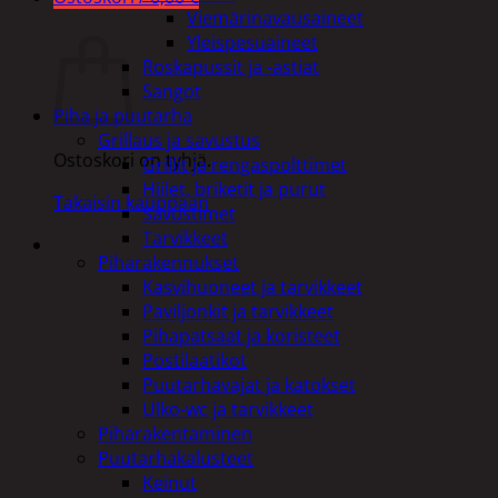
Viemärinavausaineet
Ostoskori
Yleispesuaineet
Roskapussit ja -astiat
Sangot
Piha ja puutarha
Grillaus ja savustus
Ostoskori on tyhjä.
Grillit ja rengaspolttimet
Hiilet, briketit ja purut
Takaisin kauppaan
Savustimet
Tarvikkeet
Piharakennukset
Kasvihuoneet ja tarvikkeet
Paviljonkit ja tarvikkeet
Pihapatsaat ja koristeet
Postilaatikot
Puutarhavajat ja katokset
Ulko-wc ja tarvikkeet
Piharakentaminen
Puutarhakalusteet
Keinut