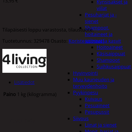
13,95
€
Kynsisakset ja
viilat
Pesuharjat ja -
sienet
Shampoot,
Tilapäisesti loppu varastosta, tilaustuote.
hoitaineet ja
saippuat
Tuotetunnus:
329478
Osasto:
Koriste-esineet ja kasvit
Hoitoaineet
Käsisaippuat
Shampoot
Suihkusaippuat
Hyvinvointi
Muu kauneuden ja
Lisätiedot
terveydenhoito
Pyykinpesu
Paino
1 kg (kilogramma)
Kuivaus
Pesuaineet
Pesupussit
Siivous
Tutustu myös
Liinat ja sienet
Mopit, harjat ja