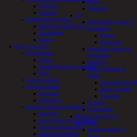
Teipit
Antennit
Tiivisteet
Liittimet
LVI
Viihde-elektroniikka
Allaskaapit, hanat ja
Bluetooth kaiuttimet
tarvikkeet
Kuulokkeet
Hanat
Radiot
Kaapistot
Koti ja sisustus
Hajulukot, kaivot ja
Huonekalut
tarvikkeet
Kaapit
Leikkurit
Kenkätelineet ja naulakot
Nipat, liittimet ja
Peilit
holkit
Huonetuoksut
Letkunkiristime
Juhlatarvikkeet
Nipat ja holkit
Koristelu
Tiivisteet
Paketointi
Pumput
Keittiö ja taloustarvikkeet
Putkipihdit
Aterimet
Maalit, muuraus ja
Juomapullot ja termokset
tarvikkeet
Kannut ja kanisterit
Maalikaukalot ja -
Kattaustarvikkeet
astiat