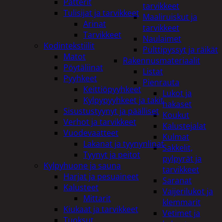
Patterit
tarvikkeet
Tulisijat ja tarvikkeet
Maaliruiskut ja
Arinat
tarvikkeet
Tarvikkeet
Naulaimet
Kodintekstiilit
Pulttipyssyt ja räikät
Matot
Rakennusmateriaalit
Pöytäliinat
Listat
Pyyhkeet
Pienrauta
Keittiöpyyhkeet
Lukot ja
Kylpypyyhkeet ja takit
hakaset
Sisustustyynyt ja päälliset
Koukut
Verhot ja tarvikkeet
Kalustejalat
Vuodevaatteet
Kulmat
Lakanat ja tyynynlinat
Sakkelit,
Tyynyt ja peitot
pylpyrät ja
Kylpyhuone ja sauna
tarvikkeet
Harjat ja pesuaineet
Saranat
Kalusteet
Vaijerilukot ja
Mittarit
klemmarit
Kiukaat ja tarvikkeet
Vetimet ja
Tuoksut