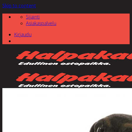
Skip to content
Sijainti
Asiakaspalvelu
Kirjaudu
Etsi: