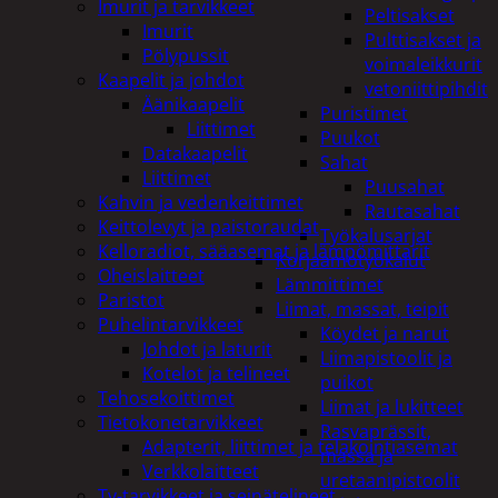
Imurit ja tarvikkeet
Peltisakset
Imurit
Pulttisakset ja
Pölypussit
voimaleikkurit
Kaapelit ja johdot
vetoniittipihdit
Äänikaapelit
Puristimet
Liittimet
Puukot
Datakaapelit
Sahat
Liittimet
Puusahat
Kahvin ja vedenkeittimet
Rautasahat
Keittolevyt ja paistoraudat
Työkalusarjat
Kelloradiot, sääasemat ja lämpömittarit
Korjaamotyökalut
Oheislaitteet
Lämmittimet
Paristot
Liimat, massat, teipit
Puhelintarvikkeet
Köydet ja narut
Johdot ja laturit
Liimapistoolit ja
Kotelot ja telineet
puikot
Tehosekoittimet
Liimat ja lukitteet
Tietokonetarvikkeet
Rasvaprässit,
Adapterit, liittimet ja telakointiasemat
massa ja
Verkkolaitteet
uretaanipistoolit
Tv-tarvikkeet ja seinätelineet