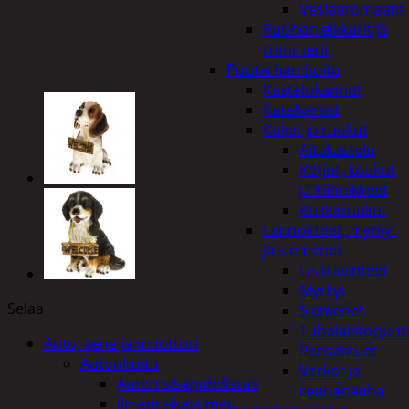
Vesiautomaatit
Ruohonleikkurit ja
trimmerit
Puutarhan hoito
Kastelukannut
Kateharsot
Kukat ja ruukut
Altakastelu
Ketjut, koukut
ja kiinnikkeet
Kukkaruukut
Lannoitteet, myrkyt
ja siemenet
Lisäravinteet
Myrkyt
Selaa
Siemenet
Tuholaistorjunt
Auto, vene ja moottori
Pensastuet
Autonhoito
Verkot ja
Auton sisäpuhdistus
reunanauha
ilmanraikastimet