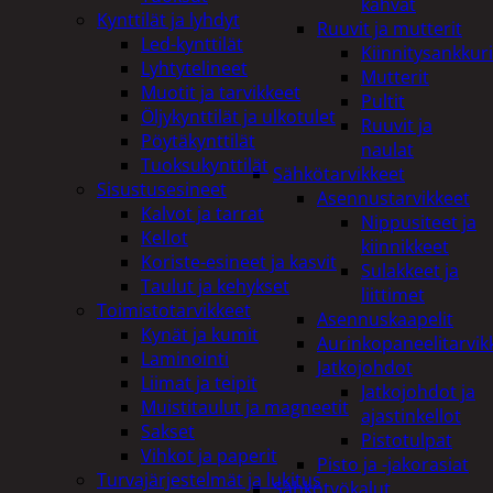
kahvat
Kynttilät ja lyhdyt
Ruuvit ja mutterit
Led-kynttilät
Kiinnitysankkuri
Lyhtytelineet
Mutterit
Muotit ja tarvikkeet
Pultit
Öljykynttilät ja ulkotulet
Ruuvit ja
Pöytäkynttilät
naulat
Tuoksukynttilät
Sähkötarvikkeet
Sisustusesineet
Asennustarvikkeet
Kalvot ja tarrat
Nippusiteet ja
Kellot
kiinnikkeet
Koriste-esineet ja kasvit
Sulakkeet ja
Taulut ja kehykset
liittimet
Toimistotarvikkeet
Asennuskaapelit
Kynät ja kumit
Aurinkopaneelitarvik
Laminointi
Jatkojohdot
Liimat ja teipit
Jatkojohdot ja
Muistitaulut ja magneetit
ajastinkellot
Sakset
Pistotulpat
Vihkot ja paperit
Pisto ja -jakorasiat
Turvajärjestelmät ja lukitus
Sähkötyökalut