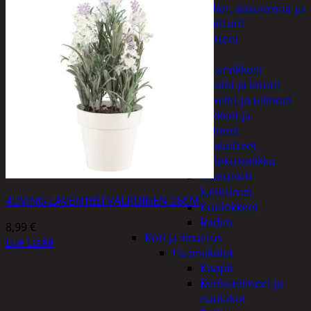
Kelloradiot, sääasemat ja
lämpömittarit
Oheislaitteet
Paristot
Puhelintarvikkeet
Johdot ja laturit
Kotelot ja telineet
Tv-tarvikkeet ja
seinätelineet
Varavirtalaitteet
Viihde-elektroniikka
Bluetooth
kaiuttimet
4LIVING LAVENTELI VALKOINEN 26CM
Kuulokkeet
Radiot
8,99
€
Koti ja sisustus
Lue Lisää
Huonekalut
Kaapit
Kenkätelineet ja
naulakot