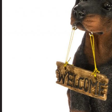
Tuotevalikoima
Poistotuotteet
Kausituotteet
Joulu
Joulu- ja kausivalot
Eläimet ja
tontut
Kyntteliköt
Valoketjut ja
kuusenvalot
Joulukoristeet
Kranssit ja
asetelmat
Tontut ja
muut
Joulutekstiilit
Paketointi
Marjastus
Talvi
Päivittäistavarat