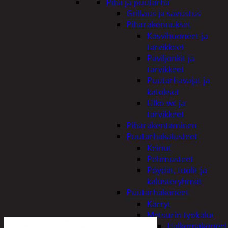
Piha ja puutarha
Grillaus ja savustus
Piharakennukset
Kasvihuoneet ja
tarvikkeet
Paviljonkit ja
tarvikkeet
Puutarhavajat ja
katokset
Ulko-wc ja
tarvikkeet
Piharakentaminen
Puutarhakalusteet
Keinut
Pehmusteet
Pöydät, tuolit ja
kalusteryhmät
Puutarhakoneet
Kärryt
Metsurin työkalut
Halkomakoneet