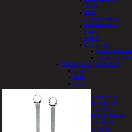
varret
Muut
siivoustarvikkeet
Roskapussit ja -
astiat
Sankot
Pesuaineet
Viemärinavausa
Yleispesuaineet
Eläintenruoka ja tarvikkeet
Jyrsijät
Kissat
Koirat
Linnut
Linnunpöntöt ja
ruokintalaudat
Linnunruoka
Kodin elektroniikka ja laitteet
Imurit ja tarvikkeet
Kaapelit ja johdot