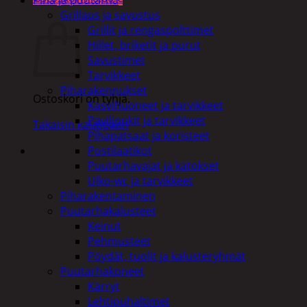
Ostoskori
Grillaus ja savustus
Grillit ja rengaspolttimet
Hiilet, briketit ja purut
Savustimet
Tarvikkeet
Piharakennukset
Ostoskori on tyhjä.
Kasvihuoneet ja tarvikkeet
Paviljonkit ja tarvikkeet
Takaisin kauppaan
Pihapatsaat ja koristeet
Postilaatikot
Puutarhavajat ja katokset
Ulko-wc ja tarvikkeet
Piharakentaminen
Puutarhakalusteet
Keinut
Pehmusteet
Pöydät, tuolit ja kalusteryhmät
Puutarhakoneet
Kärryt
Lehtipuhaltimet