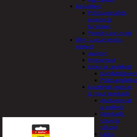
Lisälaitteet
Polttoainesäiliöt,
pumput ja
tarvikkeet
Vinssit ja varusteet
Öljyt, suodattimet ja
nesteet
Avaimet
Imupumput
Letkut ja tarvikkeet
Jäähdyttäjänlet
Polttoaineletku
Liuottimet, massat,
ja muut kemikaalit
Alustamassat
ja pakkelit
Kemikaalit,
sprayt ja
silikonit
Lasi ja