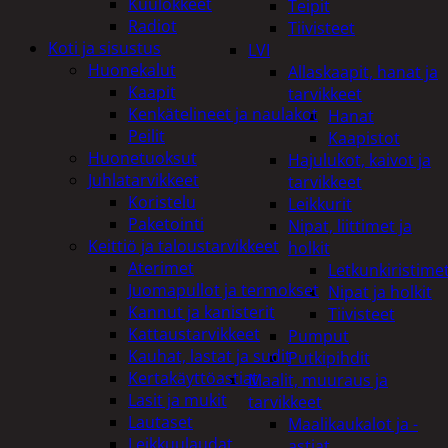
Kuulokkeet
Teipit
Radiot
Tiivisteet
Koti ja sisustus
LVI
Huonekalut
Allaskaapit, hanat ja
Kaapit
tarvikkeet
Kenkätelineet ja naulakot
Hanat
Peilit
Kaapistot
Huonetuoksut
Hajulukot, kaivot ja
Juhlatarvikkeet
tarvikkeet
Koristelu
Leikkurit
Paketointi
Nipat, liittimet ja
Keittiö ja taloustarvikkeet
holkit
Aterimet
Letkunkiristime
Juomapullot ja termokset
Nipat ja holkit
Kannut ja kanisterit
Tiivisteet
Kattaustarvikkeet
Pumput
Kauhat, lastat ja sudit
Putkipihdit
Kertakäyttöastiat
Maalit, muuraus ja
Lasit ja mukit
tarvikkeet
Lautaset
Maalikaukalot ja -
Leikkuulaudat
astiat