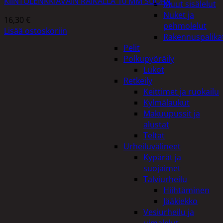
KIINTOLENKKIAVAIN RÄIKÄLLÄ 10 MM SUORA
Muut sisälelut
Nuket ja
16,30
€
pehmolelut
Lisää ostoskoriin
Rakennuspalika
Pelit
Polkupyöräily
Lukot
Retkeily
Keittimet ja ruokailu
Kylmälaukut
Makuupussit ja
alustat
Teltat
Urheiluvälineet
Kypärät ja
suojaimet
Talviurheilu
Hiihtäminen
Jääkiekko
Vesiurheilu ja