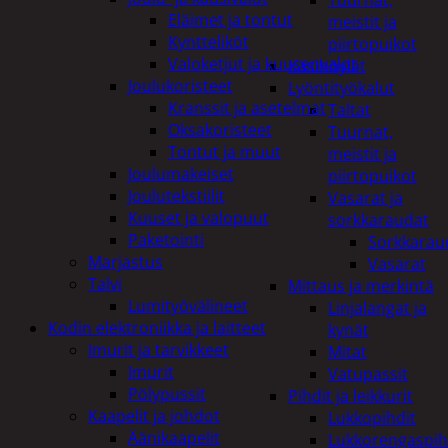
Tuurnat,
Eläimet ja tontut
meistit ja
Kyntteliköt
piirtopuikot
Valoketjut ja kuusenvalot
Käsihöylät
Joulukoristeet
Lyöntityökalut
Kranssit ja asetelmat
Taltat
Oksakoristeet
Tuurnat,
Tontut ja muut
meistit ja
Joulumakeiset
piirtopuikot
Joulutekstiilit
Vasarat ja
Kuuset ja valopuut
sorkkaraudat
Paketointi
Sorkkarau
Marjastus
Vasarat
Talvi
Mittaus ja merkintä
Lumityövälineet
Linjalangat ja
Kodin elektroniikka ja laitteet
kynät
Imurit ja tarvikkeet
Mitat
Imurit
Vatupassit
Pölypussit
Pihdit ja leikkurit
Kaapelit ja johdot
Lukkopihdit
Äänikaapelit
Lukkorengaspih