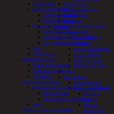
Imupumput
Taskulamput
Letkut ja tarvikkeet
Työmaavalaisimet
Jäähdyttäjänletkut
Taskulamput
Polttoaineletkut
Tarvikkeet
Liuottimet, massat, ja muut kemikaalit
Työkalut
Alustamassat ja pakkelit
Hitsaus
Kemikaalit, sprayt ja silikonit
Hitsauskolvit ja
Lasi ja jäähdytinnesteet
suuttimet
Öljyt
Kaasut ja polttimet
Suodattimet
Lasit ja maskit
Pakoputken osat
Puikot ja langat
Laipat ja kiinnikkeet
Tinakolvit ja tinat
Putket ja kulmat
Imurit
Tarvikkeet
Käsityökalut
Perävaunutarvikkeet
Erikoistyökalut
Hinausköydet, kiristysliinat ja kiinnikkeet
Hionta ja puhdistus
Hinausköydet
Tyynyt ja
Kiristysliinat ja tarvikkeet
paperit
Valot
Viilat ja
Rengas ja -vannetarvikkeet
teräsharjat