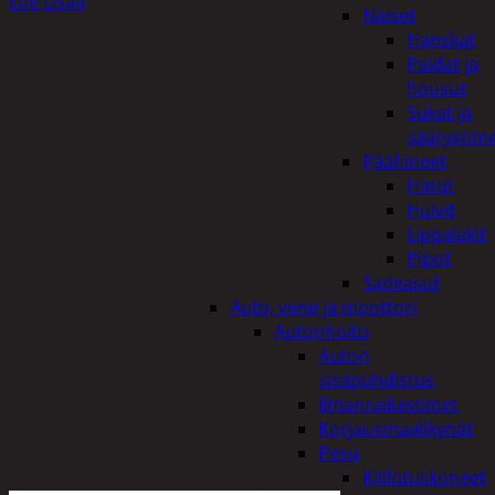
Lue Lisää
Naiset
Hanskat
Paidat ja
housut
Sukat ja
säärystim
Päähineet
Hatut
Huivit
Lippalakit
Pipot
Sadeasut
Auto, vene ja moottori
Autonhoito
Auton
sisäpuhdistus
Ilmanraikastimet
Korjausmaalikynät
Pesu
Kiillotuskoneet