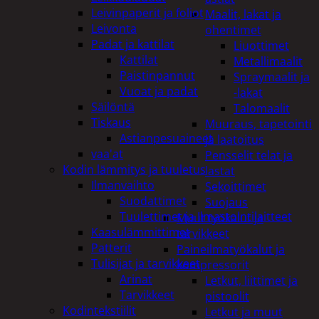
Leivinpaperit ja foliot
Maalit, lakat ja
Leivonta
ohentimet
Padat ja kattilat
Liuottimet
Kattilat
Metallimaalit
Paistinpannut
Spraymaalit ja
Vuoat ja padat
-lakat
Säilöntä
Talomaalit
Tiskaus
Muuraus, tapetointi
Astianpesuaineet
ja laatoitus
vaa'at
Pensselit telat ja
Kodin lämmitys ja tuuletus
lastat
Ilmanvaihto
Sekoittimet
Suodattimet
Suojaus
Tuulettimet ja Ilmastointilaitteet
Muut työkalut ja
Kaasulämmittimet
tarvikkeet
Patterit
Paineilmatyökalut ja
Tulisijat ja tarvikkeet
kompressorit
Arinat
Letkut, liittimet ja
Tarvikkeet
pistoolit
Kodintekstiilit
Letkut ja muut