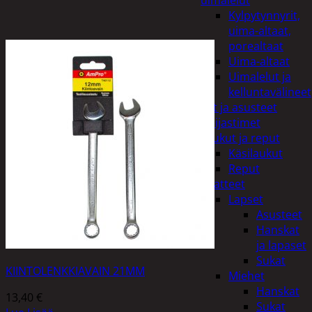
uimalelut
Kylpytynnyrit,
uima-altaat,
porealtaat
Uima-altaat
Uimalelut ja
kelluntavälineet
Vaatteet ja asusteet
Heijastimet
Laukut ja reput
Käsilaukut
Reput
Vaatteet
Lapset
Asusteet
Hanskat
ja lapaset
Sukat
KIINTOLENKKIAVAIN 21MM
Miehet
Hanskat
13,40
€
Sukat