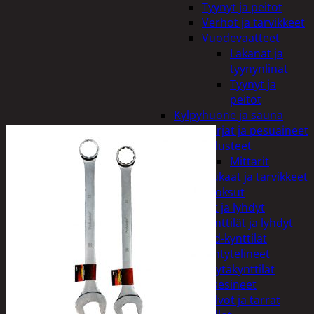
Tyynyt ja peitot
Verhot ja tarvikkeet
Vuodevaatteet
Lakanat ja
tyynynlinat
Tyynyt ja
peitot
Kylpyhuone ja sauna
Harjat ja pesuaineet
Kalusteet
Mittarit
Kiukaat ja tarvikkeet
Tuoksut
Kynttilät ja lyhdyt
Kynttilät ja lyhdyt
Led-kynttilät
Lyhtytelineet
Pöytäkynttilät
Sisustusesineet
Kalvot ja tarrat