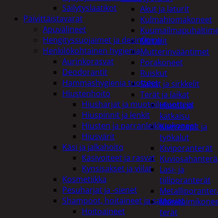
Säilytyslaatikot
Akut ja laturit
Päivittäistavarat
Kulmahiomakoneet
Apuvälineet
Kuumailmapuhaltim
Hengityssuojaimet ja desinfiointi
Mittarit
Henkilökohtainen hygienia
Mutterinvääntimet
Aurinkorasvat
Porakoneet
Deodorantit
Ruiskut
Hammashygienia tuotteet
Sahat ja sirkkelit
Hiustenhoito
Terät ja laikat
Hiusharjat ja muotoilutuotteet
Hionta ja
Hiuspinnit ja lenkit
katkaisu
Hiusten ja parranleikkuukoneet
Kierretapit ja
Hiusvärit
työkalut
Käsi ja jalkahoito
Kiviporanterät
Käsivoiteet ja rasvat
Kuviosahanterä
Kynsisakset ja viilat
Lasi- ja
Kosmetiikka
tiiliporanterät
Pesuharjat ja -sienet
Metalliporanter
Shampoot, hoitaineet ja saippuat
Monitoimikone
Hoitoaineet
terät