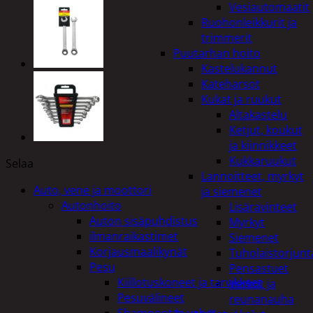
Vesiautomaatit
Ruohonleikkurit ja
trimmerit
Puutarhan hoito
Kastelukannut
Kateharsot
Kukat ja ruukut
Altakastelu
Ketjut, koukut
ja kiinnikkeet
Kukkaruukut
Selaa
Lannoitteet, myrkyt
Auto, vene ja moottori
ja siemenet
Autonhoito
Lisäravinteet
Auton sisäpuhdistus
Myrkyt
ilmanraikastimet
Siemenet
Korjausmaalikynät
Tuholaistorjunt
Pesu
Pensastuet
Kiillotuskoneet ja tarvikkeet
Verkot ja
Pesuvälineet
reunanauha
Shampoot ja vahat