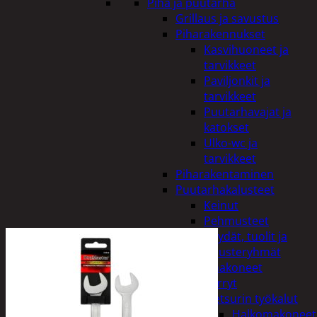
Piha ja puutarha
Grillaus ja savustus
Piharakennukset
Kasvihuoneet ja
tarvikkeet
Paviljonkit ja
tarvikkeet
Puutarhavajat ja
katokset
Ulko-wc ja
tarvikkeet
Piharakentaminen
Puutarhakalusteet
Keinut
Pehmusteet
Pöydät, tuolit ja
kalusteryhmät
Puutarhakoneet
Kärryt
Metsurin työkalut
Halkomakoneet