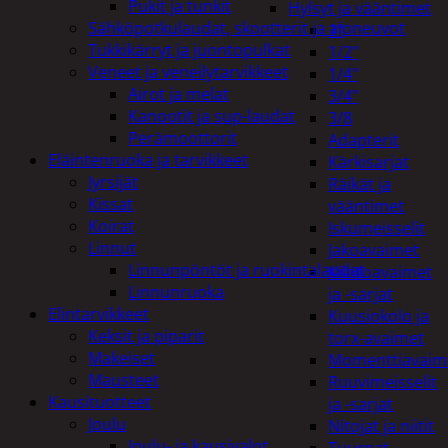
Pukit ja tunkit
Hylsyt ja vääntimet
Sähköpotkulaudat, skootterit ja ajoneuvot
1"
Tukkikärryt ja juontopulkat
1/2"
Veneet ja veneilytarvikkeet
1/4"
Airot ja melat
3/4"
Kanootit ja sup-laudat
3/8
Perämoottorit
Adapterit
Eläintenruoka ja tarvikkeet
Kärkisarjat
Jyrsijät
Räikät ja
Kissat
vääntimet
Koirat
Iskumeisselit
Linnut
Jakoavaimet
Linnunpöntöt ja ruokintalaudat
Kiintoavaimet
Linnunruoka
ja -sarjat
Elintarvikkeet
Kuusiokolo ja
Keksit ja piparit
torx-avaimet
Makeiset
Momenttiavaim
Mausteet
Ruuvimeisselit
Kausituotteet
ja -sarjat
Joulu
Nitojat ja niitit
Joulu- ja kausivalot