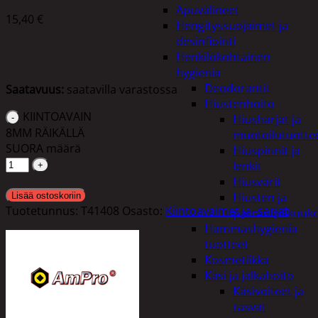
Apuvälineet
15,40
€
Hengityssuojaimet ja
desinfiointi
Henkilökohtainen
hygienia
Deodorantit
Saatavuus:
saatavilla varastossa
Hiustenhoito
KIINTOAVAIN
Hiusharjat ja
8MM RÄIKÄLLÄ
muotoilutuotte
SUORA määrä
Hiuspinnit ja
lenkit
Hiusvärit
Hiusten ja
Lisää ostoskoriin
Tuotetunnus:
T41408
Osasto:
Kiintoavaimet ja -sarjat
parranleikkuuk
Hammashygienia
tuotteet
Kosmetiikka
Käsi ja jalkahoito
Käsivoiteet ja
rasvat