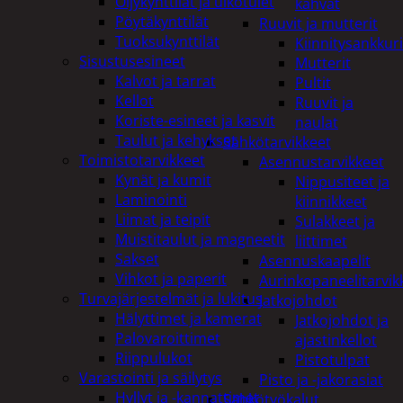
Öljykynttilät ja ulkotulet
kahvat
Pöytäkynttilät
Ruuvit ja mutterit
Tuoksukynttilät
Kiinnitysankkuri
Sisustusesineet
Mutterit
Kalvot ja tarrat
Pultit
Kellot
Ruuvit ja
Koriste-esineet ja kasvit
naulat
Taulut ja kehykset
Sähkötarvikkeet
Toimistotarvikkeet
Asennustarvikkeet
Kynät ja kumit
Nippusiteet ja
Laminointi
kiinnikkeet
Liimat ja teipit
Sulakkeet ja
Muistitaulut ja magneetit
liittimet
Sakset
Asennuskaapelit
Vihkot ja paperit
Aurinkopaneelitarvik
Turvajärjestelmät ja lukitus
Jatkojohdot
Hälyttimet ja kamerat
Jatkojohdot ja
Palovaroittimet
ajastinkellot
Riippulukot
Pistotulpat
Varastointi ja säilytys
Pisto ja -jakorasiat
Hyllyt ja -kannattimet
Sähkötyökalut