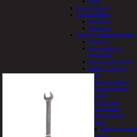
Peilit
Huonetuoksut
Juhlatarvikkeet
Koristelu
Paketointi
Keittiö ja taloustarvikkeet
Aterimet
Juomapullot ja
termokset
Kannut ja kanisterit
Kauhat, lastat ja
sudit
Kattaustarvikkeet
Kertakäyttöastiat
Lautaset
Lasit ja mukit
Leikkuulaudat
Padat ja kattilat
Tiskaus
Astianpesuaine
Säilöntä