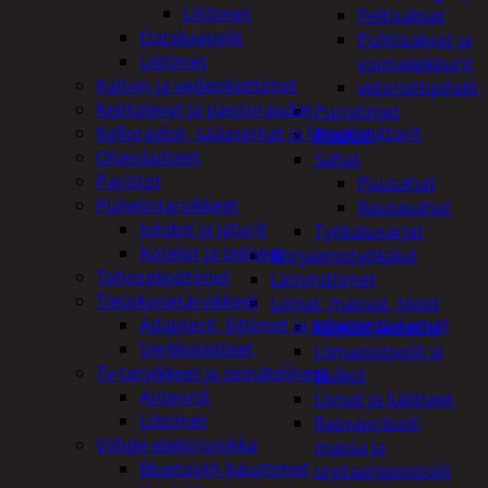
Liittimet
Peltisakset
Datakaapelit
Pulttisakset ja
Liittimet
voimaleikkurit
Kahvin ja vedenkeittimet
vetoniittipihdit
Keittolevyt ja paistoraudat
Puristimet
Kelloradiot, sääasemat ja lämpömittarit
Puukot
Oheislaitteet
Sahat
Paristot
Puusahat
Puhelintarvikkeet
Rautasahat
Johdot ja laturit
Työkalusarjat
Kotelot ja telineet
Korjaamotyökalut
Tehosekoittimet
Lämmittimet
Tietokonetarvikkeet
Liimat, massat, teipit
Adapterit, liittimet ja telakointiasemat
Köydet ja narut
Verkkolaitteet
Liimapistoolit ja
Tv-tarvikkeet ja seinätelineet
puikot
Antennit
Liimat ja lukitteet
Liittimet
Rasvaprässit,
Viihde-elektroniikka
massa ja
Bluetooth kaiuttimet
uretaanipistoolit