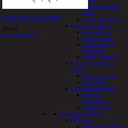
Kellot
Koriste-esineet ja
kasvit
KIINTOLENKKIAVAIN 41MM
Taulut ja kehykset
Toimistotarvikkeet
29,40
€
Kynät ja kumit
Lisää ostoskoriin
Liimat ja teipit
Muistitaulut ja
magneetit
Vihkot ja paperit
Turvajärjestelmät ja
lukitus
Palovaroittimet
Riippulukot
Varastointi ja säilytys
Hyllyt ja -
kannattimet
Säilytyslaatikot
Vapaa-aika ja urheilu
Askartelu
Askartelutarvikkeet