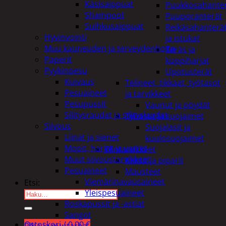
Käsisaippuat
Puukkosahante
Shampoot
Puuporanterät
Suihkusaippuat
Reikäsahanterä
Hyvinvointi
ja istukat
Muu kauneuden ja terveydenhoito
Teräs ja
Paperit
kuppiharjat
Pyykinpesu
Upotusterät
Kuivaus
Telineet, tikkaat, työtasot
Pesuaineet
ja tarvikkeet
Pesupussit
Vaunut ja pöydät
Silitysraudat ja silityslaudat
Työasut ja suojaimet
Siivous
Suojalasit ja
Liinat ja sienet
kuulosuojaimet
Mopit, harjat ja varret
Elintarvikkeet
Muut siivoustarvikkeet
Keksit ja piparit
Pesuaineet
Mausteet
Viemärinavausaineet
Etsi:
Yleispesuaineet
Roskapussit ja -astiat
Sangot
Ostoskori /
0,00
€
Piha ja puutarha