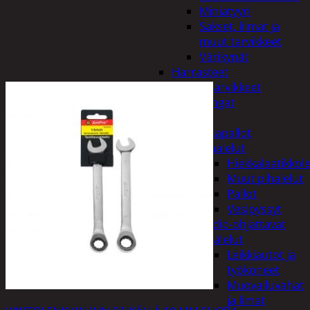
Miniatyyri
Sakset, liimat ja
muut tarvikkeet
Värikynät
Harrasteet
Käsityötarvikkeet
Langat
Lelut
Ilmapallot
Pihalelut
Hiekkalaatikkole
Muut pihalelut
Pallot
Vesipyssyt
Radio-ohjattavat
Sisälelut
Leikkiautot ja
työkoneet
Muovailuvahat
ja limat