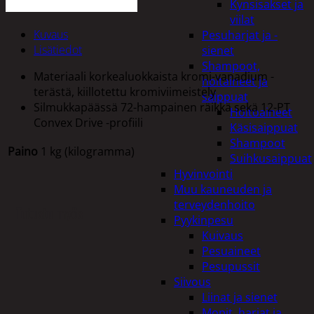
Kynsisakset ja
viilat
Kuvaus
Pesuharjat ja -
Lisätiedot
sienet
Shampoot,
Materiaali korkealuokkaista kromi-vanadium -
hoitaineet ja
terästä, kiillotettu kromiviimeistely
saippuat
Silmukkapäässä 72-hampainen räikkä sekä 12-PT
Hoitoaineet
Convex Drive -profiili
Käsisaippuat
Shampoot
Paino
1 kg (kilogramma)
Suihkusaippuat
Hyvinvointi
Muu kauneuden ja
terveydenhoito
Tutustu myös
Pyykinpesu
Kuivaus
Pesuaineet
Pesupussit
Siivous
Liinat ja sienet
Mopit, harjat ja