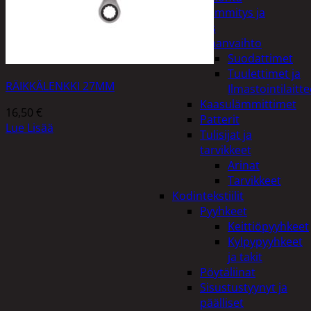
Kodin lämmitys ja
tuuletus
Ilmanvaihto
Suodattimet
Tuulettimet ja
RÄIKKÄLENKKI 27MM
Ilmastointilaitte
Kaasulämmittimet
16,50
€
Patterit
Lue Lisää
Tulisijat ja
tarvikkeet
Arinat
Tarvikkeet
Kodintekstiilit
Pyyhkeet
Keittiöpyyhkeet
Kylpypyyhkeet
ja takit
Pöytäliinat
Sisustustyynyt ja
päälliset