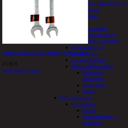
Kelloradiot, sääasemat ja
lämpömittarit
Oheislaitteet
Paristot
Puhelintarvikkeet
Johdot ja laturit
Kotelot ja telineet
Tv-tarvikkeet ja
KIINTOLENKKIAVAIN 38MM PROMASTER
seinätelineet
Varavirtalaitteet
21,30
€
Viihde-elektroniikka
Lisää ostoskoriin
Bluetooth
kaiuttimet
Kuulokkeet
Radiot
Koti ja sisustus
Huonekalut
Kaapit
Kenkätelineet ja
naulakot