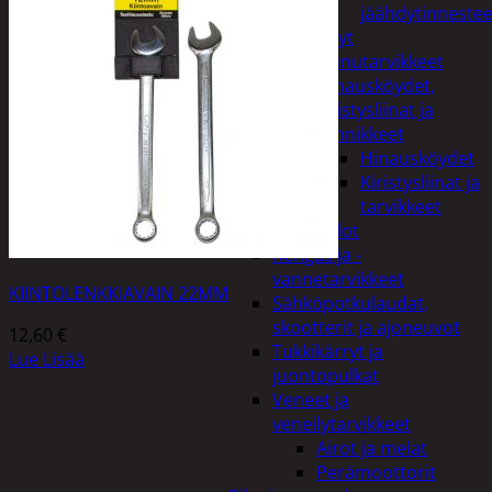
jäähdytinnestee
Öljyt
Perävaunutarvikkeet
Hinausköydet,
kiristysliinat ja
kiinnikkeet
Hinausköydet
Kiristysliinat ja
tarvikkeet
Valot
Rengas ja -
vannetarvikkeet
KIINTOLENKKIAVAIN 22MM
Sähköpotkulaudat,
skootterit ja ajoneuvot
12,60
€
Tukkikärryt ja
Lue Lisää
juontopulkat
Veneet ja
veneilytarvikkeet
Airot ja melat
Perämoottorit