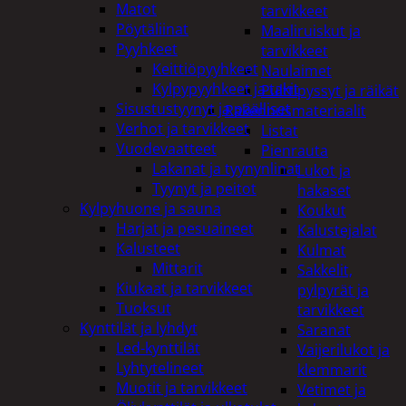
Matot
tarvikkeet
Pöytäliinat
Maaliruiskut ja
Pyyhkeet
tarvikkeet
Keittiöpyyhkeet
Naulaimet
Kylpypyyhkeet ja takit
Pulttipyssyt ja räikät
Sisustustyynyt ja päälliset
Rakennusmateriaalit
Verhot ja tarvikkeet
Listat
Vuodevaatteet
Pienrauta
Lakanat ja tyynynlinat
Lukot ja
Tyynyt ja peitot
hakaset
Kylpyhuone ja sauna
Koukut
Harjat ja pesuaineet
Kalustejalat
Kalusteet
Kulmat
Mittarit
Sakkelit,
Kiukaat ja tarvikkeet
pylpyrät ja
Tuoksut
tarvikkeet
Kynttilät ja lyhdyt
Saranat
Led-kynttilät
Vaijerilukot ja
Lyhtytelineet
klemmarit
Muotit ja tarvikkeet
Vetimet ja