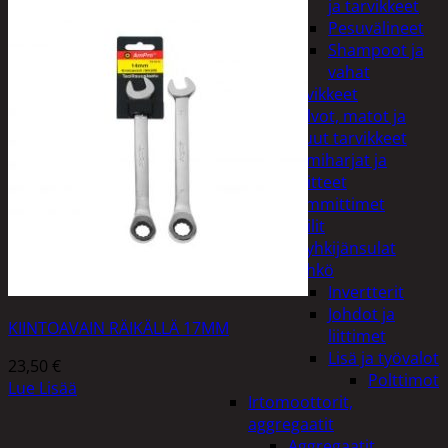
ja tarvikkeet
Pesuvälineet
Shampoot ja
vahat
Autotarvikkeet
Kalvot, matot ja
muut tarvikkeet
Lumiharjat ja
peitteet
Lämmittimet
Peilit
Pyyhkijänsulat
Sähkö
Invertterit
Johdot ja
KIINTOAVAIN RÄIKÄLLÄ 17MM
liittimet
Lisä ja työvalot
23,50
€
Polttimot
Lue Lisää
Irtomoottorit,
aggregaatit
Aggregaatit