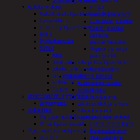
Puutarhatyökalut
Autotarvikkeet
Harjat
Kalvot, matot ja muut tarvikkeet
Kuokat ja haravat
Lämmittimet
Lumikolat ja lapiot
Lumiharjat ja peitteet
Saavit ja astiat
Peilit
Sahat ja
Pyyhkijänsulat
puutarhasakset
Sähkö
Reppuruiskut ja
Akut
painepullot
invertterit
Pihapatsaat ja koristeet
Johdot ja liittimet
Postilaatikot
Lisä ja työvalot
Valaisimet ja lamput
Polttimot
Aurinkokennovalot
Tulpat
Koristevalot
Irtomoottorit, aggregaatit
Koristevalaisimet
Aggregaatit
Loisteputket ja lamput
Lisälaitteet
Pihavalaisimet
Polttoainesäiliöt, pumput ja tarvikkeet
Sisävalaisimet
Vinssit ja varusteet
Lednauhat ja listat
Öljyt, suodattimet ja nesteet
Pöytävalaisimet
Avaimet
Yleisvalaisimet