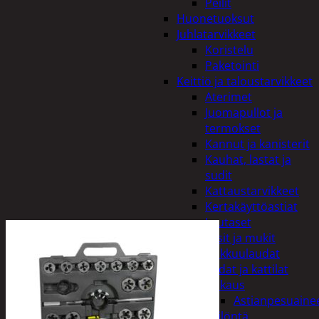
Peilit
Huonetuoksut
Juhlatarvikkeet
Koristelu
Paketointi
Keittiö ja taloustarvikkeet
Aterimet
Juomapullot ja
termokset
Kannut ja kanisterit
Kauhat, lastat ja
sudit
Kattaustarvikkeet
Kertakäyttöastiat
Lautaset
Lasit ja mukit
Leikkuulaudat
Padat ja kattilat
Tiskaus
Astianpesuaine
Säilöntä