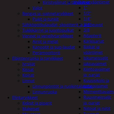
Hylsyt ja vääntimet
Kiristysliinat ja tarvikkeet
1"
Valot
1/2"
Rengas ja -vannetarvikkeet
1/4"
Pukit ja tunkit
3/4"
Sähköpotkulaudat, skootterit ja ajoneuvot
3/8
Tukkikärryt ja juontopulkat
Adapterit
Veneet ja veneilytarvikkeet
Kärkisarjat
Airot ja melat
Räikät ja
Kanootit ja sup-laudat
vääntimet
Perämoottorit
Iskumeisselit
Eläintenruoka ja tarvikkeet
Jakoavaimet
Jyrsijät
Kiintoavaimet
Kissat
ja -sarjat
Koirat
Kuusiokolo ja
Linnut
torx-avaimet
Linnunpöntöt ja ruokintalaudat
Momenttiavaim
Linnunruoka
Ruuvimeisselit
Elintarvikkeet
ja -sarjat
Keksit ja piparit
Nitojat ja niitit
Makeiset