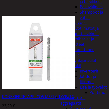
ja tarvikkeet
Pesuvälineet
Shampoot ja
vahat
Autotarvikkeet
Kalvot, matot ja
muut tarvikkeet
Lumiharjat ja
peitteet
Lämmittimet
Peilit
Pyyhkijänsulat
Sähkö
Invertterit
Johdot ja
liittimet
Lisä ja työvalot
Polttimot
KONEKIERRETAPPI CO5 M6/1,0 TYYPPI C
Irtomoottorit,
aggregaatit
23,20
€
Aggregaatit