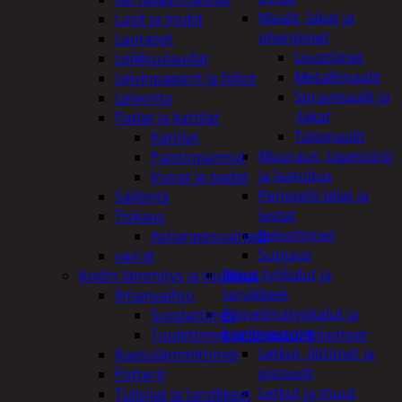
Maalit, lakat ja
Lasit ja mukit
ohentimet
Lautaset
Liuottimet
Leikkuulaudat
Metallimaalit
Leivinpaperit ja foliot
Spraymaalit ja
Leivonta
-lakat
Padat ja kattilat
Talomaalit
Kattilat
Muuraus, tapetointi
Paistinpannut
ja laatoitus
Vuoat ja padat
Pensselit telat ja
Säilöntä
lastat
Tiskaus
Sekoittimet
Astianpesuaineet
Suojaus
vaa'at
Muut työkalut ja
Kodin lämmitys ja tuuletus
tarvikkeet
Ilmanvaihto
Paineilmatyökalut ja
Suodattimet
kompressorit
Tuulettimet ja Ilmastointilaitteet
Letkut, liittimet ja
Kaasulämmittimet
pistoolit
Patterit
Letkut ja muut
Tulisijat ja tarvikkeet