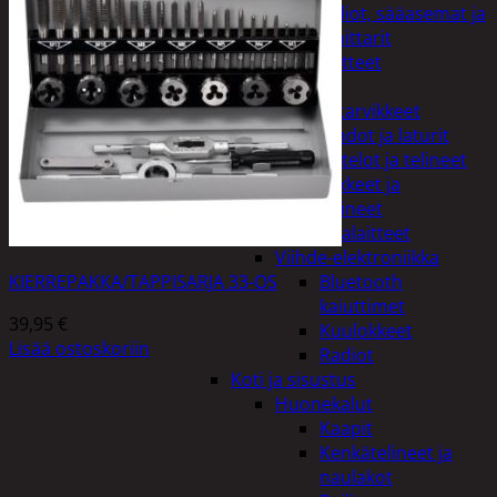
Kelloradiot, sääasemat ja
lämpömittarit
Oheislaitteet
Paristot
Puhelintarvikkeet
Johdot ja laturit
Kotelot ja telineet
Tv-tarvikkeet ja
seinätelineet
Varavirtalaitteet
Viihde-elektroniikka
KIERREPAKKA/TAPPISARJA 33-OS
Bluetooth
kaiuttimet
39,95
€
Kuulokkeet
Lisää ostoskoriin
Radiot
Koti ja sisustus
Huonekalut
Kaapit
Kenkätelineet ja
naulakot