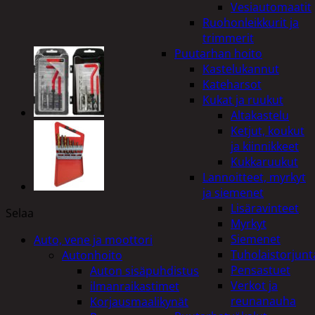
Vesiautomaatit
Ruohonleikkurit ja
trimmerit
Puutarhan hoito
Kastelukannut
Kateharsot
Kukat ja ruukut
Altakastelu
Ketjut, koukut
ja kiinnikkeet
Kukkaruukut
Lannoitteet, myrkyt
ja siemenet
Lisäravinteet
Selaa
Myrkyt
Siemenet
Auto, vene ja moottori
Tuholaistorjunt
Autonhoito
Pensastuet
Auton sisäpuhdistus
Verkot ja
ilmanraikastimet
reunanauha
Korjausmaalikynät