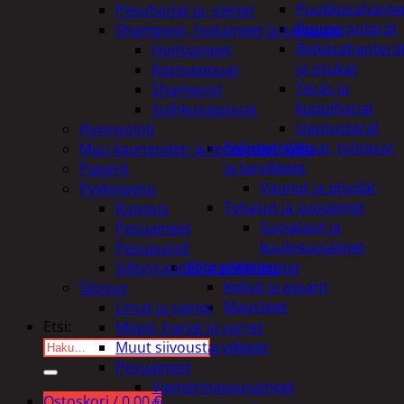
Puukkosahante
Pesuharjat ja -sienet
Puuporanterät
Shampoot, hoitaineet ja saippuat
Reikäsahanterä
Hoitoaineet
ja istukat
Käsisaippuat
Teräs ja
Shampoot
kuppiharjat
Suihkusaippuat
Upotusterät
Hyvinvointi
Telineet, tikkaat, työtasot
Muu kauneuden ja terveydenhoito
ja tarvikkeet
Paperit
Vaunut ja pöydät
Pyykinpesu
Työasut ja suojaimet
Kuivaus
Suojalasit ja
Pesuaineet
kuulosuojaimet
Pesupussit
Elintarvikkeet
Silitysraudat ja silityslaudat
Keksit ja piparit
Siivous
Mausteet
Liinat ja sienet
Etsi:
Mopit, harjat ja varret
Muut siivoustarvikkeet
Pesuaineet
Viemärinavausaineet
Ostoskori /
0,00
€