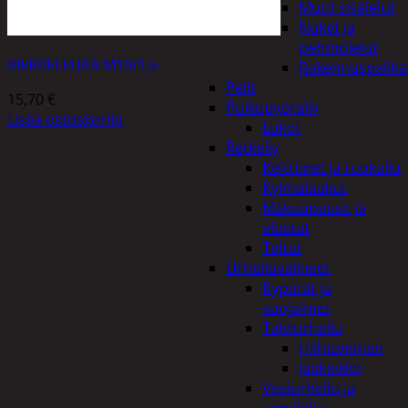
Muut sisälelut
Nuket ja
pehmolelut
KIERRELEUKA M10/1,5
Rakennuspalika
Pelit
15,70
€
Polkupyöräily
Lisää ostoskoriin
Lukot
Retkeily
Keittimet ja ruokailu
Kylmälaukut
Makuupussit ja
alustat
Teltat
Urheiluvälineet
Kypärät ja
suojaimet
Talviurheilu
Hiihtäminen
Jääkiekko
Vesiurheilu ja