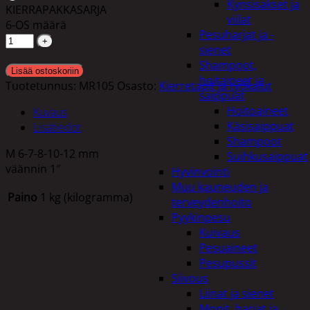
Kynsisakset ja
KIERRAPAKKASARJA
viilat
6-OS määrä
Pesuharjat ja -
sienet
Shampoot,
Lisää ostoskoriin
hoitaineet ja
Tuotetunnus:
MR105
Osasto:
Kierretapit ja työkalut
saippuat
Hoitoaineet
Kuvaus
Käsisaippuat
Lisätiedot
Shampoot
M 6-7-8-10-12 mm
Suihkusaippuat
väännin 1″
Hyvinvointi
Muu kauneuden ja
Paino
1 kg (kilogramma)
terveydenhoito
Pyykinpesu
Kuivaus
Pesuaineet
Tutustu myös
Pesupussit
Siivous
Liinat ja sienet
Mopit, harjat ja