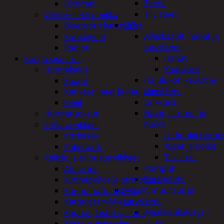
Teipit
Liittimet
Tiivisteet
Viihde-elektroniikka
LVI
Bluetooth kaiuttimet
Allaskaapit, hanat ja
Kuulokkeet
tarvikkeet
Radiot
Hanat
Koti ja sisustus
Kaapistot
Huonekalut
Hajulukot, kaivot ja
Kaapit
tarvikkeet
Kenkätelineet ja naulakot
Leikkurit
Peilit
Nipat, liittimet ja
Huonetuoksut
holkit
Juhlatarvikkeet
Letkunkiristime
Koristelu
Nipat ja holkit
Paketointi
Tiivisteet
Keittiö ja taloustarvikkeet
Pumput
Aterimet
Putkipihdit
Juomapullot ja termokset
Maalit, muuraus ja
Kannut ja kanisterit
tarvikkeet
Kattaustarvikkeet
Maalikaukalot ja -
Kauhat, lastat ja sudit
astiat
Kertakäyttöastiat