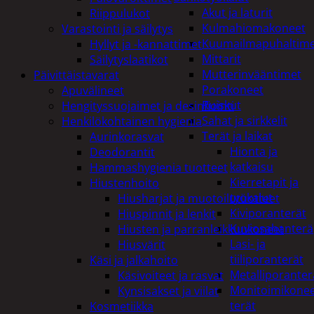
Akut ja laturit
Riippulukot
Kulmahiomakoneet
Varastointi ja säilytys
Kuumailmapuhaltim
Hyllyt ja -kannattimet
Mittarit
Säilytyslaatikot
Mutterinvääntimet
Päivittäistavarat
Porakoneet
Apuvälineet
Ruiskut
Hengityssuojaimet ja desinfiointi
Sahat ja sirkkelit
Henkilökohtainen hygienia
Terät ja laikat
Aurinkorasvat
Hionta ja
Deodorantit
katkaisu
Hammashygienia tuotteet
Kierretapit ja
Hiustenhoito
työkalut
Hiusharjat ja muotoilutuotteet
Kiviporanterät
Hiuspinnit ja lenkit
Kuviosahanterä
Hiusten ja parranleikkuukoneet
Lasi- ja
Hiusvärit
tiiliporanterät
Käsi ja jalkahoito
Metalliporanter
Käsivoiteet ja rasvat
Monitoimikone
Kynsisakset ja viilat
terät
Kosmetiikka