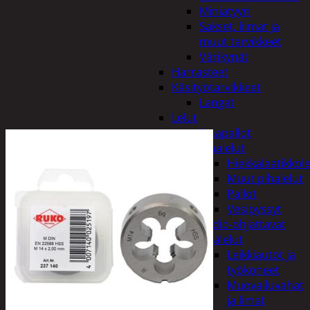
Miniatyyri
Sakset, liimat ja
muut tarvikkeet
Värikynät
Harrasteet
Käsityötarvikkeet
Langat
Lelut
Ilmapallot
Pihalelut
Hiekkalaatikkole
Muut pihalelut
Pallot
Vesipyssyt
Radio-ohjattavat
Sisälelut
Leikkiautot ja
työkoneet
Muovailuvahat
ja limat