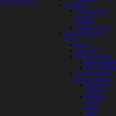
Lisää ostoskoriin
Lisälaitteet
Polttoainesäiliöt,
pumput ja
tarvikkeet
Vinssit ja varusteet
Öljyt, suodattimet ja
nesteet
Avaimet
Imupumput
Letkut ja tarvikkeet
Jäähdyttäjänlet
Polttoaineletku
Liuottimet, massat,
ja muut kemikaalit
Alustamassat
ja pakkelit
Kemikaalit,
sprayt ja
silikonit
Lasi ja