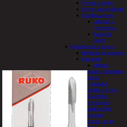
Tyynyt ja peitot
Verhot ja tarvikkeet
Vuodevaatteet
Lakanat ja
tyynynlinat
Tyynyt ja
peitot
Kylpyhuone ja sauna
Harjat ja pesuaineet
Kalusteet
Mittarit
Kiukaat ja tarvikkeet
Tuoksut
Kynttilät ja lyhdyt
Kynttilät ja lyhdyt
Led-kynttilät
Lyhtytelineet
Pöytäkynttilät
Sisustusesineet
Kalvot ja tarrat