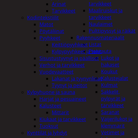
tarvikkeet
Arinat
Maaliruiskut ja
Tarvikkeet
tarvikkeet
Kodintekstiilit
Naulaimet
Matot
Pulttipyssyt ja räikät
Pöytäliinat
Rakennusmateriaalit
Pyyhkeet
Listat
Keittiöpyyhkeet
Pienrauta
Kylpypyyhkeet ja takit
Lukot ja
Sisustustyynyt ja päälliset
hakaset
Verhot ja tarvikkeet
Koukut
Vuodevaatteet
Kalustejalat
Lakanat ja tyynynlinat
Kulmat
Tyynyt ja peitot
Sakkelit,
Kylpyhuone ja sauna
pylpyrät ja
Harjat ja pesuaineet
tarvikkeet
Kalusteet
Saranat
Mittarit
Vaijerilukot ja
Kiukaat ja tarvikkeet
klemmarit
Tuoksut
Vetimet ja
Kynttilät ja lyhdyt