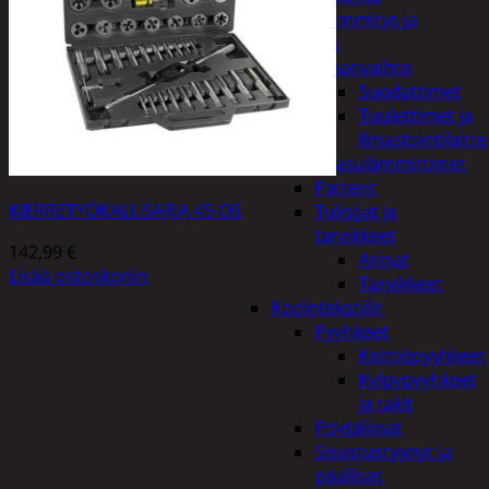
Kodin lämmitys ja
tuuletus
Ilmanvaihto
Suodattimet
Tuulettimet ja
Ilmastointilaitte
Kaasulämmittimet
Patterit
KIERRETYÖKALUSARJA 45-OS
Tulisijat ja
tarvikkeet
142,99
€
Arinat
Lisää ostoskoriin
Tarvikkeet
Kodintekstiilit
Pyyhkeet
Keittiöpyyhkeet
Kylpypyyhkeet
ja takit
Pöytäliinat
Sisustustyynyt ja
päälliset