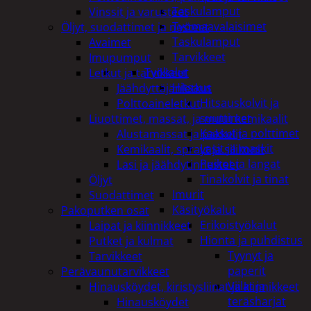
Taskulamput
Vinssit ja varusteet
Työmaavalaisimet
Öljyt, suodattimet ja nesteet
Taskulamput
Avaimet
Tarvikkeet
Imupumput
Työkalut
Letkut ja tarvikkeet
Hitsaus
Jäähdyttäjänletkut
Hitsauskolvit ja
Polttoaineletkut
suuttimet
Liuottimet, massat, ja muut kemikaalit
Kaasut ja polttimet
Alustamassat ja pakkelit
Lasit ja maskit
Kemikaalit, sprayt ja silikonit
Puikot ja langat
Lasi ja jäähdytinnesteet
Tinakolvit ja tinat
Öljyt
Imurit
Suodattimet
Käsityökalut
Pakoputken osat
Erikoistyökalut
Laipat ja kiinnikkeet
Hionta ja puhdistus
Putket ja kulmat
Tyynyt ja
Tarvikkeet
paperit
Perävaunutarvikkeet
Viilat ja
Hinausköydet, kiristysliinat ja kiinnikkeet
teräsharjat
Hinausköydet