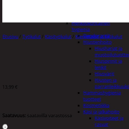
Apuvälineet
Hengityssuojaimet ja
desinfiointi
Henkilökohtainen
hygienia
Deodorantit
Etusivu
/
Työkalut
/
Käsityökalut
/
Kierretapit ja työkalut
Hiustenhoito
Hiusharjat ja
muotoilutuotte
KIERRAPAKKASARJA 6-OS
Hiuspinnit ja
lenkit
Hiusvärit
Hiusten ja
parranleikkuuk
13,99
€
Hammashygienia
tuotteet
Kosmetiikka
Käsi ja jalkahoito
Saatavuus:
saatavilla varastossa
Käsivoiteet ja
rasvat