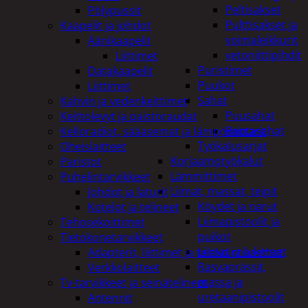
Peltisakset
Pölypussit
Pulttisakset ja
Kaapelit ja johdot
voimaleikkurit
Äänikaapelit
vetoniittipihdit
Liittimet
Puristimet
Datakaapelit
Puukot
Liittimet
Sahat
Kahvin ja vedenkeittimet
Puusahat
Keittolevyt ja paistoraudat
Rautasahat
Kelloradiot, sääasemat ja lämpömittarit
Työkalusarjat
Oheislaitteet
Korjaamotyökalut
Paristot
Lämmittimet
Puhelintarvikkeet
Liimat, massat, teipit
Johdot ja laturit
Köydet ja narut
Kotelot ja telineet
Liimapistoolit ja
Tehosekoittimet
puikot
Tietokonetarvikkeet
Liimat ja lukitteet
Adapterit, liittimet ja telakointiasemat
Rasvaprässit,
Verkkolaitteet
massa ja
Tv-tarvikkeet ja seinätelineet
uretaanipistoolit
Antennit