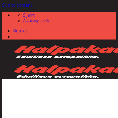
Skip to content
Sijainti
Asiakaspalvelu
Kirjaudu
Etsi: