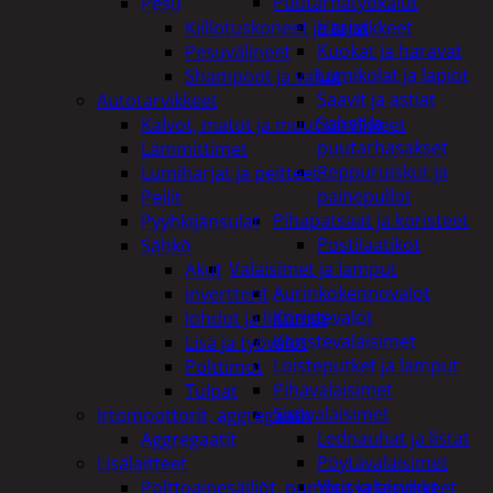
Puutarhatyökalut
Pesu
Harjat
Kiillotuskoneet ja tarvikkeet
Kuokat ja haravat
Pesuvälineet
Lumikolat ja lapiot
Shampoot ja vahat
Saavit ja astiat
Autotarvikkeet
Sahat ja
Kalvot, matot ja muut tarvikkeet
puutarhasakset
Lämmittimet
Reppuruiskut ja
Lumiharjat ja peitteet
painepullot
Peilit
Pihapatsaat ja koristeet
Pyyhkijänsulat
Postilaatikot
Sähkö
Valaisimet ja lamput
Akut
Aurinkokennovalot
invertterit
Koristevalot
Johdot ja liittimet
Koristevalaisimet
Lisä ja työvalot
Loisteputket ja lamput
Polttimot
Pihavalaisimet
Tulpat
Sisävalaisimet
Irtomoottorit, aggregaatit
Lednauhat ja listat
Aggregaatit
Pöytävalaisimet
Lisälaitteet
Yleisvalaisimet
Polttoainesäiliöt, pumput ja tarvikkeet