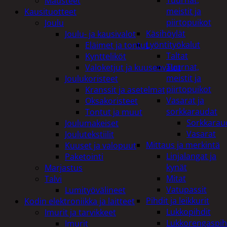
Tuurnat,
Mausteet
meistit ja
Kausituotteet
piirtopuikot
Joulu
Käsihöylät
Joulu- ja kausivalot
Lyöntityökalut
Eläimet ja tontut
Taltat
Kyntteliköt
Tuurnat,
Valoketjut ja kuusenvalot
meistit ja
Joulukoristeet
piirtopuikot
Kranssit ja asetelmat
Vasarat ja
Oksakoristeet
sorkkaraudat
Tontut ja muut
Sorkkarau
Joulumakeiset
Vasarat
Joulutekstiilit
Mittaus ja merkintä
Kuuset ja valopuut
Linjalangat ja
Paketointi
kynät
Marjastus
Mitat
Talvi
Vatupassit
Lumityövälineet
Pihdit ja leikkurit
Kodin elektroniikka ja laitteet
Lukkopihdit
Imurit ja tarvikkeet
Lukkorengaspih
Imurit