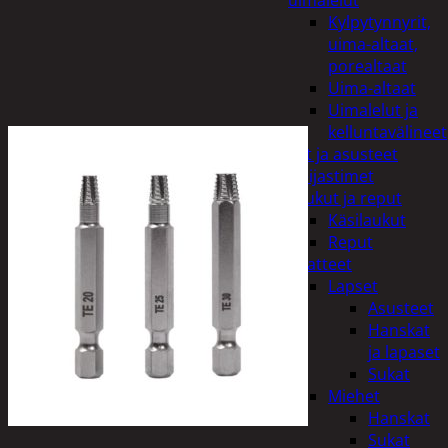
uimalelut
Kylpytynnyrit,
uima-altaat,
porealtaat
Uima-altaat
Uimalelut ja
kelluntavälineet
Vaatteet ja asusteet
Heijastimet
Laukut ja reput
Käsilaukut
Reput
Vaatteet
Lapset
Asusteet
Hanskat
ja lapaset
Sukat
Miehet
Hanskat
Sukat