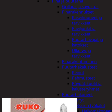
Piha ja puutarha
Grillaus ja savustus
Piharakennukset
Kasvihuoneet ja
tarvikkeet
Paviljonkit ja
tarvikkeet
Puutarhavajat ja
katokset
Ulko-wc ja
tarvikkeet
Piharakentaminen
Puutarhakalusteet
Keinut
Pehmusteet
Pöydät, tuolit ja
kalusteryhmät
Puutarhakoneet
Kärryt
Metsurin työkalut
Halkomakoneet