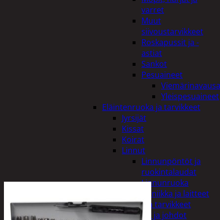
varret
Muut
siivoustarvikkeet
Roskapussit ja -
astiat
Sankot
Pesuaineet
Viemärinavausa
Yleispesuaineet
Eläintenruoka ja tarvikkeet
Jyrsijät
Kissat
Koirat
Linnut
Linnunpöntöt ja
ruokintalaudat
Linnunruoka
Kodin elektroniikka ja laitteet
Imurit ja tarvikkeet
Kaapelit ja johdot