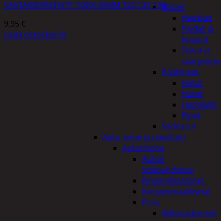
VASTAKIERRETAPIT TORX 50MM T20 T25 T30
Naiset
Hanskat
9,95
€
Paidat ja
Lisää ostoskoriin
housut
Sukat ja
säärystim
Päähineet
Hatut
Huivit
Lippalakit
Pipot
Sadeasut
Auto, vene ja moottori
Autonhoito
Auton
sisäpuhdistus
Ilmanraikastimet
Korjausmaalikynät
Pesu
Kiillotuskoneet