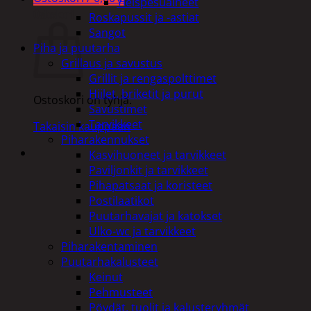
Yleispesuaineet
Ostoskori
Roskapussit ja -astiat
Sangot
Piha ja puutarha
Grillaus ja savustus
Grillit ja rengaspolttimet
Hiilet, briketit ja purut
Ostoskori on tyhjä.
Savustimet
Tarvikkeet
Takaisin kauppaan
Piharakennukset
Kasvihuoneet ja tarvikkeet
Paviljonkit ja tarvikkeet
Pihapatsaat ja koristeet
Postilaatikot
Puutarhavajat ja katokset
Ulko-wc ja tarvikkeet
Piharakentaminen
Puutarhakalusteet
Keinut
Pehmusteet
Pöydät, tuolit ja kalusteryhmät