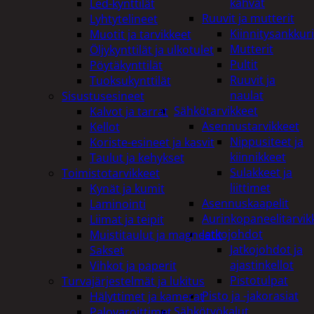
kahvat
Led-kynttilät
Ruuvit ja mutterit
Lyhtytelineet
Kiinnitysankkuri
Muotit ja tarvikkeet
Mutterit
Öljykynttilät ja ulkotulet
Pultit
Pöytäkynttilät
Ruuvit ja
Tuoksukynttilät
naulat
Sisustusesineet
Sähkötarvikkeet
Kalvot ja tarrat
Asennustarvikkeet
Kellot
Nippusiteet ja
Koriste-esineet ja kasvit
kiinnikkeet
Taulut ja kehykset
Sulakkeet ja
Toimistotarvikkeet
liittimet
Kynät ja kumit
Asennuskaapelit
Laminointi
Aurinkopaneelitarvik
Liimat ja teipit
Jatkojohdot
Muistitaulut ja magneetit
Jatkojohdot ja
Sakset
ajastinkellot
Vihkot ja paperit
Pistotulpat
Turvajärjestelmät ja lukitus
Pisto ja -jakorasiat
Hälyttimet ja kamerat
Sähkötyökalut
Palovaroittimet