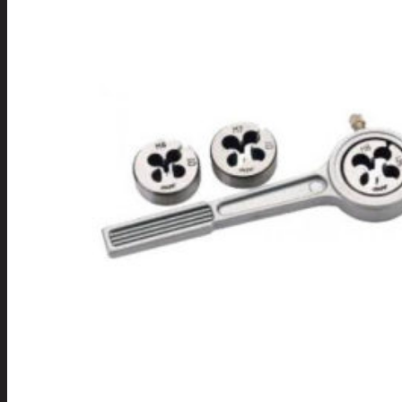
Tuotevalikoima
Poistotuotteet
Kausituotteet
Joulu
Joulu- ja kausivalot
Eläimet ja
tontut
Kyntteliköt
Valoketjut ja
kuusenvalot
Joulukoristeet
Kranssit ja
asetelmat
Tontut ja
muut
Joulutekstiilit
Paketointi
Marjastus
Talvi
Päivittäistavarat