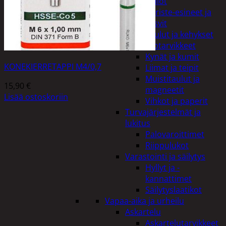
Kellot
Koriste-esineet ja
kasvit
Taulut ja kehykset
Toimistotarvikkeet
Kynät ja kumit
KONEKIERRETAPPI M4/0,7
Liimat ja teipit
Muistitaulut ja
15,90
€
magneetit
Lisää ostoskoriin
Vihkot ja paperit
Turvajärjestelmät ja
lukitus
Palovaroittimet
Riippulukot
Varastointi ja säilytys
Hyllyt ja -
kannattimet
Säilytyslaatikot
Vapaa-aika ja urheilu
Askartelu
Askartelutarvikkeet