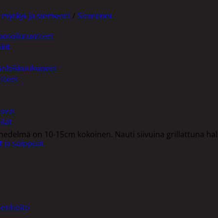
 myrkyt ja siemenet
/
Siemenet
uotoilutuotteet
kit
anleikkuukoneet
tteet
asvat
ilat
n hedelmä on 10-15cm kokoinen. Nauti siivuina grillattuna h
 ja saippuat
denhoito