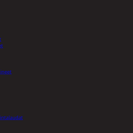
t
et
ineet
intalaudat