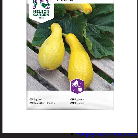
Tuotevalikoima
Poistotuotteet
Kausituotteet
Joulu
Joulu- ja kausivalot
Eläimet ja tontu
Kyntteliköt
Valoketjut ja k
Joulukoristeet
Kranssit ja ase
Tontut ja muut
Joulutekstiilit
Paketointi
Marjastus
Talvi
Päivittäistavarat
Apuvälineet
Hengityssuojaimet ja desin