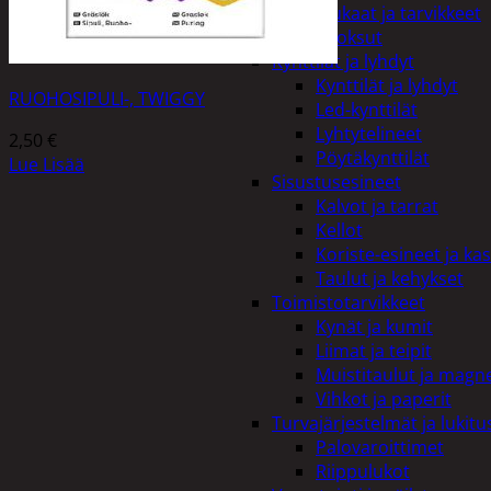
Kiukaat ja tarvikkeet
Tuoksut
Kynttilät ja lyhdyt
Kynttilät ja lyhdyt
RUOHOSIPULI-, TWIGGY
Led-kynttilät
Lyhtytelineet
2,50
€
Pöytäkynttilät
Lue Lisää
Sisustusesineet
Kalvot ja tarrat
Kellot
Koriste-esineet ja kas
Taulut ja kehykset
Toimistotarvikkeet
Kynät ja kumit
Liimat ja teipit
Muistitaulut ja magne
Vihkot ja paperit
Turvajärjestelmät ja lukitu
Palovaroittimet
Riippulukot