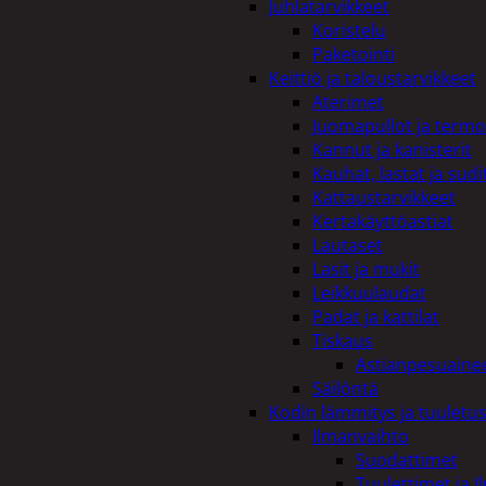
Juhlatarvikkeet
Koristelu
Paketointi
Keittiö ja taloustarvikkeet
Aterimet
Juomapullot ja termo
Kannut ja kanisterit
Kauhat, lastat ja sudi
Kattaustarvikkeet
Kertakäyttöastiat
Lautaset
Lasit ja mukit
Leikkuulaudat
Padat ja kattilat
Tiskaus
Astianpesuaine
Säilöntä
Kodin lämmitys ja tuuletu
Ilmanvaihto
Suodattimet
Tuulettimet ja I