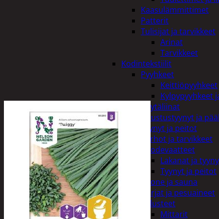
Kaasulämmittimet
Patterit
Tulisijat ja tarvikkeet
Arinat
Tarvikkeet
Kodintekstiilit
Pyyhkeet
Keittiöpyyhkeet
Kylpypyyhkeet ja
Pöytäliinat
Sisustustyynyt ja pääl
Tyynyt ja peitot
Verhot ja tarvikkeet
Vuodevaatteet
Lakanat ja tyyny
Tyynyt ja peitot
Kylpyhuone ja sauna
Harjat ja pesuaineet
Kalusteet
Mittarit