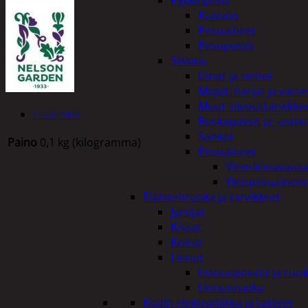
Pyykinpesu
Kuivaus
Pesuaineet
Pesupussit
Siivous
Liinat ja sienet
Mopit, harjat ja varre
Muut siivoustarvikke
Lisätiedot
Roskapussit ja -astiat
Sankot
Paino
0,1 kg (kilogramma)
Pesuaineet
Viemärinavausa
Yleispesuaineet
Eläintenruoka ja tarvikkeet
Tutustu myös
Jyrsijät
Kissat
Koirat
Linnut
Linnunpöntöt ja ruok
Linnunruoka
Kodin elektroniikka ja laitteet