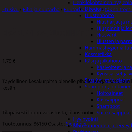
Henkilökohtainen hygienia
Deodorantit
Etusivu
/
Piha ja puutarha
/
Puutarhan hoito
/
Lannoitteet,
Hiustenhoito
Hiusharjat ja m
Hiuspinnit ja len
KESÄKURPITSA-, ZUCCHINI/PIC N PIC
Hiusvärit
Hiusten ja parr
Hammashygienia tuo
Kosmetiikka
Käsi ja jalkahoito
1,79
€
Käsivoiteet ja r
Kynsisakset ja vi
Pesuharjat ja -sienet
Täydellinen kesäkurpitsa pienelle pihalle. Korjaa sato, ku
Shampoot, hoitaineet
kesän.
Hoitoaineet
Käsisaippuat
Shampoot
Tilapäisesti loppu varastosta, tilaustuote.
Suihkusaippuat
Hyvinvointi
Tuotetunnus:
86150
Osasto:
Siemenet
Muu kauneuden ja tervey