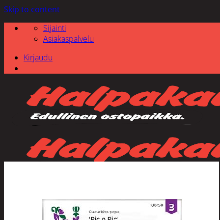
Skip to content
Sijainti
Asiakaspalvelu
Kirjaudu
Etsi: