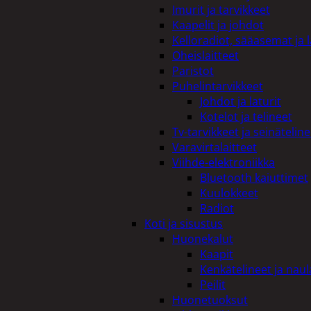
Imurit ja tarvikkeet
Kaapelit ja johdot
Kelloradiot, sääasemat ja 
Oheislaitteet
Paristot
Puhelintarvikkeet
Johdot ja laturit
Kotelot ja telineet
Tv-tarvikkeet ja seinäteline
Varavirtalaitteet
Viihde-elektroniikka
Bluetooth kaiuttimet
Kuulokkeet
Radiot
Koti ja sisustus
Huonekalut
Kaapit
Kenkätelineet ja naul
Peilit
Huonetuoksut