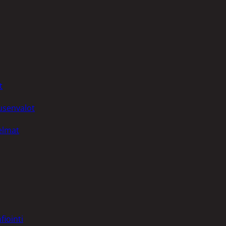
t
uusenvalot
telmat
fiointi