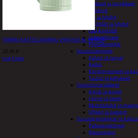
Kiukaat ja tarvikkeet
Tuoksut
Kynttilät ja lyhdyt
Kynttilät ja lyhdyt
Led-kynttilät
Lyhtytelineet
TARMO KASTELUKANNU VINTAGE 8L VIHREÄ
Pöytäkynttilät
Sisustusesineet
25,90
€
Kalvot ja tarrat
Lue Lisää
Kellot
Koriste-esineet ja kas
Taulut ja kehykset
Toimistotarvikkeet
Kynät ja kumit
Liimat ja teipit
Muistitaulut ja magne
Vihkot ja paperit
Turvajärjestelmät ja lukitu
Palovaroittimet
Riippulukot