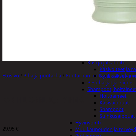
Henkilökohtainen hygienia
Deodorantit
Hiustenhoito
Hiusharjat ja m
Hiuspinnit ja len
Hiusvärit
Hiusten ja parr
Hammashygienia tuo
Kosmetiikka
Käsi ja jalkahoito
Käsivoiteet ja r
Etusivu
/
Piha ja puutarha
/
Puutarhan hoito
/
Kastelukann
Kynsisakset ja vi
Pesuharjat ja -sienet
Shampoot, hoitaineet
Hoitoaineet
KASTELUKANNU 9,5L VIHREÄ
Käsisaippuat
Shampoot
Suihkusaippuat
Hyvinvointi
29,95
€
Muu kauneuden ja tervey