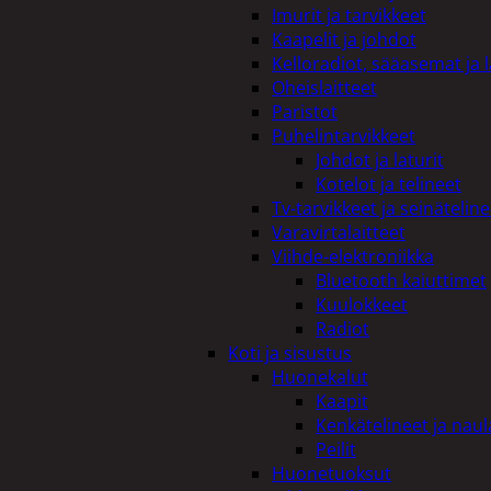
Imurit ja tarvikkeet
Kaapelit ja johdot
Kelloradiot, sääasemat ja 
Oheislaitteet
Paristot
Puhelintarvikkeet
Johdot ja laturit
Kotelot ja telineet
Tv-tarvikkeet ja seinäteline
Varavirtalaitteet
Viihde-elektroniikka
Bluetooth kaiuttimet
Kuulokkeet
Radiot
Koti ja sisustus
Huonekalut
Kaapit
Kenkätelineet ja naul
Peilit
Huonetuoksut