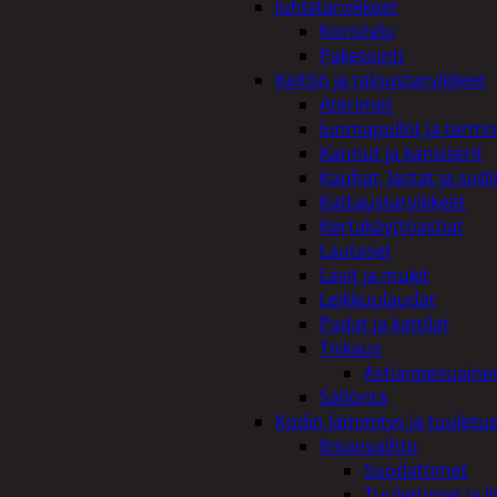
Juhlatarvikkeet
Koristelu
Paketointi
Keittiö ja taloustarvikkeet
Aterimet
Juomapullot ja termo
Kannut ja kanisterit
Kauhat, lastat ja sudi
Kattaustarvikkeet
Kertakäyttöastiat
Lautaset
Lasit ja mukit
Leikkuulaudat
Padat ja kattilat
Tiskaus
Astianpesuaine
Säilöntä
Kodin lämmitys ja tuuletu
Ilmanvaihto
Suodattimet
Tuulettimet ja I