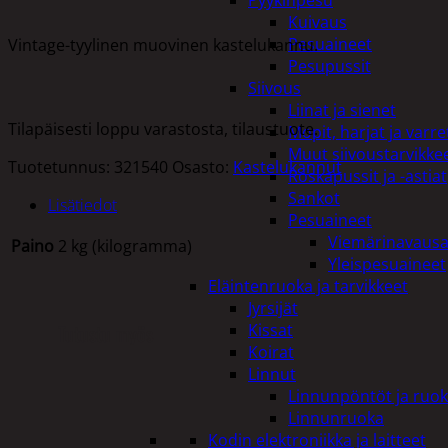
Pyykinpesu
Kuivaus
Pesuaineet
Vintage-tyylinen muovinen kastelukannu.
Pesupussit
Siivous
Liinat ja sienet
Tilapäisesti loppu varastosta, tilaustuote.
Mopit, harjat ja varre
Muut siivoustarvikke
Tuotetunnus:
321540
Osasto:
Kastelukannut
Roskapussit ja -astiat
Sankot
Lisätiedot
Pesuaineet
Viemärinavausa
Paino
2 kg (kilogramma)
Yleispesuaineet
Eläintenruoka ja tarvikkeet
Jyrsijät
Kissat
Tutustu myös
Koirat
Linnut
Linnunpöntöt ja ruok
Linnunruoka
Kodin elektroniikka ja laitteet