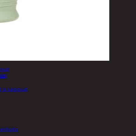
uotoilutuotteet
kit
anleikkuukoneet
tteet
asvat
ut
ilat
 ja saippuat
denhoito