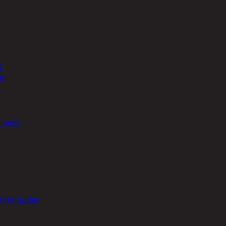
t
et
ineet
intalaudat