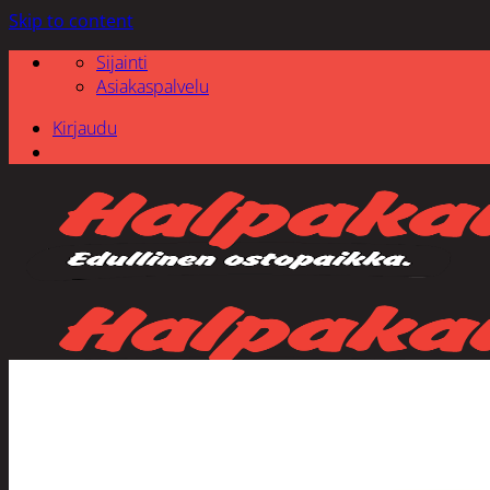
Skip to content
Sijainti
Asiakaspalvelu
Kirjaudu
Etsi: