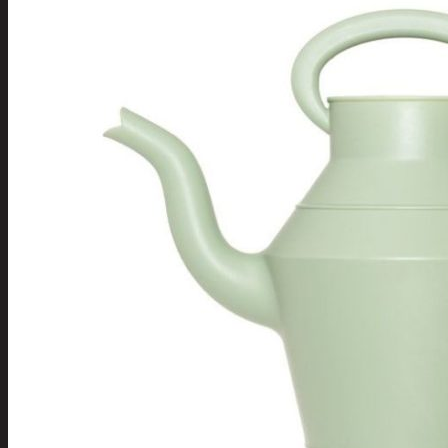
Tuotevalikoima
Poistotuotteet
Kausituotteet
Joulu
Joulu- ja kausivalot
Eläimet ja tontu
Kyntteliköt
Valoketjut ja k
Joulukoristeet
Kranssit ja ase
Tontut ja muut
Joulutekstiilit
Paketointi
Marjastus
Talvi
Päivittäistavarat
Apuvälineet
Hengityssuojaimet ja desin