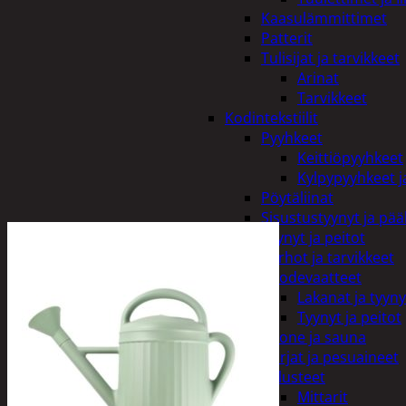
Kaasulämmittimet
Patterit
Tulisijat ja tarvikkeet
Arinat
Tarvikkeet
Kodintekstiilit
Pyyhkeet
Keittiöpyyhkeet
Kylpypyyhkeet ja
Pöytäliinat
Sisustustyynyt ja pääl
Tyynyt ja peitot
Verhot ja tarvikkeet
Vuodevaatteet
Lakanat ja tyyny
Tyynyt ja peitot
Kylpyhuone ja sauna
Harjat ja pesuaineet
Kalusteet
Mittarit