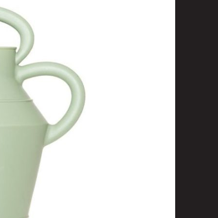
t
uusenvalot
telmat
fiointi