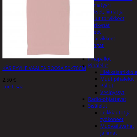
Miniatyyri
Sakset, liimat ja
muut tarvikkeet
Värikynät
Harrasteet
Käsityötarvikkeet
Langat
Lelut
Ilmapallot
Pihalelut
KÄSIPYYHE VAALEA ROOSA 50×70CM
Hiekkalaatikkole
Muut pihalelut
2,50
€
Pallot
Lue Lisää
Vesipyssyt
Radio-ohjattavat
Sisälelut
Leikkiautot ja
työkoneet
Muovailuvahat
ja limat