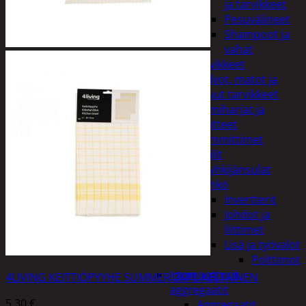
ja tarvikkeet
Pesuvälineet
Shampoot ja
vahat
Autotarvikkeet
Kalvot, matot ja
muut tarvikkeet
Lumiharjat ja
peitteet
Lämmittimet
Peilit
Pyyhkijänsulat
Sähkö
Invertterit
Johdot ja
liittimet
Lisä ja työvalot
Polttimot
Irtomoottorit,
4LIVING KEITTIÖPYYHE SUMMER 2KPL KELTAINEN
aggregaatit
5,30
€
Aggregaatit