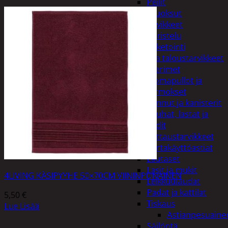
Peilit
Huonetuoksut
Juhlatarvikkeet
Koristelu
Paketointi
Keittiö ja taloustarvikkeet
Aterimet
Juomapullot ja
termokset
Kannut ja kanisterit
Kauhat, lastat ja
sudit
Kattaustarvikkeet
Kertakäyttöastiat
Lautaset
Lasit ja mukit
4LIVING KÄSIPYYHE 50×70CM VIININPUNAINEN
Leikkuulaudat
Padat ja kattilat
5,50
€
Tiskaus
Lue Lisää
Astianpesuaine
Säilöntä