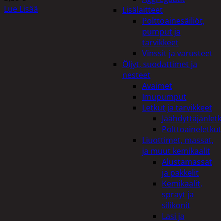
Lue Lisää
Lisälaitteet
Polttoainesäiliöt,
pumput ja
tarvikkeet
Vinssit ja varusteet
Öljyt, suodattimet ja
nesteet
Avaimet
Imupumput
Letkut ja tarvikkeet
Jäähdyttäjänlet
Polttoaineletku
Liuottimet, massat,
ja muut kemikaalit
Alustamassat
ja pakkelit
Kemikaalit,
sprayt ja
silikonit
Lasi ja