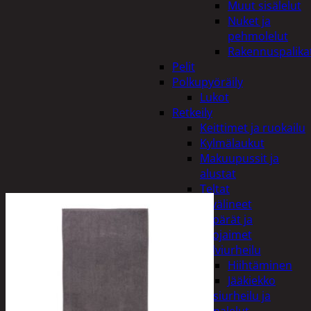
Muut sisälelut
Nuket ja
pehmolelut
Rakennuspalika
Pelit
Polkupyöräily
Lukot
Retkeily
Keittimet ja ruokailu
Kylmälaukut
Makuupussit ja
alustat
Teltat
Urheiluvälineet
Kypärät ja
suojaimet
Talviurheilu
Hiihtäminen
Jääkiekko
Vesiurheilu ja