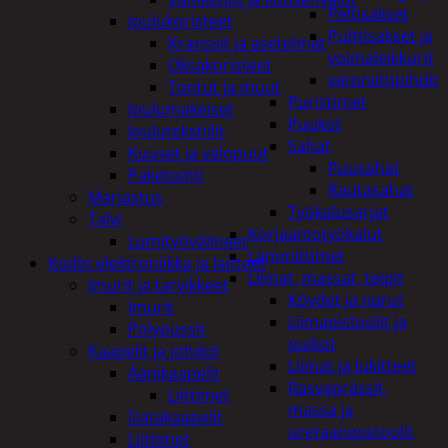
Peltisakset
Joulukoristeet
Pulttisakset ja
Kranssit ja asetelmat
voimaleikkurit
Oksakoristeet
vetoniittipihdit
Tontut ja muut
Puristimet
Joulumakeiset
Puukot
Joulutekstiilit
Sahat
Kuuset ja valopuut
Puusahat
Paketointi
Rautasahat
Marjastus
Työkalusarjat
Talvi
Korjaamotyökalut
Lumityövälineet
Lämmittimet
Kodin elektroniikka ja laitteet
Liimat, massat, teipit
Imurit ja tarvikkeet
Köydet ja narut
Imurit
Liimapistoolit ja
Pölypussit
puikot
Kaapelit ja johdot
Liimat ja lukitteet
Äänikaapelit
Rasvaprässit,
Liittimet
massa ja
Datakaapelit
uretaanipistoolit
Liittimet