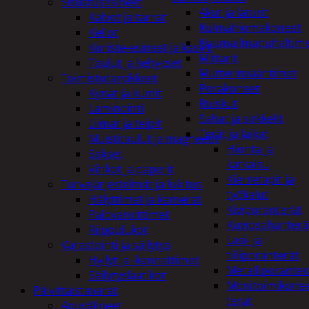
Sisustusesineet
Akut ja laturit
Kalvot ja tarrat
Kulmahiomakoneet
Kellot
Kuumailmapuhaltim
Koriste-esineet ja kasvit
Mittarit
Taulut ja kehykset
Mutterinvääntimet
Toimistotarvikkeet
Porakoneet
Kynät ja kumit
Ruiskut
Laminointi
Sahat ja sirkkelit
Liimat ja teipit
Terät ja laikat
Muistitaulut ja magneetit
Hionta ja
Sakset
katkaisu
Vihkot ja paperit
Kierretapit ja
Turvajärjestelmät ja lukitus
työkalut
Hälyttimet ja kamerat
Kiviporanterät
Palovaroittimet
Kuviosahanterä
Riippulukot
Lasi- ja
Varastointi ja säilytys
tiiliporanterät
Hyllyt ja -kannattimet
Metalliporanter
Säilytyslaatikot
Monitoimikone
Päivittäistavarat
terät
Apuvälineet