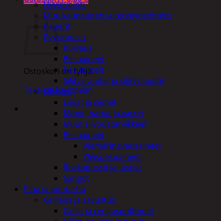
Hyvinvointi
Ostoskori
Muu kauneuden ja terveydenhoito
Paperit
Pyykinpesu
Kuivaus
Pesuaineet
Pesupussit
Ostoskori on tyhjä.
Silitysraudat ja silityslaudat
Takaisin kauppaan
Siivous
Liinat ja sienet
Mopit, harjat ja varret
Muut siivoustarvikkeet
Pesuaineet
Viemärinavausaineet
Yleispesuaineet
Roskapussit ja -astiat
Sangot
Piha ja puutarha
Grillaus ja savustus
Grillit ja rengaspolttimet