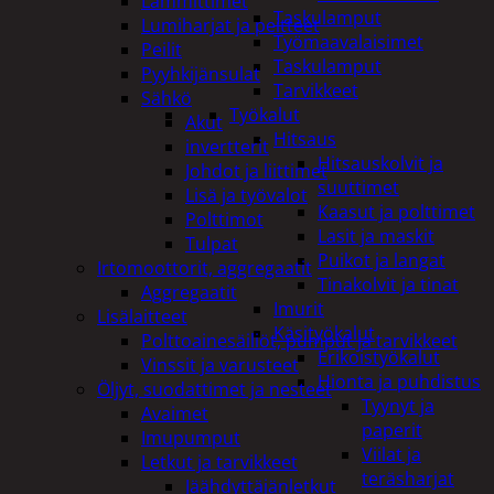
Lämmittimet
Taskulamput
Lumiharjat ja peitteet
Työmaavalaisimet
Peilit
Taskulamput
Pyyhkijänsulat
Tarvikkeet
Sähkö
Työkalut
Akut
Hitsaus
invertterit
Hitsauskolvit ja
Johdot ja liittimet
suuttimet
Lisä ja työvalot
Kaasut ja polttimet
Polttimot
Lasit ja maskit
Tulpat
Puikot ja langat
Irtomoottorit, aggregaatit
Tinakolvit ja tinat
Aggregaatit
Imurit
Lisälaitteet
Käsityökalut
Polttoainesäiliöt, pumput ja tarvikkeet
Erikoistyökalut
Vinssit ja varusteet
Hionta ja puhdistus
Öljyt, suodattimet ja nesteet
Tyynyt ja
Avaimet
paperit
Imupumput
Viilat ja
Letkut ja tarvikkeet
teräsharjat
Jäähdyttäjänletkut