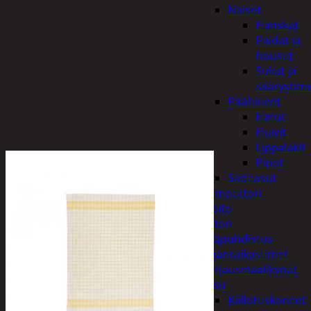
Naiset
Hanskat
Paidat ja
housut
Sukat ja
säärystim
Päähineet
Hatut
Huivit
Lippalakit
Pipot
Sadeasut
Auto, vene ja moottori
Autonhoito
Auton
sisäpuhdistus
Ilmanraikastimet
Korjausmaalikynät
Pesu
Kiillotuskoneet