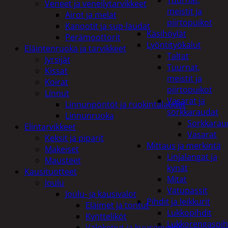
Tuurnat,
Veneet ja veneilytarvikkeet
meistit ja
Airot ja melat
piirtopuikot
Kanootit ja sup-laudat
Käsihöylät
Perämoottorit
Lyöntityökalut
Eläintenruoka ja tarvikkeet
Taltat
Jyrsijät
Tuurnat,
Kissat
meistit ja
Koirat
piirtopuikot
Linnut
Vasarat ja
Linnunpöntöt ja ruokintalaudat
sorkkaraudat
Linnunruoka
Sorkkarau
Elintarvikkeet
Vasarat
Keksit ja piparit
Mittaus ja merkintä
Makeiset
Linjalangat ja
Mausteet
kynät
Kausituotteet
Mitat
Joulu
Vatupassit
Joulu- ja kausivalot
Pihdit ja leikkurit
Eläimet ja tontut
Lukkopihdit
Kyntteliköt
Lukkorengaspih
Valoketjut ja kuusenvalot