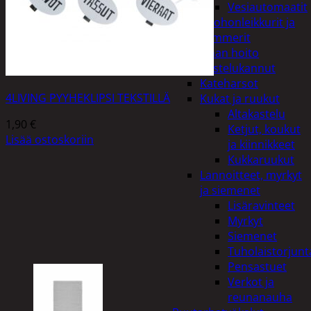
Vesiautomaatit
Ruohonleikkurit ja
trimmerit
Puutarhan hoito
Kastelukannut
Kateharsot
4LIVING PYYHEKLIPSI TEKSTILLÄ
Kukat ja ruukut
Altakastelu
1,90
€
Ketjut, koukut
Lisää ostoskoriin
ja kiinnikkeet
Kukkaruukut
Lannoitteet, myrkyt
ja siemenet
Lisäravinteet
Myrkyt
Siemenet
Tuholaistorjunt
Pensastuet
Verkot ja
reunanauha