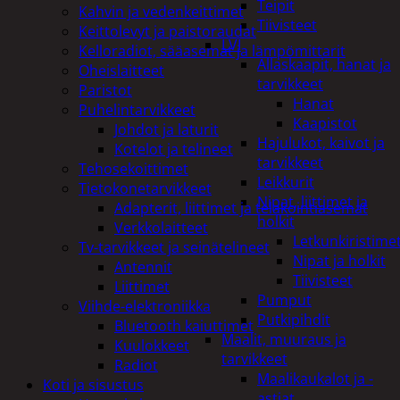
Teipit
Kahvin ja vedenkeittimet
Tiivisteet
Keittolevyt ja paistoraudat
LVI
Kelloradiot, sääasemat ja lämpömittarit
Allaskaapit, hanat ja
Oheislaitteet
tarvikkeet
Paristot
Hanat
Puhelintarvikkeet
Kaapistot
Johdot ja laturit
Hajulukot, kaivot ja
Kotelot ja telineet
tarvikkeet
Tehosekoittimet
Leikkurit
Tietokonetarvikkeet
Nipat, liittimet ja
Adapterit, liittimet ja telakointiasemat
holkit
Verkkolaitteet
Letkunkiristime
Tv-tarvikkeet ja seinätelineet
Nipat ja holkit
Antennit
Tiivisteet
Liittimet
Pumput
Viihde-elektroniikka
Putkipihdit
Bluetooth kaiuttimet
Maalit, muuraus ja
Kuulokkeet
tarvikkeet
Radiot
Maalikaukalot ja -
Koti ja sisustus
astiat