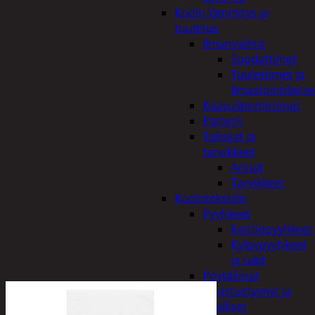
Kodin lämmitys ja
tuuletus
Ilmanvaihto
Suodattimet
Tuulettimet ja
Ilmastointilaitte
Kaasulämmittimet
Patterit
Tulisijat ja
tarvikkeet
Arinat
Tarvikkeet
Kodintekstiilit
Pyyhkeet
Keittiöpyyhkeet
Kylpypyyhkeet
ja takit
Pöytäliinat
Sisustustyynyt ja
päälliset