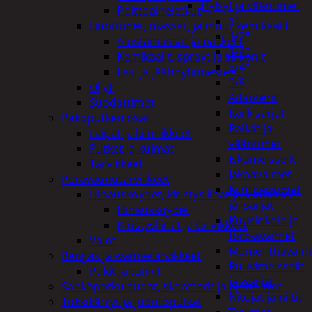
Hylsyt ja vääntimet
Polttoaineletkut
1"
Liuottimet, massat, ja muut kemikaalit
1/2"
Alustamassat ja pakkelit
1/4"
Kemikaalit, sprayt ja silikonit
3/4"
Lasi ja jäähdytinnesteet
3/8
Öljyt
Adapterit
Suodattimet
Kärkisarjat
Pakoputken osat
Räikät ja
Laipat ja kiinnikkeet
vääntimet
Putket ja kulmat
Iskumeisselit
Tarvikkeet
Jakoavaimet
Perävaunutarvikkeet
Kiintoavaimet
Hinausköydet, kiristysliinat ja kiinnikkeet
ja -sarjat
Hinausköydet
Kuusiokolo ja
Kiristysliinat ja tarvikkeet
torx-avaimet
Valot
Momenttiavaim
Rengas ja -vannetarvikkeet
Ruuvimeisselit
Pukit ja tunkit
ja -sarjat
Sähköpotkulaudat, skootterit ja ajoneuvot
Nitojat ja niitit
Tukkikärryt ja juontopulkat