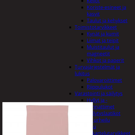
Kellot
Koriste-esineet ja
kasvit
Taulut ja kehykset
Toimistotarvikkeet
Kynät ja kumit
Liimat ja teipit
Muistitaulut ja
magneetit
Vihkot ja paperit
Turvajärjestelmät ja
lukitus
Palovaroittimet
Riippulukot
Varastointi ja säilytys
Hyllyt ja -
kannattimet
Säilytyslaatikot
Vapaa-aika ja urheilu
Askartelu
Askartelutarvikkeet