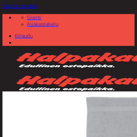
Skip to content
Sijainti
Asiakaspalvelu
Kirjaudu
Etsi: