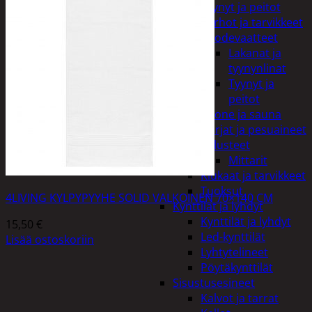
Tyynyt ja peitot
Verhot ja tarvikkeet
Vuodevaatteet
Lakanat ja
tyynynlinat
Tyynyt ja
peitot
Kylpyhuone ja sauna
Harjat ja pesuaineet
Kalusteet
Mittarit
Kiukaat ja tarvikkeet
Tuoksut
4LIVING KYLPYPYYHE SOLID VALKOINEN 70×140 CM
Kynttilät ja lyhdyt
Kynttilät ja lyhdyt
15,50
€
Led-kynttilät
Lisää ostoskoriin
Lyhtytelineet
Pöytäkynttilät
Sisustusesineet
Kalvot ja tarrat