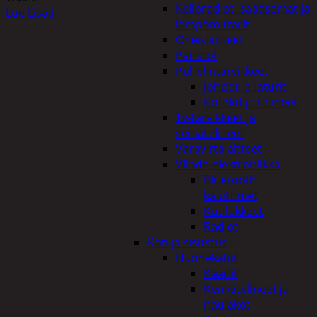
Kelloradiot, sääasemat ja
Lue Lisää
lämpömittarit
Oheislaitteet
Paristot
Puhelintarvikkeet
Johdot ja laturit
Kotelot ja telineet
Tv-tarvikkeet ja
seinätelineet
Varavirtalaitteet
Viihde-elektroniikka
Bluetooth
kaiuttimet
Kuulokkeet
Radiot
Koti ja sisustus
Huonekalut
Kaapit
Kenkätelineet ja
naulakot