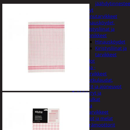
jäähdytinnestee
Öljyt
Perävaunutarvikkeet
Hinausköydet,
kiristysliinat ja
kiinnikkeet
Hinausköydet
Kiristysliinat ja
tarvikkeet
Valot
Rengas ja -
vannetarvikkeet
Sähköpotkulaudat,
skootterit ja ajoneuvot
Tukkikärryt ja
juontopulkat
Veneet ja
veneilytarvikkeet
Airot ja melat
Perämoottorit