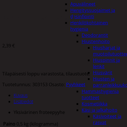
Apuvälineet
Hengityssuojaimet ja
KÄSIPYYHE 50×70 HARMAA
desinfiointi
Henkilökohtainen
hygienia
Deodorantit
Hiustenhoito
2,39
€
Hiusharjat ja
muotoilutuotte
Hiuspinnit ja
lenkit
Hiusvärit
Tilapäisesti loppu varastosta, tilaustuote.
Hiusten ja
Tuotetunnus:
303153
Osasto:
Pyyhkeet
parranleikkuuk
Hammashygienia
Kuvaus
tuotteet
Lisätiedot
Kosmetiikka
Käsi ja jalkahoito
Yksivärinen froteepyyhe
Käsivoiteet ja
rasvat
Paino
0,5 kg (kilogramma)