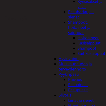
Kynsisakset ja
viilat
Pesuharjat ja -
sienet
Tutustu myös
Shampoot,
hoitaineet ja
saippuat
Hoitoaineet
Käsisaippuat
Shampoot
Suihkusaippuat
Hyvinvointi
Muu kauneuden ja
terveydenhoito
Pyykinpesu
Kuivaus
Pesuaineet
Pesupussit
Siivous
Liinat ja sienet
Mopit, harjat ja