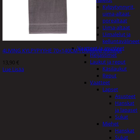
uimalelut
Kylpytynnyrit,
uima-altaat,
porealtaat
Uima-altaat
Uimalelut ja
kelluntavälineet
Vaatteet ja asusteet
4LIVING KYLPYPYYHE 70×140CM TUMMANHARMAA
Heijastimet
Laukut ja reput
13,90
€
Käsilaukut
Lue Lisää
Reput
Vaatteet
Lapset
Asusteet
Hanskat
ja lapaset
Sukat
Miehet
Hanskat
Sukat