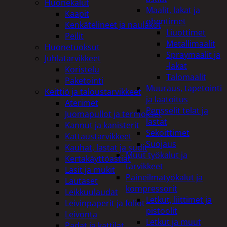
Huonekalut
Maalit, lakat ja
Kaapit
ohentimet
Kenkätelineet ja naulakot
Liuottimet
Peilit
Metallimaalit
Huonetuoksut
Spraymaalit ja
Juhlatarvikkeet
-lakat
Koristelu
Talomaalit
Paketointi
Muuraus, tapetointi
Keittiö ja taloustarvikkeet
ja laatoitus
Aterimet
Pensselit telat ja
Juomapullot ja termokset
lastat
Kannut ja kanisterit
Sekoittimet
Kattaustarvikkeet
Suojaus
Kauhat, lastat ja sudit
Muut työkalut ja
Kertakäyttöastiat
tarvikkeet
Lasit ja mukit
Paineilmatyökalut ja
Lautaset
kompressorit
Leikkuulaudat
Letkut, liittimet ja
Leivinpaperit ja foliot
pistoolit
Leivonta
Letkut ja muut
Padat ja kattilat