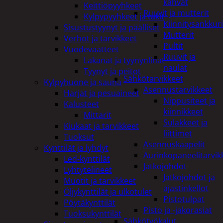
kahvat
Keittiöpyyhkeet
Ruuvit ja mutterit
Kylpypyyhkeet ja takit
Kiinnitysankkuri
Sisustustyynyt ja päälliset
Mutterit
Verhot ja tarvikkeet
Pultit
Vuodevaatteet
Ruuvit ja
Lakanat ja tyynynlinat
naulat
Tyynyt ja peitot
Sähkötarvikkeet
Kylpyhuone ja sauna
Asennustarvikkeet
Harjat ja pesuaineet
Nippusiteet ja
Kalusteet
kiinnikkeet
Mittarit
Sulakkeet ja
Kiukaat ja tarvikkeet
liittimet
Tuoksut
Asennuskaapelit
Kynttilät ja lyhdyt
Aurinkopaneelitarvik
Led-kynttilät
Jatkojohdot
Lyhtytelineet
Jatkojohdot ja
Muotit ja tarvikkeet
ajastinkellot
Öljykynttilät ja ulkotulet
Pistotulpat
Pöytäkynttilät
Pisto ja -jakorasiat
Tuoksukynttilät
Sähkötyökalut