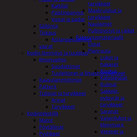
tarvikkeet
Kattilat
Maaliruiskut ja
Paistinpannut
tarvikkeet
Vuoat ja padat
Naulaimet
Säilöntä
Pulttipyssyt ja räikät
Tiskaus
Rakennusmateriaalit
Astianpesuaineet
Listat
vaa'at
Pienrauta
Kodin lämmitys ja tuuletus
Lukot ja
Ilmanvaihto
hakaset
Suodattimet
Koukut
Tuulettimet ja Ilmastointilaitteet
Kalustejalat
Kaasulämmittimet
Kulmat
Patterit
Sakkelit,
Tulisijat ja tarvikkeet
pylpyrät ja
Arinat
tarvikkeet
Tarvikkeet
Saranat
Kodintekstiilit
Vaijerilukot ja
Matot
klemmarit
Pöytäliinat
Vetimet ja
Pyyhkeet