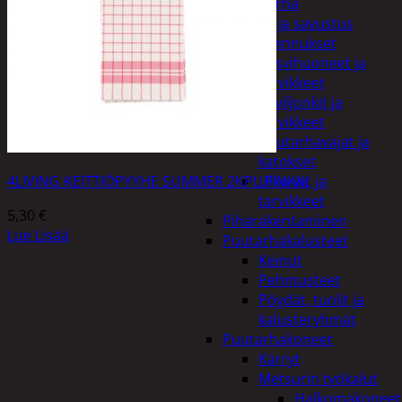
Piha ja puutarha
Grillaus ja savustus
Piharakennukset
Kasvihuoneet ja
tarvikkeet
Paviljonkit ja
tarvikkeet
Puutarhavajat ja
katokset
4LIVING KEITTIÖPYYHE SUMMER 2KPL PINKKI
Ulko-wc ja
tarvikkeet
5,30
€
Piharakentaminen
Lue Lisää
Puutarhakalusteet
Keinut
Pehmusteet
Pöydät, tuolit ja
kalusteryhmät
Puutarhakoneet
Kärryt
Metsurin työkalut
Halkomakoneet