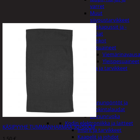
varret
Muut
siivoustarvikkeet
Roskapussit ja -
astiat
Sankot
Pesuaineet
Viemärinavausa
Yleispesuaineet
Eläintenruoka ja tarvikkeet
Jyrsijät
Kissat
Koirat
Linnut
Linnunpöntöt ja
ruokintalaudat
Linnunruoka
Kodin elektroniikka ja laitteet
KÄSIPYYHE TUMMANHARMAA 30×50CM
Imurit ja tarvikkeet
Kaapelit ja johdot
1,50
€