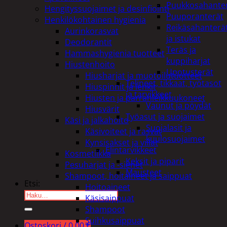
Puukkosahante
Hengityssuojaimet ja desinfiointi
Puuporanterät
Henkilökohtainen hygienia
Reikäsahanterä
Aurinkorasvat
ja istukat
Deodorantit
Teräs ja
Hammashygienia tuotteet
kuppiharjat
Hiustenhoito
Upotusterät
Hiusharjat ja muotoilutuotteet
Telineet, tikkaat, työtasot
Hiuspinnit ja lenkit
ja tarvikkeet
Hiusten ja parranleikkuukoneet
Vaunut ja pöydät
Hiusvärit
Työasut ja suojaimet
Käsi ja jalkahoito
Suojalasit ja
Käsivoiteet ja rasvat
kuulosuojaimet
Kynsisakset ja viilat
Elintarvikkeet
Kosmetiikka
Keksit ja piparit
Pesuharjat ja -sienet
Mausteet
Shampoot, hoitaineet ja saippuat
Etsi:
Hoitoaineet
Käsisaippuat
Shampoot
Suihkusaippuat
Ostoskori /
0,00
€