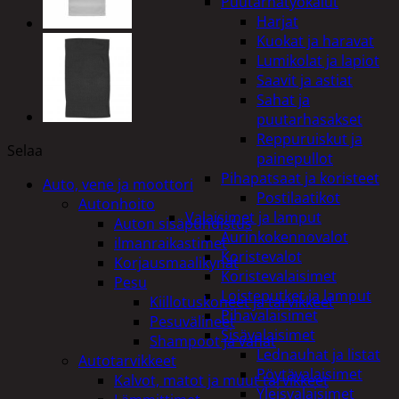
Puutarhatyökalut
Harjat
Kuokat ja haravat
Lumikolat ja lapiot
Saavit ja astiat
Sahat ja
puutarhasakset
Reppuruiskut ja
Selaa
painepullot
Pihapatsaat ja koristeet
Auto, vene ja moottori
Postilaatikot
Autonhoito
Valaisimet ja lamput
Auton sisäpuhdistus
Aurinkokennovalot
ilmanraikastimet
Koristevalot
Korjausmaalikynät
Koristevalaisimet
Pesu
Loisteputket ja lamput
Kiillotuskoneet ja tarvikkeet
Pihavalaisimet
Pesuvälineet
Sisävalaisimet
Shampoot ja vahat
Lednauhat ja listat
Autotarvikkeet
Pöytävalaisimet
Kalvot, matot ja muut tarvikkeet
Yleisvalaisimet