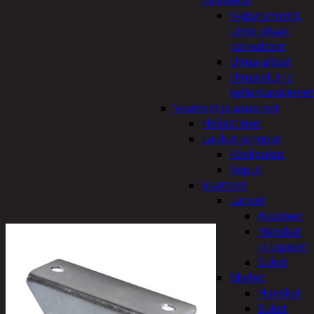
uimalelut
Kylpytynnyrit,
uima-altaat,
porealtaat
Uima-altaat
Uimalelut ja
kelluntavälineet
Vaatteet ja asusteet
Heijastimet
Laukut ja reput
Käsilaukut
Reput
Vaatteet
Lapset
Asusteet
Hanskat
ja lapaset
Sukat
Miehet
Hanskat
Sukat