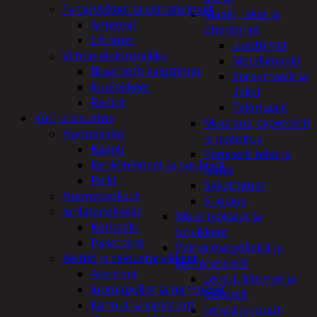
Tv-tarvikkeet ja seinätelineet
Maalit, lakat ja
Antennit
ohentimet
Liittimet
Liuottimet
Viihde-elektroniikka
Metallimaalit
Bluetooth kaiuttimet
Spraymaalit ja
Kuulokkeet
-lakat
Radiot
Talomaalit
Koti ja sisustus
Muuraus, tapetointi
Huonekalut
ja laatoitus
Kaapit
Pensselit telat ja
Kenkätelineet ja naulakot
lastat
Peilit
Sekoittimet
Huonetuoksut
Suojaus
Juhlatarvikkeet
Muut työkalut ja
Koristelu
tarvikkeet
Paketointi
Paineilmatyökalut ja
Keittiö ja taloustarvikkeet
kompressorit
Aterimet
Letkut, liittimet ja
Juomapullot ja termokset
pistoolit
Kannut ja kanisterit
Letkut ja muut