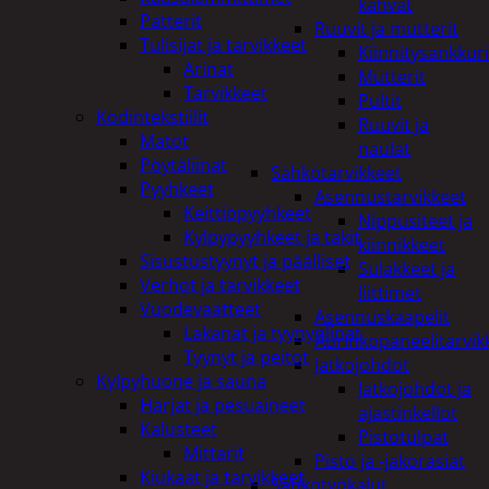
kahvat
Patterit
Ruuvit ja mutterit
Tulisijat ja tarvikkeet
Kiinnitysankkuri
Arinat
Mutterit
Tarvikkeet
Pultit
Kodintekstiilit
Ruuvit ja
Matot
naulat
Pöytäliinat
Sähkötarvikkeet
Pyyhkeet
Asennustarvikkeet
Keittiöpyyhkeet
Nippusiteet ja
Kylpypyyhkeet ja takit
kiinnikkeet
Sisustustyynyt ja päälliset
Sulakkeet ja
Verhot ja tarvikkeet
liittimet
Vuodevaatteet
Asennuskaapelit
Lakanat ja tyynynlinat
Aurinkopaneelitarvik
Tyynyt ja peitot
Jatkojohdot
Kylpyhuone ja sauna
Jatkojohdot ja
Harjat ja pesuaineet
ajastinkellot
Kalusteet
Pistotulpat
Mittarit
Pisto ja -jakorasiat
Kiukaat ja tarvikkeet
Sähkötyökalut