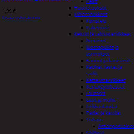
Peilit
Huonetuoksut
1,99
€
Juhlatarvikkeet
Lisää ostoskoriin
Koristelu
Paketointi
Keittiö ja taloustarvikkeet
Aterimet
Juomapullot ja
termokset
Kannut ja kanisterit
Kauhat, lastat ja
sudit
Kattaustarvikkeet
Kertakäyttöastiat
Lautaset
Lasit ja mukit
Leikkuulaudat
Padat ja kattilat
Tiskaus
Astianpesuaine
Säilöntä