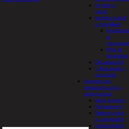
Kirveet ja
sahat
Moottorisahat
ja tarvikkeet
Moottoris
ja
raivaussa
Viilat ja
teräketjut
Oksasilppurit
Tukkisakset ja
sahapukit
Painepesurit,
vesiautomaatit ja
uppopumput
Muut pumput
Painepesurit
Reppuruiskut
ja painepullot
Uppopumput