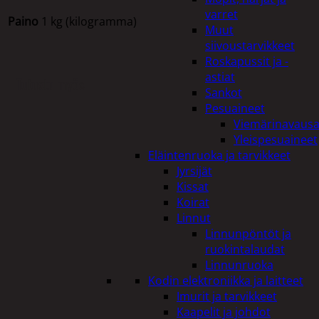
varret
Paino
1 kg (kilogramma)
Muut
siivoustarvikkeet
Roskapussit ja -
astiat
Tutustu myös
Sankot
Pesuaineet
Viemärinavausa
Yleispesuaineet
Eläintenruoka ja tarvikkeet
Jyrsijät
Kissat
Koirat
Linnut
Linnunpöntöt ja
ruokintalaudat
Linnunruoka
Kodin elektroniikka ja laitteet
Imurit ja tarvikkeet
Kaapelit ja johdot