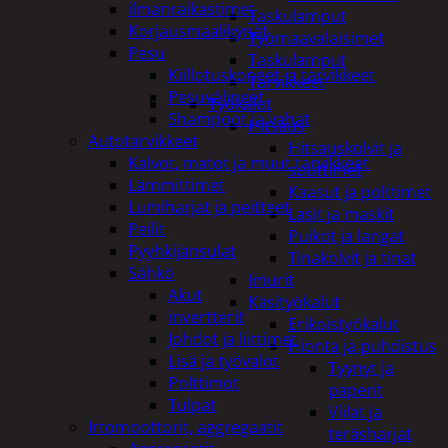
ilmanraikastimet
Taskulamput
Korjausmaalikynät
Työmaavalaisimet
Pesu
Taskulamput
Kiillotuskoneet ja tarvikkeet
Tarvikkeet
Pesuvälineet
Työkalut
Shampoot ja vahat
Hitsaus
Autotarvikkeet
Hitsauskolvit ja
Kalvot, matot ja muut tarvikkeet
suuttimet
Lämmittimet
Kaasut ja polttimet
Lumiharjat ja peitteet
Lasit ja maskit
Peilit
Puikot ja langat
Pyyhkijänsulat
Tinakolvit ja tinat
Sähkö
Imurit
Akut
Käsityökalut
invertterit
Erikoistyökalut
Johdot ja liittimet
Hionta ja puhdistus
Lisä ja työvalot
Tyynyt ja
Polttimot
paperit
Tulpat
Viilat ja
Irtomoottorit, aggregaatit
teräsharjat