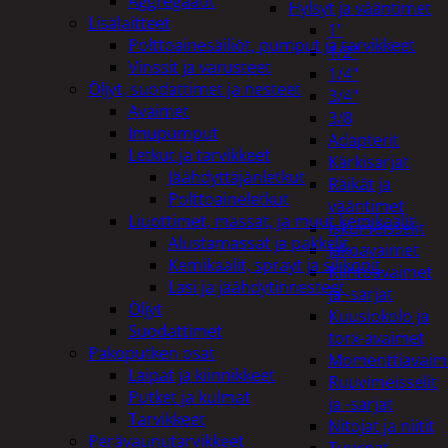
Aggregaatit
Hylsyt ja vääntimet
Lisälaitteet
1"
Polttoainesäiliöt, pumput ja tarvikkeet
1/2"
Vinssit ja varusteet
1/4"
Öljyt, suodattimet ja nesteet
3/4"
Avaimet
3/8
Imupumput
Adapterit
Letkut ja tarvikkeet
Kärkisarjat
Jäähdyttäjänletkut
Räikät ja
Polttoaineletkut
vääntimet
Liuottimet, massat, ja muut kemikaalit
Iskumeisselit
Alustamassat ja pakkelit
Jakoavaimet
Kemikaalit, sprayt ja silikonit
Kiintoavaimet
Lasi ja jäähdytinnesteet
ja -sarjat
Öljyt
Kuusiokolo ja
Suodattimet
torx-avaimet
Pakoputken osat
Momenttiavaim
Laipat ja kiinnikkeet
Ruuvimeisselit
Putket ja kulmat
ja -sarjat
Tarvikkeet
Nitojat ja niitit
Perävaunutarvikkeet