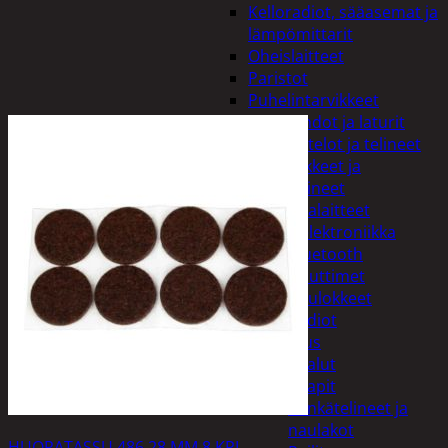
Kelloradiot, sääasemat ja
lämpömittarit
Oheislaitteet
Paristot
Puhelintarvikkeet
Johdot ja laturit
Kotelot ja telineet
Tv-tarvikkeet ja
seinätelineet
Varavirtalaitteet
Viihde-elektroniikka
Bluetooth
kaiuttimet
Kuulokkeet
Radiot
Koti ja sisustus
Huonekalut
Kaapit
Kenkätelineet ja
naulakot
HUOPATASSU 486 28 MM 8 KPL