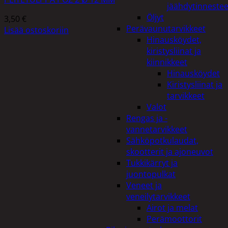
jäähdytinnestee
Öljyt
3,50
€
Perävaunutarvikkeet
Lisää ostoskoriin
Hinausköydet,
kiristysliinat ja
kiinnikkeet
Hinausköydet
Kiristysliinat ja
tarvikkeet
Valot
Rengas ja -
vannetarvikkeet
Sähköpotkulaudat,
skootterit ja ajoneuvot
Tukkikärryt ja
juontopulkat
Veneet ja
veneilytarvikkeet
Airot ja melat
Perämoottorit