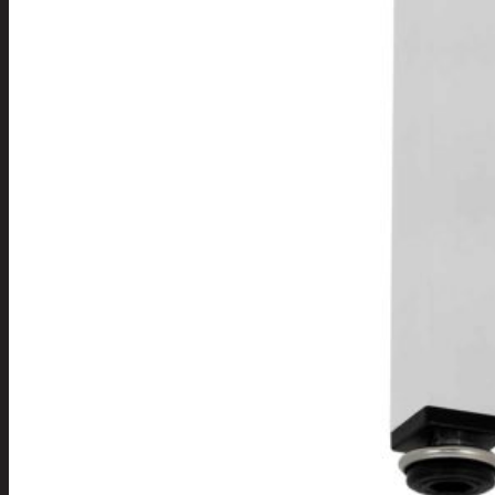
Tuotevalikoima
Poistotuotteet
Kausituotteet
Joulu
Joulu- ja kausivalot
Eläimet ja
tontut
Kyntteliköt
Valoketjut ja
kuusenvalot
Joulukoristeet
Kranssit ja
asetelmat
Tontut ja
muut
Joulutekstiilit
Paketointi
Marjastus
Talvi
Päivittäistavarat