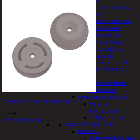
Kellot
Koriste-esineet ja
kasvit
Taulut ja kehykset
Toimistotarvikkeet
Kynät ja kumit
Liimat ja teipit
Muistitaulut ja
magneetit
Vihkot ja paperit
Turvajärjestelmät ja
lukitus
Palovaroittimet
Riippulukot
Varastointi ja säilytys
OVENPYSÄYTIN 890 Ø 30 MM 2 KPL
Hyllyt ja -
kannattimet
7,25
€
Säilytyslaatikot
Lisää ostoskoriin
Vapaa-aika ja urheilu
Askartelu
Askartelutarvikkeet