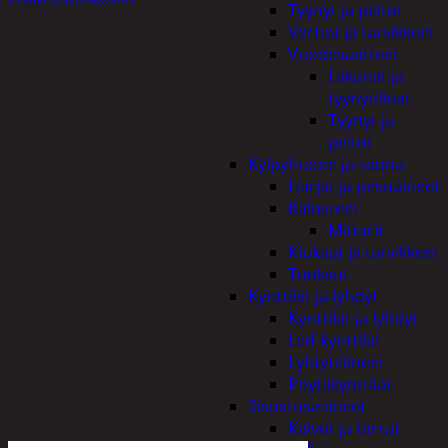
Tyynyt ja peitot
Verhot ja tarvikkeet
Vuodevaatteet
Lakanat ja
tyynynlinat
Tyynyt ja
peitot
Kylpyhuone ja sauna
Harjat ja pesuaineet
Kalusteet
Mittarit
Kiukaat ja tarvikkeet
Tuoksut
Kynttilät ja lyhdyt
Kynttilät ja lyhdyt
Led-kynttilät
Lyhtytelineet
Pöytäkynttilät
Sisustusesineet
Kalvot ja tarrat