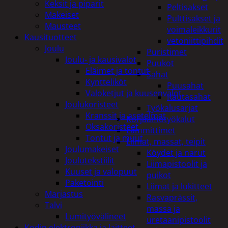
Keksit ja piparit
Peltisakset
Makeiset
Pulttisakset ja
Mausteet
voimaleikkurit
Kausituotteet
vetoniittipihdit
Joulu
Puristimet
Joulu- ja kausivalot
Puukot
Eläimet ja tontut
Sahat
Kyntteliköt
Puusahat
Valoketjut ja kuusenvalot
Rautasahat
Joulukoristeet
Työkalusarjat
Kranssit ja asetelmat
Korjaamotyökalut
Oksakoristeet
Lämmittimet
Tontut ja muut
Liimat, massat, teipit
Joulumakeiset
Köydet ja narut
Joulutekstiilit
Liimapistoolit ja
Kuuset ja valopuut
puikot
Paketointi
Liimat ja lukitteet
Marjastus
Rasvaprässit,
Talvi
massa ja
Lumityövälineet
uretaanipistoolit
Kodin elektroniikka ja laitteet