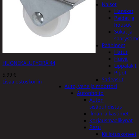
Naiset
Hanskat
Paidat ja
housut
Sukat ja
säärystim
Päähineet
Hatut
Huivit
HUONEKALUPYÖRÄ 44
Lippalakit
Pipot
5,99
€
Sadeasut
Lisää ostoskoriin
Auto, vene ja moottori
Autonhoito
Auton
sisäpuhdistus
Ilmanraikastimet
Korjausmaalikynät
Pesu
Kiillotuskoneet