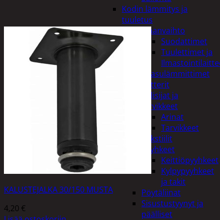
Kodin lämmitys ja
tuuletus
Ilmanvaihto
Suodattimet
Tuulettimet ja
Ilmastointilaitte
Kaasulämmittimet
Patterit
Tulisijat ja
tarvikkeet
Arinat
Tarvikkeet
Kodintekstiilit
Pyyhkeet
Keittiöpyyhkeet
Kylpypyyhkeet
ja takit
KALUSTEJALKA 30/150 MUSTA
Pöytäliinat
Sisustustyynyt ja
4,20
€
päälliset
Lisää ostoskoriin