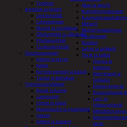
Tuoksut
Akut ja laturit
Kynttilät ja lyhdyt
Kulmahiomakoneet
Led-kynttilät
Kuumailmapuhaltim
Lyhtytelineet
Mittarit
Muotit ja tarvikkeet
Mutterinvääntimet
Öljykynttilät ja ulkotulet
Porakoneet
Pöytäkynttilät
Ruiskut
Tuoksukynttilät
Sahat ja sirkkelit
Sisustusesineet
Terät ja laikat
Kalvot ja tarrat
Hionta ja
Kellot
katkaisu
Koriste-esineet ja kasvit
Kierretapit ja
Taulut ja kehykset
työkalut
Toimistotarvikkeet
Kiviporanterät
Kynät ja kumit
Kuviosahanterä
Laminointi
Lasi- ja
Liimat ja teipit
tiiliporanterät
Muistitaulut ja magneetit
Metalliporanter
Sakset
Monitoimikone
Vihkot ja paperit
terät