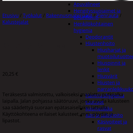
Apuvälineet
Hengityssuojaimet ja
Etusivu
/
Työkalut
/
Rakennusmateriaalit
/
Pienrauta
/
desinfiointi
Kalustejalat
Henkilökohtainen
hygienia
Deodorantit
KALUSTEJALKA 700MM
Hiustenhoito
Hiusharjat ja
muotoilutuotte
Hiuspinnit ja
lenkit
20,25
€
Hiusvärit
Hiusten ja
parranleikkuuk
Teräksestä valmistettu, valkoiseksi maalattu putkijalka
Hammashygienia
laipalla. Jalan pohjassa säätöruuvi, jonka avulla kalusteen
tuotteet
saa säädettyä suoraan epätasaisellakin lattialla.
Kosmetiikka
Käyttökohteena erilaiset kalusteet, mm. pöydät ja
Käsi ja jalkahoito
lipastot.
Käsivoiteet ja
rasvat