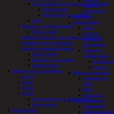
Tuurnat,
Hinausköydet, kiristysliinat ja kiinnikkeet
meistit ja
Hinausköydet
piirtopuikot
Kiristysliinat ja tarvikkeet
Käsihöylät
Valot
Lyöntityökalut
Rengas ja -vannetarvikkeet
Taltat
Pukit ja tunkit
Tuurnat,
Sähköpotkulaudat, skootterit ja ajoneuvot
meistit ja
Tukkikärryt ja juontopulkat
piirtopuikot
Veneet ja veneilytarvikkeet
Vasarat ja
Airot ja melat
sorkkaraudat
Kanootit ja sup-laudat
Sorkkarau
Perämoottorit
Vasarat
Eläintenruoka ja tarvikkeet
Mittaus ja merkintä
Jyrsijät
Linjalangat ja
Kissat
kynät
Koirat
Mitat
Linnut
Vatupassit
Linnunpöntöt ja ruokintalaudat
Pihdit ja leikkurit
Linnunruoka
Lukkopihdit
Elintarvikkeet
Lukkorengaspih