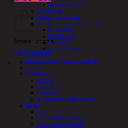
Kynsisakset ja viilat
Ostoskori
Kosmetiikka
Pesuharjat ja -sienet
Shampoot, hoitaineet ja saippuat
Hoitoaineet
Käsisaippuat
Ostoskori on tyhjä.
Shampoot
Suihkusaippuat
Takaisin kauppaan
Hyvinvointi
Muu kauneuden ja terveydenhoito
Paperit
Pyykinpesu
Kuivaus
Pesuaineet
Pesupussit
Silitysraudat ja silityslaudat
Siivous
Liinat ja sienet
Mopit, harjat ja varret
Muut siivoustarvikkeet