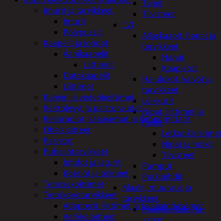
Teipit
Imurit ja tarvikkeet
Tiivisteet
Imurit
LVI
Pölypussit
Allaskaapit, hanat ja
Kaapelit ja johdot
tarvikkeet
Äänikaapelit
Hanat
Liittimet
Kaapistot
Datakaapelit
Hajulukot, kaivot ja
Liittimet
tarvikkeet
Kahvin ja vedenkeittimet
Leikkurit
Keittolevyt ja paistoraudat
Nipat, liittimet ja
Kelloradiot, sääasemat ja lämpömittarit
holkit
Oheislaitteet
Letkunkiristime
Paristot
Nipat ja holkit
Puhelintarvikkeet
Tiivisteet
Johdot ja laturit
Pumput
Kotelot ja telineet
Putkipihdit
Tehosekoittimet
Maalit, muuraus ja
Tietokonetarvikkeet
tarvikkeet
Adapterit, liittimet ja telakointiasemat
Maalikaukalot ja -
Verkkolaitteet
astiat