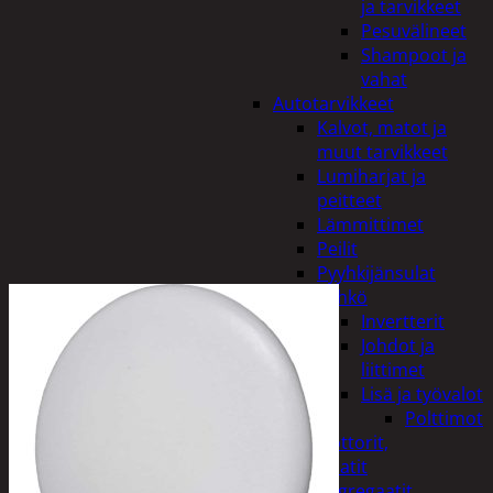
ja tarvikkeet
Pesuvälineet
Shampoot ja
vahat
Autotarvikkeet
Kalvot, matot ja
muut tarvikkeet
Lumiharjat ja
peitteet
Lämmittimet
Peilit
Pyyhkijänsulat
Sähkö
Invertterit
Johdot ja
liittimet
Lisä ja työvalot
Polttimot
Irtomoottorit,
aggregaatit
Aggregaatit