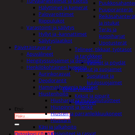
Turvajärjestelmät ja lukitus
Puukkosahante
Hälyttimet ja kamerat
Puuporanterät
Palovaroittimet
Reikäsahanterä
Riippulukot
ja istukat
Varastointi ja säilytys
Teräs ja
Hyllyt ja -kannattimet
kuppiharjat
Säilytyslaatikot
Upotusterät
Päivittäistavarat
Telineet, tikkaat, työtasot
Apuvälineet
ja tarvikkeet
Hengityssuojaimet ja desinfiointi
Vaunut ja pöydät
Henkilökohtainen hygienia
Työasut ja suojaimet
Aurinkorasvat
Suojalasit ja
Deodorantit
kuulosuojaimet
Hammashygienia tuotteet
Elintarvikkeet
Hiustenhoito
Keksit ja piparit
Hiusharjat ja muotoilutuotteet
Mausteet
Hiuspinnit ja lenkit
Etsi:
Hiusten ja parranleikkuukoneet
Hiusvärit
Käsi ja jalkahoito
Käsivoiteet ja rasvat
Ostoskori /
0,00
€