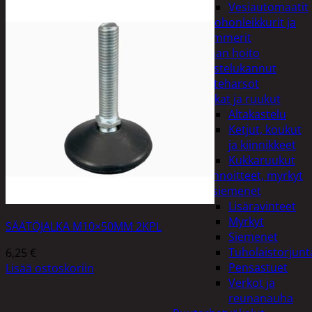
Vesiautomaatit
Ruohonleikkurit ja
trimmerit
Puutarhan hoito
Kastelukannut
Kateharsot
Kukat ja ruukut
Altakastelu
Ketjut, koukut
ja kiinnikkeet
Kukkaruukut
Lannoitteet, myrkyt
ja siemenet
Lisäravinteet
Myrkyt
SÄÄTÖJALKA M10×50MM 2KPL
Siemenet
Tuholaistorjunt
6,25
€
Pensastuet
Lisää ostoskoriin
Verkot ja
reunanauha