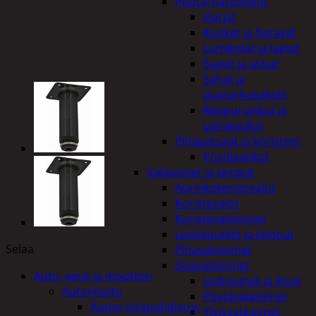
Puutarhatyökalut
Harjat
Kuokat ja haravat
Lumikolat ja lapiot
Saavit ja astiat
Sahat ja
puutarhasakset
Reppuruiskut ja
painepullot
Pihapatsaat ja koristeet
Postilaatikot
Valaisimet ja lamput
Aurinkokennovalot
Koristevalot
Koristevalaisimet
Loisteputket ja lamput
Selaa
Pihavalaisimet
Sisävalaisimet
Auto, vene ja moottori
Lednauhat ja listat
Autonhoito
Pöytävalaisimet
Auton sisäpuhdistus
Yleisvalaisimet