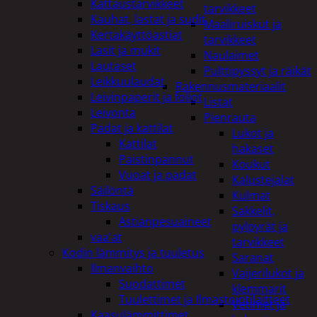
Kattaustarvikkeet
tarvikkeet
Kauhat, lastat ja sudit
Maaliruiskut ja
Kertakäyttöastiat
tarvikkeet
Lasit ja mukit
Naulaimet
Lautaset
Pulttipyssyt ja räikät
Leikkuulaudat
Rakennusmateriaalit
Leivinpaperit ja foliot
Listat
Leivonta
Pienrauta
Padat ja kattilat
Lukot ja
Kattilat
hakaset
Paistinpannut
Koukut
Vuoat ja padat
Kalustejalat
Säilöntä
Kulmat
Tiskaus
Sakkelit,
Astianpesuaineet
pylpyrät ja
vaa'at
tarvikkeet
Kodin lämmitys ja tuuletus
Saranat
Ilmanvaihto
Vaijerilukot ja
Suodattimet
klemmarit
Tuulettimet ja Ilmastointilaitteet
Vetimet ja
Kaasulämmittimet