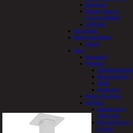
Miniatyyri
Sakset, liimat ja
muut tarvikkeet
Värikynät
Harrasteet
Käsityötarvikkeet
Langat
Lelut
Ilmapallot
Pihalelut
Hiekkalaatikkole
Muut pihalelut
Pallot
Vesipyssyt
Radio-ohjattavat
Sisälelut
Leikkiautot ja
työkoneet
Muovailuvahat
ja limat