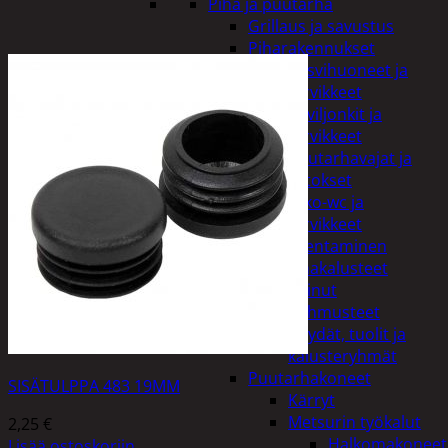
Piha ja puutarha
Grillaus ja savustus
Piharakennukset
Kasvihuoneet ja
tarvikkeet
Paviljonkit ja
tarvikkeet
Puutarhavajat ja
katokset
Ulko-wc ja
tarvikkeet
Piharakentaminen
Puutarhakalusteet
Keinut
Pehmusteet
Pöydät, tuolit ja
kalusteryhmät
Puutarhakoneet
SISÄTULPPA 483 19MM
Kärryt
Metsurin työkalut
2,25
€
Halkomakoneet
Lisää ostoskoriin