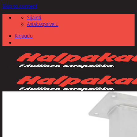
Skip to content
Sijainti
Asiakaspalvelu
Kirjaudu
Etsi: