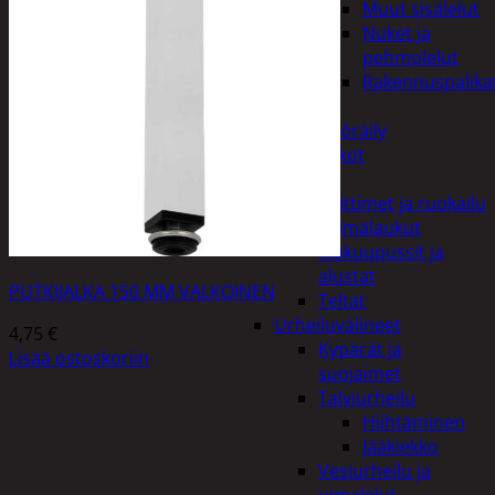
Muut sisälelut
Nuket ja
pehmolelut
Rakennuspalika
Pelit
Polkupyöräily
Lukot
Retkeily
Keittimet ja ruokailu
Kylmälaukut
Makuupussit ja
alustat
PUTKIJALKA 150 MM VALKOINEN
Teltat
Urheiluvälineet
4,75
€
Kypärät ja
Lisää ostoskoriin
suojaimet
Talviurheilu
Hiihtäminen
Jääkiekko
Vesiurheilu ja